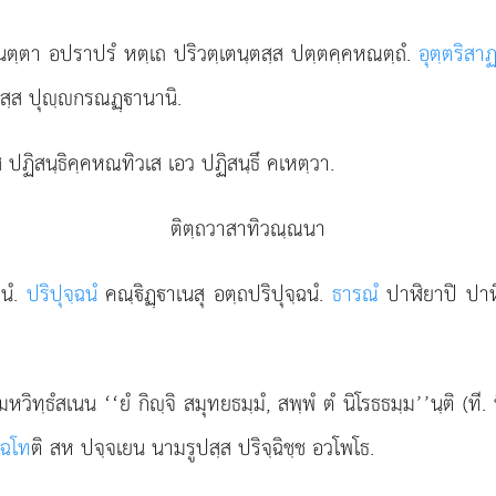
ชนตฺตา อปราปรํ หตฺเถ ปริวตฺเตนฺตสฺส ปตฺตคฺคหณตฺถํ.
อุตฺตริสา
สฺส ปุฺกรณฏฺานานิ.
ส ปฏิสนฺธิคฺคหณทิวเส เอว ปฏิสนฺธึ คเหตฺวา.
ติตฺถวาสาทิวณฺณนา
นํ.
ปริปุจฺฉนํ
คณฺิฏฺาเนสุ อตฺถปริปุจฺฉนํ.
ธารณํ
ปาฬิยาปิ ปาฬิอ
มหวิทฺธํสเนน ‘‘ยํ กิฺจิ สมุทยธมฺมํ, สพฺพํ ตํ นิโรธธมฺม’’นฺติ (
เฉโท
ติ สห ปจฺจเยน นามรูปสฺส ปริจฺฉิชฺช อวโพโธ.