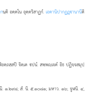
ฏก
นฺติ อตฺตโน อุตฺตริสาฏกํ.
เอตานิ
ปากฏฏฺานานี
ติ
ตฺถสฺสปิ จิตฺเต ปนํ. สพฺพฺเจตํ อิธ ปฏิจฺจสมุปฺ
ที. นิ. ๑.๒๙๘; สํ. นิ. ๕.๑๐๘๑; มหาว. ๑๖; จูฬนิ. ๔,