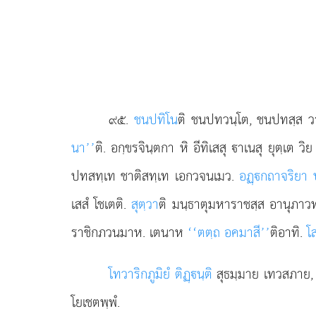
๙๕
.
ชนปทิโน
ติ
ชนปทวนฺโต, ชนปทสฺส วา
นา’’
ติ. อกฺขรจินฺตกา หิ อีทิเสสุ าเนสุ ยุตฺเต วิ
ปทสทฺเท ชาติสทฺเท เอกวจนเมว.
อฏฺกถาจริยา
เสสํ โชเตติ.
สุตฺวา
ติ มนฺธาตุมหาราชสฺส อานุภาวท
ราชิกภวนมาห. เตนาห
‘‘ตตฺถ อคมาสี’’
ติอาทิ.
โ
โทวาริกภูมิยํ ติฏฺนฺติ
สุธมฺมาย เทวสภาย, เ
โยเชตพฺพํ.