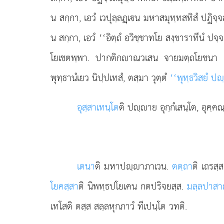
น สกฺกา, เอวํ เวปุลฺลฏฺเน มหาสมุทฺทสทิสํ ปฏิ
น สกฺกา, เอวํ ‘‘อิตฺถํ อวิชฺชาทโย สงฺขาราทีนํ ป
โยเชตพฺพา. ปากติกาณวเสน จายมตฺถโยชนา กต
พุทฺธานํเยว นิปฺปเทสํ, ตสฺมา วุตฺตํ
‘‘พุทฺธวิสยํ ป
อุสฺสาเทนฺโต
ติ
ปฺาย อุกฺกํเสนฺโต, อุคฺคณ
เตนา
ติ มหาปฺาภาเวน.
ตตฺถา
ติ เถรสฺ
โยคสฺสา
ติ นิพทฺธปโยเคน กตปริจยสฺส.
มลฺลปาส
เทโสติ ตสฺส สลฺลหุกภาวํ ทีเปนฺโต วทติ.