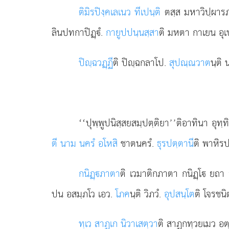
ติมิรปิงฺคเลเนว ทีเปนฺติ
ตสฺส มหาวิปฺผาร
ลินปทกาปิฏฺํ.
กายูปปนฺนสฺสา
ติ มหตา กาเยน อุเ
ปิฺฉวฏฺฏี
ติ ปิฺฉกลาโป.
สุปณฺณวาต
นฺติ
‘‘ปุพฺพูปนิสฺสยสมฺปตฺติยา’’ติอาทินา อุทฺท
ตี นาม นครํ อโหสิ
ชาตนครํ.
ธุรปตฺตานี
ติ พาหิรป
กนิฏฺภาตา
ติ เวมาติกภาตา กนิฏฺโ ยถา 
ปน อสมฺภโว เอว.
โภค
นฺติ วิภวํ.
อุปสนฺโต
ติ โจรชน
ทฺเว สาฏเก นิวาเสตฺวา
ติ สาฏกทฺวยเมว อตฺ