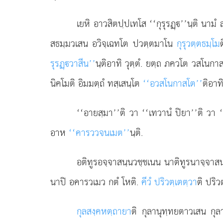
เยหิ อาวสิตปฺปเทโส ‘‘กุรุรฏฺ’’นฺติ นามํ 
สธมฺมวเสน อวิจฺเฉทโต ปวตฺตมาโน
กุรุวตฺตธมฺโม
รุรฏฺวาสีน’’
นฺติอาทิ วุตฺตํ. ยตฺถ ภควโต วสโนกา
นิคโมติ อิมมตฺถํ ทสฺเสนฺโต
‘‘อวสโนกาสโต’’
ติอาท
‘‘อายสฺมา’’ติ วา ‘‘เทวานํ ปิยา’’ติ วา
อาห
‘‘คารววจนเมต’’
นฺติ.
อติทูรอจฺจาสนฺนวชฺชเนน นาติทูรนาจฺจาสนฺ
นาปิ อคารวเมว กตํ โหติ.
คีวํ ปริวตฺเตตฺวา
ติ ปริว
กุลสงฺคหตฺถายา
ติ
กุลานุทฺทยตาวเสน กุ