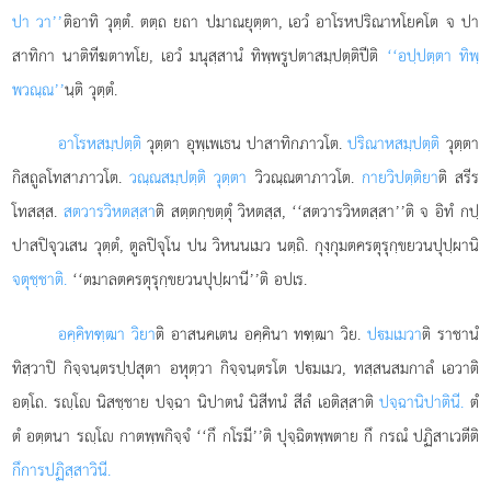
ปา วา’’
ติอาทิ วุตฺตํ. ตตฺถ ยถา ปมาณยุตฺตา, เอวํ อาโรหปริณาหโยคโต จ ปา
สาทิกา นาติทีฆตาทโย, เอวํ มนุสฺสานํ ทิพฺพรูปตาสมฺปตฺติปีติ
‘‘อปฺปตฺตา ทิพฺ
พวณฺณ’’
นฺติ วุตฺตํ.
อาโรหสมฺปตฺติ
วุตฺตา อุพฺเพเธน ปาสาทิกภาวโต.
ปริณาหสมฺปตฺติ
วุตฺตา
กิสถูลโทสาภาวโต.
วณฺณสมฺปตฺติ วุตฺตา
วิวณฺณตาภาวโต.
กายวิปตฺติยา
ติ สรีร
โทสสฺส.
สตวารวิหตสฺสา
ติ สตฺตกฺขตฺตุํ วิหตสฺส, ‘‘สตวารวิหตสฺสา’’ติ จ อิทํ กปฺ
ปาสปิจุวเสน วุตฺตํ, ตูลปิจุโน ปน วิหนนเมว นตฺถิ. กุงฺกุมตครตุรุกฺขยวนปุปฺผานิ
จตุชฺชาติ.
‘‘ตมาลตครตุรุกฺขยวนปุปฺผานี’’ติ อปเร.
อคฺคิทฑฺฒา วิยา
ติ อาสนคเตน อคฺคินา ทฑฺฒา วิย.
ปมเมวา
ติ ราชานํ
ทิสฺวาปิ กิจฺจนฺตรปฺปสุตา อหุตฺวา กิจฺจนฺตรโต ปมเมว, ทสฺสนสมกาลํ เอวาติ
อตฺโถ. รฺโ นิสชฺชาย ปจฺฉา นิปาตนํ นิสีทนํ สีลํ เอติสฺสาติ
ปจฺฉานิปาตินี.
ตํ
ตํ อตฺตนา รฺโ กาตพฺพกิจฺจํ ‘‘กึ กโรมี’’ติ ปุจฺฉิตพฺพตาย กึ กรณํ ปฏิสาเวตีติ
กึการปฏิสฺสาวินี.