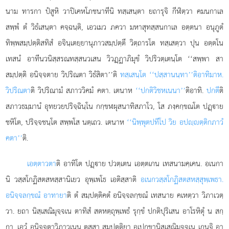
นาม ทารกา ปํสูหิ วาปิเคหโภชนาทีนิ
ทสฺเสนฺตา ยถารุจิ กีฬิตฺวา คมนกาเล
สพฺพํ ตํ วิธํเสนฺตา คจฺฉนฺติ, เอวเมว ภควา มหาสุทสฺสนกาเล อตฺตนา อนุภูตํ
ทิพฺพสมฺปตฺติสทิสํ อจินฺเตยฺยานุภาวสมฺปตฺตึ วิตฺถารโต ทสฺเสตฺวา ปุน อตฺตโน
เทสนํ อาทีนวนิสฺสรณทสฺสนวเสน วิวฏฺฏาภิมุขํ วิปริวตฺเตนฺโต ‘‘สพฺพา สา
สมฺปตฺติ อนิจฺจตาย วิปริณตา วิธํสิตา’’ติ
ทสฺเสนฺโต ‘‘ปสฺสานนฺทา’’ติอาทิมาห.
วิปริณตา
ติ วิปริณามํ สภาววิคมํ คตา. เตนาห
‘‘ปกติวิชหเนนา’’
ติอาทิ.
ปกตี
ติ
สภาวธมฺมานํ อุทยวยปริจฺฉินฺโน
กกฺขฬผุสนาทิสภาโว, โส ภงฺคกฺขณโต ปฏฺาย
ชหิโต, ปริจฺจชนฺโต สพฺพโส นตฺเถว. เตนาห
‘‘นิพฺพุตปทีโป วิย อปฺตฺติกภาวํ
คตา’’
ติ.
เอตฺตาวตา
ติ อาทิโต ปฏฺาย ปวตฺเตน เอตฺตเกน เทสนามคฺเคน. อเนกา
นิ วสฺสโกฏิสตสหสฺสานิเยว อุพฺเพโธ เอติสฺสาติ
อเนกวสฺสโกฏิสตสหสฺสุพฺเพธา.
อนิจฺจลกฺขณํ อาทายา
ติ ตํ สมฺปตฺติคตํ อนิจฺจลกฺขณํ เทสนาย คเหตฺวา วิภาเวตฺ
วา. ยถา นิสฺเสณิมุจฺจเน ตาทิสํ สตหตฺถุพฺเพธํ รุกฺขํ ปกติปุริเสน อาโรหิตุํ น สกฺ
กา, เอวํ อนิจฺจตาวิภาวเนน ตสฺสา สมฺปตฺติยา อเปกฺขานิสฺเสณิมุจฺจเน
เกนจิ อา