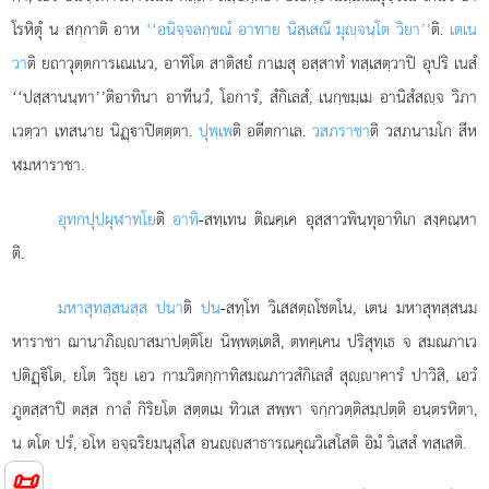
โรหิตุํ น สกฺกาติ อาห
‘‘อนิจฺจลกฺขณํ อาทาย นิสฺเสณึ มุฺจนฺโต วิยา’’
ติ.
เตเน
วา
ติ ยถาวุตฺตการเณเนว, อาทิโต สาติสยํ กาเมสุ อสฺสาทํ ทสฺเสตฺวาปิ อุปริ เนสํ
‘‘ปสฺสานนฺทา’’ติอาทินา อาทีนวํ, โอการํ, สํกิเลสํ, เนกฺขมฺเม อานิสํสฺจ วิภา
เวตฺวา เทสนาย นิฏฺาปิตตฺตา.
ปุพฺเพ
ติ อตีตกาเล.
วสภราชา
ติ วสภนามโก สีห
ฬมหาราชา.
อุทกปุปฺผุฬาทโย
ติ
อาทิ
-สทฺเทน ติณคฺเค อุสฺสาวพินฺทุอาทิเก สงฺคณฺหา
ติ.
มหาสุทสฺสนสฺส ปนา
ติ
ปน
-สทฺโท วิเสสตฺถโชตโน, เตน มหาสุทสฺสนม
หาราชา ฌานาภิฺาสมาปตฺติโย นิพฺพตฺเตสิ, ตทคฺเคน ปริสุทฺเธ จ สมณภาเว
ปติฏฺิโต, ยโต วิธุย เอว กามวิตกฺกาทิสมณภาวสํกิเลสํ สุฺาคารํ ปาวิสิ, เอวํ
ภูตสฺสาปิ ตสฺส กาลํ กิริยโต สตฺตเม ทิวเส สพฺพา จกฺกวตฺติสมฺปตฺติ อนฺตรหิตา,
น ตโต ปรํ, อโห อจฺฉริยมนุสฺโส อนฺสาธารณคุณวิเสโสติ อิมํ วิเสสํ ทสฺเสติ.
📜