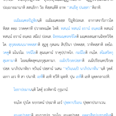
ปฺายมานาหิ สสนฺธิกา วิย ทิสฺสนฺตีติ อาห
‘‘สนฺธีสุ ปนสฺสา’’
ติอาทิ.
เนมิมณฺฑลปิฏฺิย
นฺติ เนมิมณฺฑลสฺส ปิฏฺิปเทเส. อากาสจาริภาวโต
หิสฺส ตตฺถ วาตคฺคาหี ปวาฬทณฺโฑ โหติ.
ทสนฺนํ ทสนฺนํ อรานํ อนฺตเร
ติ ทสนฺนํ
ทสนฺนํ อรานํ อนฺตเร สมีเป ปเทเส.
ฉิทฺทมณฺฑลขจิโต
ติ มณฺฑลสณฺานฉิทฺทวิจิตฺ
โต.
สุกุสลสมนฺนาหตสฺสา
ติ สุฏฺุ กุสเลน สิปฺปินา ปหตสฺส, วาทิตสฺสาติ อตฺโถ.
วคฺคู
ติ มโนรโม.
รชนีโย
ติ สุณนฺตานํ ราคุปฺปาทโก.
กมนีโย
ติ กนฺโต.
สโมสริตกุ
สุมทามา
ติ โอลมฺพิตสุคนฺธกุสุมทามา.
เนมิปริกฺเขปสฺสา
ติ
เนมิปริยนฺตปริกฺเข
ปสฺส. นาภิปนาฬิยา ทฺวินฺนํ ปสฺสานํ วเสน
‘‘ทฺวินฺนมฺปิ นาภิปนาฬีน’’
นฺติ วุตฺตํ.
เอกา เอว หิ สา ปนาฬิ.
เยหี
ติ เยหิ ทฺวีหิ มุเขหิ. ปุน
เยหี
ติ เยหิ มุตฺตกลาเปหิ.
โอธาปยมาน
นฺติ โสตุํ อวหิตานิ กุรุมานํ.
จนฺโท ปุรโต จกฺกรตนํ ปจฺฉาติ เอวํ
ปุพฺพาปริเยน
ปุพฺพาปรภาเวน.
อนฺเตปุรสฺสา
ติ อนุราธปุเร รฺโ อนฺเตปุรสฺส.
อุตฺตรสีหปฺชรสทิเส
ติ