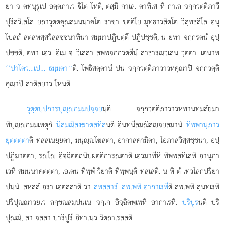
ยา จ ตทนุรูเป อตฺตภาเว ิโต โหติ, ตสฺมึ กาเล. ตาทิเส หิ กาเล จกฺกวตฺติภาวี
ปุริสวิเสโส ยถาวุตฺตคุณสมนฺนาคโต ราชา ขตฺติโย มุทฺธาวสิตฺโต วิสุทฺธสีโล อนุ
โปสถํ สตสหสฺสวิสฺสชฺชนาทินา สมฺมาปฏิปตฺตึ ปฏิปชฺชติ, น ยทา จกฺกรตนํ อุปฺ
ปชฺชติ, ตทา เอว. อิเม จ วิเสสา สพฺพจกฺกวตฺตีนํ สาธารณวเสน วุตฺตา. เตนาห
‘‘ปาโตว…เป… ธมฺมตา’’
ติ. โพธิสตฺตานํ ปน จกฺกวตฺติภาวาวหคุณาปิ จกฺกวตฺติ
คุณาปิ สาติสยาว โหนฺติ.
วุตฺตปฺปการปุฺกมฺมปจฺจย
นฺติ จกฺกวตฺติภาวาวหทานทมสํยมา
ทิปุฺกมฺมเหตุกํ.
นีลมณิสงฺฆาตสทิส
นฺติ อินฺทนีลมณิสฺจยสมานํ.
ทิพฺพานุภาว
ยุตฺตตฺตา
ติ ทสฺสเนยฺยตา, มนุฺโฆสตา, อากาสคามิตา, โอภาสวิสฺสชฺชนา, อปฺ
ปฏิฆาตตา, รฺโ อิจฺฉิตตฺถนิปฺผตฺติการณตาติ เอวมาทีหิ ทิพฺพสทิเสหิ อานุภา
เวหิ สมนฺนาคตตฺตา, เอเตน ทิพฺพํ วิยาติ ทิพฺพนฺติ ทสฺเสติ. น หิ ตํ เทวโลกปริยา
ปนฺนํ. สหสฺสํ อรา เอตสฺสาติ วา
สหสฺสารํ. สพฺเพหิ อากาเรหี
ติ สพฺเพหิ สุนฺทเรหิ
ปริปุณฺณาวยเว ลกฺขณสมฺปนฺเน จกฺเก อิจฺฉิตพฺเพหิ อากาเรหิ.
ปริปูร
นฺติ ปริ
ปุณฺณํ, สา จสฺสา ปาริปูรึ อิทาเนว วิตฺถาเรสฺสติ.