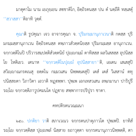
มาตุคาโม นาม เยภุยฺเยน สชาติโก, อิตฺถิรตนสฺส ปน ตํ นตฺถีติ ทสฺเสตุํ
‘‘สฺวาสฺสา’’
ติอาทิ วุตฺตํ.
คุณา
ติ รูปคุณา เจว อาจารคุณา จ.
ปุริมกมฺมานุภาเวนา
ติ กตสฺส ปุริ
มกมฺมสฺสานุภาเวน อิตฺถิรตนสฺส
ตพฺภาวสํวตฺตนิยสฺส ปุริมกมฺมสฺส อานุภาเวน.
จกฺกวตฺติโนปิ ปริวารสมฺปตฺติสํวตฺตนิยํ ปุฺกมฺมํ ตาทิสสฺส ผลวิเสสสฺส อุปนิสฺส
โย โหติเยว. เตนาห
‘‘จกฺกวตฺติโน
ปุฺํ อุปนิสฺสายา’’
ติ, เอเตน เสเสสุปิ
สวิฺาณกรตเนสุ อตฺตโน
กมฺมวเสน นิพฺพตฺเตสุปิ เตสํ เตสํ วิเสสานํ ตทุ
ปนิสฺสยตา วิภาวิตา เอวาติ ทฏฺพฺพา. ปุพฺเพ เอกเทสวเสน ลพฺภมานา ปาริปูรี
รฺโ จกฺกวตฺติภาวูปคมนโต ปฏฺาย สพฺพาการปริปูรา ชาตา.
คหปติรตนวณฺณนา
.
ปกติยา วา
ติ สภาเวเนว จกฺกรตนปาตุภาวโต ปุพฺเพปิ. ยาทิสํ
๒๕๐
รฺโ จกฺกวตฺติสฺส ปุฺพลํ นิสฺสาย ยถาวุตฺตา จกฺกรตนานุภาวนิพฺพตฺติ, ตา