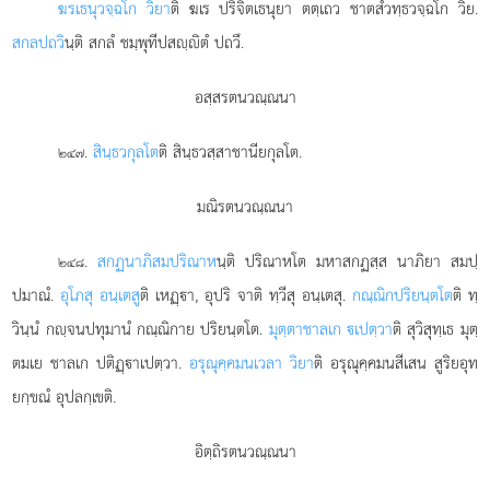
ฆรเธนุวจฺฉโก วิยา
ติ ฆเร ปริจิตเธนุยา ตตฺเถว
ชาตสํวทฺธวจฺฉโก วิย.
สกลปถวิ
นฺติ สกลํ ชมฺพุทีปสฺิตํ ปถวึ.
อสฺสรตนวณฺณนา
.
สินฺธวกุลโต
ติ สินฺธวสฺสาชานียกุลโต.
๒๔๗
มณิรตนวณฺณนา
.
สกฏนาภิสมปริณาห
นฺติ ปริณาหโต มหาสกฏสฺส นาภิยา สมปฺ
๒๔๘
ปมาณํ.
อุโภสุ อนฺเตสู
ติ เหฏฺา, อุปริ จาติ ทฺวีสุ อนฺเตสุ.
กณฺณิกปริยนฺตโต
ติ ทฺ
วินฺนํ กฺจนปทุมานํ กณฺณิกาย ปริยนฺตโต.
มุตฺตาชาลเก เปตฺวา
ติ สุวิสุทฺเธ มุตฺ
ตมเย ชาลเก ปติฏฺาเปตฺวา.
อรุณุคฺคมนเวลา วิยา
ติ อรุณุคฺคมนสีเสน สูริยอุท
ยกฺขณํ อุปลกฺเขติ.
อิตฺถิรตนวณฺณนา