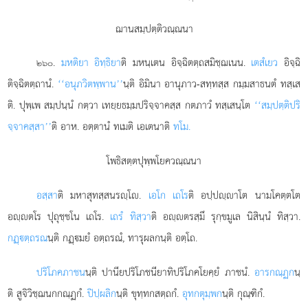
ฌานสมฺปตฺติวณฺณนา
.
มหติยา อิทฺธิยา
ติ มหนฺเตน อิจฺฉิตตฺถสมิชฺฌเนน.
เตสํเยว
อิจฺฉิ
๒๖๐
ติจฺฉิตตฺถานํ.
‘‘อนุภวิตพฺพาน’’
นฺติ
อิมินา อานุภาว-สทฺทสฺส กมฺมสาธนตํ ทสฺเส
ติ. ปุพฺเพ สมฺปนฺนํ กตฺวา เทยฺยธมฺมปริจฺจาคสฺส กตภาวํ ทสฺเสนฺโต
‘‘สมฺปตฺติปริ
จฺจาคสฺสา’’
ติ อาห. อตฺตานํ ทเมติ เอเตนาติ
ทโม.
โพธิสตฺตปุพฺพโยควณฺณนา
อสฺสา
ติ
มหาสุทสฺสนรฺโ.
เอโก เถโร
ติ อปฺปฺาโต นามโคตฺตโต
อฺตโร ปุถุชฺชโน เถโร.
เถรํ ทิสฺวา
ติ อฺตรสฺมึ รุกฺขมูเล นิสินฺนํ ทิสฺวา.
กฏฺตฺถรณ
นฺติ กฏฺมยํ อตฺถรณํ, ทารุผลกนฺติ อตฺโถ.
ปริโภคภาชน
นฺติ ปานียปริโภชนียาทิปริโภคโยคฺยํ ภาชนํ.
อารกณฺฏก
นฺ
ติ สูจิวิชฺฌนกกณฺฏกํ.
ปิปฺผลิก
นฺติ ขุทฺทกสตฺถกํ.
อุทกตุมฺพก
นฺติ กุณฺฑิกํ.