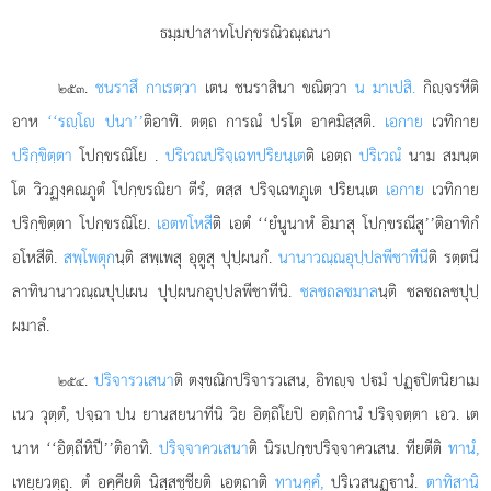
ธมฺมปาสาทโปกฺขรณิวณฺณนา
.
ชนราสึ กาเรตฺวา
เตน ชนราสินา ขณิตฺวา
น มาเปสิ.
กิฺจรหีติ
๒๕๓
อาห
‘‘รฺโ ปนา’’
ติอาทิ. ตตฺถ การณํ ปรโต อาคมิสฺสติ.
เอกาย
เวทิกาย
ปริกฺขิตฺตา
โปกฺขรณิโย
.
ปริเวณปริจฺเฉทปริยนฺเต
ติ เอตฺถ
ปริเวณํ
นาม สมนฺต
โต วิวฏงฺคณภูตํ โปกฺขรณิยา
ตีรํ, ตสฺส ปริจฺเฉทภูเต ปริยนฺเต
เอกาย
เวทิกาย
ปริกฺขิตฺตา โปกฺขรณิโย.
เอตทโหสี
ติ เอตํ ‘‘ยํนูนาหํ อิมาสุ โปกฺขรณีสู’’ติอาทิกํ
อโหสีติ.
สพฺโพตุก
นฺติ สพฺเพสุ อุตูสุ ปุปฺผนกํ.
นานาวณฺณอุปฺปลพีชาทีนี
ติ รตฺตนี
ลาทินานาวณฺณปุปฺเผน ปุปฺผนกอุปฺปลพีชาทีนิ.
ชลชถลชมาล
นฺติ ชลชถลชปุปฺ
ผมาลํ.
.
ปริจารวเสนา
ติ ตงฺขณิกปริจารวเสน, อิทฺจ ปมํ ปฏฺปิตนิยาเม
๒๕๔
เนว วุตฺตํ, ปจฺฉา ปน ยานสยนาทีนิ วิย อิตฺถิโยปิ อตฺถิกานํ ปริจฺจตฺตา เอว. เต
นาห ‘‘อิตฺถีหิปี’’ติอาทิ.
ปริจฺจาควเสนา
ติ นิรเปกฺขปริจฺจาควเสน. ทียตีติ
ทานํ,
เทยฺยวตฺถุ. ตํ อคฺคียติ นิสฺสชฺชียติ เอตฺถาติ
ทานคฺคํ,
ปริเวสนฏฺานํ.
ตาทิสานิ