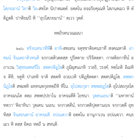
โสภยมานํ วิยา
ติ
วิย
-สทฺโท นิปาตมตฺตํ. อตฺตโน อจฺฉริยคุเณหิ โสภนฺตเมว หิ ตํ
ติฏฺติ. ปาฬิยมฺปิ หิ ‘‘อุปโสภยมานํ’’ ตฺเวว วุตฺตํ.
หตฺถิรตนวณฺณนา
.
หริจนฺทนาทีหี
ติ
อาทิ
-สทฺเทน จตุชฺชาติยคนฺธาทึ สงฺคณฺหาติ.
อา
๒๔๖
คมนํ จินฺเตถาติ
วทนฺติ
จกฺกวตฺติวตฺตสฺส ปูริตตาย ปริจิตตฺตา. กาฬติลกาทีนํ อ
ภาเวน
วิสุทฺธเสตสรีโร. สตฺตปติฏฺโ
ติ ภูมิผุสนเกหิ วาลธิ, วรงฺคํ, หตฺโถติ อิเมหิ
จ ตีหิ, จตูหิ ปาเทหิ จาติ
สตฺตหิ อวยเวหิ ปติฏฺิตตฺตา สตฺตปติฏฺโ.
สพฺพก
นิฏฺโ
ติ สพฺเพหิ ฉทฺทนฺตกุลหตฺถีหิ หีโน.
อุโปสถกุลา สพฺพเชฏฺโ
ติ อุโปสถกุลโต
อาคจฺฉนฺโต ตตฺถ สพฺพปฺปธาโน อาคจฺฉตีติ โยชนา.
วุตฺตนเยนา
ติ ‘‘มหาทานํ
ทตฺวา’’ติอาทินา วุตฺเตน นเยน. จกฺกวตฺตีนํ, จกฺกวตฺติปุตฺตานฺจ จกฺกวตฺตึ อุทฺ
ทิสฺส
จินฺตยนฺตานํ อาคจฺฉติ. อปเนตฺวา
ติ อตฺตโน อานุภาเวน อปเนตฺวา. คนฺธ
เมว หิ ตสฺส อิตเร หตฺถี น สหนฺติ.