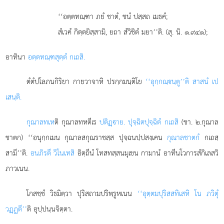
‘‘อตฺตทณฺฑา
ภยํ ชาตํ, ชนํ ปสฺสถ เมธคํ;
สํเวคํ กิตฺตยิสฺสามิ, ยถา สํวิชิตํ มยา’’ติ. (สุ. นิ. ๑.๙๔๑);
อาทินา
อตฺตทณฺฑสุตฺตํ กเถสิ.
ตํตํปโลภนกิริยา กายวาจาหิ ปรกฺกมนฺติโย
‘‘อุกฺกณฺนฺตู’’ติ สาสนํ เป
เสนฺติ.
กุณาลทเห
ติ กุณาลทหตีเร
ปติฏฺาย. ปุจฺฉิตปุจฺฉิตํ กเถสิ
(ชา. ๒.กุณาล
ชาตก) ‘‘อนุกฺกเมน กุณาลสกุณราชสฺส ปุจฺฉนปฺปสงฺเคน
กุณาลชาตกํ
กเถสฺ
สามี’’ติ.
อนภิรตึ วิโนเทสิ
อิตฺถีนํ โทสทสฺสนมุเขน กามานํ อาทีนโวการสํกิเลสวิ
ภาวเนน.
โกสชฺชํ วิธมิตฺวา ปุริสถามปริพฺรูหเนน
‘‘อุตฺตมปุริสสทิเสหิ โน ภวิตุํ
วฏฺฏตี’’
ติ อุปฺปนฺนจิตฺตา.