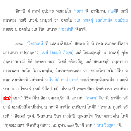
อิทานิ ตํ สทฺทํ อุปมาย ทสฺเสนฺโต
‘‘ยถา’’
ติ อาทิมาห.
กฺจี
ติ ตสฺมึ
สมาคเม กฺจิ เทวตํ, มานุสกํ วา อตฺตโน
วเส วตฺเตตุํ อสกฺโกนฺโต อสยํวเส
สยฺจ น อตฺตโน วเส ิโต. เตนาห
‘‘อสยํวสี’’
ติอาทิ.
.
‘‘วีตราเคหี’’
ติ เทสนาสีสเมตํ. สพฺพายปิ หิ ตตฺถ สมาคตปริสาย
๓๔๓
มารเสนา อปกฺกนฺตาว.
เนสํ โลมมฺปิ อิฺชยุํ
เตสํ โลมมตฺตมฺปิ น จาเลสุํ, กุโต
อนฺตรายกรณํ. อิติ ยตฺตกา ตตฺถ วิเสสํ อธิคจฺฉึสุ, เตสํ สพฺเพสมฺปิ อนฺตรายา
กรณวเสน อตฺโถ วิภาเวตพฺโพ, วีตราคคฺคหเณน วา สราควีตราควิภาวิโน จ
ตตฺถ สงฺคหิตาติ เวทิตพฺพํ.
มาโร อิมํ คาถํ อภาสิ
อจฺฉริยพฺภุตจิตฺตชาโต. กถฺหิ
นาม ตาว โฆรตรํ มหตึ วิภึสกํ มยิ กโรนฺเตปิ สพฺเพ ปิเม นิพฺพิการา สมาหิตา
📜
เอว. กสฺมา? วิชิตาวิโน อิเม อุตฺตมปุริสาติ. เตนาห
‘‘สพฺเพ’’
ติอาทิ. ยาทิโส อริ
ยานํ ธมฺมนิสฺสิโต
ปโมโท, น กทาจิ ตาทิโส อนริยานํ โหตีติ ‘‘สาสเน ภูเตหิ อริ
เยหิ’’ อิจฺเจตํ วุตฺตํ. วิ-สทฺเทน วินา เกวโลปิ สุต-สทฺโท วิขฺยาตตฺถวจโน โหติ
‘‘สุตธมฺมสฺสา’’ติอาทีสุ (มหาว. ๕; อุทา. ๑๑) วิยาติ อาห
‘‘ชเน วิสฺสุตา’’
ติ.