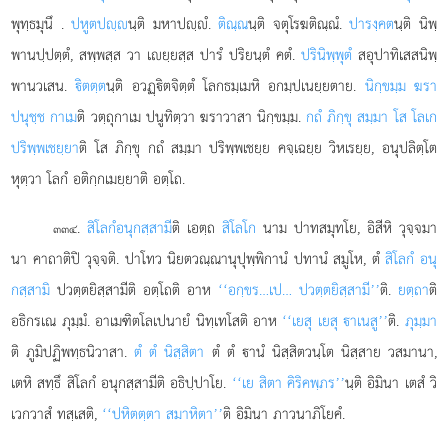
พุทฺธมุนึ
.
ปหูตปฺ
นฺติ มหาปฺํ.
ติณฺณ
นฺติ จตุโรฆติณฺณํ.
ปารงฺคต
นฺติ นิพฺ
พานปฺปตฺตํ, สพฺพสฺส วา เยฺยสฺส ปารํ ปริยนฺตํ คตํ.
ปรินิพฺพุตํ
สอุปาทิเสสนิพฺ
พานวเสน.
ิตตฺต
นฺติ อวฏฺิตจิตฺตํ โลกธมฺเมหิ อกมฺปเนยฺยตาย.
นิกฺขมฺม ฆรา
ปนุชฺช กาเม
ติ วตฺถุกาเม ปนูทิตฺวา ฆราวาสา นิกฺขมฺม.
กถํ ภิกฺขุ สมฺมา โส โลเก
ปริพฺพเชยฺยา
ติ โส ภิกฺขุ กถํ สมฺมา ปริพฺพเชยฺย คจฺเฉยฺย วิหเรยฺย, อนุปลิตฺโต
หุตฺวา โลกํ อติกฺกเมยฺยาติ อตฺโถ.
.
สิโลกํ
อนุกสฺสามี
ติ
เอตฺถ
สิโลโก
นาม ปาทสมุทโย, อิสีหิ วุจฺจมา
๓๓๔
นา คาถาติปิ วุจฺจติ. ปาโทว นิยตวณฺณานุปุพฺพิกานํ ปทานํ สมูโห, ตํ
สิโลกํ อนุ
กสฺสามิ
ปวตฺตยิสฺสามีติ อตฺโถติ อาห
‘‘อกฺขร…เป… ปวตฺตยิสฺสามี’’
ติ.
ยตฺถา
ติ
อธิกรเณ ภุมฺมํ. อาเมฑิตโลเปนายํ นิทฺเทโสติ อาห
‘‘เยสุ เยสุ าเนสู’’
ติ.
ภุมฺมา
ติ ภูมิปฏิพทฺธนิวาสา.
ตํ ตํ นิสฺสิตา
ตํ ตํ านํ นิสฺสิตวนฺโต นิสฺสาย วสมานา,
เตหิ สทฺธึ สิโลกํ อนุกสฺสามีติ อธิปฺปาโย.
‘‘เย สิตา คิริคพฺภร’’
นฺติ อิมินา เตสํ วิ
เวกวาสํ ทสฺเสติ,
‘‘ปหิตตฺตา สมาหิตา’’
ติ อิมินา ภาวนาภิโยคํ.