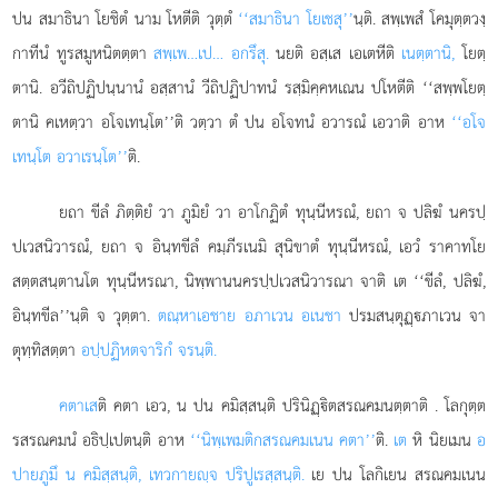
ปน สมาธินา โยชิตํ นาม โหตีติ วุตฺตํ
‘‘สมาธินา โยเชสุ’’
นฺติ. สพฺเพสํ โคมุตฺตวงฺ
กาทีนํ ทูรสมูหนิตตฺตา
สพฺเพ…เป… อกรึสุ.
นยติ อสฺเส เอเตหีติ
เนตฺตานิ,
โยตฺ
ตานิ. อวีถิปฏิปนฺนานํ อสฺสานํ วีถิปฏิปาทนํ รสฺมิคฺคหเณน ปโหตีติ ‘‘สพฺพโยตฺ
ตานิ คเหตฺวา อโจเทนฺโต’’ติ วตฺวา ตํ ปน อโจทนํ อวารณํ เอวาติ อาห
‘‘อโจ
เทนฺโต อวาเรนฺโต’’
ติ.
ยถา ขีลํ ภิตฺติยํ วา ภูมิยํ วา อาโกฏิตํ ทุนฺนีหรณํ, ยถา จ ปลิฆํ นครปฺ
ปเวสนิวารณํ, ยถา จ อินฺทขีลํ คมฺภีรเนมิ สุนิขาตํ ทุนฺนีหรณํ, เอวํ ราคาทโย
สตฺตสนฺตานโต ทุนฺนีหรณา, นิพฺพานนครปฺปเวสนิวารณา จาติ เต ‘‘ขีลํ, ปลิฆํ,
อินฺทขีล’’นฺติ จ วุตฺตา.
ตณฺหาเอชาย อภาเวน อเนชา
ปรมสนฺตุฏฺภาเวน จา
ตุทฺทิสตฺตา
อปฺปฏิหตจาริกํ จรนฺติ.
คตาเส
ติ คตา เอว, น ปน คมิสฺสนฺติ ปรินิฏฺิตสรณคมนตฺตาติ
. โลกุตฺต
รสรณคมนํ อธิปฺเปตนฺติ อาห
‘‘นิพฺเพมติกสรณคมเนน คตา’’
ติ.
เต
หิ นิยเมน
อ
ปายภูมึ น คมิสฺสนฺติ, เทวกายฺจ ปริปูเรสฺสนฺติ.
เย ปน โลกิเยน สรณคมเนน