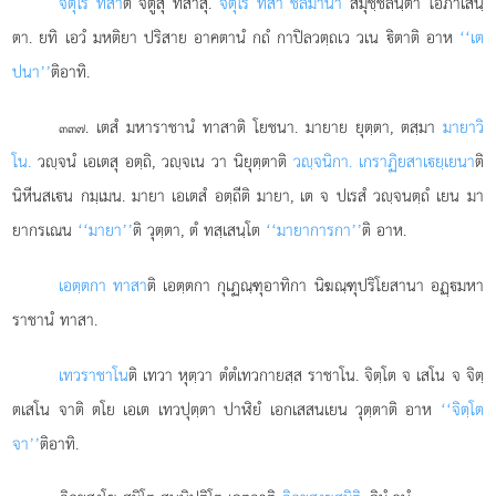
จตุโร ทิสา
ติ จตูสุ ทิสาสุ.
จตุโร ทิสา ชลมานา
สมุชฺชลนฺตา โอภาเสนฺ
ตา. ยทิ
เอวํ มหติยา ปริสาย อาคตานํ กถํ กาปิลวตฺถเว วเน ิตาติ อาห
‘‘เต
ปนา’’
ติอาทิ.
. เตสํ มหาราชานํ ทาสาติ โยชนา. มายาย ยุตฺตา, ตสฺมา
มายาวิ
๓๓๗
โน.
วฺจนํ เอเตสุ อตฺถิ, วฺจเน วา นิยุตฺตาติ
วฺจนิกา. เกราฏิยสาเยฺเยนา
ติ
นิหีนสเน กมฺเมน. มายา เอเตสํ อตฺถีติ
มายา, เต จ ปเรสํ วฺจนตฺถํ เยน มา
ยากรเณน
‘‘มายา’’
ติ วุตฺตา, ตํ ทสฺเสนฺโต
‘‘มายาการกา’’
ติ อาห.
เอตฺตกา ทาสา
ติ เอตฺตกา กุเฏณฺฑุอาทิกา นิฆณฺฑุปริโยสานา อฏฺมหา
ราชานํ ทาสา.
เทวราชาโน
ติ เทวา หุตฺวา ตํตํเทวกายสฺส ราชาโน. จิตฺโต จ เสโน จ จิตฺ
ตเสโน จาติ ตโย เอเต เทวปุตฺตา ปาฬิยํ เอกเสสนเยน วุตฺตาติ อาห
‘‘จิตฺโต
จา’’
ติอาทิ.