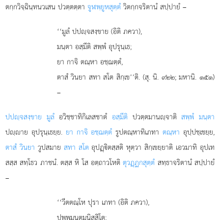
ตกฺกวิจฺฉินฺทนวเสน ปวตฺตตฺตา
จูฬพฺยูหสุตฺตํ
วิตกฺกจริตานํ สปฺปายํ –
‘‘มูลํ
ปปฺจสงฺขาย (อิติ ภควา),
มนฺตา อสฺมีติ สพฺพํ อุปรุนฺเธ;
ยา กาจิ ตณฺหา อชฺฌตฺตํ,
ตาสํ วินยา สทา สโต สิกฺเข’’ติ. (สุ. นิ. ๙๒๒; มหานิ. ๑๕๑)
–
ปปฺจสงฺขาย มูลํ
อวิชฺชาทิกิเลสชาตํ
อสฺมีติ
ปวตฺตมานฺจาติ
สพฺพํ มนฺตา
ปฺาย อุปรุนฺเธยฺย.
ยา กาจิ อชฺฌตฺตํ
รูปตณฺหาทิเภทา
ตณฺหา
อุปฺปชฺเชยฺย,
ตาสํ วินยา
วูปสมาย
สทา สโต
อุปฏฺิตสฺสติ หุตฺวา สิกฺเขยฺยาติ เอวมาทิ อุปเท
สสฺส สทฺโธว ภาชนํ. ตสฺส หิ โส อตฺถาวโหติ
ตุวฏฺฏกสุตฺตํ
สทฺธาจริตานํ สปฺปายํ
–
‘‘วีตตณฺโห ปุรา เภทา (อิติ ภควา),
ปุพฺพมนฺตมนิสฺสิโต;