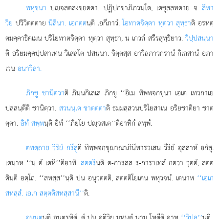
พหุชนา
ปฺจสตสงฺขฺยตฺตา. ปฏิปกฺขาภิภวนโต, เตชุสฺสทตาย จ
สีหา
วิย
ปวิวิตฺตตาย
นิลีนา. เอกตฺต
นฺติ เอกีภาวํ.
โอทาตจิตฺตา หุตฺวา สุทฺธา
ติ อรหตฺ
ตมคฺคาธิคเมน ปริโยทาตจิตฺตา หุตฺวา สุทฺธา, น เกวลํ สรีรสุทฺธิยาว.
วิปฺปสนฺนา
ติ อริยมคฺคปฺปสาเทน วิเสสโต ปสนฺนา. จิตฺตสฺส อาวิลภาวกรานํ กิเลสานํ อภา
เวน
อนาวิลา.
ภิกฺขู ชานิตฺวา
ติ ภินฺนกิเลเส ภิกฺขู ‘‘อิเม ทิพฺพจกฺขุนา เอเต เทวกาเย
ปสฺสนฺตีติ ชานิตฺวา.
สวนนฺเต ชาตตฺตา
ติ ธมฺมสฺสวนปริโยสาเน อริยชาติยา ชาต
ตฺตา.
อิทํ สพฺพ
นฺติ อิทํ ‘‘ภิยฺโย ปฺจสเต’’ติอาทิกํ สพฺพํ.
ตทตฺถาย วีริยํ กรึสู
ติ ทิพฺพจกฺขุาณาภินีหารวเสน วีริยํ อุสฺสาหํ อกํสุ.
เตนาห ‘‘น ตํ เตหี’’ติอาทิ.
สตฺตริ
นฺติ ต-การสฺส ร-การาเทสํ กตฺวา วุตฺตํ, สตฺต
ตินฺติ อตฺโถ. ‘‘สหสฺส’’นฺติ ปน อนุวตฺตติ, สตฺตติโยเคน พหุวจนํ. เตนาห
‘‘เอเก
สหสฺสํ. เอเก สตฺตติสหสฺสานี’’
ติ.
อนนฺต
นฺติ อนฺตรหิตํ, ตํ ปน อติวิย มหนฺตํ นาม โหตีติ อาห
‘‘วิปุล’’
นฺติ.