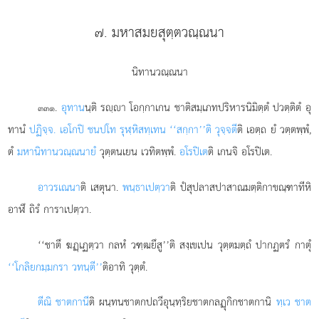
๗. มหาสมยสุตฺตวณฺณนา
นิทานวณฺณนา
.
อุทาน
นฺติ
รฺา โอกฺกาเกน ชาติสมฺเภทปริหารนิมิตฺตํ ปวตฺติตํ อุ
๓๓๑
ทานํ
ปฏิจฺจ. เอโกปิ ชนปโท รุฬฺหิสทฺเทน ‘‘สกฺกา’’ติ วุจฺจตี
ติ เอตฺถ ยํ วตฺตพฺพํ,
ตํ
มหานิทานวณฺณนายํ
วุตฺตนเยน เวทิตพฺพํ.
อโรปิเต
ติ เกนจิ อโรปิเต.
อาวรเณนา
ติ เสตุนา.
พนฺธาเปตฺวา
ติ ปํสุปลาสปาสาณมตฺติกาขณฺฑาทีหิ
อาฬึ ถิรํ การาเปตฺวา.
‘‘ชาตึ ฆฏฺเฏตฺวา กลหํ วฑฺฒยึสู’’ติ สงฺเขเปน วุตฺตมตฺถํ ปากฏตรํ กาตุํ
‘‘โกลิยกมฺมกรา วทนฺตี’’
ติอาทิ วุตฺตํ.
ตีณิ ชาตกานี
ติ ผนฺทนชาตกปถวีอุนฺทฺริยชาตกลฏุกิกชาตกานิ
ทฺเว ชาต