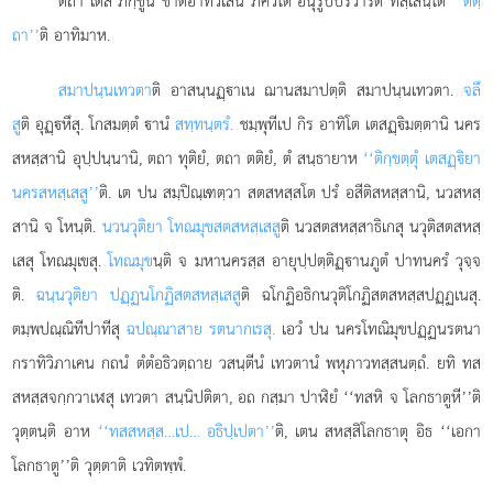
ตถา
เตสํ ภิกฺขูนํ ชาติอาทิวเสน ภควโต อนุรูปปริวาริตํ ทสฺเสนฺโต
‘‘ตตฺ
ถา’’
ติ อาทิมาห.
สมาปนฺนเทวตา
ติ อาสนฺนฏฺาเน ฌานสมาปตฺติ สมาปนฺนเทวตา.
จลึ
สู
ติ อุฏฺหึสุ. โกสมตฺตํ านํ
สทฺทนฺตรํ.
ชมฺพุทีเป กิร อาทิโต เตสฏฺิมตฺตานิ นคร
สหสฺสานิ อุปฺปนฺนานิ, ตถา ทุติยํ, ตถา ตติยํ, ตํ สนฺธายาห
‘‘ติกฺขตฺตุํ เตสฏฺิยา
นครสหสฺเสสู’’
ติ. เต ปน สมฺปิณฺเฑตฺวา สตสหสฺสโต ปรํ อสีติสหสฺสานิ, นวสหสฺ
สานิ จ โหนฺติ.
นวนวุติยา โทณมุขสตสหสฺเสสู
ติ นวสตสหสฺสาธิเกสุ นวุติสตสหสฺ
เสสุ โทณมุเขสุ.
โทณมุข
นฺติ จ มหานครสฺส อายุปฺปตฺติฏฺานภูตํ ปาทนครํ วุจฺจ
ติ.
ฉนฺนวุติยา ปฏฺฏนโกฏิสตสหสฺเสสู
ติ ฉโกฏิอธิกนวุติโกฏิสตสหสฺสปฏฺฏเนสุ.
ตมฺพปณฺณิทีปาทีสุ
ฉปณฺณาสาย รตนากเรสุ.
เอวํ ปน นครโทณิมุขปฏฺฏนรตนา
กราทิวิภาเคน กถนํ ตํตํอธิวตฺถาย วสนฺตีนํ เทวตานํ พหุภาวทสฺสนตฺถํ. ยทิ ทส
สหสฺสจกฺกวาเฬสุ เทวตา สนฺนิปติตา, อถ กสฺมา ปาฬิยํ ‘‘ทสหิ จ โลกธาตูหี’’ติ
วุตฺตนฺติ อาห
‘‘ทสสหสฺส…เป… อธิปฺเปตา’’
ติ, เตน สหสฺสิโลกธาตุ อิธ ‘‘เอกา
โลกธาตู’’ติ วุตฺตาติ เวทิตพฺพํ.