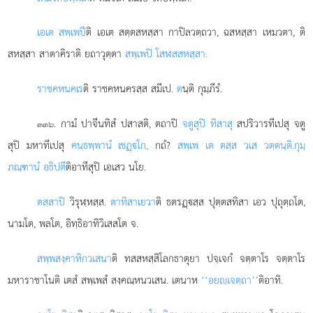
เอเต สพฺเพปี
ติ เอเต สตฺตสหสฺสา กาปิลวตฺถวา, ฉสหสฺสา เหมวตา, ติ
สหสฺสา สาตาคิราติ ยถาวุตฺตา
สพฺเพปิ โสฬสสหสฺสา.
ราชคหนคเร
ติ ราชคหนครสฺส สมีเป.
ต
นฺติ กุมฺภีรํ.
. กามํ ปาจีนทิสํ ปสาสติ, ตถาปิ
จตูสุปิ ทิสาสุ
สปริวารทีเปสุ จตู
๓๓๖
สุปิ มหาทีเปสุ
คนฺธพฺพานํ เชฏฺโก,
กถํ?
สพฺเพ เต ตสฺส วเส วตฺตนฺติ.
กุมฺ
ภณฺฑานํ อธิปตี
ติอาทีสุปิ เอเสว นโย.
ตสฺสาปิ
วิรุฬฺหสฺส.
ตาทิสาเยวา
ติ ธตรฏฺสฺส ปุตฺตสทิสา เอว ปุถุตฺถโต,
นามโต, พลโต, อิทฺธิอาทิวิเสสโต จ.
สพฺพสงฺคาหิกวเสนา
ติ ทสสหสฺสิโลกธาตุยา ปจฺเจกํ จตฺตาโร
จตฺตาโร
มหาราชาโนติ เตสํ สพฺเพสํ สงฺคณฺหนวเสน. เตนาห
‘‘อยฺเจตฺถา’’
ติอาทิ.