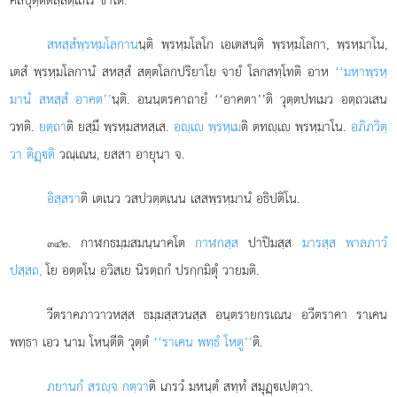
สหสฺสํ
พฺรหฺมโลกาน
นฺติ พฺรหฺมโลโก เอเตสนฺติ พฺรหฺมโลกา, พฺรหฺมาโน,
เตสํ พฺรหฺมโลกานํ สหสฺสํ สตฺตโลกปริยาโย จายํ โลกสทฺโทติ อาห
‘‘มหาพฺรหฺ
มานํ สหสฺสํ อาคต’’
นฺติ. อนนฺตรคาถายํ ‘‘อาคตา’’ติ วุตฺตปทเมว อตฺถวเสน
วทติ.
ยตฺถา
ติ ยสฺมึ พฺรหฺมสหสฺเส.
อฺเ พฺรหฺเม
ติ ตทฺเ พฺรหฺมาโน.
อภิภวิตฺ
วา ติฏฺติ
วณฺเณน, ยสสา อายุนา จ.
อิสฺสรา
ติ เตเนว วสปวตฺตเนน เสสพฺรหฺมานํ อธิปติโน.
. กาฬกธมฺมสมนฺนาคโต
กาฬกสฺส
ปาปิมสฺส
มารสฺส พาลภาวํ
๓๔๒
ปสฺสถ,
โย อตฺตโน อวิสเย นิรตฺถกํ ปรกฺกมิตุํ วายมติ.
วีตราคภาวาวหสฺส ธมฺมสฺสวนสฺส อนฺตรายกรเณน
อวีตราคา ราเคน
พทฺธา เอว นาม โหนฺตีติ วุตฺตํ
‘‘ราเคน พทฺธํ โหตู’’
ติ.
ภยานกํ สรฺจ กตฺวา
ติ เภรวํ มหนฺตํ สทฺทํ สมุฏฺเปตฺวา.