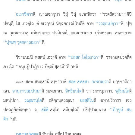
อเวกฺขิตฺวา
ติ
าณจกฺขุนา วิสุํ วิสุํ อเวกฺขิตฺวา ‘‘ววตฺถิตฺวานา’’ติปิ
ปนฺติ, โส เอวตฺโถ. ตํ อเวกฺขนํ นิจฺฉยกรณํ โหตีติ อาห
‘‘ววตฺถเปตฺวา’’
ติ. ปุพฺ
เพ วุตฺตคาถาสุ ตติยคาถาย ปจฺฉิมทฺธํ, จตุตฺถคาถาย ปุริมทฺธฺจ สนฺธายาห
‘‘ปุพฺเพ วุตฺตคาถเมวา’’
ติ.
วิชานนมฺปิ
ทสฺสนํ เอวาติ อาห
‘‘ปสฺสถ โอโลเกถา’’
ติ. วาจายตปวตฺติต
ภาวโต ‘‘อนุปฏิปาฏิยาว กิตฺตยิสฺสามี’’ติ วทติ.
. สตฺต สหสฺสานิ สงฺขายาติ
สตฺต สหสฺสา. ยกฺขาเยวา
ติ ยกฺขชาติกา
๓๓๕
เอว.
อานุภาวสมฺปนฺนา
ติ มเหสกฺขา.
อิทฺธิมนฺโต
ติ วา มหานุภาวา.
ชุติมนฺโต
ติ
มหปฺปภา.
วณฺณวนฺโต
ติ อติกฺกนฺตวณฺณา.
ยสสฺสิโน
ติ มหาปริวารา เจว
ปตฺถฏกิตฺติสทฺทา จ.
สมิติ
-สทฺโท สมีปตฺโถติ อธิปฺปาเยนาห
‘‘ภิกฺขูนํ สนฺ
ติก’’
นฺติ.
เหมวตปพฺพเต
ติ หิมวโต สมีเป ิตปพฺพเต.