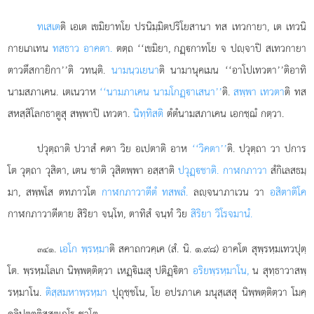
ทเสเต
ติ เอเต เขมิยาทโย ปรนิมฺมิตปริโยสานา ทส เทวกายา, เต เทวนิ
กายเภเทน
ทสธาว อาคตา.
ตตฺถ ‘‘เขมิยา, กฏฺกาทโย จ ปฺจาปิ สเทวกายา
ตาวตึสกายิกา’’ติ วทนฺติ.
นามนฺวเยนา
ติ
นามานุคเมน ‘‘อาโปเทวตา’’ติอาทิ
นามสภาเคน. เตเนวาห
‘‘นามภาเคน นามโกฏฺาเสนา’’
ติ.
สพฺพา เทวตา
ติ ทส
สหสฺสิโลกธาตูสุ สพฺพาปิ เทวตา.
นิทฺทิสติ
ตํตํนามสภาเคน เอกชฺฌํ กตฺวา.
ปวุตฺถาติ ปวาสํ คตา วิย อเปตาติ อาห
‘‘วิคตา’’
ติ. ปวุตฺถา วา ปการ
โต วุตฺถา วุสิตา, เตน ชาติ วุสิตพฺพา อสฺสาติ
ปวุฏฺชาติ. กาฬกภาวา
สํกิเลสธมฺ
มา, สพฺพโส ตทภาวโต
กาฬกภาวาตีตํ ทสพลํ.
ลฺจนาภาเวน วา
อสิตาติโค
กาฬกภาวาตีตาย สิริยา จนฺโท, ตาทิสํ จนฺทํ วิย
สิริยา วิโรจมานํ.
.
เอโก พฺรหฺมา
ติ สคาถกวคฺเค (สํ. นิ. ๑.๙๘) อาคโต สุพฺรหฺมเทวปุตฺ
๓๔๑
โต. พฺรหฺมโลเก นิพฺพตฺติตฺวา เหฏฺิเมสุ ปติฏฺิตา
อริยพฺรหฺมาโน,
น
สุทฺธาวาสพฺ
รหฺมาโน.
ติสฺสมหาพฺรหฺมา
ปุถุชฺชโน, โย อปรภาเค มนุสฺเสสุ นิพฺพตฺติตฺวา โมคฺ
คลิปุตฺตติสฺสตฺเถโร ชาโต.