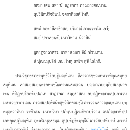
ตสฺมา เตน สหา’ยํ, อฏฺกถา ภาณวารคณนาย;
สุปริมิตปริจฺฉินฺนํ, จตฺตาลีสสตํ โหติ.
สพฺพํ จตฺตาลีสาธิกสต, ปริมาณํ ภาณวารโต เอวํ;
สมยํ ปกาสยนฺตึ, มหาวิหาเร นิวาสินํ.
มูลกฏฺกถาสาร, มาทาย มยา อิมํ กโรนฺเตน;
ยํ ปุฺมุปจิตํ เตน, โหตุ สพฺโพ สุขี โลโกติ.
ปรมวิสุทฺธสทฺธาพุทฺธิวีริยปฏิมณฺฑิเตน สีลาจารชฺชวมทฺทวาทิคุณสมุทย
สมุทิเตน สกสมยสมยนฺตรคหนชฺโฌคาหณสมตฺเถน ปฺาเวยฺยตฺติยสมนฺนาค
เตน ติปิฏกปริยตฺติปฺปเภเท สาฏฺกเถ สตฺถุสาสเน อปฺปฏิหตาณปฺปภาเวน
มหาเวยฺยากรเณน กรณสมฺปตฺติชนิตสุขวินิคฺคตมธุโรทารวจนลาวณฺณยุตฺเตน ยุตฺ
ตมุตฺตวาทินา วาทีวเรน มหากวินา ปภินฺนปฏิสมฺภิทาปริวาเร ฉฬภิฺาทิปฺป
เภทคุณปฏิมณฺฑิเต อุตฺตริมนุสฺสธมฺเม สุปฺปติฏฺิตพุทฺธีนํ
เถรวํสปฺปทีปานํ เถรานํ
มหาวิหารวาสีนํ วํสาลงฺการภูเตน วิปุลวิสุทฺธพุทฺธินา
พุทฺธโฆโส
ติ ครูหิ คหิ