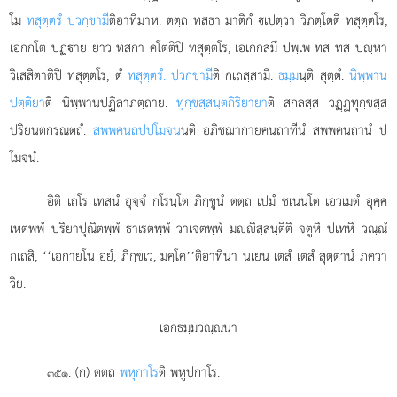
โม
ทสุตฺตรํ ปวกฺขามี
ติอาทิมาห. ตตฺถ ทสธา มาติกํ เปตฺวา วิภตฺโตติ ทสุตฺตโร,
เอกกโต ปฏฺาย ยาว ทสกา คโตติปิ ทสุตฺตโร, เอเกกสฺมึ ปพฺเพ ทส ทส ปฺหา
วิเสสิตาติปิ ทสุตฺตโร, ตํ
ทสุตฺตรํ. ปวกฺขามี
ติ กเถสฺสามิ.
ธมฺม
นฺติ สุตฺตํ.
นิพฺพาน
ปตฺติยา
ติ นิพฺพานปฏิลาภตฺถาย.
ทุกฺขสฺสนฺตกิริยายา
ติ สกลสฺส วฏฺฏทุกฺขสฺส
ปริยนฺตกรณตฺถํ.
สพฺพคนฺถปฺปโมจน
นฺติ อภิชฺฌากายคนฺถาทีนํ สพฺพคนฺถานํ ป
โมจนํ.
อิติ เถโร เทสนํ อุจฺจํ กโรนฺโต
ภิกฺขูนํ ตตฺถ เปมํ ชเนนฺโต เอวเมตํ อุคฺค
เหตพฺพํ ปริยาปุณิตพฺพํ ธาเรตพฺพํ วาเจตพฺพํ มฺิสฺสนฺตีติ จตูหิ ปเทหิ วณฺณํ
กเถสิ, ‘‘เอกายโน อยํ, ภิกฺขเว, มคฺโค’’ติอาทินา นเยน เตสํ เตสํ สุตฺตานํ ภควา
วิย.
เอกธมฺมวณฺณนา
. (ก) ตตฺถ
พหุกาโร
ติ พหูปกาโร.
๓๕๑