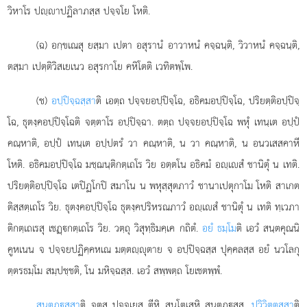
วิหาโร ปฺาปฏิลาภสฺส ปจฺจโย โหติ.
(ฉ) อกฺขเณสุ ยสฺมา เปตา อสุรานํ อาวาหนํ คจฺฉนฺติ, วิวาหนํ คจฺฉนฺติ,
ตสฺมา เปตฺติวิสเยเนว อสุรกาโย คหิโตติ เวทิตพฺโพ.
(ช)
อปฺปิจฺฉสฺสา
ติ เอตฺถ ปจฺจยอปฺปิจฺโฉ, อธิคมอปฺปิจฺโฉ, ปริยตฺติอปฺปิจฺ
โฉ, ธุตงฺคอปฺปิจฺโฉติ จตฺตาโร อปฺปิจฺฉา. ตตฺถ ปจฺจยอปฺปิจฺโฉ พหุํ เทนฺเต อปฺปํ
คณฺหาติ, อปฺปํ เทนฺเต อปฺปตรํ วา คณฺหาติ, น วา คณฺหาติ, น อนวเสสคาหี
โหติ. อธิคมอปฺปิจฺโฉ มชฺฌนฺติกตฺเถโร วิย อตฺตโน อธิคมํ อฺเสํ ชานิตุํ น เทติ.
ปริยตฺติอปฺปิจฺโฉ เตปิฏโกปิ สมาโน น พหุสฺสุตภาวํ ชานาเปตุกาโม โหติ สาเกต
ติสฺสตฺเถโร วิย. ธุตงฺคอปฺปิจฺโฉ ธุตงฺคปริหรณภาวํ อฺเสํ ชานิตุํ น เทติ ทฺเวภา
ติกตฺเถเรสุ เชฏฺกตฺเถโร วิย. วตฺถุ วิสุทฺธิมคฺเค กถิตํ.
อยํ ธมฺโม
ติ เอวํ สนฺตคุณนิ
คูหเนน จ ปจฺจยปฏิคฺคหเณ
มตฺตฺุตาย จ อปฺปิจฺฉสฺส ปุคฺคลสฺส อยํ นวโลกุ
ตฺตรธมฺโม สมฺปชฺชติ, โน มหิจฺฉสฺส. เอวํ สพฺพตฺถ โยเชตพฺพํ.
สนฺตุฏฺสฺสา
ติ
จตูสุ ปจฺจเยสุ ตีหิ สนฺโตเสหิ สนฺตุฏฺสฺส.
ปวิวิตฺตสฺสา
ติ