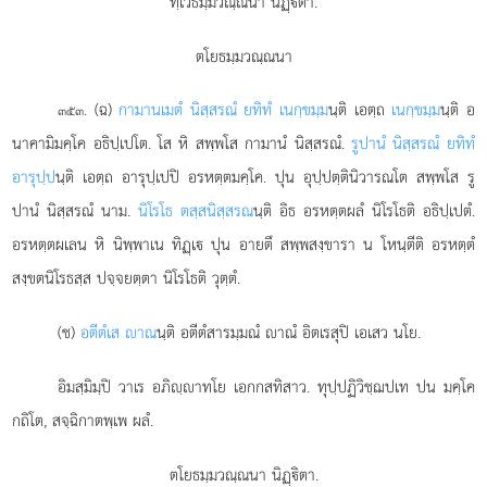
ทฺเวธมฺมวณฺณนา นิฏฺิตา.
ตโยธมฺมวณฺณนา
. (ฉ)
กามานเมตํ นิสฺสรณํ ยทิทํ เนกฺขมฺม
นฺติ เอตฺถ
เนกฺขมฺม
นฺติ อ
๓๕๓
นาคามิมคฺโค อธิปฺเปโต. โส หิ สพฺพโส กามานํ นิสฺสรณํ.
รูปานํ นิสฺสรณํ ยทิทํ
อารุปฺป
นฺติ เอตฺถ อารุปฺเปปิ อรหตฺตมคฺโค. ปุน อุปฺปตฺตินิวารณโต สพฺพโส รู
ปานํ นิสฺสรณํ นาม.
นิโรโธ ตสฺส
นิสฺสรณ
นฺติ อิธ อรหตฺตผลํ นิโรโธติ
อธิปฺเปตํ.
อรหตฺตผเลน หิ นิพฺพาเน ทิฏฺเ ปุน อายตึ สพฺพสงฺขารา น โหนฺตีติ อรหตฺตํ
สงฺขตนิโรธสฺส ปจฺจยตฺตา นิโรโธติ วุตฺตํ.
(ช)
อตีตํเส าณ
นฺติ อตีตํสารมฺมณํ าณํ อิตเรสุปิ เอเสว นโย.
อิมสฺมิมฺปิ วาเร อภิฺาทโย เอกกสทิสาว. ทุปฺปฏิวิชฺฌปเท ปน มคฺโค
กถิโต, สจฺฉิกาตพฺเพ ผลํ.
ตโยธมฺมวณฺณนา นิฏฺิตา.