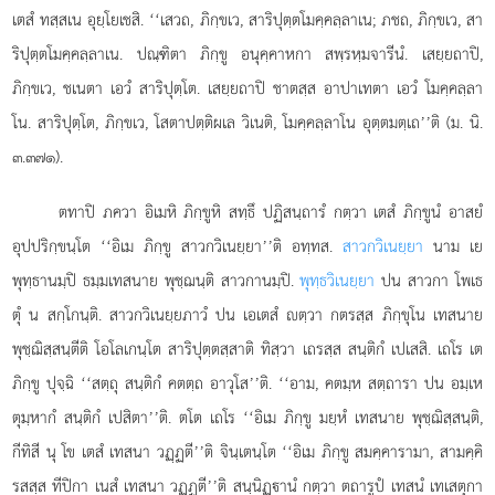
เตสํ ทสฺสเน อุยฺโยเชสิ. ‘‘เสวถ, ภิกฺขเว, สาริปุตฺตโมคฺคลฺลาเน; ภชถ, ภิกฺขเว, สา
ริปุตฺตโมคฺคลฺลาเน. ปณฺฑิตา ภิกฺขู อนุคฺคาหกา สพฺรหฺมจารีนํ. เสยฺยถาปิ,
ภิกฺขเว, ชเนตา เอวํ สาริปุตฺโต. เสยฺยถาปิ ชาตสฺส อาปาเทตา เอวํ โมคฺคลฺลา
โน. สาริปุตฺโต, ภิกฺขเว, โสตาปตฺติผเล วิเนติ, โมคฺคลฺลาโน อุตฺตมตฺเถ’’ติ (ม. นิ.
๓.๓๗๑).
ตทาปิ ภควา อิเมหิ ภิกฺขูหิ สทฺธึ ปฏิสนฺถารํ กตฺวา เตสํ ภิกฺขูนํ อาสยํ
อุปปริกฺขนฺโต ‘‘อิเม ภิกฺขู สาวกวิเนยฺยา’’ติ อทฺทส.
สาวกวิเนยฺยา
นาม เย
พุทฺธานมฺปิ ธมฺมเทสนาย พุชฺฌนฺติ สาวกานมฺปิ.
พุทฺธวิเนยฺยา
ปน สาวกา โพเธ
ตุํ น สกฺโกนฺติ. สาวกวิเนยฺยภาวํ ปน เอเตสํ ตฺวา กตรสฺส ภิกฺขุโน เทสนาย
พุชฺฌิสฺสนฺตีติ โอโลเกนฺโต สาริปุตฺตสฺสาติ ทิสฺวา เถรสฺส สนฺติกํ เปเสสิ. เถโร เต
ภิกฺขู ปุจฺฉิ ‘‘สตฺถุ สนฺติกํ คตตฺถ อาวุโส’’ติ. ‘‘อาม, คตมฺห สตฺถารา ปน อมฺเห
ตุมฺหากํ สนฺติกํ เปสิตา’’ติ. ตโต เถโร ‘‘อิเม ภิกฺขู มยฺหํ เทสนาย พุชฺฌิสฺสนฺติ,
กีทิสี นุ โข เตสํ เทสนา วฏฺฏตี’’ติ จินฺเตนฺโต ‘‘อิเม ภิกฺขู สมคฺคารามา, สามคฺคิ
รสสฺส ทีปิกา เนสํ เทสนา วฏฺฏตี’’ติ สนฺนิฏฺานํ กตฺวา ตถารูปํ เทสนํ เทเสตุกา