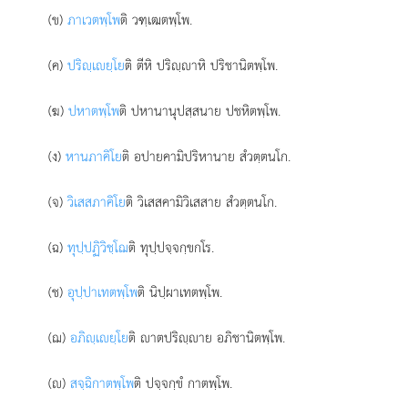
(ข)
ภาเวตพฺโพ
ติ
วฑฺเฒตพฺโพ.
(ค)
ปริฺเยฺโย
ติ ตีหิ ปริฺาหิ ปริชานิตพฺโพ.
(ฆ)
ปหาตพฺโพ
ติ ปหานานุปสฺสนาย ปชหิตพฺโพ.
(ง)
หานภาคิโย
ติ อปายคามิปริหานาย สํวตฺตนโก.
(จ)
วิเสสภาคิโย
ติ วิเสสคามิวิเสสาย สํวตฺตนโก.
(ฉ)
ทุปฺปฏิวิชฺโฌ
ติ ทุปฺปจฺจกฺขกโร.
(ช)
อุปฺปาเทตพฺโพ
ติ นิปฺผาเทตพฺโพ.
(ฌ)
อภิฺเยฺโย
ติ าตปริฺาย อภิชานิตพฺโพ.
()
สจฺฉิกาตพฺโพ
ติ ปจฺจกฺขํ กาตพฺโพ.