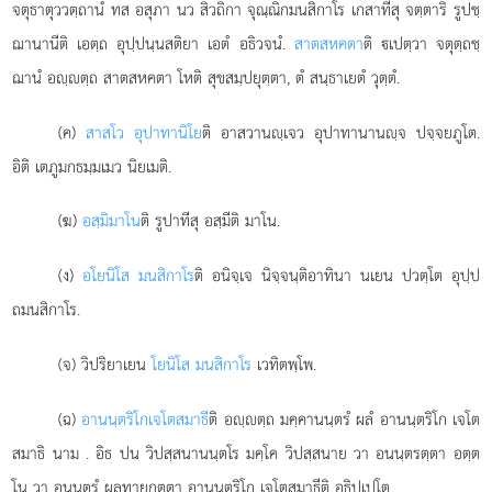
จตุธาตุววตฺถานํ ทส อสุภา นว สิวถิกา จุณฺณิกมนสิกาโร เกสาทีสุ จตฺตาริ รูปชฺ
ฌานานีติ เอตฺถ อุปฺปนฺนสติยา เอตํ อธิวจนํ.
สาตสหคตา
ติ เปตฺวา จตุตฺถชฺ
ฌานํ อฺตฺถ สาตสหคตา โหติ สุขสมฺปยุตฺตา, ตํ สนฺธาเยตํ วุตฺตํ.
(ค)
สาสโว อุปาทานิโย
ติ อาสวานฺเจว อุปาทานานฺจ ปจฺจยภูโต.
อิติ เตภูมกธมฺมเมว นิยเมติ.
(ฆ)
อสฺมิมาโน
ติ รูปาทีสุ อสฺมีติ มาโน.
(ง)
อโยนิโส มนสิกาโร
ติ อนิจฺเจ นิจฺจนฺติอาทินา นเยน ปวตฺโต อุปฺป
ถมนสิกาโร.
(จ) วิปริยาเยน
โยนิโส มนสิกาโร
เวทิตพฺโพ.
(ฉ)
อานนฺตริโก
เจโตสมาธี
ติ อฺตฺถ มคฺคานนฺตรํ ผลํ อานนฺตริโก เจโต
สมาธิ นาม
. อิธ ปน วิปสฺสนานนฺตโร มคฺโค วิปสฺสนาย วา อนนฺตรตฺตา อตฺต
โน วา อนนฺตรํ ผลทายกตฺตา อานนฺตริโก เจโตสมาธีติ อธิปฺเปโต.