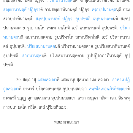
สมฺผสฺสาทินานตฺตํ ปฏิจฺจ
.
เวทนานานตฺต
นฺติ
จกฺขุสมฺผสฺสชาทิเวทนานานตฺตํ.
สฺานานตฺตํ ปฏิจฺจา
ติ กามสฺาทินานตฺตํ ปฏิจฺจ.
สงฺกปฺปนานตฺต
นฺติ กาม
สงฺกปฺปาทินานตฺตํ.
สงฺกปฺปนานตฺตํ ปฏิจฺจ อุปฺปชฺชติ ฉนฺทนานตฺต
นฺติ สงฺกปฺ
ปนานตฺตตาย รูเป ฉนฺโท สทฺเท ฉนฺโทติ เอวํ ฉนฺทนานตฺตํ อุปฺปชฺชติ.
ปริฬา
หนานตฺต
นฺติ ฉนฺทนานตฺตตาย รูปปริฬาโห สทฺทปริฬาโหติ เอวํ ปริฬาหนาน
ตฺตํ อุปฺปชฺชติ.
ปริเยสนานานตฺต
นฺติ ปริฬาหนานตฺตตาย รูปปริเยสนาทินานตฺตํ
อุปฺปชฺชติ.
ลาภนานตฺต
นฺติ ปริเยสนานานตฺตตาย รูปปฏิลาภาทินานตฺตํ อุปฺ
ปชฺชติ.
(ช) สฺาสุ
มรณสฺา
ติ มรณานุปสฺสนาาเณ สฺา.
อาหาเรปฏิ
กูลสฺา
ติ อาหารํ ปริคฺคณฺหนฺตสฺส อุปฺปนฺนสฺา.
สพฺพโลเกอนภิรติสฺา
ติ
สพฺพสฺมึ วฏฺเฏ อุกฺกณฺนฺตสฺส อุปฺปนฺนสฺา. เสสา เหฏฺา กถิตา เอว. อิธ พหุ
การปเท มคฺโค กถิโต. เสสํ ปุริมสทิสเมว.
ทสธมฺมวณฺณนา