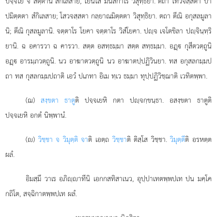
ปจฺจโย จ สตฺตานํ สํกิเลสาย, โยนิโส มนสิกาโร วิสุทฺธิยา. ตถา โทวจสฺสตา ปา
ปมิตฺตตา สํกิเลสาย; โสวจสฺสตา กลฺยาณมิตฺตตา วิสุทฺธิยา. ตถา ตีณิ อกุสลมูลา
นิ; ตีณิ กุสลมูลานิ. จตฺตาโร โยคา จตฺตาโร วิสํโยคา. ปฺจ เจโตขิลา ปฺจินฺทฺริ
ยานิ. ฉ อคารวา ฉ คารวา. สตฺต อสทฺธมฺมา สตฺต สทฺธมฺมา. อฏฺ กุสีตวตฺถูนิ
อฏฺ อารมฺภวตฺถูนิ. นว อาฆาตวตฺถูนิ นว อาฆาตปฺปฏิวินยา. ทส อกุสลกมฺมป
ถา ทส กุสลกมฺมปถาติ เอวํ ปเภทา อิเม ทฺเว ธมฺมา ทุปฺปฏิวิชฺฌาติ เวทิตพฺพา.
(ฌ)
สงฺขตา ธาตู
ติ ปจฺจเยหิ กตา ปฺจกฺขนฺธา. อสงฺขตา ธาตูติ
ปจฺจเยหิ อกตํ นิพฺพานํ.
()
วิชฺชา จ วิมุตฺติ จา
ติ เอตฺถ
วิชฺชา
ติ ติสฺโส วิชฺชา.
วิมุตฺตี
ติ อรหตฺต
ผลํ.
อิมสฺมึ วาเร อภิฺาทีนิ เอกกสทิสาเนว, อุปฺปาเทตพฺพปเท
ปน มคฺโค
กถิโต, สจฺฉิกาตพฺพปเท ผลํ.