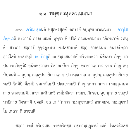
๑๑. ทสุตฺตรสุตฺตวณฺณนา
.
เอวํ
เม สุต
นฺติ ทสุตฺตรสุตฺตํ. ตตฺรายํ อปุพฺพปทวณฺณนา –
อาวุโส
๓๕๐
ภิกฺขเว
ติ สาวกานํ อาลปนเมตํ. พุทฺธา หิ ปริสํ อามนฺตยมานา ‘ภิกฺขเว’ติ วทนฺ
ติ. สาวกา สตฺถารํ อุจฺจฏฺาเน เปสฺสามาติ สตฺถุ อาลปเนน อนาลปิตฺวา
อาวุโสติ อาลปนฺติ.
เต ภิกฺขู
ติ เต ธมฺมเสนาปตึ ปริวาเรตฺวา นิสินฺนา ภิกฺขู. เก
ปน เต ภิกฺขูติ? อนิพทฺธวาสา ทิสาคมนียา ภิกฺขู. พุทฺธกาเล ทฺเว วาเร ภิกฺขู สนฺ
นิปตนฺติ – อุปกฏฺวสฺสูปนายิกกาเล จ ปวารณกาเล จ. อุปกฏฺวสฺสูปนายิกาย
ทสปิ วีสติปิ ตึสมฺปิ จตฺตาลีสมฺปิ ปฺาสมฺปิ ภิกฺขู วคฺคา วคฺคา กมฺมฏฺานตฺ
ถาย อาคจฺฉนฺติ. ภควา เตหิ สทฺธึ สมฺโมทิตฺวา กสฺมา, ภิกฺขเว, อุปกฏฺาย วสฺสูป
นายิกาย วิจรถาติ ปุจฺฉติ. อถ เต ‘‘ภควา กมฺมฏฺานตฺถํ อาคตมฺห, กมฺมฏฺานํ
โน เทถา’’ติ ยาจนฺติ.
สตฺถา เตสํ จริยวเสน ราคจริตสฺส อสุภกมฺมฏฺานํ เทติ. โทสจริตสฺส