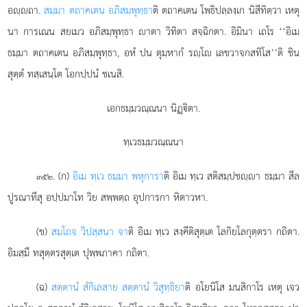
อฺถา.
สมฺมา ตถาคเตน อภิสมฺพุทฺธา
ติ ตถาคเตน โพธิปลฺลงฺเก นิสีทิตฺวา เหตุ
นา การเณน สยเมว อภิสมฺพุทฺธา าตา วิทิตา สจฺฉิกตา. อิมินา เถโร ‘‘อิเม
ธมฺมา ตถาคเตน อภิสมฺพุทฺธา, อหํ ปน ตุมฺหากํ รฺโ เลขวาจกสทิโส’’ติ ชิน
สุตฺตํ ทสฺเสนฺโต โอกปฺปนํ ชเนสิ.
เอกธมฺมวณฺณนา นิฏฺิตา.
ทฺเวธมฺมวณฺณนา
. (ก)
อิเม ทฺเว ธมฺมา พหุการา
ติ อิเม ทฺเว สติสมฺปชฺา ธมฺมา สีล
๓๕๒
ปูรณาทีสุ อปฺปมาโท วิย สพฺพตฺถ อุปการกา หิตาวหา.
(ข)
สมโถ
จ วิปสฺสนา จา
ติ อิเม ทฺเว สงฺคีติสุตฺเต โลกิยโลกุตฺตรา กถิตา.
อิมสฺมึ ทสุตฺตรสุตฺเต ปุพฺพภาคา กถิตา.
(ฉ)
สตฺตานํ สํกิเลสาย สตฺตานํ วิสุทฺธิยา
ติ อโยนิโส มนสิกาโร เหตุ เจว