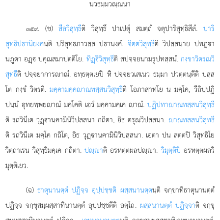
นวธมฺมวณฺณนา
. (ข)
สีลวิสุทฺธี
ติ วิสุทฺธึ ปาเปตุํ สมตฺถํ จตุปาริสุทฺธิสีลํ.
ปาริ
๓๕๙
สุทฺธิปธานิยงฺค
นฺติ ปริสุทฺธภาวสฺส ปธานงฺคํ.
จิตฺตวิสุทฺธี
ติ วิปสฺสนาย ปทฏฺา
นภูตา อฏฺ ปคุณสมาปตฺติโย.
ทิฏฺิวิสุทฺธี
ติ สปจฺจยนามรูปทสฺสนํ.
กงฺขาวิตรณวิ
สุทฺธี
ติ ปจฺจยาการาณํ. อทฺธตฺตเยปิ หิ ปจฺจยวเสเนว ธมฺมา ปวตฺตนฺตีติ ปสฺส
โต กงฺขํ วิตรติ.
มคฺคามคฺคาณทสฺสนวิสุทฺธี
ติ โอภาสาทโย น มคฺโค, วีถิปฺปฏิ
ปนฺนํ อุทยพฺพยาณํ มคฺโคติ เอวํ มคฺคามคฺเค าณํ.
ปฏิปทาาณทสฺสนวิสุทฺธี
ติ รถวินีเต วุฏฺานคามินิวิปสฺสนา กถิตา, อิธ ตรุณวิปสฺสนา.
าณทสฺสนวิสุทฺธี
ติ รถวินีเต มคฺโค กถิโต, อิธ วุฏฺานคามินิวิปสฺสนา. เอตา ปน สตฺตปิ วิสุทฺธิโย
วิตฺถาเรน
วิสุทฺธิมคฺเค กถิตา.
ปฺา
ติ อรหตฺตผลปฺา.
วิมุตฺติปิ
อรหตฺตผลวิ
มุตฺติเยว.
(ฉ)
ธาตุนานตฺตํ ปฏิจฺจ อุปฺปชฺชติ ผสฺสนานตฺต
นฺติ จกฺขาทิธาตุนานตฺตํ
ปฏิจฺจ จกฺขุสมฺผสฺสาทินานตฺตํ อุปฺปชฺชตีติ อตฺโถ.
ผสฺสนานตฺตํ ปฏิจฺจา
ติ จกฺขุ