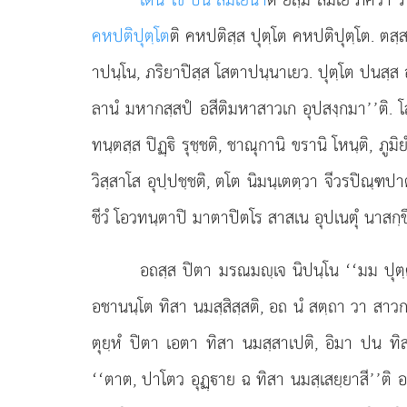
คหปติปุตฺโต
ติ คหปติสฺส ปุตฺโต คหปติปุตฺโต. ตส
าปนฺโน, ภริยาปิสฺส โสตาปนฺนาเยว. ปุตฺโต ปนสฺส 
ลานํ
มหากสฺสปํ อสีติมหาสาวเก อุปสงฺกมา’’ติ. โส
ทนฺตสฺส ปิฏฺิ รุชฺชติ, ชาณุกานิ ขรานิ โหนฺติ, ภูมิย
วิสฺสาโส อุปฺปชฺชติ, ตโต นิมนฺเตตฺวา จีวรปิณฺฑปา
ชีวํ โอวทนฺตาปิ มาตาปิตโร สาสเน อุปเนตุํ นาสกฺขึ
อถสฺส ปิตา มรณมฺเจ นิปนฺโน ‘‘มม ปุตฺตส
อชานนฺโต ทิสา นมสฺสิสฺสติ, อถ นํ สตฺถา วา สาวกา ว
ตุยฺหํ ปิตา เอตา ทิสา นมสฺสาเปติ, อิมา ปน ทิสา
‘‘ตาต, ปาโตว อุฏฺาย ฉ ทิสา นมสฺเสยฺยาสี’’ติ 