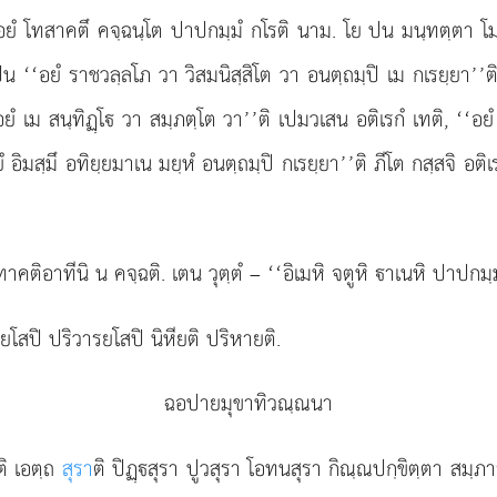
, อยํ โทสาคตึ คจฺฉนฺโต ปาปกมฺมํ กโรติ นาม. โย ปน มนฺทตฺตา โมม
‘‘อยํ ราชวลฺลโภ วา วิสมนิสฺสิโต วา อนตฺถมฺปิ เม กเรยฺยา’’ติ 
ํ เม สนฺทิฏฺโ วา สมฺภตฺโต วา’’ติ เปมวเสน อติเรกํ เทติ, ‘‘อยํ
ยํ อิมสฺมึ อทิยฺยมาเน มยฺหํ อนตฺถมฺปิ กเรยฺยา’’ติ ภีโต กสฺสจิ อต
คติอาทีนิ น คจฺฉติ. เตน วุตฺตํ – ‘‘อิเมหิ จตูหิ าเนหิ ปาปกมฺม
ิยโสปิ ปริวารยโสปิ นิหียติ ปริหายติ.
ฉอปายมุขาทิวณฺณนา
ติ เอตฺถ
สุรา
ติ ปิฏฺสุรา ปูวสุรา โอทนสุรา กิณฺณปกฺขิตฺตา สมฺภา