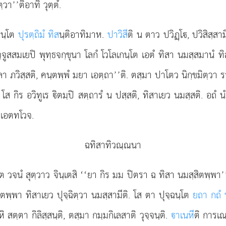
วา’’ติอาทิ วุตฺตํ.
สนฺโต
ปุรตฺถิมํ ทิส
นฺติอาทิมาห.
ปาวิสี
ติ น ตาว ปวิฏฺโ, ปวิสิสฺส
ูสสมเยปิ พุทฺธจกฺขุนา โลกํ โวโลเกนฺโต เอตํ ทิสา นมสฺสมานํ ทิส
า ภวิสฺสติ, คนฺตพฺพํ มยา เอตฺถา’’ติ. ตสฺมา
ปาโตว นิกฺขมิตฺวา ร
 โส กิร อวิทูเร ิตมฺปิ สตฺถารํ น ปสฺสติ, ทิสาเยว นมสฺสติ. อถํ 
กํ เอตทโวจ.
ฉทิสาทิวณฺณนา
โต วจนํ สุตฺวาว จินฺเตสิ ‘‘ยา กิร มม ปิตรา ฉ ทิสา นมสฺสิตพฺพา
พฺพา ทิสาเยว ปุจฺฉิตฺวา นมสฺสามีติ. โส ตา ปุจฺฉนฺโต
ยถา กถํ 
หิ สตฺตา กิลิสฺสนฺติ, ตสฺมา กมฺมกิเลสาติ วุจฺจนฺติ.
าเนหี
ติ การเ