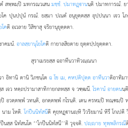
. ตํ สพฺพมฺปิ มทกรณวเสน
มชฺชํ. ปมาทฏฺาน
นฺติ ปมาทการณํ. ยาย
โค ปุนปฺปุนํ กรณํ. ยสฺมา ปเนตํ อนุยุตฺตสฺส อุปฺปนฺนา เจว
โภ
โยโค
ติ อเวลาย วิสิขาสุ จริยานุยุตฺตตา.
ฺชาคมนํ.
อาลสฺยานุโยโค
ติ กายาลสิยตาย ยุตฺตปฺปยุตฺตตา.
สุราเมรยสฺส ฉอาทีนวาทิวณฺณนา
ฺวา อิทานิ ตานิ วิภชนฺโต
ฉ โข เม, คหปติปุตฺต อาทีนวา
ติอาทิม
ฺส เจว หตฺถปรามาสาทิกายกลหสฺส จ วฑฺฒนี.
โรคานํ อายตน
นฺต
มฺปิ อวตฺตพฺพํ วทนฺติ, อกตฺตพฺพํ กโรนฺติ. เตน ครหมฺปิ ทณฺฑมฺป
นี นาม โหติ.
โกปีนนิทํสนี
ติ คุยฺหฏฺานฺหิ วิวริยมานํ หิรึ โกเปติ
โกปีนสฺส นิทํสนโต ‘‘โกปีนนิทํสนี’’ติ วุจฺจติ.
ปฺาย ทุพฺพลิกรณี
ต