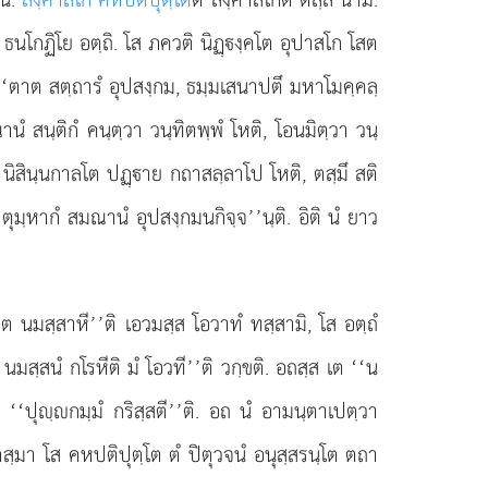
ส ธนโกฏิโย
อตฺถิ. โส ภควติ นิฏฺงฺคโต อุปาสโก โสต
 ‘‘ตาต สตฺถารํ อุปสงฺกม, ธมฺมเสนาปตึ มหาโมคฺคลฺ
 สนฺติกํ คนฺตฺวา วนฺทิตพฺพํ โหติ, โอนมิตฺวา วนฺ
มีเป นิสินฺนกาลโต ปฏฺาย กถาสลฺลาโป โหติ, ตสฺมึ สติ
ตุมฺหากํ สมณานํ อุปสงฺกมนกิจฺจ’’นฺติ. อิติ นํ ยาว
าต นมสฺสาหี’’ติ เอวมสฺส โอวาทํ ทสฺสามิ, โส อตฺถํ
 นมสฺสนํ กโรหีติ มํ โอวที’’ติ วกฺขติ. อถสฺส เต ‘‘น
 ‘‘ปุฺกมฺมํ กริสฺสตี’’ติ. อถ นํ อามนฺตาเปตฺวา
ฺมา โส คหปติปุตฺโต ตํ ปิตุวจนํ อนุสฺสรนฺโต ตถา