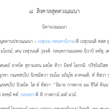
๘. สิงฺคาลสุตฺตวณฺณนา
นิทานวณฺณนา
รายมนุตฺตานปทวณฺณนา –
เวฬุวเน กลนฺทกนิวาเป
ติ เวฬุวนนฺติ ตสฺส อ
นรมํ, เตน เวฬุวนนฺติ วุจฺจติ. กลนฺทกานฺเจตฺถ นิวาปํ อทํสุ, เต
นตฺถํ อาคโต สุรามเทน มตฺโต ทิวา นิทฺทํ โอกฺกมิ. ปริชโนปิสฺส
ุกฺขา กณฺหสปฺโป นิกฺขมิตฺวา รฺโ อภิมุโข อาคจฺฉติ, ตํ ทิสฺวา 
ฺหสปฺโป นิวตฺโต. โส ตํ ทิสฺวา ‘‘อิมาย กาฬกาย มม ชีวิตํ ทินฺ
สงฺขฺยํ คตํ.
กลนฺทกา
ติ หิ กาฬกานํ เอตํ นามํ.
ราชคหํ โคจรคามํ กตฺวา เวฬุวเน กลนฺทกนิวาเป วิหรติ, เตน สมเ