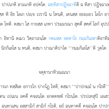
สหิ ปาปเกหิ ลามเกหิ อปคโต.
ฉทฺทิสาปฏิจฺฉาที
ติ ฉ ทิสา ปฏิจฺฉาเ
สฺส หิ อิธ โลเก ปฺจ เวรานิ น โหนฺติ, เตนสฺส อยฺเจว โลโก อา
โต โหติ. ตสฺมา โส กายสฺส เภทา ปรมฺมรณา สุคตึ สคฺคํ โลกํ อุปปช
วา อิทานิ ตเมว วิตฺถาเรนฺโต
กตมสฺส จตฺตาโร กมฺมกิเลสา
ติอาท
, นิกฺกิเลโส น หนติ, ตสฺมา ปาณาติปาโต ‘‘กมฺมกิเลโส’’ติ วุตฺโต.
จตุานาทิวณฺณนา
การเก ทสฺสิเต อการโก ปากโฏ โหติ, ตสฺมา ‘‘ปาปกมฺมํ น กโรตี’
เทน เปเมน อคตึ คจฺฉนฺโต อกตฺตพฺพํ กโรนฺโต. ปรปเทสุปิ เอเส
ฉนฺทวเสน อสฺสามิกํ สามิกํ กโรติ, อยํ ฉนฺทาคตึ คจฺฉนฺโต ปาปกม