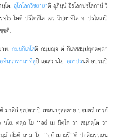
ทนฺโต.
อุโภโลกวิชยายา
ติ อุภินฺนํ อิธโลกปรโลกานํ วิ
รทฺโธ โหติ ปริโตสิโต เจว นิปฺผาทิโต จ. ปรโลเกปิ
ฺชติ.
ิมาห.
กมฺมกิเลโส
ติ กมฺมฺจ ตํ กิเลสสมฺปยุตฺตตฺตา
อทินฺนาทานาทีสุ
ปิ เอเสว นโย.
อถาปร
นฺติ อปรมฺปิ
’ติ มาติกํ เปตฺวาปิ เทสนากุสลตาย ปมตรํ การกํ
ว นโย. ตตฺถ โย ‘‘อยํ เม มิตฺโต วา สมฺภตฺโต วา
ฺมํ กโรติ นาม. โย ‘‘อยํ เม เวรี’’ติ ปกติเวรวเสน