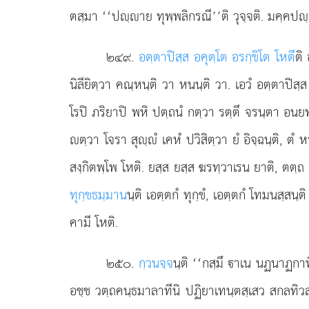
ตสฺมา ‘‘ปฺาย ทุพฺพลิกรณี’’ติ วุจฺจติ. มคฺคปฺ
๒๔๙
.
อตฺตาปิสฺส อคุตฺโต อรกฺขิโต โหตี
ติ
นิลียิตฺวา คณฺหนฺติ วา หนนฺติ วา. เอวํ อตฺตาปิสฺส
โรปิ ภริยาปิ
พหิ ปตฺถนํ กตฺวา รตฺตึ จรนฺตา อนยพ
ตฺวา โจรา สุฺํ
เคหํ ปวิสิตฺวา ยํ อิจฺฉนฺติ, ตํ ห
สงฺกิตพฺโพ โหติ. ยสฺส ยสฺส ฆรทฺวาเรน ยาติ, ตตฺถ ย
ทุกฺขธมฺมาน
นฺติ เอตฺตกํ ทุกฺขํ, เอตฺตกํ โทมนสฺสนฺ
คามี โหติ.
๒๕๐
.
กฺว
นจฺจ
นฺติ ‘‘กสฺมึ าเน นฏนาฏกาทิน
อชฺช วตฺถคนฺธมาลาทีนิ ปฏิยาเทนฺตสฺเสว สกลทิวสมฺ