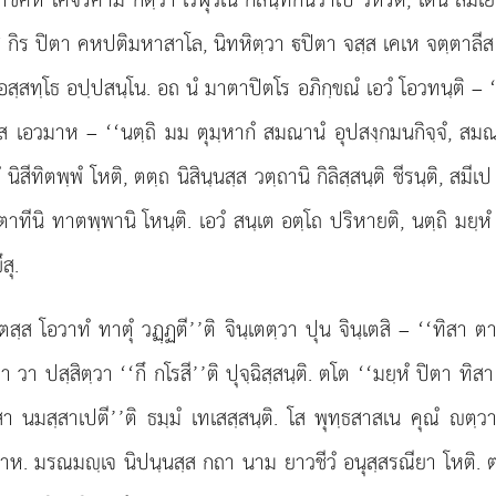
ฺส กิร ปิตา คหปติมหาสาโล, นิทหิตฺวา ปิตา จสฺส เคเห จตฺตาลี
อสฺสทฺโธ อปฺปสนฺโน. อถ นํ มาตาปิตโร อภิกฺขณํ เอวํ โอวทนฺติ –
 เอวมาห – ‘‘นตฺถิ มม ตุมฺหากํ สมณานํ อุปสงฺกมนกิจฺจํ, สมณานํ
ํ นิสีทิตพฺพํ
โหติ, ตตฺถ นิสินฺนสฺส วตฺถานิ กิลิสฺสนฺติ ชีรนฺติ, ส
ตาทีนิ ทาตพฺพานิ โหนฺติ. เอวํ สนฺเต อตฺโถ ปริหายติ, นตฺถิ มยฺหํ 
สุ.
ฺส โอวาทํ ทาตุํ วฏฺฏตี’’ติ จินฺเตตฺวา ปุน จินฺเตสิ – ‘‘ทิสา ต
า ปสฺสิตฺวา ‘‘กึ กโรสี’’ติ ปุจฺฉิสฺสนฺติ. ตโต ‘‘มยฺหํ ปิตา ทิสา
 นมสฺสาเปตี’’ติ ธมฺมํ เทเสสฺสนฺติ. โส พุทฺธสาสเน คุณํ ตฺวา
อาห. มรณมฺเจ นิปนฺนสฺส กถา นาม ยาวชีวํ อนุสฺสรณียา โหติ. ตส