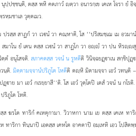
ปฺปชฺชนฺติ, ตสฺส พหิ คตภาวํ ตฺวา อนารกฺเข เคเห โจรา ยํ อิจฺฉน
พฺรหฺมชาเล วุตฺตเมว.
เฌ ปรสฺส สาฏกํ วา เวนํ วา คณฺหาติ, โส ‘‘ปริสมชฺเฌ เม อวมานํ ก
 สมาโน ยํ เตน ตสฺส เวนํ วา สาฏโก วา อฺํ วา ปน หิรฺสุวณฺ
ิตฺตํ อนุโสจติ.
สภาคตสฺส วจนํ น รูหตี
ติ วินิจฺฉยฏฺาเน สกฺขิปุฏ
วนฺติ.
มิตฺตามจฺจานํ
ปริภูโต โหตี
ติ ตฺหิ มิตามจฺจา เอวํ วทนฺติ –
ต ปฏฺาย มา เอวํ กเรยฺยาสี’’ติ. โส เอวํ วุตฺโตปิ เตสํ วจนํ น กโรต
 ปริภูโต โหติ.
สฺส ฆรโต ทาริกํ คเหตุกามา. วิวาหกา นาม เย ตสฺส เคเห ทาริ
 ทาริกา ทินฺนาปิ เอตสฺส เคหโต อาคตาปิ อมฺเหหิ เอว โปสิตพฺพ