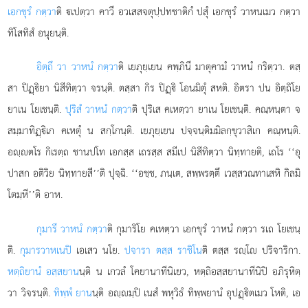
เอกขุรํ กตฺวา
ติ เปตฺวา คาวึ อวเสสจตุปฺปทชาติกํ ปสุํ เอกขุรํ วาหนเมว กตฺวา
ทิโสทิสํ อนุยนฺติ.
อิตฺถึ วา วาหนํ กตฺวา
ติ เยภุยฺเยน คพฺภินึ มาตุคามํ วาหนํ กริตฺวา. ตสฺ
สา ปิฏฺิยา นิสีทิตฺวา จรนฺติ. ตสฺสา กิร ปิฏฺิ โอนมิตุํ สหติ. อิตรา ปน อิตฺถิโย
ยาเน โยเชนฺติ.
ปุริสํ วาหนํ กตฺวา
ติ ปุริเส คเหตฺวา ยาเน โยเชนฺติ. คณฺหนฺตา จ
สมฺมาทิฏฺิเก คเหตุํ น สกฺโกนฺติ. เยภุยฺเยน ปจฺจนฺติมมิลกฺขุวาสิเก คณฺหนฺติ.
อฺตโร กิเรตฺถ
ชานปโท เอกสฺส เถรสฺส สมีเป นิสีทิตฺวา นิทฺทายติ, เถโร ‘‘อุ
ปาสก อติวิย นิทฺทายสี’’ติ ปุจฺฉิ. ‘‘อชฺช, ภนฺเต, สพฺพรตฺตึ เวสฺสวณทาเสหิ กิลมิ
โตมฺหี’’ติ อาห.
กุมารึ วาหนํ กตฺวา
ติ กุมาริโย คเหตฺวา เอกขุรํ วาหนํ กตฺวา รเถ โยเชนฺ
ติ.
กุมารวาหเนปิ
เอเสว นโย.
ปจารา ตสฺส ราชิโน
ติ ตสฺส รฺโ ปริจาริกา.
หตฺถิยานํ อสฺสยาน
นฺติ น เกวลํ โคยานาทีนิเยว, หตฺถิอสฺสยานาทีนิปิ อภิรุหิตฺ
วา วิจรนฺติ.
ทิพฺพํ ยาน
นฺติ อฺมฺปิ เนสํ พหุวิธํ ทิพฺพยานํ อุปฏฺิตเมว โหติ, เอ