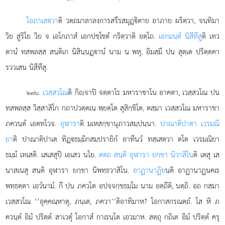
โอภาเสตฺวา
ติ วตฺถมาลาลงฺการสรีรสมุฏฺิตาย อาภาย ผริตฺวา, จนฺทิมา
วิย สูริโย วิย จ เอโกภาสํ เอกปชฺโชตํ กริตฺวาติ อตฺโถ.
เอกมนฺตํ นิสีทึสู
ติ เทว
ตานํ ทสพลสฺส สนฺติเก นิสินฺนฏฺานํ นาม น พหุ, อิมสฺมึ ปน สุตฺเต ปริตฺตคา
รววเสน นิสีทึสุ.
.
เวสฺสวโณ
ติ กิฺจาปิ จตฺตาโร มหาราชาโน อาคตา, เวสฺสวโณ ปน
๒๗๖
ทสพลสฺส วิสฺสาสิโก กถาปวตฺตเน พฺยตฺโต สุสิกฺขิโต, ตสฺมา เวสฺสวโณ มหาราชา
ภควนฺตํ เอตทโวจ.
อุฬารา
ติ มเหสกฺขานุภาวสมฺปนฺนา.
ปาณาติปาตา เวรมณิ
ยา
ติ ปาณาติปาเต ทิฏฺธมฺมิกสมฺปรายิกํ อาทีนวํ ทสฺเสตฺวา ตโต เวรมณิยา
ธมฺมํ เทเสติ. เสเสสุปิ เอเสว นโย.
ตตฺถ สนฺติ อุฬารา ยกฺขา นิวาสิโน
ติ เตสุ เส
นาสเนสุ สนฺติ อุฬารา ยกฺขา นิพทฺธวาสิโน.
อาฏานาฏิย
นฺติ อาฏานาฏนคเร
พทฺธตฺตา เอวํนามํ. กึ ปน ภควโต อปจฺจกฺขธมฺโม นาม อตฺถีติ, นตฺถิ. อถ กสฺมา
เวสฺสวโณ ‘‘อุคฺคณฺหาตุ, ภนฺเต, ภควา’’ติอาทิมาห? โอกาสกรณตฺถํ. โส หิ ภ
ควนฺตํ อิมํ ปริตฺตํ สาเวตุํ โอกาสํ กาเรนฺโต เอวมาห. สตฺถุ กถิเต อิมํ ปริตฺตํ ครุ