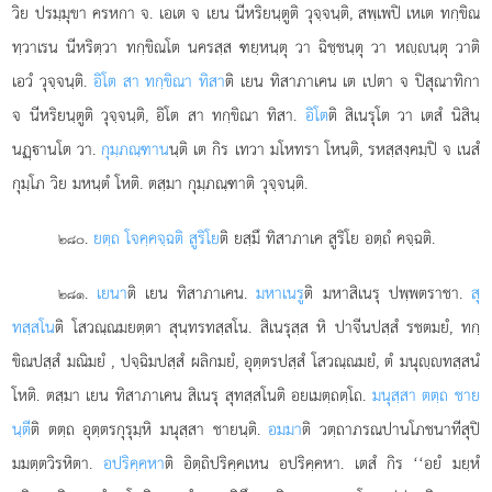
วิย ปรมฺมุขา ครหกา จ. เอเต จ เยน นีหริยนฺตูติ วุจฺจนฺติ, สพฺเพปิ เหเต ทกฺขิณ
ทฺวาเรน นีหริตฺวา ทกฺขิณโต นครสฺส ฑยฺหนฺตุ วา ฉิชฺชนฺตุ วา หฺนฺตุ วาติ
เอวํ วุจฺจนฺติ.
อิโต สา ทกฺขิณา ทิสา
ติ เยน ทิสาภาเคน เต เปตา จ ปิสุณาทิกา
จ นีหริยนฺตูติ วุจฺจนฺติ, อิโต สา ทกฺขิณา ทิสา.
อิโต
ติ สิเนรุโต วา เตสํ นิสินฺ
นฏฺานโต วา.
กุมฺภณฺฑาน
นฺติ เต กิร เทวา มโหทรา โหนฺติ, รหสฺสงฺคมฺปิ จ เนสํ
กุมฺโภ วิย มหนฺตํ โหติ. ตสฺมา กุมฺภณฺฑาติ วุจฺจนฺติ.
.
ยตฺถ โจคฺคจฺฉติ สูริโย
ติ ยสฺมึ ทิสาภาเค สูริโย อตฺถํ คจฺฉติ.
๒๘๐
.
เยนา
ติ เยน ทิสาภาเคน.
มหาเนรู
ติ มหาสิเนรุ ปพฺพตราชา.
สุ
๒๘๑
ทสฺสโน
ติ โสวณฺณมยตฺตา สุนฺทรทสฺสโน. สิเนรุสฺส หิ ปาจีนปสฺสํ รชตมยํ, ทกฺ
ขิณปสฺสํ มณิมยํ
, ปจฺฉิมปสฺสํ ผลิกมยํ, อุตฺตรปสฺสํ โสวณฺณมยํ, ตํ มนุฺทสฺสนํ
โหติ. ตสฺมา เยน ทิสาภาเคน สิเนรุ สุทสฺสโนติ อยเมตฺถตฺโถ.
มนุสฺสา ตตฺถ ชาย
นฺตี
ติ ตตฺถ อุตฺตรกุรุมฺหิ มนุสฺสา ชายนฺติ.
อมมา
ติ วตฺถาภรณปานโภชนาทีสุปิ
มมตฺตวิรหิตา.
อปริคฺคหา
ติ อิตฺถิปริคฺคเหน อปริคฺคหา. เตสํ กิร ‘‘อยํ มยฺหํ