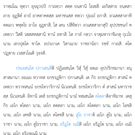
ราหฺมโณ หุตฺวา อุจฺฉุวปฺปํ กาเรตฺวา สตฺต ยนฺตานิ โยเชสิ. เอกิสฺสาย ยนฺตสา
ลาย อุฏฺิตํ อายํ อาคตาคตสฺส มหาชนสฺส ทตฺวา ปุฺํ อกาสิ. อวเสสสาลาหิ
ตตฺเถว พหุตโร อาโย อุฏฺาสิ, โส เตน ปสีทิตฺวา อวเสสสาลาสุปิ อุปฺปชฺชนกํ ค
เหตฺวา วีสติ วสฺสสหสฺสานิ ทานํ อทาสิ. โส กาลํ กตฺวา จาตุมหาราชิเกสุ กุเวโร
นาม เทวปุตฺโต ชาโต. อปรภาเค วิสาณาย ราชธานิยา รชฺชํ กาเรสิ. ตโต
ปฏฺาย เวสฺสวโณติ วุจฺจติ.
ปจฺเจสนฺโต ปกาเสนฺตี
ติ ปฏิเอสนฺโต วิสุํ วิสุํ อตฺเถ อุปปริกฺขมานา
อนุ
สาสมานา อฺเ ทฺวาทส ยกฺขรฏฺิกา ปกาเสนฺติ. เต กิร ยกฺขรฏฺิกา สาสนํ ค
เหตฺวา ทฺวาทสนฺนํ ยกฺขโทวาริกานํ นิเวเทนฺติ. ยกฺขโทวาริกา ตํ สาสนํ มหาราช
สฺส นิเวเทนฺติ. อิทานิ เตสํ ยกฺขรฏฺิกานํ นามํ ทสฺเสนฺโต
ตโตลา
ติอาทิมาห. เตสุ
กิร เอโก ตโตลา นาม, เอโก ตตฺตลา นาม, เอโก ตโตตลา นาม, เอโก โอชสิ
นาม, เอโก เตชสิ นาม, เอโก ตโตชสี นาม.
สูโร ราชา
ติ เอโก สูโร นาม, เอโก
ราชา นาม, เอโก สูโรราชา นาม,
อริฏฺโ เนมี
ติ เอโก อริฏฺโ นาม, เอโก เนมิ
นาม, เอโก อริฏฺเนมิ นาม.