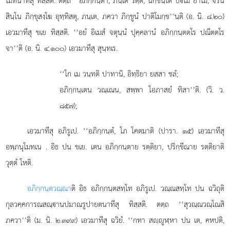
โมทนาทีสุ ทิสฺสติ. ตตฺถ ‘‘อภิกฺกนฺตา, ภนฺเต รตฺติ, นิกฺขนฺโต ปโม ยาโม, จิรนิ
สินฺโน ภิกฺขุสงฺโฆ อุทฺทิสตุ, ภนฺเต, ภควา ภิกฺขูนํ ปาติโมกฺข’’นฺติ (อ. นิ. ๘.๒๐)
เอวมาทีสุ ขเย ทิสฺสติ. ‘‘อยํ อิเมสํ จตุนฺนํ ปุคฺคลานํ อภิกฺกนฺตตโร ปณีตตโร
จา’’ติ (อ. นิ. ๔.๑๐๐) เอวมาทีสุ สุนฺทเร.
‘‘โก
เม วนฺทติ ปาทานิ, อิทฺธิยา ยสสา ชลํ;
อภิกฺกนฺเตน วณฺเณน, สพฺพา โอภาสยํ ทิสา’’ติ. (วิ. ว.
๘๕๗);
เอวมาทีสุ อภิรูเป. ‘‘อภิกฺกนฺตํ, โภ โคตมาติ (ปารา. ๑๕) เอวมาทีสุ
อพฺภนุโมทเน
. อิธ ปน ขเย. เตน อภิกฺกนฺตาย รตฺติยา, ปริกฺขีณาย รตฺติยาติ
วุตฺตํ โหติ.
อภิกฺกนฺตวณฺณา
ติ อิธ อภิกฺกนฺตสทฺโท อภิรูเป. วณฺณสทฺโท ปน ฉวิถุติ
กุลวคฺคการณสณฺานปมาณรูปายตนาทีสุ ทิสฺสติ. ตตฺถ ‘‘สุวณฺณวณฺโณสิ
ภควา’’ติ (ม. นิ. ๒.๓๙๙) เอวมาทีสุ ฉวิยํ. ‘‘กทา สฺูฬฺหา ปน เต, คหปติ,