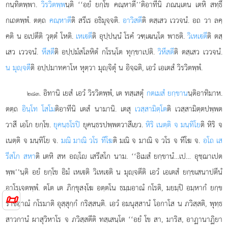
กนฺทิตพฺพา.
วิรวิตพฺพ
นฺติ ‘‘อยํ ยกฺโข คณฺหาตี’’ติอาทีนิ ภณนฺเตน เตหิ สทฺธึ
กเถตพฺพํ. ตตฺถ
คณฺหาตี
ติ สรีเร อธิมุจฺจติ.
อาวิสตี
ติ ตสฺเสว เววจนํ. อถ วา ลคฺ
คติ น อเปตีติ วุตฺตํ โหติ.
เหเตี
ติ อุปฺปนฺนํ โรคํ วฑฺเฒนฺโต พาธติ.
วิเหเตี
ติ ตสฺ
เสว เววจนํ.
หึสตี
ติ อปฺปมํสโลหิตํ กโรนฺโต ทุกฺขาเปติ.
วิหึสตี
ติ ตสฺเสว เววจนํ.
น มุฺจตี
ติ อปฺปมาทคาโห หุตฺวา มุฺจิตุํ น อิจฺฉติ, เอวํ เอเตสํ วิรวิตพฺพํ.
. อิทานิ
เยสํ เอวํ วิรวิตพฺพํ, เต ทสฺเสตุํ
กตเมสํ ยกฺขาน
นฺติอาทิมาห.
๒๘๓
ตตฺถ
อินฺโท โสโม
ติอาทีนิ เตสํ นามานิ. เตสุ
เวสฺสามิตฺโต
ติ
เวสฺสามิตฺตปพฺพต
วาสี เอโก ยกฺโข.
ยุคนฺธโรปิ
ยุคนฺธรปพฺพตวาสีเยว.
หิริ เนตฺติ จ มนฺทิโย
ติ หิริ จ
เนตฺติ จ มนฺทิโย จ.
มณิ มาณิ วโร ทีโฆ
ติ มณิ จ มาณิ จ วโร จ ทีโฆ จ.
อโถ เส
รีสโก สหา
ติ เตหิ สห อฺโ เสรีสโก นาม. ‘‘อิเมสํ ยกฺขานํ…เป… อุชฺฌาเปต
พฺพ’’นฺติ อยํ ยกฺโข อิมํ เหเติ วิเหเติ น มุฺจตีติ เอวํ เอเตสํ ยกฺขเสนาปตีนํ
อาโรเจตพฺพํ. ตโต เต ภิกฺขุสงฺโฆ อตฺตโน ธมฺมอาณํ กโรติ, มยมฺปิ อมฺหากํ ยกฺข
📜
ราชอาณํ กโรมาติ อุสฺสุกฺกํ กริสฺสนฺติ. เอวํ อมนุสฺสานํ โอกาโส น ภวิสฺสติ, พุทฺธ
สาวกานํ ผาสุวิหาโร จ ภวิสฺสตีติ ทสฺเสนฺโต ‘‘อยํ โข สา, มาริส, อาฏานาฏิยา