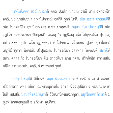
รหโทปิ
ตตฺถ ธรณี นามา
ติ ตตฺถ ปเนโก นาเมน ธรณี นาม อุทกรหโท
อตฺถิ, ปณฺณาสโยชนา มหาโปกฺขรณี อตฺถีติ วุตฺตํ โหติ.
ยโต เมฆา ปวสฺสนฺตี
ติ
ยโต โปกฺขรณิโต อุทกํ คเหตฺวา เมฆา ปวสฺสนฺติ.
วสฺสา ยโต ปตายนฺตี
ติ ยโต
วุฏฺิโย อวตฺถรมานา นิคจฺฉนฺติ. เมเฆสุ กิร อุฏฺิเตสุ ตโต โปกฺขรณิโต ปุราณอุ
ทกํ ภสฺสติ. อุปริ เมโฆ อุฏฺหิตฺวา ตํ โปกฺขรณึ นโวทเกน ปูเรติ. ปุราโณทกํ
เหฏฺิมํ หุตฺวา นิกฺขมติ. ปริปุณฺณาย โปกฺขรณิยา วลาหกา วิคจฺฉนฺติ.
สภาปี
ติ
สภา. ตสฺสา กิร โปกฺขรณิยา ตีเร สาลวติยา นาม ลตาย ปริกฺขิตฺโต ทฺวาทสโย
ชนิโก รตนมณฺฑโป อตฺถิ, ตํ สนฺธาเยตํ วุตฺตํ.
ปยิรุปาสนฺตี
ติ นิสีทนฺติ.
ตตฺถ นิจฺจผลา รุกฺขา
ติ ตสฺมึ าเน ตํ มณฺฑปํ
ปริวาเรตฺวา สทา ผลิตา อมฺพชมฺพุอาทโย รุกฺขา นิจฺจปุปฺผิตา จ จมฺปกมาลาท
โยติ ทสฺเสติ.
นานาทิชคณายุตา
ติ วิวิธปกฺขิสงฺฆสมากุลา.
มยูรโกฺจาภิรุทา
ติ ม
ยูเรหิ โกฺจสกุเณหิ จ อภิรุทา อุปคีตา.