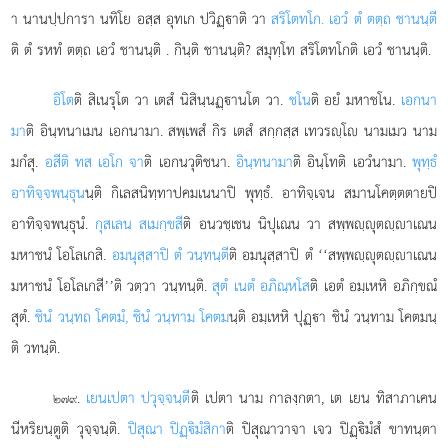
า นานปฺปการา นทิโย อสฺส อุทเก ปวิฏฺาติ วา
สริโตทโก. เอวํ ตํ ตตฺถ ชานนฺตี
ติ ตํ รหทํ ตตฺถ เอวํ ชานนฺติ
. กินฺติ ชานนฺติ? สมุทฺโท สริโตทโกติ เอวํ ชานนฺติ.
อิโต
ติ สิเนรุโต วา เตสํ นิสินฺนฏฺานโต วา.
ชโน
ติ อยํ มหาชโน.
เอกนา
มา
ติ อินฺทนาเมน เอกนามา. สพฺเพสํ กิร เตสํ สกฺกสฺส เทวรฺโ นามเมว นาม
มกํสุ.
อสีติ ทส เอโก จา
ติ เอกนวุติชนา.
อินฺทนามา
ติ อินฺโทติ เอวํนามา.
พุทฺธํ
อาทิจฺจพนฺธุน
นฺติ กิเลสนิทฺทาปคมเนนาปิ พุทฺธํ. อาทิจฺเจน สมานโคตฺตตายปิ
อาทิจฺจพนฺธุนํ.
กุสเลน สเมกฺขสี
ติ อนวชฺเชน นิปุเณน วา สพฺพฺุตฺาเณน
มหาชนํ โอโลเกสิ.
อมนุสฺสาปิ ตํ วนฺทนฺตี
ติ อมนุสฺสาปิ ตํ ‘‘สพฺพฺุตฺาเณน
มหาชนํ โอโลเกสี’’ติ วตฺวา วนฺทนฺติ.
สุตํ เนตํ อภิณฺหโส
ติ เอตํ อมฺเหหิ อภิกฺขณํ
สุตํ.
ชินํ วนฺทถ โคตมํ, ชินํ วนฺทาม โคตม
นฺติ อมฺเหหิ ปุฏฺา ชินํ วนฺทาม โคตมนฺ
ติ วทนฺติ.
.
เยน
เปตา ปวุจฺจนฺตี
ติ เปตา นาม กาลงฺกตา, เต เยน ทิสาภาเคน
๒๗๙
นีหริยนฺตูติ วุจฺจนฺติ.
ปิสุณา ปิฏฺิมํสิกา
ติ ปิสุณาวาจา เจว ปิฏฺิมํสํ ขาทนฺตา