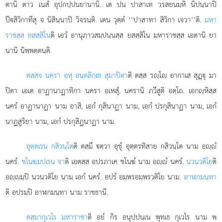
ตานิ ตาว เนสํ อุปกปฺปนยานานิ. เต ปน ปาสาเท วรสยนมฺหิ นิปนฺนาปิ
ปีสิวิกาทีสุ จ นิสินฺนาปิ วิจรนฺติ. เตน วุตฺตํ ‘‘ปาสาทา สิวิกา เจวา’’ติ.
มหา
ราชสฺส ยสสฺสิโน
ติ เอวํ อานุภาวสมฺปนฺนสฺส ยสสฺสิโน มหาราชสฺส เอตานิ ยา
นานิ นิพฺพตฺตนฺติ.
ตสฺส
จ นครา อหุ อนฺตลิกฺเข สุมาปิตา
ติ ตสฺส รฺโ อากาเส สุฏฺุ มา
ปิตา เอเต อาฏานาฏาทิกา นครา อเหสุํ, นครานิ ภวึสูติ อตฺโถ. เอกฺหิสฺส
นครํ อาฏานาฏา นาม อาสิ, เอกํ กุสินาฏา นาม, เอกํ ปรกุสินาฏา นาม, เอกํ
นาฏสูริยา นาม, เอกํ ปรกุสิฏนาฏา นาม.
อุตฺตเรน กสิวนฺโต
ติ ตสฺมึ ตฺวา อุชุํ อุตฺตรทิสาย กสิวนฺโต นาม อฺํ
นครํ.
ชโนฆมปเรน จา
ติ เอตสฺส อปรภาเค ชโนฆํ นาม อฺํ นครํ.
นวนวติโย
ติ
อฺมฺปิ นวนวติโย นาม เอกํ นครํ. อปรํ อมฺพรอมฺพรวติโย นาม.
อาฬกมนฺทา
ติ อปรมฺปิ อาฬกมนฺทา นาม ราชธานี.
ตสฺมา
กุเวโร มหาราชา
ติ อยํ กิร อนุปฺปนฺเน พุทฺเธ กุเวโร นาม พฺ