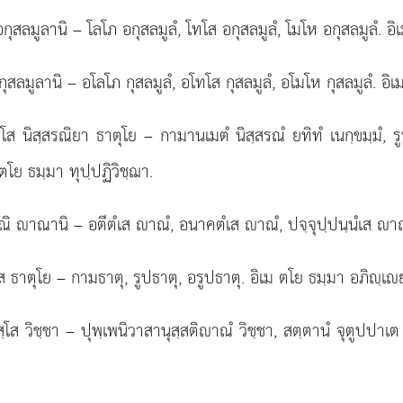
อกุสลมูลานิ – โลโภ
อกุสลมูลํ, โทโส อกุสลมูลํ, โมโห อกุสลมูลํ. 
กุสลมูลานิ – อโลโภ กุสลมูลํ, อโทโส กุสลมูลํ, อโมโห กุสลมูลํ. อิ
ฺโส นิสฺสรณิยา ธาตุโย – กามานเมตํ นิสฺสรณํ ยทิทํ เนกฺขมฺมํ, รูป
 ตโย ธมฺมา ทุปฺปฏิวิชฺฌา.
ณิ าณานิ – อตีตํเส าณํ, อนาคตํเส าณํ, ปจฺจุปฺปนฺนํเส าณ
ส ธาตุโย – กามธาตุ, รูปธาตุ, อรูปธาตุ. อิเม ตโย ธมฺมา อภิฺเย
ฺโส วิชฺชา – ปุพฺเพนิวาสานุสฺสติาณํ วิชฺชา, สตฺตานํ จุตูปปาเ