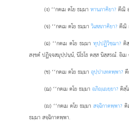
(ง) ‘‘กตเม ตโย ธมฺมา
หานภาคิยา?
ตีณิ 
(จ) ‘‘กตเม
ตโย ธมฺมา
วิเสสภาคิยา?
ตีณิ 
(ฉ) ‘‘กตเม ตโย ธมฺมา
ทุปฺปฏิวิชฺฌา?
ติส
สงฺขตํ ปฏิจฺจสมุปฺปนฺนํ, นิโรโธ ตสฺส นิสฺสรณํ. อิเม
(ช) ‘‘กตเม
ตโย ธมฺมา
อุปฺปาเทตพฺพา?
ตี
(ฌ) ‘‘กตเม ตโย ธมฺมา
อภิฺเยฺยา?
ติสฺโ
() ‘‘กตเม ตโย ธมฺมา
สจฺฉิกาตพฺพา?
ติส
ธมฺมา สจฺฉิกาตพฺพา.