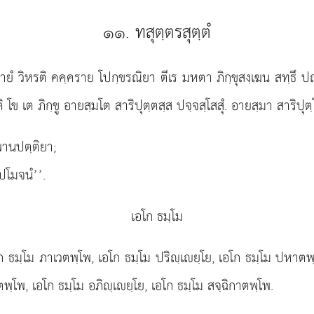
๑๑. ทสุตฺตรสุตฺตํ
ายํ วิหรติ คคฺคราย โปกฺขรณิยา ตีเร มหตา ภิกฺขุสงฺเฆน สทฺธึ ปฺ
’ติ โข เต ภิกฺขู อายสฺมโต สาริปุตฺตสฺส ปจฺจสฺโสสุํ. อายสฺมา สาริป
ฺพานปตฺติยา;
ฺปโมจนํ’’.
เอโก ธมฺโม
อโก ธมฺโม ภาเวตพฺโพ, เอโก ธมฺโม ปริฺเยฺโย, เอโก ธมฺโม ปหาตพ
ทตพฺโพ, เอโก ธมฺโม อภิฺเยฺโย, เอโก ธมฺโม สจฺฉิกาตพฺโพ.