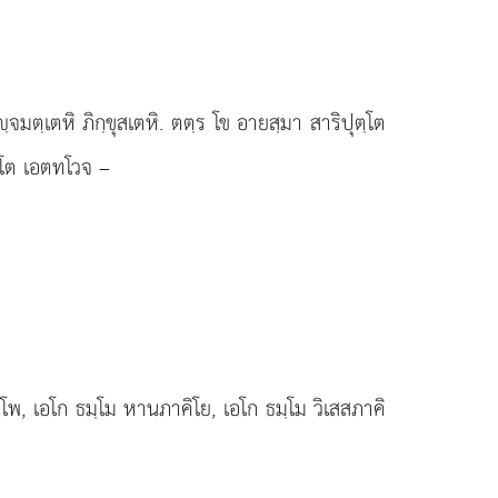
จมตฺเตหิ ภิกฺขุสเตหิ. ตตฺร โข อายสฺมา สาริปุตฺโต
ุตฺโต เอตทโวจ –
ฺโพ, เอโก ธมฺโม หานภาคิโย, เอโก ธมฺโม วิเสสภาคิ