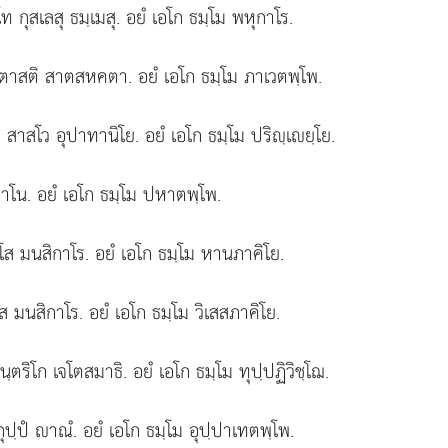
 กุสเลสุ ธมฺเมสุ. อยํ เอโก ธมฺโม พหุกาโร.
าสติ สาตสหคตา. อยํ เอโก ธมฺโม ภาเวตพฺโพ.
 สาสโว อุปาทานิโย. อยํ เอโก ธมฺโม ปริฺเยฺโย.
าโน. อยํ เอโก ธมฺโม ปหาตพฺโพ.
โส มนสิกาโร. อยํ เอโก ธมฺโม หานภาคิโย.
ส มนสิกาโร. อยํ เอโก ธมฺโม วิเสสภาคิโย.
ฺตริโก เจโตสมาธิ. อยํ เอโก ธมฺโม ทุปฺปฏิวิชฺโฌ.
ุปฺปํ าณํ. อยํ เอโก ธมฺโม อุปฺปาเทตพฺโพ.