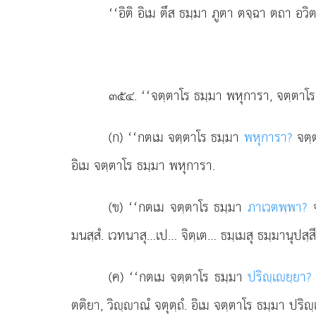
‘‘อิติ
อิเม ตึส ธมฺมา ภูตา ตจฺฉา ตถา อว
๓๕๔
. ‘‘จตฺตาโร
ธมฺมา พหุการา, จตฺตาโ
(ก) ‘‘กตเม จตฺตาโร ธมฺมา
พหุการา?
จตฺต
อิเม จตฺตาโร ธมฺมา พหุการา.
(ข) ‘‘กตเม จตฺตาโร ธมฺมา
ภาเวตพฺพา?
จ
มนสฺสํ. เวทนาสุ…เป… จิตฺเต… ธมฺเมสุ
ธมฺมานุปสฺส
(ค) ‘‘กตเม จตฺตาโร ธมฺมา
ปริฺเยฺยา?
ตติยา, วิฺาณํ จตุตฺถํ. อิเม จตฺตาโร ธมฺมา ปริฺ