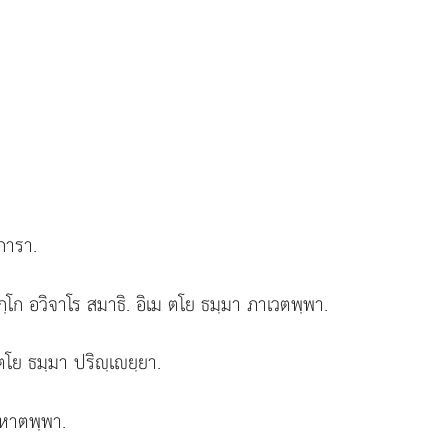
ุการา.
กฺโก อวิจาโร สมาธิ. อิเม ตโย ธมฺมา ภาเวตพฺพา.
ตโย ธมฺมา ปริฺเยฺยา.
ปหาตพฺพา.