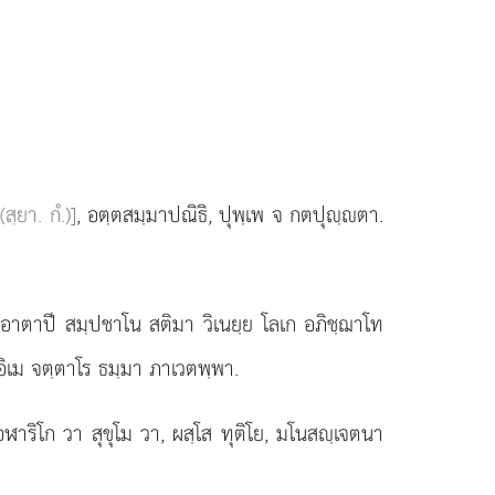
(สฺยา. กํ.)]
, อตฺตสมฺมาปณิธิ, ปุพฺเพ จ กตปุฺตา.
ิ อาตาปี สมฺปชาโน สติมา วิเนยฺย โลเก อภิชฺฌาโท
 อิเม จตฺตาโร ธมฺมา ภาเวตพฺพา.
อฬาริโก
วา สุขุโม วา, ผสฺโส ทุติโย, มโนสฺเจตนา