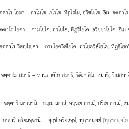
ตฺตาโร โอฆา
– กาโมโฆ, ภโวโฆ, ทิฏฺโโฆ, อวิชฺโชโฆ. อิเม จตฺตา
ฺตาโร โยคา – กามโยโค, ภวโยโค, ทิฏฺิโยโค, อวิชฺชาโยโค. อิเม
ตฺตาโร วิสฺโคา – กามโยควิสํโยโค, ภวโยควิสํโยโค, ทิฏฺิโยควิส
จตฺตาโร สมาธี – หานภาคิโย สมาธิ, ิติภาคิโย สมาธิ, วิเสสภาคิ
า?
จตฺตาริ าณานิ – ธมฺเม าณํ, อนฺวเย าณํ, ปริเย าณํ, สมฺ
จตฺตาริ อริยสจฺจานิ – ทุกฺขํ อริยสจฺจํ, ทุกฺขสมุทยํ
[ทุกฺขสมุทโย 