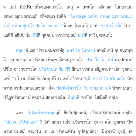
จ เนสํ นิปฺปริยายโพชฺฌงฺคภาวโต, เตสุ จ สพฺพโส อธิคเตสุ โลกนาเถน
สพฺพฺุตฺาณมฺปิ อธิคตเมว โหตีติ
‘‘โพชฺฌงฺเค มคฺโค, สพฺพฺุตฺาณฺ
จาติ คหิเต สุนฺทโร ปฺโห ภเวยฺยา’’
ติ มหาสิวตฺเถโร อาห,
น ปเนวํ คหิตํ
โปรา
เณหีติ อธิปฺปาโย.
อิตี
ติ วุตฺตปฺปการปรามสนํ.
เถโร
ติ สาริปุตฺตตฺเถโร.
ตตฺถา
ติ เตสุ ปจฺจนฺตนคราทีสุ.
นครํ วิย นิพฺพานํ
ตทตฺถิเกหิ อุปคนฺตพฺพ
โต, อุปคตานฺจ ปริสฺสยรหิตสุขาธิคมนฏฺานโต.
ปากาโร วิย สีลํ
ตทุปคตานํ
ปริโต อารกฺขภาวโต.
ปริยายปโถ วิย หิรี
สีลปาการสฺส อธิฏฺานภาวโต. วุตฺตฺ
เหตํ ‘‘ปริยายปโถติ โข ภิกฺขุ หิริยา เอตํ อธิวจน’’นฺติ.
ทฺวารํ วิย อริยมคฺโค
นิพฺ
พานนครปฺปเวสนอฺชสภาวโต.
ปณฺฑิตโทวาริโก วิย ธมฺมเสนาปติ
นิพฺพานนคร
ปวิฏฺปวิสนกานํ สตฺตานํ สลฺลกฺขณโต.
ทินฺโน
ติ ทาปิโต, โสธิโตติ อตฺโถ.
.
นิปฺผตฺติทสฺสนตฺถ
นฺติ
สิทฺธิทสฺสนตฺถํ, อธิคมทสฺสนตฺถนฺติ อตฺโถ.
๑๔๔
‘‘ปฺจนวุติปาสณฺเฑ’’
ติ อิทํ ยสฺมา เถโร ปริพฺพาชโก หุตฺวา ตโต ปุพฺเพว นิพฺ
พานปริเยสนํ จรมาโน เต เต ปาสณฺฑิโน อุปสงฺกมิตฺวา นิพฺพานํ ปุจฺฉิ, เต