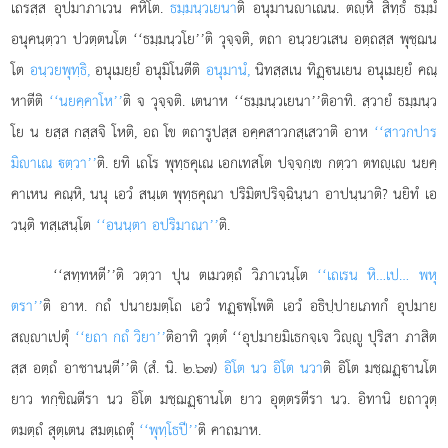
เถรสฺส อุปมาภาเวน คหิโต.
ธมฺมนฺวเยนา
ติ
อนุมานาเณน. ตฺหิ สิทฺธํ ธมฺมํ
อนุคนฺตฺวา ปวตฺตนโต ‘‘ธมฺมนฺวโย’’ติ วุจฺจติ, ตถา อนฺวยวเสน อตฺถสฺส พุชฺฌน
โต
อนฺวยพุทฺธิ,
อนุเมยฺยํ อนุมิโนตีติ
อนุมานํ,
นิทสฺสเน ทิฏฺนเยน อนุเมยฺยํ คณฺ
หาตีติ
‘‘นยคฺคาโห’’
ติ จ วุจฺจติ. เตนาห ‘‘ธมฺมนฺวเยนา’’ติอาทิ. สฺวายํ ธมฺมนฺว
โย น ยสฺส กสฺสจิ โหติ, อถ โข ตถารูปสฺส อคฺคสาวกสฺเสวาติ อาห
‘‘สาวกปาร
มิาเณ ตฺวา’’
ติ. ยทิ เถโร พุทฺธคุเณ เอกเทสโต ปจฺจกฺเข กตฺวา ตทฺเ นยคฺ
คาเหน คณฺหิ, นนุ เอวํ สนฺเต พุทฺธคุณา ปริมิตปริจฺฉินฺนา อาปนฺนาติ? นยิทํ เอ
วนฺติ ทสฺเสนฺโต
‘‘อนนฺตา อปริมาณา’’
ติ.
‘‘สทฺทหตี’’ติ วตฺวา ปุน ตเมวตฺถํ วิภาเวนฺโต
‘‘เถเรน หิ…เป… พหุ
ตรา’’
ติ อาห. กถํ ปนายมตฺโถ เอวํ ทฏฺพฺโพติ เอวํ อธิปฺปายเภทกํ อุปมาย
สฺาเปตุํ
‘‘ยถา กถํ วิยา’’
ติอาทิ วุตฺตํ ‘‘อุปมายมิเธกจฺเจ
วิฺู ปุริสา ภาสิต
สฺส อตฺถํ อาชานนฺตี’’ติ (สํ. นิ. ๒.๖๗)
อิโต นว อิโต นวา
ติ อิโต มชฺฌฏฺานโต
ยาว ทกฺขิณตีรา นว อิโต มชฺฌฏฺานโต ยาว อุตฺตรตีรา นว. อิทานิ ยถาวุตฺ
ตมตฺถํ สุตฺเตน สมตฺเถตุํ
‘‘พุทฺโธปี’’
ติ คาถมาห.