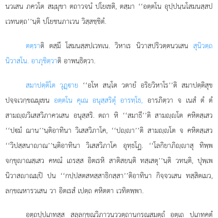
นวเสน ภควโต สมฺมุขา ตถาวจนํ ปโยเชติ, ตสฺมา ‘‘อตฺตโน อุปฺปนฺนโสมนสฺสป
เวทนตฺถ’’นฺติ ปโยชนภาเวน วิสฺสชฺชิตํ.
ตตฺรา
ติ ตสฺมึ โสมนสฺสปเวทเน. วิหาเร นิวาสปริวตฺตนวเสน
สุนิวตฺถ
นิวาสโน. อาภุชิตฺวา
ติ อาพนฺธิตฺวา.
สมาปตฺติโต วุฏฺาย
‘‘อโห สนฺโต วตายํ อริยวิหาโร’’ติ สมาปตฺติสุข
ปจฺจเวกฺขณมุเขน
อตฺตโน คุเณ อนุสฺสริตุํ อารทฺโธ,
อารภิตฺวา จ เนสํ ตํ ตํ
สามฺวิเสสวิภาควเสน อนุสฺสริ. ตถา หิ ‘‘สมาธี’’ติ สามฺโต คหิตสฺเสว
‘‘ปมํ ฌาน’’นฺติอาทินา
วิเสสวิภาโค, ‘‘ปฺา’’ติ สามฺโต จ คหิตสฺเสว
‘‘วิปสฺสนาาณ’’นฺติอาทินา วิเสสวิภาโค อุทฺธโฏ. ‘‘โลกิยาภิฺาสุ ทิพฺพ
จกฺขุาณสฺเสว คหณํ เถรสฺส
อิตเรหิ สาติสยนฺติ ทสฺเสตุ’’นฺติ วทนฺติ, ปุพฺเพ
นิวาสาณมฺปิ ปน ‘‘กปฺปสตสหสฺสาธิกสฺสา’’ติอาทินา กิจฺจวเสน ทสฺสิตเมว,
ลกฺขณหารวเสน วา อิตเรสํ เปตฺถ คหิตตา เวทิตพฺพา.
อตฺถปฺปเภทสฺส
สลฺลกฺขณวิภาวนววตฺถานกรณสมตฺถํ อตฺเถ ปเภทคตํ