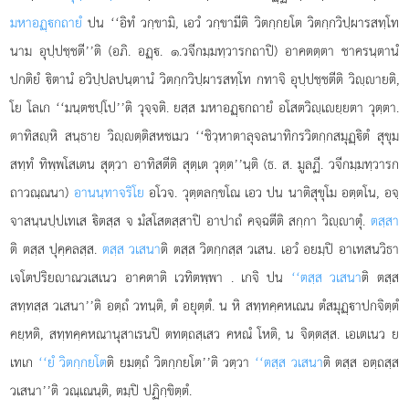
มหาอฏฺกถายํ
ปน ‘‘อิทํ วกฺขามิ, เอวํ วกฺขามีติ วิตกฺกยโต วิตกฺกวิปฺผารสทฺโท
นาม อุปฺปชฺชตี’’ติ (อภิ. อฏฺ. ๑.วจีกมฺมทฺวารกถาปิ) อาคตตฺตา ชาครนฺตานํ
ปกติยํ ิตานํ อวิปฺปลปนฺตานํ วิตกฺกวิปฺผารสทฺโท กทาจิ อุปฺปชฺชตีติ วิฺายติ,
โย โลเก ‘‘มนฺตชปฺโป’’ติ วุจฺจติ. ยสฺส มหาอฏฺกถายํ อโสตวิฺเยฺยตา วุตฺตา.
ตาทิสฺหิ สนฺธาย วิฺตฺติสหชเมว ‘‘ชิวฺหาตาลุจลนาทิกรวิตกฺกสมุฏฺิตํ สุขุม
สทฺทํ ทิพฺพโสเตน สุตฺวา อาทิสตีติ สุตฺเต วุตฺต’’นฺติ (ธ. ส. มูลฏี. วจีกมฺมทฺวารก
ถาวณฺณนา)
อานนฺทาจริโย
อโวจ. วุตฺตลกฺขโณ เอว ปน นาติสุขุโม อตฺตโน, อจฺ
จาสนฺนปฺปเทเส ิตสฺส จ มํสโสตสฺสาปิ อาปาถํ คจฺฉตีติ สกฺกา วิฺาตุํ.
ตสฺสา
ติ
ตสฺส ปุคฺคลสฺส.
ตสฺส วเสนา
ติ ตสฺส วิตกฺกสฺส วเสน. เอวํ อยมฺปิ อาเทสนวิธา
เจโตปริยาณวเสเนว อาคตาติ เวทิตพฺพา
. เกจิ ปน
‘‘ตสฺส วเสนา
ติ ตสฺส
สทฺทสฺส วเสนา’’ติ อตฺถํ วทนฺติ, ตํ อยุตฺตํ. น หิ สทฺทคฺคหเณน ตํสมุฏฺาปกจิตฺตํ
คยฺหติ, สทฺทคฺคหณานุสาเรนปิ ตทตฺถสฺเสว คหณํ โหติ, น จิตฺตสฺส. เอเตเนว ย
เทเก
‘‘ยํ วิตกฺกยโต
ติ ยมตฺถํ วิตกฺกยโต’’ติ วตฺวา
‘‘ตสฺส วเสนา
ติ ตสฺส อตฺถสฺส
วเสนา’’ติ วณฺเณนฺติ, ตมฺปิ ปฏิกฺขิตฺตํ.