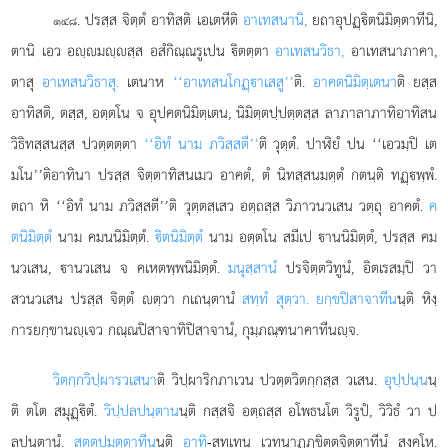
. ปรสฺส จิตฺตํ อาทิสติ เอเตหีติ
อาเทสนานิ,
ยถาอุปฏฺิตนิมิตฺตาทีนิ,
๑๔๘
ตานิ เอว อฺมฺสฺส อสํกิณฺณรูเปน ิตตฺตา
อาเทสนวิธา,
อาเทสนาภาคา,
ตาสุ
อาเทสนวิธาสุ.
เตนาห
‘‘อาเทสนโกฏฺาเสสู’’
ติ.
อาคตนิมิตฺเตนา
ติ ยสฺส
อาทิสติ, ตสฺส, อตฺตโน จ อุปคตนิมิตฺเตน, นิมิตฺตปฺปตฺตสฺส ลาภาลาภาทิอาทิสน
วิธิทสฺสนสฺส ปวตฺตตฺตา
‘‘อิทํ นาม ภวิสฺสตี’’
ติ วุตฺตํ. ปาฬิยํ ปน ‘‘เอวมฺปิ เต
มโน’’ติอาทินา ปรสฺส จิตฺตาทิสนเมว อาคตํ, ตํ นิทสฺสนมตฺตํ กตนฺติ ทฏฺพฺพํ.
ตถา หิ ‘‘อิทํ นาม ภวิสฺสตี’’ติ วุตฺตสฺเสว อตฺถสฺส วิภาวนวเสน วตฺถุ อาคตํ.
ค
ตนิมิตฺตํ
นาม คมนนิมิตฺตํ.
ิตนิมิตฺตํ
นาม อตฺตโน สมีเป านนิมิตฺตํ, ปรสฺส คม
นวเสน, านวเสน จ คเหตพฺพนิมิตฺตํ.
มนุสฺสานํ
ปรจิตฺตวิทูนํ, อิตเรสมฺปิ วา
สวนวเสน ปรสฺส จิตฺตํ ตฺวา กเถนฺตานํ
สทฺทํ สุตฺวา. ยกฺขปิสาจาทีน
นฺติ หิงฺ
การยกฺขานฺเจว กณฺณปิสาจาทิปิสาจานํ, กุมฺภณฺฑนาคาทีนฺจ.
วิตกฺกวิปฺผารวเสนา
ติ วิปฺผาริกภาเวน ปวตฺตวิตกฺกสฺส วเสน.
อุปฺปนฺน
นฺ
ติ ตโต สมุฏฺิตํ.
วิปฺปลปนฺตาน
นฺติ กสฺสจิ อตฺถสฺส อโพธนโต วิรูปํ, วิวิธํ วา ป
ลปนฺตานํ.
สุตฺตปมตฺตาทีน
นฺติ
อาทิ
-สทฺเทน เวทนาฏฺฏขิตฺตจิตฺตาทีนํ สงฺคโห.