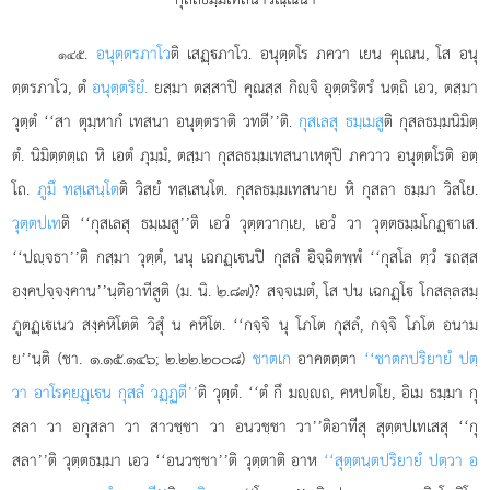
.
อนุตฺตรภาโว
ติ
เสฏฺภาโว. อนุตฺตโร ภควา เยน คุเณน, โส อนุ
๑๔๕
ตฺตรภาโว, ตํ
อนุตฺตริยํ.
ยสฺมา ตสฺสาปิ คุณสฺส กิฺจิ อุตฺตริตรํ นตฺถิ เอว, ตสฺมา
วุตฺตํ ‘‘สา ตุมฺหากํ เทสนา อนุตฺตราติ วทตี’’ติ.
กุสเลสุ ธมฺเมสู
ติ กุสลธมฺมนิมิตฺ
ตํ. นิมิตฺตตฺเถ หิ เอตํ ภุมฺมํ, ตสฺมา กุสลธมฺมเทสนาเหตุปิ ภควาว อนุตฺตโรติ อตฺ
โถ.
ภูมึ ทสฺเสนฺโต
ติ วิสยํ ทสฺเสนฺโต. กุสลธมฺมเทสนาย หิ กุสลา ธมฺมา วิสโย.
วุตฺตปเท
ติ ‘‘กุสเลสุ ธมฺเมสู’’ติ เอวํ วุตฺตวากฺเย, เอวํ วา วุตฺตธมฺมโกฏฺาเส.
‘‘ปฺจธา’’ติ กสฺมา วุตฺตํ, นนุ เฉกฏฺเนปิ กุสลํ อิจฺฉิตพฺพํ ‘‘กุสโล ตฺวํ รถสฺส
องฺคปจฺจงฺคาน’’นฺติอาทีสูติ (ม. นิ. ๒.๘๗)? สจฺจเมตํ, โส ปน เฉกฏฺโ โกสลฺลสมฺ
ภูตฏฺเเนว สงฺคหิโตติ วิสุํ น คหิโต. ‘‘กจฺจิ นุ โภโต กุสลํ, กจฺจิ โภโต อนาม
ย’’นฺติ (ชา. ๑.๑๕.๑๔๖; ๒.๒๒.๒๐๐๘)
ชาตเก
อาคตตฺตา
‘‘ชาตกปริยายํ ปตฺ
วา อาโรคฺยฏฺเน กุสลํ วฏฺฏตี’’
ติ วุตฺตํ. ‘‘ตํ
กึ มฺถ, คหปตโย, อิเม ธมฺมา กุ
สลา วา อกุสลา วา สาวชฺชา วา อนวชฺชา วา’’ติอาทีสุ สุตฺตปเทเสสุ ‘‘กุ
สลา’’ติ วุตฺตธมฺมา เอว ‘‘อนวชฺชา’’ติ วุตฺตาติ
อาห
‘‘สุตฺตนฺตปริยายํ ปตฺวา อ