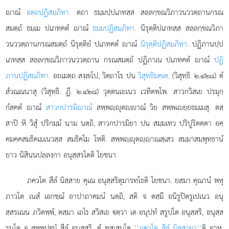
าณํ
อตฺถปฏิสมฺภิทา.
ตถา ธมฺมปฺปเภทสฺส สลฺลกฺขณวิภาวนววตฺถานกรณ
สมตฺถํ ธมฺเม ปเภทคตํ าณํ
ธมฺมปฏิสมฺภิทา.
นิรุตฺติปเภทสฺส สลฺลกฺขณวิภา
วนววตฺถานกรณสมตฺถํ นิรุตฺติยํ ปเภทคตํ าณํ
นิรุตฺติปฏิสมฺภิทา.
ปฏิภานปฺป
เภทสฺส สลฺลกฺขณวิภาวนววตฺถาน กรณสมตฺถํ ปฏิภาเน ปเภทคตํ าณํ
ปฏิ
ภานปฏิสมฺภิทา.
อยเมตฺถ สงฺเขโป, วิตฺถาโร ปน
วิสุทฺธิมคฺเค,
(วิสุทฺธิ. ๒.๔๒๘) ตํ
สํวณฺณนาสุ (วิสุทฺธิ. ฏี. ๒.๔๒๘) วุตฺตนเยเนว เวทิตพฺโพ. สาวกวิสเย ปรมุกฺ
กํสคตํ าณํ
สาวกปารมิาณํ
สพฺพฺุตฺาณํ วิย สพฺพเยฺยธมฺเมสุ. ตสฺ
สาปิ หิ วิสุํ ปริกมฺมํ นาม นตฺถิ, สาวกปารมิยา ปน สมฺมเทว ปริปูริตตฺตา อคฺ
คมคฺคสมธิคเมเนวสฺส สมธิคโม โหติ. สพฺพฺุตฺาณสฺเสว สมฺมาสมฺพุทฺธานํ
ยาว นิสินฺนปลฺลงฺกา อนุสฺสรโตติ โยชนา.
ภควโต สีลํ นิสฺสาย คุเณ อนุสฺสริตุมารทฺโธติ โยชนา. ยสฺมา คุณานํ พหุ
ภาวโต เนสํ เอกชฺฌํ อาปาถาคมนํ นตฺถิ, สติ จ ตสฺมึ อนิรูปิตรูเปเนว อนุ
สฺสรเณน ภวิตพฺพํ, ตสฺมา เถโร สวิสเย ตฺวา เต อนุปทํ สรูปโต อนุสฺสริ, อนุสฺส
รนฺโต จ สพฺพปมํ สีลํ อนุสฺสริ, ตํ ทสฺเสนฺโต
‘‘ภควโต สีลํ นิสฺสายา’’
ติ อาห,