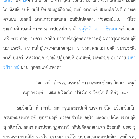
โถ ทิสฺสติ. น หิ ยมฺปิ อิทํ ธมฺมฏฺิติาณํ, ตมฺปิ าณนฺติ สมฺพนฺโธ โหติ าณคฺ
คหเณน เอตสฺมึ าณภาวทสฺสนสฺส อนธิปฺเปตตฺตา, ‘‘ขยธมฺมํ…เป… นิโรธ
ธมฺม’’นฺติ เอเตสํ สมฺพนฺธภาวปฺปสงฺโค จาติ.
จตุวีสติ…เป… วชิราณ
นฺติ เอตฺถ
เกจิ ตาว อาหุ ‘‘ภควา เทวสิกํ ทฺวาทสโกฏิสตสหสฺสกฺขตฺตุํ มหากรุณาสมาปตฺตึ
สมาปชฺชติ, ทฺวาทสโกฏิสตสหสฺสกฺขตฺตุเมว จ อรหตฺตผลสมาปตฺตึ สมาปชฺชติ,
ตาสํ ปุเรจรํ, สหวจรฺจ าณํ ปฏิปกฺเขหิ อเภชฺชตํ, มหตฺตฺจ อุปาทาย
มหา
วชิราณํ
นาม. วุตฺตฺเหตํ ภควตา –
‘ตถาคตํ
, ภิกฺขเว, อรหนฺตํ สมฺมาสมฺพุทฺธํ ทฺเว วิตกฺกา พหุลํ
สมุทาจรนฺติ – เขโม จ วิตกฺโก, ปวิเวโก จ วิตกฺโก’ติ (อิติวุ. ๓๘).
เขมวิตกฺโก หิ ภควโต มหากรุณาสมาปตฺตึ ปูเรตฺวา ิโต, ปวิเวกวิตกฺโก
อรหตฺตผลสมาปตฺตึ. พุทฺธานฺหิ ภวงฺคปริวาโส ลหุโก, มตฺถกปฺปตฺโต สมาปตฺตี
สุ
วสีภาโว, ตสฺมา สมาปชฺชนวุฏฺานานิ กติปยจิตฺตกฺขเณเหว อิชฺฌนฺติ. ปฺจ รู
ปาวจรสมาปตฺติโย จตสฺโส อรูปสมาปตฺติโย อปฺปมฺาสมาปตฺติยา สทฺธึ ทส,