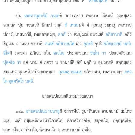
นา มชฺเฌ, ผลภูตา ปริโยสานํ, ตํทสฺสนตฺถํ. เตนาห
‘‘สาสนสฺส หี’’
ติอาทิ.
ปุน
เอตทานุตฺตริยํ ภนฺเต
ติ ยถารทฺธาย เทสนาย นิคมนํ. วุตฺตสฺเสว
อตฺถสฺส ปุน วจนฺหิ นิคมนํ วุตฺตํ.
ตํ เทสน
นฺติ ตํ กุสเลสุ ธมฺเมสุ เทสนาปฺ
ปการํ, เทสนาวิธึ, เทเสตพฺพฺจ,
สกลํ
วา สมฺปุณฺณํ อนวเสสํ
อภิชานาติ
อภิวิ
สิฏฺเน าเณน ชานาติ,
อเสสํ อภิชานนโต
เอว
อุตฺตริ
อุปริ
อภิฺเยฺยํ นตฺถิ.
อิโต
ติ ภควตา อภิฺาตโต.
อฺโ
ปรมตฺถวเสน
ธมฺโม วา
ปฺตฺติวเสน
ปุคฺคโล วา
อยํ นาม ยํ ภควา น ชานาตีติ อิทํ นตฺถิ น อุปลพฺภติ สพฺพสฺเสว
สมฺมเทว ตุมฺเหหิ อภิฺาตตฺตา.
กุสเลสุ ธมฺเมสุ
อภิชานเน, เทสนายฺจ
ภคว
โต อุตฺตริตโร นตฺถิ.
อายตนปณฺณตฺติเทสนาวณฺณนา
.
อายตนปฺาปนาสู
ติ จกฺขาทีนํ, รูปาทีนฺจ อายตนานํ
สมฺโพธ
๑๔๖
เนสุ, เตสํ อชฺฌตฺติกพาหิรวิภาคโต, สภาควิภาคโต, สมุทยโต, อตฺถงฺคมโต,
อาหารโต, อาทีนวโต, นิสฺสรณโต จ เทสนายนฺติ อตฺโถ.