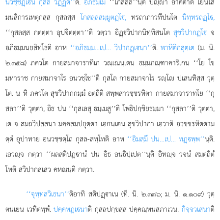
นวชฺชฏฺเน กุสลํ วฏฺฏตี’’
ติ.
อภิธมฺเม
‘‘โกสลฺล’’นฺติ ปฺา อาคตาติ โยนิโส
มนสิการเหตุกสฺส กุสลสฺส
โกสลฺลสมฺมูตฏฺโ,
ทรถาภาวทีปนโต
นิทฺทรถฏฺโ,
‘‘กุสลสฺส กตตฺตา อุปจิตตฺตา’’ติ วตฺวา อิฏฺวิปากนิทฺทิสนโต
สุขวิปากฏฺโ
จ
อภิธมฺมนยสิทฺโธติ อาห
‘‘อภิธมฺม…เป… วิปากฏฺเนา’’
ติ.
พาหิติกสุตฺเต
(ม. นิ.
๒.๓๕๘) ภควโต กายสมาจาราทิเก วณฺเณนฺเตน ธมฺมภณฺฑาคาริเกน ‘‘โย โข
มหาราช กายสมาจาโร อนวชฺโช’’ติ กุสโล กายสมาจาโร รฺโ ปเสนทิสฺส วุตฺ
โต. น หิ ภควโต สุขวิปากกมฺมํ อตฺถีติ สพฺพสาวชฺชรหิตา กายสมาจาราทโย ‘‘กุ
สลา’’ติ วุตฺตา, อิธ ปน ‘‘กุสเลสุ ธมฺเมสู’’ติ โพธิปกฺขิยธมฺมา ‘‘กุสลา’’ติ วุตฺตา,
เต จ สมถวิปสฺสนา มคฺคสมฺปยุตฺตา เอกนฺเตน สุขวิปากา เอวาติ อวชฺชรหิตตาม
ตฺตํ อุปาทาย อนวชฺชตฺโถ กุสล-สทฺโทติ อาห
‘‘อิมสฺมึ ปน…เป… ทฏฺพฺพ’’
นฺติ.
เอวฺจ กตฺวา ‘‘ผลสติปฏฺานํ ปน อิธ อนธิปฺเปต’’นฺติ อิทฺจ วจนํ สมตฺถิตํ
โหติ สวิปากสฺเสว คหณนฺติ กตฺวา.
‘‘จุทฺทสวิเธนา’’
ติอาทิ สติปฏฺาเน (ที. นิ. ๒.๓๗๖; ม. นิ. ๑.๑๐๙) วุตฺ
ตนเยน เวทิตพฺพํ.
ปคฺคหฏฺเนา
ติ กุสลปกฺขสฺส ปคฺคณฺหนสภาเวน.
กิจฺจวเสนา
ติ