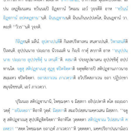
ปน เหฏฺิมนฺเตน ทฺวินฺนมฺปิ อิฏฺกานํ วิคเมน เอวํ วุจฺจตีติ อาห
‘‘ทฺวินฺนํ
อิฏฺกานํ อปคตฏฺาน’’
นฺติ.
ฉินฺนฏฺาน
นฺติ ฉินฺนภินฺนปฺปเทโส, ฉินฺนฏฺานํ วา.
ตฺหิ ‘‘วิวร’’นฺติ วุจฺจติ.
กิลิฏฺ
นฺติ มลีนํ.
อุปตาเปนฺตี
ติ กิเลสปริฬาเหน สนฺตาเปนฺติ.
วิพาเธนฺตี
ติ
ปีเฬนฺติ. อุปฺปนฺนาย ปฺาย นีวรเณหิ น กิฺจิ กาตุํ สกฺกาติ อาห
‘‘อนุปฺปนฺ
นาย ปฺาย อุปฺปชฺชิตุํ น เทนฺตี’’
ติ.
ตสฺมา
ติ ปจฺจยูปฆาเตน
อุปฺปชฺชิตุํ อปฺป
ทานโต.
จตูสุ สติปฏฺาเนสุ สุฏฺุ ปิตจิตฺตา
ติ จตุพฺพิธายปิ
สติปฏฺานภาวนาย
สมฺมเทว ปิตจิตฺตา.
ยถาสภาเวน ภาเวตฺวา
ติ อวิปรีตสภาเวน ยถา ปฏิปกฺขา
สมุจฺฉิชฺชนฺติ, เอวํ ภาเวตฺวา.
ปุริมนเย
สติปฏฺานานิ, โพชฺฌงฺคา จ มิสฺสกา อธิปฺเปตาติ ตโต อฺถา
วตฺตุํ
‘‘อปิเจตฺถา’’
ติอาทิ วุตฺตํ.
มิสฺสกา
ติ สมถวิปสฺสนามคฺควเสน มิสฺสกา. ‘‘จตู
สุ สติปฏฺาเนสุ สุปฺปติฏฺิตจิตฺตา’’ติอาทิโต วุตฺตตฺตา
สติปฏฺาเน วิปสฺสนาติ ค
เหตฺวา
‘‘สตฺต โพชฺฌงฺเค ยถาภูตํ ภาเวตฺวา’’ติ วุตฺตตฺตา, มคฺคปริยาปนฺนานํเยว