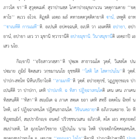
ภาวโต จา’’ติ สุวุตฺตเมตํ. สุราปานสฺส โภคาปายมุขภาเวน วตฺตุกามตาย ‘‘จตฺ
ตาโร’’ ตฺเวว อโวจ. ติฏฺติ เอตฺถ ผลํ ตทายตฺตวุตฺติตายาติ
านํ,
เหตูติ อาห
‘‘าเนหีติ การเณหี’’
ติ. อเปนฺติ อปคจฺฉนฺติ, อเปติ วา เอเตหีติ
อปายา,
อปา
ยานํ, อปายา เอว วา มุขานิ ทฺวารานีติ
อปายมุขานิ. วินาสมุขานี
ติ เอตฺถาปิ เอ
เสว นโย.
กิฺจาปิ ‘‘อริยสาวกสฺสา’’ติ ปุพฺเพ สาธารณโต วุตฺตํ, วิเสสโต ปน
ปมาย ภูมิยํ ิตสฺเสว วกฺขมานนโย ยุชฺชตีติ
‘‘โสติ โส โสตาปนฺโน’’
ติ วุตฺตํ.
ปาปก-สทฺโท นิหีนปริยาโยติ
‘‘ลามเกหี’’
ติ วุตฺตํ. อปายทุกฺขํ, วฏฺฏทุกฺขฺจ ปา
เปนฺตีติ วา ปาปกา, เตหิ
ปาปเกหิ. ฉ ทิสา ปฏิจฺฉาเทนฺโต
ติ เตน เตน ภาเคน
ทิสฺสนฺตีติ ‘‘ทิสา’’ติ สฺิเต ฉ ภาเค สตฺเต ยถา เตหิ สทฺธึ อตฺตโน ฉิทฺทํ น
โหติ, เอวํ ปฏิจฺฉาเทนฺโต ปฏิสนฺธาเรนฺโต.
วิชินนตฺถายา
ติ
อภิภวนตฺถาย. โย หิ
ทิฏฺธมฺมิกํ, สมฺปรายิกฺจ อนตฺถํ ปริวชฺชนวเสน อภิภวติ, ตโต เอว ตทุภยตฺถํ
สมฺปาเทติ, โส อุภยโลกวิชยาย ปฏิปนฺโน นาม โหติ ปจฺจตฺถิกนิคฺคณฺหนโต,
สกตฺถสมฺปาทนโต จ. เตนาห
‘‘อยฺเจว โลโก’’
ติอาทิ. ปาณาติปาตาทีนิ
ปฺจ