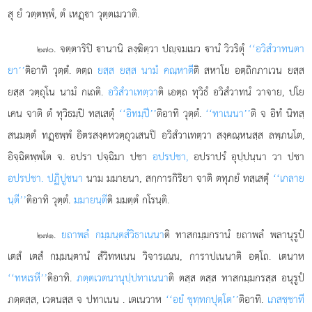
สุ ยํ วตฺตพฺพํ, ตํ เหฏฺา วุตฺตเมวาติ.
. จตฺตาริปิ านานิ ลงฺฆิตฺวา ปฺจมเมว านํ วิวริตุํ
‘‘อวิสํวาทนตา
๒๗๐
ยา’’
ติอาทิ วุตฺตํ. ตตฺถ
ยสฺส ยสฺส นามํ คณฺหาตี
ติ สหาโย อตฺถิกภาเวน ยสฺส
ยสฺส วตฺถุโน นามํ กเถติ.
อวิสํวาเทตฺวา
ติ เอตฺถ ทุวิธํ อวิสํวาทนํ วาจาย, ปโย
เคน จาติ ตํ ทุวิธมฺปิ ทสฺเสตุํ
‘‘อิทมฺปี’’
ติอาทิ วุตฺตํ.
‘‘ทาเนนา’’
ติ จ อิทํ นิทสฺ
สนมตฺตํ ทฏฺพฺพํ อิตรสงฺคหวตฺถุวเสนปิ อวิสํวาเทตฺวา สงฺคณฺหนสฺส ลพฺภนโต,
อิจฺฉิตพฺพโต
จ. อปรา ปจฺฉิมา ปชา
อปรปชา,
อปราปรํ อุปฺปนฺนา วา ปชา
อปรปชา. ปฏิปูชนา
นาม มมายนา, สกฺการกิริยา จาติ ตทุภยํ ทสฺเสตุํ
‘‘เกลาย
นฺตี’’
ติอาทิ วุตฺตํ.
มมายนฺตี
ติ มมตฺตํ กโรนฺติ.
.
ยถาพลํ กมฺมนฺตสํวิธาเนนา
ติ ทาสกมฺมกรานํ
ยถาพลํ พลานุรูปํ
๒๗๑
เตสํ เตสํ กมฺมนฺตานํ สํวิทหเนน วิจารเณน, การาปเนนาติ อตฺโถ. เตนาห
‘‘ทหเรหี’’
ติอาทิ.
ภตฺตเวตนานุปฺปทาเนนา
ติ ตสฺส ตสฺส ทาสกมฺมกรสฺส อนุรูปํ
ภตฺตสฺส, เวตนสฺส จ ปทาเนน
. เตเนวาห
‘‘อยํ ขุทฺทกปุตฺโต’’
ติอาทิ.
เภสชฺชาที