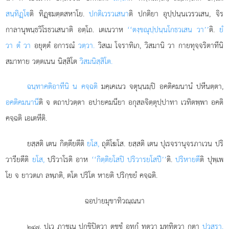
สนฺทิฏฺโ
ติ ทิฏฺมตฺตสหาโย.
ปกติเวรวเสนา
ติ ปกติยา อุปฺปนฺนเวรวเสน, จิร
กาลานุพนฺธวิโรธวเสนาติ อตฺโถ. เตเนวาห
‘‘ตงฺขณุปฺปนฺนโกธวเสน วา’’
ติ.
ยํ
วา ตํ วา
อยุตฺตํ อการณํ
วตฺวา.
วิสเม โจราทิเก, วิสมานิ วา กายทุจฺจริตาทีนิ
สมาทาย วตฺตเนน นิสฺสิโต
วิสมนิสฺสิโต.
ฉนฺทาคติอาทีนิ น คจฺฉติ
มคฺเคเนว จตุนฺนมฺปิ อคติคมนานํ ปหีนตฺตา,
อคติคมนานี
ติ จ ตถาปวตฺตา อปายคมนียา อกุสลจิตฺตุปฺปาทา เวทิตพฺพา อคติ
คจฺฉติ เอเตหีติ.
ยสฺสติ เตน กิตฺตียตีติ
ยโส,
ถุติโฆโส. ยสฺสติ เตน ปุเรจรานุจรภาเวน ปริ
วารียตีติ
ยโส,
ปริวาโรติ อาห
‘‘กิตฺติยโสปิ ปริวารยโสปี’’
ติ.
ปริหายตี
ติ ปุพฺเพ
โย จ ยาวตเก ลพฺภติ, ตโต ปริโต หายติ ปริกฺขยํ คจฺฉติ.
ฉอปายมุขาทิวณฺณนา
. ปูเว ภาชเน ปกฺขิปิตฺวา ตชฺชํ อุทกํ ทตฺวา มทฺทิตฺวา กตา
ปูวสุรา.
๒๔๗