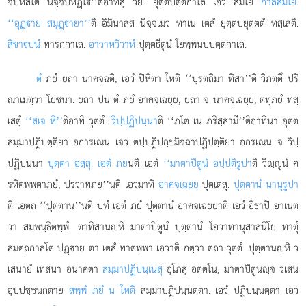
จปหํสิโต นิจฺจปหฏฺโ’’ติอาทีสุ วิย. ยุตฺตปตฺตกาโล เอว สมโย
กาลสมโย.
‘‘อุฏฺาย
สมุฏฺายา’’
ติ อิมินาสฺส นิจฺจเมว ทาเน เตสํ ยุตฺตปยุตฺตตํ ทสฺเสติ.
สิขาปนํ
ทารกกาเล.
อาวาหวิวาหํ
ปุตฺตธีตูนํ โยพฺพนปฺปตฺตกาเล.
ตํ
ภยํ ยถา นาคจฺฉติ, เอวํ ปิหิตา โหติ ‘‘ปุรตฺถิมา ทิสา’’ติ วิภตฺตึ ปริ
ณาเมตฺวา โยชนา. ยถา ปน ตํ ภยํ อาคจฺเฉยฺย, ยถา จ นาคจฺเฉยฺย, ตทุภยํ ทสฺ
เสตุํ
‘‘สเจ หี’’
ติอาทิ วุตฺตํ.
วิปฺปฏิปนฺนา
ติ ‘‘ภโต เน ภริสฺสามี’’ติอาทินา อุตฺต
สมฺมาปฏิปตฺติยา อการเณน เจว ตปฺปฏิปกฺขมิจฺฉาปฏิปตฺติยา อกรเณน จ วิปฺ
ปฏิปนฺนา
ปุตฺตา อสฺสุ. เอตํ ภย
นฺติ เอตํ
‘‘มาตาปิตูนํ อปฺปติรูปา
ติ วิฺูนํ ค
รหิตพฺพตาภยํ, ปรวาทภย’’นฺติ เอวมาทิ
อาคจฺเฉยฺย
ปุตฺเตสุ.
ปุตฺตานํ นานุรูปา
ติ เอตฺถ ‘‘ปุตฺตาน’’นฺติ ปทํ เอตํ ภยํ ปุตฺตานํ อาคจฺเฉยฺยาติ เอวํ อิธาปิ อาเนตฺ
วา สมฺพนฺธิตพฺพํ. ตาทิสานฺหิ มาตาปิตูนํ ปุตฺตานํ โอวาทานุสาสนิโย ทาตุํ
สมตฺถกาลโต ปฏฺาย ตา เตสํ ทาตพฺพา เอวาติ กตฺวา ตถา วุตฺตํ. ปุตฺตานฺหิ ว
เสนายํ เทสนา อนาคตา
สมฺมาปฏิปนฺเนสุ
อุโภสุ อตฺตโน, มาตาปิตูนฺจ
วเสน
อุปฺปชฺชนกตาย
สพฺพํ ภยํ น โหติ
สมฺมาปฏิปนฺนตฺตา. เอวํ ปฏิปนฺนตฺตา เอว