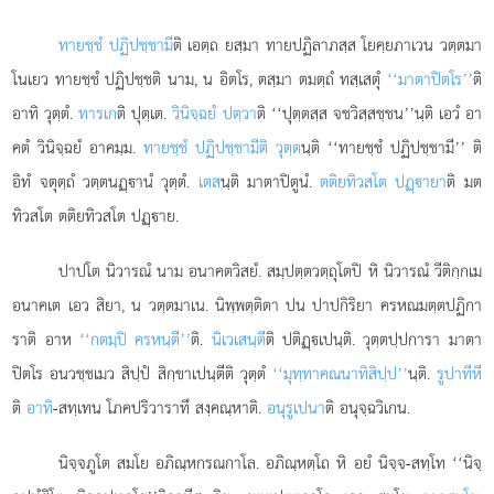
ทายชฺชํ ปฏิปชฺชามี
ติ เอตฺถ ยสฺมา ทายปฏิลาภสฺส โยคฺยภาเวน วตฺตมา
โนเยว ทายชฺชํ ปฏิปชฺชติ นาม, น อิตโร, ตสฺมา ตมตฺถํ ทสฺเสตุํ
‘‘มาตาปิตโร’’
ติ
อาทิ วุตฺตํ.
ทารเก
ติ ปุตฺเต.
วินิจฺฉยํ ปตฺวา
ติ ‘‘ปุตฺตสฺส จชวิสฺสชฺชน’’นฺติ เอวํ อา
คตํ วินิจฺฉยํ อาคมฺม.
ทายชฺชํ ปฏิปชฺชามีติ วุตฺต
นฺติ ‘‘ทายชฺชํ ปฏิปชฺชามี’’ ติ
อิทํ จตุตฺถํ วตฺตนฏฺานํ วุตฺตํ.
เตส
นฺติ มาตาปิตูนํ.
ตติยทิวสโต ปฏฺายา
ติ มต
ทิวสโต ตติยทิวสโต ปฏฺาย.
ปาปโต
นิวารณํ นาม อนาคตวิสยํ. สมฺปตฺตวตฺถุโตปิ หิ นิวารณํ วีติกฺกเม
อนาคเต เอว สิยา, น วตฺตมาเน. นิพฺพตฺติตา ปน ปาปกิริยา
ครหณมตฺตปฏิกา
ราติ อาห
‘‘กตมฺปิ ครหนฺตี’’
ติ.
นิเวเสนฺตี
ติ ปติฏฺเปนฺติ. วุตฺตปฺปการา มาตา
ปิตโร อนวชฺชเมว สิปฺปํ สิกฺขาเปนฺตีติ วุตฺตํ
‘‘มุทฺทาคณนาทิสิปฺป’’
นฺติ.
รูปาทีหี
ติ
อาทิ
-สทฺเทน โภคปริวาราทึ สงฺคณฺหาติ.
อนุรูเปนา
ติ อนุจฺฉวิเกน.
นิจฺจภูโต สมโย อภิณฺหกรณกาโล. อภิณฺหตฺโถ หิ อยํ นิจฺจ-สทฺโท ‘‘นิจฺ