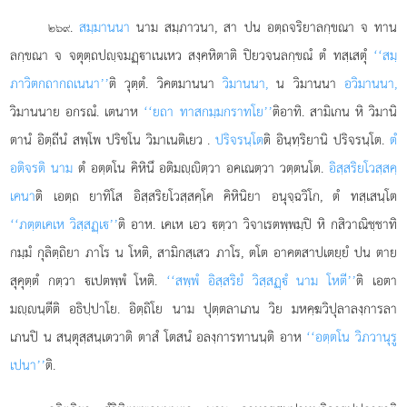
.
สมฺมานนา
นาม สมฺภาวนา, สา ปน อตฺถจริยาลกฺขณา จ ทาน
๒๖๙
ลกฺขณา จ จตุตฺถปฺจมฏฺาเนเหว สงฺคหิตาติ ปิยวจนลกฺขณํ ตํ ทสฺเสตุํ
‘‘สมฺ
ภาวิตกถากถเนนา’’
ติ วุตฺตํ. วิคตมานนา
วิมานนา,
น วิมานนา
อวิมานนา,
วิมานนาย อกรณํ. เตนาห
‘‘ยถา ทาสกมฺมกราทโย’’
ติอาทิ. สามิเกน หิ วิมานิ
ตานํ อิตฺถีนํ สพฺโพ ปริชโน วิมาเนติเยว
.
ปริจรนฺโต
ติ อินฺทฺริยานิ ปริจรนฺโต.
ตํ
อติจรติ นาม
ตํ อตฺตโน คิหินึ อติมฺิตฺวา อคเณตฺวา วตฺตนโต.
อิสฺสริยโวสฺสคฺ
เคนา
ติ เอตฺถ ยาทิโส อิสฺสริยโวสฺสคฺโค คิหินิยา อนุจฺฉวิโก, ตํ ทสฺเสนฺโต
‘‘ภตฺตเคเห วิสฺสฏฺเ’’
ติ อาห. เคเห เอว ตฺวา วิจาเรตพฺพมฺปิ หิ กสิวาณิชฺชาทิ
กมฺมํ กุลิตฺถิยา ภาโร น โหติ, สามิกสฺเสว ภาโร, ตโต อาคตสาปเตยฺยํ ปน ตาย
สุคุตฺตํ กตฺวา เปตพฺพํ โหติ.
‘‘สพฺพํ อิสฺสริยํ วิสฺสฏฺํ นาม โหตี’’
ติ เอตา
มฺนฺตีติ อธิปฺปาโย. อิตฺถิโย นาม ปุตฺตลาเภน วิย มหคฺฆวิปุลาลงฺการลา
เภนปิ น สนฺตุสฺสนฺเตวาติ ตาสํ โตสนํ อลงฺการทานนฺติ อาห
‘‘อตฺตโน วิภวานุรู
เปนา’’
ติ.