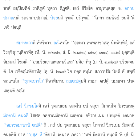
ชาตํ สมฺปิณฺฑิตํ ราสิภูตํ หุตฺวา ติฏฺติ, เอวํ อิรียโต อายูหนฺตสฺส จ.
จกฺกปฺ
ปมาณ
นฺติ รถจกฺกปฺปมาณํ.
นิจย
นฺติ วุฑฺฒึ ปริวุฑฺฒึ. ‘‘โภคา สนฺนิจยํ ยนฺตี’’ติ
เกจิ ปนฺติ.
สมาหตฺวา
ติ สํหริตฺวา.
อลํ
-สทฺโท ‘‘อลเมว สพฺพสงฺขาเรสุ นิพฺพินฺทิตุํ, อลํ
วิรชฺชิตุ’’นฺติอาทีสุ (ที. นิ. ๒.๒๗๒; สํ. นิ. ๒.๑๒๔, ๑๒๙, ๑๓๔, ๑๔๓) ยุตฺตนฺติ
อิมมตฺถํ โชเตติ, ‘‘อลมริยาณทสฺสนวิเสส’’นฺติอาทีสุ (ม. นิ. ๑.๓๒๘) ปริยตฺตนฺ
ติ. โย เวิตตฺโตติอาทีสุ
(สุ. นิ. ๒๑๗) วิย อตฺต-สทฺโท สภาวปริยาโยติ ตํ สพฺพํ
ทสฺเสนฺโต
‘‘ยุตฺตสภาโว’’
ติอาทิมาห.
สณฺเปตุ
นฺติ สมฺมา เปตุํ, สมฺมเทว ปวตฺ
เตตุนฺติ อตฺโถ.
เอวํ วิภชนฺโต
ติ เอวํ วุตฺตนเยน อตฺตโน ธนํ จตุธา วิภชนฺโต วิภชนเหตุ
มิตฺตานิ คนฺถติ
โสฬส กลฺยาณมิตฺตานิ เมตฺตาย อชีราปเนน ปพนฺธติ. เตนาห
‘‘อเภชฺชมานานิ เปตี’’
ติ
. กถํ ปน วุตฺตนเยน จตุธา โภคานํ วิภชเนน มิตฺตานิ
คนฺถตีติ อาห
‘‘ยสฺส หี’’
ติอาทิ. เตนาห ภควา ‘‘ททํ มิตฺตานิ คนฺถตี’’ติ (สํ. นิ.