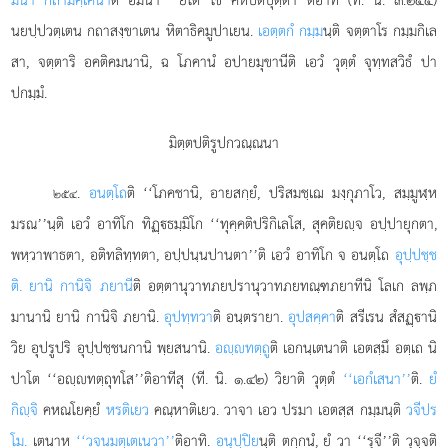
นยปฺปวตฺเตน กถาสงฺขาเตน หิตาธิคมูปาเยน.
เอตฺตกํ กมฺม
นฺติ จตฺตาโร กมฺมกิเล
สา, จตฺตาริ อคติคมนานิ, ฉ โภคานํ อปายมุขานีติ เอวํ วุตฺตํ จุทฺทสวิธํ ปา
ปกมฺมํ.
มิตฺตปติรูปกวณฺณนา
.
อนตฺโถ
ติ ‘‘โภคชานิ, อายสกฺยํ, ปริสมชฺเฌ มงฺกุภาโว, สมฺมูฬฺห
๒๕๔
มรณ’’นฺติ เอวํ อาทิโก ทิฏฺธมฺมิโก ‘‘ทุคฺคติปริกิเลโส, สุคติยฺจ อปฺปายุกตา,
พหฺวาพาธตา, อติทลิทฺทตา, อปฺปนฺนปานตา’’ติ เอวํ อาทิโก จ อนตฺโถ
อุปฺปชฺช
ติ. ยานิ กานิจิ ภยานี
ติ อตฺตานุวาทภยปรานุวาทภยทณฺฑภยาทีนิ โลเก ลพฺภ
มานานิ ยานิ กานิจิ ภยานิ.
อุปทฺทวา
ติ อนฺตรายา.
อุปสคฺคา
ติ สรีเรน สํสฏฺานิ
วิย
อุปรูปริ อุปฺปชฺชนกานิ พฺยสนานิ.
อฺทตฺถู
ติ เอกนฺเตนาติ เอตสฺมึ อตฺเถ นิ
ปาโต ‘‘อฺทตฺถุทโส’’ติอาทีสุ (ที. นิ. ๑.๔๒) วิยาติ วุตฺตํ
‘‘เอกํเสนา’’
ติ.
ยํ
กิฺจิ
คหณโยคฺยํ
หรติเยว
คณฺหาติเยว. วาจา
เอว ปรมา เอตสฺส กมฺมนฺติ
วจีปร
โม.
เตนาห
‘‘วจนมตฺเตเนวา’’
ติอาทิ.
อนุปฺปิย
นฺติ ตกฺกนํ, ยํ วา ‘‘รุจี’’ติ วุจฺจติ