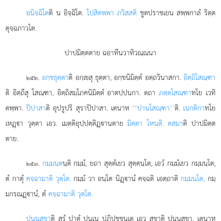
อนิจฺฉิโต
ติ น อิจฺฉิโต.
โปสิตพฺพา ภวิสฺสติ
ชูตปราชเยน สพฺพกาลํ ริตฺต
ตุจฺฉภาวโต.
ปาปมิตฺตตาย ฉอาทีนวาทิวณฺณนา
.
อกฺขธุตฺตา
ติ อกฺเขสุ ธุตฺตา, อกฺขนิมิตฺตํ อตฺถวินาสกา.
อิตฺถิโสณฺฑา
๒๕๒
ติ อิตฺถีสุ โสณฺฑา, อิตฺถิสมฺโภคนิมิตฺตํ อาตปฺปนกา. ตถา
ภตฺตโสณฺฑา
ทโย เวทิ
ตพฺพา.
ปิปาสา
ติ อุปรูปริ สุราปิปาสา. เตนาห
‘‘ปานโสณฺฑา’’
ติ.
เนกติกา
ทโย
เหฏฺา วุตฺตา เอว. เมตฺติอุปฺปตฺติฏฺานตาย
มิตฺตา โหนฺติ. ตสฺมา
ติ ปาปมิตฺต
ตาย.
.
กมฺมนฺต
นฺติ กมฺมํ, ยถา สุตฺตํเยว สุตฺตนฺโต, เอวํ กมฺมํเยว กมฺมนฺโต,
๒๕๓
ตํ กาตุํ
คจฺฉามาติ วุตฺโต.
กมฺมํ วา อนฺโต นิฏฺานํ คจฺฉติ เอตฺถาติ
กมฺมนฺโต,
กมฺ
มกรณฏฺานํ, ตํ
คจฺฉามาติ วุตฺโต.
ปนฺนสขา
ติ
สุรํ ปาตุํ ปนฺเน ปฏิปชฺชนฺเต เอว สขาติ ปนฺนสขา. เตนาห