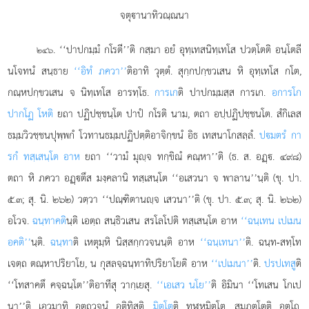
จตุานาทิวณฺณนา
. ‘‘ปาปกมฺมํ กโรตี’’ติ กสฺมา อยํ อุทฺเทสนิทฺเทโส ปวตฺโตติ อนฺโตลี
๒๔๖
นโจทนํ สนฺธาย
‘‘อิทํ ภควา’’
ติอาทิ วุตฺตํ. สุกฺกปกฺขวเสน หิ อุทฺเทโส กโต,
กณฺหปกฺขวเสน จ นิทฺเทโส อารทฺโธ.
การเก
ติ ปาปกมฺมสฺส การเก.
อการโก
ปากโฏ โหติ
ยถา ปฏิปชฺชนฺโต ปาปํ กโรติ นาม, ตถา อปฺปฏิปชฺชนโต. สํกิเลส
ธมฺมวิวชฺชนปุพฺพกํ โวทานธมฺมปฏิปตฺติอาจิกฺขนํ อิธ เทสนาโกสลฺลํ.
ปมตรํ กา
รกํ ทสฺเสนฺโต อาห
ยถา ‘‘วามํ มุฺจ ทกฺขิณํ คณฺหา’’ติ (ธ. ส. อฏฺ. ๔๙๘)
ตถา
หิ ภควา อฏฺตึส มงฺคลานิ ทสฺเสนฺโต ‘‘อเสวนา จ พาลาน’’นฺติ (ขุ. ปา.
๕.๓; สุ. นิ. ๒๖๒) วตฺวา ‘‘ปณฺฑิตานฺจ
เสวนา’’ติ (ขุ. ปา. ๕.๓; สุ. นิ. ๒๖๒)
อโวจ.
ฉนฺทาคติ
นฺติ เอตฺถ สนฺธิวเสน สรโลโปติ ทสฺเสนฺโต อาห
‘‘ฉนฺเทน เปเมน
อคติ’’
นฺติ.
ฉนฺทา
ติ เหตุมฺหิ นิสฺสกฺกวจนนฺติ อาห
‘‘ฉนฺเทนา’’
ติ. ฉนฺท-สทฺโท
เจตฺถ ตณฺหาปริยาโย, น กุสลจฺฉนฺทาทิปริยาโยติ อาห
‘‘เปเมนา’’
ติ.
ปรปเทสู
ติ
‘‘โทสาคตึ คจฺฉนฺโต’’ติอาทีสุ วากฺเยสุ.
‘‘เอเสว นโย’’
ติ อิมินา ‘‘โทเสน โกเป
นา’’ติ เอวมาทิ อตฺถวจนํ อติทิสติ.
มิตฺโต
ติ ทฬฺหมิตฺโต, สมฺภตฺโตติ อตฺโถ.