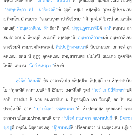
พงฺคมํ โหตีติ อาห
‘‘สทฺทหิตฺวา สวเนนา’’
ติ. วุตฺตเมวตฺถํ พฺยติเรกวเสน ทสฺเสตุํ
‘‘อสทฺทหิตฺวา…เป… นาธิคจฺฉตี’’
ติ วุตฺตํ. ตสฺมา ตสฺสตฺโถ วุตฺตปฏิปกฺขนเยน
เวทิตพฺโพ. ยํ สนฺธาย ‘‘อวเสสขุทฺทกปาริจริยายา’’ติ วุตฺตํ, ตํ วิภชนํ อนวเสสโต
ทสฺเสตุํ
‘‘อนฺเตวาสิเกน หี’’
ติอาทิ
วุตฺตํ.
ปจฺจุปฏฺานาทีนี
ติ
อาทิ
-สทฺเทน อา
สนปฺาปนํ พีชนนฺติ เอวมาทึ สงฺคณฺหาติ.
อนฺเตวาสิกวตฺต
นฺติ
อนฺเตวาสิเกน
อาจริยมฺหิ สมฺมาวตฺติตพฺพวตฺตํ.
สิปฺปปฏิคฺคหเณนา
ติ สิปฺปคนฺถสฺส สกฺกจฺจํ อุคฺ
คหเณน. ตสฺส หิ สุฏฺุ อุคฺคหเณน ตทนุสาเรนสฺส ปโยโคปิ สมฺมเทว อุคฺคหิโต
โหตีติ. เตนาห
‘‘โถกํ คเหตฺวา’’
ติอาทิ.
สุวินีตํ วิเนนฺตี
ติ อิธ อาจารวินโย อธิปฺเปโต. สิปฺปสฺมึ ปน สิกฺขาปนวิน
โย ‘‘สุคฺคหิตํ คาหาเปนฺตี’’ติ อิมินาว สงฺคหิโตติ วุตฺตํ
‘‘เอวํ เต นิสีทิตพฺพ’’
นฺติ
อาทิ. อาจริยา หิ นาม อนฺเตวาสิเก น ทิฏฺธมฺมิเก เอว วิเนนฺติ, อถ โข สมฺ
ปรายิเกปีติ อาห
‘‘ปาปมิตฺตา วชฺเชตพฺพา’’
ติ. สิปฺปคนฺถสฺส อุคฺคณฺหนํ นาม
ยาวเทว ปโยคสมฺปาทนตฺถนฺติ อาห
‘‘ปโยคํ ทสฺเสตฺวา คณฺหาเปนฺตี’’
ติ.
มิตฺตาม
จฺเจสู
ติ อตฺตโน มิตฺตามจฺเจสุ.
ปฏิยาเทนฺตี
ติ ปริคฺคเหตฺวา นํ มมตฺตวเสน ปฏิยา