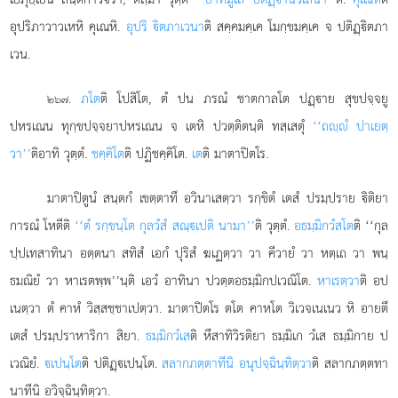
อุปริภาวาวเหหิ คุเณหิ.
อุปริ ิตภาเวนา
ติ
สคฺคมคฺเค โมกฺขมคฺเค จ ปติฏฺิตภา
เวน.
.
ภโต
ติ โปสิโต, ตํ ปน ภรณํ ชาตกาลโต ปฏฺาย สุขปจฺจยู
๒๖๗
ปหรเณน ทุกฺขปจฺจยาปหรเณน จ เตหิ ปวตฺติตนฺติ ทสฺเสตุํ
‘‘ถฺํ ปาเยตฺ
วา’’
ติอาทิ วุตฺตํ.
ชคฺคิโต
ติ ปฏิชคฺคิโต.
เต
ติ มาตาปิตโร.
มาตาปิตูนํ สนฺตกํ เขตฺตาทึ อวินาเสตฺวา รกฺขิตํ เตสํ ปรมฺปราย ิติยา
การณํ โหตีติ
‘‘ตํ รกฺขนฺโต กุลวํสํ สณฺเปติ นามา’’
ติ วุตฺตํ.
อธมฺมิกวํสโต
ติ ‘‘กุล
ปฺปเทสาทินา อตฺตนา สทิสํ เอกํ ปุริสํ ฆเฏตฺวา วา คีวายํ วา หตฺเถ วา พนฺ
ธมณิยํ วา หาเรตพฺพ’’นฺติ เอวํ อาทินา ปวตฺตอธมฺมิกปเวณิโต.
หาเรตฺวา
ติ อป
เนตฺวา ตํ คาหํ วิสฺสชฺชาเปตฺวา. มาตาปิตโร ตโต คาหโต วิเวจเนเนว หิ อายตึ
เตสํ ปรมฺปราหาริกา สิยา.
ธมฺมิกวํเส
ติ หึสาทิวิรติยา ธมฺมิเก วํเส ธมฺมิกาย ป
เวณิยํ.
เปนฺโต
ติ ปติฏฺเปนฺโต.
สลากภตฺตาทีนิ อนุปจฺฉินฺทิตฺวา
ติ สลากภตฺตทา
นาทีนิ อวิจฺฉินฺทิตฺวา.