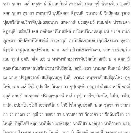
รมา รุกฺขา เตสํ มนุสฺสานํ นิเวสนกิจฺจํ สาเธนฺติ, ยตฺถ สุขํ นิวสนฺติ, อฺเปิ
ตตฺถ รุกฺขา สุชาตา สพฺพทาปิ ปุปฺผิตคฺคา ติฏฺนฺติ, ชลาสยาปิ วิกสิตกมลกุวลย
ปุณฺฑรีกโสคนฺธิกาทิปุปฺผสฺฉนฺนา สพฺพกาลํ ปรมสุคนฺธํ สมนฺตโต ปวายนฺตา
ติฏฺนฺติ. สรีรมฺปิ เตสํ อติทีฆตาทิโทสรหิตํ อาโรหปริณาหสมฺปนฺนํ ชราย อนภิ
ภูตตฺตา วลิปลิตาทิโทสรหิตํ ยาวตายุกํ อปริกฺขีณชวพลปรกฺกมโสภเมว หุตฺวา
ติฏฺติ. อนุฏฺานผลูปชีวิตาย น จ
เนสํ กสิวาณิชฺชาทิวเสน, อาหารปริเยฏฺิว
เสน ทุกฺขํ อตฺถิ, ตโต เอว น ทาสทาสิกมฺมกราทิปริคฺคโห อตฺถิ, น จ ตตฺถ สี
ตุณฺหฑํสมกสวาตาตปสรีสปวาฬาทิปริสฺสโย อตฺถิ. ยถา นาเมตฺถ คิมฺหานํ ปจฺฉิ
เม มาเส ปจฺจูสเวลายํ สมสีตุณฺหอุตุ โหติ, เอวเมว สพฺพกาลํ สมสีตุณฺโหว อุตุ
โหติ, น จ เตสํ โกจิ อุปฆาโต, วิเหสา วา อุปฺปชฺชติ. อกฏฺปากิมเมว สาลึ อกณํ
อถุสํ สุคนฺธํ ตณฺฑุลผลํ ปริภุฺชนฺตานํ เนสํ กุฏฺํ, คณฺโฑ, กิลาโส, โสโส, กาโส,
สาโส, อปมาโร, ชโรติ เอวมาทิโก น โกจิ โรโค อุปฺปชฺชติ. น เต ขุชฺชา วา วามน
กา วา กาณา วา กุณี วา ขฺชา วา ปกฺขหตา วา วิกลงฺคา วา วิกลินฺทฺริยา วา
โหนฺติ. อิตฺถิโยปิ ตตฺถ นาติทีฆา นาติรสฺสา นาติกิสา นาติถูลา นาติกาฬา นาจฺ
โจทาตา โสภคฺคปฺปตฺตรูปา โหนฺติ. ตถา หิ ทีฆงฺคุลี ตมฺพนขี ลมฺพตฺถนา ตนุ