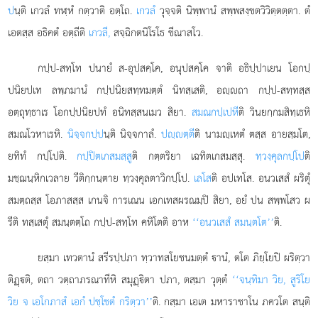
ป
นฺติ เกวลํ ทฬฺหํ กตฺวาติ อตฺโถ.
เกวลํ
วุจฺจติ นิพฺพานํ สพฺพสงฺขตวิวิตฺตตฺตา. ตํ
เอตสฺส อธิคตํ อตฺถีติ
เกวลี,
สจฺฉิกตนิโรโธ ขีณาสโว.
กปฺป-สทฺโท
ปนายํ ส-อุปสคฺโค, อนุปสคฺโค จาติ อธิปฺปาเยน โอกปฺ
ปนิยปเท ลพฺภมานํ กปฺปนิยสทฺทมตฺตํ นิทสฺเสติ, อฺถา กปฺป-สทฺทสฺส
อตฺถุทฺธาเร โอกปฺปนิยปทํ อนิทสฺสนเมว สิยา.
สมณกปฺเปหี
ติ วินยกฺกมสิทฺเธหิ
สมณโวหาเรหิ.
นิจฺจกปฺป
นฺติ นิจฺจกาลํ.
ปฺตฺตี
ติ นามฺเหตํ ตสฺส อายสฺมโต,
ยทิทํ กปฺโปติ.
กปฺปิตเกสมสฺสู
ติ กตฺตริยา เฉทิตเกสมสฺสุ.
ทฺวงฺคุลกปฺโป
ติ
มชฺฌนฺหิกเวลาย วีติกฺกนฺตาย ทฺวงฺคุลตาวิกปฺโป.
เลโส
ติ อปเทโส. อนวเสสํ ผริตุํ
สมตฺถสฺส โอภาสสฺส เกนจิ การเณน เอกเทสผรณมฺปิ สิยา, อยํ ปน สพฺพโสว ผ
รีติ ทสฺเสตุํ สมนฺตตฺโถ กปฺป-สทฺโท คหิโตติ อาห
‘‘อนวเสสํ สมนฺตโต’’
ติ.
ยสฺมา เทวตานํ สรีรปฺปภา ทฺวาทสโยชนมตฺตํ านํ, ตโต ภิยฺโยปิ ผริตฺวา
ติฏฺติ, ตถา วตฺถาภรณาทีหิ สมุฏฺิตา ปภา, ตสฺมา วุตฺตํ
‘‘จนฺทิมา วิย, สูริโย
วิย จ เอโกภาสํ เอกํ ปชฺโชตํ กริตฺวา’’
ติ. กสฺมา เอเต มหาราชาโน ภควโต สนฺติ