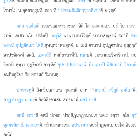
ฏฺิเก
ติ กมฺมปถสมฺมาทิฏฺิยา สมฺมาทิฏฺิเก.
เอตฺถา
ติ ชมฺพุทีเป. เอตฺถ หิ ชนปท
โวหาโร, น อุตฺตรกุรุมฺหิ. ตถา หิ
‘‘ปจฺจนฺติมมิลกฺขุวาสิเก’’
ติ จ วุตฺตํ.
ตสฺส รฺโ
ติ เวสฺสวณมหาราชสฺส. อิติ โส อตฺตานเมว ปรํ วิย กตฺวา
วทติ. เอเสว นโย ปรโตปิ.
พหุวิธํ
นานารตนวิจิตฺตํ นานาสณฺานํ รถาทิ
ทิพฺ
พยานํ อุปฏฺิตเมว โหติ
สุทนฺตวาหนยุตฺตํ, น เนสํ ยานานํ อุปฏฺาปเน อุสฺสุกฺกํ
อาปชฺชิตพฺพํ อตฺถิ.
เอตานี
ติ หตฺถิยานาทีนิ.
เนส
นฺติ เวสฺสวณปริจาริกานํ. กปฺ
ปิตานิ หุตฺวา อุฏฺิตานิ อารุหิตุํ
อุปกปฺปนยานานิ. นิปนฺนาปิ นิสินฺนาปิ วิจรนฺติ
จนฺทิมสูริยา วิย ยถาสกํ วิมาเนสุ.
นครา
อหู
ติ ลิงฺควิปลฺลาเสน วุตฺตนฺติ อาห
‘‘นครานิ ภวึสูติ อตฺโถ’’
ติ.
อาฏานาฏา นามา
ติ อิตฺถิลิงฺควเสน ลทฺธนามํ
นครํ อาสิ.
ตสฺมึ ตฺวา
ติ ตสฺมึ ปเทเส ปรกุสิฏนาฏานามเก นคเร ตฺวา. ตโต
อุชุํ
อุตฺตรทิสายํ. เอตสฺสา
ติ กสิวนฺตนครสฺส.
อปรภาเค
อปรโกฏฺาเส, ปรโต อิจฺเจว
อตฺโถ.