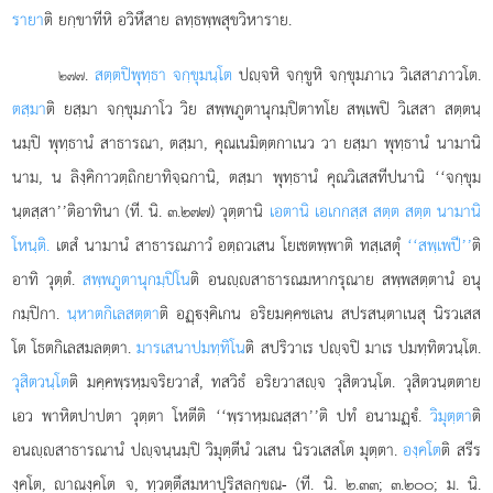
รายา
ติ
ยกฺขาทีหิ อวิหึสาย ลทฺธพฺพสุขวิหาราย.
.
สตฺตปิ
พุทฺธา จกฺขุมนฺโต
ปฺจหิ จกฺขูหิ จกฺขุมภาเว วิเสสาภาวโต.
๒๗๗
ตสฺมา
ติ ยสฺมา จกฺขุมภาโว วิย สพฺพภูตานุกมฺปิตาทโย สพฺเพปิ วิเสสา สตฺตนฺ
นมฺปิ พุทฺธานํ สาธารณา, ตสฺมา, คุณเนมิตฺตกาเนว วา ยสฺมา พุทฺธานํ นามานิ
นาม, น ลิงฺคิกาวตฺถิกยาทิจฺฉกานิ, ตสฺมา พุทฺธานํ คุณวิเสสทีปนานิ ‘‘จกฺขุม
นฺตสฺสา’’ติอาทินา (ที. นิ. ๓.๒๗๗) วุตฺตานิ
เอตานิ เอเกกสฺส สตฺต สตฺต นามานิ
โหนฺติ.
เตสํ นามานํ สาธารณภาวํ อตฺถวเสน โยเชตพฺพาติ ทสฺเสตุํ
‘‘สพฺเพปี’’
ติ
อาทิ วุตฺตํ.
สพฺพภูตานุกมฺปิโน
ติ อนฺสาธารณมหากรุณาย สพฺพสตฺตานํ อนุ
กมฺปิกา.
นฺหาตกิเลสตฺตา
ติ อฏฺงฺคิเกน อริยมคฺคชเลน สปรสนฺตาเนสุ นิรวเสส
โต โธตกิเลสมลตฺตา.
มารเสนาปมทฺทิโน
ติ สปริวาเร ปฺจปิ มาเร ปมทฺทิตวนฺโต.
วุสิตวนฺโต
ติ มคฺคพฺรหฺมจริยวาสํ, ทสวิธํ อริยวาสฺจ วุสิตวนฺโต. วุสิตวนฺตตาย
เอว พาหิตปาปตา วุตฺตา โหตีติ ‘‘พฺราหฺมณสฺสา’’ติ ปทํ อนามฏฺํ.
วิมุตฺตา
ติ
อนฺสาธารณานํ ปฺจนฺนมฺปิ วิมุตฺตีนํ วเสน นิรวเสสโต มุตฺตา.
องฺคโต
ติ สรีร
งฺคโต, าณงฺคโต จ, ทฺวตฺตึสมหาปุริสลกฺขณ- (ที. นิ. ๒.๓๓; ๓.๒๐๐; ม. นิ.