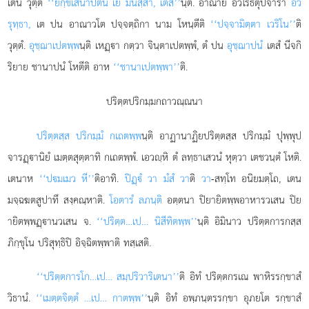
เตน วุตฺตํ
‘‘ยกฺขเสนาปตีนํ เย มนสฺสา, เตส’’
นฺติ. อาณาย อวโรธิตุปจารา
อว
รุทฺธา,
เต ปน อาณาวโต ปจฺจตฺถิกา นาม โหนฺตีติ
‘‘ปจฺจามิตฺตา เวริโน’’
ติ
วุตฺตํ.
อุชฺฌาเปตพฺพ
นฺติ เหฏฺา กตฺวา จินฺตาเปตพฺพํ, ตํ
ปน
อุชฺฌาปนํ
เตสํ นีจกิ
ริยาย ชานาปนํ โหตีติ อาห
‘‘ชานาเปตพฺพา’’
ติ.
ปริตฺตปริกมฺมกถาวณฺณนา
ปริตฺตสฺส ปริกมฺมํ กเถตพฺพ
นฺติ อาฏานาฏิยปริตฺตสฺส ปริกมฺมํ ปุพฺพุป
จารฏฺานิยํ เมตฺตสุตฺตาทิ กเถตพฺพํ. เอวฺหิ ตํ ลทฺธาเสวนํ หุตฺวา เตชวนฺตํ โหติ.
เตนาห
‘‘ปมเมว หี’’
ติอาทิ.
ปิฏฺํ วา มํสํ วา
ติ
วา
-สทฺโท อนิยมตฺโถ, เตน
มจฺฉฆตสูปาทึ สงฺคณฺหาติ.
โอตารํ ลภนฺติ
อตฺตนา ปิยายิตพฺพอาหารวเสน ปิย
ายิตพฺพฏฺานวเสน จ.
‘‘ปริตฺต…เป… นิสีทิตพฺพ’’
นฺติ อิมินาว ปริตฺตการกสฺส
ภิกฺขุโน ปริสุทฺธิปิ อิจฺฉิตพฺพาติ ทสฺเสติ.
‘‘ปริตฺตการโก…เป… สมฺปริวาริเตนา’’
ติ อิทํ ปริตฺตกรเณ พาหิรรกฺขาสํ
วิธานํ.
‘‘เมตฺตจิตฺตํ …เป… กาตพฺพ’’
นฺติ อิทํ อพฺภนฺตรรกฺขา อุภยโต
รกฺขาสํ