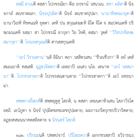
ตสฺมึ าเน
ติ ตสฺสา โปกฺขรณิยา ตีเร ยกฺขานํ วสนวเน.
สทา ผลิตา
ติ นิจฺ
จกาลํ สฺชาตผลา.
นิจฺจปุปฺผิตา
ติ นิจฺจํ สฺชาตปุปฺผา.
นานาทิชคณายุตา
ติ
นานาวิเธหิ ทิชคเณหิ ยุตฺตา. เตหิ ปน สกุณสงฺเฆหิ อิโต จิโต จ สมฺปตนฺเตหิ ปริ
พฺภมนฺเตหิ ยสฺมา สา โปกฺขรณี อากุลา วิย โหติ, ตสฺมา วุตฺตํ
‘‘วิวิธปกฺขิสงฺฆ
สมากุลา’’
ติ.
โกฺจสกุเณหี
ติ สารสสกุนฺเตหิ.
‘‘เอวํ วิรวนฺตาน’’
นฺติ อิมินา ตถา วสฺสิตวเสน ‘‘ชีวฺชีวกา’’ติ อยํ เตสํ
สมฺาติ ทสฺเสติ.
อุฏฺวจิตฺตกา
ติ เอตฺถาปิ เอเสว นโย. เตนาห
‘‘เอวํ วสฺสมา
นา’’
ติ.
โปกฺขรสาตกา
ติ โปกฺขรสณฺานตาย ‘‘โปกฺขรสาตกา’’ติ เอวํ ลทฺธนา
มา.
สพฺพกาลํ
โสภตี
ติ สพฺพอุตูสุ โสภติ, น ตสฺสา เหมนฺตาทิวเสน โสภาวิรโต
อตฺถิ. เอวํภูตา จ นิจฺจํ ปุปฺผิตชลชถลชปุปฺผตาย, ผลภารภริตรุกฺขปริวาริตตาย,
อฏฺงฺคสมนฺนาคตสลิลตาย จ
นิรนฺตรํ โสภติ.
.
ปริกมฺม
นฺติ ปุพฺพุปจารํ.
ปริโสเธตฺวา
ติ เอกกฺขรสฺสาปิ อวิราธนว
๒๘๒