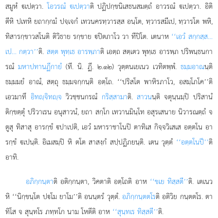
สมูหํ เปตฺวา.
โอวรณํ เปตฺวา
ติ ปฏิปกฺขนิเสธนสมตฺถํ อาวรณํ เปตฺวา. อิติ
ตีหิ ปเทหิ ยถากฺกมํ ปจฺเจกํ เทวนครทฺวารสฺส อนฺโต, ทฺวารสมีเป, ทฺวารโต พหิ,
ทิสารกฺขาวสโนติ ติวิธาย รกฺขาย ปิตภาโว วา ทีปิโต. เตนาห
‘‘เอวํ สกฺกสฺส…
เป… กตฺวา’’
ติ.
สตฺต พุทฺเธ อารพฺภา
ติ เอตฺถ สตฺเตว พุทฺเธ อารพฺภ ปริพนฺธนกา
รณํ
มหาปทานฏีกายํ
(ที. นิ. ฏี. ๒.๑๒) วุตฺตนเยเนว เวทิตพฺพํ.
ธมฺมอาณ
นฺติ
ธมฺมมยํ อาณํ, สตฺถุ ธมฺมจกฺกนฺติ อตฺโถ. ‘‘ปริสโต พาหิรภาโว, อสมฺโภโค’’ติ
เอวมาทึ
อิทฺจิทฺจ
วิวชฺชนกรณํ
กริสฺสามา
ติ.
สาวน
นฺติ จตุนฺนมฺปิ ปริสานํ
ติกฺขตฺตุํ ปริวาเรน อนุสาวนํ, ยถา สกฺโก เทวานมินฺโท อสุรเสนาย นิวารณตฺถํ จ
ตูสุ ทิสาสุ อารกฺขํ ปาเปติ, เอวํ มหาราชาโนปิ ตาทิเส กิจฺจวิเสเส อตฺตโน อา
รกฺขํ เปนฺติ. อิเมสมฺปิ หิ ตโต สาสงฺกํ สปฺปฏิภยนฺติ. เตน วุตฺตํ
‘‘อตฺตโนปี’’
ติ
อาทิ.
อภิกฺกนฺตา
ติ
อติกฺกนฺตา, วิคตาติ อตฺโถติ อาห
‘‘ขเย ทิสฺสตี’’
ติ. เตเนว
หิ ‘‘นิกฺขนฺโต ปโม ยาโม’’ติ อนนฺตรํ วุตฺตํ.
อภิกฺกนฺตตโร
ติ
อติวิย กนฺตตโร. ตา
ทิโส จ สุนฺทโร ภทฺทโก นาม โหตีติ อาห
‘‘สุนฺทเร ทิสฺสตี’’
ติ.