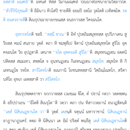
อสฺสาติ มณฺฑลี’’
ติ. มหนฺตํ หิสฺส วิมานมณฺฑลํ ปฺาสโยชนายามวิตฺถารโต.
‘‘สํวรีปิ
นิรุชฺฌตี’’
ติ อิมินาว ทิวโสปิ ชายตีติ อยมฺปิ อตฺโถ วุตฺโตติ เวทิตพฺโพ.
รตฺ
ติ อนฺตรธายตี
ติ สิเนรุปจฺฉายาลกฺขณสฺส อนฺธการสฺส วิคจฺฉนโต.
อุทกรหโท
ติ ชลธิ.
‘‘ตสฺมึ าเน’’
ติ อิทํ ปุรตฺถิมสมุทฺทสฺส อุปริภาเคน สู
ริยสฺส คมนํ สนฺธาย วุตฺตํ. ตถา หิ ชมฺพุทีเป ิตานํ ปุรตฺถิมสมุทฺทโต สูริโย อุคฺ
คจฺฉนฺโต วิย อุปฏฺาติ. เตนาห
‘‘ยโต อุคฺคจฺฉติ สูริโย’’
ติ. สมุทฺทนฏฺเน อตฺตนิ
ปติตสฺส สมฺมเทว, สพฺพโส จ อุนฺทนฏฺเน กิเลทนฏฺเน
สมุทฺโท.
สมุทฺโท หิ กิ
เลทนฏฺโ รหโท.
สาริโตทโก
ติ อเนกานิ โยชนสหสฺสานิ วิตฺถิณฺโณทโก, สริตา
นทิโย อุทเก เอตสฺสาติ วา
สริโตทโก.
สิเนรุปพฺพตราชา จกฺกวาฬสฺส เวมชฺเฌ ิโต, ตํ ปธานํ กตฺวา วตฺตพฺพนฺ
ติ อธิปฺปาเยน ‘‘อิโตติ สิเนรุโต’’ติ วตฺวา ตถา ปน ทิสาววตฺถานํ อนวฏฺิตนฺติ
‘‘เตสํ นิสินฺนฏฺานโต วา’’
ติ วุตฺตํ.
เตส
นฺติ จตุนฺนํ มหาราชานํ.
นิสินฺนฏฺานํ
อาฏานาฏนครํ. ตตฺถ หิ นิสินฺนา เต อิมํ ปริตฺตํ พนฺธึสุ.
เตสํ นิสินฺนฏฺานโต
ติ
วา สตฺถุ สนฺติเก เตสํ นิสินฺนฏฺานโต. อุภยถาปิ สูริยสฺส อุทยฏฺานา ปุรตฺถิมา