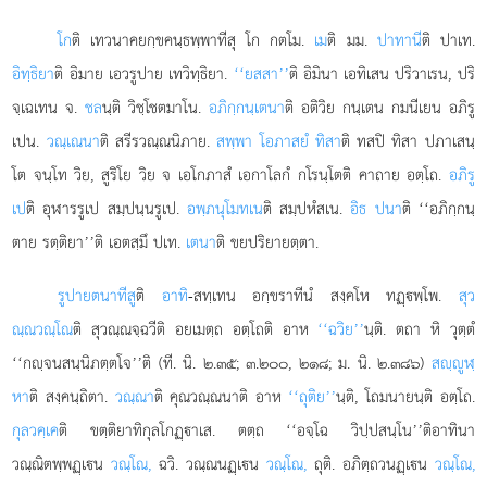
โก
ติ เทวนาคยกฺขคนฺธพฺพาทีสุ โก กตโม.
เม
ติ มม.
ปาทานี
ติ ปาเท.
อิทฺธิยา
ติ อิมาย เอวรูปาย เทวิทฺธิยา.
‘‘ยสสา’’
ติ อิมินา เอทิเสน ปริวาเรน, ปริ
จฺเฉเทน จ.
ชล
นฺติ วิชฺโชตมาโน.
อภิกฺกนฺเตนา
ติ อติวิย กนฺเตน กมนีเยน อภิรู
เปน.
วณฺเณนา
ติ สรีรวณฺณนิภาย.
สพฺพา โอภาสยํ ทิสา
ติ ทสปิ ทิสา ปภาเสนฺ
โต จนฺโท วิย, สูริโย วิย จ เอโกภาสํ เอกาโลกํ กโรนฺโตติ คาถาย อตฺโถ.
อภิรู
เป
ติ อุฬารรูเป สมฺปนฺนรูเป.
อพฺภนุโมทเน
ติ สมฺปหํสเน.
อิธ ปนา
ติ ‘‘อภิกฺกนฺ
ตาย รตฺติยา’’ติ เอตสฺมึ ปเท.
เตนา
ติ ขยปริยายตฺตา.
รูปายตนาทีสู
ติ
อาทิ
-สทฺเทน อกฺขราทีนํ สงฺคโห ทฏฺพฺโพ.
สุว
ณฺณวณฺโณ
ติ สุวณฺณจฺฉวีติ อยเมตฺถ อตฺโถติ อาห
‘‘ฉวิย’’
นฺติ. ตถา หิ วุตฺตํ
‘‘กฺจนสนฺนิภตฺตโจ’’ติ (ที. นิ. ๒.๓๕; ๓.๒๐๐, ๒๑๘; ม. นิ. ๒.๓๘๖)
สฺูฬฺ
หา
ติ สงฺคนฺถิตา.
วณฺณา
ติ คุณวณฺณนาติ อาห
‘‘ถุติย’’
นฺติ, โถมนายนฺติ อตฺโถ.
กุลวคฺเค
ติ ขตฺติยาทิกุลโกฏฺาเส. ตตฺถ ‘‘อจฺโฉ วิปฺปสนฺโน’’ติอาทินา
วณฺณิตพฺพฏฺเน
วณฺโณ,
ฉวิ. วณฺณนฏฺเน
วณฺโณ,
ถุติ. อภิตฺถวนฏฺเน
วณฺโณ,