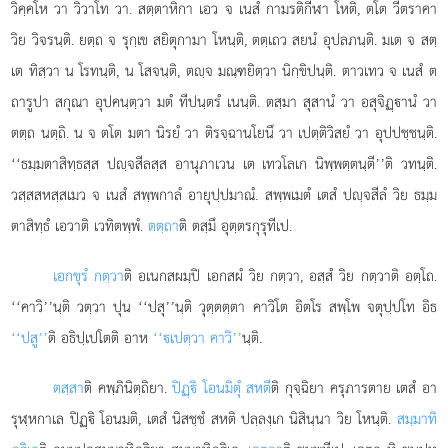
วิคฺคโห วา วิวาโท วา. สตฺตาหิกา เอว จ เนสํ กามรติกีฬา โหติ, ตโต วีตราคา
วิย วิจรนฺติ. ยตฺถ จ รุกฺเข สยิตุกามา โหนฺติ, ตตฺเถว สยนํ อุปลภนฺติ. มเต จ สตฺ
เต ทิสฺวา น โรทนฺติ, น โสจนฺติ, ตฺจ มณฺฑยิตฺวา นิกฺขิปนฺติ. ตาวเทว จ เนสํ ต
ถารูปา สกุณา อุปคนฺตฺวา มตํ ทีปนฺตรํ เนนฺติ. ตสฺมา สุสานํ วา อสุจิฏฺานํ วา
ตตฺถ นตฺถิ. น จ ตโต มตา นิรยํ วา ติรจฺฉานโยนึ วา เปตฺติวิสยํ วา อุปปชฺชนฺติ.
‘‘ธมฺมตาสิทฺธสฺส ปฺจสีลสฺส อานุภาเวน เต
เทวโลเก นิพฺพตฺตนฺตี’’ติ วทนฺติ.
วสฺสสหสฺสเมว จ เนสํ สพฺพกาลํ อายุปฺปมาณํ. สพฺพเมตํ เตสํ ปฺจสีลํ วิย ธมฺม
ตาสิทฺธํ เอวาติ เวทิตพฺพํ.
ตตฺถา
ติ ตสฺมึ อุตฺตรกุรุทีเป.
เอกขุรํ กตฺวา
ติ อเนกสผมฺปิ เอกสผํ วิย กตฺวา, อสฺสํ วิย กตฺวาติ อตฺโถ.
‘‘คาวิ’’นฺติ วตฺวา ปุน ‘‘ปสุ’’นฺติ วุตฺตตฺตา คาวิโต อิตโร สพฺโพ จตุปฺปโท อิธ
‘‘ปสู’’
ติ อธิปฺเปโตติ อาห
‘‘เปตฺวา คาวิ’’
นฺติ.
ตสฺสา
ติ คพฺภินิตฺถิยา.
ปิฏฺิ โอนมิตุํ สหตี
ติ กุจฺฉิยา ครุภารตาย เตสํ อา
รุฬฺหกาเล ปิฏฺิ โอนมติ, เตสํ นิสชฺชํ สหติ ปลฺลงฺเก นิสินฺนา วิย โหนฺติ.
สมฺมาทิ