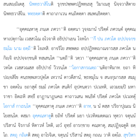
สนสฺิเตสุ.
นิพทฺธวาสิโน
ติ รุกฺขปพฺพตปฏิพทฺเธสุ วิมาเนสุ นิจฺจวาสิตาย
นิพทฺธวาสิโน.
พทฺธตฺตา
ติ คาถาภาเวน คนฺถิตตฺตา สมฺพนฺธิตตฺตา.
‘‘อุคฺคณฺหาตุ ภนฺเต ภควา’’ติ อตฺตนา วุจฺจมานํ ปริตฺตํ ภควนฺตํ อุคฺคณฺ
หาเปตุกาโม เวสฺสวโณ อโวจาติ อธิปฺปาเยน โจทโก
‘‘กึ ปน ภควโต อปฺปจฺจกฺข
ธมฺโม นาม อตฺถี’’
ติ โจเทสิ. อาจริโย สพฺพตฺถ อปฺปฏิหตาณจารสฺส ภควโต น
กิฺจิ อปฺปจฺจกฺขนฺติ ทสฺเสนฺโต ‘‘นตฺถี’’ติ วตฺวา ‘‘อุคฺคณฺหาตุ ภนฺเต ภควา’’ติ
วทโต เวสฺสวณสฺส อธิปฺปายํ วิวรนฺโต
‘‘โอกาสกรณตฺถ’’
นฺติอาทิมาห. ยถา หิ
ปฺจสิโข คนฺธพฺพเทวปุตฺโต เทวานํ ตาวตึสานํ, พฺรหฺมุโน จ สนงฺกุมารสฺส สมฺมุ
ขา อตฺตโน ยถาสุตํ ธมฺมํ ภควโต สนฺติกํ อุปคนฺตฺวา ปเวเทติ, เอวมยมฺปิ มหา
ราชา อิตเรหิ สทฺธึ อาฏานาฏนคเร คาถาวเสน พนฺธิตํ ปริตฺตํ ภควโต ปเวเทตุํ
โอกาสํ กาเรนฺโต
‘‘อุคฺคณฺหาตุ ภนฺเต ภควา’’ติ
อาห,
น นํ ตสฺส ปริยาปุณเน นิ
โยเชนฺโต. ตสฺมา
อุคฺคณฺหาตู
ติ ยถิทํ ปริตฺตํ มยา ปเวทิตมตฺตเมว หุตฺวา จตุนฺนํ
ปริสานํ จิรกาลํ หิตาวหํ โหติ, เอวํ อุทฺธํ อารกฺขาย คณฺหาตุ, สมฺปฏิจฺฉตูติ อตฺ
โถ.
สตฺถุ กถิเต
ติ สตฺถุ อาโรจิเต, จตุนฺนํ ปริสานํ สตฺถุ กถเน วาติ อตฺโถ.
สุขวิหา