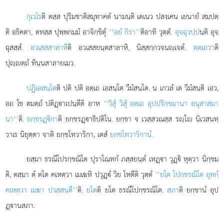
กุเวโร
ติ ตสฺส ปุริมชาติสมุทาคตํ นามนฺติ เตเนว ปสงฺเคน เยนายํ สมฺปตฺ
ติ อธิคตา, ตทสฺส ปุพฺพกมฺมํ อาจิกฺขิตุํ
‘‘อยํ กิรา’’
ติอาทิ วุตฺตํ.
อุจฺฉุวปฺป
นฺติ อุจฺ
ฉุสสฺสํ.
อวเสสสาลาหี
ติ อวเสสยนฺตสาลาหิ, นิสฺสกฺกวจนฺเจตํ.
ตตฺเถวา
ติ
ปุฺตฺถํ ทินฺนสาลายเมว.
ปฏิเอสนฺโต
ติ
ปติ ปติ อตฺเถ เอสนฺโต วีมํสนฺโต. น เกวลํ เต วีมํสนฺติ เอว,
อถ โข ตมตฺถํ ปติฏฺาเปนฺตีติ อาห
‘‘วิสุํ วิสุํ อตฺเถ อุปปริกฺขมานา อนุสาสมา
นา’’
ติ.
ยกฺขรฏฺิกา
ติ ยกฺขรฏฺาธิปติโน. ยกฺขา จ เวสฺสวณสฺส รฺโ นิเวสนทฺ
วาเร นิยุตฺตา จาติ ยกฺขโทวาริกา, เตสํ
ยกฺขโทวาริกานํ.
ยสฺมา ธรณีโปรกฺขณิโต ปุราโณทกํ ภสฺสยนฺตํ เหฏฺา วุฏฺิ หุตฺวา นิกฺขม
ติ, ตสฺมา ตํ ตโต คเหตฺวา เมเฆหิ ปวุฏฺํ วิย โหตีติ วุตฺตํ
‘‘ยโต โปกฺขรณิโต อุทกํ
คเหตฺวา เมฆา ปวสฺสนฺตี’’
ติ.
ยโต
ติ ยโต ธรณีโปกฺขรณิโต.
สภา
ติ
ยกฺขานํ อุป
ฏฺานสภา.