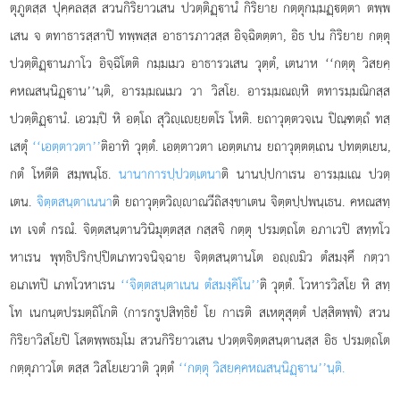
ตุภูตสฺส ปุคฺคลสฺส สวนกิริยาวเสน ปวตฺติฏฺานํ กิริยาย กตฺตุกมฺมฏฺตฺตา ตพฺพ
เสน จ ตทาธารสฺสาปิ ทพฺพสฺส อาธารภาวสฺส อิจฺฉิตตฺตา, อิธ ปน กิริยาย กตฺตุ
ปวตฺติฏฺานภาโว อิจฺฉิโตติ กมฺมเมว
อาธารวเสน วุตฺตํ, เตนาห ‘‘กตฺตุ วิสยคฺ
คหณสนฺนิฏฺาน’’นฺติ, อารมฺมณเมว วา วิสโย. อารมฺมณฺหิ ตทารมฺมณิกสฺส
ปวตฺติฏฺานํ. เอวมฺปิ หิ อตฺโถ สุวิฺเยฺยตโร โหติ. ยถาวุตฺตวจเน ปิณฺฑตฺถํ ทสฺ
เสตุํ
‘‘เอตฺตาวตา’’
ติอาทิ วุตฺตํ. เอตฺตาวตา เอตฺตเกน ยถาวุตฺตตฺเถน ปทตฺตเยน,
กตํ โหตีติ สมฺพนฺโธ.
นานาการปฺปวตฺเตนา
ติ นานปฺปกาเรน อารมฺมเณ ปวตฺ
เตน.
จิตฺตสนฺตาเนนา
ติ ยถาวุตฺตวิฺาณวีถิสงฺขาเตน จิตฺตปฺปพนฺเธน. คหณสทฺ
เท เจตํ กรณํ. จิตฺตสนฺตานวินิมุตฺตสฺส กสฺสจิ กตฺตุ ปรมตฺถโต อภาเวปิ สทฺทโว
หาเรน พุทฺธิปริกปฺปิตเภทวจนิจฺฉาย จิตฺตสนฺตานโต อฺมิว ตํสมงฺคึ กตฺวา
อเภเทปิ เภทโวหาเรน
‘‘จิตฺตสนฺตาเนน ตํสมงฺคิโน’’
ติ วุตฺตํ. โวหารวิสโย หิ สทฺ
โท เนกนฺตปรมตฺถิโกติ
(การกรูปสิทฺธิยํ โย กาเรติ สเหตุสุตฺตํ ปสฺสิตพฺพํ) สวน
กิริยาวิสโยปิ โสตพฺพธมฺโม สวนกิริยาวเสน ปวตฺตจิตฺตสนฺตานสฺส อิธ ปรมตฺถโต
กตฺตุภาวโต ตสฺส วิสโยเยวาติ วุตฺตํ
‘‘กตฺตุ วิสยคฺคหณสนฺนิฏฺาน’’นฺติ.