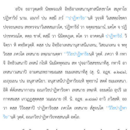
อปิจ
ยถาวุตฺเตหิ นิพฺพจเนหิ อิทฺธิอาเทสนานุสาสนีสงฺขาโต สมุทาโย
ปฏิหาริยํ นาม. เอเกกํ ปน ตสฺมึ ภวํ
‘‘ปาฏิหาริย’’
นฺติ วุจฺจติ วิเสสตฺถโชตก
ปจฺจยนฺตเรน สทฺทรจนาวิเสสสมฺภวโต, ปฏิหาริยํ วา จตุตฺถชฺฌานํ, มคฺโค จ ปฏิ
ปกฺขหรณโต, ตตฺถ ชาตํ, ตสฺมึ วา นิมิตฺตภูเต, ตโต วา อาคตนฺติ
ปาฏิหาริยํ.
วิ
จิตฺรา หิ ตทฺธิตวุตฺติ. ตสฺส ปน อิทฺธิอาเทสนานุสาสนีเภเทน, วิสยเภเทน จ พหุ
วิธสฺส ภควโต เทสนาย ลพฺภมานตฺตา
‘‘วิวิธปาฏิหาริย
นฺติ วุตฺตํ. ภควา หิ กทา
จิ อิทฺธิวเสนาปิ เทสนํ กโรติ นิมฺมิตพุทฺเธน สห ปุจฺฉาวิสฺสชฺชนาทีสุ, กทาจิ อา
เทสนาวเสนาปิ อามคนฺธพฺราหฺมณสฺส ธมฺมเทสนาทีสุ (สุ. นิ. อฏฺ. ๑.๒๔๑),
เยภุยฺเยน ปน อนุสาสนิยา. อนุสาสนีปาฏิหาริยฺหิ พุทฺธานํ สตตํ ธมฺมเทสนา.
อิติ ตํตํเทสนากาเรน อเนกวิธปาฏิหาริยตา เทสนาย ลพฺภติ. อยมตฺโถ อุปริ เอ
กาทสมสฺส เกวฏฺฏสุตฺตสฺส วณฺณนาย (ที. นิ. อฏฺ. ๑.๔๘๑) อาวิ ภวิสฺสติ. อถ
วา ตสฺส วิวิธสฺสาปิ ปาฏิหาริยสฺส ภควโต เทสนาย สํสูจนโต
‘‘วิวิธปาฏิหา
ริย’’
นฺติ วุตฺตํ, อเนกวิธปาฏิหาริยทสฺสนนฺติ อตฺโถ.