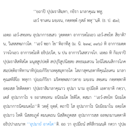
‘‘ยถาปิ
ปุปฺผราสิมฺหา, กยิรา มาลาคุเณ พหู;
เอวํ ชาเตน มจฺเจน, กตฺตพฺพํ กุสลํ พหุ’’นฺติ. (ธ. ป. ๕๓);
เอตฺถ เอวํ-สทฺเทน อุปมาการสฺเสว วุตฺตตฺตา อาการตฺโถเยว เอวํ-สทฺโท สิยาติ?
น, วิเสสสพฺภาวโต. ‘‘เอวํ พฺยา โข’’ติอาทีสุ (ม. นิ. ๒๓๔, ๓๙๖) หิ อาการมตฺต
วาจโกเยว อาการตฺโถติ อธิปฺเปโต, น ปน อาการวิเสสวาจโก. เอตฺถ หิ กิฺจาปิ
ปุปฺผราสิสทิสโต มนุสฺสูปปตฺติ สปฺปุริสูปนิสฺสย สทฺธมฺมสวน โยนิโสมนสิการโภค
สมฺปตฺติอาทิทานาทิปุฺกิริยาเหตุสมุทายโต โสภาสุคนฺธตาทิคุณโยเคน มาลา
คุณสทิสิโย พหุกา ปุฺกิริยา มริตพฺพสภาวตาย มจฺเจน สตฺเตน กตฺตพฺพาติ
อตฺถสฺส โชติตตฺตา ปุปฺผราสิมาลาคุณาว อุปมา นาม อุปมียติ เอตายาติ กตฺวา,
เตสํ อุปมากาโร จ ยถาสทฺเทน อนิยมโต โชติโต, ตสฺมา ‘‘เอวํ-สทฺโท นิยมโต
อุปมาการนิคมนตฺโถ’’ติ วตฺตุํ ยุตฺตํ, ตถาปิ โส อุปมากาโร นิยมิยมาโน อตฺถโต
อุปมาว โหติ นิสฺสยภูตํ ตมนฺตเรน นิสฺสิตภูตสฺส อุปมาการสฺส อลพฺภมานตฺตาติ
อธิปฺปาเยนาห
‘‘อุปมายํ อาคโต’’
ติ. อถ วา อุปมียนํ สทิสีกรณนฺติ กตฺวา ปุปฺผ