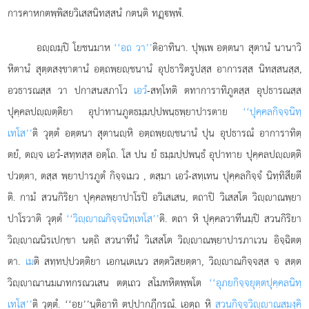
การคาหกตพฺพิสยวิเสสนิทสฺสนํ กตนฺติ ทฏฺพฺพํ.
อฺมฺปิ โยชนมาห
‘‘อถ วา’’
ติอาทินา. ปุพฺเพ อตฺตนา สุตานํ นานาวิ
หิตานํ สุตฺตสงฺขาตานํ อตฺถพฺยฺชนานํ อุปธาริตรูปสฺส อาการสฺส นิทสฺสนสฺส,
อวธารณสฺส วา ปกาสนสภาโว
เอวํ
-สทฺโทติ ตทาการาทิภูตสฺส อุปธารณสฺส
ปุคฺคลปฺตฺติยา อุปาทานภูตธมฺมปฺปพนฺธพฺยาปารตาย
‘‘ปุคฺคลกิจฺจนิทฺ
เทโส’’
ติ วุตฺตํ อตฺตนา สุตานฺหิ อตฺถพฺยฺชนานํ ปุน อุปธารณํ อาการาทิตฺ
ตยํ, ตฺจ เอวํ-สทฺทสฺส อตฺโถ. โส ปน ยํ ธมฺมปฺปพนฺธํ อุปาทาย ปุคฺคลปฺตฺติ
ปวตฺตา, ตสฺส พฺยาปารภูตํ กิจฺจเมว
, ตสฺมา เอวํ-สทฺเทน ปุคฺคลกิจฺจํ นิทฺทิสียตี
ติ. กามํ สวนกิริยา ปุคฺคลพฺยาปาโรปิ อวิเสเสน, ตถาปิ วิเสสโต วิฺาณพฺยา
ปาโรวาติ วุตฺตํ
‘‘วิฺาณกิจฺจนิทฺเทโส’’
ติ. ตถา หิ ปุคฺคลวาทีนมฺปิ สวนกิริยา
วิฺาณนิรเปกฺขา นตฺถิ สวนาทีนํ วิเสสโต วิฺาณพฺยาปารภาเวน อิจฺฉิตตฺ
ตา.
เม
ติ สทฺทปฺปวตฺติยา เอกนฺเตเนว สตฺตวิสยตฺตา, วิฺาณกิจฺจสฺส จ สตฺต
วิฺาณานมเภทกรณวเสน ตตฺเถว สโมทหิตพฺพโต
‘‘อุภยกิจฺจยุตฺตปุคฺคลนิทฺ
เทโส’’
ติ วุตฺตํ. ‘‘อย’’นฺติอาทิ ตปฺปากฏีกรณํ. เอตฺถ หิ
สวนกิจฺจวิฺาณสมงฺคิ