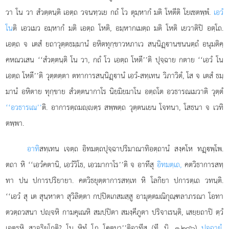
วา โน วา สํวตฺตนฺติ เอตฺถ วจนทฺวเย กถํ โว ตุมฺหากํ มติ โหตีติ โยเชตพฺพํ.
เอวํ
โน
ติ เอวเมว อมฺหากํ มติ เอตฺถ โหติ, อมฺหากเมตฺถ มติ โหติ เยวาติปิ อตฺโถ.
เอตฺถ จ เตสํ ยถาวุตฺตธมฺมานํ อหิตทุกฺขาวหภาเว สนฺนิฏฺานชนนตฺถํ อนุมติคฺ
คหณวเสน ‘‘สํวตฺตนฺติ โน วา, กถํ โว เอตฺถ โหตี’’ติ ปุจฺฉาย กตาย ‘‘เอวํ โน
เอตฺถ โหตี’’ติ วุตฺตตฺตา ตทาการสนฺนิฏฺานํ เอวํ-สทฺเทน วิภาวิตํ, โส จ เตสํ ธมฺ
มานํ อหิตาย ทุกฺขาย สํวตฺตนากาโร นิยมิยมาโน อตฺถโต
อวธารณเมวาติ วุตฺตํ
‘‘อวธารเณ’’
ติ. อาการตฺถมฺตฺร สพฺพตฺถ วุตฺตนเยน โจทนา, โสธนา จ เวทิ
ตพฺพา.
อาทิ
สทฺเทน เจตฺถ อิทมตฺถปุจฺฉาปริมาณาทิอตฺถานํ สงฺคโห ทฏฺพฺโพ.
ตถา หิ ‘‘เอวํคตานิ, เอวํวิโธ, เอวมากาโร’’ติ จ อาทีสุ
อิทมตฺเถ,
คตวิธาการสทฺ
ทา ปน ปการปริยายา. คตวิธยุตฺตาการสทฺเท หิ โลกิยา ปการตฺเถ วทนฺติ.
‘‘เอวํ สุ เต สุนฺหาตา สุวิลิตฺตา กปฺปิตเกสมสฺสู อามุตฺตมณิกุณฺฑลาภรณา โอทา
ตวตฺถวสนา ปฺจหิ กามคุเณหิ สมปฺปิตา สมงฺคีภูตา ปริจาเรนฺติ, เสยฺยถาปิ ตฺวํ
เอตรหิ สาจริยโกติ? โน หิทํ โภ โคตมา’’ติอาทีสุ (ที. นิ. ๑.๒๘๖)
ปุจฺฉายํ
.