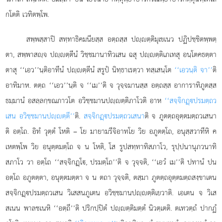
กโตติ เวทิตพฺโพ.
สพฺพสฺสาปิ สทฺทาธิคมนียสฺส อตฺถสฺส ปฺตฺติมุเขเนว ปฏิปชฺชิตพฺพตฺ
ตา, สพฺพาสฺจ ปฺตฺตีนํ วิชฺชมานาทิวเสน ฉสุ ปฺตฺติเภเทสุ อนฺโตคธตฺตา
ตาสุ ‘‘เอว’’นฺติอาทีนํ ปฺตฺตีนํ สรูปํ นิทฺธาเรตฺวา ทสฺเสนฺโต
‘‘เอวนฺติ จา’’
ติ
อาทิมาห. ตตฺถ ‘‘เอว’’นฺติ จ ‘‘เม’’ติ จ วุจฺจมานสฺส อตฺถสฺส อาการาทิภูตสฺส
ธมฺมานํ อสลฺลกฺขณภาวโต อวิชฺชมานปฺตฺติภาโวติ อาห
‘‘สจฺจิกฏฺปรมตฺถว
เสน อวิชฺชมานปฺตฺตี’’
ติ.
สจฺจิกฏฺปรมตฺถวเสนา
ติ
จ ภูตตฺถอุตฺตมตฺถวเสนา
ติ อตฺโถ. อิทํ วุตฺตํ โหติ – โย มายามรีจิอาทโย
วิย อภูตตฺโถ, อนุสฺสวาทีหิ ค
เหตพฺโพ วิย อนุตฺตมตฺโถ จ น โหติ, โส รูปสทฺทาทิสภาโว, รุปฺปนานุภวนาทิ
สภาโว วา อตฺโถ ‘‘สจฺจิกฏฺโ, ปรมตฺโถ’’ติ จ วุจฺจติ, ‘‘เอวํ เม’’ติ ปทานํ ปน
อตฺโถ อภูตตฺตา, อนุตฺตมตฺตา จ น ตถา วุจฺจติ, ตสฺมา ภูตตฺถอุตฺตมตฺถสงฺขาเตน
สจฺจิกฏฺปรมตฺถวเสน วิเสสนภูเตน อวิชฺชมานปฺตฺติเยวาติ. เอเตน จ วิเส
สเนน พาลชเนหิ ‘‘อตฺถี’’ติ ปริกปฺปิตํ ปฺตฺติมตฺตํ นิวตฺเตติ. ตเทวตฺถํ ปากฏํ