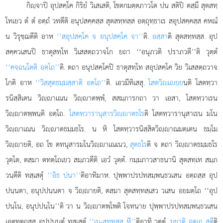
กิฺจาปิ อุปสคฺโค กิริยํ วิเสเสติ, โชตกมตฺตภาวโต ปน สติปิ ตสฺมึ สุตสทฺ
โทเยว ตํ ตํ อตฺถํ วทตีติ อนุปสคฺคสฺส สุตสทฺทสฺส อตฺถุทฺธาเร สอุปสคฺคสฺส คหณํ
น วิรุชฺฌตีติ อาห
‘‘สอุปสคฺโค จ อนุปสคฺโค จา’’
ติ.
อสฺสา
ติ สุตสทฺทสฺส. อุป
สคฺควเสนปิ ธาตุสทฺโท วิเสสตฺถวาจโก ยถา ‘‘อนุภวติ ปราภวตี’’ติ วุตฺตํ
‘‘คจฺฉนฺโตติ อตฺโถ’’
ติ. ตถา อนุปสคฺโคปิ ธาตุสทฺโท สอุปสคฺโค วิย วิเสสตฺถวาจ
โกติ อาห
‘‘วิสฺสุตธมฺมสฺสาติ อตฺโถ’’
ติ. เอวมีทิเสสุ.
โสตวิฺเยฺย
นฺติ โสตทฺวา
รนิสฺสิเตน วิฺาเณน วิฺาตพฺพํ, สสมฺภารกถา วา เอสา, โสตทฺวาเรน
วิฺาตพฺพนฺติ อตฺโถ.
โสตทฺวารานุสารวิฺาตธโร
ติ โสตทฺวารานุสาเรน มโน
วิฺาเณน วิฺาตธมฺมธโร. น หิ โสตทฺวารนิสฺสิตวิฺาณมตฺเตน ธมฺโม
วิฺายติ, อถ โข ตทนุสารมโนวิฺาเณเนว,
สุตธโร
ติ จ ตถา วิฺาตธมฺมธโร
วุตฺโต, ตสฺมา ตทตฺโถเยว สมฺภวตีติ เอวํ วุตฺตํ. กมฺมภาวสาธนานิ สุตสทฺเท สมฺภ
วนฺตีติ ทสฺเสตุํ
‘‘อิธ ปนา’’
ติอาทิมาห. ปุพฺพาปรปทสมฺพนฺธวเสน อตฺถสฺส อุป
ปนฺนตา, อนุปปนฺนตา จ วิฺายติ, ตสฺมา สุตสทฺทสฺเสว วเสน อยมตฺโถ ‘‘อุป
ปนฺโน, อนุปปนฺโน’’ติ วา น วิฺาตพฺโพติ โจทนาย ปุพฺพาปรปทสมฺพนฺธวเสน
เอตทตฺถสฺส อุปปนฺนตํ ทสฺเสตุํ
‘‘เม-สทฺทสฺส หี’’
ติอาทิ วุตฺตํ.
มยาติ อตฺเถ สตี
ติ