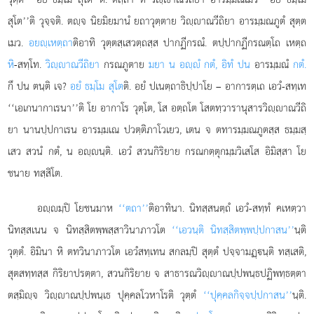
สุโต’’ติ วุจฺจติ. ตฺจ นิยมิยมานํ ยถาวุตฺตาย วิฺาณวีถิยา อารมฺมณภูตํ สุตฺต
เมว.
อยฺเหตฺถา
ติอาทิ วุตฺตสฺเสวตฺถสฺส ปากฏีกรณํ. ตปฺปากฏีกรณตฺโถ เหตฺถ
หิ
-สทฺโท.
วิฺาณวีถิยา
กรณภูตาย
มยา น อฺํ กตํ, อิทํ ปน
อารมฺมณํ
กตํ.
กึ ปน ตนฺติ เจ?
อยํ ธมฺโม สุโต
ติ. อยํ ปเนตฺถาธิปฺปาโย – อาการตฺเถ เอวํ-สทฺเท
‘‘เอเกนากาเรนา’’ติ โย อากาโร วุตฺโต, โส อตฺถโต โสตทฺวารานุสารวิฺาณวีถิ
ยา นานปฺปกาเรน อารมฺมเณ ปวตฺติภาโวเยว, เตน จ ตทารมฺมณภูตสฺส ธมฺมสฺ
เสว สวนํ กตํ, น อฺนฺติ. เอวํ สวนกิริยาย กรณกตฺตุกมฺมวิเสโส อิมิสฺสา โย
ชนาย ทสฺสิโต.
อฺมฺปิ โยชนมาห
‘‘ตถา’’
ติอาทินา. นิทสฺสนตฺถํ เอวํ-สทฺทํ คเหตฺวา
นิทสฺสเนน จ นิทสฺสิตพฺพสฺสาวินาภาวโต
‘‘เอวนฺติ นิทสฺสิตพฺพปฺปกาสน’’
นฺติ
วุตฺตํ. อิมินา หิ ตทวินาภาวโต เอวํสทฺเทน สกลมฺปิ สุตฺตํ ปจฺจามฏฺนฺติ ทสฺเสติ,
สุตสทฺทสฺส กิริยาปรตฺตา, สวนกิริยาย จ สาธารณวิฺาณปฺปพนฺธปฏิพทฺธตฺตา
ตสฺมิฺจ วิฺาณปฺปพนฺเธ
ปุคฺคลโวหาโรติ วุตฺตํ
‘‘ปุคฺคลกิจฺจปฺปกาสน’’
นฺติ.