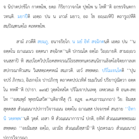
จ นิปาตปกฺขิโก กาตพฺโพ, ยตฺถ กิริยาวาจกโต ปุพฺโพ น โหตี’’ติ อกฺขรจินฺตกา
วทนฺติ.
มยาปี
ติ เอตฺถ ปน น เกวลํ มยาว, อถ โข อฺเหิปิ ตถารูเปหีติ
สมฺปิณฺฑนตฺโถ คเหตพฺโพ.
สามํ ภวตีติ
สยมฺภู,
อนาจริยโก.
น มยํ อิทํ สจฺฉิกต
นฺติ เอตฺถ ปน ‘‘น
อตฺตโน าเณเนว อตฺตนา สจฺฉิกต’’นฺติ ปกรณโต อตฺโถ วิฺายติ. สามฺว
จนสฺสาปิ หิ สมฺปโยควิปฺปโยคสหจรณวิโรธสทฺทนฺตรสนฺนิธานลิงฺคโอจิตฺยกาลเท
สปกรณาทิวเสน วิเสสตฺถคฺคหณํ สมฺภวติ. เอวํ สพฺพตฺถ.
ปริโมเจนฺโต
ติ ‘‘ปุน
จปรํ ภิกฺขเว, อิเธกจฺโจ ปาปภิกฺขุ ตถาคตปฺปเวทิตํ ธมฺมวินยํ ปริยาปุณิตฺวา อตฺต
โน ทหตี’’ติ (ปารา. ๑๙๕) วุตฺตโทสโต ปริโมจาปนเหตุ. เหตฺวตฺเถ หิ อนฺต-สทฺ
โท ‘‘อสมฺพุธํ พุทฺธนิเสวิต’’นฺติอาทีสุ (วิ. อฏฺ. ๑.คนฺถารมฺภกถา) วิย. อิมสฺส
สุตฺตสฺส สํวณฺณนาปฺปการวิจารเณน อตฺตโน าณสฺส ปจฺจกฺขตํ สนฺธาย
‘‘อิทา
นิ วตฺตพฺพ’’
นฺติ วุตฺตํ. เอสา หิ สํวณฺณนาการานํ ปกติ, ยทิทํ สํวณฺเณตพฺพธมฺเม
สพฺพตฺถ ‘‘อยมิมสฺส อตฺโถ, เอวมิธ สํวณฺณยิสฺสามี’’ติ ปุเรตรเมว สํวณฺณนาปฺ
ปการวิจารณา.