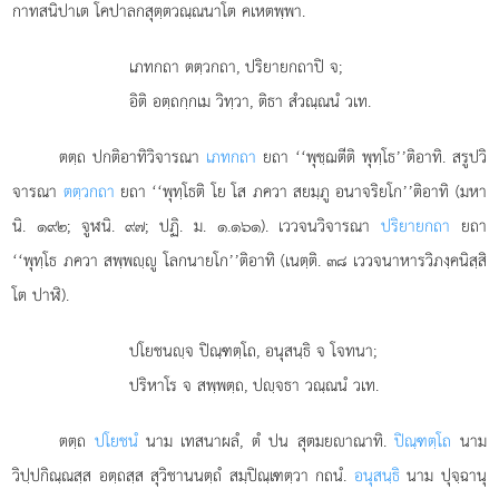
กาทสนิปาเต โคปาลกสุตฺตวณฺณนาโต คเหตพฺพา.
เภทกถา ตตฺวกถา, ปริยายกถาปิ จ;
อิติ อตฺถกฺกเม วิทฺวา, ติธา สํวณฺณนํ วเท.
ตตฺถ ปกติอาทิวิจารณา
เภทกถา
ยถา ‘‘พุชฺฌตีติ พุทฺโธ’’ติอาทิ. สรูปวิ
จารณา
ตตฺวกถา
ยถา ‘‘พุทฺโธติ โย โส ภควา สยมฺภู อนาจริยโก’’ติอาทิ (มหา
นิ. ๑๙๒; จูฬนิ. ๙๗; ปฏิ. ม. ๑.๑๖๑). เววจนวิจารณา
ปริยายกถา
ยถา
‘‘พุทฺโธ ภควา สพฺพฺู โลกนายโก’’ติอาทิ (เนตฺติ. ๓๘ เววจนาหารวิภงฺคนิสฺสิ
โต ปาฬิ).
ปโยชนฺจ ปิณฺฑตฺโถ, อนุสนฺธิ จ โจทนา;
ปริหาโร จ สพฺพตฺถ, ปฺจธา วณฺณนํ วเท.
ตตฺถ
ปโยชนํ
นาม เทสนาผลํ, ตํ ปน สุตมยาณาทิ.
ปิณฺฑตฺโถ
นาม
วิปฺปกิณฺณสฺส อตฺถสฺส สุวิชานนตฺถํ สมฺปิณฺเฑตฺวา กถนํ.
อนุสนฺธิ
นาม ปุจฺฉานุ