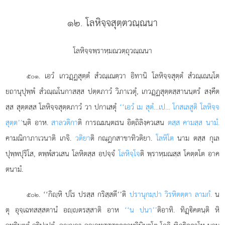
๑๒. โลหิจฺจสุตฺตวณฺณนา
โลหิจฺจพฺราหฺมณวตฺถุวณฺณนา
. เอวํ
เกวฏฺฏสุตฺตํ สํวณฺเณตฺวา อิทานิ โลหิจฺจสุตฺตํ สํวณฺเณนฺโต
๕๐๑
ยถานุปุพฺพํ สํวณฺณโนกาสสฺส ปตฺตภาวํ วิภาเวตุํ, เกวฏฺฏสุตฺตสฺสานนฺตรํ สงฺคีต
สฺส สุตฺตสฺส โลหิจฺจสุตฺตภาวํ วา ปกาเสตุํ
‘‘เอวํ เม สุตํ…เป… โกสเลสูติ โลหิจฺจ
สุตฺต’’
นฺติ อาห.
สาลวติกา
ติ การณมนฺตเรน อิตฺถิลิงฺควเสน
ตสฺส คามสฺส นามํ.
คามณิกาภาเวนาติ เกจิ.
วติยา
ติ กณฺฏกสาขาทิวติยา.
โลหิโต
นาม ตสฺส กุเล
ปุพฺพปุริโส, ตพฺพํสวเสน โลหิตสฺส อปจฺจํ
โลหิจฺโจ
ติ พฺราหฺมณสฺส โคตฺตโต อาค
ตนามํ.
. ‘‘กิฺหิ ปโร ปรสฺส กริสฺสตี’’ติ
ปรานุกมฺปา วิรหิตตฺตา ลามกํ.
น
๕๐๒
ตุ อุจฺเฉทสสฺสตานํ อฺตรสฺสาติ อาห
‘‘น ปนา’’
ติอาทิ. ทิฏฺิคตนฺติ หิ