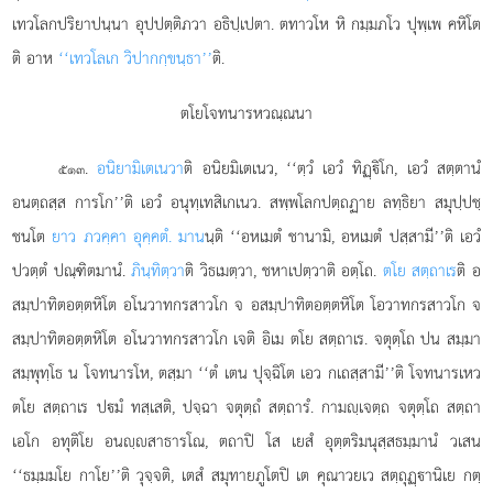
เทวโลกปริยาปนฺนา อุปปตฺติภวา อธิปฺเปตา. ตทาวโห หิ กมฺมภโว ปุพฺเพ คหิโต
ติ อาห
‘‘เทวโลเก วิปากกฺขนฺธา’’
ติ.
ตโยโจทนารหวณฺณนา
.
อนิยามิเตเนวา
ติ อนิยมิเตเนว, ‘‘ตฺวํ เอวํ ทิฏฺิโก, เอวํ สตฺตานํ
๕๑๓
อนตฺถสฺส การโก’’ติ เอวํ อนุทฺเทสิเกเนว. สพฺพโลกปตฺถฏาย ลทฺธิยา สมุปฺปชฺ
ชนโต
ยาว ภวคฺคา อุคฺคตํ. มาน
นฺติ ‘‘อหเมตํ ชานามิ, อหเมตํ ปสฺสามี’’ติ เอวํ
ปวตฺตํ ปณฺฑิตมานํ.
ภินฺทิตฺวา
ติ วิธเมตฺวา, ชหาเปตฺวาติ อตฺโถ.
ตโย สตฺถาเร
ติ อ
สมฺปาทิตอตฺตหิโต อโนวาทกรสาวโก จ อสมฺปาทิตอตฺตหิโต โอวาทกรสาวโก จ
สมฺปาทิตอตฺตหิโต อโนวาทกรสาวโก เจติ อิเม ตโย สตฺถาเร. จตุตฺโถ ปน สมฺมา
สมฺพุทฺโธ น โจทนารโห, ตสฺมา ‘‘ตํ เตน ปุจฺฉิโต เอว กเถสฺสามี’’ติ โจทนารเหว
ตโย สตฺถาเร ปมํ ทสฺเสติ, ปจฺฉา จตุตฺถํ สตฺถารํ. กามฺเจตฺถ จตุตฺโถ สตฺถา
เอโก อทุติโย อนฺสาธารโณ, ตถาปิ โส เยสํ อุตฺตริมนุสฺสธมฺมานํ วเสน
‘‘ธมฺมมโย กาโย’’ติ วุจฺจติ, เตสํ สมุทายภูโตปิ เต คุณาวยเว สตฺถุฏฺานิเย กตฺ