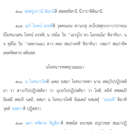
.
สสฺสรูปกานิ ติณานี
ติ สสฺสสทิสานิ นีวาราทิติณานิ.
๕๑๔
.
เอวํ โจทนํ อรหตี
ติ วุตฺตนเยน สาวเกสุ อปฺโปสฺสุกฺกภาวาปาทเน
๕๑๕
นิโยชนวเสน โจทนํ อรหติ, น ปโม วิย ‘‘เอวรูโป ตว โลภธมฺโม’’ติอาทินา, น
จ ทุติโย วิย ‘‘อตฺตานเมว ตาว ตตฺถ สมฺปาเทหี’’ติอาทินา. กสฺมา? สมฺปาทิต
อตฺตหิตตาย ตติยสฺส.
นโจทนารหสตฺถุวณฺณนา
.
น โจทนารโห
ติ เอตฺถ ยสฺมา โจทนารหตา นาม สตฺถุวิปฺปฏิปตฺติ
๕๑๖
ยา วา สาวกวิปฺปฏิปตฺติยา วา อุภยวิปฺปฏิปตฺติยา วา โหติ, ตยิทํ สพฺพมฺปิ
อิมสฺมึ สตฺถริ นตฺถิ, ตสฺมา น โจทนารโหติ อิมมตฺถํ ทสฺเสตุํ
‘‘อยฺหี’’
ติอาทิ
วุตฺตํ.
อสฺสวา
ติ ปฏิสฺสวา.
.
มยา คหิตาย ทิฏฺิยา
ติ สพฺพโส อนวชฺเช อนุปวชฺเช สมฺมาปฏิ
๕๑๗