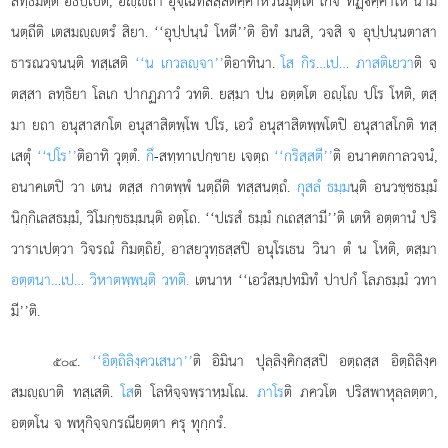
ลทฺธิมตฺตํ อธิปฺเปตํ, อฺถา อุจฺเฉทสสฺสตคฺคาหวินิมุตฺโต โกจิ ทิฏฺิคฺคาโห นาม
นตฺถีติ เตสมฺตรํ สิยา. ‘‘อุปฺปนฺนํ โหตี’’ติ อิทํ มนสิ, วจสิ จ อุปฺปนฺนตาสา
ธารณวจนนฺติ ทสฺเสติ
‘‘น เกวลฺจา’’
ติอาทินา.
โส กิร…เป… ภาสติเยวา
ติ จ
ตสฺสา ลทฺธิยา โลเก ปากฏภาวํ วทติ. ยสฺมา ปน อตฺตโต อฺโ ปโร โหติ, ตสฺ
มา ยถา อนุสาสกโต อนุสาสิตพฺโพ ปโร, เอวํ อนุสาสิตพฺพโตปิ อนุสาสโกติ ทสฺ
เสตุํ
‘‘ปโร’’
ติอาทิ วุตฺตํ.
กึ
-สทฺทาเปกฺขาย เจตฺถ
‘‘กริสฺสตี’’
ติ อนาคตกาลวจนํ,
อนาคเตปิ วา เตน ตสฺส กาตพฺพํ นตฺถีติ ทสฺสนตฺถํ.
กุสลํ ธมฺม
นฺติ อนวชฺชธมฺมํ
นิกฺกิเลสธมฺมํ, วิโมกฺขธมฺมนฺติ อตฺโถ. ‘‘ปเรสํ ธมฺมํ กเถสฺสามี’’ติ เตหิ อตฺตานํ ปริ
วาราเปตฺวา วิจรณํ กิมตฺถิยํ, อาสยวุทฺธสฺสปิ อนุโรเธน วินา ตํ น โหติ, ตสฺมา
อตฺตนา…เป… วิหาตพฺพนฺติ วทติ.
เตนาห ‘‘เอวํสมฺปทมิทํ ปาปกํ โลภธมฺมํ วทา
มี’’ติ.
.
‘‘อิตฺถิลิงฺควเสนา’’
ติ
อิมินา ปุลฺลิงฺคิกสฺสปิ อตฺถสฺส อิตฺถิลิงฺค
๕๐๔
สมฺาติ ทสฺเสติ.
โส
ติ โลหิจฺจพฺราหฺมโณ.
ภาโร
ติ ภควโต ปริสพาหุลฺลตฺตา,
อตฺตโน จ พหุกิจฺจกรณียตฺตา ครุ ทุกฺกรํ.