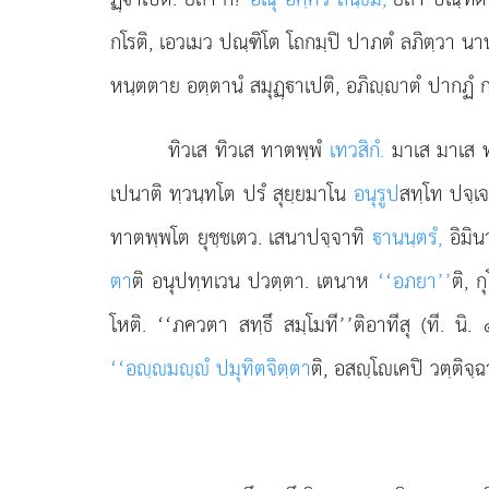
กโรติ, เอวเมว ปณฺฑิโต โถกมฺปิ ปาภตํ ลภิตฺวา น
หนฺตตาย อตฺตานํ สมุฏฺาเปติ, อภิฺาตํ ปากฏํ กโ
ทิวเส ทิวเส ทาตพฺพํ
เทวสิกํ.
มาเส มาเส 
เปนาติ ทฺวนฺทโต ปรํ สุยฺยมาโน
อนุรูป
สทฺโท ปจฺเ
ทาตพฺพโต ยุชฺชเตว. เสนาปจฺจาทิ
านนฺตรํ,
อิมิน
ตา
ติ
อนุปทฺทเวน ปวตฺตา. เตนาห
‘‘อภยา’’
ติ, 
โหติ. ‘‘ภควตา สทฺธึ สมฺโมที’’ติอาทีสุ (ที. นิ
‘‘อฺมฺํ ปมุทิตจิตฺตา
ติ, อสฺโเคปิ วตฺติจฺฉา