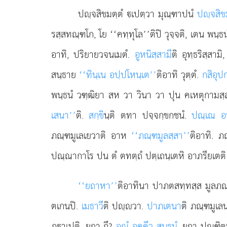
ปฺจสิขมตฺตํ เปตฺวา มุณฺฑาปนํ
ปฺจสิข
รสฺสทณฺฑโก, โย ‘‘คทฺทุโล’’ติปิ วุจฺจติ, เตน พนฺธ
อาทิ, ปริยายวจนเมตํ.
อูหนิสฺสามี
ติ อุทฺธริสฺสา
สนฺธาย
‘‘ทินฺเน อปฺปโหนฺเต’’
ติอาทิ วุตฺตํ.
กสิอุป
พนฺธนํ
วฑฺฒิยา สห วา วินา วา ปุน คเหตุกามสฺส 
เสนา’’
ติ.
สกฺขิ
นฺติ ตทา ปจฺจกฺขกชนํ.
ปณฺเณ อน
ภณฺฑมูเลเยวาติ อาห
‘‘ภณฺฑมูลสฺสา’’
ติอาทิ. 
ปณฺณากาโร ปน ตํ ตทตฺถํ ปตฺเถนฺเตหิ อาภรียเตต
‘‘ยถาหา’’
ติอาทินา ปาภตสทฺทสฺส มูลภณ
ตเกนปิ.
เมธาวี
ติ ปฺวา.
ปาภเตนา
ติ ภณฺฑมูเล
ฏฺาเปติ. ยถา กึ?
อณุํ อคฺคึว สนฺธมํ,
ยถา ปณฺฑิตปุร