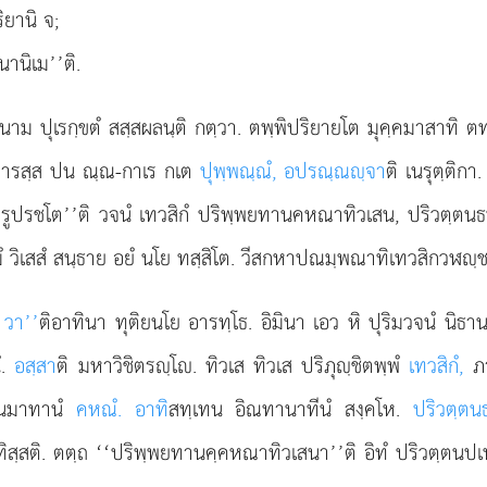
ิยานิ จ;
านิเม’’ติ.
นํ นาม ปุเรกฺขตํ สสฺสผลนฺติ กตฺวา. ตพฺพิปริยายโต มุคฺคมาสาทิ 
น-การสฺส ปน ณฺณ-กาเร กเต
ปุพฺพณฺณํ, อปรณฺณฺจา
ติ เนรุตฺติก
ตรูปรชโต’’ติ วจนํ เทวสิกํ ปริพฺพยทานคหณาทิวเสน, ปริวตฺตนธ
 วิเสสํ สนฺธาย อยํ นโย ทสฺสิโต. วีสกหาปณมฺพณาทิเทวสิกวฬฺช
 วา’’
ติอาทินา ทุติยนโย อารทฺโธ. อิมินา เอว หิ ปุริมวจนํ นิธ
ํ.
อสฺสา
ติ มหาวิชิตรฺโ. ทิวเส ทิวเส ปริภุฺชิตพฺพํ
เทวสิกํ,
ภา
านมาทานํ
คหณํ. อาทิ
สทฺเทน อิณทานาทีนํ สงฺคโห.
ปริวตฺต
ิสฺสติ. ตตฺถ ‘‘ปริพฺพยทานคฺคหณาทิวเสนา’’ติ อิทํ ปริวตฺตนปเทน