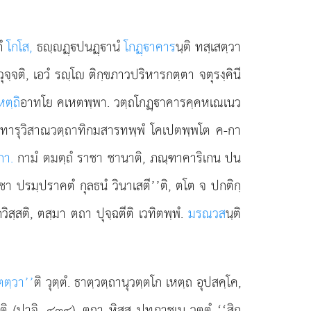
ภํ
โกโส,
ธฺฏฺปนฏฺานํ
โกฏฺาคาร
นฺติ ทสฺเสตฺวา
ุจฺจติ, เอวํ รฺโ ติกฺขภาวปริหารกตฺตา จตุรงฺคินี
หตฺถิ
อาทโย คเหตพฺพา. วตฺถโกฏฺาคารคฺคหเณเนว
อยทารุวิสาณวตฺถาทิกมสารทพฺพํ โคเปตพฺพโต ค-กา
ิกา.
กามํ ตมตฺถํ ราชา ชานาติ, ภณฺฑาคาริเกน ปน
า ปรมฺปราคตํ กุลธนํ วินาเสตี’’ติ, ตโต จ ปกติกฺ
สฺสติ, ตสฺมา ตถา ปุจฺฉตีติ เวทิตพฺพํ.
มรณวส
นฺติ
ตตฺวา’’
ติ วุตฺตํ. ธาตฺวตฺถานุวตฺตโก เหตฺถ อุปสคฺโค,
ติ (ปาจิ. ๔๓๔). ตถา หิสฺส ปทภาชเน วุตฺตํ ‘‘สิกฺ