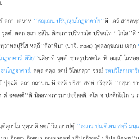
.
ารํ ตถา. เตนาห
‘‘ธฺเน ปริปุณฺณโกฏฺาคาโร’’
ติ. เอวํ สารคพฺ
ิ วุตฺตํ. ตตฺถ ยถา อสิโน ติกฺขภาวปริหารโต ปริจฺฉโท ‘‘โกโส’’ติ ว
‘‘ทฺวาทสปุริโส หตฺถี’’ติอาทินา (ปาจิ. ๓๑๔) วุตฺตลกฺขเณน เจตฺถ
โกฏฺาคารํ ติวิธ’’
นฺติอาทิ วุตฺตํ. ชาตรูปรชตโต หิ อฺํ โลห
ํ
ธนโกฏฺาคารํ.
ตตฺถ ตตฺถ รตนํ วิโลเกตฺวา จรณํ
รตนวิโลกนจาร
ปุจฺฉติ. ตถา กถาปเน หิ อสติ ปริสา สทฺทํ กริสฺสติ ‘‘กสฺมา ราช
ํ ฉฑฺเฑตี’’ติ นิสฺสทฺทภาวมาปชฺชิสฺสติ. ตโต จ ปกติกฺโขโภ น ภวิ
ฺติตุกาโม หุตฺวาติ อตฺถํ วิฺาเปตุํ
‘‘เอเกน ปณฺฑิเตน สทฺธึ มนฺเ
น ภิกฺขเว ภิกฺขุนา อฺาตพฺพํ ปริปุจฺฉิตพฺพํ ปริปฺหิตพฺพ’’นฺ