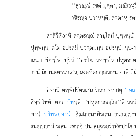
‘‘สุวณฺณํ รชตํ มุตฺตา, มณิเวฬุร
วชิรฺจ ปวาฬนฺติ, สตฺตาหุ รตน
สาลิวีหิอาทิ สตฺตธฺํ สานุโลมํ ปุพฺพนฺ
ปุพฺพนฺนํ, ตโต อปรสฺมึ ปวตฺตมนฺนํ อปรนฺนํ. นฺ
เสน เวทิตพฺโพ. ปุริมํ ‘‘อฑฺโฒ มหทฺธโน ปหูตชา
วจนํ นิธานคตธนวเสน, สงฺคหิตธฺวเสน จาติ อิมํ
อิทานิ ตพฺพิปรีตวเสน วิเสสํ ทสฺเสตุํ
‘‘อถ
สิทฺธํ โหติ. ตตฺถ
อิท
นฺติ ‘‘ปหูตธนธฺโ’’ติ วจน
ทานํ
ปริพฺพยทานํ.
อิณโสธนาทิวเสน ธนธฺ
ธนธฺานํ วเสน. กตฺถจิ ปน สมุจฺจยวิรหิตปาโ ท