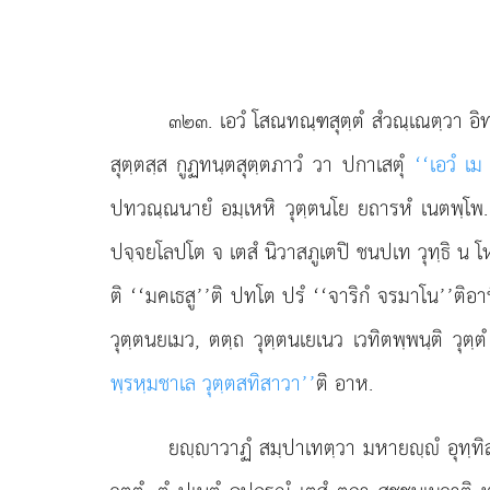
๓๒๓
. เอวํ
โสณทณฺฑสุตฺตํ สํวณฺเณตฺวา อิท
สุตฺตสฺส กูฏทนฺตสุตฺตภาวํ วา ปกาเสตุํ
‘‘เอวํ เม
ปทวณฺณนายํ อมฺเหหิ วุตฺตนโย ยถารหํ เนตพฺโพ. 
ปจฺจยโลปโต จ เตสํ นิวาสภูเตปิ ชนปเท วุทฺธิ น โ
ติ ‘‘มคเธสู’’ติ ปทโต ปรํ ‘‘จาริกํ จรมาโน’’ติอา
วุตฺตนยเมว, ตตฺถ วุตฺตนเยเนว เวทิตพฺพนฺติ วุตฺต
พฺรหฺมชาเล วุตฺตสทิสาวา’’
ติ อาห.
ยฺาวาฏํ สมฺปาเทตฺวา มหายฺํ อุทฺทิส