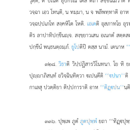
วุตฺตํ, ตํ ปเนตํ อุปกรณํ เตสํ ตถา สชฺชนเมวาติ 
วจฺฉา เอว โหนฺติ, น ทมฺมา, น จ พลีพทฺทาติ อา
วจฺฉปฺปเภโท สงฺคหิโต โหติ.
เอเต
ติ อุสภาทโย อุ
ติร
ลาปาทิปกฺขีนฺจ. สงฺขฺยาวเสน อเนกตํ สตฺตสต
ปกฺขีนํ พนฺธนตฺถมฺภํ.
ยูโป
ติปิ ตสฺส นามํ. เตนาห
‘
๓๒๘
.
วิธา
ติ วิปฺปฏิสารวิโนทนา. โย หิ ย
ปุฺาภิสนฺทํ อวิจฺฉินฺทิตฺวา เปนฺตีติ
‘‘ปนา’’
ติ
กาเลสุ ปวตฺติยา ติปฺปการาติ อาห
‘‘ติฏฺปน’’
นฺต
๓๓๖
. ปุพฺเพ ภูตํ
ภูตปุพฺพํ
ยถา ‘‘ทิฏฺปุพ