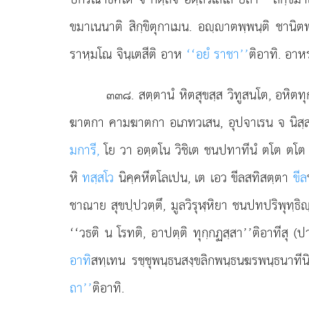
ขมาเนนาติ สิกฺขิตุกาเมน. อฺาตพฺพนฺติ ชานิต
ราหฺมโณ จินฺเตสีติ อาห
‘‘อยํ ราชา’’
ติอาทิ. อาหร
๓๓๘
. สตฺตานํ
หิตสุขสฺส วิทูสนโต, อหิ
ฆาตกา คามฆาตกา อเภทวเสน, อุปจาเรน จ นิสฺสย
มการี,
โย วา อตฺตโน วิชิเต ชนปทาทีนํ ตโต ตโต 
หิ
ทสฺสโว
นิคฺคหีตโลเปน, เต เอว ขีลสทิสตฺตา
ขีล
ชาณาย สุขปฺปวตฺตึ, มูลวิรุฬฺหิยา ชนปทปริพุทฺธิ
‘‘วธติ น โรทติ, อาปตฺติ ทุกฺกฏสฺสา’’ติอาทีสุ (
อาทิ
สทฺเทน รชฺชุพนฺธนสงฺขลิกพนฺธนฆรพนฺธนาทีน
ถา’’
ติอาทิ.