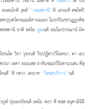
ววจฺฉสตานิ. วจฺฉานํ วิเสสาติ หิ
วจฺฉตรา,
เต ปน
 อนตฺถโกติ วุตฺตํ
‘‘วจฺฉสตานี’’
ติ. เอวฺหิ สพฺโพปิ
ุปสทกุรุงฺคโคกณฺณมิคานฺเจว โมรกปิฺชรวฏฺฏกติตฺ
 สตฺตสตานิ
จาติ อตฺโถ.
ถูณ
นฺติ ยฺโปกรณานํ มิค
โรธนโต วิธา วุจฺจนฺติ วิปฺปฏิสารวิโนทนา, ตา เอว
ีติ. ปนา เจตา ยฺสฺส อาทิมชฺฌปริโยสานวเสน ตีสุ
ขโรนฺตี’’ติ กตฺวา. เตนาห
‘‘โสฬสปริวาร’’
นฺติ.
ารภูตํ ปุฺจริยนฺติ อตฺโถ. ตถา หิ ตสฺส อนุคามินิธิ