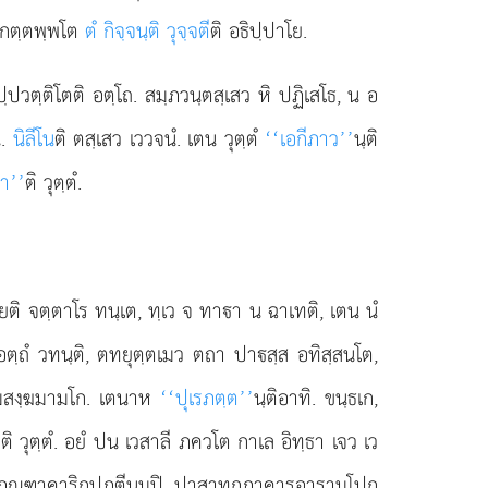
 กตฺตพฺพโต
ตํ กิจฺจนฺติ วุจฺจตี
ติ อธิปฺปาโย.
ปฺปวตฺติโตติ อตฺโถ. สมฺภวนฺตสฺเสว หิ ปฏิเสโธ, น อ
น.
นิลีโน
ติ ตสฺเสว เววจนํ. เตน วุตฺตํ
‘‘เอกีภาว’’
นฺติ
า’’
ติ วุตฺตํ.
ายติ จตฺตาโร ทนฺเต, ทฺเว จ ทาา น ฉาเทติ, เตน นํ
อตฺถํ วทนฺติ, ตทยุตฺตเมว ตถา ปาสฺส อทิสฺสนโต,
ฺมสงฺฆมามโก. เตนาห
‘‘ปุเรภตฺต’’
นฺติอาทิ. ขนฺธเก,
’
ติ วุตฺตํ. อยํ ปน เวสาลี ภควโต กาเล อิทฺธา เจว เว
ติภณฺฑาคาริกปภุตีนมฺปิ, ปาสาทกูฏาคารอารามโปกฺ