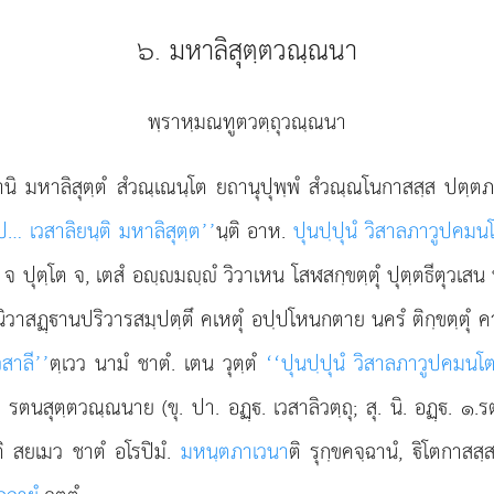
๖. มหาลิสุตฺตวณฺณนา
พฺราหฺมณทูตวตฺถุวณฺณนา
านิ มหาลิสุตฺตํ สํวณฺเณนฺโต ยถานุปุพฺพํ สํวณฺณโนกาสสฺส ปตฺตภาวํ
เป… เวสาลิยนฺติ มหาลิสุตฺต’’
นฺติ อาห.
ปุนปฺปุนํ วิสาลภาวูปคมน
จ ปุตฺโต จ, เตสํ อฺมฺํ วิวาเหน โสฬสกฺขตฺตุํ ปุตฺตธีตุวเส
วาสฏฺานปริวารสมฺปตฺตึ คเหตุํ อปฺปโหนกตาย นครํ ติกฺขตฺตุํ คาว
วสาลี’’
ตฺเวว นามํ ชาตํ. เตน วุตฺตํ
‘‘ปุนปฺปุนํ วิสาลภาวูปคมนโ
รตนสุตฺตวณฺณนาย (ขุ. ปา. อฏฺ. เวสาลิวตฺถุ; สุ. นิ. อฏฺ. 
ติ สยเมว ชาตํ อโรปิมํ.
มหนฺตภาเวนา
ติ รุกฺขคจฺฉานํ, ิโตกา