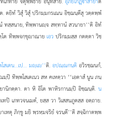
ณาทิเภทาย จตุพฺพิธาย อนุทิสาย.
อุภยโกฏฺาสายา
ติ
ยิทํ วิสุํ วิสุํ ปริกมฺมกรเณน อิชฺฌนฺตีสุ วตฺตพฺพํ
ูปานํ ทสฺสนาย, ทิพฺพานฺจ สทฺทานํ สวนายา’’ติ อิทํ
ฺขตฺโต ทิพฺพจกฺขุาณาย
เอว
ปริกมฺมสฺส กตตฺตา วิชฺ
พฺพโสเตน…เป… มฺเ’’
ติ.
อปณฺณกนฺติ
อวิรชฺฌนกํ,
ณมฺปิ ทิพฺพโสเตเนว สห คเหตฺวา ‘‘เอตาสํ นูน ภนฺ
ยานิกตฺตา. ตา หิ อิโต พาหิรกานมฺปิ อิชฺฌนฺติ.
น
เภเทปิ เภทวจนเมตํ, ยสฺส วา วิเสสนภูตสฺส อตฺถาย.
เหตุ ภิกฺขู มยิ พฺรหฺมจริยํ จรนฺตี’’ติ สจฺฉิกาตพฺพ