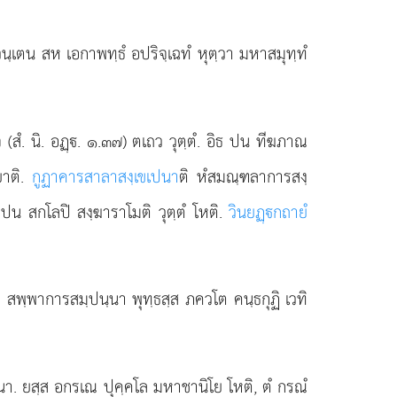
นฺเตน สห เอกาพทฺธํ อปริจฺเฉทํ หุตฺวา มหาสมุทฺทํ
 (สํ. นิ. อฏฺ. ๑.๓๗) ตเถว วุตฺตํ. อิธ ปน ทีฆภาณ
ยาติ.
กูฏาคารสาลาสงฺเขเปนา
ติ หํสมณฺฑลาการสงฺ
น สกโลปิ สงฺฆาราโมติ วุตฺตํ โหติ.
วินยฏฺกถายํ
สพฺพาการสมฺปนฺนา พุทฺธสฺส ภควโต คนฺธกุฏิ เวทิ
นา. ยสฺส อกรเณ ปุคฺคโล มหาชานิโย โหติ, ตํ กรณํ