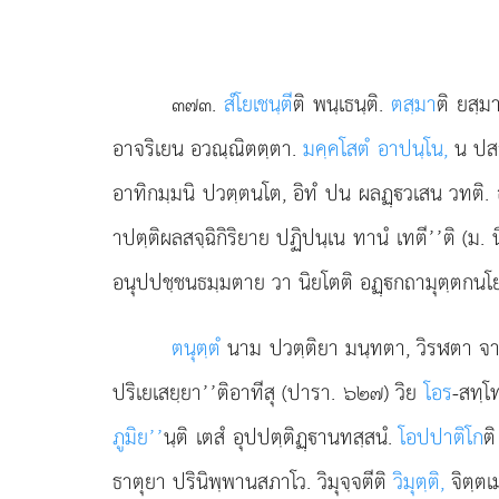
๓๗๓
.
สํโยเชนฺตี
ติ
พนฺเธนฺติ.
ตสฺมา
ติ ยสฺม
อาจริเยน อวณฺณิตตฺตา.
มคฺคโสตํ อาปนฺโน,
น ปสาท
อาทิกมฺมนิ ปวตฺตนโต, อิทํ ปน ผลฏฺวเสน วทติ
าปตฺติผลสจฺฉิกิริยาย ปฏิปนฺเน ทานํ เทตี’’ติ (ม.
อนุปปชฺชนธมฺมตาย วา นิยโตติ อฏฺกถามุตฺตกนโ
ตนุตฺตํ
นาม ปวตฺติยา มนฺทตา, วิรฬตา จาต
ปริเยเสยฺยา’’ติอาทีสุ (ปารา. ๖๒๗) วิย
โอร
-สทฺโ
ภูมิย’’
นฺติ
เตสํ อุปปตฺติฏฺานทสฺสนํ.
โอปปาติโก
ต
ธาตุยา ปรินิพฺพานสภาโว. วิมุจฺจตีติ
วิมุตฺติ,
จิตฺตเม