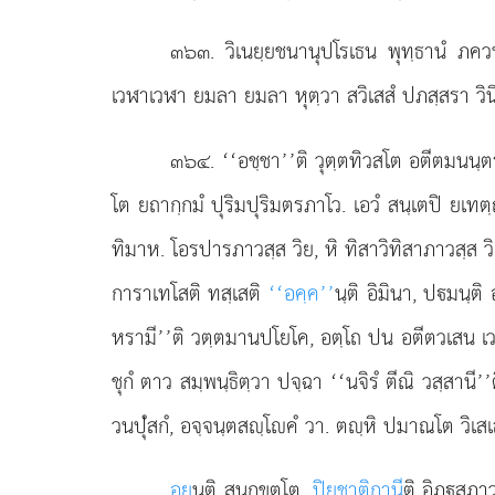
๓๖๓
. วิเนยฺยชนานุปโรเธน
พุทฺธานํ ภคว
เวฬาเวฬา ยมลา
ยมลา หุตฺวา สวิเสสํ ปภสฺสรา วินิ
๓๖๔
. ‘‘อชฺชา’’ติ วุตฺตทิวสโต อตีตมนนฺต
โต ยถากฺกมํ ปุริมปุริมตรภาโว. เอวํ สนฺเตปิ ยเทตฺถ ‘
ทิมาห. โอรปารภาวสฺส วิย, หิ ทิสาวิทิสาภาวสฺส วิ
การาเทโสติ ทสฺเสติ
‘‘อคฺค’’
นฺติ อิมินา, ปมนฺต
หรามี’’ติ วตฺตมานปโยโค, อตฺโถ ปน อตีตวเสน เวท
ชุกํ ตาว สมฺพนฺธิตฺวา ปจฺฉา ‘‘นจิรํ ตีณิ วสฺสานี’
วนปุํสกํ, อจฺจนฺตสฺโคํ วา. ตฺหิ ปมาณโต วิเสเ
อย
นฺติ สุนกฺขตฺโต.
ปิยชาติกานี
ติ อิฏฺสภา