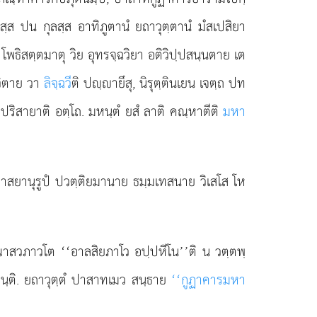
ตสฺส ปน กุลสฺส อาทิภูตานํ ยถาวุตฺตานํ มํสเปสิยา
ต โพธิสตฺตมาตุ วิย อุทรจฺฉวิยา อติวิปฺปสนฺนตาย เต
ฉวิตาย วา
ลิจฺฉวี
ติ ปฺายึสุ, นิรุตฺตินเยน เจตฺถ ปท
วา ปริสายาติ อตฺโถ. มหนฺตํ ยสํ ลาติ คณฺหาตีติ
มหา
ฌาสยานุรูปํ ปวตฺติยมานาย ธมฺมเทสนาย วิเสโส โห
ีณาสวภาวโต ‘‘อาลสิยภาโว อปฺปหีโน’’ติ น วตฺตพฺ
ยนฺติ. ยถาวุตฺตํ ปาสาทเมว สนฺธาย
‘‘กูฏาคารมหา