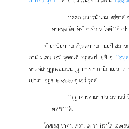
กาพทฺธํ หุตฺวา’’
ติ. ยํ ปน เวนยิกานํ มเตน
วินยฏฺ
‘‘ตตฺถ มหาวนํ นาม สยํชาตํ อโ
อาหจฺจ ิตํ, อิทํ ตาทิสํ น โหตี’’ติ (
ตํ
มชฺฌิมภาณกสํยุตฺตภาณกานมฺปิ สมาน
กานํ มเตน เอวํ วุตฺตนฺติ ทฏฺพฺพํ. ยทิ จ
‘‘อหุต
ขาตหํสวฏฺฏกจฺฉนฺเนน กูฏาคารสาลานิยาเมน, ตถา
(ปารา. อฏฺ. ๒.๑๖๒) ตุ เอวํ วุตฺตํ –
‘‘กูฏาคารสาลา ปน มหาวนํ นิส
ตพฺพา’’ติ.
โกสเลสุ ชาตา, ภวา, เต วา นิวาโส เอเตสน