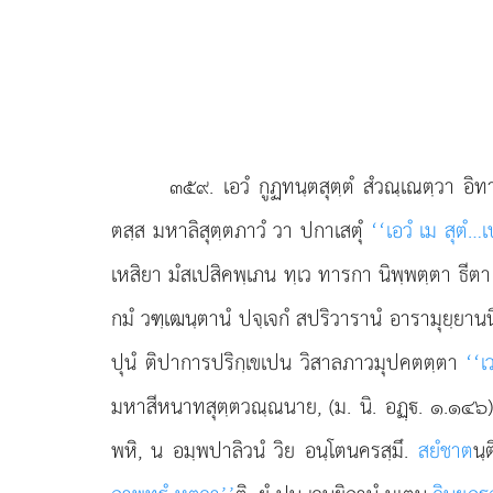
๓๕๙
. เอวํ
กูฏทนฺตสุตฺตํ สํวณฺเณตฺวา อิท
ตสฺส มหาลิสุตฺตภาวํ วา ปกาเสตุํ
‘‘เอวํ เม สุตํ…
เหสิยา มํสเปสิคพฺเภน ทฺเว ทารกา นิพฺพตฺตา ธีตา 
กมํ วฑฺเฒนฺตานํ ปจฺเจกํ สปริวารานํ อารามุยฺยานนิ
ปุนํ ติปาการปริกฺเขเปน วิสาลภาวมุปคตตฺตา
‘‘เ
มหาสีหนาทสุตฺตวณฺณนาย, (ม. นิ. อฏฺ. ๑.๑๔๖) 
พหิ, น อมฺพปาลิวนํ วิย อนฺโตนครสฺมึ.
สยํชาต
นฺ