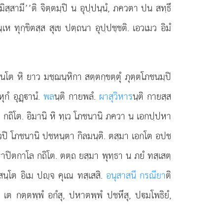
รมิสฺสามี’’ติ จิตฺตมฺปิ น อุปฺปนฺนํ, ภควตา ปน สทฺธึ
ห ทุกฺขิตสฺส สุเข ปตฺถนา อุปฺปชฺชติ. เอวเมว อิมํ
ฺคมนโต หิ ยาว มชฺฌนฺหิกา สตฺตกฺขตฺตุํ ภุตฺตโภชนมฺปิ
หุกํ อุฏฺานํ.
พล
นฺติ กายพลํ.
ผาสุวิหาร
นฺติ กายสฺส
ล กถิโต. อิมานิ หิ ทฺเว โภชนานิ ภควา น เอกปฺปหา
ฺเวปิ โภชนานิ ปชหนฺตา กิลมนฺติ. ตสฺมา เอกโต อปช
ชหาปิตกาโล กถิโต. ตตฺถ
ยสฺมา พุทฺธา น ภยํ ทสฺเสตฺ
สนฺโต อิเม ปฺจ คุเณ ทสฺเสสิ.
อนุสาสนี กรณียา
ติ
เต กตฺตพฺพํ อกํสุ, ปหาตพฺพํ ปชหึสุ, ปมโพธิยํ,