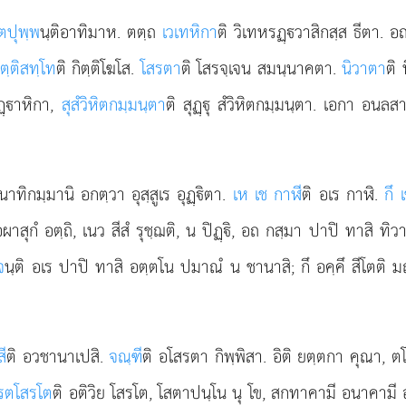
ูตปุพฺพ
นฺติอาทิมาห. ตตฺถ
เวเทหิกา
ติ วิเทหรฏฺวาสิกสฺส ธีตา. 
ิตฺติสทฺโท
ติ กิตฺติโฆโส.
โสรตา
ติ โสรจฺเจน สมนฺนาคตา.
นิวาตา
ติ 
ุฏฺาหิกา,
สุสํวิหิตกมฺมนฺตา
ติ สุฏฺุ สํวิหิตกมฺมนฺตา. เอกา อนลส
าทิกมฺมานิ อกตฺวา อุสฺสูเร อุฏฺิตา.
เห เช กาฬี
ติ อเร กาฬิ.
กึ 
อผาสุกํ อตฺถิ, เนว สีสํ รุชฺฌติ, น ปิฏฺิ, อถ กสฺมา ปาปิ ทาสิ ท
จ
นฺติ อเร ปาปิ ทาสิ อตฺตโน ปมาณํ น ชานาสิ; กึ อคฺคึ สีโตติ ม
ี
ติ อวชานาเปสิ.
จณฺฑี
ติ อโสรตา กิพฺพิสา. อิติ ยตฺตกา คุณา, ต
รตโสรโต
ติ อติวิย โสรโต, โสตาปนฺโน
นุ โข, สกทาคามี อนาคามี อ