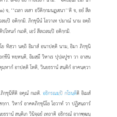
) จ, ‘‘เวลา เจสา อวีติกฺกมนฏฺเนา’’ติ จ, อยํ สีล
ลมฺปิ อติกฺกมิ. ภิกฺขุนีนํ โอวาเท ปมาณํ นาม อตฺถิ
โหนกํ กเถติ, เอวํ สีลเวลมฺปิ อติกฺกมิ.
 ทิสฺวา นตฺถิ อิมาสํ อนาปตฺติ นาม, อิมา ภิกฺขุนิ
 อกฺขีนิ ทยฺหนฺติ, อิมสฺมึ วิหาเร ปุปฺผปูชา วา อาสน
ุมฺหากํ อาปตฺติ โหติ, วินยธรานํ สนฺติกํ อาคนฺตฺวา
ิกฺขุนีหีติ อคุณํ กเถติ.
อธิกรณมฺปิ กโรนฺตี
ติ อิเมสํ
 สกฺกา. วิหารํ อาคตภิกฺขุนิโย โอวาทํ วา ปฏิสนฺถารํ
นยธรานํ สนฺติเก วินิจฺฉยํ เทถาติ อธิกรณํ อากฑฺฒนฺ