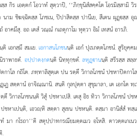
สฺส กิร เอตฺตกํ โอวาทํ สุตฺวาปิ, ‘‘ภิกฺขุนิสํสคฺคโต โอรมิสฺสามิ
วิ
นาม ชิฆจฺฉิตสฺส โภชเน, ปิปาสิตสฺส ปานีเย, สีเตน ผุฏฺสฺส อุณฺเ
ปาถํ อาคมึสุ. อถ เตสํ วณฺณํ กเถตุกาโม หุตฺวา อิมํ เทสนํ อารภิ.
นฺติ เอกสฺมึ สมเย.
เอกาสนโภชน
นฺติ เอกํ ปุเรภตฺตโภชนํ. สูริยุค
 นิราพาธตํ.
อปฺปาตงฺกต
นฺติ นิทฺทุกฺขตํ.
ลหุฏฺาน
นฺติ สรีรสฺส สลฺล
หาปิตกาโล กถิโต. ภทฺทาลิสุตฺเต ปน รตฺตึ วิกาลโภชนํ ปชหาปิตกาโ
ฏฺเฏ สตฺตานํ อาจิณฺณานิ. สนฺติ กุลปุตฺตา สุขุมาลา, เต เอกโต ท
รตฺตึ วิกาลโภชนนฺติ วิสุํ ปชหาเปสิ. เตสุ อิธ ทิวา วิกาลโภชนํ ป
 ปชหาเปนฺติ, เอวฺหิ สตฺตา สุเขน ปชหนฺติ. ตสฺมา อานิสํสํ ทสฺเ
 อิทํ มา กโรถา’’ติ สตุปฺปาทกรณียมตฺตเมว อโหสิ. ตาวตฺตเกเนว 
ิ.