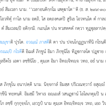
 อยํ สีมเวลา นาม. ‘‘เวลาอนติกฺกโม เสตุฆาโต’’ติ (ธ. ส. ๒๙๙-๓๐๑
ิ โอวทิตุํ กาโล นาม อตฺถิ, โส อตฺถงฺคเตปิ สูริเย
โอวทนฺโต ตํ กาลเว
ํ สีมเวลมฺปิ อติกฺกมิ. กเถนฺโต ปน ทวสหคตํ กตฺวา ทุฏฺุลฺลาปตฺติป
มฺมุขา
ติ ปุรโต.
อวณฺณํ ภาสตี
ติ ตา ปน ปจนโกฏฺฏนาทีนิ กโรนฺติโย
กรณมฺปิ กโรตี
ติ อิเมสํ ภิกฺขูนํ อิมา ภิกฺขุนิโย ทิฏฺกาลโต ปฏฺาย
ุลธีตโร เอตา ลชฺชินิโย
, ตุมฺเห อิมา อิทฺจิทฺจ วทถ, อยํ นาม ต
สฺส ภิกฺขุโน อนาปตฺติ นาม. นิจฺจกาลํ อิมสฺส ปริเวณทฺวารํ อสุฺํ ภ
ฺขีนิ ทยฺหนฺติ. อิมสฺมึ วิหาเร อฺเสํ วสนฏฺานํ โอโลเกตุมฺปิ น
โก ลชฺชี กุกฺกุจฺจโก, เอวรูปํ นาม ตุมฺเห อิทฺจิทฺจ วทถ, เอถ วิ