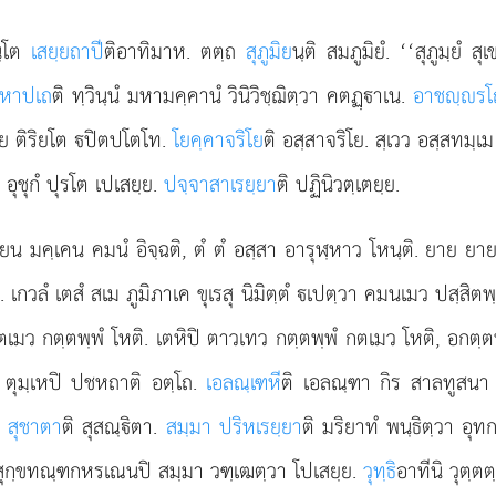
นฺโต
เสยฺยถาปี
ติอาทิมาห. ตตฺถ
สุภูมิย
นฺติ สมภูมิยํ. ‘‘สุภูมฺยํ 
มหาปเถ
ติ ทฺวินฺนํ มหามคฺคานํ วินิวิชฺฌิตฺวา คตฏฺาเน.
อาชฺรโ
สาย ติริยโต ปิตปโตโท.
โยคฺคาจริโย
ติ อสฺสาจริโย. สฺเวว อสฺสทมฺเ
ิ อุชุกํ ปุรโต เปเสยฺย.
ปจฺจาสาเรยฺยา
ติ ปฏินิวตฺเตยฺย.
ยน มคฺเคน คมนํ อิจฺฉติ, ตํ ตํ อสฺสา อารุฬฺหาว โหนฺติ. ยาย ยา
กวลํ เตสํ สเม ภูมิภาเค ขุเรสุ นิมิตฺตํ เปตฺวา คมนเมว ปสฺสิตพฺพํ โ
ตเมว กตฺตพฺพํ โหติ. เตหิปิ ตาวเทว กตฺตพฺพํ กตเมว โหติ, อกตฺต
 ตุมฺเหปิ ปชหถาติ อตฺโถ.
เอลณฺเฑหี
ติ เอลณฺฑา กิร สาลทูสนา
.
สุชาตา
ติ สุสณฺิตา.
สมฺมา ปริหเรยฺยา
ติ มริยาทํ พนฺธิตฺวา อุ
สุกฺขทณฺฑกหรเณนปิ สมฺมา วฑฺเฒตฺวา โปเสยฺย.
วุทฺธิ
อาทีนิ วุตฺตต