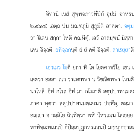
อิทานิ เนสํ สุพฺพจภาวทีปิกํ อุปมํ อาหร
๒.๔๓๘) เอตฺถ ปน มณฺฑภูมิ สุภูมีติ อาคตา.
จตุ
วา ิเตน สกฺกา โหติ คณฺหิตุํ, เอวํ อาลมฺพนํ นิสฺ
เคน อิจฺฉติ.
ยทิจฺฉก
นฺติ ยํ ยํ คตึ อิจฺฉติ.
สาเรยฺยา
ต
เอวเมว โข
ติ ยถา หิ โส โยคฺคาจริโย เยน เ
เสตฺวา อสฺสา เนว วาเรตพฺพา น วิชฺฌิตพฺพา โหนฺติ. เ
นาโหสิ. อิทํ กโรถ อิทํ มา กโรถาติ สตุปฺปาทนมตฺ
ภาคา
หุตฺวา สตุปฺปาทนมตฺเตเนว ปชหึสุ, ตสฺมา
อฺา จ วลฺลิโย ฉินฺทิตฺวา พหิ นีหรเณน โสเธยฺย
พาทิจฺเฉทเนนปิ กิปิลฺลปูฏกหรเณนปิ มกฺกฏกชาล