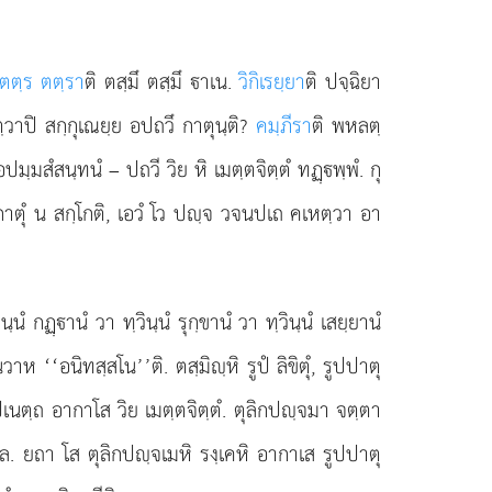
ตตฺร ตตฺรา
ติ
ตสฺมึ ตสฺมึ าเน.
วิกิเรยฺยา
ติ ปจฺฉิยา
วาปิ สกฺกุเณยฺย อปถวึ กาตุนฺติ?
คมฺภีรา
ติ พหลตฺ
โอปมฺมสํสนฺทนํ – ปถวี วิย หิ เมตฺตจิตฺตํ ทฏฺพฺพํ. กุ
ตุํ น สกฺโกติ, เอวํ โว ปฺจ วจนปเถ คเหตฺวา อา
ินฺนํ กฏฺานํ วา ทฺวินฺนํ รุกฺขานํ วา ทฺวินฺนํ เสยฺยานํ
าห ‘‘อนิทสฺสโน’’ติ. ตสฺมิฺหิ รูปํ ลิขิตุํ, รูปปาตุ
เนตฺถ อากาโส วิย เมตฺตจิตฺตํ. ตุลิกปฺจมา จตฺตา
. ยถา โส ตุลิกปฺจเมหิ รงฺเคหิ อากาเส รูปปาตุ