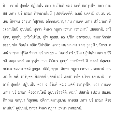
มิ – ตถายํ ปุคฺคโล ปฏิปนฺโน ตถา จ อิริยติ ตฺจ มคฺคํ สมารูฬฺโห, ยถา กาย
สฺส เภทา ปรํ มรณา ติรจฺฉานโยนึ อุปปชฺชิสฺสตีติ. ตเมนํ ปสฺสามิ อปเรน สม
เยน ทิพฺเพน จกฺขุนา วิสุทฺเธน อติกฺกนฺตมานุสเกน กายสฺส เภทา ปรํ มรณา ติ
รจฺฉานโยนึ อุปปนฺนํ, ทุกฺขา ติพฺพา กฏุกา เวทนา เวทยมานํ. เสยฺยถาปิ, สาริ
ปุตฺต, คูถกูโป สาธิกโปริโส, ปูโร คูถสฺส. อถ ปุริโส อาคจฺเฉยฺย ฆมฺมาภิตตฺโต
ฆมฺมปเรโต
กิลนฺโต ตสิโต ปิปาสิโต เอกายเนน มคฺเคน ตเมว คูถกูปํ ปณิธาย. ต
เมนํ จกฺขุมา ปุริโส ทิสฺวา เอวํ วเทยฺย – ‘ตถายํ ภวํ ปุริโส ปฏิปนฺโน ตถา
จ อิริ
ยติ ตฺจ มคฺคํ สมารูฬฺโห ยถา อิมํเยว คูถกูปํ อาคมิสฺสตี’ติ. ตเมนํ ปสฺเสยฺย
อปเรน สมเยน ตสฺมึ คูถกูเป ปติตํ, ทุกฺขา ติพฺพา กฏุกา เวทนา เวทยมานํ. เอว
เมว โข อหํ, สาริปุตฺต, อิเธกจฺจํ ปุคฺคลํ เอวํ เจตสา เจโต ปริจฺจ ปชานามิ – ต
ถายํ ปุคฺคโล ปฏิปนฺโน ตถา จ อิริยติ ตฺจ มคฺคํ สมารูฬฺโห, ยถา กายสฺส
เภทา ปรํ มรณา ติรจฺฉานโยนึ อุปปชฺชิสฺสตีติ. ตเมนํ ปสฺสามิ อปเรน สมเยน
ทิพฺเพน จกฺขุนา วิสุทฺเธน อติกฺกนฺตมานุสเกน กายสฺส เภทา ปรํ มรณา ติรจฺ
ฉานโยนึ อุปปนฺนํ, ทุกฺขา ติพฺพา กฏุกา เวทนา เวทยมานํ.