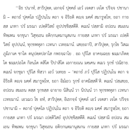
‘‘อิธ ปนาหํ, สาริปุตฺต, เอกจฺจํ ปุคฺคลํ เอวํ เจตสา เจโต ปริจฺจ ปชานา
มิ – ตถายํ ปุคฺคโล ปฏิปนฺโน ตถา จ อิริยติ ตฺจ มคฺคํ สมารูฬฺโห, ยถา กาย
สฺส เภทา ปรํ มรณา เปตฺติวิสยํ อุปปชฺชิสฺสตีติ. ตเมนํ
ปสฺสามิ อปเรน สมเยน
ทิพฺเพน จกฺขุนา วิสุทฺเธน อติกฺกนฺตมานุสเกน กายสฺส เภทา ปรํ มรณา เปตฺติ
วิสยํ อุปปนฺนํ, ทุกฺขพหุลา เวทนา เวทยมานํ. เสยฺยถาปิ, สาริปุตฺต, รุกฺโข วิสเม
ภูมิภาเค ชาโต ตนุปตฺตปลาโส กพรจฺฉาโย
. อถ ปุริโส อาคจฺเฉยฺย ฆมฺมาภิตตฺ
โต ฆมฺมปเรโต กิลนฺโต ตสิโต ปิปาสิโต เอกายเนน มคฺเคน ตเมว รุกฺขํ ปณิธาย.
ตเมนํ จกฺขุมา ปุริโส ทิสฺวา เอวํ วเทยฺย – ‘ตถายํ ภวํ ปุริโส ปฏิปนฺโน ตถา จ
อิริยติ ตฺจ มคฺคํ สมารูฬฺโห, ยถา อิมํเยว รุกฺขํ อาคมิสฺสตี’ติ. ตเมนํ ปสฺเสยฺย
,
อปเรน สมเยน ตสฺส รุกฺขสฺส ฉายาย นิสินฺนํ วา นิปนฺนํ วา ทุกฺขพหุลา เวทนา
เวทยมานํ. เอวเมว โข อหํ, สาริปุตฺต, อิเธกจฺจํ ปุคฺคลํ เอวํ เจตสา เจโต ปริจฺจ
ปชานามิ – ตถายํ ปุคฺคโล ปฏิปนฺโน ตถา จ อิริยติ ตฺจ มคฺคํ สมารูฬฺโห, ยถา
กายสฺส เภทา ปรํ มรณา เปตฺติวิสยํ อุปปชฺชิสฺสตีติ. ตเมนํ ปสฺสามิ อปเรน สม
เยน ทิพฺเพน จกฺขุนา วิสุทฺเธน อติกฺกนฺตมานุสเกน กายสฺส เภทา ปรํ มรณา