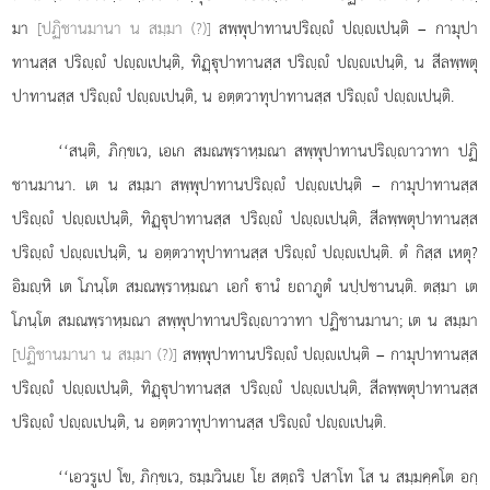
มา
[ปฏิชานมานา น สมฺมา (?)]
สพฺพุปาทานปริฺํ ปฺเปนฺติ – กามุปา
ทานสฺส ปริฺํ ปฺเปนฺติ, ทิฏฺุปาทานสฺส ปริฺํ ปฺเปนฺติ, น สีลพฺพตุ
ปาทานสฺส ปริฺํ ปฺเปนฺติ, น อตฺตวาทุปาทานสฺส ปริฺํ ปฺเปนฺติ.
‘‘สนฺติ, ภิกฺขเว, เอเก สมณพฺราหฺมณา สพฺพุปาทานปริฺาวาทา ปฏิ
ชานมานา. เต น สมฺมา สพฺพุปาทานปริฺํ ปฺเปนฺติ – กามุปาทานสฺส
ปริฺํ ปฺเปนฺติ, ทิฏฺุปาทานสฺส ปริฺํ ปฺเปนฺติ, สีลพฺพตุปาทานสฺส
ปริฺํ ปฺเปนฺติ, น อตฺตวาทุปาทานสฺส ปริฺํ ปฺเปนฺติ. ตํ กิสฺส เหตุ?
อิมฺหิ เต โภนฺโต สมณพฺราหฺมณา เอกํ านํ ยถาภูตํ นปฺปชานนฺติ. ตสฺมา เต
โภนฺโต สมณพฺราหฺมณา สพฺพุปาทานปริฺาวาทา ปฏิชานมานา; เต น สมฺมา
[ปฏิชานมานา น สมฺมา (?)]
สพฺพุปาทานปริฺํ ปฺเปนฺติ – กามุปาทานสฺส
ปริฺํ ปฺเปนฺติ, ทิฏฺุปาทานสฺส ปริฺํ
ปฺเปนฺติ, สีลพฺพตุปาทานสฺส
ปริฺํ ปฺเปนฺติ, น อตฺตวาทุปาทานสฺส ปริฺํ ปฺเปนฺติ.
‘‘เอวรูเป
โข, ภิกฺขเว, ธมฺมวินเย โย สตฺถริ ปสาโท โส น สมฺมคฺคโต อกฺ