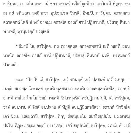
สาริปุตฺต, ตถาคโต อาสวานํ ขยา อนาสวํ เจโตวิมุตฺตึ ปฺาวิมุตฺตึ ทิฏฺเว ธมฺ
เม สยํ อภิฺา สจฺฉิกตฺวา อุปสมฺปชฺช วิหรติ, อิทมฺปิ, สาริปุตฺต, ตถาคตสฺส
ตถาคตพลํ โหติ ยํ พลํ อาคมฺม ตถาคโต อาสภํ านํ ปฏิชานาติ, ปริสาสุ สีหนา
ทํ นทติ, พฺรหฺมจกฺกํ ปวตฺเตติ.
‘‘อิมานิ โข, สาริปุตฺต, ทส ตถาคตสฺส ตถาคตพลานิ เยหิ พเลหิ สมนฺ
นาคโต ตถาคโต อาสภํ านํ ปฏิชานาติ, ปริสาสุ สีหนาทํ นทติ, พฺรหฺมจกฺกํ
ปวตฺเตติ.
. ‘‘โย
โข มํ, สาริปุตฺต, เอวํ ชานนฺตํ เอวํ ปสฺสนฺตํ เอวํ วเทยฺย –
๑๔๙
‘นตฺถิ สมณสฺส โคตมสฺส อุตฺตริมนุสฺสธมฺมา อลมริยาณทสฺสนวิเสโส; ตกฺกปริ
ยาหตํ
สมโณ โคตโม ธมฺมํ เทเสติ วีมํสานุจริตํ สยํปฏิภาน’นฺติ, ตํ, สาริปุตฺต,
วาจํ อปฺปหาย ตํ จิตฺตํ อปฺปหาย ตํ ทิฏฺึ อปฺปฏินิสฺสชฺชิตฺวา ยถาภตํ นิกฺขิตฺโต
เอวํ นิรเย. เสยฺยถาปิ, สาริปุตฺต, ภิกฺขุ สีลสมฺปนฺโน สมาธิสมฺปนฺโน ปฺาสมฺ
ปนฺโน ทิฏฺเว ธมฺเม
อฺํ อาราเธยฺย, เอวํ สมฺปทมิทํ, สาริปุตฺต, วทามิ. ตํ วาจํ