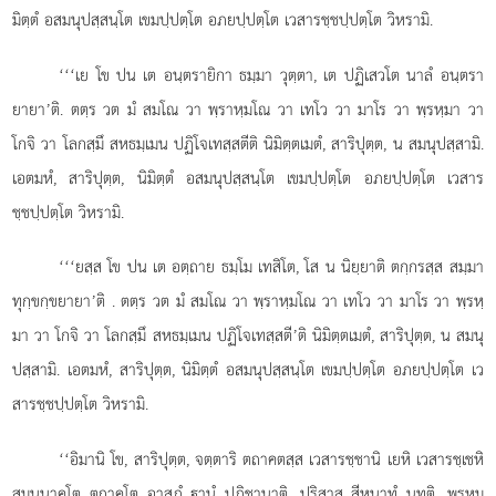
มิตฺตํ อสมนุปสฺสนฺโต เขมปฺปตฺโต อภยปฺปตฺโต
เวสารชฺชปฺปตฺโต วิหรามิ.
‘‘‘เย โข ปน เต อนฺตรายิกา ธมฺมา วุตฺตา, เต ปฏิเสวโต นาลํ อนฺตรา
ยายา’ติ. ตตฺร วต มํ สมโณ วา พฺราหฺมโณ วา เทโว วา มาโร วา พฺรหฺมา วา
โกจิ วา โลกสฺมึ สหธมฺเมน ปฏิโจเทสฺสตีติ นิมิตฺตเมตํ, สาริปุตฺต, น สมนุปสฺสามิ.
เอตมหํ, สาริปุตฺต, นิมิตฺตํ อสมนุปสฺสนฺโต เขมปฺปตฺโต อภยปฺปตฺโต เวสาร
ชฺชปฺปตฺโต วิหรามิ.
‘‘‘ยสฺส โข ปน เต อตฺถาย ธมฺโม เทสิโต, โส น นิยฺยาติ ตกฺกรสฺส สมฺมา
ทุกฺขกฺขยายา’ติ
. ตตฺร วต มํ สมโณ วา พฺราหฺมโณ วา เทโว วา มาโร วา พฺรหฺ
มา วา โกจิ วา โลกสฺมึ สหธมฺเมน ปฏิโจเทสฺสตี’ติ นิมิตฺตเมตํ, สาริปุตฺต, น สมนุ
ปสฺสามิ. เอตมหํ, สาริปุตฺต, นิมิตฺตํ อสมนุปสฺสนฺโต เขมปฺปตฺโต อภยปฺปตฺโต เว
สารชฺชปฺปตฺโต วิหรามิ.
‘‘อิมานิ
โข, สาริปุตฺต, จตฺตาริ ตถาคตสฺส เวสารชฺชานิ เยหิ เวสารชฺเชหิ
สมนฺนาคโต ตถาคโต อาสภํ านํ ปฏิชานาติ, ปริสาสุ สีหนาทํ นทติ, พฺรหฺม