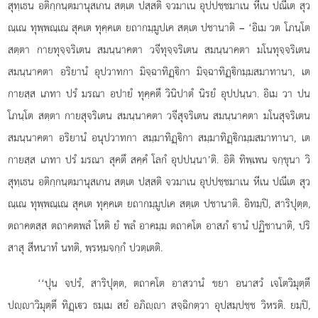
สุทฺเธน อติกฺกนฺตมานุสเกน สตฺเต ปสฺสติ จวมาเน อุปปชฺชมาเน หีเน ปณีเต สุว
ณฺเณ ทุพฺพณฺเณ สุคเต ทุคฺคเต ยถากมฺมูปเค สตฺเต ปชานาติ – ‘อิเม วต โภนฺโต
สตฺตา กายทุจฺจริเตน สมนฺนาคตา วจีทุจฺจริเตน สมนฺนาคตา มโนทุจฺจริเตน
สมนฺนาคตา อริยานํ อุปวาทกา มิจฺฉาทิฏฺิกา มิจฺฉาทิฏฺิกมฺมสมาทานา, เต
กายสฺส เภทา ปรํ มรณา อปายํ ทุคฺคตึ วินิปาตํ นิรยํ อุปปนฺนา. อิเม วา ปน
โภนฺโต สตฺตา กายสุจริเตน สมนฺนาคตา วจีสุจริเตน สมนฺนาคตา มโนสุจริเตน
สมนฺนาคตา อริยานํ อนุปวาทกา สมฺมาทิฏฺิกา สมฺมาทิฏฺิกมฺมสมาทานา, เต
กายสฺส เภทา ปรํ มรณา สุคตึ สคฺคํ โลกํ อุปปนฺนา’ติ. อิติ ทิพฺเพน จกฺขุนา วิ
สุทฺเธน อติกฺกนฺตมานุสเกน สตฺเต ปสฺสติ จวมาเน อุปปชฺชมาเน หีเน ปณีเต สุว
ณฺเณ ทุพฺพณฺเณ สุคเต ทุคฺคเต ยถากมฺมูปเค สตฺเต ปชานาติ. อิทมฺปิ, สาริปุตฺต,
ตถาคตสฺส ตถาคตพลํ โหติ ยํ พลํ อาคมฺม ตถาคโต อาสภํ านํ ปฏิชานาติ, ปริ
สาสุ สีหนาทํ นทติ, พฺรหฺมจกฺกํ ปวตฺเตติ.
‘‘ปุน จปรํ, สาริปุตฺต, ตถาคโต อาสวานํ ขยา อนาสวํ เจโตวิมุตฺตึ
ปฺาวิมุตฺตึ ทิฏฺเว ธมฺเม สยํ อภิฺา สจฺฉิกตฺวา อุปสมฺปชฺช วิหรติ. ยมฺปิ,