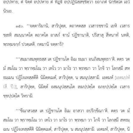
อปฺปหาย, ตํ จิตฺตํ อปฺปหาย ตํ ทิฏฺึ อปฺปฏินิสฺสชฺชิตฺวา ยถาภตํ นิกฺขิตฺโต เอวํ
นิรเย.
. ‘‘จตฺตาริมานิ, สาริปุตฺต, ตถาคตสฺส เวสารชฺชานิ เยหิ เวสาร
๑๕๐
ชฺเชหิ สมนฺนาคโต ตถาคโต อาสภํ านํ ปฏิชานาติ, ปริสาสุ สีหนาทํ นทติ,
พฺรหฺมจกฺกํ ปวตฺเตติ. กตมานิ จตฺตาริ?
‘‘‘สมฺมาสมฺพุทฺธสฺส เต ปฏิชานโต อิเม ธมฺมา อนภิสมฺพุทฺธา’ติ. ตตฺร วต
มํ สมโณ วา พฺราหฺมโณ วา เทโว วา มาโร วา พฺรหฺมา วา โกจิ วา โลกสฺมึ สห
ธมฺเมน
ปฏิโจเทสฺสตีติ นิมิตฺตเมตํ, สาริปุตฺต, น สมนุปสฺสามิ. เอตมหํ
[เอตมฺปหํ
(สี. ปี.)]
, สาริปุตฺต, นิมิตฺตํ อสมนุปสฺสนฺโต เขมปฺปตฺโต อภยปฺปตฺโต เวสาร
ชฺชปฺปตฺโต วิหรามิ.
‘‘‘ขีณาสวสฺส เต ปฏิชานโต อิเม อาสวา อปริกฺขีณา’ติ. ตตฺร วต มํ
สมโณ วา พฺราหฺมโณ วา เทโว วา มาโร วา พฺรหฺมา วา โกจิ วา โลกสฺมึ สหธมฺ
เมน ปฏิโจเทสฺสตีติ นิมิตฺตเมตํ, สาริปุตฺต, น สมนุปสฺสามิ. เอตมหํ, สาริปุตฺต, นิ