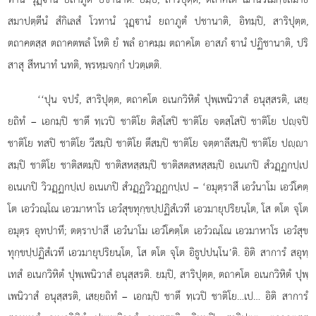
สมาปตฺตีนํ
สํกิเลสํ โวทานํ วุฏฺานํ ยถาภูตํ ปชานาติ, อิทมฺปิ, สาริปุตฺต,
ตถาคตสฺส ตถาคตพลํ โหติ ยํ พลํ อาคมฺม ตถาคโต อาสภํ านํ ปฏิชานาติ, ปริ
สาสุ สีหนาทํ นทติ, พฺรหฺมจกฺกํ ปวตฺเตติ.
‘‘ปุน
จปรํ, สาริปุตฺต, ตถาคโต อเนกวิหิตํ ปุพฺเพนิวาสํ อนุสฺสรติ, เสยฺ
ยถิทํ – เอกมฺปิ ชาตึ ทฺเวปิ ชาติโย ติสฺโสปิ ชาติโย จตสฺโสปิ ชาติโย ปฺจปิ
ชาติโย ทสปิ ชาติโย วีสมฺปิ ชาติโย ตึสมฺปิ ชาติโย จตฺตาลีสมฺปิ ชาติโย ปฺา
สมฺปิ ชาติโย ชาติสตมฺปิ ชาติสหสฺสมฺปิ ชาติสตสหสฺสมฺปิ อเนเกปิ สํวฏฺฏกปฺเป
อเนเกปิ วิวฏฺฏกปฺเป อเนเกปิ สํวฏฺฏวิวฏฺฏกปฺเป – ‘อมุตฺราสึ เอวํนาโม เอวํโคตฺ
โต เอวํวณฺโณ เอวมาหาโร เอวํสุขทุกฺขปฺปฏิสํเวที เอวมายุปริยนฺโต, โส ตโต จุโต
อมุตฺร อุทปาทึ; ตตฺราปาสึ เอวํนาโม เอวํโคตฺโต เอวํวณฺโณ เอวมาหาโร เอวํสุข
ทุกฺขปฺปฏิสํเวที เอวมายุปริยนฺโต, โส ตโต จุโต อิธูปปนฺโน’ติ. อิติ สาการํ สอุทฺ
เทสํ อเนกวิหิตํ ปุพฺเพนิวาสํ อนุสฺสรติ. ยมฺปิ, สาริปุตฺต, ตถาคโต อเนกวิหิตํ ปุพฺ
เพนิวาสํ อนุสฺสรติ, เสยฺยถิทํ – เอกมฺปิ ชาตึ ทฺเวปิ ชาติโย…เป… อิติ สาการํ