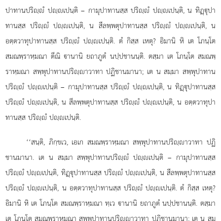
ปาทานปริฺํ ปฺเปนฺติ – กามุปาทานสฺส ปริฺํ ปฺเปนฺติ, น ทิฏฺุปา
ทานสฺส ปริฺํ ปฺเปนฺติ, น สีลพฺพตุปาทานสฺส ปริฺํ ปฺเปนฺติ, น
อตฺตวาทุปาทานสฺส ปริฺํ ปฺเปนฺติ. ตํ กิสฺส เหตุ? อิมานิ หิ เต โภนฺโต
สมณพฺราหฺมณา ตีณิ านานิ ยถาภูตํ นปฺปชานนฺติ. ตสฺมา เต โภนฺโต สมณพฺ
ราหฺมณา สพฺพุปาทานปริฺาวาทา ปฏิชานมานา; เต น สมฺมา สพฺพุปาทาน
ปริฺํ ปฺเปนฺติ – กามุปาทานสฺส ปริฺํ ปฺเปนฺติ, น ทิฏฺุปาทานสฺส
ปริฺํ ปฺเปนฺติ, น สีลพฺพตุปาทานสฺส ปริฺํ ปฺเปนฺติ, น อตฺตวาทุปา
ทานสฺส ปริฺํ ปฺเปนฺติ.
‘‘สนฺติ, ภิกฺขเว, เอเก สมณพฺราหฺมณา สพฺพุปาทานปริฺาวาทา ปฏิ
ชานมานา. เต น สมฺมา สพฺพุปาทานปริฺํ ปฺเปนฺติ – กามุปาทานสฺส
ปริฺํ ปฺเปนฺติ, ทิฏฺุปาทานสฺส ปริฺํ ปฺเปนฺติ, น สีลพฺพตุปาทานสฺส
ปริฺํ ปฺเปนฺติ, น อตฺตวาทุปาทานสฺส ปริฺํ ปฺเปนฺติ. ตํ กิสฺส เหตุ?
อิมานิ หิ เต โภนฺโต สมณพฺราหฺมณา ทฺเว านานิ ยถาภูตํ นปฺปชานนฺติ. ตสฺมา
เต โภนฺโต สมณพฺราหฺมณา สพฺพุปาทานปริฺาวาทา ปฏิชานมานา; เต น สมฺ