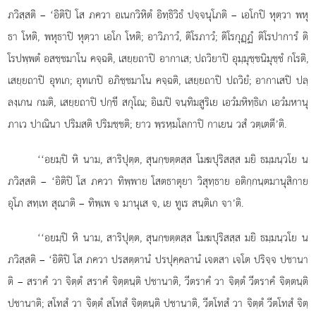
ภวิสฺสติ – ‘อิติปิ โส ภควา อเนกวิหิตํ อิทฺธิวิธํ ปจฺจนุโภติ – เอโกปิ หุตฺวา พหุ
ธา โหติ, พหุธาปิ หุตฺวา เอโก โหติ; อาวิภาวํ, ติโรภาวํ; ติโรกุฏฺฏํ ติโรปาการํ ติ
โรปพฺพตํ อสชฺชมาโน คจฺฉติ, เสยฺยถาปิ อากาเส; ปถวิยาปิ อุมฺมุชฺชนิมุชฺชํ กโรติ,
เสยฺยถาปิ อุทเก; อุทเกปิ อภิชฺชมาโน คจฺฉติ, เสยฺยถาปิ ปถวิยํ; อากาเสปิ ปลฺ
ลงฺเกน กมติ, เสยฺยถาปิ ปกฺขี สกุโณ; อิเมปิ จนฺทิมสูริเย เอวํมหิทฺธิเก เอวํมหานุ
ภาเว ปาณินา ปริมสติ ปริมชฺชติ; ยาว พฺรหฺมโลกาปิ กาเยน วสํ วตฺเตตี’ติ.
‘‘อยมฺปิ
หิ นาม, สาริปุตฺต, สุนกฺขตฺตสฺส โมฆปุริสสฺส มยิ ธมฺมนฺวโย น
ภวิสฺสติ – ‘อิติปิ โส ภควา ทิพฺพาย โสตธาตุยา วิสุทฺธาย อติกฺกนฺตมานุสิกาย
อุโภ สทฺเท สุณาติ – ทิพฺเพ จ มานุเส จ, เย ทูเร สนฺติเก จา’ติ.
‘‘อยมฺปิ หิ นาม, สาริปุตฺต, สุนกฺขตฺตสฺส โมฆปุริสสฺส มยิ ธมฺมนฺวโย น
ภวิสฺสติ – ‘อิติปิ โส ภควา ปรสตฺตานํ ปรปุคฺคลานํ เจตสา เจโต ปริจฺจ ปชานา
ติ – สราคํ วา จิตฺตํ สราคํ จิตฺตนฺติ ปชานาติ, วีตราคํ วา จิตฺตํ วีตราคํ จิตฺตนฺติ
ปชานาติ; สโทสํ วา จิตฺตํ สโทสํ จิตฺตนฺติ ปชานาติ, วีตโทสํ วา จิตฺตํ วีตโทสํ จิตฺ