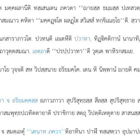
โต มคฺคผลานีติ ทสฺเสนฺเตน ภควตา ‘‘ายสฺส ธมฺมสฺส ปเทสวตฺตี
มณาว คหิตา ‘‘มคฺคฏฺโต ผลฏฺโ สวิเสสํ ทกฺขิเณยฺโย’’ติ. สฺวายม
นฺนกสาราภาวโต. ปวทนฺติ เอเตหีติ
ปวาทา,
ทิฏฺิคติกานํ นานาท
ยถาวุตฺตสมณา.
เอตฺถา
ติ ‘‘ปรปฺปวาทา’’ติ วุตฺเต พาหิรกสมเย.
นํ. าโย วุจฺจติ สห วิปสฺสนาย อริยมคฺโค. เตน หิ นิพฺพานํ ายติ 
ตา จ อริยมคฺคสฺส
อภาวภาวา สุปริสุทฺธสฺส สีลสฺส สุปริสุทฺธา
ฺมาสมฺพุทฺธปเวทิตตายาติ ปราชิกาย
สตฺถุ วิปตฺติเหตุตาย สาสนสฺส
 จ สมตฺเถตุํ
‘‘เตนาห ภควา’’
ติอาทินา ปาฬึ ทสฺเสตฺวา อุปมาปเ