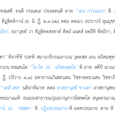
 ทสฺเสติ. ยนฺติ กรณตฺเถ ปจฺจตฺตนฺติ อาห
‘‘เยน การเณนา’’
ติ.
 ทิฏฺิคติกานํ (อ. นิ. ฏี. ๒.๓.๖๒) ตตฺถ ตตฺเถว อปราปรํ อุมฺมุ
ตฺถิยา,
ยถาวุตฺตํ วา ทิฏฺิคตสงฺขาตํ
ติตฺถํ เอเตสํ อตฺถีติ ติตฺถิกา,
ควตา’’ติอาทีหิ ปเทหิ สมานาธิกรณภาเวน วุตฺตสฺส เยน อภิสมฺพ
ภาเวน ทสฺเสนฺโต
‘‘โย โส…เป… อภิสมฺพุทฺโธ’’
ติ อาห. สติปิ าณ
ตฺถ. ฏี. ปริวาร ๓.๑) อสาธารณวิเสสวเสน วิชฺชาตฺตยวเสน วิชฺ
ต
‘‘เตสํ เตส’’
นฺติอาทิมาห. ตตฺถ
อาสยานุสยํ ชานตา
อาสยานุส
วกฺขยาเณหิ. อนฺสาธารณปุฺานุภาวนิพฺพตฺโต อนุตฺตราณา
ตานํ…เป… ปสฺสตา’’
ติ.
ปฏิเวธปฺายา
ติ มคฺคปฺาย. ตาย หิ 