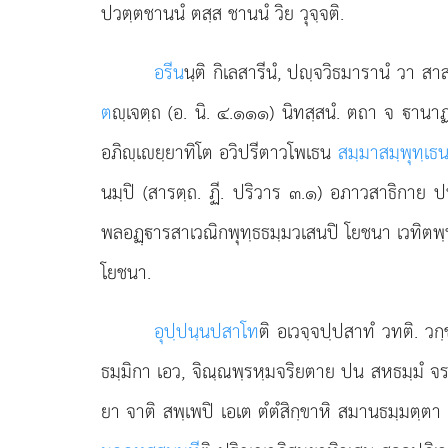
ปวตฺตชานนํ ตสฺส ชานนํ วิย วุจฺจติ.
อรีน
นฺติ กิเลสารีนํ, ปฺจวิธมารานํ วา ส
ต
ฺเจตฺถ (อ. นิ. ๔.๑๑๑) นิทสฺสนํ. ตถา จ านา
อภิฺเยฺยาทิโต อวิปรีตาวโพเธน
สมฺมาสมฺพุทฺเธ
นมฺปิ (สารตฺถ. ฏี. ปริวาร ๓.๑) อภาวสาธิกา
พลอฏฺารสาเวณิกพุทฺธธมฺมวเสนปิ โยชนา เวทิตพ
โยชนา.
อุปฺปนฺนปสาโท
ติ อเวจฺจปฺปสาทํ วทติ. วกฺ
ธมฺมิกา เอว, จิณฺณพฺรหฺมจริยตาย ปน สหธมฺมํ จร
ยา จาติ สพฺเพปิ เอเต ตํตํสิกฺขาหิ สมานธมฺมตฺต