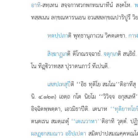
อาทิ
-สทฺเทน สจฺจกาฬวกพกทมนาทีนํ สงฺคโห.
พ
ทสฺสเนน ลกฺขณหารนเยน อวเสสลกฺขณปาริปูรึ วิย 
หตปฺปภา
ติ พุทฺธานุภาเวน วิคตเตชา.
กาฬ
สิงฺฆาฏเก
ติ ติโกณรจฺฉายํ.
จตุกฺเก
ติ สนฺธิยํ
โน ทิฏฺิวาทสฺส ปุราตนภาวํ ทีเปนฺติ.
เสสปเทสุปี
ติ
‘‘อิธ ทุติโย สมโณ’’ติอาทีสุ
นิ. ๔.๑๒๓) เอตฺถ กโต นิยโม ‘‘วิวิจฺจ อกุสเลห
อิจฺฉิตพฺพตฺตา, เอวมิธาปีติ. เตนาห
‘‘ทุติยาทโยป
ตนฺตเรน สมตฺเถตุํ
‘‘เตเนวาหา’’
ติอาทิ วุตฺตํ. 
ผลฏฺกสมณาว อธิปฺเปตา
สมิตปาปสมณคฺคหณโต.