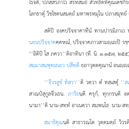
โรจติ, ปภสฺสรภาโว สรทสมยํ สํวทฺธิตทิคุณเตชกิร
โลกธาตุํ วิชฺโชตนสมตฺถํ มหาพฺรหฺมุโน ปภาสมุทยํ 
สติปิ
องฺคปริจฺจาคาทีนํ ทานปารมิภาเว 
นยนปริจฺจาค
คฺคหณํ, ปริจฺจาคภาวสามฺเปิ รช
‘‘อิติปิ โส ภควา’’ติอาทินา (ที. นิ. ๑.๑๕๗, ๒๕๕)
สมฺมาสมฺพุทฺเธเยว ปสีทติ
ยถาวุตฺตคุณานํ อนฺส
‘‘จีวรลูขํ ทิสฺวา’’
ติ วตฺวา ตํ ทสฺเสตุํ
‘‘ส
สาณปํสุกูลจีวเรน.
ภาริย
นฺติ ครุกํ, ทุกฺกรนฺติ
นามา’’ติ นาม-สทฺทํ อาเนตฺวา สมฺพนฺโธ. นาม-สทฺ
สมาธิคุณ
นฺติ สาธารณโต วุตฺตมตฺถํ วิว