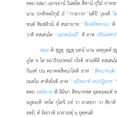
ตตฺถ ยสฺมา เอกจฺจานํ วิเสสโต สีหานํ ปุริมํ ปาททฺ
นาม ปกติหตฺถิกุลํ, ยํ ‘‘กาลาวก’’นฺติปิ วุจฺจติ.
โ
หนฺตํ สิมฺพลิวนํ, ตํ สนฺธายาห
‘‘สิมฺพลิทหวเน’’
ติ
วาติ ทสฺเสนฺโต
‘‘เอกสมโณปี’’
ติ อาห.
อริยมคฺคปร
สมฺมา
ติ สุฏฺุ. สุฏฺุ นทนํ นาม เหตุยุตฺตํ
ภูโต จ โส ยถาธิปฺเปตตฺถํ กโรติ สาเธตีติ ทสฺเสน
กิมงฺคํ ปน ตถาคตสีหนาโทติ อาห
‘‘สีหนาทนฺติ
ยมตฺโถ สาติสโยติ อาห
‘‘อภีตนาทํ อปฺปฏินาท’’
ตตฺถ
อตฺถิตายา
ติ อิมินา สีหนาทสฺส อุตฺตมตฺถตํ 
อภูตฺหิ วทโต กุโตจิ
ภยํ วา อาสงฺกา วา สิยาติ 
อตฺถิ, ตํ อิเธวาติ อวธาเรตุํ น ยุตฺตนฺติ.