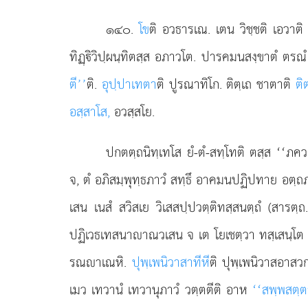
๑๔๐
.
โข
ติ อวธารเณ. เตน วิชฺชติ เอวาติ
ทิฏฺิวิปฺผนฺทิตสฺส อภาวโต. ปารคมนสงฺขาตํ ตรณํ
ตี’’
ติ.
อุปฺปาเทตา
ติ ปูรณาทิโก. ติตฺเถ ชาตาติ
ติ
อสฺสาโส,
อวสฺสโย.
ปกตตฺถนิทฺเทโส ยํ-ตํ-สทฺโทติ ตสฺส ‘‘ภ
จ, ตํ อภิสมฺพุทฺธภาวํ สทฺธึ อาคมนปฏิปทาย อตฺถ
เสน เนสํ สวิสเย วิเสสปฺปวตฺติทสฺสนตฺถํ (สาร
ปฏิเวธเทสนาาณวเสน จ เต โยเชตฺวา ทสฺเสนฺโ
รณาเณหิ.
ปุพฺเพนิวาสาทีหี
ติ ปุพฺเพนิวาสอาส
เมว เทวานํ เทวานุภาวํ วตฺตตีติ อาห
‘‘สพฺพสตฺ