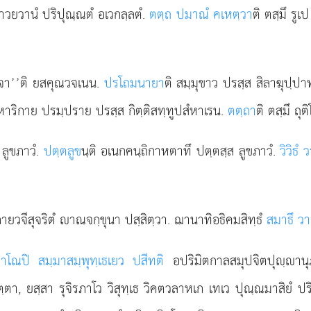
ีราวยวานํ ปริปุณฺณตํ อเวกลฺลตํ.
ตตฺถ ปมาณํ คเหตฺวา
ติ ตสฺมึ รู
ส จา’’ติ ยสคุณวจเนน.
ปรโถมนายา
ติ สมฺมุขาว ปรสฺส สิลาฆุปฺป
าริกาย ปรมฺปราย ปรสฺส กิตฺติสทฺทูปสํหาเรน.
ตตฺถา
ติ ตสฺมึ ถุต
 ลูขภาวํ.
ปตฺตลูข
นฺติ อเนกคนฺถิกาหตาทึ ปตฺตสฺส ลูขภาวํ.
วิวิธํ
ํ กายวจีสุจริตํ าณจกฺขุนา ปสฺสิตฺวา. ฌานาทิอธิคมสิทฺธํ
สมาธึ วา
มาโณปิ สมฺมาสมฺพุทฺเธเยว ปสีทติ
อปริมิตกาลสมุปจิตปุฺาน
า, ยสฺสา รุจิรภาโว วิสุทฺเธ วิคตวลาหเก เทเว ปุณฺณมาสิยํ ป