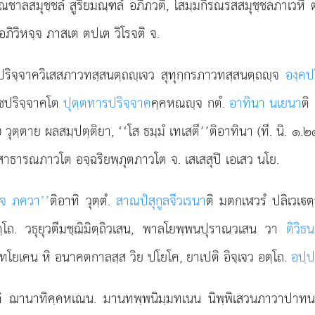
ณชาลสมุชฺชลํ สูริยมณฺฑลํ อภิภวติ, โสมฺมกิรณรสสมุชฺชลภาเวหิ ต
อภิวิหจฺจ ภาสเต ตปเต วิโรจติ จ.
ปริจฺจาควิเสสภาวทสฺสนตฺถฺเจว สุทุกฺกรภาวทสฺสนตฺถฺจ
องฺคป
ฺชปริจฺจาคโต
ปุตฺตทารปริจฺจาค
คฺคหณฺจ กตํ.
อาทินา นเยนา
ติ
 วุตฺตาย ผลสมฺปตฺติยา, ‘‘โส ธมฺมํ เทเสตี’’ติอาทินา (ที. นิ. ๑.
าธารณภาวโต อจฺฉริยพฺภุตภาวโต จ. เสเสสุปิ เอเสว นโย.
เจ ภควา’’
ติอาทิ วุตฺตํ.
สาณปํสุกูลจีวเรนา
ติ มตกเฬวรํ ปลิเวเต
 อตฺโถ. วธุยุวตีมชฺฌิมิตฺถิวเสน, พาลโยพฺพนปุราณวเสน วา
ติวิธ
ทโยเคน หิ อนาคตกาลสฺส วิย ปโยโค, ยาเปติ อิจฺเจว อตฺโถ.
อปฺ
รติ ฌานาทิคฺคหเณน. มานทพฺพนิมฺมทเนน นิพฺพิเสวนภาวาปาทน