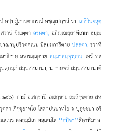
ภวนํ อปฺปฏิภานตากรณํ อชฺฌุเปกฺขนํ
วา.
เกสิวินยสุตฺ
สวานํ ขีณตฺตา
อรหตา,
อภิฺเยฺยาทิเภเท ธมฺเม
าณานุปริวตฺตเนน นิสมฺมการิตาย
ปสฺสตา,
รวาที
านสาธิกาย สพฺพฺุตาย
สมฺมาสมฺพุทฺเธน
. เอวํ ทส
อุปตฺถมฺภํ สมฺปสฺสมานา, น กายพลํ สมฺปสฺสมานาติ
 ๑.๑๔๐). กามํ อเสกฺขาปิ อเสกฺขาย สมสิกฺขตาย สห
วุตฺตา ภิกฺขุอาทโย โสตาปนฺนาทโย จ ปุถุชฺชนา อริ
มฺมวเสเนว สหธมฺมิเก ทสฺเสนฺโต
‘‘อปิจา’’
ติอาทิมาห.