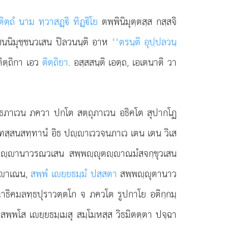
ติตฺถํ นาม ทฺวาสฏฺิ ทิฏฺิโย
ตพฺพินิมุตฺตสฺส กสฺสจิ
ชฺชนนิมุชฺชนวเสน ปิลวนนฺติ อาห
‘‘ตรนฺติ อุปฺปลวนฺ
 ติตฺถิกา เอว
ติตฺถิยา
. อสฺสสนฺติ เอตฺถ, เอเตนาติ วา
ุทฺธภาเวน ภควา ปกโต สตฺถุภาเวน อธิคโต สุปากโฏ
ทสฺสนสทฺทานํ อิธ ปฺาเววจนภาเว เตน เตน วิเส
ชาภิฺานาวรณวเสน สพฺพฺุตฺาณมํสจกฺขุวเสน
ยาเณน,
สพฺพํ เยฺยธมฺมํ ปสฺสตา
สพฺพฺุตานาว
ธิคมลทฺธปุราวตฺตโก จ ภควโต รูปกาโย อติกฺกมฺ
สพฺพโส เยฺยธมฺเมสุ สมฺโมหสฺส วิธมิตตฺตา ปจฺฉา