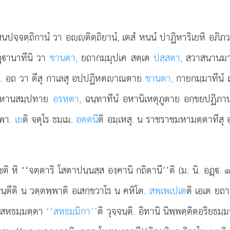
าสนปจฺจตฺถิกานํ วา อฺติตฺถิยานํ, เตสํ หนนํ ปาฏิหาริเยหิ อภิ
ฏฺานาทีนิ วา
ชานตา,
ยถากมฺมุปเค สตฺเต
ปสฺสตา,
สวาสนานมา
น
. อถ วา ตีสุ กาเลสุ อปฺปฏิหตาณตาย
ชานตา,
กายกมฺมาทีนํ 
ย ปหานสมฺปทาย
อรหตา,
ฉนฺทาทีนํ อหานิเหตุภูตาย อกฺขยปฏิภ
ฺพา.
เย
ติ จตุโร ธมฺเม.
อตฺตนี
ติ อมฺเหสุ. น ราชราชมหามตฺตาทีสุ 
ขติ หิ ‘‘จตฺตาริ โสตาปนฺนสฺส องฺคานิ กถิตานี’’ติ
(ม. นิ. อฏฺ.
นฺตีติ น วตฺตพฺพาติ อเสกฺขวาโร น คหิโต.
สพฺเพเปเต
ติ เอเต ยถา
า สหธมฺมตฺตา
‘‘สหธมฺมิกา’’
ติ วุจฺจนฺติ. อิทานิ นิพฺพตฺติตอริยธ