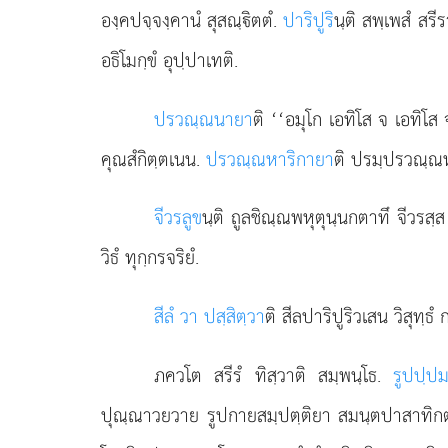
องฺคปจฺจงฺคานํ สุสณฺิตตํ.
ปาริปูริ
นฺติ สพฺเพสํ สร
อธิโมกฺขํ อุปฺปาเทติ.
ปรวณฺณนายา
ติ ‘‘อมุโก เอทิโส จ เอทิโ
คุณสํกิตฺตเนน.
ปรวณฺณหาริกายา
ติ ปรมฺปรวณฺณห
จีวรลูข
นฺติ ถูลชิณฺณพหุตุนฺนกตาทึ จีวรสฺส
วิธํ ทุกฺกรจริยํ.
สีลํ วา ปสฺสิตฺวา
ติ สีลปาริปูริวเสน วิสุทฺธ
ภควโต สรีรํ ทิสฺวาติ สมฺพนฺโธ.
รูปปฺป
ปุณฺณาวยวาย รูปกายสมฺปตฺติยา สมนฺตปาสาทิกตฺต