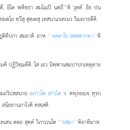
, อิโต พหิทฺธา สมโณปิ นตฺถี’’ติ วุตฺตํ. อิธ ปน
ตฺโถ ทฺวีสุ สุตฺเตสุ เทสนาเภเทเนว วิฺายตีติ.
ิฏฺิทีปกา สมยาติ อาห
‘‘จตฺตาโร สสฺสตวาทา’’
ติ
คมฺมติ ปฏิวิชฺฌตีติ. โส เอว นิพฺพานสมฺปาปกเหตุตาย
ย สมถวิปสฺสนาย
อภาวโต สาวโต จ
. ตทุภยฺจ ทุรกฺ
 อนิยฺยานภาโวติ ทสฺเสติ.
ทเสน ตตฺถ สุตฺตํ วิภาเวนฺโต
‘‘ยสฺมา’’
ติอาทิมาห.