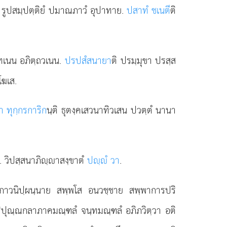
เป รูปสมฺปตฺติยํ ปมาณภาวํ อุปาทาย.
ปสาทํ ชเนตี
ติ
าทเนน อภิตฺถวเนน.
ปรปสํสนายา
ติ ปรมฺมุขา ปรสฺส
ิโฆเส.
 วา ทุกฺกรการิก
นฺติ ธุตงฺคเสวนาทิวเสน ปวตฺตํ นานา
. วิปสฺสนาภิฺาสงฺขาตํ
ปฺํ วา
.
ุภาวนิปฺผนฺนาย สพฺพโส อนวชฺชาย สพฺพาการปริ
ริปุณฺณกลาภาคมณฺฑลํ จนฺทมณฺฑลํ อภิภวิตฺวา อติ