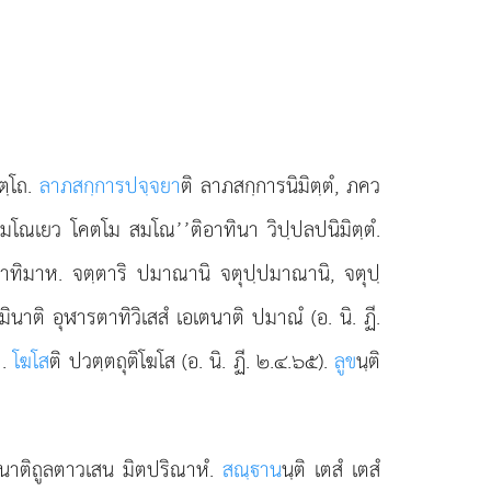
ตฺโถ.
ลาภสกฺการปจฺจยา
ติ ลาภสกฺการนิมิตฺตํ, ภคว
ภ สมโณเยว โคตโม สมโณ’’ติอาทินา วิปฺปลปนิมิตฺตํ.
อาทิมาห. จตฺตาริ ปมาณานิ จตุปฺปมาณานิ, จตุปฺ
ินาติ อุฬารตาทิวิเสสํ เอเตนาติ ปมาณํ (อ. นิ. ฏี.
ย
.
โฆโส
ติ ปวตฺตถุติโฆโส (อ. นิ. ฏี. ๒.๔.๖๕).
ลูข
นฺติ
ิสนาติถูลตาวเสน มิตปริณาหํ.
สณฺาน
นฺติ เตสํ เตสํ