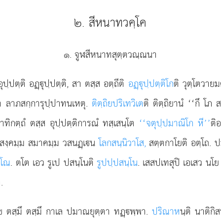
๒. สีหนาทวคฺโค
๑. จูฬสีหนาทสุตฺตวณฺณนา
ุปฺปตฺติ อฏฺุปฺปตฺติ, สา ตสฺส อตฺถีติ
อฏฺุปฺปตฺติโก
ติ วุตฺโตวายม
วา ลาภสกฺการุปฺปาทนเหตุ.
ติตฺถิยปริเทวิเต
ติ ติตฺถิยานํ ‘‘กึ โ
ทิกตฺถํ ตสฺส อุปฺปตฺติการณํ ทสฺเสนฺโต
‘‘จตุปฺปมาณิโก หี’’
ติ
 สงฺคมฺม สมาคมฺม วสนฏฺเน
โลกสนฺนิวาโส,
สตฺตกาโยติ อตฺโถ. ปม
าโณ
. ตโต เอว รูเป ปสนฺโนติ
รูปปฺปสนฺโน
. เสสปเทสุปิ เอเสว นโ
.
 โข ตสฺมึ ตสฺมึ กาเล ปมาณยุตฺตา ทฏฺพฺพา.
ปริณาห
นฺติ นาติก