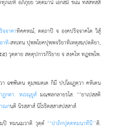
ทุภเยหิ อภิภุยฺย วตฺตมานํ เอกสฺมึ ขเณ ทสสหสฺสิ
ริจฺจาคา
ทิคฺคหณํ, ตตฺถาปิ จ องฺคปริจฺจาคโต วิสุํ
อาทิ
-สทฺเทน ปุพฺพโยคปุพฺพจริยาทิเหตุสมฺปตฺติยา,
๒๕๕) วุตฺตาย สตฺตุปการกิริยาย จ สงฺคโห ทฏฺพฺโพ.
ฺวา ฉฑฺฑิเตน ตุมฺพมตฺเต กิมี ปปฺโผเฏตฺวา คหิเตน
นาฏกตา. หเรณุยูสํ
มณฺฑลกลายรโส. ‘‘ยาเปสฺสติ
ปาณก
นฺติ นิรสฺสาสํ นิโรธิตสฺสาสปสฺสาสํ.
มฺปิ ทมนเมวาติ วุตฺตํ
‘‘ปาถิกปุตฺตทมนาทีนี’’
ติ.