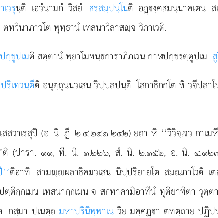
าเวรุ
นฺติ เอวํนามกํ วิสยํ.
สรสมฺปนฺโน
ติ อฏฺงฺคสมนฺนาคเตน ส
ตทวินาภาวโต พุทฺธานํ เทสนาวิลาสฺจ วิภาเวติ.
ปกฺขูปเม
ติ สตฺตานํ พฺยาโมหนฺธการาภิภเวน กาฬปกฺขรตฺตูปเม.
สู
.
ปริเทวนฺตี
ติ อนุตฺถุนนวเสน วิปฺปลปนฺติ. โสกาธิกกโต หิ วจีปลา
 เสสวาเรสุปิ (อ. นิ. ฏี. ๒.๔.๒๔๑-๒๔๒) ยถา หิ ‘‘วิวิจฺเจว กาเมห
ี’’ติ (ปารา. ๑๑; ที. นิ. ๑.๒๒๖; สํ. นิ. ๒.๑๕๒; อ. นิ. ๔.๑
ี’’
ติอาทิ. สามฺผลาธิคมวเสน นิปฺปริยายโต สมณภาโวติ เตสํ
ปฏิปตฺติกฺกเมน เทสนากฺกเมน จ สกทาคามิอาทีนํ ทุติยาทิตา วุตฺ
 กสฺมา ปเนตฺถ
มหาปรินิพฺพาเน
วิย มคฺคฏฺา ตทตฺถาย ปฏิปนฺ