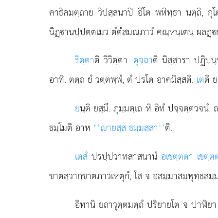
คาธิคมตฺถาย วิปสฺสนาปิ อิโต พหิทฺธา นตฺถิ, กุ
นิฏฺานปฺปตฺตเมว ตํตํสมณภาวํ คณฺหนฺเตน ผลฏฺกส
ริตฺตา
ติ วิวิตฺตา.
ตุจฺฉา
ติ นิสฺสารา ปฏิป
อาทิ. ตตฺถ ยํ วตฺตพฺพํ, ตํ ปรโต อาคมิสฺสติ.
เต
ติ 
ย
นฺติ ยสฺมึ. ภุมฺมตฺเถ หิ อิทํ ปจฺจตฺตวจ
ธมฺโมติ อาห
‘‘ายสฺส ธมฺมสฺสา’’
ติ.
เตสํ
ปรปฺปวาทสาสนานํ
อเขตฺตตา เขตฺต
ขาตสฺวากฺขาตภาวเหตุกํ, โส จ อสมฺมาสมฺพุทฺธสม
อิทานิ
ยถาวุตฺตมตฺถํ ปริยายโต จ ปาฬิยา