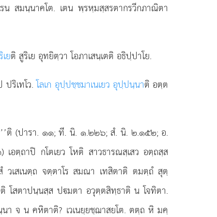
เรน สมนฺนาคโต. เตน พฺรหฺมสฺสรตากรวีกภาณิตา
ริเย
ติ สูริเย อุทยิตฺวา โอภาเสนฺเตติ อธิปฺปาโย.
โป ปริเทโว.
โลเก อุปฺปชฺชมาเนเยว อุปฺปนฺนา
ติ อตฺต
ี’’ติ (ปารา. ๑๑; ที. นิ. ๑.๒๒๖; สํ. นิ. ๒.๑๕๒; อ.
๒๓) เอตฺถาปิ กโตเยว โหติ สาวธารณสฺเสว อตฺถสฺส
 วเสเนตฺถ จตฺตาโร สมณา เทสิตาติ ตมตฺถํ สุตฺ
ตาติ โสตาปนฺนสฺส ปมตา อวุตฺตสิทฺธาติ น โจทิตา.
นา จ น คหิตาติ? เวเนยฺยชฺฌาสยโต. ตตฺถ หิ มคฺ