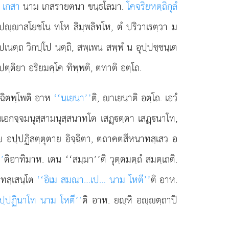
ส เกสา
นาม เกสรายตนา ขนฺธโลมา.
โคจริยหตฺถิกุลํ
โต ปฺาสโยชโน ทโห สิมฺพลิทโห, ตํ ปริวาเรตฺวา ม
 ปเนตฺถ วิกปฺโป นตฺถิ, สพฺเพน สพฺพํ น อุปฺปชฺชนฺเต
ปตฺติยา อริยมคฺโค ทิพฺพติ, ตทาติ อตฺโถ.
จฺฉิตพฺโพติ อาห
‘‘นเยนา’’
ติ, าเยนาติ อตฺโถ. เอวํ
นเอกจฺจมนุสฺสามนุสฺสนาทโต เสฏฺตฺตา เสฏฺนาโท,
ย อปฺปฏิสตฺตุตาย อิจฺฉิตา, ตถาคตสีหนาทสฺเสว อ
’’
ติอาทิมาห. เตน ‘‘สมฺมา’’ติ วุตฺตมตฺถํ สมตฺเถติ.
 ทสฺเสนฺโต
‘‘อิเม สมณา…เป… นาม โหตี’’
ติ อาห.
ปฺปฏินาโท นาม โหตี’’
ติ อาห. ยฺหิ อฺตฺถาปิ