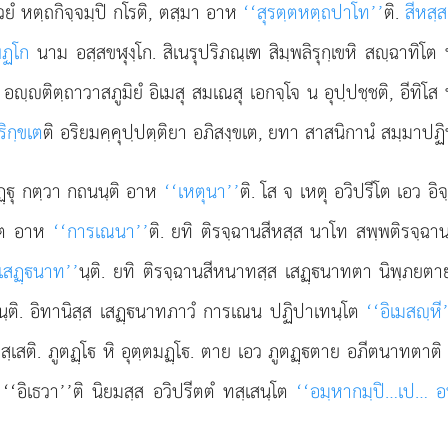
วยํ หตฺถกิจฺจมฺปิ กโรติ, ตสฺมา อาห
‘‘สุรตฺตหตฺถปาโท’’
ติ.
สีหสฺ
ฆฏโก
นาม อสฺสขฬุงฺโก. สิเนรุปริภณฺเฑ สิมฺพลิรุกฺเขหิ สฺฉาทิ
. อฺติตฺถาวาสภูมิยํ อิเมสุ สมเณสุ เอกจฺโจ น อุปฺปชฺชติ, อีทิโส
ิกฺขเต
ติ อริยมคฺคุปฺปตฺติยา อภิสงฺขเต, ยทา สาสนิกานํ สมฺมาปฏิ
 สุฏฺุ กตฺวา กถนนฺติ อาห
‘‘เหตุนา’’
ติ. โส จ เหตุ อวิปรีโต เอว อิ
ฺโต อาห
‘‘การเณนา’’
ติ. ยทิ ติรจฺฉานสีหสฺส นาโท สพฺพติรจฺฉา
 เสฏฺนาท’’
นฺติ. ยทิ ติรจฺฉานสีหนาทสฺส เสฏฺนาทตา นิพฺภยตา
นฺติ. อิทานิสฺส เสฏฺนาทภาวํ การเณน ปฏิปาเทนฺโต
‘‘อิเมสฺหี
ทสฺเสติ. ภูตฏฺโ หิ อุตฺตมฏฺโ. ตาย เอว ภูตฏฺตาย อภีตนาทตาติ
‘‘อิเธวา’’ติ นิยมสฺส อวิปรีตตํ ทสฺเสนฺโต
‘‘อมฺหากมฺปิ…เป… อ