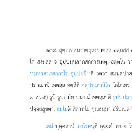
๑๓๙
. สุตฺตเทสนาวตฺถุสงฺขาตสฺส
อตฺถสฺส อ
โต สงฺฆสฺส จ อุปฺปนฺนลาภสกฺการเหตุ, อตฺตโน 
‘‘มหาลาภสกฺกาโร อุปฺปชฺชี’’
ติ วตฺวา สมนฺตปาสา
ปมาณานิ เอตสฺส อตฺถีติ
จตุปฺปมาณิโก
. โลโกเยว
๒.๔.๖๕) รูปํ รูปกาโย ปมาณํ เอตสฺสาติ
รูปปฺปม
ปจฺจยลูขตา.
ธมฺโม
ติ สีลาทโย คุณธมฺมา อธิปฺเปตา
เตสํ
ปุคฺคลานํ.
อาโรห
นฺติ อุจฺจตํ. สา จ