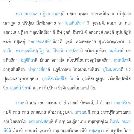
ทฺเว อตฺถวเส ปฏิจฺจ วุตฺต
นฺติ ยสฺมา พุทฺธา จกฺกวตฺติโน จ ปริปุณฺณ
นลาฏตาย ปริปุณฺณสีสพิมฺพตาย จ
‘‘อุณฺหีสสีสา’’
ติ วุจฺจนฺติ, ตสฺมา เต ทฺเว
อตฺถวเส ปฏิจฺจ ‘‘อุณฺหีสสีโส’’ติ อิทํ วุตฺตํ. อิทานิ ตํ อตฺถทฺวยํ ภควติ สุปฺปติฏฺิ
ตนฺติ ทสฺเสตุํ
‘‘ตถาคตสฺสหี’’
ติอาทิ วุตฺตํ. สณฺหตมตาย สุวณฺณวณฺณตาย จ
รฺโ พทฺธอุณฺหีสปฏฺโฏ วิย วิโรจติ. กปฺปสีสา
ติ ทฺวิธาภูตสีสา.
ผลสีสา
ติ ผล
สทิสสีสา.
อฏฺิสีสา
ติ มํสสฺส อภาวโต ตโจปริโยนทฺธอฏฺิมตฺตสีสา.
ตุมฺพสีสา
ติ
ลาพุสทิสสีสา.
ปพฺภารสีสา
ติ ปิฏฺิภาเคน โอลมฺพมานสีสา.
ปุริมนเยนา
ติ ปริ
ปุณฺณนลาฏตาปกฺเขน.
อุณฺหีสเวิตสีโส วิยา
ติ อุณฺหีสปฏฺเฏน เวิตสีสปเทโส
วิย.
อุณฺหีสํ วิยา
ติ เฉเกน สิปฺปินา วิรจิตอุณฺหีสมณฺฑลํ วิย.
กมฺม
นฺติ เยน เยน กมฺเมน ยํ ยํ ลกฺขณํ นิพฺพตฺตํ, ตํ ตํ กมฺมํ.
กมฺมสริกฺข
ก
นฺติ ตสฺส ตสฺส ลกฺขณสฺส ตํกมฺมานุรูปตา.
ลกฺขณ
นฺติ ตสฺส มหาปุริสลกฺขณสฺส
อวิปรีตสภาโว.
ลกฺขณานิสํส
นฺติ ตํ ลกฺขณปฏิลาเภน ลทฺธพฺพคุโณ.
อิมานิ กมฺมา
ทีนี
ติ อิมานิ อนนฺตรํ วุตฺตานิ กมฺมกมฺมสริกฺขกาทีนิ
ทสฺเสตฺวา
ตํ สรูปโต วิภา