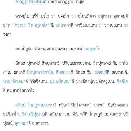
อาวฏฺฏปริโยสาเน
ติ ปทกฺขิณาวฏฺฏาย อนฺเต.
พฺรหฺมุโน สรีรํ ปุรโต วา ปจฺฉโต วา อโนนมิตฺวา อุชุกเมว อุคฺคตนฺติ
อาห
‘‘พฺรหฺมา วิย อุชุคตฺโต’’
ติ.
ปสฺสวงฺกา
ติ ทกฺขิณปสฺเสน วา วามปสฺเสน วา
วงฺกา.
หตฺถปิฏฺิอาทิวเสน สตฺต อุสฺสทา เอตสฺสาติ
สตฺตุสฺสโท
.
สีหสฺส ปุพฺพทฺธํ สีหปุพฺพทฺธํ, ปริปุณฺณาวยวตาย สีหปุพฺพทฺธํ วิย สกโล
กาโย อสฺสาติ
สีหปุพฺพทฺธกาโย. สีหสฺเสวา
ติ สีหสฺส วิย.
สณฺนฺตี
ติ สณฺหนฺติ.
นานาจิตฺเตนา
ติ วิวิธจิตฺเตน.
ปุฺจิตฺเตนา
ติ ปารมิตาปุฺจิตฺตรูเปน.
จิตฺติโต
ติ สฺชาตจิตฺตภาโว.
ทฺวินฺนํ โกฏฺฏานมนฺตร
นฺติ ทฺวินฺนํ ปิฏฺิพาหานํ เวมชฺฌํ, ปิฏฺิมชฺฌสฺส
อุปริภาโค.
จิตํ ปริปุณฺณ
นฺติ อนินฺนภาเวน จิตํ, ทฺวีหิ โกฏฺเฏหิ สมตลตาย ปริ
ปุณฺณํ.
อุคฺคมฺมา
ติ อุคฺคนฺตฺวา.