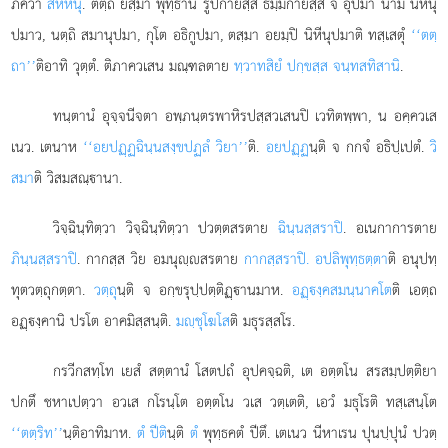
ภควา
สีหหนุ
. ตตฺถ ยสฺมา พุทฺธานํ รูปกายสฺส ธมฺมกายสฺส จ อุปมา นาม นิหีนุ
ปมาว, นตฺถิ สมานุปมา, กุโต อธิกูปมา, ตสฺมา อยมฺปิ นิหีนุปมาติ ทสฺเสตุํ
‘‘ตตฺ
ถา’’
ติอาทิ วุตฺตํ. ติภาควเสน มณฺฑลตาย
ทฺวาทสิยํ ปกฺขสฺส จนฺทสทิสานิ
.
ทนฺตานํ อุจฺจนีจตา อพฺภนฺตรพาหิรปสฺสวเสนปิ เวทิตพฺพา, น อคฺควเส
เนว. เตนาห
‘‘อยปฏฺฏฉินฺนสงฺขปฏลํ วิยา’’
ติ.
อยปฏฺฏ
นฺติ จ กกจํ อธิปฺเปตํ.
วิ
สมา
ติ วิสมสณฺานา.
วิจฺฉินฺทิตฺวา วิจฺฉินฺทิตฺวา ปวตฺตสรตาย
ฉินฺนสฺสราปิ
. อเนกาการตาย
ภินฺนสฺสราปิ
. กากสฺส วิย อมนุฺสรตาย
กากสฺสราปิ. อปลิพุทฺธตฺตา
ติ อนุปทฺ
ทุตวตฺถุกตฺตา.
วตฺถุ
นฺติ จ อกฺขรุปฺปตฺติฏฺานมาห.
อฏฺงฺคสมนฺนาคโต
ติ เอตฺถ
อฏฺงฺคานิ ปรโต อาคมิสฺสนฺติ.
มฺชุโฆโส
ติ มธุรสฺสโร.
กรวีกสทฺโท เยสํ สตฺตานํ โสตปถํ อุปคจฺฉติ, เต อตฺตโน สรสมฺปตฺติยา
ปกตึ ชหาเปตฺวา อวเส กโรนฺโต อตฺตโน วเส วตฺเตติ, เอวํ มธุโรติ ทสฺเสนฺโต
‘‘ตตฺริท’’
นฺติอาทิมาห.
ตํ ปีติ
นฺติ
ตํ
พุทฺธคตํ ปีตึ. เตเนว นีหาเรน ปุนปฺปุนํ ปวตฺ