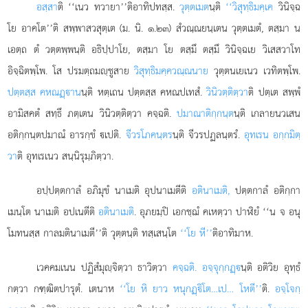
อสฺสา
ติ ‘‘เนว ทวายา’’ติอาทิปทสฺส.
วุตฺตเมต
นฺติ
‘‘วิสุทฺธิมคฺเค
วินิจฺฉ
โย อาคโต’’ติ สพฺพาสวสุตฺเต (ม. นิ. ๑.๒๓) สํวณฺณยนฺเตน วุตฺตเมตํ, ตสฺมา
น
เอตฺถ ตํ วตฺตพฺพนฺติ อธิปฺปาโย, ตสฺมา โย ตสฺมึ ตสฺมึ วินิจฺฉเย วิเสสวาโท
อิจฺฉิตพฺโพ. โส ปรมตฺถมฺชูสาย
วิสุทฺธิมคฺควณฺณนาย
วุตฺตนเยเนว เวทิตพฺโพ.
ปตฺตสฺส คหณฏฺาน
นฺติ หตฺเถน ปตฺตสฺส
คหณปเทสํ.
วินิวตฺติตฺวา
ติ ปตฺเต สพฺพํ
อามิสคตํ สทฺธึ ภตฺเตน วินิวตฺติตฺวา คจฺฉติ.
ปมาณาติกฺกนฺต
นฺติ เกลายนวเสน
อติกฺกนฺตปมาณํ อารกฺขํ เปติ.
จีวรโภคนฺตร
นฺติ จีวรปฏลนฺตรํ.
อุทเรน อกฺกมิตฺ
วา
ติ อุทเรเนว สนฺนิรุมฺภิตฺวา.
อปฺปตฺตกาลํ อภิมุขํ นาเมติ อุปนาเมตีติ
อตินาเมติ,
ปตฺตกาลํ อติกฺกา
เมนฺโต นาเมติ อปเนตีติ
อตินาเมติ
. อุภยมฺปิ เอกชฺฌํ คเหตฺวา ปาฬิยํ ‘‘น จ อนุ
โมทนสฺส กาลมตินาเมตี’’ติ วุตฺตนฺติ ทสฺเสนฺโต
‘‘โย หี’’
ติอาทิมาห.
เวคคมเนน ปฏิสํมุฺจิตฺวา ธาวิตฺวา
คจฺฉติ. อจฺจุกฺกฏฺ
นฺติ อติวิย อุทฺธํ
กตฺวา กฑฺฒิตปารุตํ. เตนาห
‘‘โย หิ ยาว หนุกฏฺิโต…เป… โหตี’’
ติ.
อจฺโจกฺ