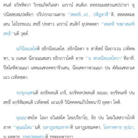
ตนฺตํ อวิชหิตฺวา วิกฺขมฺภิตกิเลสา เถรานํ สนฺติเก ลทฺธธมฺมสฺสวนสปฺปายา อุ
ปนิสฺสยสมฺปตฺติยา ปริปกฺกาณตาย
‘‘สตฺตหิ…เป… ปติฏฺาสี’’
ติ. สตฺตสตมตฺ
เตน โอโรธชเนน สทฺธึ ปทสาว เถรานํ สนฺติกํ อุปคตตฺตา
‘‘สตฺตหิ ชงฺฆาสเตหิ
สทฺธิ’’
นฺติ วุตฺตํ.
อภินีลเนตฺโต
ติ อธิกนีลเนตฺโต. อธิกนีลตา จ สาติสยํ นีลภาเวน เวทิตพฺ
พา, น เนตฺเต นีลวณฺณสฺเสว อธิกภาวโตติ อาห
‘‘น สกลนีลเนตฺโตวา’’
ติอาทิ.
ปีตโลหิตวณฺณา เสตมณฺฑลคตราชิวเสน, นีลเสตกาฬวณฺณา ปน ตํตํมณฺฑลวเส
เนว เวทิตพฺพา.
จกฺขุภณฺฑ
นฺติ อกฺขิทลนฺติ เกจิ, อกฺขิทลปตฺตนฺติ อฺเ. อกฺขิทเลหิ ปน
สทฺธึ อกฺขิพิมฺพนฺติ เวทิตพฺพํ. เอวฺหิ วินิคฺคตคมฺภีรโชตนาปิ ยุตฺตา โหติ.
อุณฺณา
สทฺโท
โลเก อวิเสสโต โลมปริยาโย, อิธ ปน โลมวิเสสวาจโกติ
อาห
‘‘อุณฺณโลม’’
นฺติ.
นลาฏมชฺฌชาตา
ติ นลาฏมชฺฌคตา.
โอทาตตาย อุปมา,
น มุทุตาย.
รชตปุพฺพุฬกา
ติ รชตมยตารกา.