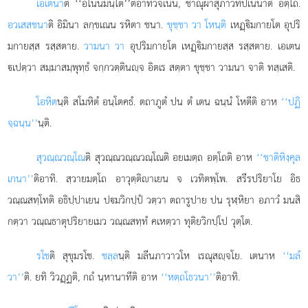
เอเตนา
ติ ‘‘อโนนมนฺโต’’ติอาทิวจเนน, ชาณุผาสุภาวทีปเนนาติ อตฺโถ.
อวเสสชนา
ติ อิมินา ลกฺขเณน รหิตา ชนา.
ขุชฺชา วา โหนฺติ
เหฏฺิมกายโต อุปริ
มกายสฺส รสฺสตาย.
วามนา วา
อุปริมกายโต เหฏฺิมกายสฺส รสฺสตาย. เอเตน
เปตฺวา สมฺมาสมฺพุทฺธํ จกฺกวตฺตินฺจ อิตเร สตฺตา ขุชฺชา วามนา จาติ ทสฺเสติ.
โอหิต
นฺติ
สโมหิตํ อนฺโตคธํ. ตถาภูตํ ปน ตํ เตน ฉนฺนํ โหตีติ อาห
‘‘ปฏิ
จฺฉนฺน’’
นฺติ.
สุวณฺณวณฺโณ
ติ สุวณฺณวณฺณวณฺโณติ อยเมตฺถ อตฺโถติ อาห
‘‘ชาติหิงฺคุล
เกนา’’
ติอาทิ. สฺวายมตฺโถ อาวุตฺติาเยน จ เวทิตพฺโพ. สรีรปริยาโย อิธ
วณฺณสทฺโทติ อธิปฺปาเยน ปมวิกปฺปํ วตฺวา ตถารูปาย ปน รุฬฺหิยา อภาวํ มนสิ
กตฺวา วณฺณธาตุปริยายเมว วณฺณสทฺทํ คเหตฺวา ทุติยวิกปฺโป วุตฺโต.
รโช
ติ
สุขุมรโช.
ชลฺล
นฺติ มลีนภาวาวโห เรณุสฺจโย. เตนาห
‘‘มลํ
วา’’
ติ. ยทิ วิวฏฺฏติ, กถํ นฺหานาทีติ อาห
‘‘หตฺถโธวนา’’
ติอาทิ.