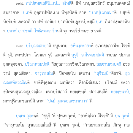
.
กปฺปสหสฺเสหิปิ…เป… อโหสี
ติ อิทํ นานุสฺสวสิทฺธํ อนุมานคฺคหณํ
๓๙๘
สนฺธายาห.
ปเท
ติ อุตฺตรปทโลเปน นิทฺเทโสติ อาห
‘‘ปทปฺปมาเณ’’
ติ. ปชฺชติ
นิกฺขิปติ เอตฺถาติ วา ปทํ ปกติยา ปาทนิกฺขิปฏฺานํ, ตสฺมึ
ปเท
. กีฬาปสุตตาทิน
า
ปมาทํ อาปชฺชติ. โพธิสตฺตจาริก
นฺติ ทุกฺกรจริยํ สนฺธาย วทติ.
.
ปริปุณฺณตายา
ติ อนูนตาย.
อหีนงฺคตายา
ติ อเวกลฺลภาวโต. โรจตี
๓๙๙
ติ รุจิ, เทหปฺปภา, โสภณา รุจิ เอตสฺสาติ
สุรุจิ. อาโรหสมฺปตฺติ
กายสฺส ปมาณ
ยุตฺตอุจฺจตา.
ปริณาหสมฺปตฺติ
กิสถูลภาววชฺชิตปริณาหตา.
สณฺานสมฺปตฺติ
อวย
วานํ สุสณฺิตตา.
จารุทสฺสโน
ติ ปิยทสฺสโน เตนาห
‘‘สุจิรมฺปี’’
ติอาทิ.
สุว
ณฺณสทิสวณฺโณ
ติ ชาติหิงฺคุลเกน มทฺทิตฺวา สิลานิฆํเสเนว ปริกมฺมํ กตฺวา
ปิตฆนสุวณฺณรูปวณฺโณ. มหาปุริสภาวํ พฺยฺเชนฺติ ปกาเสนฺตีติ
พฺยฺชนานิ,
มหาปุริสลกฺขณานีติ อาห
‘‘ปมํ วุตฺตพฺยฺชนาเนวา’’
ติ.
ปุพฺเพ วุตฺต
นฺติ ‘‘สุรุจี’’ติ ปุพฺเพ วุตฺตํ, ‘‘อาทิจฺโจว วิโรจสี’’ติ
ปุน วุตฺตํ
.
‘‘จารุทสฺสโน สุวณฺณวณฺโณสี’’ติ ปุพฺเพ วุตฺตํ, ‘‘กลฺยาณทสฺสโน ภิกฺขุ กฺ