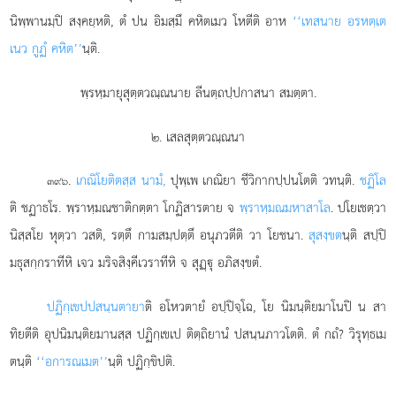
นิพฺพานมฺปิ สงฺคยฺหติ, ตํ ปน อิมสฺมึ คหิตเมว โหตีติ อาห
‘‘เทสนาย อรหตฺเต
เนว กูฏํ คหิต’’
นฺติ.
พฺรหฺมายุสุตฺตวณฺณนาย ลีนตฺถปฺปกาสนา สมตฺตา.
๒. เสลสุตฺตวณฺณนา
.
เกณิโยติ
ตสฺส นามํ,
ปุพฺเพ เกณิยา ชีวิกากปฺปนโตติ วทนฺติ.
ชฏิโล
๓๙๖
ติ ชฏาธโร. พฺราหฺมณชาติกตฺตา โกฏิสารตาย จ
พฺราหฺมณมหาสาโล
. ปโยเชตฺวา
นิสฺสโย หุตฺวา วสติ, รตฺตึ กามสมฺปตฺตึ อนุภวตีติ วา โยชนา.
สุสงฺขต
นฺติ สปฺปิ
มธุสกฺกราทีหิ เจว มริจสิงฺคีเวราทีหิ จ สุฏฺุ อภิสงฺขตํ.
ปฏิกฺเขปปสนฺนตายา
ติ
อโหวตายํ อปฺปิจฺโฉ, โย นิมนฺติยมาโนปิ น สา
ทิยตีติ อุปนิมนฺติยมานสฺส ปฏิกฺเขเป ติตฺถิยานํ ปสนฺนภาวโตติ. ตํ กถํ? วิรุทฺธเม
ตนฺติ
‘‘อการณเมต’’
นฺติ ปฏิกฺขิปติ.