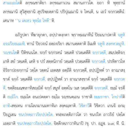
สามฺโต
ติ ลกฺขณชาติยา ลกฺขณภาเวน สมานภาวโต. ยถา หิ พุทฺธานํ
ลกฺขณานิ สุวิสุทฺธานิ สุปริพฺยตฺตานิ ปริปุณฺณานิ จ โหนฺติ, น เอวํ จกฺกวตฺตีนํ.
เตนาห
‘‘น เตเหว พุทฺโธ โหตี’’
ติ.
อภิรูปตา ทีฆายุกตา, อปฺปาตงฺกตา พฺราหฺมณาทีนํ ปิยมนาปตาติ
จตูหิ
อจฺฉริยธมฺเมหิ
. ทานํ ปิยวจนํ อตฺถจริยา สมานตฺตตาติ อิเมหิ
จตูหิ สงฺคหวตฺถูหิ.
รฺชนโต
ติ ปีติชนนโต. จกฺกํ จกฺกรตนํ วตฺเตติ ปวตฺเตตีติ
จกฺกวตฺตี,
สมฺปตฺติจกฺ
เกหิ สยํ วตฺเตติ, เตหิ จ ปรํ สตฺตนิกายํ วตฺเตติ ปวตฺเตตีติ
จกฺกวตฺตี,
ปรหิตาวโห
อิริยาปถจกฺกานํ วตฺโต วตฺตนํ เอตสฺส อตฺถีติ จกฺกวตฺตี, อปฺปฏิหตํ วา
อาณาสงฺ
ขาตํ จกฺกํ วตฺเตตีติ
จกฺกวตี,
อปฺปฏิหตํ วา อาณาสงฺขาตํ จกฺกํ วตฺเตตีติ
จกฺกวตฺ
ตี,
ขตฺติยมณฺฑลาทิสฺิตํ จกฺกํ สมูหํ อตฺตโน วเส วตฺเตตีติ
จกฺกวตฺตี
. ธมฺมํ จรตี
ติ
ธมฺมิโก
. ธมฺมโต อนเปตตฺตา ธมฺโม รฺชนตฺเถน ราชาติ
ธมฺมราชา. โกปาที
ติ
อาทิ
-สทฺเทน กามโลภมานมทาทิเก
สงฺคณฺหาติ.
วิชิตาวี
ติ วิชิตวา. เกนจิ อกมฺ
ปิยฏฺเน
ชนปทตฺถาวริยปฺปตฺโต
. ทฬฺหภตฺติภาวโต วา ชนปโท ถาวริยํ ปตฺโต
เอตฺถาติ
ชนปทตฺถาวริยปฺปตฺโต
. จิตฺตีกตภาวาทินาปิ (ขุ. ปา. อฏฺ. ๖.๓; ที. นิ.