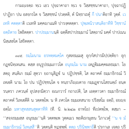
กามฺเจตฺถ ทฺเว เอว ปุจฺฉาคาถา ทฺเว จ วิสฺสชฺชนาคาถา, ปุจฺฉาปฏิ
ปาฏิยา ปน อสงฺกรโต จ วิสฺสชฺชนํ ปวตฺตติ, ตํ นิทฺธาเรตุํ
กึ ปนา
ติอาทิ วุตฺตํ.
เว
เทหิ คตตฺตา
ติ เวเทหิ มคฺคาเณหิ ปารงฺคตตฺตา.
ปุพฺเพนิวาสนฺติอาทีหิ วิชฺชานํ
อตฺถิตาย
โพธิตตฺตา.
ปาปธมฺมาน
นฺติ ฉตฺตึสปาปธมฺมานํ โสตฺถานํ มคฺคํ ปาปเนน
นิสฺเสสโต โสธิตตฺตา.
.
ธมฺโม
นาม อรหตฺตมคฺโค
กุสลธมฺเมสุ อุกฺกํสปารมิปฺปตฺติยา อุกฺ
๓๙๕
กฏฺนิทฺเทเสน. ตสฺส อนุรูปธมฺมภาวโต
อนุธมฺโม นาม
เหฏฺิมมคฺคผลธมฺมา. โย
สตฺถุ สนฺติเก ธมฺมํ สุตฺวา ยถานุสิฏฺํ น ปฏิปชฺชติ, โส ตถาคตํ ธมฺมาธิกรณํ วิ
เหเติ นาม. โย ปน ปฏิปชฺชนฺโต จ ทนฺธาภิฺตาย กมฺมฏฺานโสธนตฺถํ อนฺต
รนฺตรา ภควนฺตํ อุปสงฺกมิตฺวา อเนกวารํ กถาเปติ, โส เอตฺตาวตา ธมฺมาธิกรณํ
ตถาคตํ วิเหเตีติ น วตฺตพฺโพ. น หิ ภควโต ธมฺมเทสนาย ปริสฺสโม อตฺถิ, อยฺจ
อตฺโถ
มหาสุทสฺสนสุตฺตาทีหิ
(ที. นิ. ๒.๒๔๑ อาทโย) ทีเปตพฺโพ, ตสฺมา –
‘‘สจฺจธมฺมสฺส อนุธมฺม’’นฺติ วตฺตพฺเพ วุตฺตเมว พฺยติเรกมุเขน วิภาเวตุํ
‘‘น จ มํ
ธมฺมาธิกรณํ วิเหเสสี’’
ติ วุตฺตนฺติ ทฏฺพฺพํ.
ตตฺถ ปรินิพฺพายี
ติ ปรกาเล เจตฺถ ปริ