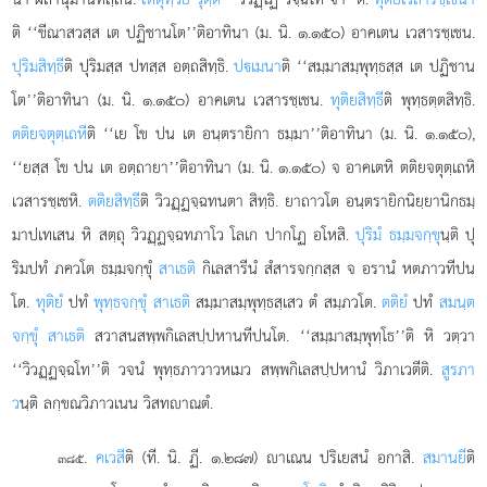
ติ ‘‘ขีณาสวสฺส เต ปฏิชานโต’’ติอาทินา (ม. นิ. ๑.๑๕๐) อาคเตน เวสารชฺเชน.
ปุริมสิทฺธี
ติ
ปุริมสฺส ปทสฺส อตฺถสิทฺธิ.
ปเมนา
ติ ‘‘สมฺมาสมฺพุทฺธสฺส เต ปฏิชาน
โต’’ติอาทินา (ม. นิ. ๑.๑๕๐) อาคเตน เวสารชฺเชน.
ทุติยสิทฺธี
ติ พุทฺธตฺตสิทฺธิ.
ตติยจตุตฺเถหี
ติ ‘‘เย โข ปน เต อนฺตรายิกา ธมฺมา’’ติอาทินา (ม. นิ. ๑.๑๕๐),
‘‘ยสฺส โข ปน เต อตฺถายา’’ติอาทินา (ม. นิ. ๑.๑๕๐) จ อาคเตหิ ตติยจตุตฺเถหิ
เวสารชฺเชหิ.
ตติยสิทฺธี
ติ วิวฏฺฏจฺฉทนตา สิทฺธิ. ยาถาวโต อนฺตรายิกนิยฺยานิกธมฺ
มาปเทเสน หิ สตฺถุ วิวฏฺฏจฺฉทภาโว โลเก ปากโฏ อโหสิ.
ปุริมํ ธมฺมจกฺขุ
นฺติ ปุ
ริมปทํ ภควโต ธมฺมจกฺขุํ
สาเธติ
กิเลสารีนํ สํสารจกฺกสฺส จ อรานํ หตภาวทีปน
โต.
ทุติยํ
ปทํ
พุทฺธจกฺขุํ สาเธติ
สมฺมาสมฺพุทฺธสฺเสว ตํ สมฺภวโต.
ตติยํ
ปทํ
สมนฺต
จกฺขุํ สาเธติ
สวาสนสพฺพกิเลสปฺปหานทีปนโต. ‘‘สมฺมาสมฺพุทฺโธ’’ติ หิ วตฺวา
‘‘วิวฏฺฏจฺฉโท’’ติ วจนํ พุทฺธภาวาวหเมว สพฺพกิเลสปฺปหานํ วิภาเวตีติ.
สูรภา
ว
นฺติ ลกฺขณวิภาวเนน วิสทาณตํ.
.
คเวสี
ติ (ที. นิ. ฏี. ๑.๒๘๗) าเณน ปริเยสนํ อกาสิ.
สมานยี
ติ
๓๘๕