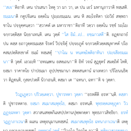
‘‘สเจ’’
ติอาทิ. เตน ปรเสนา โหตุ วา มา วา, เต ปน เอวํ มหานุภาวาติ ทสฺเสติ.
ธมฺเมนา
ติ กตูปจิเตน อตฺตโน ปุฺธมฺเมน. เตน หิ สฺโจทิตา ปถวิยํ สพฺพรา
ชาโน ปจฺจุคฺคนฺตฺวา ‘‘สฺวาคตํ เต มหาราชา’’ติอาทึ วตฺวา อตฺตโน รชฺชํ รฺโ
จกฺกวตฺติสฺส นิยฺยาเทนฺติ. เตน วุตฺตํ
‘‘โส อิมํ…เป… อชฺฌาวสตี’’
ติ. อฏฺกถายํ
ปน ตสฺส ยถาวุตฺตธมฺมสฺส จิรตรํ วิปจฺจิตุํ ปจฺจยภูตํ จกฺกวตฺติวตฺตสมุทาคตํ ปโย
คสมฺปตฺติสงฺขาตํ ธมฺมํ ทสฺเสตุํ
‘‘ปาโณ น หนฺตพฺโพติอาทินา ปฺจสีลธมฺเม
นา’’
ติ วุตฺตํ. เอวฺหิ ‘‘อทณฺเฑน อสตฺเถนา’’ติ อิทํ วจนํ สุฏฺุตรํ สมตฺถิตํ โหติ,
ยสฺมา ราคาทโย ปาปธมฺมา อุปฺปชฺชมานา สตฺตสนฺตานํ ฉาเทตฺวา ปริโยนนฺธิตฺ
วา ติฏฺนฺติ, กุสลปวตฺตึ นิวาเรนฺติ, ตสฺมา เต ‘‘ฉทนา, ฉทา’’ติ จ วุตฺตา.
วิวฏฺเฏตฺวา ปริวตฺเตตฺวา
.
ปูชารหตา วุตฺตา
‘‘อรหตีติ อรห’’นฺติ.
ตสฺสา
ติ ปูชารหตาย.
ยสฺมา สมฺมาสมฺพุทฺโธ,
ตสฺมา อรหนฺติ.
พุทฺธตฺตเหตุภูตา วิว
ฏฺฏจฺฉทตา วุตฺตา
สวาสนสพฺพกิเลสปฺปหานปุพฺพกตฺตา พุทฺธภาวสิทฺธิยา.
อรหํ
วฏฺฏาภาเวนา
ติ ผเลน เหตุอนุมานทสฺสนํ.
สมฺมาสมฺพุทฺโธ ฉทนาภาเวนา
ติ เหตุ
นา ผลานุมานทสฺสนํ.
เหตุทฺวยํ วุตฺตํ
‘‘วิวฏฺโฏ วิจฺฉโท จา’’ติ.
ทุติยเวสารชฺเชนา