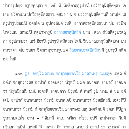
ปาทารูปฺจ อรูปกฺขนฺธา จ. เตปิ หิ นิสฺสิตวตฺถุรูปานํ ปถวีธาตุนิสฺสิตตฺตา เอ
เกน ปริยาเยน ปถวีธาตุนิสฺสิตาว. ตสฺมา ‘‘น จ ปถวีธาตุนิสฺสิต’’นฺติ วทนฺโต เส
สรูปารูปธมฺเมปิ อตฺตโต น อุปคจฺฉินฺติ วทติ. อากาสธาตุนิสฺสิตปเท ปน อวินิพฺ
โภควเสน สพฺพมฺปิ ภูตุปาทารูปํ
อากาสธาตุนิสฺสิตํ
นาม
, ตถา ตํนิสฺสิตรูปวตฺถุ
กา อรูปกฺขนฺธา. เอวํ อิธาปิ รูปารูปํ คหิตเมว โหติ. วิฺาณธาตุนิสฺสิตปเท ปน
สหชาตา ตโย ขนฺธา จิตฺตสมุฏฺานรูปฺจ
วิฺาณธาตุนิสฺสิต
นฺติ รูปารูปํ คหิต
เมว โหติ.
.
รูเป จกฺขุวิฺาเณ จกฺขุวิฺาณวิฺาตพฺเพสุ ธมฺเมสู
ติ เอตฺถ ยํ
๑๐๑
อตีเต จกฺขุทฺวารสฺส อาปาถํ อาคนฺตฺวา นิรุทฺธํ, ยฺจ อนาคเต อาปาถํ
อาคนฺตฺ
วา นิรุชฺฌิสฺสติ, ยมฺปิ เอตรหิ อาคนฺตฺวา นิรุทฺธํ, ตํ สพฺพํ รูปํ นาม. ยํ ปน อตี
เตปิ อาปาถํ อนาคนฺตฺวา นิรุทฺธํ, อนาคเตปิ อนาคนฺตฺวา นิรุชฺฌิสฺสติ, เอตรหิปิ
อนาคนฺตฺวา นิรุทฺธํ, ตํ จกฺขุวิฺาณวิฺาตพฺพธมฺเมสุ สงฺคหิตนฺติ วุตฺเต ติปิฏก
จูฬาภยตฺเถโร
อาห – ‘‘อิมสฺมึ าเน ทฺวิธา กโรถ, อุปริ ฉนฺโทวาเร กินฺติ
กริสฺสถ, นยิทํ ลพฺภตี’’ติ. ตสฺมา ตีสุ กาเลสุ อาปาถํ อาคตํ วา อนาคตํ วา