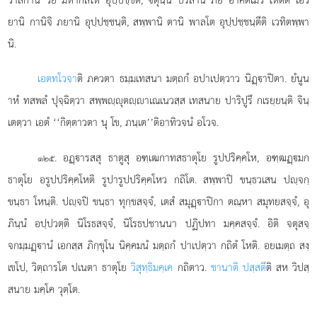
ยานิ กานิจิ ภยานิ อุปฺปชฺชนฺติ, สพฺพานิ ตานิ พาลโต อุปฺปชฺชนฺตีติ เวทิตพฺพา
นิ.
เอตทโวจา
ติ ภควตา ธมฺมเทสนา มตฺถกํ อปาเปตฺวาว นิฏฺาปิตา. ยํนูน
าหํ ทสพลํ ปุจฺฉิตฺวา สพฺพฺุตฺาเณเนวสฺส เทสนาย ปาริปูรึ กเรยฺยนฺติ
จินฺ
เตตฺวา เอตํ ‘‘กิตฺตาวตา นุ โข, ภนฺเต’’ติอาทิวจนํ อโวจ.
. อฏฺารสสุ ธาตูสุ อฑฺเฒกาทสธาตุโย รูปปริคฺคโห, อฑฺฒฏฺมก
๑๒๕
ธาตุโย อรูปปริคฺคโหติ รูปารูปปริคฺคโหว กถิโต. สพฺพาปิ ขนฺธวเสน ปฺจกฺ
ขนฺธา โหนฺติ. ปฺจปิ ขนฺธา ทุกฺขสจฺจํ, เตสํ สมุฏฺาปิกา ตณฺหา สมุทยสจฺจํ, อุ
ภินฺนํ อปฺปวตฺติ นิโรธสจฺจํ, นิโรธปชานนา ปฏิปทา มคฺคสจฺจํ. อิติ จตุสจฺ
จกมฺมฏฺานํ เอกสฺส ภิกฺขุโน นิคฺคมนํ มตฺถกํ ปาเปตฺวา กถิตํ โหติ. อยเมตฺถ สงฺ
เขโป, วิตฺถารโต ปเนตา ธาตุโย
วิสุทฺธิมคฺเค
กถิตาว.
ชานาติ ปสฺสตี
ติ สห วิปสฺ
สนาย มคฺโค วุตฺโต.