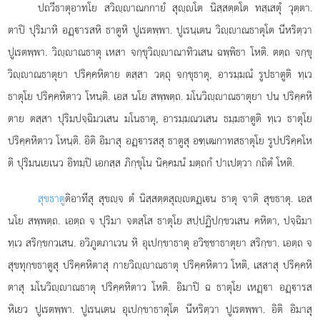
ปถวีธาตุอาทโย สวิฺาณกกายํ สุฺโต นิสฺสตฺตโต ทสฺเสตุํ วุตฺตา.
ตาปิ ปุริมาหิ อฏฺารสหิ ธาตูหิ ปูเรตพฺพา. ปูเรนฺเตน วิฺาณธาตุโต นีหริตฺวา
ปูเรตพฺพา. วิฺาณธาตุ เหสา จกฺขุวิฺาณาทิวเสน ฉพฺพิธา โหติ. ตตฺถ จกฺขุ
วิฺาณธาตุยา ปริคฺคหิตาย ตสฺสา วตฺถุ จกฺขุธาตุ, อารมฺมณํ รูปธาตูติ ทฺเว
ธาตุโย ปริคฺคหิตาว
โหนฺติ. เอส นโย สพฺพตฺถ. มโนวิฺาณธาตุยา ปน ปริคฺคหิ
ตาย ตสฺสา ปุริมปจฺฉิมวเสน มโนธาตุ, อารมฺมณวเสน ธมฺมธาตูติ ทฺเว ธาตุโย
ปริคฺคหิตาว โหนฺติ. อิติ อิมาสุ อฏฺารสสุ ธาตูสุ อฑฺเฒกาทสธาตุโย รูปปริคฺคโห
ติ ปุริมนเยเนว อิทมฺปิ เอกสฺส ภิกฺขุโน นิคฺคมนํ มตฺถกํ ปาเปตฺวา กถิตํ โหติ.
สุขธาตู
ติอาทีสุ สุขฺจ ตํ นิสฺสตฺตสุฺตฏฺเน ธาตุ จาติ สุขธาตุ. เอส
นโย สพฺพตฺถ. เอตฺถ จ ปุริมา จตสฺโส ธาตุโย สปฺปฏิปกฺขวเสน คหิตา, ปจฺฉิมา
ทฺเว สริกฺขกวเสน. อวิภูตภาเวน หิ อุเปกฺขาธาตุ อวิชฺชาธาตุยา สริกฺขา. เอตฺถ จ
สุขทุกฺขธาตูสุ
ปริคฺคหิตาสุ กายวิฺาณธาตุ ปริคฺคหิตาว โหติ, เสสาสุ ปริคฺคหิ
ตาสุ มโนวิฺาณธาตุ ปริคฺคหิตาว โหติ. อิมาปิ ฉ ธาตุโย เหฏฺา อฏฺารส
หิเยว ปูเรตพฺพา. ปูเรนฺเตน อุเปกฺขาธาตุโต นีหริตฺวา ปูเรตพฺพา. อิติ อิมาสุ