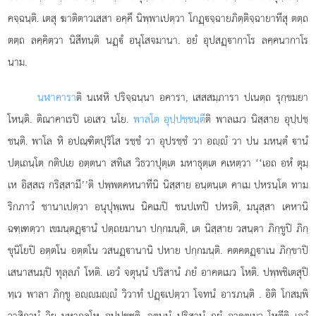
คจฺฉนฺติ. เตสุ ฆาติตาวเสสา อคฺคึ นิพฺพาเปตฺวา โกฏฺจฺฉายภิตฺติจฺฉายาทีสุ ตตฺถ
ตตฺถ ลคฺคิตฺวา นิสีทนฺติ นฏฺํ อนุโสจมานา. อยํ อุปสฏฺากาโร ลคฺคนากาโร
นาม.
นฬาคารา
ติ นเฬหิ ปริจฺฉนฺนา อคารา, เสสสมฺภารา ปเนตฺถ รุกฺขมยา
โหนฺติ. ติณาคาเรปิ เอเสว นโย.
พาลโต อุปฺปชฺชนฺตี
ติ พาลเมว นิสฺสาย อุปฺปชฺ
ชนฺติ. พาโล หิ อปณฺฑิตปุริโส รชฺชํ วา อุปรชฺชํ วา อฺํ วา ปน มหนฺตํ านํ
ปตฺเถนฺโต กติปเย อตฺตนา สทิเส วิธวาปุตฺเต มหาธุตฺเต คเหตฺวา ‘‘เอถ อหํ ตุมฺ
เห อิสฺสเร กริสฺสามี’’ติ ปพฺพตคหนาทีนิ นิสฺสาย อนฺตนฺเต คาเม ปหรนฺโต ทาม
ริกภาวํ ชานาเปตฺวา อนุปุพฺเพน นิคเมปิ ชนปเทปิ ปหรติ, มนุสฺสา เคหานิ
ฉฑฺเฑตฺวา เขมนฺตฏฺานํ ปตฺถยมานา ปกฺกมนฺติ, เต นิสฺสาย วสนฺตา ภิกฺขูปิ ภิกฺ
ขุนิโยปิ อตฺตโน อตฺตโน วสนฏฺานานิ ปหาย ปกฺกมนฺติ. คตคตฏฺาเน ภิกฺขาปิ
เสนาสนมฺปิ
ทุลฺลภํ โหติ. เอวํ จตุนฺนํ ปริสานํ ภยํ อาคตเมว โหติ. ปพฺพชิเตสุปิ
ทฺเว พาลา ภิกฺขู อฺมฺํ วิวาทํ ปฏฺเปตฺวา โจทนํ อารภนฺติ
. อิติ โกสมฺพิ
วาสิกานํ วิย มหากลโห อุปฺปชฺชติ, จตุนฺนํ ปริสานํ ภยํ อาคตเมว โหตีติ เอวํ