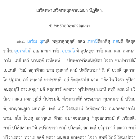
เสวิตพฺพาเสวิตพฺพสุตฺตวณฺณนา นิฏฺิตา.
๕. พหุธาตุกสุตฺตวณฺณนา
.
เอวํ
เม สุต
นฺติ พหุธาตุกสุตฺตํ. ตตฺถ
ภยานี
ติอาทีสุ
ภย
นฺติ จิตฺตุตฺ
๑๒๔
ราโส.
อุปทฺทโว
ติ อเนกคฺคตากาโร.
อุปสคฺโค
ติ อุปสฏฺากาโร ตตฺถ ตตฺถ ลคฺคนา
กาโร. เตสํ เอวํ นานตฺตํ เวทิตพฺพํ – ปพฺพตาทิวิสมนิสฺสิตา โจรา ชนปทวาสีนํ
เปเสนฺติ ‘‘มยํ อสุกทิวเส นาม ตุมฺหากํ คามํ ปหริสฺสามา’’ติ. ตํ ปวตฺตึ สุตกาล
โต
ปฏฺาย ภยํ สนฺตาสํ อาปชฺชนฺติ. อยํ จิตฺตุตฺราโส นาม. ‘‘อิธ โน โจรา กุปิตา
อนตฺถมฺปิ อาวเหยฺยุ’’นฺติ หตฺถสารํ คเหตฺวา ทฺวิปทจตุปฺปเทหิ สทฺธึ อรฺํ ปวิ
สิตฺวา ตตฺถ ตตฺถ ภูมิยํ นิปชฺชนฺติ, ฑํสมกสาทีหิ ขชฺชมานา คุมฺพนฺตรานิ ปวิสนฺ
ติ, ขาณุกณฺฏเก มทฺทนฺติ. เตสํ เอวํ วิจรนฺตานํ วิกฺขิตฺตภาโว อเนกคฺคตากาโร
นาม. ตโต โจเรสุ ยถาวุตฺเต ทิวเส อนาคจฺฉนฺเตสุ ‘‘ตุจฺฉกสาสนํ ตํ ภวิสฺสติ,
คามํ ปวิสิสฺสามา’’ติ สปริกฺขารา คามํ ปวิสนฺติ, อถ เตสํ ปวิฏฺภาวํ ตฺวา คามํ
ปริวาเรตฺวา ทฺวาเร อคฺคึ ทตฺวา มนุสฺเส ฆาเตตฺวา โจรา สพฺพํ วิภวํ วิลุมฺเปตฺวา