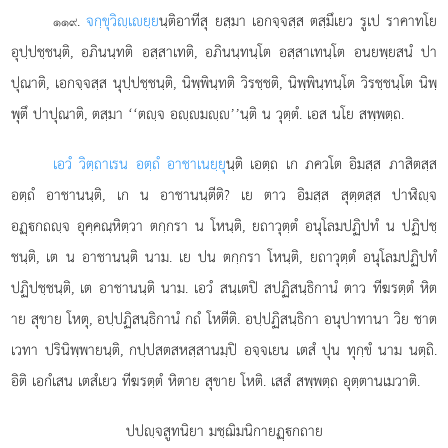
.
จกฺขุวิฺเยฺย
นฺติอาทีสุ ยสฺมา เอกจฺจสฺส ตสฺมึเยว รูเป ราคาทโย
๑๑๙
อุปฺปชฺชนฺติ, อภินนฺทติ อสฺสาเทติ, อภินนฺทนฺโต
อสฺสาเทนฺโต อนยพฺยสนํ ปา
ปุณาติ, เอกจฺจสฺส นุปฺปชฺชนฺติ, นิพฺพินฺทติ วิรชฺชติ, นิพฺพินฺทนฺโต วิรชฺชนฺโต นิพฺ
พุตึ ปาปุณาติ, ตสฺมา ‘‘ตฺจ อฺมฺ’’นฺติ น วุตฺตํ. เอส นโย สพฺพตฺถ.
เอวํ วิตฺถาเรน อตฺถํ อาชาเนยฺยุ
นฺติ เอตฺถ เก ภควโต อิมสฺส ภาสิตสฺส
อตฺถํ อาชานนฺติ, เก น อาชานนฺตีติ? เย ตาว อิมสฺส สุตฺตสฺส ปาฬิฺจ
อฏฺกถฺจ อุคฺคณฺหิตฺวา ตกฺกรา น โหนฺติ, ยถาวุตฺตํ อนุโลมปฏิปทํ น ปฏิปชฺ
ชนฺติ, เต น อาชานนฺติ นาม. เย ปน ตกฺกรา โหนฺติ, ยถาวุตฺตํ อนุโลมปฏิปทํ
ปฏิปชฺชนฺติ, เต อาชานนฺติ นาม. เอวํ สนฺเตปิ สปฏิสนฺธิกานํ ตาว ทีฆรตฺตํ หิต
าย สุขาย โหตุ, อปฺปฏิสนฺธิกานํ กถํ โหตีติ. อปฺปฏิสนฺธิกา อนุปาทานา วิย ชาต
เวทา ปรินิพฺพายนฺติ, กปฺปสตสหสฺสานมฺปิ อจฺจเยน เตสํ ปุน ทุกฺขํ นาม นตฺถิ.
อิติ เอกํเสน เตสํเยว ทีฆรตฺตํ หิตาย สุขาย โหติ. เสสํ สพฺพตฺถ อุตฺตานเมวาติ.
ปปฺจสูทนิยา มชฺฌิมนิกายฏฺกถาย