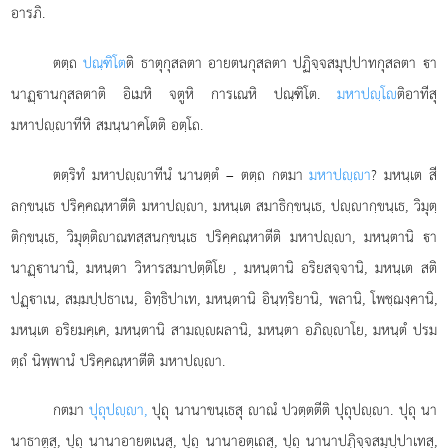
อารภิ.
ตตฺถ
ปณฺฑิโต
ติ ธาตุกุสลตา อายตนกุสลตา ปฏิจฺจสมุปฺปาทกุสลตา า
นาฏฺานกุสลตาติ อิเมหิ จตูหิ การเณหิ ปณฺฑิโต.
มหาปฺโ
ติอาทีสุ
มหาปฺาทีหิ สมนฺนาคโตติ
อตฺโถ.
ตตฺริทํ มหาปฺาทีนํ นานตฺตํ – ตตฺถ กตมา
มหาปฺา
? มหนฺเต สี
ลกฺขนฺเธ ปริคฺคณฺหาตีติ มหาปฺา, มหนฺเต สมาธิกฺขนฺเธ, ปฺากฺขนฺเธ, วิมุตฺ
ติกฺขนฺเธ, วิมุตฺติาณทสฺสนกฺขนฺเธ ปริคฺคณฺหาตีติ มหาปฺา, มหนฺตานิ า
นาฏฺานานิ, มหนฺตา วิหารสมาปตฺติโย
, มหนฺตานิ อริยสจฺจานิ, มหนฺเต สติ
ปฏฺาเน, สมฺมปฺปธาเน, อิทฺธิปาเท, มหนฺตานิ อินฺทฺริยานิ, พลานิ, โพชฺฌงฺคานิ,
มหนฺเต อริยมคฺเค, มหนฺตานิ สามฺผลานิ, มหนฺตา อภิฺาโย, มหนฺตํ ปรม
ตฺถํ นิพฺพานํ ปริคฺคณฺหาตีติ มหาปฺา.
กตมา
ปุถุปฺา,
ปุถุ นานาขนฺเธสุ าณํ ปวตฺตตีติ ปุถุปฺา. ปุถุ นา
นาธาตูสุ, ปุถุ นานาอายตเนสุ, ปุถุ นานาอตฺเถสุ, ปุถุ นานาปฏิจฺจสมุปฺปาเทสุ,