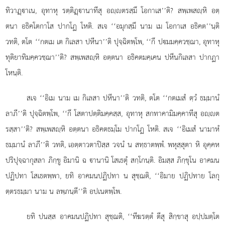
ทิวาฏฺาเน, อุทาหุ รตฺติฏฺานาทีสุ อฺตรสฺมึ โอกาเส’’ติ? สพฺเพสฺหิ อตฺ
ตนา อธิคโตกาโส ปากโฏ โหติ. สเจ ‘‘อมุกสฺมึ นาม เม โอกาเส อธิคต’’นฺติ
วทติ, ตโต ‘‘กตเม เต กิเลสา ปหีนา’’ติ ปุจฺฉิตพฺโพ, ‘‘กึ ปมมคฺควชฺฌา, อุทาหุ
ทุติยาทิมคฺควชฺฌา’’ติ? สพฺเพสฺหิ อตฺตนา อธิคตมคฺเคน ปหีนกิเลสา ปากฏา
โหนฺติ.
สเจ
‘‘อิเม นาม เม กิเลสา ปหีนา’’ติ วทติ, ตโต ‘‘กตเมสํ ตฺวํ ธมฺมานํ
ลาภี’’ติ ปุจฺฉิตพฺโพ, ‘‘กึ โสตาปตฺติมคฺคสฺส, อุทาหุ สกทาคามิมคฺคาทีสุ อฺต
รสฺสา’’ติ? สพฺเพสฺหิ อตฺตนา อธิคตธมฺโม ปากโฏ โหติ. สเจ ‘‘อิเมสํ นามาหํ
ธมฺมานํ ลาภี’’ติ วทติ, เอตฺตาวตาปิสฺส วจนํ น สทฺธาตพฺพํ. พหุสฺสุตา หิ อุคฺคห
ปริปุจฺฉากุสลา ภิกฺขู อิมานิ ฉ านานิ โสเธตุํ สกฺโกนฺติ. อิมสฺส ภิกฺขุโน อาคมน
ปฏิปทา โสเธตพฺพา, ยทิ อาคมนปฏิปทา น สุชฺฌติ, ‘‘อิมาย ปฏิปทาย โลกุ
ตฺตรธมฺมา นาม น ลพฺภนฺตี’’ติ อปเนตพฺโพ.
ยทิ ปนสฺส อาคมนปฏิปทา สุชฺฌติ, ‘‘ทีฆรตฺตํ ตีสุ สิกฺขาสุ อปฺปมตฺโต