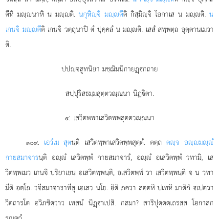
ตีหิ มฺนาหิ น มฺติ.
น
กุหิฺจิ มฺตี
ติ กิสฺมิฺจิ โอกาเส น มฺติ.
น
เกนจิ มฺตี
ติ เกนจิ วตฺถุนาปิ ตํ ปุคฺคลํ น มฺติ. เสสํ สพฺพตฺถ อุตฺตานเมวา
ติ.
ปปฺจสูทนิยา มชฺฌิมนิกายฏฺกถาย
สปฺปุริสธมฺมสุตฺตวณฺณนา นิฏฺิตา.
๔. เสวิตพฺพาเสวิตพฺพสุตฺตวณฺณนา
.
เอวํ
เม สุต
นฺติ เสวิตพฺพาเสวิตพฺพสุตฺตํ. ตตฺถ
ตฺจ อฺมฺํ
๑๐๙
กายสมาจาร
นฺติ อฺํ เสวิตพฺพํ กายสมาจารํ, อฺํ อเสวิตพฺพํ วทามิ, เส
วิตพฺพเมว เกนจิ ปริยาเยน อเสวิตพฺพนฺติ, อเสวิตพฺพํ วา เสวิตพฺพนฺติ จ น วทา
มีติ อตฺโถ. วจีสมาจาราทีสุ เอเสว นโย. อิติ
ภควา สตฺตหิ ปเทหิ มาติกํ เปตฺวา
วิตฺถารโต อวิภชิตฺวาว เทสนํ นิฏฺาเปสิ. กสฺมา? สาริปุตฺตตฺเถรสฺส โอกาสก
รณตฺถํ.