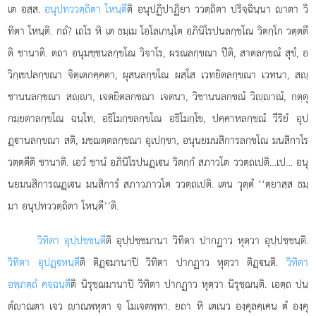
เต อสฺส.
อนุปทววตฺถิตา โหนฺตี
ติ อนุปฏิปาฏิยา ววตฺถิตา ปริจฺฉินฺนา าตา วิ
ทิตา โหนฺติ. กถํ? เถโร หิ เต ธมฺเม โอโลเกนฺโต อภินิโรปนลกฺขโณ วิตกฺโก วตฺตตี
ติ ชานาติ. ตถา อนุมชฺชนลกฺขโณ วิจาโร, ผรณลกฺขณา ปีติ, สาตลกฺขณํ สุขํ, อ
วิกฺเขปลกฺขณา
จิตฺเตกคฺคตา, ผุสนลกฺขโณ ผสฺโส เวทยิตลกฺขณา เวทนา, สฺ
ชานนลกฺขณา สฺา, เจตยิตลกฺขณา เจตนา, วิชานนลกฺขณํ
วิฺาณํ, กตฺตุ
กมฺยตาลกฺขโณ ฉนฺโท, อธิโมกฺขลกฺขโณ อธิโมกฺโข, ปคฺคาหลกฺขณํ วีริยํ
อุป
ฏฺานลกฺขณา สติ, มชฺฌตฺตลกฺขณา อุเปกฺขา, อนุนยมนสิการลกฺขโณ มนสิกาโร
วตฺตตีติ ชานาติ. เอวํ ชานํ อภินิโรปนฏฺเน วิตกฺกํ สภาวโต ววตฺถเปติ…เป… อนุ
นยมนสิการณฏฺเน มนสิการํ สภาวภาวโต ววตฺถเปติ. เตน วุตฺตํ ‘‘ตฺยาสฺส ธมฺ
มา อนุปทววตฺถิตา โหนฺตี’’ติ.
วิทิตา อุปฺปชฺชนฺตี
ติ อุปฺปชฺชมานา วิทิตา ปากฏาว หุตฺวา อุปฺปชฺชนฺติ.
วิทิตา อุปฏฺหนฺตี
ติ ติฏฺมานาปิ วิทิตา ปากฏาว หุตฺวา ติฏฺนฺติ.
วิทิตา
อพฺภตฺถํ คจฺฉนฺตี
ติ นิรุชฺฌมานาปิ วิทิตา ปากฏาว หุตฺวา นิรุชฺฌนฺติ. เอตฺถ ปน
ตําณตา เจว าณพหุตา จ โมเจตพฺพา. ยถา หิ เตเนว องฺคุลคฺเคน ตํ องฺคุ