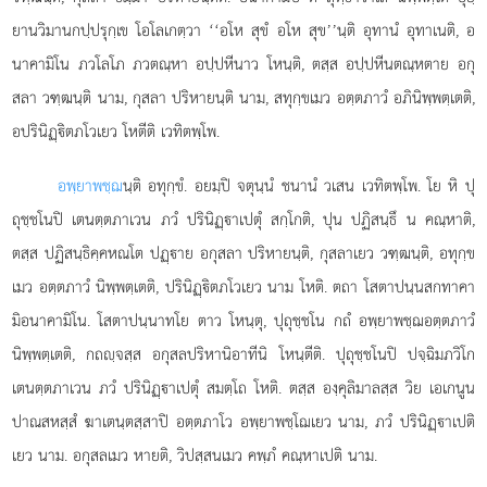
ยานวิมานกปฺปรุกฺเข โอโลเกตฺวา ‘‘อโห สุขํ อโห สุข’’นฺติ อุทานํ อุทาเนติ, อ
นาคามิโน ภวโลโภ ภวตณฺหา อปฺปหีนาว โหนฺติ, ตสฺส อปฺปหีนตณฺหตาย อกุ
สลา วฑฺฒนฺติ นาม, กุสลา ปริหายนฺติ นาม, สทุกฺขเมว อตฺตภาวํ อภินิพฺพตฺเตติ,
อปรินิฏฺิตภโวเยว โหตีติ เวทิตพฺโพ.
อพฺยาพชฺฌ
นฺติ
อทุกฺขํ. อยมฺปิ จตุนฺนํ ชนานํ วเสน เวทิตพฺโพ. โย หิ ปุ
ถุชฺชโนปิ เตนตฺตภาเวน ภวํ ปรินิฏฺาเปตุํ สกฺโกติ, ปุน ปฏิสนฺธึ น คณฺหาติ,
ตสฺส ปฏิสนฺธิคฺคหณโต ปฏฺาย อกุสลา ปริหายนฺติ, กุสลาเยว วฑฺฒนฺติ, อทุกฺข
เมว อตฺตภาวํ นิพฺพตฺเตติ, ปรินิฏฺิตภโวเยว นาม โหติ. ตถา โสตาปนฺนสกทาคา
มิอนาคามิโน. โสตาปนฺนาทโย ตาว โหนฺตุ, ปุถุชฺชโน กถํ อพฺยาพชฺฌอตฺตภาวํ
นิพฺพตฺเตติ, กถฺจสฺส อกุสลปริหานิอาทีนิ โหนฺตีติ. ปุถุชฺชโนปิ ปจฺฉิมภวิโก
เตนตฺตภาเวน ภวํ ปรินิฏฺาเปตุํ สมตฺโถ โหติ. ตสฺส
องฺคุลิมาลสฺส วิย เอเกนูน
ปาณสหสฺสํ ฆาเตนฺตสฺสาปิ อตฺตภาโว อพฺยาพชฺโฌเยว นาม, ภวํ ปรินิฏฺาเปติ
เยว นาม. อกุสลเมว หายติ, วิปสฺสนเมว คพฺภํ คณฺหาเปติ นาม.