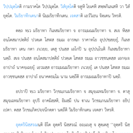
วิปฺปมุตฺโต
ติ กามราคโต วิปฺปมุตฺโต.
วิสํยุตฺโต
ติ จตูหิ โยเคหิ สพฺพกิเลเสหิ วา วิสํ
ยุตฺโต.
วิมริยาทีกเตนา
ติ นิมฺมริยาทีกเตน.
เจตสา
ติ เอวํวิเธน จิตฺเตน วิหรติ.
ตตฺถ
ทฺเว มริยาทา กิเลสมริยาทา จ อารมฺมณมริยาทา จ. สเจ หิสฺส
อนฺโตสมาปตฺติยํ ปวตฺเต โสฬส ธมฺเม อารพฺภ ราคาทโย อุปฺปชฺเชยฺยุํ, กิเลส
มริยาทา เตน กตา ภเวยฺย, เตสุ ปนสฺส เอโกปิ น อุปฺปนฺโนติ กิเลสมริยาทา
นตฺถิ. สเจ ปนสฺส อนฺโตสมาปตฺติยํ ปวตฺเต โสฬส ธมฺเม อาวชฺชนฺตสฺส เอกจฺเจ
อาปาถํ นาคจฺเฉยฺยุํ. เอวมสฺส อารมฺมณมริยาทา ภเวยฺยุํ. เต ปนสฺส โสฬส ธมฺเม
อาวชฺชนฺตสฺส อาปาถํ อนาคตธมฺโม นาม นตฺถีติ อารมฺมณมริยาทาปิ นตฺถิ.
อปราปิ ทฺเว มริยาทา วิกฺขมฺภนมริยาทา จ สมุจฺเฉทมริยาทา จ. ตาสุ
สมุจฺเฉทมริยาทา อุปริ อาคมิสฺสติ, อิมสฺมึ ปน าเน วิกฺขมฺภนมริยาทา อธิปฺ
เปตา. ตสฺส วิกฺขมฺภิตปจฺจนีกตฺตา นตฺถีติ วิมริยาทิกเตน เจตสา วิหรติ.
อุตฺตริ
นิสฺสรณ
นฺติ อิโต อุตฺตริ นิสฺสรณํ. อฺเสุ จ สุตฺเตสุ ‘‘อุตฺตริ นิสฺ