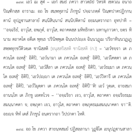
. เอวํ
เม สุตํ – เอกํ สมยํ ภควา สาวตฺถิยํ วิหรติ เชตวเน อนาถ
๑๙๗
ปิณฺฑิกสฺส อาราเม. อถ โข สมฺพหุลานํ ภิกฺขูนํ ปจฺฉาภตฺตํ ปิณฺฑปาตปฏิกฺกนฺ
ตานํ อุปฏฺานสาลายํ สนฺนิสินฺนานํ สนฺนิปติตานํ อยมนฺตรากถา อุทปาทิ –
‘‘อจฺฉริยํ, อาวุโส, อพฺภุตํ, อาวุโส, ตถาคตสฺส มหิทฺธิกตา มหานุภาวตา, ยตฺร หิ
นาม ตถาคโต
อตีเต พุทฺเธ ปรินิพฺพุเต ฉินฺนปปฺเจ ฉินฺนวฏุเม ปริยาทินฺนวฏฺเฏ
สพฺพทุกฺขวีติวตฺเต ชานิสฺสติ
[อนุสฺสริสฺสติ ชานิสฺสติ (ก.)]
– ‘เอวํชจฺจา เต ภ
ควนฺโต อเหสุํ’ อิติปิ, ‘เอวํนามา เต ภควนฺโต อเหสุํ’ อิติปิ, ‘เอวํโคตฺตา เต ภ
ควนฺโต อเหสุํ’ อิติปิ, ‘เอวํสีลา เต ภควนฺโต อเหสุํ’ อิติปิ, ‘เอวํธมฺมา เต ภควนฺ
โต อเหสุํ’ อิติปิ, ‘เอวํปฺา เต ภควนฺโต อเหสุํ’ อิติปิ, ‘เอวํวิหารี เต ภควนฺโต
อเหสุํ’ อิติปิ, ‘เอวํวิมุตฺตา เต ภควนฺโต อเหสุํ’ อิติปี’’ติ! เอวํ วุตฺเต, อายสฺมา
อานนฺโท เต ภิกฺขู เอตทโวจ – ‘‘อจฺฉริยา เจว, อาวุโส, ตถาคตา อจฺฉริยธมฺม
สมนฺนาคตา จ; อพฺภุตา เจว, อาวุโส, ตถาคตา อพฺภุตธมฺมสมนฺนาคตา จา’’ติ.
อยฺจ
หิทํ เตสํ ภิกฺขูนํ อนฺตรากถา วิปฺปกตา โหติ.
. อถ โข ภควา สายนฺหสมยํ ปฏิสลฺลานา วุฏฺิโต เยนุปฏฺานสาลา
๑๙๘