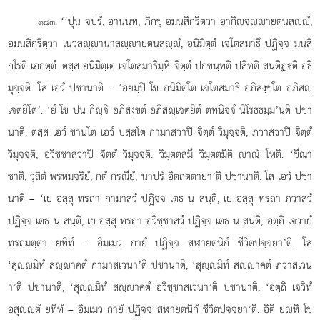
. ‘‘ปุน จปรํ, อานนฺท, ภิกฺขุ อมนสิกริตฺวา อากิฺจฺายตนสฺํ,
๑๘๓
อมนสิกริตฺวา เนวสฺานาสฺายตนสฺํ, อนิมิตฺตํ เจโตสมาธึ
ปฏิจฺจ มนสิ
กโรติ เอกตฺตํ. ตสฺส อนิมิตฺเต เจโตสมาธิมฺหิ จิตฺตํ ปกฺขนฺทติ ปสีทติ สนฺติฏฺติ อธิ
มุจฺจติ. โส เอวํ ปชานาติ – ‘อยมฺปิ โข อนิมิตฺโต เจโตสมาธิ อภิสงฺขโต อภิสฺ
เจตยิโต’. ‘ยํ โข ปน กิฺจิ อภิสงฺขตํ อภิสฺเจตยิตํ ตทนิจฺจํ นิโรธธมฺม’นฺติ ปชา
นาติ. ตสฺส เอวํ ชานโต เอวํ ปสฺสโต กามาสวาปิ จิตฺตํ วิมุจฺจติ, ภวาสวาปิ จิตฺตํ
วิมุจฺจติ, อวิชฺชาสวาปิ จิตฺตํ วิมุจฺจติ. วิมุตฺตสฺมึ วิมุตฺตมิติ าณํ โหติ. ‘ขีณา
ชาติ, วุสิตํ พฺรหฺมจริยํ, กตํ กรณียํ, นาปรํ อิตฺถตฺตายา’ติ ปชานาติ. โส เอวํ ปชา
นาติ – ‘เย อสฺสุ ทรถา
กามาสวํ ปฏิจฺจ เตธ น สนฺติ, เย อสฺสุ ทรถา ภวาสวํ
ปฏิจฺจ เตธ น สนฺติ, เย อสฺสุ ทรถา อวิชฺชาสวํ ปฏิจฺจ เตธ น สนฺติ, อตฺถิ เจวายํ
ทรถมตฺตา ยทิทํ – อิมเมว กายํ ปฏิจฺจ สฬายตนิกํ
ชีวิตปจฺจยา’ติ. โส
‘สุฺมิทํ สฺาคตํ กามาสเวนา’ติ ปชานาติ, ‘สุฺมิทํ สฺาคตํ ภวาสเวน
า’ติ ปชานาติ, ‘สุฺมิทํ สฺาคตํ อวิชฺชาสเวนา’ติ ปชานาติ, ‘อตฺถิ เจวิทํ
อสุฺตํ ยทิทํ – อิมเมว กายํ ปฏิจฺจ สฬายตนิกํ ชีวิตปจฺจยา’ติ. อิติ ยฺหิ โข