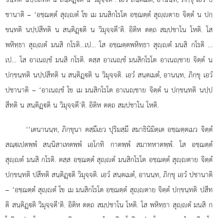
ชานาติ – ‘อชฺฌตฺตํ
สุฺตํ โข เม มนสิกโรโต อชฺฌตฺตํ สุฺตาย จิตฺตํ น ปกฺ
ขนฺทติ นปฺปสีทติ น สนฺติฏฺติ น วิมุจฺจตี’ติ. อิติห ตตฺถ สมฺปชาโน โหติ. โส
พหิทฺธา สุฺตํ มนสิ กโรติ…เป… โส อชฺฌตฺตพหิทฺธา สุฺตํ มนสิ กโรติ
…
เป… โส อาเนฺชํ มนสิ กโรติ. ตสฺส อาเนฺชํ มนสิกโรโต อาเนฺชาย จิตฺตํ น
ปกฺขนฺทติ นปฺปสีทติ น สนฺติฏฺติ น วิมุจฺจติ. เอวํ สนฺตเมตํ, อานนฺท, ภิกฺขุ เอวํ
ปชานาติ – ‘อาเนฺชํ โข เม มนสิกโรโต อาเนฺชาย จิตฺตํ น ปกฺขนฺทติ นปฺป
สีทติ น สนฺติฏฺติ น วิมุจฺจตี’ติ. อิติห ตตฺถ สมฺปชาโน โหติ.
‘‘เตนานนฺท, ภิกฺขุนา ตสฺมึเยว ปุริมสฺมึ สมาธินิมิตฺเต อชฺฌตฺตเมว จิตฺตํ
สณฺเปตพฺพํ สนฺนิสาเทตพฺพํ เอโกทิ กาตพฺพํ สมาทหาตพฺพํ. โส อชฺฌตฺตํ
สุฺตํ มนสิ กโรติ. ตสฺส อชฺฌตฺตํ สุฺตํ มนสิกโรโต อชฺฌตฺตํ สุฺตาย จิตฺตํ
ปกฺขนฺทติ ปสีทติ สนฺติฏฺติ วิมุจฺจติ. เอวํ สนฺตเมตํ, อานนฺท, ภิกฺขุ เอวํ ปชานาติ
– ‘อชฺฌตฺตํ สุฺตํ โข เม มนสิกโรโต อชฺฌตฺตํ สุฺตาย จิตฺตํ ปกฺขนฺทติ ปสีท
ติ สนฺติฏฺติ วิมุจฺจตี’ติ. อิติห ตตฺถ สมฺปชาโน โหติ. โส พหิทฺธา สุฺตํ มนสิ ก