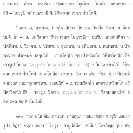
ยารมฺภกถา สีลกถา สมาธิกถา ปฺากถา วิมุตฺติกถา วิมุตฺติาณทสฺสนกถา
อิติ – ‘เอวรูปึ กถํ กเถสฺสามี’ติ. อิติห ตตฺถ สมฺปชาโน โหติ.
‘‘ตสฺส เจ, อานนฺท, ภิกฺขุโน อิมินา วิหาเรน วิหรโต วิตกฺกาย
จิตฺตํ
นมติ, โส – ‘เย เต วิตกฺกา หีนา คมฺมา โปถุชฺชนิกา อนริยา อนตฺถสํหิตา น
นิพฺพิทาย น วิราคาย น นิโรธาย น อุปสมาย น อภิฺาย น สมฺโพธาย น นิพฺ
พานาย สํวตฺตนฺติ, เสยฺยถิทํ – กามวิตกฺโก พฺยาปาทวิตกฺโก วิหึสาวิตกฺโก อิติ
เอวรูเป วิตกฺเก
[เอวรูเปน วิตกฺเกน (สี. สฺยา. กํ. ก.)]
น วิตกฺเกสฺสามี’ติ. อิติห
ตตฺถ สมฺปชาโน โหติ. เย จ โข อิเม, อานนฺท, วิตกฺกา อริยา นิยฺยานิกา นิยฺยนฺติ
ตกฺกรสฺส สมฺมาทุกฺขกฺขยาย, เสยฺยถิทํ – เนกฺขมฺมวิตกฺโก อพฺยาปาทวิตกฺโก อวิ
หึสาวิตกฺโก อิติ – ‘เอวรูเป วิตกฺเก
[เอวรูเปน วิตกฺเกน (ก.)]
วิตกฺเกสฺสามี’ติ. อิ
ติห ตตฺถ สมฺปชาโน โหติ.
. ‘‘ปฺจ
โข อิเม, อานนฺท, กามคุณา. กตเม ปฺจ? จกฺขุวิฺเยฺยา
๑๙๐
รูปา อิฏฺา กนฺตา มนาปา ปิยรูปา กามูปสํหิตา รชนียา, โสตวิฺเยฺยา
สทฺ