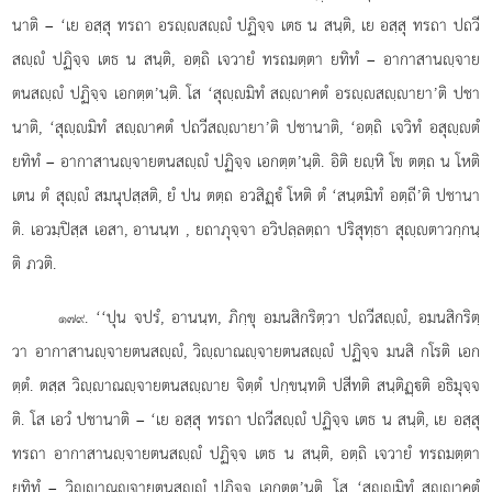
นาติ – ‘เย อสฺสุ ทรถา อรฺสฺํ ปฏิจฺจ เตธ น สนฺติ, เย อสฺสุ ทรถา ปถวี
สฺํ
ปฏิจฺจ เตธ น สนฺติ, อตฺถิ เจวายํ ทรถมตฺตา ยทิทํ – อากาสานฺจาย
ตนสฺํ ปฏิจฺจ เอกตฺต’นฺติ. โส ‘สุฺมิทํ สฺาคตํ อรฺสฺายา’ติ ปชา
นาติ, ‘สุฺมิทํ สฺาคตํ ปถวีสฺายา’ติ ปชานาติ, ‘อตฺถิ เจวิทํ อสุฺตํ
ยทิทํ – อากาสานฺจายตนสฺํ ปฏิจฺจ เอกตฺต’นฺติ. อิติ ยฺหิ โข ตตฺถ น โหติ
เตน ตํ สุฺํ สมนุปสฺสติ, ยํ ปน ตตฺถ อวสิฏฺํ โหติ ตํ ‘สนฺตมิทํ อตฺถี’ติ ปชานา
ติ. เอวมฺปิสฺส เอสา, อานนฺท
, ยถาภุจฺจา อวิปลฺลตฺถา ปริสุทฺธา สุฺตาวกฺกนฺ
ติ ภวติ.
. ‘‘ปุน
จปรํ, อานนฺท, ภิกฺขุ อมนสิกริตฺวา ปถวีสฺํ, อมนสิกริตฺ
๑๗๙
วา อากาสานฺจายตนสฺํ, วิฺาณฺจายตนสฺํ ปฏิจฺจ มนสิ กโรติ เอก
ตฺตํ. ตสฺส วิฺาณฺจายตนสฺาย จิตฺตํ ปกฺขนฺทติ ปสีทติ สนฺติฏฺติ อธิมุจฺจ
ติ. โส เอวํ ปชานาติ – ‘เย อสฺสุ ทรถา ปถวีสฺํ
ปฏิจฺจ เตธ น สนฺติ, เย อสฺสุ
ทรถา อากาสานฺจายตนสฺํ ปฏิจฺจ เตธ น สนฺติ, อตฺถิ เจวายํ ทรถมตฺตา
ยทิทํ – วิฺาณฺจายตนสฺํ ปฏิจฺจ เอกตฺต’นฺติ. โส ‘สุฺมิทํ สฺาคตํ