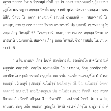
ฆฏาย สกฺกสฺส วิหาเร จีวรกมฺมํ กโรติ. อถ โข ภควา สายนฺหสมยํ ปฏิสลฺลานา
วุฏฺิโต เยน ฆฏาย สกฺกสฺส วิหาโร เตนุปสงฺกมิ; อุปสงฺกมิตฺวา ปฺตฺเต อาสเน
นิสีทิ. นิสชฺช โข ภควา อายสฺมนฺตํ อานนฺทํ อามนฺเตสิ – ‘‘สมฺพหุลานิ โข,
อานนฺท, กาฬเขมกสฺส
สกฺกสฺส วิหาเร เสนาสนานิ ปฺตฺตานิ. สมฺพหุลา นุ โข
เอตฺถ ภิกฺขู วิหรนฺตี’’ติ? ‘‘สมฺพหุลานิ, ภนฺเต, กาฬเขมกสฺส สกฺกสฺส วิหาเร เส
นาสนานิ ปฺตฺตานิ. สมฺพหุลา ภิกฺขู เอตฺถ วิหรนฺติ. จีวรการสมโย โน, ภนฺเต,
วตฺตตี’’ติ.
‘‘น โข, อานนฺท, ภิกฺขุ โสภติ สงฺคณิการาโม สงฺคณิกรโต สงฺคณิการามตํ
อนุยุตฺโต คณาราโม คณรโต คณสมฺมุทิโต. โส วตานนฺท, ภิกฺขุ สงฺคณิการาโม
สงฺคณิกรโต สงฺคณิการามตํ อนุยุตฺโต คณาราโม คณรโต คณสมฺมุทิโต ยํ ตํ เนกฺ
ขมฺมสุขํ ปวิเวกสุขํ อุปสมสุขํ สมฺโพธิสุขํ
[สมฺโพธสุขํ (สี. ปี.), สมฺโพธสุขํ จิตฺเตก
คฺคตาสุขํ (ก.) อุปริ อรณวิภงฺคสุตฺเต ปน สมฺโพธิสุขนฺตฺเวว ทิสฺสติ]
ตสฺส สุขสฺส
นิกามลาภี ภวิสฺสติ อกิจฺฉลาภี อกสิรลาภีติ – เนตํ านํ วิชฺชติ. โย จ โข โส,
อานนฺท, ภิกฺขุ เอโก คณสฺมา วูปกฏฺโ วิหรติ ตสฺเสตํ ภิกฺขุโน ปาฏิกงฺขํ ยํ ตํ