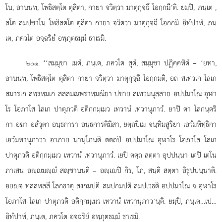
โน, อานนฺท, โพธิสตฺโต ตุสิตา, กายา จวิตฺวา มาตุกุจฺฉึ โอกฺกมี’ติ. ยมฺปิ, ภนฺเต
,
สโต สมฺปชาโน โพธิสตฺโต ตุสิตา กายา จวิตฺวา มาตุกุจฺฉึ โอกฺกมิ อิทํปาหํ, ภนฺ
เต, ภควโต อจฺฉริยํ อพฺภุตธมฺมํ ธาเรมิ.
. ‘‘สมฺมุขา เมตํ, ภนฺเต, ภควโต สุตํ, สมฺมุขา ปฏิคฺคหิตํ – ‘ยทา,
๒๐๑
อานนฺท, โพธิสตฺโต ตุสิตา กายา จวิตฺวา มาตุกุจฺฉึ โอกฺกมติ, อถ สเทวเก โลเก
สมารเก สพฺรหฺมเก สสฺสมณพฺราหฺมณิยา ปชาย สเทวมนุสฺสาย อปฺปมาโณ อุฬา
โร โอภาโส โลเก ปาตุภวติ อติกฺกมฺเมว เทวานํ เทวานุภาวํ. ยาปิ ตา โลกนฺตริ
กา อฆา อสํวุตา อนฺธการา อนฺธการติมิสา, ยตฺถปิเม จนฺทิมสูริยา เอวํมหิทฺธิกา
เอวํมหานุภาวา
อาภาย นานุโภนฺติ
ตตฺถปิ อปฺปมาโณ อุฬาโร โอภาโส โลเก
ปาตุภวติ อติกฺกมฺเมว เทวานํ เทวานุภาวํ. เยปิ ตตฺถ สตฺตา อุปปนฺนา เตปิ เตโน
ภาเสน อฺมฺํ สฺชานนฺติ – อฺเปิ กิร, โภ, สนฺติ สตฺตา อิธูปปนฺนาติ.
อยฺจ ทสสหสฺสี โลกธาตุ สงฺกมฺปติ สมฺปกมฺปติ สมฺปเวธติ
อปฺปมาโณ จ อุฬาโร
โอภาโส โลเก ปาตุภวติ อติกฺกมฺเมว เทวานํ เทวานุภาว’นฺติ. ยมฺปิ, ภนฺเต…เป…
อิทํปาหํ, ภนฺเต, ภควโต อจฺฉริยํ อพฺภุตธมฺมํ ธาเรมิ.