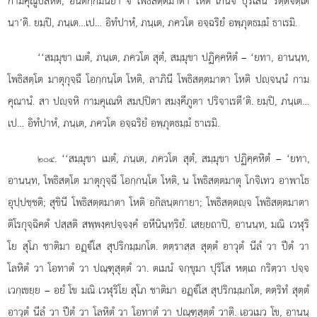
กามคุณูปสํหิตํ, อนติกฺกมนียา จ โพธิสตฺตมาตา โหติ เกนจิ ปุริเสน รตฺตจิตฺเต
นา’ติ. ยมฺปิ, ภนฺเต…เป… อิทํปาหํ, ภนฺเต, ภควโต อจฺฉริยํ อพฺภุตธมฺมํ ธาเรมิ.
‘‘สมฺมุขา เมตํ, ภนฺเต, ภควโต สุตํ, สมฺมุขา ปฏิคฺคหิตํ – ‘ยทา, อานนฺท,
โพธิสตฺโต มาตุกุจฺฉึ โอกฺกนฺโต โหติ, ลาภินี โพธิสตฺตมาตา โหติ ปฺจนฺนํ กาม
คุณานํ. สา ปฺจหิ กามคุเณหิ สมปฺปิตา สมงฺคีภูตา ปริจาเรตี’ติ. ยมฺปิ, ภนฺเต…
เป… อิทํปาหํ, ภนฺเต, ภควโต อจฺฉริยํ อพฺภุตธมฺมํ ธาเรมิ.
. ‘‘สมฺมุขา
เมตํ, ภนฺเต, ภควโต สุตํ, สมฺมุขา ปฏิคฺคหิตํ – ‘ยทา,
๒๐๔
อานนฺท, โพธิสตฺโต มาตุกุจฺฉึ โอกฺกนฺโต โหติ, น โพธิสตฺตมาตุ โกจิเทว อาพาโธ
อุปฺปชฺชติ; สุขินี โพธิสตฺตมาตา โหติ อกิลนฺตกายา; โพธิสตฺตฺจ โพธิสตฺตมาตา
ติโรกุจฺฉิคตํ
ปสฺสติ สพฺพงฺคปจฺจงฺคํ อหีนินฺทฺริยํ. เสยฺยถาปิ, อานนฺท, มณิ เวฬุริ
โย สุโภ ชาติมา อฏฺํโส สุปริกมฺมกโต. ตตฺราสฺส สุตฺตํ อาวุตํ นีลํ วา ปีตํ วา
โลหิตํ วา โอทาตํ วา ปณฺฑุสุตฺตํ วา. ตเมนํ จกฺขุมา ปุริโส หตฺเถ กริตฺวา ปจฺจ
เวกฺเขยฺย – อยํ โข มณิ เวฬุริโย สุโภ ชาติมา อฏฺํโส สุปริกมฺมกโต, ตตฺริทํ สุตฺตํ
อาวุตํ นีลํ วา ปีตํ วา โลหิตํ วา โอทาตํ วา ปณฺฑุสุตฺตํ วาติ. เอวเมว โข, อานนฺ