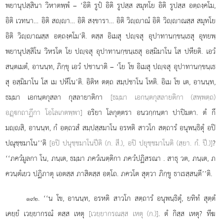
พยานุปสฺสินา วิหาตพฺพํ – ‘อิติ รูปํ อิติ รูปสฺส สมุทโย
อิติ รูปสฺส อตฺถงฺคโม,
อิติ เวทนา…
อิติ สฺา… อิติ สงฺขารา… อิติ วิฺาณํ อิติ วิฺาณสฺส สมุทโย
อิติ วิฺาณสฺส อตฺถงฺคโม’ติ. ตสฺส อิเมสุ ปฺจสุ อุปาทานกฺขนฺเธสุ อุทยพฺ
พยานุปสฺสิโน วิหรโต โย ปฺจสุ อุปาทานกฺขนฺเธสุ อสฺมิมาโน โส ปหียติ. เอวํ
สนฺตเมตํ, อานนฺท, ภิกฺขุ เอวํ ปชานาติ – ‘โย โข อิเมสุ ปฺจสุ อุปาทานกฺขนฺเธ
สุ อสฺมิมาโน โส เม ปหีโน’ติ. อิติห ตตฺถ สมฺปชาโน โหติ. อิเม โข เต, อานนฺท,
ธมฺมา เอกนฺตกุสลา กุสลายาติกา
[ธมฺมา เอกนฺตกุสลายติกา (สพฺพตฺถ)
อฏฺกถาฏีกา โอโลเกตพฺพา]
อริยา โลกุตฺตรา อนวกฺกนฺตา ปาปิมตา. ตํ กึ
มฺสิ, อานนฺท, กํ อตฺถวสํ สมฺปสฺสมาโน อรหติ สาวโก สตฺถารํ อนุพนฺธิตุํ อปิ
ปณุชฺชมาโน’’ติ
[อปิ ปนุชฺชมาโนปีติ (ก. สี.), อปิ ปยุชฺชมาโนติ (สฺยา. กํ. ปี.)]
?
‘‘ภควํมูลกา โน, ภนฺเต, ธมฺมา ภควํเนตฺติกา ภควํปฏิสรณา
. สาธุ วต, ภนฺเต, ภ
ควนฺตํเยว ปฏิภาตุ เอตสฺส ภาสิตสฺส อตฺโถ. ภควโต สุตฺวา ภิกฺขู ธาเรสฺสนฺตี’’ติ.
. ‘‘น โข, อานนฺท, อรหติ สาวโก สตฺถารํ อนุพนฺธิตุํ, ยทิทํ สุตฺตํ
๑๙๒
เคยฺยํ เวยฺยากรณํ ตสฺส เหตุ
[เวยฺยากรณสฺส เหตุ (ก.)]
. ตํ กิสฺส เหตุ? ทีฆ