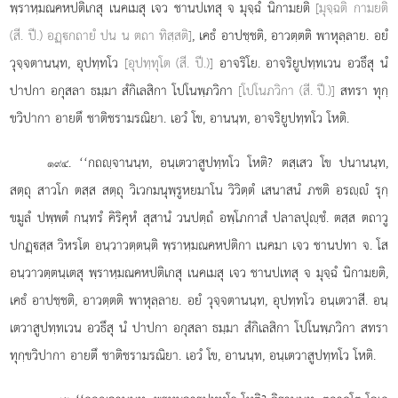
พฺราหฺมณคหปติเกสุ เนคเมสุ เจว ชานปเทสุ จ มุจฺฉํ นิกามยติ
[มุจฺฉติ กามยติ
(สี. ปี.) อฏฺกถายํ ปน น ตถา ทิสฺสติ]
, เคธํ อาปชฺชติ, อาวตฺตติ พาหุลฺลาย. อยํ
วุจฺจตานนฺท, อุปทฺทโว
[อุปทฺทุโต (สี. ปี.)]
อาจริโย. อาจริยูปทฺทเวน อวธึสุ นํ
ปาปกา อกุสลา ธมฺมา สํกิเลสิกา โปโนพฺภวิกา
[โปโนภวิกา (สี. ปี.)]
สทรา ทุกฺ
ขวิปากา อายตึ ชาติชรามรณิยา. เอวํ โข, อานนฺท, อาจริยูปทฺทโว โหติ.
. ‘‘กถฺจานนฺท, อนฺเตวาสูปทฺทโว โหติ? ตสฺเสว โข ปนานนฺท,
๑๙๔
สตฺถุ สาวโก ตสฺส สตฺถุ วิเวกมนุพฺรูหยมาโน วิวิตฺตํ เสนาสนํ ภชติ
อรฺํ รุกฺ
ขมูลํ ปพฺพตํ กนฺทรํ คิริคุหํ สุสานํ วนปตฺถํ อพฺโภกาสํ ปลาลปุฺชํ. ตสฺส ตถาวู
ปกฏฺสฺส วิหรโต อนฺวาวตฺตนฺติ พฺราหฺมณคหปติกา เนคมา เจว ชานปทา จ. โส
อนฺวาวตฺตนฺเตสุ
พฺราหฺมณคหปติเกสุ เนคเมสุ เจว ชานปเทสุ จ มุจฺฉํ นิกามยติ,
เคธํ อาปชฺชติ, อาวตฺตติ พาหุลฺลาย. อยํ วุจฺจตานนฺท, อุปทฺทโว อนฺเตวาสี. อนฺ
เตวาสูปทฺทเวน อวธึสุ นํ ปาปกา อกุสลา ธมฺมา สํกิเลสิกา โปโนพฺภวิกา สทรา
ทุกฺขวิปากา อายตึ ชาติชรามรณิยา. เอวํ โข, อานนฺท, อนฺเตวาสูปทฺทโว โหติ.