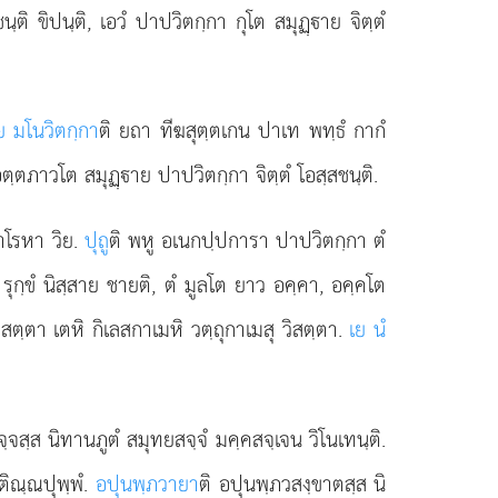
ติ ขิปนฺติ, เอวํ ปาปวิตกฺกา กุโต สมุฏฺาย จิตฺตํ
ย มโนวิตกฺกา
ติ ยถา ทีฆสุตฺตเกน ปาเท พทฺธํ กากํ
 อตฺตภาวโต สมุฏฺาย ปาปวิตกฺกา จิตฺตํ โอสฺสชนฺติ.
ปาโรหา วิย.
ปุถู
ติ พหู อเนกปฺปการา ปาปวิตกฺกา ตํ
ุกฺขํ นิสฺสาย ชายติ, ตํ มูลโต ยาว อคฺคา, อคฺคโต
า สตฺตา เตหิ กิเลสกาเมหิ วตฺถุกาเมสุ วิสตฺตา.
เย นํ
ฺจสฺส นิทานภูตํ สมุทยสจฺจํ มคฺคสจฺเจน วิโนเทนฺติ.
ติณฺณปุพฺพํ.
อปุนพฺภวายา
ติ อปุนพฺภวสงฺขาตสฺส นิ