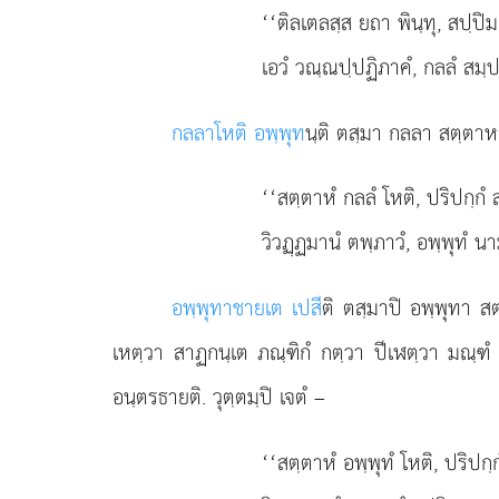
‘‘ติลเตลสฺส ยถา พินฺทุ, สปฺปิ
เอวํ วณฺณปฺปฏิภาคํ, กลลํ สมฺปว
กลลา
โหติ อพฺพุท
นฺติ ตสฺมา กลลา สตฺตาหจ
‘‘สตฺตาหํ กลลํ โหติ, ปริปกฺกํ 
วิวฏฺฏมานํ ตพฺภาวํ, อพฺพุทํ นา
อพฺพุทา
ชายเต เปสี
ติ ตสฺมาปิ อพฺพุทา ส
เหตฺวา สาฏกนฺเต ภณฺฑิกํ กตฺวา ปีเฬตฺวา มณฺฑํ 
อนฺตรธายติ. วุตฺตมฺปิ เจตํ –
‘‘สตฺตาหํ อพฺพุทํ โหติ, ปริปกฺก