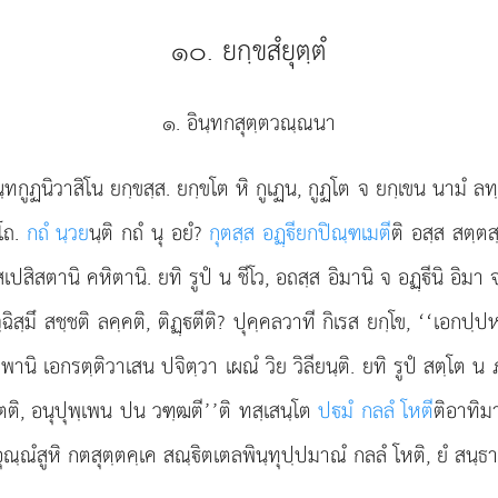
๑๐. ยกฺขสํยุตฺตํ
๑. อินฺทกสุตฺตวณฺณนา
ินฺทกูฏนิวาสิโน ยกฺขสฺส. ยกฺขโต หิ กูเฏน, กูฏโต จ ยกฺเขน นามํ ลทฺ
ฺโถ.
กถํ นฺวย
นฺติ กถํ นุ อยํ?
กุตสฺส อฏฺียกปิณฺฑเมตี
ติ อสฺส สตฺตส
สตานิ คหิตานิ. ยทิ รูปํ น ชีโว, อถสฺส อิมานิ จ อฏฺีนิ อิมา จ 
ิสฺมึ สชฺชติ ลคฺคติ, ติฏฺตีติ? ปุคฺคลวาที กิเรส ยกฺโข, ‘‘เอกปฺป
นิ เอกรตฺติวาเสน ปจิตฺวา เผณํ วิย วิลียนฺติ. ยทิ รูปํ สตฺโต น 
ตติ, อนุปุพฺเพน ปน วฑฺฒตี’’ติ ทสฺเสนฺโต
ปมํ กลลํ โหตี
ติอาทิม
ิอุณฺณํสูหิ กตสุตฺตคฺเค สณฺิตเตลพินฺทุปฺปมาณํ กลลํ โหติ, ยํ สนฺธา