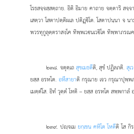
โรธสจฺจสฺสตฺถาย. อิติ
อิมาย คาถาย จตฺตาริ สจฺจ
เสตฺวา โสตาปตฺติผเล ปติฏฺิโต. โสตาปนฺนา จ นาม 
พวรทุกูลุตฺตราสงฺโค ทิพฺพเวนเวิโต ทิพฺพาภรณค
๒๓๘
. จตุตฺเถ
สุขเมธตี
ติ, สุขํ ปฏิลภติ.
สุเ
ยสฺส อรหโต.
อหึสายา
ติ กรุณาย เจว กรุณาปุพฺ
เมตฺตํโส. อิทํ วุตฺตํ โหติ – ยสฺส อรหโต สพฺพกาลํ 
๒๓๙
. ปฺจเม
ยกฺเขน คหิโต โหตี
ติ โส ก