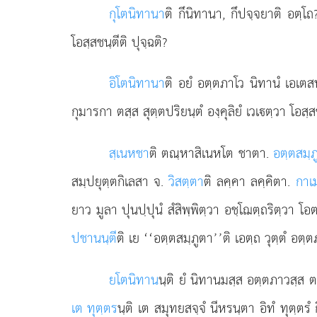
กุโตนิทานา
ติ กึนิทานา, กึปจฺจยาติ อตฺโ
โอสฺสชนฺตีติ ปุจฺฉติ?
อิโตนิทานา
ติ อยํ อตฺตภาโว นิทานํ เอเตส
กุมารกา ตสฺส สุตฺตปริยนฺตํ องฺคุลิยํ เวเตฺวา โอส
สฺเนหชา
ติ ตณฺหาสิเนหโต ชาตา.
อตฺตสมฺภ
สมฺปยุตฺตกิเลสา จ.
วิสตฺตา
ติ ลคฺคา ลคฺคิตา.
กาเม
ยาว มูลา ปุนปฺปุนํ สํสิพฺพิตฺวา อชฺโฌตฺถริตฺวา โอ
ปชานนฺตี
ติ เย ‘‘อตฺตสมฺภูตา’’ติ เอตฺถ วุตฺตํ อตฺต
ยโตนิทาน
นฺติ
ยํ นิทานมสฺส อตฺตภาวสฺส ต
เต ทุตฺตร
นฺติ เต สมุทยสจฺจํ นีหรนฺตา อิทํ ทุตฺตรํ 