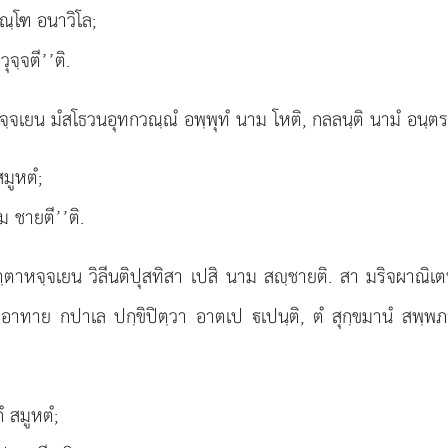
มณฺโฑ อนาวิโล;
ุจฺจตี’’ติ.
ฺจเยน มํสโธวนอุทกวณฺณํ อพฺพุทํ นาม โหติ, กลลนฺติ นามํ อนฺตรธา
สมูหตํ;
ม ชายตี’’ติ.
ตฺตาหจฺจเยน วิลีนติปุสทิสา เปสิ นาม สฺชายติ. สา มริจผาณิเ
อาทาย กปาเล ปกฺขิปิตฺวา อาตเป เปนฺติ, ตํ สุกฺขมานํ สพฺพภาเค
ํ สมูหตํ;