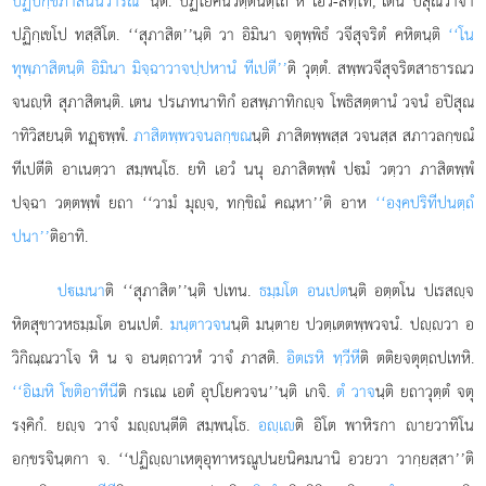
ปฏิปกฺขภาสนนิวารณ’’
นฺติ. ปฏิโยคีนิวตฺตนตฺโถ หิ เอว-สทฺโท, เตน ปิสุณวาจา
ปฏิกฺเขโป ทสฺสิโต. ‘‘สุภาสิต’’นฺติ วา อิมินา จตุพฺพิธํ วจีสุจริตํ คหิตนฺติ
‘‘โน
ทุพฺภาสิตนฺติ อิมินา มิจฺฉาวาจปฺปหานํ ทีเปตี’’
ติ วุตฺตํ. สพฺพวจีสุจริตสาธารณว
จนฺหิ สุภาสิตนฺติ. เตน ปรเภทนาทิกํ อสพฺภาทิกฺจ โพธิสตฺตานํ วจนํ อปิสุณ
าทิวิสยนฺติ ทฏฺพฺพํ.
ภาสิตพฺพวจนลกฺขณ
นฺติ ภาสิตพฺพสฺส
วจนสฺส สภาวลกฺขณํ
ทีเปตีติ อาเนตฺวา สมฺพนฺโธ. ยทิ เอวํ นนุ อภาสิตพฺพํ ปมํ วตฺวา ภาสิตพฺพํ
ปจฺฉา วตฺตพฺพํ ยถา ‘‘วามํ มุฺจ, ทกฺขิณํ คณฺหา’’ติ อาห
‘‘องฺคปริทีปนตฺถํ
ปนา’’
ติอาทิ.
ปเมนา
ติ ‘‘สุภาสิต’’นฺติ ปเทน.
ธมฺมโต อนเปต
นฺติ อตฺตโน ปเรสฺจ
หิตสุขาวหธมฺมโต อนเปตํ.
มนฺตาวจน
นฺติ มนฺตาย ปวตฺเตตพฺพวจนํ. ปฺวา อ
วิกิณฺณวาโจ หิ น จ อนตฺถาวหํ วาจํ ภาสติ.
อิตเรหิ ทฺวีหี
ติ ตติยจตุตฺถปเทหิ.
‘‘อิเมหิ โขติอาทีนี
ติ กรเณ เอตํ อุปโยควจน’’นฺติ เกจิ.
ตํ วาจ
นฺติ ยถาวุตฺตํ จตุ
รงฺคิกํ. ยฺจ วาจํ มฺนฺตีติ สมฺพนฺโธ.
อฺเ
ติ อิโต พาหิรกา ายวาทิโน
อกฺขรจินฺตกา จ. ‘‘ปฏิฺาเหตุอุทาหรณูปนยนิคมนานิ อวยวา วากฺยสฺสา’’ติ