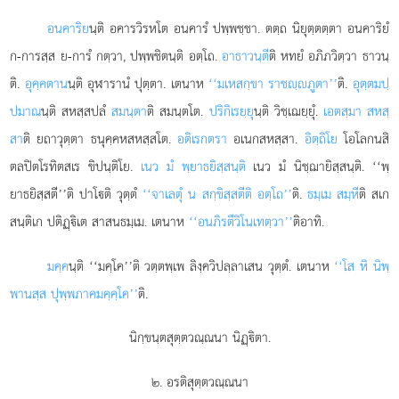
อนคาริย
นฺติ อคารวิรหโต อนคารํ ปพฺพชฺชา. ตตฺถ นิยุตฺตตฺตา อนคาริยํ
ก-การสฺส ย-การํ กตฺวา, ปพฺพชิตนฺติ อตฺโถ.
อาธาวนฺตี
ติ หทยํ อภิภวิตฺวา ธาวนฺ
ติ.
อุคฺคตาน
นฺติ อุฬารานํ ปุตฺตา. เตนาห
‘‘มเหสกฺขา ราชฺภูตา’’
ติ.
อุตฺตมปฺ
ปมาณ
นฺติ สหสฺสปลํ
สมนฺตา
ติ สมนฺตโต.
ปริกิเรยฺยุ
นฺติ วิชฺเฌยฺยุํ.
เอตสฺมา สหสฺ
สา
ติ ยถาวุตฺตา ธนุคฺคหสหสฺสโต.
อติเรกตรา
อเนกสหสฺสา.
อิตฺถิโย
โอโลกนสิ
ตลปิตโรทิตสเร ขิปนฺติโย.
เนว มํ พฺยาธยิสฺสนฺติ
เนว มํ นิชฺฌายิสฺสนฺติ. ‘‘พฺ
ยาธยิสฺสตี’’ติ ปาโติ วุตฺตํ
‘‘จาเลตุํ น สกฺขิสฺสตีติ อตฺโถ’’
ติ.
ธมฺเม สมฺหี
ติ สเก
สนฺติเก ปติฏฺิเต สาสนธมฺเม. เตนาห
‘‘อนภิรตึ
วิโนเทตฺวา’’
ติอาทิ.
มคฺค
นฺติ ‘‘มคฺโค’’ติ วตฺตพฺเพ ลิงฺควิปลฺลาเสน วุตฺตํ. เตนาห
‘‘โส หิ นิพฺ
พานสฺส ปุพฺพภาคมคฺคฺโค’’
ติ.
นิกฺขนฺตสุตฺตวณฺณนา นิฏฺิตา.
๒. อรติสุตฺตวณฺณนา