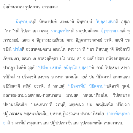
อิตฺถิสนฺตาเน รูปสภาเว อารมฺมเณ.
นิพฺพาปน
นฺติ นิพฺพาปยติ เอเตนาติ นิพฺพาปนํ.
วิปลฺลาเสนา
ติ อสุเภ
‘‘สุภ’’นฺติ วิปลฺลาสภาวเหตุ.
ราคฏฺานิย
นฺติ ราคุปฺปตฺติเหตุ.
อิฏฺารมฺมณ
นฺติ สุ
ภารมฺมณํ. เอตฺถ จ อิฏฺารมฺมณสีเสน ตตฺถ อิฏฺาการคฺคหณํ วทติ. ตฺหิ วชฺ
ชนียํ.
ปรโต
ติ อวสวตฺตนตฺเถน อฺโต. สงฺขารา หิ ‘‘มา ภิชฺชนฺตู’’ติ อิจฺฉิตาปิ
ภิชฺชนฺเตว, ตสฺมา เต อวสวตฺติตฺตา ปโร นาม, สา จ เนสํ ปรตา อนิจฺจทสฺสเนน
ปากฏา โหตีติ วุตฺตํ
‘‘ปรโต ปสฺสาติ อนิจฺจโต ปสฺสา’’
ติ. กามํ วิปสฺสนา สงฺขา
รนิมิตฺตํ น
ปริจฺจชติ สงฺขาเร อารพฺภ วตฺตนโต, เยสํ ปน นิมิตฺตานํ อคฺคหเณน
อนิมิตฺตาติ คหิตุํ อรหติ, ตํ ทสฺเสตุํ
‘‘นิจฺจาทีนํ นิมิตฺตาน’’
นฺติอาทิ วุตฺตํ.
สลกฺขณ-สามฺลกฺขณ-ทสฺสนวเสน มานสฺส ทสฺสนาภิสมโย, วิปสฺสนาย
ปหานาภิสมโย. ‘‘มคฺเคนา’’ติ วทนฺติ, มคฺเคเนว ปน อสมฺโมหโต ปริฺา
ปฏิเวธวเสน ทสฺสนาภิสมโย, ปหานปฏิเวธวเสน ปหานาภิสมโย.
ราคาทิสนฺตตา
ยา
ติ ราคาทีนํ สมุจฺเฉทวเสน ปฏิปฺปสฺสทฺธิวเสน วูปสเมตพฺพโต สนฺตภาเวน.