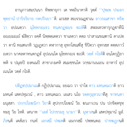
อานุภาวสมฺปนฺนา ทิพฺพายุกา เต หตฺถินาคาติ วุตฺตํ
‘‘ปุพฺเพ ปจฺเจก
พุทฺธานํ ปาริจริยาย กตปริจยา’’
ติ. เถรสฺส สฺจรณฏฺาเน
อาวรณสาขา หริตฺ
วา
อปเนตฺวา.
มุโขทกฺเจว ทนฺตกฏฺฺจ เปตี
ติ สฬลเทวทารุกฏฺาทีนิ
อฺมฺํ ฆํสิตฺวา อคฺคึ นิพฺพตฺเตตฺวา ชาเลตฺวา ตตฺถ ปาสาณขณฺฑานิ ตาเปตฺ
วา ตานิ ทณฺฑเกหิ วฏฺเฏตฺวา ตฬากาสุ อุทกโสณฺฑีสุ ขิปิตฺวา อุทกสฺส ตตฺตภาวํ
ตฺวา นาคลตาทนฺตกฏฺํ อุปเนนฺโต มุโขทกฺจ เปติ.
วตฺตํ กโรตี
ติ อนฺโตกุฏิยา
พหิ จ ปมุเขปิ องฺคเณปิ สาขาภงฺเคหิ สมฺมชฺชนฺโต วกฺขมานนเยน อาหารํ อุป
เนนฺโต วตฺตํ กโรติ.
ปติฏฺปฺปมาเณ
ติ กฏิปฺปมาเณ, อยเมว วา ปาโ
ตาว มหนฺตเมวา
ติ ยาว
มหนฺตํ เสตปทุมวนํ
, ตาว มหนฺตเมว. เอเสว นโย
รตฺตกุมุทวนา
ทีสุ.
ขาทนฺตา
มนุสฺสา.
ปกฺกปโยฆนิกา วิยา
ติ สุปกฺกปโยฆนํ วิย. ฆนภาเวน ปน ปกฺขิตฺตขุทฺ
ทมธุ วิย โหติ. เตนาห
‘‘เอตํ โปกฺขรมธุ นามา’’
ติ.
มุฬาล
นฺติ เสตปทุมานํ มูลํ.
ภิส
นฺติ เตสํเยว กนฺทํ.
เอกสฺมึ ปพฺเพ
ติ เอเกกสฺมึ ปพฺพนฺตเร.
ปาทฆฏก
นฺติ