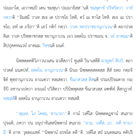
ปฺาโต, เอวาหมฺปิ เตน ชมฺพุนา ปฺายิสฺส’’นฺติ
ชมฺพุสาขํ ปริหริตฺวา. วาทํ
กตฺวา
ติ ‘‘อิมสฺมึ วาเท สเจ เต ปราชโย โหติ, ตฺวํ เม ทาโส โหหิ. สเจ เม ปรา
ชโย, อหํ เต ภริยา’’ติ เอวํ กติกํ กตฺวา.
วาเท ชยปราชยานุภาเวนา
ติ ตถาปวตฺ
ติเต วาเท ปริพฺพาชกสฺส ชยานุภาเวน เจว อตฺตโน ปราชเยน จ.
วยํ อาคมฺมา
ติ
สิปฺปุคฺคหณวยํ อาคมฺม.
วิชฺช
นฺติ มนฺตํ.
นิพฺพตฺตคติวิภาวนวเสน ฉวสีสภาวํ ทูเสติ วินาเสตีติ
ฉวทูสกํ สิปฺปํ,
ตถา
ปวตฺตํ มนฺตปทํ.
อตฺตโน อานุภาเวนา
ติ นิรเย นิพฺพตฺตสตฺตสฺส สีสํ ยตฺถ กตฺถจิ
ิตํ พุทฺธานุภาเวน อาเนตฺวา ทสฺเสตฺวา.
ขีณาสวสฺส สีส
นฺติ ปรมปฺปิจฺฉตาย กฺ
จิปิ อชานาเปตฺวา อรฺํ ปวิสิตฺวา ปรินิพฺพุตสฺส ขีณาสวสฺส ฉฑฺฑิตํ สีสกฏาหํ.
ทสฺเสสี
ติ อตฺตโน อานุภาเวน อาเนตฺวา ทสฺเสสิ.
‘‘ตุมฺเห, โภ โคตม, ชานาถา’’
ติ กามํ วงฺคีโส นิพฺพตฺตฏฺานํ สนฺธาย
ปุจฺฉติ, ภควา ปน
อนุปาทิเสสนิพฺพานํ สนฺธาย
‘‘อาม, วงฺคีส…เป… คตึ ชานา
มี’’
ติ อาห. วุตฺตฺเหตํ ‘‘นิพฺพานํ อรหโต คตี’’ติ. วงฺคีโส สยํ มนฺตพเลน คติปริ