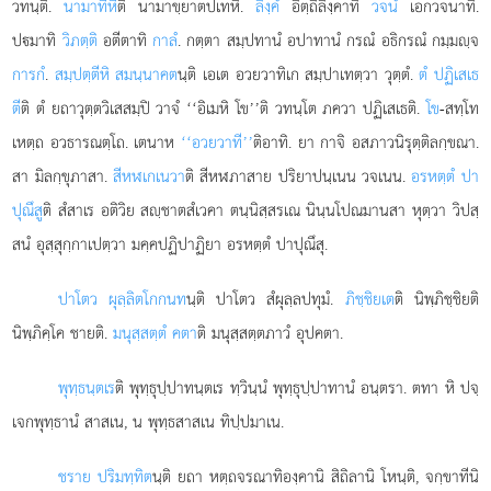
วทนฺติ.
นามาทีหี
ติ นามาขฺยาตปเทหิ.
ลิงฺคํ
อิตฺถิลิงฺคาทิ
วจนํ
เอกวจนาทิ.
ปมาทิ
วิภตฺติ
อตีตาทิ
กาลํ
. กตฺตา สมฺปทานํ
อปาทานํ กรณํ อธิกรณํ กมฺมฺจ
การกํ
.
สมฺปตฺตีหิ สมนฺนาคต
นฺติ เอเต อวยวาทิเก สมฺปาเทตฺวา วุตฺตํ.
ตํ ปฏิเสเธ
ตี
ติ ตํ ยถาวุตฺตวิเสสมฺปิ วาจํ ‘‘อิเมหิ โข’’ติ วทนฺโต ภควา ปฏิเสเธติ.
โข
-สทฺโท
เหตฺถ อวธารณตฺโถ. เตนาห
‘‘อวยวาที’’
ติอาทิ. ยา กาจิ อสภาวนิรุตฺติลกฺขณา.
สา มิลกฺขุภาสา.
สีหฬเกเนวา
ติ สีหฬภาสาย ปริยาปนฺเนน วจเนน.
อรหตฺตํ ปา
ปุณึสู
ติ สํสาเร อติวิย สฺชาตสํเวคา ตนฺนิสฺสรเณ นินฺนโปณมานสา หุตฺวา วิปสฺ
สนํ อุสฺสุกฺกาเปตฺวา มคฺคปฏิปาฏิยา อรหตฺตํ ปาปุณึสุ.
ปาโตว ผุลฺลิตโกกนท
นฺติ ปาโตว สํผุลฺลปทุมํ.
ภิชฺชิยเต
ติ นิพฺภิชฺชิยติ
นิพฺภิคฺโค ชายติ.
มนุสฺสตฺตํ คตา
ติ มนุสฺสตฺตภาวํ อุปคตา.
พุทฺธนฺตเร
ติ พุทฺธุปฺปาทนฺตเร ทฺวินฺนํ พุทฺธุปฺปาทานํ อนฺตรา. ตทา หิ ปจฺ
เจกพุทฺธานํ สาสเน, น พุทฺธสาสเน ทิปฺปมาเน.
ชราย ปริมทฺทิต
นฺติ ยถา หตฺถจรณาทิองฺคานิ สิถิลานิ โหนฺติ, จกฺขาทีนิ