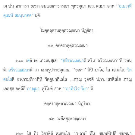
เต ปน อาการา ยสฺมา อนฺสาธารณา พุทฺธคุณา เอว, ตสฺมา อาห
‘‘อเนเกหิ
คุเณหิ สมนฺนาคต’’
นฺติ.
โมคฺคลฺลานสุตฺตวณฺณนา นิฏฺิตา.
๑๑. คคฺคราสุตฺตวณฺณนา
.
เต
ติ เต เทวมนุสฺเส.
‘‘สรีรวณฺเณนา
ติ สรีเร ฉวิวณฺเณนา’’ติ วทนฺ
๒๑๙
ติ.
สรีรวณฺเณนา
ติ วา ธมฺมรูปกายคุเณน. ‘‘ยสสา’’ติปิ ปาโ, โส เอวตฺโถ.
วิค
ตมโล
ติ อพฺภามหิกาทีหิ วิคตูปกฺกิเลโส
. ภาณุ วุจฺจติ ปภา, สาติสโย ภาณุ
เอตสฺส อตฺถีติ
ภาณุมา
. สูริโยติ อาห
‘‘อาทิจฺโจ วิยา’’
ติ.
คคฺคราสุตฺตวณฺณนา นิฏฺิตา.
๑๒. วงฺคีสสุตฺตวณฺณนา
. โส กิร วิจรตีติ สมฺพนฺโธ. ‘‘ยถายํ ทีโป ชมฺพุทีโปติ ชมฺพุนา
๒๒๐