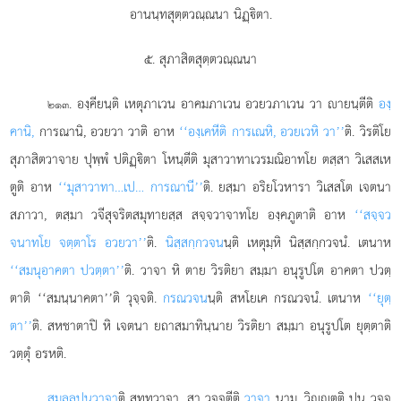
อานนฺทสุตฺตวณฺณนา นิฏฺิตา.
๕. สุภาสิตสุตฺตวณฺณนา
. องฺคียนฺติ
เหตุภาเวน อาคมภาเวน อวยวภาเวน วา ายนฺตีติ
องฺ
๒๑๓
คานิ,
การณานิ, อวยวา วาติ อาห
‘‘องฺเคหีติ การเณหิ, อวยเวหิ วา’’
ติ. วิรติโย
สุภาสิตวาจาย ปุพฺพํ ปติฏฺิตา โหนฺตีติ มุสาวาทาเวรมณิอาทโย ตสฺสา วิเสสเห
ตูติ อาห
‘‘มุสาวาทา…เป… การณานี’’
ติ. ยสฺมา อริยโวหารา วิเสสโต เจตนา
สภาวา, ตสฺมา วจีสุจริตสมุทายสฺส สจฺจวาจาทโย องฺคภูตาติ อาห
‘‘สจฺจว
จนาทโย จตฺตาโร อวยวา’’
ติ.
นิสฺสกฺกวจน
นฺติ เหตุมฺหิ นิสฺสกฺกวจนํ. เตนาห
‘‘สมนุอาคตา ปวตฺตา’’
ติ. วาจา หิ ตาย วิรติยา สมฺมา อนุรูปโต อาคตา ปวตฺ
ตาติ ‘‘สมนฺนาคตา’’ติ วุจฺจติ.
กรณวจน
นฺติ สหโยเค กรณวจนํ. เตนาห
‘‘ยุตฺ
ตา’’
ติ. สหชาตาปิ หิ เจตนา ยถาสมาทินฺนาย วิรติยา สมฺมา อนุรูปโต ยุตฺตาติ
วตฺตุํ อรหติ.
สมุลฺลปนวาจา
ติ สทฺทวาจา, สา วุจฺจตีติ
วาจา
นาม. วิฺตฺติ ปน วุจฺจ