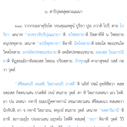
๖. สาริปุตฺตสุตฺตวณฺณนา
. วากฺกรณจาตุริยโต วจนคุณเหตูนํ ปูริยา ปูเร ภวาติ โปรี, ตาย
โป
๒๑๔
ริยา
. เตนาห
‘‘อกฺขราทิปริปุณฺณายา’’
ติ.
อวิพทฺธายา
ติ ปิตฺตาทีหิ น วิพทฺธาย
อนุปทฺทุตาย. เตนาห
‘‘อปลิพุทฺธายา’’
ติอาทิ.
นิทฺโทสายา
ติ อตฺถโต พฺยฺชนโต
วิคตโทสาย.
อกฺขลิตปทพฺยฺชนายา
ติ
อคลิตปทพฺยฺชนาย,
อตฺถสฺส วิฺาปนิ
ยา
ติ ทิฏฺธมฺมิกาทิอตฺถสฺส โพธเน ปริยตฺตาย.
ภิกฺขุน
นฺติ คาถาสุขตฺถํ รสฺสํ กตฺ
วา วุตฺตํ.
‘‘สํขิตฺเตนปิ เทเสติ, วิตฺถาเรนปิ ภาสตี’’
ติ นยิทํ ปมํ อุทฺทิสิตฺวา ตสฺส
อตฺถสฺส กิตฺตนวเสน ปวตฺติตํ วจนํ สนฺธาย วุตฺตํ. สา หิ วิตฺถารเทสนา เอว โหติ.
ยา ปน เทสนา กทาจิ ธมฺมปฏิคฺคาหกานํ อชฺฌาสยวเสน
สํขิตฺเตเนว ทสฺเสตฺวา
นิกฺขิปติ, ยา จ กทาจิ วิตฺถาเรน, ตทุภยํ สนฺธาย วุตฺตํ. เตนาห
‘‘จตฺตาริมานี’’
ติ
อาทิ. สภาวมธุโร ปจฺจยวเสน มธุรตโร โหตีติ ทสฺเสตุํ
‘‘ยถา’’
ติอาทิ วุตฺตํ. วิวิ