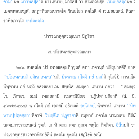
คาม’’
นฺติ.
มารพลสฺสา
ติ มารเสนาย, มารสฺส วา สามตฺถิยสฺส.
เวเนยฺยสตฺถ
นฺติ วิ
เนตพฺพชนสมูหํ. สกฏาทิสตฺถสภาคโต วิเนยฺโยว สตฺโถติ ตํ เวเนยฺยสตฺถํ. สีลสา
ราทิอภาวโต
อนฺโตตุจฺโฉ
.
ปวารณาสุตฺตวณฺณนา นิฏฺิตา.
๘. ปโรสหสฺสสุตฺตวณฺณนา
. สหสฺสโต ปรํ อฑฺฒเตยฺยภิกฺขุสตํ ตทา ภควนฺตํ ปยิรุปาสตีติ อาห
๒๑๖
‘‘ปโรสหสฺสนฺติ อติเรกสหสฺส’’
นฺติ.
นิพฺพาเน กุโตจิ ภยํ นตฺถี
ติ กุโตจิปิ การณโต
นิพฺพาเน ภยํ นตฺถิ อสงฺขตภาเวน สพฺพโส เขมตฺตา. เตนาห ภควา – ‘‘เขมฺจ
โว, ภิกฺขเว, ธมฺมํ เทเสสฺสามิ เขมคามินิฺจ ปฏิปท’’นฺติอาทิ (สํ. นิ.
๔.๓๗๙-๔๐๘). น กุโตจิ ภยํ เอตสฺมึ อธิคเตติ
อกุโตภยํ,
นิพฺพานํ. เตนาห
‘‘นิพฺ
พานปฺปตฺตสฺสา’’
ติอาทิ.
วิปสฺสิโต ปฏฺายา
ติ อมฺหากํ ภควโต นามวเสน อิสีนํ
สตฺตมภาวทสฺสนตฺถํ วุตฺตํ. เต หิ ตตฺถ ตตฺถ สุตฺเต พหุโส กิตฺติตา.
อิสีน
นฺติ วา
ปจฺเจกพุทฺธสาวกพาหิรกอิสีนํ สตฺตโม อุตฺตโร เสฏฺโติ อตฺโถ.