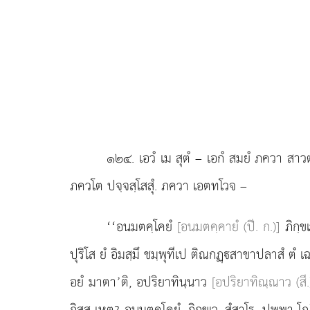
๑๒๔
. เอวํ
เม สุตํ – เอกํ สมยํ ภควา สาวตฺ
ภควโต ปจฺจสฺโสสุํ. ภควา เอตทโวจ –
‘‘อนมตคฺโคยํ
[อนมตคฺคายํ (ปี. ก.)]
ภิกฺข
ปุริโส ยํ อิมสฺมึ ชมฺพุทีเป ติณกฏฺสาขาปลาสํ ตํ 
อยํ มาตา’ติ, อปริยาทินฺนาว
[อปริยาทิณฺณาว (สี.
กิสฺส เหตุ? อนมตคฺโคยํ, ภิกฺขเว, สํสาโร. ปุพฺพา โ