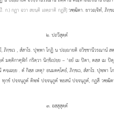
 ปี. ก.) กฏา ฉวา สยนฺติ เอตฺถาติ กฏสี]
วฑฺฒิตา. ยาวฺจิทํ, ภิกฺขเว,
๒. ปถวีสุตฺตํ
, ภิกฺขเว
, สํสาโร. ปุพฺพา โกฏิ น ปฺายติ
อวิชฺชานีวรณานํ สต
ตฺตํ มตฺติกาคุฬิกํ กริตฺวา นิกฺขิเปยฺย – ‘อยํ เม ปิตา, ตสฺส เม ปิต
นํ คจฺเฉยฺย
. ตํ กิสฺส เหตุ? อนมตคฺโคยํ, ภิกฺขเว, สํสาโร. ปุพฺพ
 ทุกฺขํ ปจฺจนุภูตํ ติพฺพํ ปจฺจนุภูตํ พฺยสนํ ปจฺจนุภูตํ, กฏสี วฑฺฒิ
๓. อสฺสุสุตฺตํ