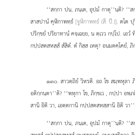
‘‘สกฺกา ปน, ภนฺเต, อุปมํ กาตุ’’นฺติ? ‘‘สก
สาสปานํ คุฬิกาพทฺธํ
[จูฬิกาพทฺธํ (สี. ปี.)]
. ตโต ปุ
ปริกฺขยํ ปริยาทานํ คจฺเฉยฺย, น ตฺเวว กปฺโป. เอวํ ทีโ
กปฺปสตสหสฺสํ สํสิตํ. ตํ กิสฺส เหตุ? อนมตคฺโคยํ, ภิก
๑๓๐
. สาวตฺถิยํ วิหรติ. อถ
โข สมฺพหุลา 
อติกฺกนฺตา’’ติ? ‘‘พหุกา โข, ภิกฺขเว
, กปฺปา อพฺภต
สานิ อิติ วา, เอตฺตกานิ กปฺปสตสหสฺสานิ อิติ วา’’’
‘‘สกฺกา ปน, ภนฺเต, อุปมํ กาตุ’’นฺติ? ‘‘ส