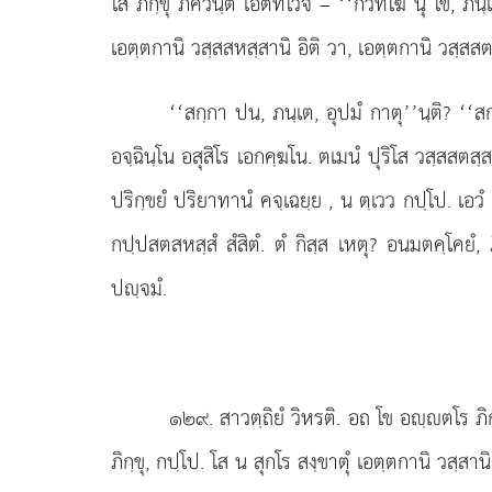
โส ภิกฺขุ ภควนฺตํ เอตทโวจ – ‘‘กีวทีโฆ นุ โข, ภนฺเ
เอตฺตกานิ วสฺสสหสฺสานิ อิติ วา, เอตฺตกานิ วสฺสสต
‘‘สกฺกา ปน, ภนฺเต, อุปมํ กาตุ’’นฺติ? ‘‘ส
อจฺฉินฺโน อสุสิโร เอกคฺฆโน. ตเมนํ ปุริโส วสฺสสต
ปริกฺขยํ ปริยาทานํ คจฺเฉยฺย
, น ตฺเวว กปฺโป. เอวํ 
กปฺปสตสหสฺสํ สํสิตํ. ตํ กิสฺส เหตุ? อนมตคฺโคยํ, ภิก
ปฺจมํ.
๑๒๙
. สาวตฺถิยํ วิหรติ. อถ โข อฺตโร ภิ
ภิกฺขุ, กปฺโป. โส น สุกโร สงฺขาตุํ เอตฺตกานิ วสฺส