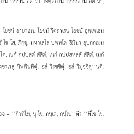
กานิ วสฺสานิ อิติ วา, เอตฺตกานิ วสฺสสตานิ อิติ วา,
ต โยชนํ อายาเมน โยชนํ วิตฺถาเรน โยชนํ อุพฺเพเธน
ตรํ โข โส, ภิกฺขุ, มหาเสโล ปพฺพโต อิมินา อุปกฺกเมน
ต, เนกํ กปฺปสตํ สํสิตํ, เนกํ กปฺปสหสฺสํ สํสิตํ, เนกํ
นิพฺพินฺทิตุํ, อลํ วิรชฺชิตุํ, อลํ วิมุจฺจิตุ’’นฺติ.
จ – ‘‘กีวทีโฆ, นุ โข, ภนฺเต, กปฺโป’’ติ? ‘‘ทีโฆ โข,