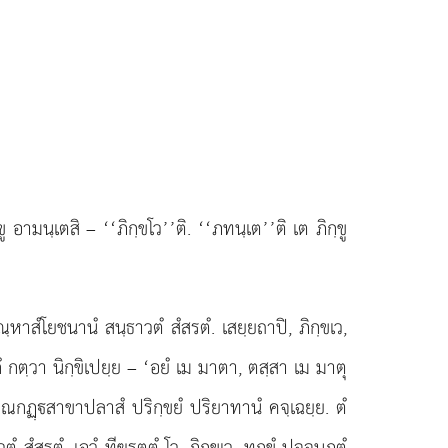
อามนฺเตสิ – ‘‘ภิกฺขโว’’ติ. ‘‘ภทนฺเต’’ติ เต ภิกฺขู
หาสํโยชนานํ สนฺธาวตํ สํสรตํ. เสยฺยถาปิ, ภิกฺขเว,
ิกํ กตฺวา นิกฺขิเปยฺย – ‘อยํ เม มาตา, ตสฺสา เม มาตุ
 ติณกฏฺสาขาปลาสํ ปริกฺขยํ ปริยาทานํ คจฺเฉยฺย. ตํ
สรตํ. เอวํ ทีฆรตฺตํ โว, ภิกฺขเว, ทุกฺขํ ปจฺจนุภูตํ