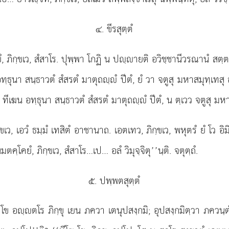
๔. ขีรสุตฺตํ
, ภิกฺขเว, สํสาโร. ปุพฺพา โกฏิ น ปฺายติ อวิชฺชานีวรณานํ สตฺต
 อทฺธุนา สนฺธาวตํ
สํสรตํ มาตุถฺํ ปีตํ, ยํ วา จตูสุ มหาสมุทฺเทสุ
ทีเฆน อทฺธุนา สนฺธาวตํ สํสรตํ มาตุถฺํ ปีตํ, น ตฺเวว จตูสุ มหา
ิกฺขเว, เอวํ ธมฺมํ เทสิตํ อาชานาถ. เอตเทว, ภิกฺขเว, พหุตรํ ยํ โว อ
ตคฺโคยํ, ภิกฺขเว, สํสาโร…เป… อลํ วิมุจฺจิตุ’’นฺติ. จตุตฺถํ.
๕. ปพฺพตสุตฺตํ
ข อฺตโร ภิกฺขุ เยน ภควา เตนุปสงฺกมิ; อุปสงฺกมิตฺวา ภควนฺตํ อ