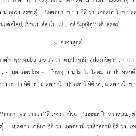
ภิกฺขเว, เตหิ กปฺปา อสฺสุ, อถ โข เต จตฺตาโร สาวกา วสฺสสตายุกา ว
ต น สุกรา สงฺขาตุํ – ‘เอตฺตกา กปฺปา อิติ วา, เอตฺตกานิ กปฺปสตา
มตคฺโคยํ, ภิกฺขเว, สํสาโร…เป… อลํ วิมุจฺจิตุ’’นฺติ. สตฺตมํ.
๘. คงฺคาสุตฺตํ
ฺตโร พฺราหฺมโณ เยน ภควา เตนุปสงฺกมิ; อุปสงฺกมิตฺวา
ภควตา ส
ฺมโณ ภควนฺตํ เอตทโวจ – ‘‘กีวพหุกา นุ โข, โภ โคตม, กปฺปา อพฺภต
ฺตกา กปฺปา อิติ วา, เอตฺตกานิ กปฺปสตานิ อิติ วา, เอตฺตกานิ กปฺ
 ‘‘สกฺกา, พฺราหฺมณา’’ติ ภควา อโวจ. ‘‘เสยฺยถาปิ, พฺราหฺมณ, 
ุํ – ‘เอตฺตกา วาลิกา อิติ วา, เอตฺตกานิ วาลิกสตานิ อิติ วา, เ