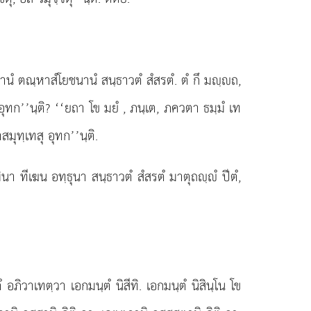
านํ ตณฺหาสํโยชนานํ สนฺธาวตํ สํสรตํ. ตํ กึ มฺถ,
 อุทก’’นฺติ? ‘‘ยถา โข มยํ
, ภนฺเต, ภควตา ธมฺมํ เท
สมุทฺเทสุ อุทก’’นฺติ.
ิมินา ทีเฆน อทฺธุนา สนฺธาวตํ สํสรตํ มาตุถฺํ ปีตํ,
ภิวาเทตฺวา เอกมนฺตํ นิสีทิ. เอกมนฺตํ นิสินฺโน โข