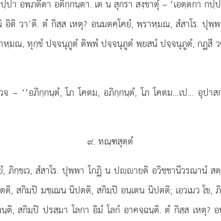
ปฺปา อพฺภตีตา อติกฺกนฺตา. เต น สุกรา สงฺขาตุํ – ‘เอตฺตกา กปฺป
 อิติ วา’ติ. ตํ กิสฺส เหตุ? อนมตคฺโคยํ, พฺราหฺมณ, สํสาโร. ปุพ
าหฺมณ, ทุกฺขํ ปจฺจนุภูตํ ติพฺพํ ปจฺจนุภูตํ พฺยสนํ ปจฺจนุภูตํ, กฏสี
โวจ – ‘‘อภิกฺกนฺตํ, โภ โคตม, อภิกฺกนฺตํ, โภ โคตม…เป… อุปาส
๙. ทณฺฑสุตฺตํ
, ภิกฺขเว, สํสาโร. ปุพฺพา โกฏิ น ปฺายติ อวิชฺชานีวรณานํ สต
ิปตติ, สกิมฺปิ มชฺเฌน นิปตติ, สกิมฺปิ อนฺเตน นิปตติ; เอวเมว โข, 
ติ, สกิมฺปิ ปรสฺมา โลกา อิมํ โลกํ อาคจฺฉนฺติ. ตํ กิสฺส เหตุ? อนม