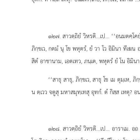
๑๒๗
. สาวตฺถิยํ วิหรติ…เป… ‘‘อนมตคฺโคยํ
ภิกฺขเว, กตมํ นุ โข พหุตรํ, ยํ วา โว อิมินา ทีเฆน
สิตํ อาชานาม, เอตเทว, ภนฺเต, พหุตรํ ยํ โน อิมินา 
‘‘สาธุ สาธุ, ภิกฺขเว, สาธุ โข เม ตุมฺเห, ภ
น ตฺเวว จตูสุ มหาสมุทฺเทสุ อุทกํ. ตํ กิสฺส เหตุ? อนม
๑๒๘
. สาวตฺถิยํ วิหรติ…เป… อาราเม. อถ โ