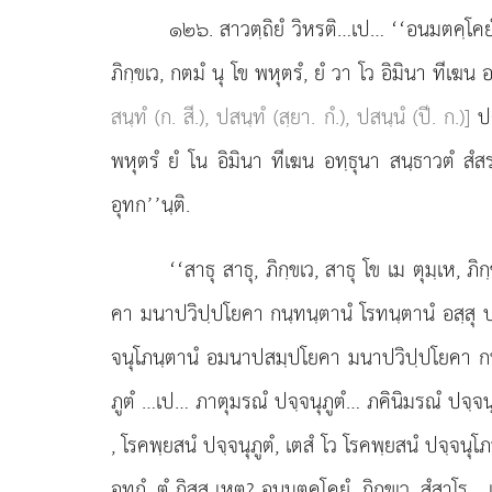
๑๒๖
. สาวตฺถิยํ วิหรติ…เป… ‘‘อนมตคฺโคยํ
ภิกฺขเว, กตมํ นุ โข พหุตรํ, ยํ วา โว อิมินา ที
สนฺทํ (ก. สี.), ปสนฺทํ (สฺยา. กํ.), ปสนฺนํ (ปี. ก.)]
ปค
พหุตรํ ยํ โน อิมินา
ทีเฆน อทฺธุนา สนฺธาวตํ สํส
อุทก’’นฺติ.
‘‘สาธุ
สาธุ, ภิกฺขเว, สาธุ โข เม ตุมฺเห, 
คา มนาปวิปฺปโยคา กนฺทนฺตานํ โรทนฺตานํ อสฺสุ ปสฺส
จนุโภนฺตานํ อมนาปสมฺปโยคา มนาปวิปฺปโยคา กนฺทนฺต
ภูตํ …เป… ภาตุมรณํ ปจฺจนุภูตํ… ภคินิมรณํ ปจฺจนุภ
, โรคพฺยสนํ ปจฺจนุภูตํ, เตสํ โว โรคพฺยสนํ ปจฺจน
อุทกํ. ตํ กิสฺส เหตุ? อนมตคฺโคยํ, ภิกฺขเว, สํสาโร
…เ