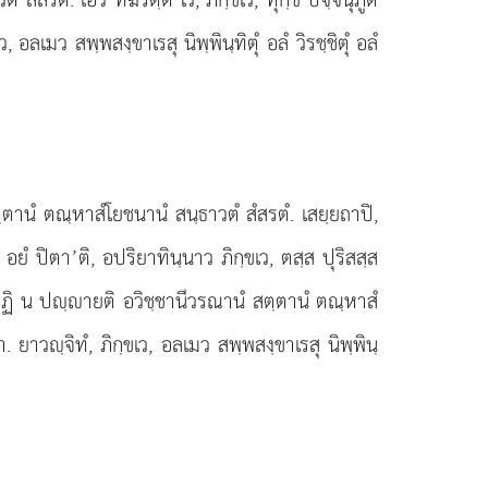
 อลเมว สพฺพสงฺขาเรสุ นิพฺพินฺทิตุํ อลํ วิรชฺชิตุํ อลํ
ฺตานํ ตณฺหาสํโยชนานํ สนฺธาวตํ สํสรตํ. เสยฺยถาปิ,
ุ อยํ ปิตา’ติ, อปริยาทินฺนาว ภิกฺขเว, ตสฺส ปุริสสฺส
า โกฏิ น ปฺายติ อวิชฺชานีวรณานํ สตฺตานํ ตณฺหาสํ
ตา. ยาวฺจิทํ, ภิกฺขเว, อลเมว สพฺพสงฺขาเรสุ นิพฺพินฺ