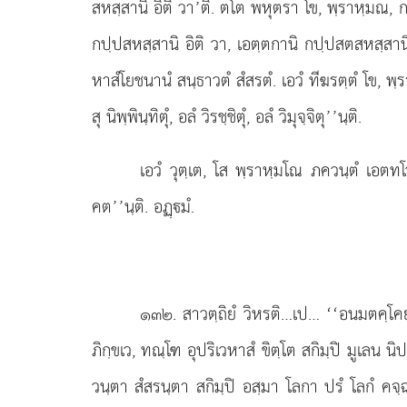
สหสฺสานิ
อิติ วา’ติ. ตโต พหุตรา โข, พฺราหฺมณ, ก
กปฺปสหสฺสานิ อิติ วา, เอตฺตกานิ กปฺปสตสหสฺสานิ
หาสํโยชนานํ สนฺธาวตํ สํสรตํ. เอวํ ทีฆรตฺตํ โข, พฺร
สุ นิพฺพินฺทิตุํ, อลํ วิรชฺชิตุํ, อลํ วิมุจฺจิตุ’’นฺติ.
เอวํ วุตฺเต, โส พฺราหฺมโณ ภควนฺตํ เอตท
คต’’นฺติ. อฏฺมํ.
๑๓๒
. สาวตฺถิยํ วิหรติ…เป… ‘‘อนมตคฺโคยํ
ภิกฺขเว, ทณฺโฑ อุปริเวหาสํ ขิตฺโต สกิมฺปิ มูเลน น
วนฺตา สํสรนฺตา สกิมฺปิ อสฺมา โลกา ปรํ โลกํ คจฺฉนฺ