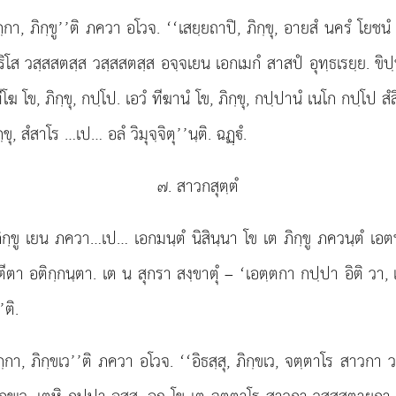
ฺกา, ภิกฺขู’’ติ ภควา อโวจ. ‘‘เสยฺยถาปิ, ภิกฺขุ, อายสํ นครํ โยชน
ริโส วสฺสสตสฺส วสฺสสตสฺส อจฺจเยน เอกเมกํ สาสปํ อุทฺธเรยฺย. ขิป
ฆ โข, ภิกฺขุ, กปฺโป. เอวํ ทีฆานํ โข, ภิกฺขุ, กปฺปานํ เนโก กปฺโป สํสิ
ฺขุ, สํสาโร
…เป… อลํ วิมุจฺจิตุ’’นฺติ. ฉฏฺํ.
๗. สาวกสุตฺตํ
ภิกฺขู เยน ภควา…เป… เอกมนฺตํ
นิสินฺนา โข เต ภิกฺขู ภควนฺตํ เอ
ีตา อติกฺกนฺตา. เต น สุกรา สงฺขาตุํ – ‘เอตฺตกา กปฺปา อิติ วา,
ติ.
กฺกา, ภิกฺขเว’’ติ ภควา อโวจ. ‘‘อิธสฺสุ, ภิกฺขเว, จตฺตาโร สาวกา