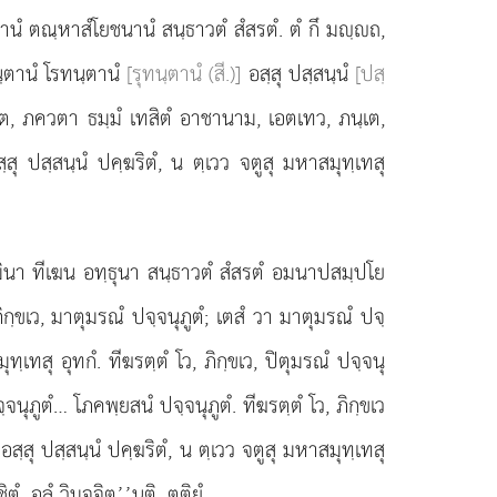
านํ ตณฺหาสํโยชนานํ สนฺธาวตํ สํสรตํ. ตํ กึ มฺถ,
นฺตานํ โรทนฺตานํ
[รุทนฺตานํ (สี.)]
อสฺสุ ปสฺสนฺนํ
[ปสฺ
ฺเต, ภควตา ธมฺมํ เทสิตํ อาชานาม, เอตเทว, ภนฺเต,
 ปสฺสนฺนํ ปคฺฆริตํ, น ตฺเวว จตูสุ มหาสมุทฺเทสุ
ว อิมินา ทีเฆน อทฺธุนา สนฺธาวตํ สํสรตํ อมนาปสมฺปโย
ิกฺขเว, มาตุมรณํ ปจฺจนุภูตํ; เตสํ วา มาตุมรณํ ปจฺ
ทสุ อุทกํ. ทีฆรตฺตํ โว, ภิกฺขเว, ปิตุมรณํ ปจฺจนุ
ุภูตํ… โภคพฺยสนํ ปจฺจนุภูตํ. ทีฆรตฺตํ โว, ภิกฺขเว
สุ ปสฺสนฺนํ ปคฺฆริตํ, น ตฺเวว จตูสุ มหาสมุทฺเทสุ
, อลํ วิมุจฺจิตุ’’นฺติ. ตติยํ.