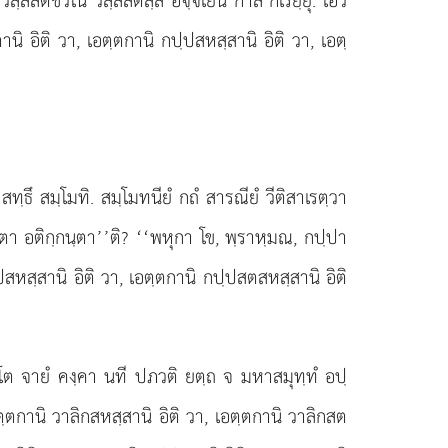
สฺสสตชีวิโน วสฺสสตสฺส อจฺจเยน กาลํ กเรยฺยุํ. เอวํ
นิ อิติ วา, เอตฺตกานิ กปฺปสหสฺสานิ อิติ วา, เอตฺ
ทฺธึ สมฺโมทิ. สมฺโมทนียํ กถํ สารณียํ วีติสาเรตฺวา
ีตา อติกฺกนฺตา’’ติ? ‘‘พหุกา โข, พฺราหฺมณ, กปฺปา
ปสหสฺสานิ อิติ วา, เอตฺตกานิ กปฺปสตสหสฺสานิ อิติ
ยโต จายํ คงฺคา นที ปภวติ ยตฺถ จ มหาสมุทฺทํ อปฺ
อตฺตกานิ วาลิกสหสฺสานิ อิติ วา, เอตฺตกานิ วาลิกสต