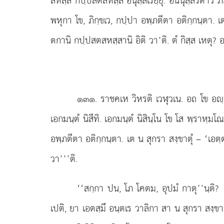
สหสฺสํ กปฺปสตสหสฺสํ อนุสฺสเรยฺยุํ. อนนุสฺสริตาว 
พหุกา โข, ภิกฺขเว, กปฺปา อพฺภตีตา อติกฺกนฺตา. เ
ตกานิ กปฺปสตสหสฺสานิ อิติ วา’ติ. ตํ กิสฺส เหตุ? อน
๑๓๑
. ราชคเห วิหรติ เวฬุวเน. อถ โข อ
เอกมนฺตํ นิสีทิ. เอกมนฺตํ นิสินฺโน โข โส พฺราห
อพฺภตีตา อติกฺกนฺตา. เต น สุกรา สงฺขาตุํ – ‘เอต
วา’’’ติ.
‘‘สกฺกา
ปน, โภ โคตม, อุปมํ กาตุ’’นฺติ?
เปติ, ยา เอตสฺมึ อนฺตเร วาลิกา สา น สุกรา สงฺขาต