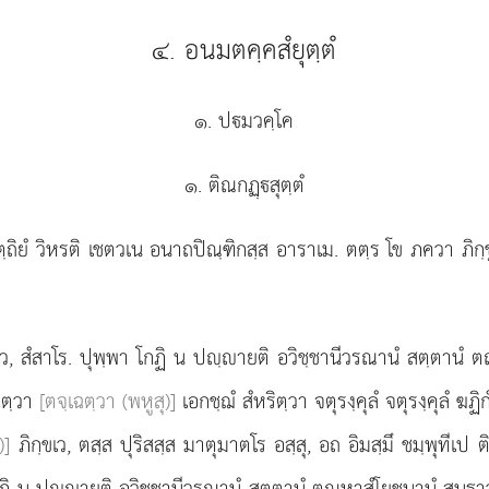
๔. อนมตคฺคสํยุตฺตํ
๑. ปมวคฺโค
๑. ติณกฏฺสุตฺตํ
ถิยํ วิหรติ เชตวเน อนาถปิณฺฑิกสฺส อาราเม. ตตฺร โข ภควา ภิกฺขู 
เว, สํสาโร. ปุพฺพา โกฏิ น ปฺายติ อวิชฺชานีวรณานํ สตฺตานํ ตณฺ
เฉตฺวา
[ตจฺเฉตฺวา (พหูสุ)]
เอกชฺฌํ สํหริตฺวา จตุรงฺคุลํ จตุรงฺคุลํ ฆฏ
)]
ภิกฺขเว, ตสฺส ปุริสสฺส มาตุมาตโร อสฺสุ, อถ อิมสฺมึ ชมฺพุทีเป
กฏิ น ปฺายติ อวิชฺชานีวรณานํ สตฺตานํ ตณฺหาสํโยชนานํ สนฺธาวตํ สํ