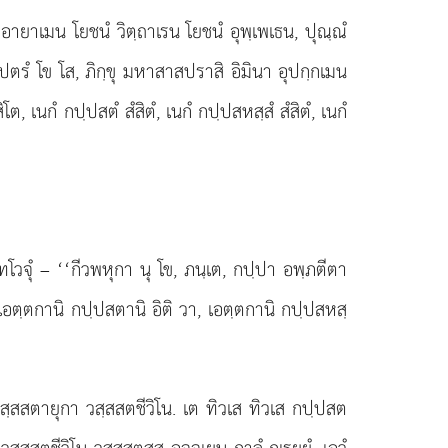
ํ อายาเมน โยชนํ วิตฺถาเรน โยชนํ อุพฺเพเธน, ปุณฺณํ
ฺปตรํ โข โส, ภิกฺขุ มหาสาสปราสิ อิมินา อุปกฺกเมน
โต, เนกํ กปฺปสตํ สํสิตํ, เนกํ กปฺปสหสฺสํ สํสิตํ, เนกํ
ตทโวจุํ – ‘‘กีวพหุกา นุ โข, ภนฺเต, กปฺปา อพฺภตีตา
 เอตฺตกานิ กปฺปสตานิ อิติ วา, เอตฺตกานิ กปฺปสหสฺ
 วสฺสสตายุกา วสฺสสตชีวิโน. เต ทิวเส ทิวเส กปฺปสต