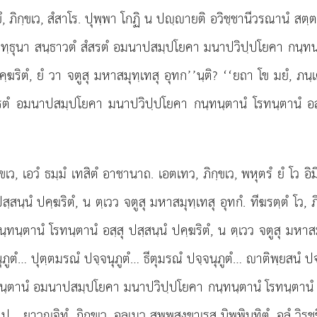
, ภิกฺขเว, สํสาโร. ปุพฺพา โกฏิ น ปฺายติ อวิชฺชานีวรณานํ สตฺต
เฆน อทฺธุนา สนฺธาวตํ สํสรตํ อมนาปสมฺปโยคา มนาปวิปฺปโยคา กนฺท
ฺฆริตํ, ยํ วา จตูสุ มหาสมุทฺเทสุ อุทก’’นฺติ? ‘‘ยถา โข มยํ, ภน
รตํ อมนาปสมฺปโยคา มนาปวิปฺปโยคา กนฺทนฺตานํ โรทนฺตานํ อสฺสุ
ภิกฺขเว, เอวํ ธมฺมํ เทสิตํ อาชานาถ. เอตเทว, ภิกฺขเว, พหุตรํ ยํ โ
นฺนํ ปคฺฆริตํ, น ตฺเวว จตูสุ มหาสมุทฺเทสุ อุทกํ. ทีฆรตฺตํ โว, ภ
านํ โรทนฺตานํ อสฺสุ ปสฺสนฺนํ ปคฺฆริตํ, น ตฺเวว จตูสุ มหาสมุทฺเ
ูตํ… ปุตฺตมรณํ ปจฺจนุภูตํ… ธีตุมรณํ ปจฺจนุภูตํ… าติพฺยสนํ ปจฺจน
ุโภนฺตานํ อมนาปสมฺปโยคา มนาปวิปฺปโยคา กนฺทนฺตานํ โรทนฺตานํ อสฺ
ป… ยาวฺจิทํ, ภิกฺขเว, อลเมว สพฺพสงฺขาเรสุ นิพฺพินฺทิตุํ, อลํ วิรชฺชิตุํ