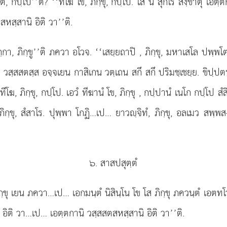
ต, กปฺโป’’ติ? ‘‘ทีโฆ โข, ภิกฺขุ, กปฺโป. โส น สุกโร สงฺขาตุํ เอตฺต
สหสฺสานิ อิติ วา’’ติ.
กฺกา, ภิกฺขู’’ติ ภควา อโวจ. ‘‘เสยฺยถาปิ
, ภิกฺขุ, มหาเสโล ปพฺพโ
สฺส วสฺสสตสฺส อจฺจเยน กาสิเกน วตฺเถน
สกึ สกึ ปริมชฺเชยฺย. ขิปฺป
ทีโฆ, ภิกฺขุ, กปฺโป. เอวํ ทีฆานํ โข, ภิกฺขุ
, กปฺปานํ เนโก กปฺโป สํสิโ
ฺขุ, สํสาโร. ปุพฺพา โกฏิ…เป… ยาวฺจิทํ, ภิกฺขุ, อลเมว สพฺพสงฺขาเรสุ 
๖. สาสปสุตฺตํ
กฺขุ เยน ภควา…เป… เอกมนฺตํ นิสินฺโน โข โส ภิกฺขุ ภควนฺตํ เอตทโว
านิ อิติ วา…เป… เอตฺตกานิ วสฺสสตสหสฺสานิ อิติ วา’’ติ.