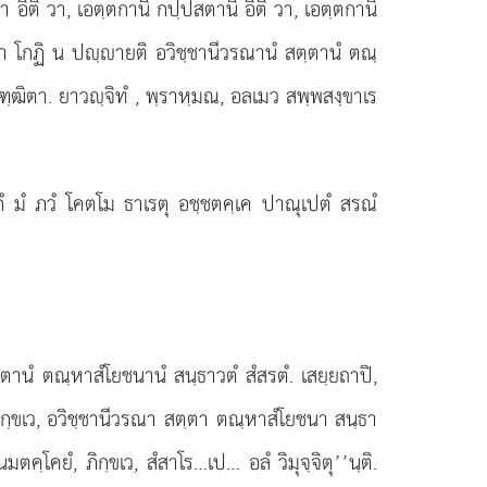
า อิติ
วา, เอตฺตกานิ กปฺปสตานิ อิติ วา, เอตฺตกานิ
ฺพา โกฏิ น ปฺายติ อวิชฺชานีวรณานํ สตฺตานํ ตณฺ
 วฑฺฒิตา. ยาวฺจิทํ
, พฺราหฺมณ, อลเมว สพฺพสงฺขาเร
กํ มํ ภวํ โคตโม ธาเรตุ อชฺชตคฺเค ปาณุเปตํ สรณํ
ฺตานํ ตณฺหาสํโยชนานํ สนฺธาวตํ สํสรตํ. เสยฺยถาปิ,
ภิกฺขเว, อวิชฺชานีวรณา
สตฺตา ตณฺหาสํโยชนา สนฺธา
ตคฺโคยํ, ภิกฺขเว, สํสาโร…เป… อลํ วิมุจฺจิตุ’’นฺติ.