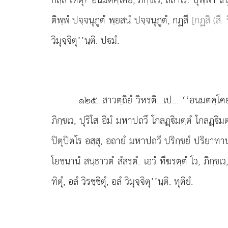
ติพฺพํ ปจฺจนุภูตํ พฺยสนํ ปจฺจนุภูตํ, กฏสี
[กฏสิ (สี.
วิมุจฺจิตุ’’นฺติ. ปมํ.
๑๒๕
. สาวตฺถิยํ
วิหรติ…เป… ‘‘อนมตคฺโคยํ
ภิกฺขเว, ปุริโส อิมํ มหาปถวึ โกลฏฺิมตฺตํ โกลฏฺิม
ปิตุปิตโร อสฺสุ, อถายํ มหาปถวี ปริกฺขยํ ปริยาทา
โยชนานํ สนฺธาวตํ สํสรตํ. เอวํ ทีฆรตฺตํ โว, ภิกฺขเว,
ทิตุํ, อลํ วิรชฺชิตุํ, อลํ วิมุจฺจิตุ’’นฺติ. ทุติยํ.