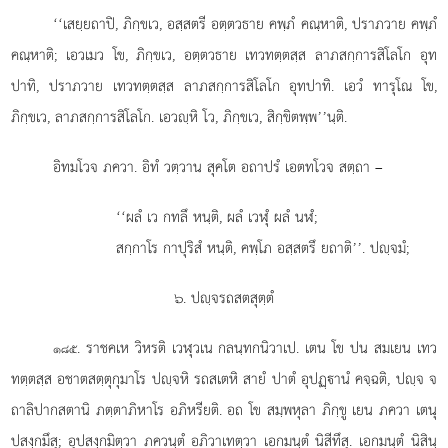
‘‘เสยฺยถาปิ, ภิกฺขเว, อสฺสตรี อตฺตวธาย คพฺภํ คณฺหาติ, ปราภวาย คพฺภํ
คณฺหาติ; เอวเมว โข, ภิกฺขเว, อตฺตวธาย เทวทตฺตสฺส ลาภสกฺการสิโลโก อุท
ปาทิ, ปราภวาย เทวทตฺตสฺส ลาภสกฺการสิโลโก
อุทปาทิ. เอวํ ทารุโณ โข,
ภิกฺขเว, ลาภสกฺการสิโลโก. เอวฺหิ โว, ภิกฺขเว, สิกฺขิตพฺพ’’นฺติ.
อิทมโวจ ภควา. อิทํ วตฺวาน สุคโต อถาปรํ เอตทโวจ สตฺถา –
‘‘ผลํ เว กทลึ หนฺติ, ผลํ เวฬุํ ผลํ นฬํ;
สกฺกาโร กาปุริสํ หนฺติ, คพฺโภ อสฺสตรึ ยถาติ’’. ปฺจมํ;
๖. ปฺจรถสตสุตฺตํ
. ราชคเห
วิหรติ เวฬุวเน กลนฺทกนิวาเป. เตน โข ปน สมเยน เทว
๑๘๕
ทตฺตสฺส อชาตสตฺตุกุมาโร ปฺจหิ รถสเตหิ สายํ ปาตํ
อุปฏฺานํ คจฺฉติ, ปฺจ จ
ถาลิปากสตานิ ภตฺตาภิหาโร อภิหรียติ. อถ โข สมฺพหุลา ภิกฺขู เยน ภควา เตนุ
ปสงฺกมึสุ; อุปสงฺกมิตฺวา ภควนฺตํ อภิวาเทตฺวา เอกมนฺตํ นิสีทึสุ. เอกมนฺตํ นิสินฺ