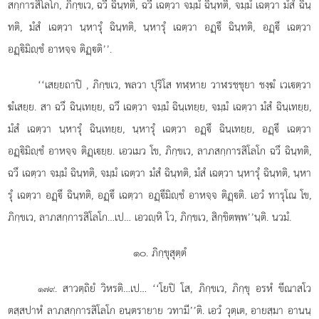
สกฺการสิโลโก, ภิกฺขเว, ฉวึ ฉินฺทติ, ฉวึ เฉตฺวา จมฺมํ ฉินฺทติ, จมฺมํ เฉตฺวา มํสํ ฉินฺ
ทติ, มํสํ เฉตฺวา นฺหารุํ ฉินฺทติ, นฺหารุํ เฉตฺวา อฏฺึ ฉินฺทติ, อฏฺึ เฉตฺวา
อฏฺิมิฺชํ อาหจฺจ ติฏฺติ’’.
‘‘เสยฺยถาปิ
, ภิกฺขเว, พลวา ปุริโส ทฬฺหาย วาฬรชฺชุยา ชงฺฆํ เวเตฺวา
ฆํเสยฺย. สา ฉวึ ฉินฺเทยฺย, ฉวึ เฉตฺวา จมฺมํ ฉินฺเทยฺย, จมฺมํ เฉตฺวา มํสํ ฉินฺเทยฺย,
มํสํ เฉตฺวา นฺหารุํ ฉินฺเทยฺย, นฺหารุํ เฉตฺวา อฏฺึ ฉินฺเทยฺย, อฏฺึ เฉตฺวา
อฏฺิมิฺชํ อาหจฺจ ติฏฺเยฺย. เอวเมว โข, ภิกฺขเว, ลาภสกฺการสิโลโก
ฉวึ ฉินฺทติ,
ฉวึ เฉตฺวา จมฺมํ ฉินฺทติ, จมฺมํ เฉตฺวา มํสํ ฉินฺทติ, มํสํ เฉตฺวา นฺหารุํ ฉินฺทติ, นฺหา
รุํ เฉตฺวา อฏฺึ ฉินฺทติ, อฏฺึ เฉตฺวา อฏฺึมิฺชํ อาหจฺจ ติฏฺติ. เอวํ ทารุโณ โข,
ภิกฺขเว, ลาภสกฺการสิโลโก…เป… เอวฺหิ โว, ภิกฺขเว, สิกฺขิตพฺพ’’นฺติ. นวมํ.
๑๐. ภิกฺขุสุตฺตํ
. สาวตฺถิยํ วิหรติ…เป… ‘‘โยปิ
โส, ภิกฺขเว, ภิกฺขุ อรหํ ขีณาสโว
๑๗๙
ตสฺสปาหํ ลาภสกฺการสิโลโก อนฺตรายาย วทามี’’ติ. เอวํ วุตฺเต, อายสฺมา อานนฺ