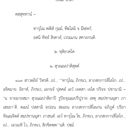
ตสฺสุทฺทานํ –
ทารุโณ พฬิสํ กุมฺมํ, ทีฆโลมิ จ มีฬฺหกํ;
อสนิ ทิทฺธํ สิงฺคาลํ, เวรมฺเภน สคาถกนฺติ.
๒. ทุติยวคฺโค
๑. สุวณฺณปาติสุตฺตํ
. สาวตฺถิยํ
วิหรติ…เป… ‘‘ทารุโณ, ภิกฺขเว, ลาภสกฺการสิโลโก…เป…
๑๖๗
อธิคมาย. อิธาหํ, ภิกฺขเว, เอกจฺจํ ปุคฺคลํ เอวํ เจตสา เจโต ปริจฺจ ปชานามิ –
‘น จายมายสฺมา
สุวณฺณปาติยาปิ รูปิยจุณฺณปริปูราย เหตุ สมฺปชานมุสา ภา
เสยฺยา’ติ. ตเมนํ ปสฺสามิ อปเรน สมเยน ลาภสกฺการสิโลเกน อภิภูตํ ปริยา
ทิณฺณจิตฺตํ สมฺปชานมุสา ภาสนฺตํ. เอวํ ทารุโณ โข, ภิกฺขเว, ลาภสกฺการสิโลโก…
เป… เอวฺหิ โว, ภิกฺขเว, สิกฺขิตพฺพ’’นฺติ. ปมํ.