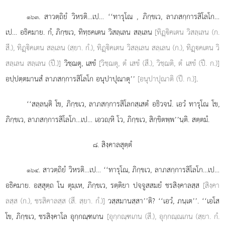
. สาวตฺถิยํ วิหรติ…เป… ‘‘ทารุโณ
, ภิกฺขเว, ลาภสกฺการสิโลโก…
๑๖๓
เป… อธิคมาย. กํ, ภิกฺขเว, ทิทฺธคเตน วิสลฺเลน สลฺเลน
[ทิฏฺิคเตน วิสลฺเลน (ก.
สี.), ทิฏฺิคเตน สลฺเลน (สฺยา. กํ.), ทิฏฺิคเตน วิสลฺเลน สลฺเลน (ก.), ทิฏฺคเตน วิ
สลฺเลน สลฺเลน (ปี.)]
วิชฺฌตุ, เสขํ
[วิชฺฌตุ, ตํ เสขํ (สี.), วิชฺฌติ, ตํ เสขํ (ปี. ก.)]
อปฺปตฺตมานสํ ลาภสกฺการสิโลโก อนุปาปุณาตุ’’
[อนุปาปุณาติ (ปี. ก.)]
.
‘‘สลฺลนฺติ โข, ภิกฺขเว, ลาภสกฺการสิโลกสฺเสตํ อธิวจนํ. เอวํ ทารุโณ โข,
ภิกฺขเว, ลาภสกฺการสิโลโก…เป… เอวฺหิ โว, ภิกฺขเว, สิกฺขิตพฺพ’’นฺติ. สตฺตมํ.
๘. สิงฺคาลสุตฺตํ
. สาวตฺถิยํ วิหรติ…เป… ‘‘ทารุโณ, ภิกฺขเว, ลาภสกฺการสิโลโก…เป…
๑๖๔
อธิคมาย. อสฺสุตฺถ โน ตุมฺเห, ภิกฺขเว, รตฺติยา ปจฺจูสสมยํ
ชรสิงฺคาลสฺส
[สิงฺคา
ลสฺส (ก.), ชรสิคาลสฺส (สี. สฺยา. กํ.)]
วสฺสมานสฺสา’’ติ? ‘‘เอวํ, ภนฺเต’’. ‘‘เอโส
โข, ภิกฺขเว, ชรสิงฺคาโล อุกฺกณฺฑเกน
[อุกฺกณฺฑเกน (สี.), อุกฺกณฺณเกน (สฺยา. กํ.