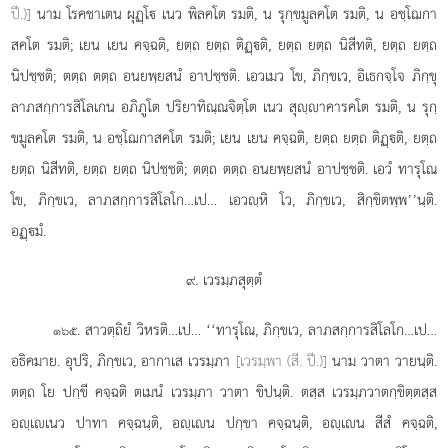
ปี.)]
นาม โรคชาเตน ผุฏฺโ เนว พิลคโต รมติ, น รุกฺขมูลคโต รมติ, น อชฺโฌกา
สคโต รมติ; เยน
เยน คจฺฉติ, ยตฺถ ยตฺถ ติฏฺติ, ยตฺถ ยตฺถ นิสีทติ, ยตฺถ ยตฺถ
นิปชฺชติ; ตตฺถ ตตฺถ อนยพฺยสนํ อาปชฺชติ. เอวเมว โข, ภิกฺขเว, อิเธกจฺโจ ภิกฺขุ
ลาภสกฺการสิโลเกน อภิภูโต ปริยาทิณฺณจิตฺโต เนว สุฺาคารคโต รมติ, น รุกฺ
ขมูลคโต รมติ, น อชฺโฌกาสคโต รมติ; เยน เยน คจฺฉติ, ยตฺถ ยตฺถ ติฏฺติ, ยตฺถ
ยตฺถ นิสีทติ, ยตฺถ ยตฺถ นิปชฺชติ; ตตฺถ ตตฺถ อนยพฺยสนํ อาปชฺชติ. เอวํ
ทารุโณ
โข, ภิกฺขเว, ลาภสกฺการสิโลโก…เป… เอวฺหิ โว, ภิกฺขเว, สิกฺขิตพฺพ’’นฺติ.
อฏฺมํ.
๙. เวรมฺภสุตฺตํ
. สาวตฺถิยํ วิหรติ…เป… ‘‘ทารุโณ, ภิกฺขเว, ลาภสกฺการสิโลโก…เป…
๑๖๕
อธิคมาย. อุปริ, ภิกฺขเว, อากาเส เวรมฺภา
[เวรมฺพา (สี. ปี.)]
นาม วาตา วายนฺติ.
ตตฺถ โย ปกฺขี คจฺฉติ ตเมนํ เวรมฺภา วาตา ขิปนฺติ. ตสฺส เวรมฺภวาตกฺขิตฺตสฺส
อฺเเนว ปาทา คจฺฉนฺติ, อฺเน ปกฺขา คจฺฉนฺติ, อฺเน สีสํ คจฺฉติ,