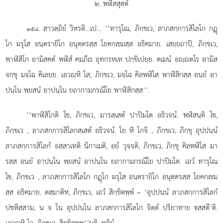
๒. พฬิสสุตฺตํ
. สาวตฺถิยํ วิหรติ…เป… ‘‘ทารุโณ, ภิกฺขเว, ลาภสกฺการสิโลโก กฏุ
๑๕๘
โก ผรุโส อนฺตรายิโก อนุตฺตรสฺส โยคกฺเขมสฺส อธิคมาย. เสยฺยถาปิ, ภิกฺขเว,
พาฬิสิโก อามิสคตํ พฬิสํ คมฺภีเร อุทกรหเท ปกฺขิเปยฺย. ตเมนํ อฺตโร อามิส
จกฺขุ มจฺโฉ คิเลยฺย. เอวฺหิ โส, ภิกฺขเว, มจฺโฉ คิลพฬิโส พาฬิสิกสฺส อนยํ อา
ปนฺโน พฺยสนํ อาปนฺโน ยถากามกรณีโย พาฬิสิกสฺส’’.
‘‘พาฬิสิโกติ โข, ภิกฺขเว, มารสฺเสตํ ปาปิมโต อธิวจนํ. พฬิสนฺติ โข,
ภิกฺขเว
, ลาภสกฺการสิโลกสฺเสตํ อธิวจนํ. โย หิ โกจิ
, ภิกฺขเว, ภิกฺขุ อุปฺปนฺนํ
ลาภสกฺการสิโลกํ อสฺสาเทติ นิกาเมติ, อยํ วุจฺจติ, ภิกฺขเว, ภิกฺขุ คิลพฬิโส มา
รสฺส อนยํ อาปนฺโน พฺยสนํ อาปนฺโน ยถากามกรณีโย ปาปิมโต. เอวํ ทารุโณ
โข, ภิกฺขเว
, ลาภสกฺการสิโลโก กฏุโก ผรุโส อนฺตรายิโก อนุตฺตรสฺส โยคกฺเขม
สฺส อธิคมาย. ตสฺมาติห, ภิกฺขเว, เอวํ สิกฺขิตพฺพํ – ‘อุปฺปนฺนํ ลาภสกฺการสิโลกํ
ปชหิสฺสาม, น จ โน อุปฺปนฺโน ลาภสกฺการสิโลโก จิตฺตํ ปริยาทาย สฺสตี’ติ.
เอวฺหิ โว, ภิกฺขเว, สิกฺขิตพฺพ’’นฺติ. ทุติยํ.