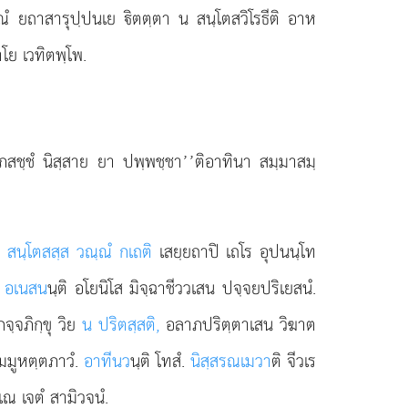
หณํ ยถาสารุปฺปนเย ิตตฺตา น สนฺโตสวิโรธีติ อาห
โย เวทิตพฺโพ.
ฺตเภสชฺชํ นิสฺสาย ยา ปพฺพชฺชา’’ติอาทินา สมฺมาสมฺ
, สนฺโตสสฺส วณฺณํ กเถติ
เสยฺยถาปิ เถโร อุปนนฺโท
.
อเนสน
นฺติ อโยนิโส มิจฺฉาชีววเสน ปจฺจยปริเยสนํ.
จฺจภิกฺขุ วิย
น ปริตสฺสติ,
อลาภปริตฺตาเสน วิฆาต
 โมมูหตฺตภาวํ.
อาทีนว
นฺติ โทสํ.
นิสฺสรณเมวา
ติ จีวเร
เณ เจตํ สามิวจนํ.