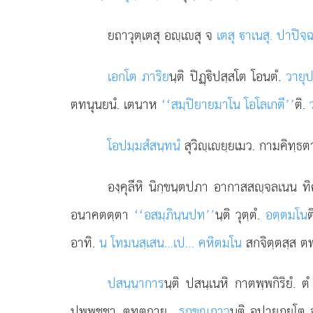
ยถาวุตฺเตสุ อฺเสุ จ
เตสุ าเนสุ. ปาปิจ
เอกโต ภาริย
นฺติ ปิฏฺิปสฺสโต โอนตํ.
วายุป
ตทนุนยนํ. เตนาห
‘‘สมฺปิยายมาโน โอโลเกตี’’
ติ.
โอปมฺมสํสนฺทนํ
สุวิฺเยฺยเมว. กามคิทฺธ
องฺคุลีหิ นิกฺขนฺตปภา อากาสสฺจลเนน ทิ
อนาคตตฺตา
‘‘อสมฺภินฺนปท’’
นฺติ วุตฺตํ.
อตฺตมโน
ต
อาทิ.
น โทมนสฺเสน…เป… คหิตมโน
สกจิตฺตสฺส ตพ
ปสนฺนาการ
นฺติ ปสนฺเนหิ กาตพฺพกิริยํ. 
ปพฺพชฺชา, ตทตฺถาย
.
รกฺขณภาว
นฺติ อปายภยโต 