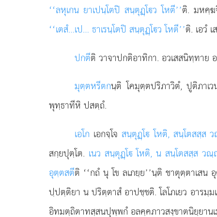
‘‘ลหุเกน ยาเปนฺโตปิ สนฺตุฏฺโว โหตี’’
ติ. มหคฺฆ
‘‘เตสํ…เป… ธาเรนฺโตปิ สนฺตุฏฺโว โหตี’’
ติ. เอวํ
ปกตี
ติ วาจาปกติอาทิกา. อวเสสนิทฺทาย อ
มุตฺตหรีตก
นฺติ
โคมุตฺตปริภาวิตํ, ปูติภาเ
พุทฺธาทีหิ ปสตฺถํ.
เอโก
เอกจฺโจ
สนฺตุฏฺโ โหติ, สนฺโตสสฺส ว
สกฺยปุตฺโต.
เนว สนฺตุฏฺโ โหติ, น สนฺโตสสฺส วณฺ
อุตฺตสตี
ติ ‘‘กถํ นุ โข ลเภยฺย’’นฺติ ชาตุตฺตาเสน 
ปฺปตฺติยา น ปริตฺตาสํ อาปชฺชติ. โลโภเยว อารมฺ
อิทมตฺถิตาทสฺสนปุพฺพกํ อลคฺคภาวสงฺขาตนิยฺยา