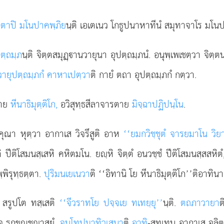
ฺฉตาปิ มโนปาคพฺภิย
นฺติ เอเตเนว โกธูปนาหาทีนํ สมุทาจาโร มโนปาค
ตฺถมฺภ
นฺติ จิตฺตสมุฏฺานวายุนา อุปตฺถมฺภนํ. อนุพฺเพเชตฺวา จิตฺต
วายุปตฺถมฺภกํ คาหาเปตฺวา
ติ กายํ ตถา อุปตฺถมฺภกํ กตฺวา.
ตาย
หีนาธิมุตฺติโก,
อวิสุทฺธสีลาจารตาย
มิจฺฉาปฏิปนฺโน
.
คุณา หุตฺวา อากาเส วิจรึสูติ อาห
‘‘ยมกวิชฺชุตํ จารยมาโน วิย
ิ ปีติโสมนสฺเสหิ คหิตมโน. ยฺหิ จิตฺตํ อนวชฺชํ ปีติโสมนสฺสสห
ฺพิรุทฺธตฺตา.
ปุริมนเยเนวา
ติ ‘‘อิทานิ โย หีนาธิมุตฺติโก’’ติอาทิน
ตํ สรูปโต ทสฺเสติ
‘‘จีวราทโย ปจฺจเย ทเทยฺยุ’’
นฺติ.
ตถภาวายา
ต
จ รกฺขณชฺฌาสยํ.
จนฺโทปมาทิวเสนา
ติ
อาทิ
-สทฺเทน อากาเส จลิต