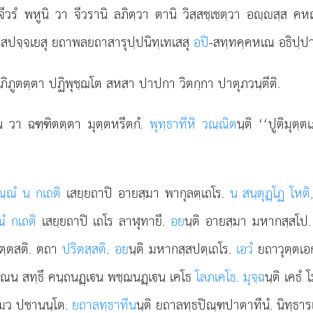
จีวรํ พหูนิ วา จีวรานิ ลภิตฺวา ตานิ วิสฺสชฺเชตฺวา อฺสฺส ค
 เสสปจฺจเยสุ ยถาพลยถาสารุปฺปนิทฺเทเสสุ
อปิ
-สทฺทคฺคหเณ อธิปฺปา
ภิภูตตฺตา ปฏิพุชฺฌโต สหสา ปาปกา วิตกฺกา ปาตุภวนฺตีติ.
วน วา ฉฑฺฑิตตฺตา มุตฺตหรีตกํ.
พุทฺธาทีหิ วณฺณิต
นฺติ ‘‘ปูติมุต
ณฺณํ น กเถติ
เสยฺยถาปิ อายสฺมา พากุลตฺเถโร.
น สนฺตุฏฺโฏ โหติ
ณํ กเถติ
เสยฺยถาปิ เถโร ลาฬุทายี.
อย
นฺติ อายสฺมา มหากสฺสโป
อุตฺตสติ. ตถา
ปริตสฺสติ
.
อย
นฺติ มหากสฺสปตฺเถโร.
เอวํ
ยถาวุตฺตเอก
มเณน สทฺธึ คนฺถนฏฺเน พชฺฌนฏฺเน เคโธ
โลภเคโธ. มุจฺฉ
นฺติ เคธํ
นเมว ปชานนฺโต.
ยถาลทฺธาทีน
นฺติ ยถาลทฺธปิณฺฑปาตาทีนํ. นิทฺธาร