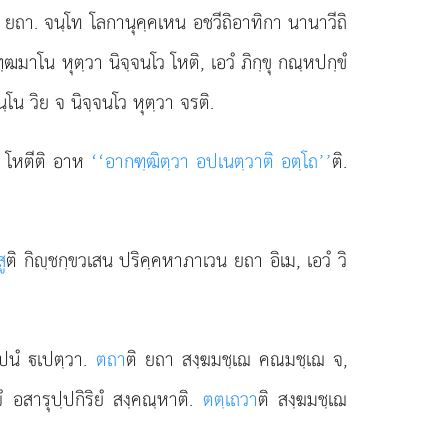
 ยถา. จนฺโท
โลกานุคฺคเหน อชวีถิอาทิกา นานาวีถิ
ฺฒมาโน หุตฺวา นิจฺจนโว โหติ, เอวํ ภิกฺขุ กณฺหปกฺขํ
น วิย จ นิจฺจนโว หุตฺวา จรติ.
ฺจ โหตีติ อาห
‘‘อากฑฺฒิตฺวา อปเนตฺวาติ อตฺโถ’’
ติ.
ู
ติ กิฺชกฺขวเสน ปริคฺคหาภาเวน ยถา อิเม, เอวํ วิ
รปนํ เปตฺวา.
ตถา
ติ ยถา สงฺฆมชฺเฌ คณมชฺเฌ จ,
อสารุปฺปกิริยํ สงฺคณฺหาติ.
ตตฺเถวา
ติ สงฺฆมชฺเฌ