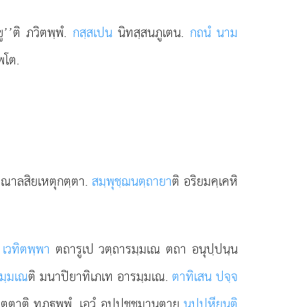
’’ติ ภวิตพฺพํ.
กสฺสเปน
นิทสฺสนภูเตน.
กถนํ นาม
พโต.
าณาลสิยเหตุกตฺตา.
สมฺพุชฺฌนตฺถายา
ติ อริยมคฺเคหิ
 เวทิตพฺพา
ตถารูเป วตฺถารมฺมเณ ตถา อนุปฺปนฺน
มฺมเณ
ติ มนาปิยาทิเภเท อารมฺมเณ.
ตาทิเสน ปจฺจ
ตฺตาติ ทฏฺพฺพํ. เอวํ อุปฺปชฺชมานตาย
นปฺปหียนฺติ