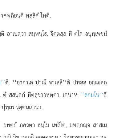
พฺภิยนฺติ ทสฺสิตํ โหติ.
นฺติ อาเนตฺวา สมฺพนฺโธ. จิตฺตสฺส หิ ตโต อนุพฺเพชนํ
า’’
ติ. ‘‘อากาเส ปาณึ จาเลสี’’ติ ปทสฺส อฺตฺถ
ิตํ, ตํ สสนฺตกํ หิตสุขาวหตฺตา. เตนาห
‘‘สกมโน’’
ติ
า ปุพฺเพ วุตฺตนเยเนว.
ิ ยทตฺถํ ภควตา ธมฺโม เทสิโต, ยทตฺถฺจ สาสเน
ปาณิ วิย กตฺถจิ อลคฺคตาย ปริสุทฺธชฺฌาสยตา สตฺ