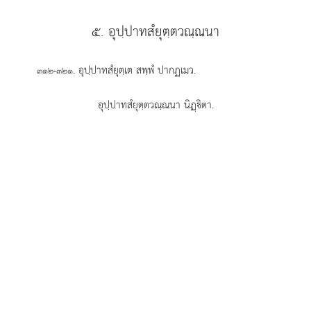
๕. อุปฺปาทสํยุตฺตวณฺณนา
. อุปฺปาทสํยุตฺเต
สพฺพํ ปากฏเมว.
๓๑๒-๓๒๑
อุปฺปาทสํยุตฺตวณฺณนา นิฏฺิตา.