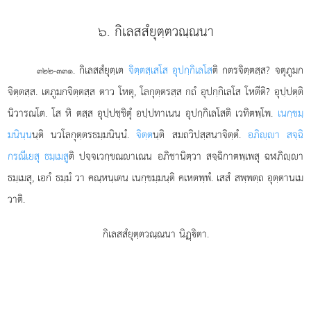
๖. กิเลสสํยุตฺตวณฺณนา
. กิเลสสํยุตฺเต
จิตฺตสฺเสโส อุปกฺกิเลโส
ติ กตรจิตฺตสฺส? จตุภูมก
๓๒๒-๓๓๑
จิตฺตสฺส. เตภูมกจิตฺตสฺส ตาว โหตุ, โลกุตฺตรสฺส กถํ อุปกฺกิเลโส โหตีติ? อุปฺปตฺติ
นิวารณโต. โส หิ ตสฺส อุปฺปชฺชิตุํ อปฺปทาเนน อุปกฺกิเลโสติ เวทิตพฺโพ.
เนกฺขมฺ
มนินฺน
นฺติ นวโลกุตฺตรธมฺมนินฺนํ.
จิตฺต
นฺติ สมถวิปสฺสนาจิตฺตํ.
อภิฺา สจฺฉิ
กรณีเยสุ ธมฺเมสู
ติ ปจฺจเวกฺขณาเณน อภิชานิตฺวา สจฺฉิกาตพฺเพสุ ฉฬภิฺา
ธมฺเมสุ, เอกํ ธมฺมํ วา คณฺหนฺเตน เนกฺขมฺมนฺติ คเหตพฺพํ. เสสํ สพฺพตฺถ อุตฺตานเม
วาติ.
กิเลสสํยุตฺตวณฺณนา นิฏฺิตา.