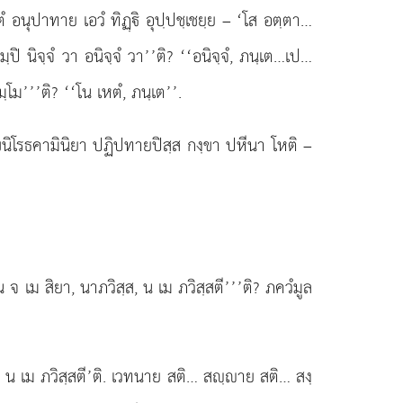
ํ อนุปาทาย เอวํ ทิฏฺิ อุปฺปชฺเชยฺย – ‘โส อตฺตา…
มฺปิ นิจฺจํ วา อนิจฺจํ วา’’ติ? ‘‘อนิจฺจํ, ภนฺเต…เป…
มฺโม’’’ติ? ‘‘โน เหตํ, ภนฺเต’’.
กฺขนิโรธคามินิยา ปฏิปทายปิสฺส กงฺขา ปหีนา โหติ –
ํ, โน จ เม สิยา, นาภวิสฺส, น เม
ภวิสฺสตี’’’ติ? ภควํมูล
สฺส, น เม ภวิสฺสตี’ติ. เวทนาย สติ… สฺาย สติ… สงฺ