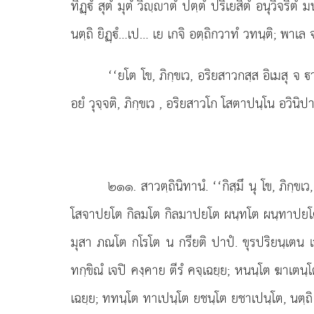
ทิฏฺํ สุตํ มุตํ วิฺาตํ ปตฺตํ ปริเยสิตํ อนุวิจริต
นตฺถิ ยิฏฺํ…เป… เย เกจิ อตฺถิกวาทํ
วทนฺติ; พาเล จ
‘‘ยโต โข, ภิกฺขเว, อริยสาวกสฺส อิเมสุ จ
อยํ วุจฺจติ, ภิกฺขเว
, อริยสาวโก โสตาปนฺโน อวินิปา
๒๑๑
. สาวตฺถินิทานํ. ‘‘กิสฺมึ นุ โข, ภิก
โสจาปยโต กิลมโต กิลมาปยโต ผนฺทโต ผนฺทาปยโต ป
มุสา ภณโต กโรโต น กรียติ ปาปํ. ขุรปริยนฺเตน เจ
ทกฺขิณํ เจปิ คงฺคาย ตีรํ คจฺเฉยฺย; หนนฺโต
ฆาเตนฺโ
เฉยฺย; ททนฺโต ทาเปนฺโต ยชนฺโต ยชาเปนฺโต, นตฺถิ 