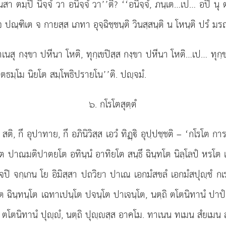
ํ มนสา ตมฺปิ นิจฺจํ วา อนิจฺจํ วา’’ติ? ‘‘อนิจฺจํ, ภนฺเต…เป… อปิ นุ ต
 ปณฺฑิเต จ กายสฺส เภทา อุจฺฉิชฺชนฺติ วินสฺสนฺติ น โหนฺติ ปรํ มร
 าเนสุ กงฺขา ปหีนา โหติ, ทุกฺเขปิสฺส กงฺขา ปหีนา โหติ…เป… ทุ
ตธมฺโม นิยโต สมฺโพธิปรายโน’’ติ. ปฺจมํ.
๖. กโรโตสุตฺตํ
ฺขเว, สติ, กึ อุปาทาย, กึ อภินิวิสฺส เอวํ ทิฏฺิ อุปฺปชฺชติ – ‘
าณมติปาตยโต อทินฺนํ อาทิยโต สนฺธึ ฉินฺทโต นิลฺโลปํ หรโต เอ
ปิ จกฺเกน โย อิมิสฺสา ปถวิยา ปาเณ เอกมํสขลํ เอกมํสปุฺชํ กเ
ต ฉินฺทนฺโต เฉทาเปนฺโต ปจนฺโต ปาเจนฺโต, นตฺถิ ตโตนิทานํ ปาปํ, 
ตโตนิทานํ ปุฺํ, นตฺถิ ปุฺสฺส อาคโม. ทาเนน ทเมน สํยเมน สจ