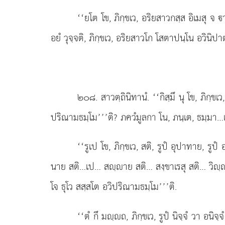
‘‘ยโต
โข, ภิกฺขเว, อริยสาวกสฺส อิเมสุ จ
อยํ วุจฺจติ, ภิกฺขเว, อริยสาวโก โสตาปนฺโน อวินิปา
๒๐๘
. สาวตฺถินิทานํ. ‘‘กิสฺมึ นุ โข, ภิกฺข
ปริณามธมฺโม’’’ติ? ภควํมูลกา
โน, ภนฺเต, ธมฺมา…
‘‘รูเป โข, ภิกฺขเว, สติ, รูปํ อุปาทาย, รูปํ
นาย สติ…เป… สฺาย สติ… สงฺขาเรสุ สติ… วิฺาเณ 
โจ ธุโว สสฺสโต อวิปริณามธมฺโม’’’ติ.
‘‘ตํ กึ มฺถ, ภิกฺขเว, รูปํ นิจฺจํ วา อนิ