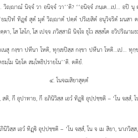
ฺาณํ นิจฺจํ วา อนิจฺจํ วา’’ติ? ‘‘อนิจฺจํ ภนฺเต…เป… อปิ นุ ต
ปิทํ ทิฏฺํ สุตํ มุตํ วิฺาตํ ปตฺตํ ปริเยสิตํ อนุวิจริตํ มนสา ต
อตฺตา, โส โลโก, โส เปจฺจ ภวิสฺสามิ นิจฺโจ ธุโว สสฺสโต อวิปริณามธ
 าเนสุ กงฺขา ปหีนา โหติ, ทุกฺเขปิสฺส กงฺขา ปหีนา โหติ…เป… ทุ
ตธมฺโม นิยโต สมฺโพธิปรายโน’’ติ. ตติยํ.
๔. โนจเมสิยาสุตฺตํ
ขเว, สติ, กึ อุปาทาย, กึ อภินิวิสฺส เอวํ ทิฏฺิ อุปฺปชฺชติ – ‘โน จสฺส
ภินิวิสฺส
เอวํ ทิฏฺิ อุปฺปชฺชติ – ‘โน จสฺสํ, โน จ เม สิยา, นาภวิ