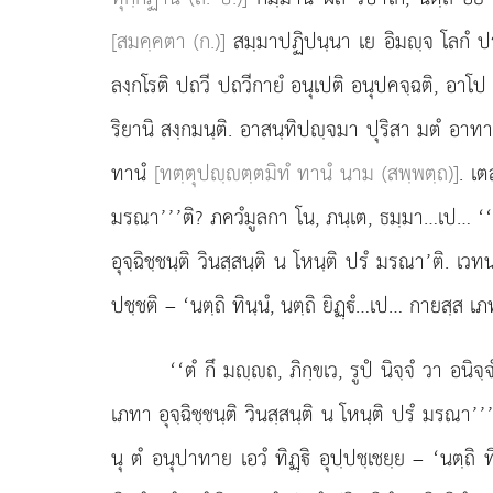
[สมคฺคตา (ก.)]
สมฺมาปฏิปนฺนา เย อิมฺจ โลกํ ปร
ลงฺกโรติ ปถวี ปถวีกายํ อนุเปติ อนุปคจฺฉติ, อาโป 
ริยานิ สงฺกมนฺติ. อาสนฺทิปฺจมา ปุริสา มตํ อาท
ทานํ
[ทตฺตุปฺตฺตมิทํ ทานํ นาม (สพฺพตฺถ)]
. เต
มรณา’’’ติ? ภควํมูลกา โน, ภนฺเต, ธมฺมา…เป… ‘‘รูเป โ
อุจฺฉิชฺชนฺติ วินสฺสนฺติ น โหนฺติ ปรํ มรณา’ติ.
ปชฺชติ – ‘นตฺถิ ทินฺนํ, นตฺถิ ยิฏฺํ…เป… กายสฺส เภท
‘‘ตํ กึ มฺถ, ภิกฺขเว, รูปํ นิจฺจํ วา อนิจ
เภทา อุจฺฉิชฺชนฺติ วินสฺสนฺติ น โหนฺติ ปรํ มรณา’
นุ ตํ อนุปาทาย เอวํ ทิฏฺิ อุปฺปชฺเชยฺย – ‘นตฺถิ 