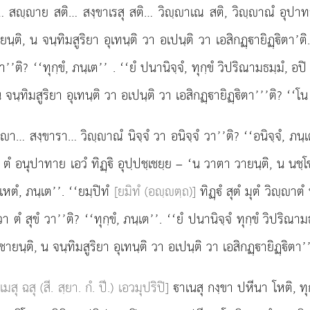
… สฺาย สติ… สงฺขาเรสุ สติ… วิฺาเณ สติ, วิฺาณํ อุปาทาย, 
นฺติ, น จนฺทิมสูริยา อุเทนฺติ วา อเปนฺติ วา เอสิกฏฺายิฏฺิตา’ติ
 วา’’ติ? ‘‘ทุกฺขํ, ภนฺเต’’
. ‘‘ยํ ปนานิจฺจํ, ทุกฺขํ วิปริณามธมฺมํ, อ
น จนฺทิมสูริยา อุเทนฺติ วา อเปนฺติ วา เอสิกฏฺายิฏฺิตา’’’ติ? ‘‘โ
 สงฺขารา… วิฺาณํ นิจฺจํ วา อนิจฺจํ วา’’ติ? ‘‘อนิจฺจํ, ภนฺเต’’.
นุ ตํ อนุปาทาย เอวํ ทิฏฺิ อุปฺปชฺเชยฺย – ‘น วาตา วายนฺติ, น นชฺโช
เหตํ, ภนฺเต’’. ‘‘ยมฺปิทํ
[ยมิทํ (อฺตฺถ)]
ทิฏฺํ สุตํ มุตํ วิฺาตํ
 วา ตํ สุขํ วา’’ติ? ‘‘ทุกฺขํ, ภนฺเต’’. ‘‘ยํ ปนานิจฺจํ ทุกฺขํ วิปริณา
ายนฺติ, น จนฺทิมสูริยา อุเทนฺติ วา อเปนฺติ วา เอสิกฏฺายิฏฺิตา’’
ิเมสุ ฉสุ (สี. สฺยา. กํ. ปี.) เอวมุปริปิ]
าเนสุ กงฺขา ปหีนา
โหติ, ท