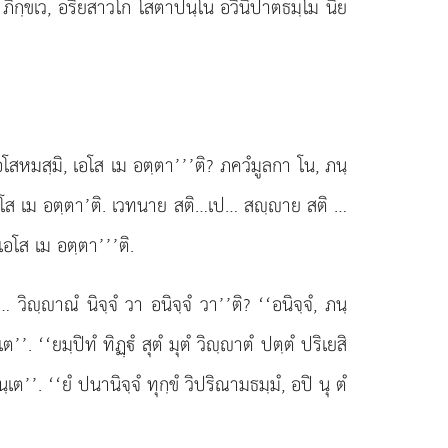
, ภิกฺขเว, อริยสาวโก โสตาปนฺโน อวินิปาตธมฺโม นิย
ม, เอโสหมสฺมิ, เอโส เม อตฺตา’’’ติ? ภควํมูลกา โน, ภนฺ
ฺมิ, เอโส เม อตฺตา’ติ. เวทนาย สติ…เป… สฺาย สติ
…
 เอโส เม อตฺตา’’’ติ.
วิฺาณํ นิจฺจํ วา อนิจฺจํ วา’’ติ? ‘‘อนิจฺจํ, ภนฺ
. ‘‘ยมฺปิทํ ทิฏฺํ สุตํ มุตํ วิฺาตํ ปตฺตํ ปริเยสิ
ภนฺเต’’. ‘‘ยํ ปนานิจฺจํ ทุกฺขํ วิปริณามธมฺมํ, อปิ นุ ตํ