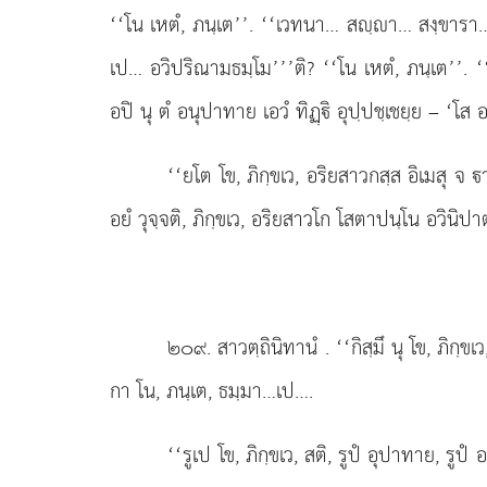
‘‘โน เหตํ, ภนฺเต’’. ‘‘เวทนา… สฺา… สงฺขารา… วิ
เป… อวิปริณามธมฺโม’’’ติ? ‘‘โน เหตํ, ภนฺเต’’. ‘‘ยมฺ
อปิ นุ ตํ อนุปาทาย เอวํ ทิฏฺิ อุปฺปชฺเชยฺย – ‘โส 
‘‘ยโต โข, ภิกฺขเว, อริยสาวกสฺส อิเมสุ จ
อยํ วุจฺจติ, ภิกฺขเว, อริยสาวโก โสตาปนฺโน อวินิปา
๒๐๙
. สาวตฺถินิทานํ
. ‘‘กิสฺมึ นุ โข, ภิกฺ
กา โน, ภนฺเต, ธมฺมา…เป….
‘‘รูเป
โข, ภิกฺขเว, สติ, รูปํ อุปาทาย, รูปํ อ