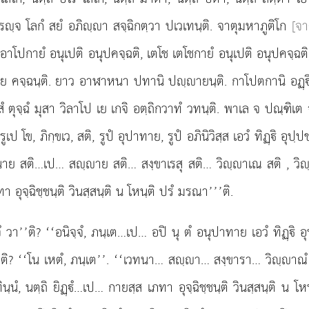
ฺจ โลกํ สยํ อภิฺา สจฺฉิกตฺวา ปเวเทนฺติ. จาตุมหาภูติโก
[จา
อาโปกายํ อนุเปติ อนุปคจฺฉติ, เตโช เตโชกายํ อนุเปติ อนุปคจฺฉติ
าย คจฺฉนฺติ. ยาว อาฬาหนา ปทานิ ปฺายนฺติ. กาโปตกานิ อฏฺีนิ
สํ ตุจฺฉํ มุสา วิลาโป เย เกจิ อตฺถิกวาทํ วทนฺติ. พาเล จ ปณฺฑิเต 
ข, ภิกฺขเว, สติ, รูปํ อุปาทาย, รูปํ อภินิวิสฺส เอวํ ทิฏฺิ อุปฺป
 เวทนาย สติ…เป… สฺาย สติ… สงฺขาเรสุ สติ… วิฺาเณ สติ
, วิ
า อุจฺฉิชฺชนฺติ วินสฺสนฺติ น โหนฺติ ปรํ มรณา’’’ติ.
ฺจํ วา’’ติ? ‘‘อนิจฺจํ, ภนฺเต…เป… อปิ นุ ตํ อนุปาทาย เอวํ ทิฏฺิ อ
’’ติ? ‘‘โน เหตํ, ภนฺเต’’. ‘‘เวทนา… สฺา… สงฺขารา… วิฺาณํ น
ทินฺนํ, นตฺถิ ยิฏฺํ…เป… กายสฺส
เภทา อุจฺฉิชฺชนฺติ วินสฺสนฺติ น โ