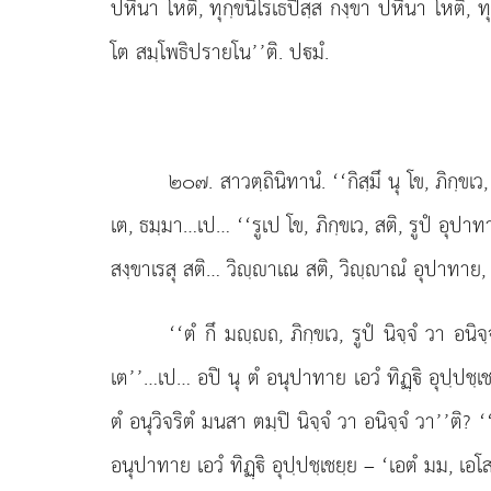
ปหีนา โหติ, ทุกฺขนิโรเธปิสฺส กงฺขา ปหีนา โหติ, 
โต สมฺโพธิปรายโน’’ติ. ปมํ.
๒๐๗
. สาวตฺถินิทานํ. ‘‘กิสฺมึ นุ โข, ภิกฺข
เต, ธมฺมา…เป… ‘‘รูเป
โข, ภิกฺขเว, สติ, รูปํ อุป
สงฺขาเรสุ สติ… วิฺาเณ สติ, วิฺาณํ อุปาทาย, วิ
‘‘ตํ กึ มฺถ, ภิกฺขเว, รูปํ นิจฺจํ วา อ
เต’’…เป… อปิ นุ ตํ อนุปาทาย เอวํ ทิฏฺิ อุปฺปชฺเชย
ตํ อนุวิจริตํ มนสา ตมฺปิ
นิจฺจํ วา อนิจฺจํ วา’’ติ? ‘
อนุปาทาย เอวํ ทิฏฺิ อุปฺปชฺเชยฺย – ‘เอตํ มม, เอโ