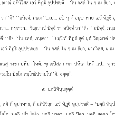
ณํ อภินิวิสฺส เอวํ ทิฏฺิ อุปฺปชฺชติ – ‘โน จสฺสํ, โน จ เม สิยา, น
ฺจํ วา’’ติ? ‘‘อนิจฺจํ, ภนฺเต’’…เป… อปิ นุ ตํ อนุปาทาย เอวํ ทิฏฺิ
า… สงฺขารา… วิฺาณํ นิจฺจํ วา อนิจฺจํ วา’’ติ? ‘‘อนิจฺจํ, ภนฺเ
’’ติ? ‘‘โน เหตํ, ภนฺเต’’. ‘‘ยมฺปิทํ ทิฏฺํ สุตํ มุตํ วิฺาตํ ปตฺ
วํ ทิฏฺิ อุปฺปชฺเชยฺย – ‘โน จสฺสํ, โน จ เม สิยา, นาภวิสฺส, น เม 
 าเนสุ กงฺขา ปหีนา โหติ, ทุกฺเขปิสฺส กงฺขา ปหีนา โหติ…เป… ทุ
ตธมฺโม นิยโต สมฺโพธิปรายโน’’ติ. จตุตฺถํ.
๕. นตฺถิทินฺนสุตฺตํ
เว, สติ กึ อุปาทาย, กึ อภินิวิสฺส เอวํ ทิฏฺิ อุปฺปชฺชติ – ‘นตฺถิ ทินฺน
 โลโก, นตฺถิ ปโร โลโก, นตฺถิ มาตา, นตฺถิ ปิตา, นตฺถิ สตฺตา 