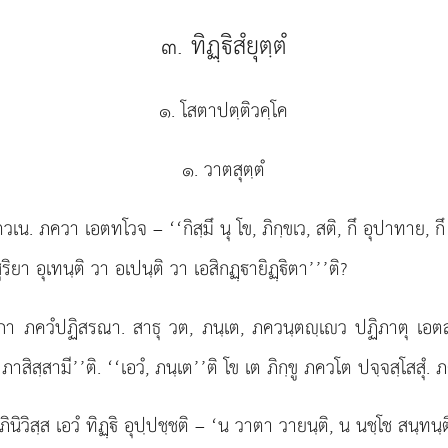
๓. ทิฏฺิสํยุตฺตํ
๑. โสตาปตฺติวคฺโค
๑. วาตสุตฺตํ
เชตวเน. ภควา เอตทโวจ
– ‘‘กิสฺมึ นุ โข, ภิกฺขเว, สติ, กึ อุปาทาย, ก
ูริยา อุเทนฺติ วา อเปนฺติ วา เอสิกฏฺายิฏฺิตา’’’ติ?
ิกา ภควํปฏิสรณา. สาธุ วต, ภนฺเต, ภควนฺตฺเว ปฏิภาตุ เอตสฺส
; ภาสิสฺสามี’’ติ. ‘‘เอวํ, ภนฺเต’’ติ โข เต ภิกฺขู ภควโต ปจฺจสฺโสสุ
อภินิวิสฺส เอวํ ทิฏฺิ อุปฺปชฺชติ – ‘น วาตา วายนฺติ, น นชฺโช สนฺทนฺ