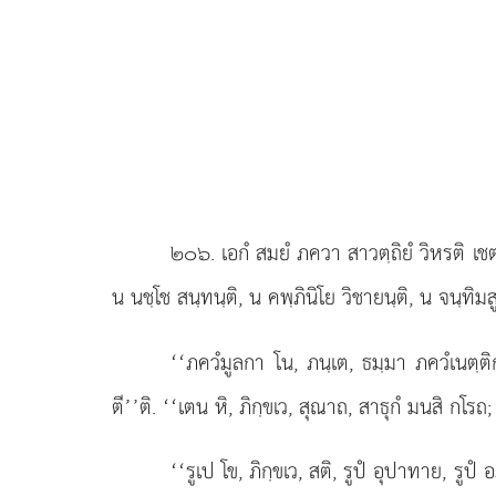
๒๐๖
. เอกํ
สมยํ ภควา สาวตฺถิยํ วิหรติ 
น นชฺโช สนฺทนฺติ, น คพฺภินิโย วิชายนฺติ, น จนฺทิมส
‘‘ภควํมูลกา โน, ภนฺเต, ธมฺมา ภควํเนตฺต
ตี’’ติ. ‘‘เตน หิ, ภิกฺขเว, สุณาถ, สาธุกํ มนสิ กโรถ
‘‘รูเป โข, ภิกฺขเว, สติ, รูปํ อุปาทาย, รูปํ 