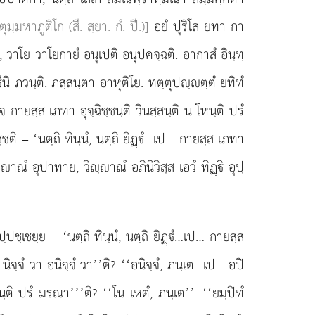
ตุมฺมหาภูติโก (สี. สฺยา. กํ. ปี.)]
อยํ ปุริโส ยทา
กา
, วาโย วาโยกายํ อนุเปติ อนุปคจฺฉติ. อากาสํ อินฺทฺ
 ภวนฺติ. ภสฺสนฺตา อาหุติโย. ทตฺตุปฺตฺตํ ยทิทํ
จ กายสฺส เภทา อุจฺฉิชฺชนฺติ วินสฺสนฺติ น โหนฺติ ปรํ
ชฺชติ – ‘นตฺถิ ทินฺนํ, นตฺถิ ยิฏฺํ…เป… กายสฺส เภทา
ฺาณํ อุปาทาย, วิฺาณํ อภินิวิสฺส เอวํ ทิฏฺิ อุปฺ
ุปฺปชฺเชยฺย – ‘นตฺถิ ทินฺนํ, นตฺถิ ยิฏฺํ…เป… กายสฺส
ิจฺจํ วา อนิจฺจํ วา’’ติ? ‘‘อนิจฺจํ, ภนฺเต…เป… อปิ
หนฺติ ปรํ มรณา’’’ติ? ‘‘โน เหตํ, ภนฺเต’’. ‘‘ยมฺปิทํ