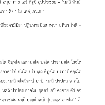
ํ อนุปาทาย เอวํ ทิฏฺิ อุปฺปชฺเชยฺย – ‘นตฺถิ ทินฺนํ,
ณา’’’ติ? ‘‘โน เหตํ, ภนฺเต’’.
กฺขนิโรธคามินิยา ปฏิปทายปิสฺส
กงฺขา ปหีนา โหติ –
กโรโต การยโต ฉินฺทโต เฉทาปยโต ปจโต ปาจาปยโต โสจโต
กาคาริกํ กโรโต ปริปนฺเถ ติฏฺโต ปรทารํ คจฺฉโต
รยฺย, นตฺถิ ตโตนิทานํ ปาปํ, นตฺถิ ปาปสฺส อาคโม.
นตฺถิ ปาปสฺส อาคโม. อุตฺตรํ เจปิ คงฺคาย ตีรํ คจฺ
ฺจวชฺเชน นตฺถิ ปุฺํ นตฺถิ ปุฺสฺส อาคโม’’’ติ.