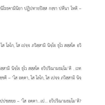
กฺขนิโรธคามินิยา ปฏิปทายปิสฺส กงฺขา ปหีนา โหติ –
า, โส โลโก, โส เปจฺจ ภวิสฺสามิ นิจฺโจ ธุโว สสฺสโต อวิ
ภวิสฺสามิ นิจฺโจ ธุโว สสฺสโต อวิปริณามธมฺโม’ติ
. เวท
ชติ – ‘โส อตฺตา, โส โลโก, โส เปจฺจ ภวิสฺสามิ นิจฺ
 อุปฺปชฺเชยฺย – ‘โส อตฺตา…เป… อวิปริณามธมฺโม’ติ?