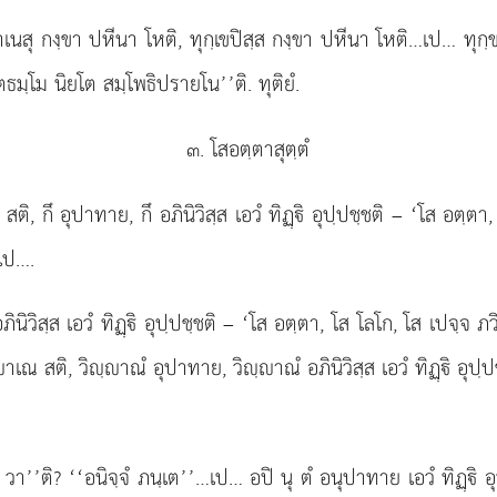
 าเนสุ กงฺขา ปหีนา โหติ, ทุกฺเขปิสฺส กงฺขา ปหีนา โหติ…เป… ทุ
ตธมฺโม นิยโต สมฺโพธิปรายโน’’ติ. ทุติยํ.
๓. โสอตฺตาสุตฺตํ
เว, สติ, กึ อุปาทาย, กึ อภินิวิสฺส เอวํ ทิฏฺิ อุปฺปชฺชติ – ‘โส อตฺต
เป….
 อภินิวิสฺส เอวํ ทิฏฺิ อุปฺปชฺชติ – ‘โส อตฺตา, โส โลโก, โส เปจฺจ 
สติ, วิฺาณํ อุปาทาย, วิฺาณํ อภินิวิสฺส เอวํ ทิฏฺิ อุปฺปชฺ
จฺจํ วา’’ติ? ‘‘อนิจฺจํ ภนฺเต’’…เป… อปิ นุ ตํ อนุปาทาย เอวํ
ทิฏฺิ