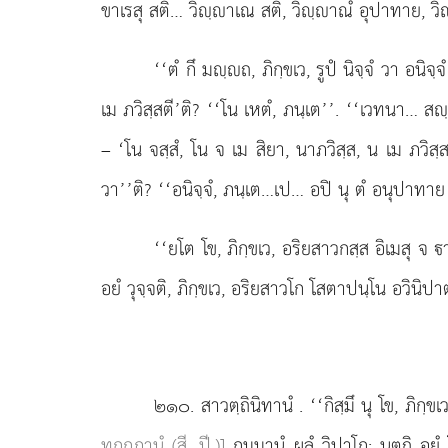
ขาเรสุ สติ… วิฺาเณ สติ, วิฺาณํ อุปาทาย, วิฺา
‘‘ตํ กึ มฺถ, ภิกฺขเว, รูปํ นิจฺจํ วา อนิจ
เม ภวิสฺสตี’ติ? ‘‘โน เหตํ, ภนฺเต’’. ‘‘เวทนา… สฺ
– ‘โน จสฺสํ, โน จ เม สิยา, นาภวิสฺส, น เม ภวิสฺสตี’
วา’’ติ? ‘‘อนิจฺจํ, ภนฺเต…เป… อปิ นุ ตํ อนุปาทาย เอ
‘‘ยโต โข, ภิกฺขเว, อริยสาวกสฺส อิเมสุ จ
อยํ วุจฺจติ, ภิกฺขเว, อริยสาวโก โสตาปนฺโน อวินิปา
๒๑๐
. สาวตฺถินิทานํ
. ‘‘กิสฺมึ นุ โข, ภิกฺข
ทุกฺกฏานํ (สี. ปี.)]
กมฺมานํ ผลํ วิปาโก; นตฺถิ อยํ