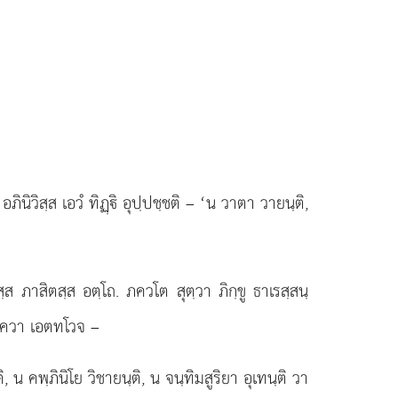
ึ อภินิวิสฺส เอวํ ทิฏฺิ อุปฺปชฺชติ – ‘น วาตา วายนฺติ,
 ภาสิตสฺส อตฺโถ. ภควโต สุตฺวา ภิกฺขู ธาเรสฺสนฺ
ํ. ภควา เอตทโวจ –
ติ, น คพฺภินิโย วิชายนฺติ, น จนฺทิมสูริยา อุเทนฺติ วา