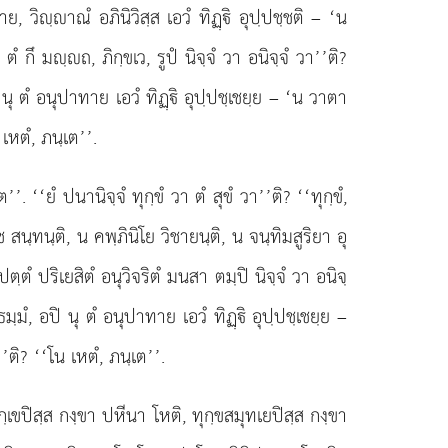
วิฺาณํ อภินิวิสฺส เอวํ ทิฏฺิ อุปฺปชฺชติ – ‘น
. ตํ
กึ มฺถ, ภิกฺขเว, รูปํ นิจฺจํ วา อนิจฺจํ วา’’ติ?
ปิ นุ ตํ อนุปาทาย เอวํ ทิฏฺิ อุปฺปชฺเชยฺย – ‘น วาตา
น
เหตํ, ภนฺเต’’.
 ‘‘ยํ ปนานิจฺจํ ทุกฺขํ วา ตํ สุขํ วา’’ติ? ‘‘ทุกฺขํ,
 สนฺทนฺติ, น คพฺภินิโย วิชายนฺติ, น จนฺทิมสูริยา อุ
 ปตฺตํ ปริเยสิตํ อนุวิจริตํ มนสา ตมฺปิ นิจฺจํ วา อนิจฺ
มธมฺมํ, อปิ นุ ตํ อนุปาทาย เอวํ ทิฏฺิ อุปฺปชฺเชยฺย –
’ติ? ‘‘โน เหตํ, ภนฺเต’’.
ุกฺเขปิสฺส กงฺขา ปหีนา โหติ, ทุกฺขสมุทเยปิสฺส กงฺขา