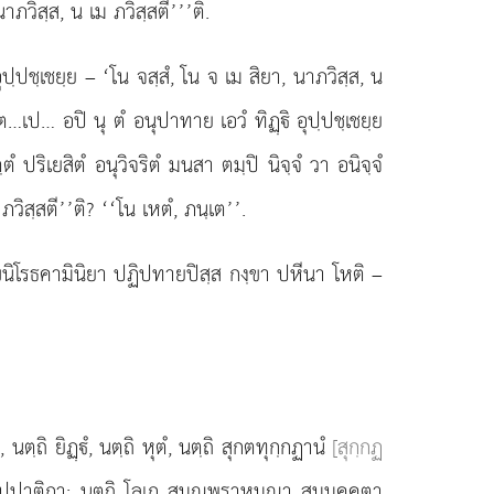
าภวิสฺส, น เม ภวิสฺสตี’’’ติ.
 อุปฺปชฺเชยฺย – ‘โน จสฺสํ, โน จ เม สิยา, นาภวิสฺส, น
ต…เป… อปิ นุ ตํ อนุปาทาย เอวํ ทิฏฺิ อุปฺปชฺเชยฺย
ตํ ปริเยสิตํ อนุวิจริตํ มนสา ตมฺปิ นิจฺจํ วา อนิจฺจํ
ภวิสฺสตี’’ติ? ‘‘โน เหตํ, ภนฺเต’’.
กฺขนิโรธคามินิยา ปฏิปทายปิสฺส กงฺขา ปหีนา โหติ –
ํ, นตฺถิ ยิฏฺํ, นตฺถิ หุตํ, นตฺถิ สุกตทุกฺกฏานํ
[สุกฺกฏ
โอปปาติกา; นตฺถิ โลเก
สมณพฺราหฺมณา สมฺมคฺคตา