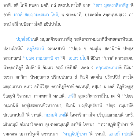
อาทิ. ยทิ โกจิ หนฺตา นตฺถิ, กถํ สตฺถปฺปหาโรติ อาห
‘‘ยถา มุคฺคราสิอาทีสู’’
ติ
อาทิ.
เกวลํ สฺามตฺตเมว โหติ,
น ฆาตนาทิ, ปรมตฺถโต สตฺตนฺนนฺตฺเวว กา
ยานํ อวิโกปนียภาวโตติ อธิปฺปาโย.
ปมุขโยนีน
นฺติ มนุสฺสติรจฺฉานาทีสุ ขตฺติยพฺราหฺมณาทิสีหพฺยคฺฆาทิวเสน
ปธานโยนีนํ.
สฏฺิสตานิ
ฉสหสฺสานิ. ‘‘ปฺจ จ กมฺมุโน สตานี’’ติ ปทสฺส
อตฺถทสฺสนํ
‘‘ปฺจ กมฺมสตานิ จา’’
ติ
.
เอเสว นโย
ติ อิมินา ‘‘เกวลํ ตกฺกมตฺเตน
นิรตฺถกทิฏฺึ ทีเปตี’’ติ อิมเมว อตฺถํ อติทิสติ. เอตฺถ จ
ตกฺกมตฺตเกนา
ติ อิมินา
ยสฺมา ตกฺกิกา นิรงฺกุสตาย ปริกปฺปนสฺส ยํ กิฺจิ อตฺตโน ปริกปฺปิตํ สารโต
มฺมานา ตเถว อภินิวิสฺส ตกฺกทิฏฺิคาหํ คณฺหนฺติ, ตสฺมา น เตสํ ทิฏฺิวตฺถูสุ
วิฺูหิ วิจารณา กาตพฺพาติ ทสฺเสติ.
เกจี
ติ อุตฺตรวิหารวาสิโน. เต หิ ‘‘ปฺจ
กมฺมานีติ จกฺขุโสตฆานชิวฺหากายา, อิมานิ ปฺจินฺทฺริยานิ ‘ปฺจ กมฺมานีติ
ปฺาเปนฺตี’’ติ วทนฺติ.
กมฺมนฺติ ลทฺธี
ติ โอฬาริกภาวโต ปริปุณฺณกมฺมนฺติ ลทฺธิ.
มโนกมฺมํ อโนฬาริกตฺตา อุปฑฺฒกมฺมนฺติ ลทฺธีติ โยชนา. ‘‘ทฺวาสฏฺิปฏิปทา’’ติ
วตฺตพฺเพ สภาวนิรุตฺตึ อชานนฺตา
‘‘ทฺวฏฺิปฏิปทา’’
ติ วทนฺติ.
เอกสฺมึ กปฺเป
ติ