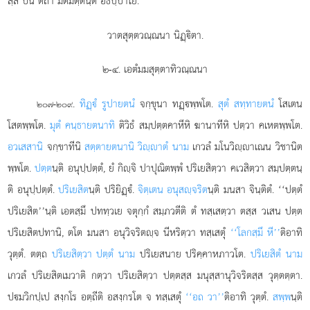
สฺส ปน ตถา มติมตฺตนฺติ อธิปฺปาโย.
วาตสุตฺตวณฺณนา นิฏฺิตา.
๒-๔. เอตํมมสุตฺตาทิวณฺณนา
.
ทิฏฺํ รูปายตนํ
จกฺขุนา ทฏฺพฺพโต.
สุตํ สทฺทายตนํ
โสเตน
๒๐๗-๒๐๙
โสตพฺพโต.
มุตํ คนฺธายตนาทิ
ติวิธํ สมฺปตฺตคาหีหิ ฆานาทีหิ ปตฺวา คเหตพฺพโต.
อวเสสานิ
จกฺขาทีนิ
สตฺตายตนานิ วิฺาตํ นาม
เกวลํ มโนวิฺาเณน วิชานิต
พฺพโต.
ปตฺต
นฺติ อนุปฺปตฺตํ, ยํ กิฺจิ ปาปุณิตพฺพํ ปริเยสิตฺวา คเวสิตฺวา สมฺปตฺตนฺ
ติ อนุปฺปตฺตํ.
ปริเยสิต
นฺติ ปริยิฏฺํ.
จิตฺเตน อนุสฺจริต
นฺติ มนสา จินฺติตํ. ‘‘ปตฺตํ
ปริเยสิต’’นฺติ เอตสฺมึ ปททฺวเย จตุกฺกํ สมฺภวตีติ ตํ ทสฺเสตฺวา ตสฺส วเสน ปตฺต
ปริเยสิตปทานิ, ตโต มนสา อนุวิจริตฺจ นีหริตฺวา ทสฺเสตุํ
‘‘โลกสฺมึ หี’’
ติอาทิ
วุตฺตํ. ตตฺถ
ปริเยสิตฺวา ปตฺตํ นาม
ปริเยสนาย
ปริคฺคาหภาวโต.
ปริเยสิตํ นาม
เกวลํ ปริเยสิตเมวาติ กตฺวา ปริเยสิตฺวา ปตฺตสฺส มนุสฺสานุวิจริตสฺส วุตฺตตฺตา.
ปมวิกปฺเป สงฺกโร อตฺถีติ อสงฺกรโต จ ทสฺเสตุํ
‘‘อถ วา’’
ติอาทิ วุตฺตํ.
สพฺพ
นฺติ