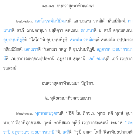
๑๑-๑๘. อนฺตวาสุตฺตาทิวณฺณนา
.
เอกโต
วฑฺฒิตนิมิตฺต
นฺติ เอกปสฺเสน วฑฺฒิตํ กสิณนิมิตฺตํ.
คา
๒๑๖-๒๒๓
เหนา
ติ ลาภี ฌานจกฺขุนา ปสฺสิตฺวา คหเณน.
ตกฺเกนา
ติ น ลาภี ตกฺกมตฺเตน.
อุปฺปนฺนทิฏฺี
ติ ‘‘โลโก’’ติ อุปฺปนฺนทิฏฺิ.
สพฺพโต วฑฺฒิต
นฺติ สมนฺตโต อปฺปมาณ
กสิณนิมิตฺตํ.
เอกเมวา
ติ ‘‘เอกเมว วตฺถู’’ติ อุปฺปนฺนทิฏฺิ.
อฏฺารส เวยฺยากรณา
นี
ติ เวยฺยากรณลกฺขณปฺปตฺตานิ อฏฺารส สุตฺตานิ.
เอกํ คมน
นฺติ เอกํ เวยฺยาก
รณคมนํ.
อนฺตวาสุตฺตาทิวณฺณนา นิฏฺิตา.
๒. ทุติยคมนาทิวคฺควณฺณนา
.
ทุกฺขวเสน
วุตฺต
นฺติ ‘‘อิติ โข, ภิกฺขเว, ทุกฺเข สติ ทุกฺขํ อุปา
๒๒๔-๓๐๑
ทายา’’ติอาทิทุกฺขวเสน วุตฺตํ. ตาทิสเมว ทุติยํ เวยฺยากรณคมนํ. เตนาห
‘‘ตตฺ
ราปิ อฏฺารเสว เวยฺยากรณานี’’
ติ.
เตหี
ติ ‘‘รูปี อตฺตา โหตี’’ติอาทินยปวตฺเตหิ