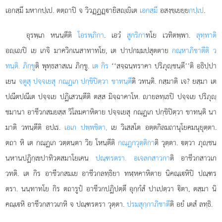
เอกสฺมึ มหากปฺเป. ตตฺถาปิ จ วิวฏฺฏฏฺายิสฺิเต
เอกสฺมึ
อสงฺขฺเยยฺย
กปฺเป
.
อุรพฺเภ หนนฺตีติ
โอรพฺภิกา
. เอวํ
สูกริกา
ทโย เวทิตพฺพา.
ลุทฺทาติ
อฺเปิ เย เกจิ มาควิกเนสาทาทโย, เต ปาปกมฺมปสุตตาย
กณฺหาภิชาตีติ ว
ทนฺติ. ภิกฺขู
ติ พุทฺธสาสเน ภิกฺขู.
เต กิร
‘‘สจฺฉนฺทราคา ปริภุฺชนฺตี’’ติ อธิปฺปา
เยน
จตูสุ ปจฺจเยสุ กณฺฏเก ปกฺขิปิตฺวา ขาทนฺตี
ติ วทนฺติ. กสฺมาติ เจ? ยสฺมา เต
ปณีตปณีเต ปจฺจเย ปฏิเสวนฺตีติ ตสฺส มิจฺฉาคาโห. ายลทฺเธปิ ปจฺจเย ปริภุฺ
ชมานา อาชีวกสมยสฺส วิโลมคาหิตาย ปจฺจเยสุ กณฺฏเก ปกฺขิปิตฺวา ขาทนฺติ นา
มาติ วทนฺตีติ อปเร.
เอเก ปพฺพชิตา,
เย วิเสสโต อตฺตกิลมถานุโยคมนุยุตฺตา.
ตถา หิ เต กณฺฏเก วตฺตนฺตา วิย โหนฺตีติ
กณฺฏกวุตฺติกา
ติ วุตฺตา. ตฺวา ภุฺชน
นหานปฏิกฺเขปาทิวตสมาโยเคน
ปณฺฑรตรา. อเจลกสาวกา
ติ อาชีวกสาวเก
วทติ. เต กิร อาชีวกสมเย อาชีวกลทฺธิยา ทฬฺหคาหิตาย นิคณฺเหิปิ ปณฺฑร
ตรา. นนฺทาทโย กิร ตถารูปํ อาชีวกปฏิปตฺตึ อุกฺกํสํ ปาเปตฺวา ิตา, ตสฺมา นิ
คณฺเหิ อาชีวกสาวเกหิ จ ปณฺฑรตรา วุตฺตา.
ปรมสุกฺกาภิชาตี
ติ อยํ เตสํ ลทฺธิ.