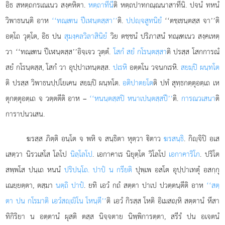
อิธ สหตฺถกรเณเนว สงฺคหิตา.
หตฺถาทีนี
ติ หตฺถปาทกณฺณนาสาทีนิ. ปจนํ ทหนํ
วิพาธนนฺติ อาห
‘‘ทณฺเฑน ปีเฬนฺตสฺสา’’
ติ.
ปปฺจสูทนิยํ
‘‘ตชฺเชนฺตสฺส จา’’ติ
อตฺโถ วุตฺโต, อิธ ปน
สุมงฺคลวิลาสินิยํ
วิย ตชฺชนํ ปริภาสนํ ทณฺเฑเนว สงฺคเหตฺ
วา ‘‘ทณฺเฑน ปีเฬนฺตสฺส’’อิจฺเจว วุตฺตํ.
โสกํ สยํ กโรนฺตสฺสา
ติ ปรสฺส โสกการณํ
สยํ กโรนฺตสฺส, โสกํ วา อุปฺปาเทนฺตสฺส.
ปเรหิ
อตฺตโน วจนกเรหิ.
สยมฺปิ ผนฺทโต
ติ ปรสฺส วิพาธนปฺปโยเคน
สยมฺปิ ผนฺทโต.
อติปาตยโต
ติ ปทํ สุทฺธกตฺตุอตฺเถ เห
ตุกตฺตุอตฺเถ จ วตฺตตีติ อาห –
‘‘หนนฺตสฺสปิ หนาเปนฺตสฺสปี’’
ติ.
การณวเสนา
ติ
การาปนวเสน.
ฆรสฺส ภิตฺติ อนฺโต จ พหิ จ สนฺธิตา หุตฺวา ิตาว
ฆรสนฺธิ
. กิฺจิปิ อเส
เสตฺวา นิรวเสโส โลโป
นิลฺโลโป
. เอกาคาเร นิยุตฺโต วิโลโป
เอกาคาริโก
. ปริโต
สพฺพโส ปนฺเถ หนนํ
ปริปนฺโถ. ปาปํ น กรียติ
ปุพฺเพ อสโต อุปฺปาเทตุํ อสกฺกุ
เณยฺยตฺตา, ตสฺมา
นตฺถิ ปาปํ
. ยทิ เอวํ กถํ สตฺตา ปาเป ปวตฺตนฺตีติ อาห
‘‘สตฺ
ตา ปน กโรมาติ เอวํสฺิโน โหนฺตี’’
ติ เอวํ กิรสฺส โหติ อิเมสฺหิ สตฺตานํ หึสา
ทิกิริยา น อตฺตานํ ผุสติ ตสฺส นิจฺจตาย นิพฺพิการตฺตา, สรีรํ ปน อเจตนํ