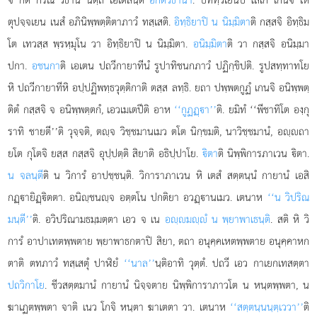
ตุปจฺจเยน เนสํ อภินิพฺพตฺติตาภาวํ ทสฺเสติ.
อิทฺธิยาปิ น นิมฺมิตา
ติ กสฺสจิ อิทฺธิม
โต เทวสฺส พฺรหฺมุโน วา อิทฺธิยาปิ น นิมฺมิตา.
อนิมฺมิตา
ติ วา กสฺสจิ อนิมฺมา
ปกา.
อชนกา
ติ เอเตน ปถวีกายาทีนํ รูปาทิชนกภาวํ ปฏิกฺขิปติ. รูปสทฺทาทโย
หิ ปถวีกายาทีหิ อปฺปฏิพทฺธวุตฺติกาติ ตสฺส ลทฺธิ. ยถา ปพฺพตกูฏํ เกนจิ อนิพฺพตฺ
ติตํ กสฺสจิ จ อนิพฺพตฺตกํ, เอวเมเตปีติ อาห
‘‘กูฏฏฺา’’
ติ. ยมิทํ ‘‘พีชาทิโต องฺกุ
ราทิ ชายตี’’ติ วุจฺจติ, ตฺจ วิชฺชมานเมว ตโต นิกฺขมติ, นาวิชฺชมานํ, อฺถา
ยโต กุโตจิ ยสฺส กสฺสจิ อุปฺปตฺติ สิยาติ อธิปฺปาโย.
ิตา
ติ นิพฺพิการภาเวน ิตา.
น จลนฺตี
ติ น วิการํ อาปชฺชนฺติ. วิการาภาเวน หิ เตสํ สตฺตนฺนํ กายานํ เอสิ
กฏฺายิฏฺิตตา. อนิฺชนฺจ อตฺตโน ปกติยา อวฏฺานเมว. เตนาห
‘‘น วิปริณ
มนฺตี’’
ติ. อวิปริณามธมฺมตฺตา เอว จ เน
อฺมฺํ น พฺยาพาเธนฺติ
. สติ หิ วิ
การํ อาปาเทตพฺพตาย พฺยาพาธกตาปิ สิยา, ตถา อนุคฺคเหตพฺพตาย อนุคฺคาหก
ตาติ ตทภาวํ ทสฺเสตุํ ปาฬิยํ
‘‘นาล’’
นฺติอาทิ วุตฺตํ. ปถวี เอว กาเยกเทสตฺตา
ปถวิกาโย
. ชีวสตฺตมานํ กายานํ นิจฺจตาย นิพฺพิการาภาวโต น หนฺตพฺพตา, น
ฆาเฏตพฺพตา จาติ เนว โกจิ หนฺตา ฆาเตตา วา. เตนาห
‘‘สตฺตนฺนนฺตฺเววา’’
ติ