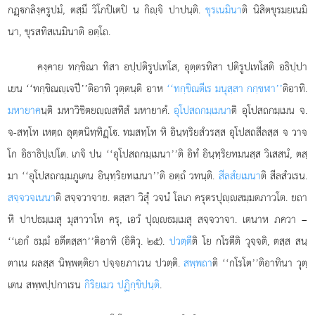
กฏฺกลิงฺครูปมํ, ตสฺมึ วิโกปิเตปิ น กิฺจิ ปาปนฺติ.
ขุรเนมินา
ติ นิสิตขุรมยเนมิ
นา, ขุรสทิสเนมินาติ อตฺโถ.
คงฺคาย
ทกฺขิณา ทิสา อปฺปติรูปเทโส, อุตฺตรทิสา ปติรูปเทโสติ อธิปฺปา
เยน ‘‘ทกฺขิณฺเจปี’’ติอาทิ วุตฺตนฺติ อาห
‘‘ทกฺขิณตีเร มนุสฺสา กกฺขฬา’’
ติอาทิ.
มหายาค
นฺติ มหาวิชิตยฺสทิสํ มหายาคํ.
อุโปสถกมฺเมนา
ติ อุโปสถกมฺเมน จ.
จ-สทฺโท เหตฺถ ลุตฺตนิทฺทิฏฺโ. ทมสทฺโท หิ อินฺทฺริยสํวรสฺส อุโปสถสีลสฺส จ วาจ
โก อิธาธิปฺเปโต. เกจิ ปน ‘‘อุโปสถกมฺเมนา’’ติ อิทํ อินฺทฺริยทมนสฺส วิเสสนํ, ตสฺ
มา ‘‘อุโปสถกมฺมภูเตน อินฺทฺริยทเมนา’’ติ อตฺถํ วทนฺติ.
สีลสํยเมนา
ติ สีลสํวเรน.
สจฺจวจเนนา
ติ สจฺจวาจาย. ตสฺสา วิสุํ วจนํ โลเก ครุตรปุฺสมฺมตภาวโต. ยถา
หิ ปาปธมฺเมสุ มุสาวาโท ครุ, เอวํ ปุฺธมฺเมสุ สจฺจวาจา. เตนาห ภควา –
‘‘เอกํ ธมฺมํ อตีตสฺสา’’ติอาทิ (อิติวุ. ๒๕).
ปวตฺตี
ติ โย กโรตีติ วุจฺจติ, ตสฺส สนฺ
ตาเน ผลสฺส นิพฺพตฺติยา ปจฺจยภาเวน ปวตฺติ.
สพฺพถา
ติ ‘‘กโรโต’’ติอาทินา วุตฺ
เตน สพฺพปฺปกาเรน
กิริยเมว ปฏิกฺขิปนฺติ
.