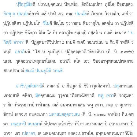
ปุริสภูมิโย
ติ ปธานปุคฺคเลน นิทฺเทโส. อิตฺถีนมฺเปตา ภูมิโย อิจฺฉนฺเตว.
ภิกฺขุ จ ปนฺนโก
ติอาทิ เตสํ ปาฬิ เอว. ตตฺถ
ปนฺนโก
ติ ภิกฺขาย วิจรณโก, เตสํ วา
ปฏิปตฺติยา ปฏิปนฺนโก.
ชิโน
ติ ชิณฺโณ ชราวเสน หีนธาตุโก, อตฺตโน วา ปฏิปตฺติ
ยา ปฏิปกฺเข ชินิตฺวา ิโต. โส กิร ตถาภูโต ธมฺมมฺปิ กสฺสจิ น กเถติ. เตนาห
‘‘น
กิฺจิ อาหา’’
ติ. นิฏฺุหนาทิวิปฺปกาเร เกนจิ กเตปิ ขมนวเสน
น กิฺจิ วทตีติ ว
ทนฺติ.
อลาภิ
นฺติ ‘‘โส น กุมฺภิมุขา ปฏิคฺคณฺหาตี’’ติอาทินา (ที. นิ. ๑.๓๙๔)
นเยน วุตฺตอลาภเหตุสมาโยเคน อลาภึ. ตโต เอว ชิฆจฺฉาทุพฺพลฺยปเรตตาย
สยนปรายณํ
สมณํ ปนฺนภูมีติ วทนฺติ
.
อาชีววุตฺติสตานี
ติ
สตฺตานํ อาชีวภูตานิ ชีวิกาวุตฺติสตานิ.
ปสุ
คฺคหเณน
เอฬกชาติ คหิตา,
มิค
คฺคหเณน รุรุควยาทิสพฺพมิคชาติ.
พหู เทวา
ติ จาตุมหา
ราชิกาทิพฺรหฺมกายิกาทิวเสน เตสํ อนฺตรเภทวเสน พหู เทวา. ตตฺถ จาตุมหารา
ชิกานํ เอกจฺเจ อนฺตรเภทา
มหาสมยสุตฺตวเสน
(ที. นิ. ๒.๓๓๑ อาทโย) ทีเปตพฺ
พา.
มนุสฺสาปิ อนนฺตา
ติ ทีปเทสกุลวํสาชีวาทิวิภาเคน มนุสฺสาปิ อนนฺตเภทา. ปิ
สาจา เอว
เปสาจา,
เต มหนฺตมหนฺตา อชครเปตาทโย. ฉทฺทนฺตทหมนฺทากินิโย