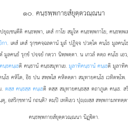
๑๐. คนฺธพฺพกายสํยุตฺตวณฺณนา
 อปยุฺชนฺตีติ คนฺธพฺพา, เตสํ กาโย สมูโห คนฺธพฺพกาโย, คนฺธพฺพ
ยิกา
. เตสํ เตสํ รุกฺขคจฺฉลตานํ มูลํ ปฏิจฺจ ปวตฺโต คนฺโธ มูลคนฺโ
 ตํ มูลคนฺธํ รุกฺขํ ปจฺจยํ กตฺวา นิพฺพตฺตา. น เกวลํ ตตฺถ คนฺโธ เ
คนฺธคนฺเธ
ติ คนฺธานํ คนฺธสมุทาเย.
มูลาทิคนฺธานํ คนฺเธ
ติ มูลาทิ
วคนฺโธ
คหิโต, อิธ ปน สพฺพโส คหิตตฺตา สมุทายคนฺโธ เวทิตพฺโพ
าม.
ตสฺส คนฺธสฺส คนฺเธ
ติ ตสฺส สมุทายคนฺธสฺส ตถาภูเต คนฺเธ. สริ
นฺตุ, อสริกฺขทานํ กถนฺติ? ตมฺปิ เทติเยว ปุฺสฺส สพฺพกามททตฺ
คนฺธพฺพกายสํยุตฺตวณฺณนา นิฏฺิตา.