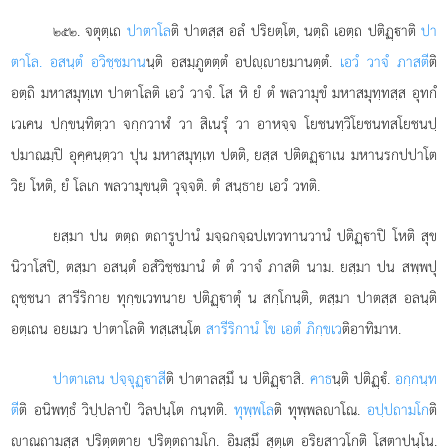
. จตุตฺเถ
ปาตาโล
ติ ปาตสฺส อลํ ปริยตฺโต, นตฺถิ เอตฺถ ปติฏฺาติ
ปา
๒๕๒
ตาโล. อสนฺตํ อวิชฺชมาน
นฺติ อสมฺภูตตฺตํ อปฺายมานตฺตํ.
เอวํ วาจํ ภาสตี
ติ
อตฺถิ มหาสมุทฺเท ปาตาโลติ เอวํ วาจํ. โส หิ ยํ ตํ พลวามุขํ มหาสมุทฺทสฺส อุทกํ
เวเคน ปกฺขนฺทิตฺวา
จกฺกวาฬํ วา สิเนรุํ วา อาหจฺจ โยชนทฺวิโยชนทสโยชนปฺ
ปมาณมฺปิ อุคฺคนฺตฺวา ปุน มหาสมุทฺเท
ปตติ, ยสฺส ปติตฏฺาเน มหานรกปปาโต
วิย โหติ, ยํ โลเก พลวามุขนฺติ วุจฺจติ. ตํ สนฺธาย เอวํ วทติ.
ยสฺมา ปน ตตฺถ ตถารูปานํ มจฺฉกจฺฉปเทวทานวานํ ปติฏฺาปิ โหติ สุข
นิวาโสปิ, ตสฺมา อสนฺตํ อสํวิชฺชมานํ ตํ ตํ วาจํ ภาสติ นาม. ยสฺมา ปน สพฺพปุ
ถุชฺชนา สารีริกาย ทุกฺขเวทนาย ปติฏฺาตุํ น สกฺโกนฺติ, ตสฺมา ปาตสฺส อลนฺติ
อตฺเถน อยเมว ปาตาโลติ ทสฺเสนฺโต
สารีริกานํ โข เอตํ ภิกฺขเว
ติอาทิมาห.
ปาตาเล
น ปจฺจุฏฺาสี
ติ ปาตาลสฺมึ น ปติฏฺาสิ.
คาธ
นฺติ ปติฏฺํ.
อกฺกนฺท
ตี
ติ อนิพทฺธํ วิปฺปลาปํ วิลปนฺโต กนฺทติ.
ทุพฺพโล
ติ ทุพฺพลาโณ.
อปฺปถามโก
ติ
าณถามสฺส ปริตฺตตาย ปริตฺตถามโก. อิมสฺมึ สุตฺเต อริยสาวโกติ โสตาปนฺโน.