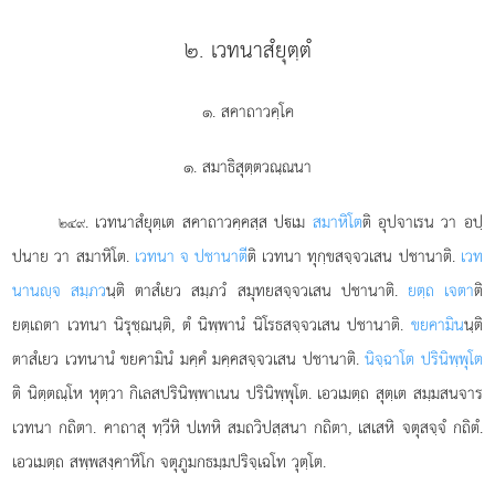
๒. เวทนาสํยุตฺตํ
๑. สคาถาวคฺโค
๑. สมาธิสุตฺตวณฺณนา
. เวทนาสํยุตฺเต
สคาถาวคฺคสฺส ปเม
สมาหิโต
ติ อุปจาเรน วา อปฺ
๒๔๙
ปนาย วา สมาหิโต.
เวทนา จ ปชานาตี
ติ เวทนา ทุกฺขสจฺจวเสน ปชานาติ.
เวท
นานฺจ สมฺภว
นฺติ ตาสํเยว สมฺภวํ สมุทยสจฺจวเสน ปชานาติ.
ยตฺถ เจตา
ติ
ยตฺเถตา เวทนา นิรุชฺฌนฺติ, ตํ นิพฺพานํ นิโรธสจฺจวเสน ปชานาติ.
ขยคามิน
นฺติ
ตาสํเยว เวทนานํ ขยคามินํ มคฺคํ มคฺคสจฺจวเสน ปชานาติ.
นิจฺฉาโต ปรินิพฺพุโต
ติ นิตฺตณฺโห หุตฺวา กิเลสปรินิพฺพาเนน ปรินิพฺพุโต. เอวเมตฺถ สุตฺเต สมฺมสนจาร
เวทนา กถิตา. คาถาสุ ทฺวีหิ ปเทหิ สมถวิปสฺสนา กถิตา, เสเสหิ จตุสจฺจํ กถิตํ.
เอวเมตฺถ สพฺพสงฺคาหิโก จตุภูมกธมฺมปริจฺเฉโท วุตฺโต.