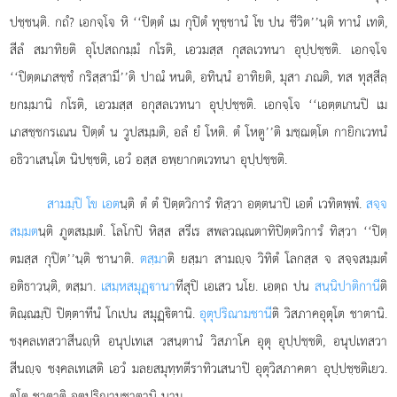
ปชฺชนฺติ. กถํ? เอกจฺโจ หิ ‘‘ปิตฺตํ เม กุปิตํ ทุชฺชานํ โข ปน ชีวิต’’นฺติ ทานํ เทติ,
สีลํ สมาทิยติ อุโปสถกมฺมํ กโรติ, เอวมสฺส กุสลเวทนา อุปฺปชฺชติ. เอกจฺโจ
‘‘ปิตฺตเภสชฺชํ กริสฺสามี’’ติ ปาณํ หนติ, อทินฺนํ อาทิยติ, มุสา ภณติ, ทส ทุสฺสีลฺ
ยกมฺมานิ กโรติ, เอวมสฺส อกุสลเวทนา อุปฺปชฺชติ. เอกจฺโจ ‘‘เอตฺตเกนปิ เม
เภสชฺชกรเณน ปิตฺตํ น
วูปสมฺมติ, อลํ ยํ โหติ. ตํ โหตู’’ติ มชฺฌตฺโต กายิกเวทนํ
อธิวาเสนฺโต นิปชฺชติ, เอวํ อสฺส อพฺยากตเวทนา อุปฺปชฺชติ.
สามมฺปิ โข เอต
นฺติ ตํ ตํ ปิตฺตวิการํ ทิสฺวา อตฺตนาปิ เอตํ เวทิตพฺพํ.
สจฺจ
สมฺมต
นฺติ ภูตสมฺมตํ. โลโกปิ หิสฺส สรีเร สพลวณฺณตาทิปิตฺตวิการํ ทิสฺวา ‘‘ปิตฺ
ตมสฺส กุปิต’’นฺติ ชานาติ.
ตสฺมา
ติ ยสฺมา สามฺจ วิทิตํ โลกสฺส จ สจฺจสมฺมตํ
อติธาวนฺติ, ตสฺมา.
เสมฺหสมุฏฺานา
ทีสุปิ เอเสว นโย. เอตฺถ ปน
สนฺนิปาติกานี
ติ
ติณฺณมฺปิ ปิตฺตาทีนํ โกเปน สมุฏฺิตานิ.
อุตุปริณามชานี
ติ วิสภาคอุตุโต ชาตานิ.
ชงฺคลเทสวาสีนฺหิ อนุปเทเส วสนฺตานํ วิสภาโค อุตุ อุปฺปชฺชติ, อนุปเทสวา
สีนฺจ ชงฺคลเทเสติ เอวํ มลยสมุทฺทตีราทิวเสนาปิ อุตุวิสภาคตา อุปฺปชฺชติเยว.
ตโต ชาตาติ อุตุปริณามชาตานิ นาม.