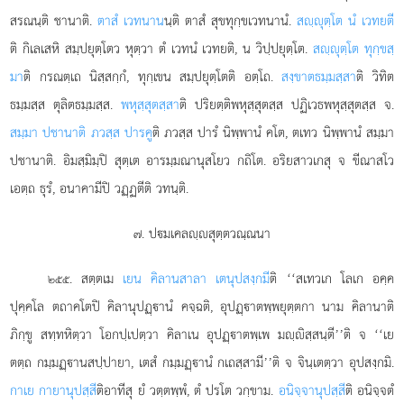
สรณนฺติ ชานาติ.
ตาสํ เวทนาน
นฺติ ตาสํ สุขทุกฺขเวทนานํ.
สฺุตฺโต นํ เวทยตี
ติ กิเลเสหิ สมฺปยุตฺโตว หุตฺวา ตํ เวทนํ
เวทยติ, น วิปฺปยุตฺโต.
สฺุตฺโต ทุกฺขสฺ
มา
ติ กรณตฺเถ นิสฺสกฺกํ, ทุกฺเขน สมฺปยุตฺโตติ อตฺโถ.
สงฺขาตธมฺมสฺสา
ติ วิทิต
ธมฺมสฺส ตุลิตธมฺมสฺส.
พหุสฺสุตสฺสา
ติ ปริยตฺติพหุสฺสุตสฺส ปฏิเวธพหุสฺสุตสฺส จ.
สมฺมา ปชานาติ ภวสฺส ปารคู
ติ ภวสฺส ปารํ นิพฺพานํ คโต, ตเทว นิพฺพานํ สมฺมา
ปชานาติ. อิมสฺมิมฺปิ สุตฺเต อารมฺมณานุสโยว กถิโต. อริยสาวเกสุ จ ขีณาสโว
เอตฺถ ธุรํ, อนาคามีปิ วฏฺฏตีติ วทนฺติ.
๗. ปมเคลฺสุตฺตวณฺณนา
. สตฺตเม
เยน คิลานสาลา เตนุปสงฺกมี
ติ ‘‘สเทวเก โลเก อคฺค
๒๕๕
ปุคฺคโล ตถาคโตปิ คิลานุปฏฺานํ คจฺฉติ, อุปฏฺาตพฺพยุตฺตกา นาม คิลานาติ
ภิกฺขู สทฺทหิตฺวา โอกปฺเปตฺวา คิลาเน อุปฏฺาตพฺเพ มฺิสฺสนฺตี’’ติ จ ‘‘เย
ตตฺถ กมฺมฏฺานสปฺปายา, เตสํ กมฺมฏฺานํ กเถสฺสามี’’ติ จ จินฺเตตฺวา อุปสงฺกมิ.
กาเย กายานุปสฺสี
ติอาทีสุ ยํ วตฺตพฺพํ, ตํ ปรโต วกฺขาม.
อนิจฺจานุปสฺสี
ติ อนิจฺจตํ