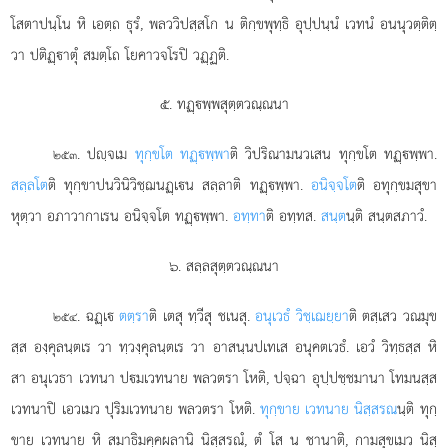
โสตาปนฺโน หิ เอตฺถ ธุรํ, พลววิปสฺสโก น ติกฺขพุทฺธิ อุปฺปนฺนํ เวทนํ อนนุวตฺติตฺ
วา ปติฏฺาตุํ สมตฺโถ โยคาวจโรปิ วฏฺฏติ.
๕. ทฏฺพฺพสุตฺตวณฺณนา
. ปฺจเม
ทุกฺขโต ทฏฺพฺพา
ติ วิปริณามนวเสน ทุกฺขโต ทฏฺพฺพา.
๒๕๓
สลฺลโต
ติ ทุกฺขาปนวินิวิชฺฌนฏฺเน สลฺลาติ ทฏฺพฺพา.
อนิจฺจโต
ติ อทุกฺขมสุขา
หุตฺวา อภาวากาเรน อนิจฺจโต ทฏฺพฺพา.
อทฺทา
ติ อทฺทส.
สนฺต
นฺติ สนฺตสภาวํ.
๖. สลฺลสุตฺตวณฺณนา
. ฉฏฺเ
ตตฺรา
ติ เตสุ ทฺวีสุ ชเนสุ.
อนุเวธํ วิชฺเฌยฺยา
ติ ตสฺเสว วณมุข
๒๕๔
สฺส องฺคุลนฺตเร วา ทฺวงฺคุลนฺตเร วา อาสนฺนปเทเส อนุคตเวธํ. เอวํ วิทฺธสฺส หิ
สา อนุเวธา เวทนา
ปมเวทนาย พลวตรา โหติ, ปจฺฉา อุปฺปชฺชมานา โทมนสฺส
เวทนาปิ เอวเมว ปุริมเวทนาย พลวตรา โหติ.
ทุกฺขาย เวทนาย นิสฺสรณ
นฺติ ทุกฺ
ขาย เวทนาย หิ สมาธิมคฺคผลานิ นิสฺสรณํ, ตํ โส น ชานาติ, กามสุขเมว นิสฺ