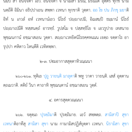
นมฺปิ สา อนิจฺจตา เอว. อนิจฺจตา จ นาเมสา มรณํ, มรณโต อุตฺตริ ทุกฺขํ นาม
นตฺถีติ อิมินา อธิปฺปาเยน สพฺพา เวทนา ทุกฺขาติ วุตฺตา.
อถ โข ปน ภิกฺขุ มยา
ติ
อิทํ น เกวลํ อหํ เวทนานํเยว นิโรธํ ปฺาเปมิ, อิเมสมฺปิ ธมฺมานํ นิโรธํ
ปฺาเปมีติ ทสฺสนตฺถํ อารทฺธํ. วูปสโม จ ปสฺสทฺธิโย จ เอวรูปาย เทสนาย
พุชฺฌนกานํ อชฺฌาสเยน
วุตฺตา. สฺาเวทยิตนิโรธคฺคหเณน เจตฺถ จตฺตาโร อา
รุปฺปา คหิตาว โหนฺตีติ เวทิตพฺพา.
๒-๓. ปมอากาสสุตฺตาทิวณฺณนา
. ทุติเย
ปุถู วายนฺติ มาลุตา
ติ พหู วาตา วายนฺติ. เสสํ อุตฺตาน
๒๖๐-๒๖๑
ตฺถเมวาติ. ตติยํ วินา คาถาหิ พุชฺฌนฺตานํ อชฺฌาสเยน วุตฺตํ.
๔. อคารสุตฺตวณฺณนา
. จตุตฺเถ
ปุรตฺถิมา
ติ ปุรตฺถิมาย. เอวํ สพฺพตฺถ.
สามิสาปิ สุขา
๒๖๒
เวทนา
ติอาทีสุ
สามิสา สุขา
นาม กามามิสปฏิสํยุตฺตา เวทนา.
นิรามิสา สุขา