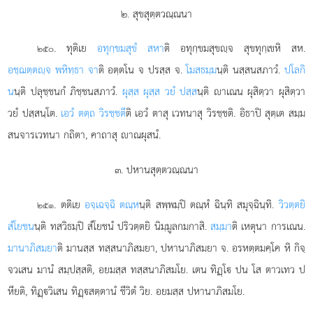
๒. สุขสุตฺตวณฺณนา
. ทุติเย
อทุกฺขมสุขํ สหา
ติ อทุกฺขมสุขฺจ สุขทุกฺเขหิ สห.
๒๕๐
อชฺฌตฺตฺจ พหิทฺธา จา
ติ อตฺตโน จ ปรสฺส จ.
โมสธมฺม
นฺติ นสฺสนสภาวํ.
ปโลกิ
น
นฺติ ปลุชฺชนกํ ภิชฺชนสภาวํ.
ผุสฺส ผุสฺส วยํ ปสฺส
นฺติ าเณน ผุสิตฺวา ผุสิตฺวา
วยํ ปสฺสนฺโต.
เอวํ ตตฺถ วิรชฺชตี
ติ เอวํ ตาสุ เวทนาสุ วิรชฺชติ. อิธาปิ สุตฺเต สมฺม
สนจารเวทนา กถิตา, คาถาสุ าณผุสนํ.
๓. ปหานสุตฺตวณฺณนา
. ตติเย
อจฺเฉจฺฉิ ตณฺห
นฺติ สพฺพมฺปิ ตณฺหํ ฉินฺทิ สมุจฺฉินฺทิ.
วิวตฺตยิ
๒๕๑
สํโยชน
นฺติ ทสวิธมฺปิ สํโยชนํ ปริวตฺตยิ นิมฺมูลกมกาสิ.
สมฺมา
ติ เหตุนา การเณน.
มานาภิสมยา
ติ มานสฺส ทสฺสนาภิสมยา, ปหานาภิสมยา จ. อรหตฺตมคฺโค หิ กิจฺ
จวเสน มานํ สมฺปสฺสติ, อยมสฺส
ทสฺสนาภิสมโย. เตน ทิฏฺโ ปน โส ตาวเทว ป
หียติ, ทิฏฺวิเสน ทิฏฺสตฺตานํ ชีวิตํ วิย. อยมสฺส ปหานาภิสมโย.