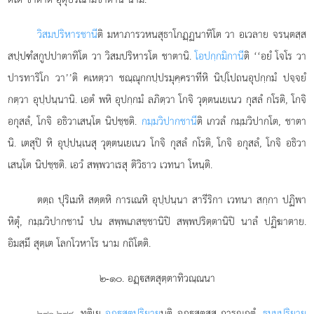
วิสมปริหารชานี
ติ
มหาภารวหนสุธาโกฏฺฏนาทิโต วา
อเวลาย จรนฺตสฺส
สปฺปฑํสกูปปาตาทิโต วา วิสมปริหารโต ชาตานิ.
โอปกฺกมิกานี
ติ ‘‘อยํ โจโร วา
ปารทาริโก วา’’ติ คเหตฺวา ชณฺณุกกปฺปรมุคฺคราทีหิ นิปฺโปถนอุปกฺกมํ ปจฺจยํ
กตฺวา อุปฺปนฺนานิ. เอตํ พหิ อุปกฺกมํ ลภิตฺวา โกจิ วุตฺตนเยเนว กุสลํ กโรติ, โกจิ
อกุสลํ, โกจิ อธิวาเสนฺโต นิปชฺชติ.
กมฺมวิปากชานี
ติ เกวลํ กมฺมวิปากโต, ชาตา
นิ. เตสุปิ หิ อุปฺปนฺเนสุ วุตฺตนเยเนว โกจิ กุสลํ กโรติ, โกจิ อกุสลํ, โกจิ อธิวา
เสนฺโต นิปชฺชติ. เอวํ สพฺพวาเรสุ ติวิธาว เวทนา โหนฺติ.
ตตฺถ ปุริเมหิ สตฺตหิ การเณหิ อุปฺปนฺนา สารีริกา เวทนา สกฺกา ปฏิพา
หิตุํ, กมฺมวิปากชานํ ปน สพฺพเภสชฺชานิปิ สพฺพปริตฺตานิปิ นาลํ ปฏิฆาตาย.
อิมสฺมึ สุตฺเต โลกโวหาโร นาม กถิโตติ.
๒-๑๐. อฏฺสตสุตฺตาทิวณฺณนา
. ทุติเย
อฏฺสตปริยาย
นฺติ อฏฺสตสฺส การณภูตํ.
ธมฺมปริยาย
๒๗๐-๒๗๘