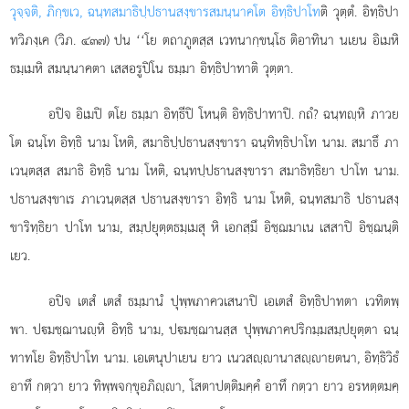
วุจฺจติ, ภิกฺขเว, ฉนฺทสมาธิปฺปธานสงฺขารสมนฺนาคโต อิทฺธิปาโท
ติ วุตฺตํ. อิทฺธิปา
ทวิภงฺเค (วิภ. ๔๓๗) ปน ‘‘โย ตถาภูตสฺส เวทนากฺขนฺโธ ติอาทินา นเยน
อิเมหิ
ธมฺเมหิ สมนฺนาคตา เสสอรูปิโน ธมฺมา อิทฺธิปาทาติ วุตฺตา.
อปิจ อิเมปิ ตโย ธมฺมา อิทฺธีปิ โหนฺติ อิทฺธิปาทาปิ. กถํ? ฉนฺทฺหิ ภาวย
โต ฉนฺโท อิทฺธิ นาม โหติ, สมาธิปฺปธานสงฺขารา ฉนฺทิทฺธิปาโท นาม. สมาธึ ภา
เวนฺตสฺส สมาธิ อิทฺธิ นาม โหติ, ฉนฺทปฺปธานสงฺขารา
สมาธิทฺธิยา ปาโท นาม.
ปธานสงฺขาเร ภาเวนฺตสฺส ปธานสงฺขารา อิทฺธิ นาม โหติ, ฉนฺทสมาธิ ปธานสงฺ
ขาริทฺธิยา ปาโท นาม, สมฺปยุตฺตธมฺเมสุ หิ เอกสฺมึ อิชฺฌมาเน เสสาปิ อิชฺฌนฺติ
เยว.
อปิจ เตสํ เตสํ ธมฺมานํ ปุพฺพภาควเสนาปิ เอเตสํ อิทฺธิปาทตา เวทิตพฺ
พา. ปมชฺฌานฺหิ อิทฺธิ นาม, ปมชฺฌานสฺส ปุพฺพภาคปริกมฺมสมฺปยุตฺตา ฉนฺ
ทาทโย อิทฺธิปาโท นาม. เอเตนุปาเยน ยาว เนวสฺานาสฺายตนา, อิทฺธิวิธํ
อาทึ กตฺวา ยาว ทิพฺพจกฺขุอภิฺา, โสตาปตฺติมคฺคํ อาทึ กตฺวา ยาว อรหตฺตมคฺ