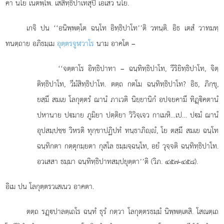
คา นโย เนตพฺโพ. เสสิทฺธิปาเทสุปิ เอเสว นโย.
เกจิ ปน ‘‘อนิพฺพตฺโต ฉนฺโท อิทฺธิปาโท’’ติ วทนฺติ. อิธ เตสํ วาทมทฺ
ทนตฺถาย อภิธมฺเม
อุตฺตรจูฬวาโร
นาม อาคโต –
‘‘จตฺตาโร อิทฺธิปาทา – ฉนฺทิทฺธิปาโท, วีริยิทฺธิปาโท, จิตฺ
ติทฺธิปาโท, วีมํสิทฺธิปาโท. ตตฺถ กตโม ฉนฺทิทฺธิปาโท? อิธ, ภิกฺขุ,
ยสฺมึ สมเย โลกุตฺตรํ ฌานํ ภาเวติ นิยฺยานิกํ อปจยคามึ ทิฏฺิคตานํ
ปหานาย ปมาย ภูมิยา ปตฺติยา วิวิจฺเจว กาเมหิ…เป… ปมํ ฌานํ
อุปสมฺปชฺช วิหรติ ทุกฺขาปฏิปทํ ทนฺธาภิฺํ, โย ตสฺมึ สมเย ฉนฺโท
ฉนฺทิกตา กตฺตุกมฺยตา กุสโล ธมฺมจฺฉนฺโท, อยํ วุจฺจติ ฉนฺทิทฺธิปาโท.
อวเสสา ธมฺมา ฉนฺทิทฺธิปาทสมฺปยุตฺตา’’ติ (วิภ. ๔๕๗-๔๕๘).
อิเม
ปน โลกุตฺตรวเสเนว อาคตา.
ตตฺถ รฏฺปาลตฺเถโร ฉนฺทํ ธุรํ กตฺวา โลกุตฺตรธมฺมํ นิพฺพตฺเตสิ. โสณตฺเถ