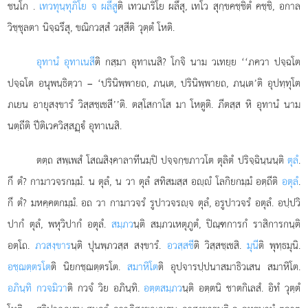
ชนโก
.
เทวทุนฺทุภิโย จ ผลึสู
ติ เทวเภริโย ผลึสุ, เทโว สุกฺขคชฺชิตํ คชฺชิ, อกาล
วิชฺชุลตา นิจฺฉรึสุ, ขณิกวสฺสํ วสฺสีติ วุตฺตํ โหติ.
อุทานํ อุทาเนสี
ติ กสฺมา อุทาเนสิ? โกจิ นาม วเทยฺย ‘‘ภควา ปจฺฉโต
ปจฺฉโต อนุพนฺธิตฺวา – ‘ปรินิพฺพายถ, ภนฺเต, ปรินิพฺพายถ, ภนฺเต’ติ อุปทฺทุโต
ภเยน อายุสงฺขารํ วิสฺสชฺเชสี’’ติ. ตสฺโสกาโส มา โหตูติ. ภีตสฺส หิ อุทานํ นาม
นตฺถีติ ปีติเวควิสฺสฏฺํ อุทาเนสิ.
ตตฺถ สพฺเพสํ โสณสิงฺคาลาทีนมฺปิ ปจฺจกฺขภาวโต ตุลิตํ ปริจฺฉินฺนนฺติ
ตุลํ
.
กึ ตํ? กามาวจรกมฺมํ. น ตุลํ, น วา ตุลํ สทิสมสฺส อฺํ โลกิยกมฺมํ อตฺถีติ
อตุลํ
.
กึ ตํ? มหคฺคตกมฺมํ. อถ วา กามาวจรํ รูปาวจรฺจ ตุลํ, อรูปาวจรํ อตุลํ. อปฺปวิ
ปากํ ตุลํ, พหุวิปากํ อตุลํ.
สมฺภว
นฺติ สมฺภวเหตุภูตํ, ปิณฺฑการกํ ราสิการกนฺติ
อตฺโถ.
ภวสงฺขาร
นฺติ ปุนพฺภวสฺส สงฺขารํ.
อวสฺสชี
ติ วิสฺสชฺเชสิ.
มุนี
ติ พุทฺธมุนิ.
อชฺฌตฺตรโต
ติ นิยกชฺฌตฺตรโต.
สมาหิโต
ติ อุปจารปฺปนาสมาธิวเสน สมาหิโต.
อภินฺทิ กวจมิวา
ติ กวจํ วิย อภินฺทิ.
อตฺตสมฺภว
นฺติ อตฺตนิ ชาตกิเลสํ. อิทํ วุตฺตํ