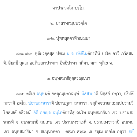
จาปาลวคฺโค ปโม.
๒. ปาสาทกมฺปนวคฺโค
๑-๒. ปุพฺพสุตฺตาทิวณฺณนา
. ทุติยวคฺคสฺส ปเม
น จ อติลีโน
ติอาทีนิ ปรโต อาวิ ภวิสฺสนฺ
๘๒๓-๘๒๔
ติ. อิมสฺมึ สุตฺเต ฉอภิฺาปาทกา อิทฺธิปาทา กถิตา, ตถา ทุติเย จ.
๓. ฉนฺทสมาธิสุตฺตวณฺณนา
. ตติเย
ฉนฺท
นฺติ กตฺตุกมฺยตาฉนฺทํ.
นิสฺสายา
ติ นิสฺสยํ กตฺวา, อธิปตึ
๘๒๕
กตฺวาติ อตฺโถ.
ปธานสงฺขารา
ติ ปธานภูตา สงฺขารา, จตุกิจฺจสาธกสมฺมปฺปธานวี
ริยสฺเสตํ อธิวจนํ.
อิติ อยฺจ ฉนฺโท
ติอาทีสุ ฉนฺโท ฉนฺทสมาธินา เจว ปธานสงฺ
ขาเรหิ จ, ฉนฺทสมาธิ ฉนฺเทน เจว ปธานสงฺขาเรหิ จ, ปธานสงฺขาราปิ ฉนฺเทน
เจว ฉนฺทสมาธินา จ สมนฺนาคตา
. ตสฺมา สพฺเพ เต ธมฺเม เอกโต กตฺวา
อยํ