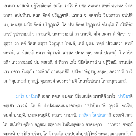
เอวเมว นาสกฺขิ ปฏิวิชฺฌิตุนฺติ อตฺโถ. มาโร หิ ยสฺส สพฺเพน สพฺพํ ทฺวาทส วิปลฺ
ลาสา อปฺปหีนา, ตสฺส จิตฺตํ ปริยุฏฺาติ. เถรสฺส จ จตฺตาโร วิปลฺลาสา อปฺปหี
นา, เตนสฺส มาโร จิตฺตํ ปริยุฏฺาสิ. โส ปน จิตฺตปริยุฏฺานํ กโรนฺโต กึ กโรตีติ?
เภรวํ รูปารมฺมณํ วา ทสฺเสติ, สทฺทารมฺมณํ วา สาเวติ, ตโต สตฺตา ตํ ทิสฺวา วา
สุตฺวา วา สตึ วิสฺสชฺเชตฺวา วิวฏมุขา โหนฺติ, เตสํ มุเขน หตฺถํ ปเวเสตฺวา หทยํ
มทฺทติ, เต วิสฺี หุตฺวา ติฏฺนฺติ. เถรสฺส ปเนส มุเข หตฺถํ ปเวเสตุํ กึ สกฺขิสฺ
สติ? เภรวารมฺมณํ ปน ทสฺเสติ, ตํ ทิสฺวา เถโร นิมิตฺโตภาสํ น ปฏิวิชฺฌิ. ชานนฺโต
เยว ภควา กิมตฺถํ ยาวตติยกํ อามนฺเตสีติ. ปรโต
‘‘ติฏฺตุ, ภนฺเต, ภควา’’ติ ยาจิ
เต ‘‘ตุยฺเหเวตํ ทุกฺกฏํ, ตุยฺเหเวตํ อปรทฺธ’’นฺติ โทสาโรปเนน โสกตนุกรณตฺถํ.
มาโร ปาปิมา
ติ เอตฺถ สตฺเต อนตฺเถ นิโยเชนฺโต มาเรตีติ มาโร.
ปาปิมา
ติ
ตสฺเสว เววจนํ. โส หิ ปาปธมฺมสมนฺนาคตตฺตา ‘‘ปาปิมา’’ติ
วุจฺจติ. กณฺโห,
อนฺตโก, นมุจิ, ปมตฺตพนฺธูติปิ ตสฺเสว นามานิ.
ภาสิตา โข ปเนสา
ติ อยฺหิ ภคว
โต สมฺโพธิปตฺติยา อฏฺเม สตฺตาเห โพธิมณฺฑํเยว อาคนฺตฺวา – ‘‘ภควา ยทตฺถํ
ตุมฺเหหิ ปารมิโย ปูริตา, โส โว อตฺโถ อนุปฺปตฺโต, ปฏิวิทฺธํ สพฺพฺุตฺาณํ, กึ