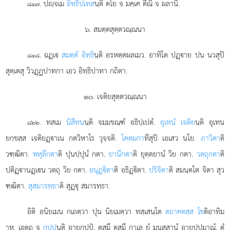
. ปฺจเม
อิทฺธิปเทส
นฺติ ตโย จ มคฺเค ตีณิ จ ผลานิ.
๘๑๗
๖. สมตฺตสุตฺตวณฺณนา
. ฉฏฺเ
สมตฺตํ อิทฺธิ
นฺติ อรหตฺตผลเมว. อาทิโต ปฏฺาย ปน นวสุปิ
๘๑๘
สุตฺเตสุ วิวฏฺฏปาทกา เอว อิทฺธิปาทา กถิตา.
๑๐. เจติยสุตฺตวณฺณนา
. ทสเม
นิสีทน
นฺติ จมฺมขณฺฑํ อธิปฺเปตํ.
อุเทนํ เจติย
นฺติ อุเทน
๘๒๒
ยกฺขสฺส เจติยฏฺาเน
กตวิหาโร วุจฺจติ.
โคตมกา
ทีสุปิ เอเสว นโย.
ภาวิตา
ติ
วฑฺฒิตา.
พหุลีกตา
ติ ปุนปฺปุนํ กตา.
ยานีกตา
ติ ยุตฺตยานํ วิย กตา.
วตฺถุกตา
ติ
ปติฏฺานฏฺเน วตฺถุ วิย กตา.
อนุฏฺิตา
ติ อธิฏฺิตา.
ปริจิตา
ติ สมนฺตโต จิตา สุว
ฑฺฒิตา.
สุสมารทฺธา
ติ สุฏฺุ สมารทฺธา.
อิติ อนิยเมน กเถตฺวา ปุน นิยเมตฺวา ทสฺเสนฺโต
ตถาคตสฺส โข
ติอาทิม
าห. เอตฺถ จ
กปฺป
นฺติ อายุกปฺปํ, ตสฺมึ ตสฺมึ กาเล ยํ มนุสฺสานํ
อายุปฺปมาณํ, ตํ