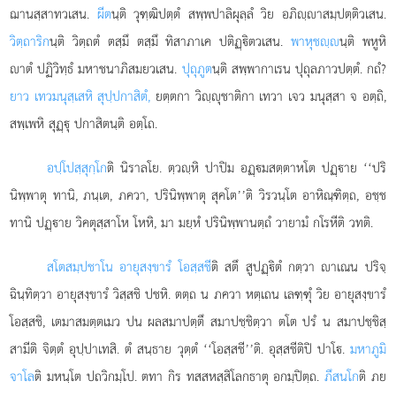
ฌานสฺสาทวเสน.
ผีต
นฺติ วุฑฺฒิปตฺตํ สพฺพปาลิผุลฺลํ วิย อภิฺาสมฺปตฺติวเสน.
วิตฺถาริก
นฺติ วิตฺถตํ ตสฺมึ ตสฺมึ ทิสาภาเค ปติฏฺิตวเสน.
พาหุชฺ
นฺติ พหูหิ
าตํ ปฏิวิทฺธํ มหาชนาภิสมยวเสน.
ปุถุภูต
นฺติ สพฺพากาเรน ปุถุลภาวปตฺตํ. กถํ?
ยาว เทวมนุสฺเสหิ สุปฺปกาสิตํ,
ยตฺตกา วิฺุชาติกา เทวา เจว มนุสฺสา จ อตฺถิ,
สพฺเพหิ สุฏฺุ ปกาสิตนฺติ อตฺโถ.
อปฺโปสฺสุกฺโก
ติ
นิราลโย. ตฺวฺหิ ปาปิม อฏฺมสตฺตาหโต ปฏฺาย ‘‘ปริ
นิพฺพาตุ ทานิ, ภนฺเต, ภควา, ปรินิพฺพาตุ สุคโต’’ติ วิรวนฺโต อาหิณฺฑิตฺถ, อชฺช
ทานิ ปฏฺาย วิคตุสฺสาโห โหหิ, มา มยฺหํ ปรินิพฺพานตฺถํ วายามํ กโรหีติ วทติ.
สโต
สมฺปชาโน อายุสงฺขารํ โอสฺสชี
ติ สตึ สูปฏฺิตํ กตฺวา าเณน ปริจฺ
ฉินฺทิตฺวา อายุสงฺขารํ วิสฺสชิ ปชหิ. ตตฺถ น ภควา หตฺเถน เลฑฺฑุํ วิย อายุสงฺขารํ
โอสฺสชิ, เตมาสมตฺตเมว ปน ผลสมาปตฺตึ สมาปชฺชิตฺวา ตโต ปรํ น สมาปชฺชิสฺ
สามีติ จิตฺตํ อุปฺปาเทสิ. ตํ สนฺธาย วุตฺตํ ‘‘โอสฺสชี’’ติ. อุสฺสชีติปิ ปาโ.
มหาภูมิ
จาโล
ติ มหนฺโต ปถวิกมฺโป. ตทา กิร ทสสหสฺสิโลกธาตุ อกมฺปิตฺถ.
ภึสนโก
ติ ภย