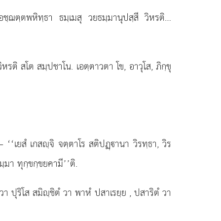
ชฺฌตฺตพหิทฺธา ธมฺเมสุ วยธมฺมานุปสฺสี วิหรติ…
วิหรติ สโต สมฺปชาโน. เอตฺตาวตา โข, อาวุโส, ภิกฺขุ
– ‘‘เยสํ เกสฺจิ จตฺตาโร สติปฏฺานา วิรทฺธา, วิร
ฺมา ทุกฺขกฺขยคามี’’ติ.
า ปุริโส สมิฺชิตํ วา พาหํ ปสาเรยฺย
, ปสาริตํ วา