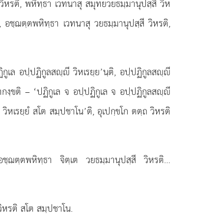
 วิหรติ, พหิทฺธา เวทนาสุ สมุทยวยธมฺมานุปสฺสี วิห
 อชฺฌตฺตพหิทฺธา เวทนาสุ วยธมฺมานุปสฺสี วิหรติ,
กูเล อปฺปฏิกูลสฺี วิหเรยฺย’นฺติ, อปฺปฏิกูลสฺี
ากงฺขติ – ‘ปฏิกูเล จ อปฺปฏิกูเล จ อปฺปฏิกูลสฺี
ก วิหเรยฺยํ สโต สมฺปชาโน’ติ, อุเปกฺขโก ตตฺถ วิหรติ
ชฺฌตฺตพหิทฺธา จิตฺเต วยธมฺมานุปสฺสี วิหรติ…
วิหรติ สโต สมฺปชาโน.