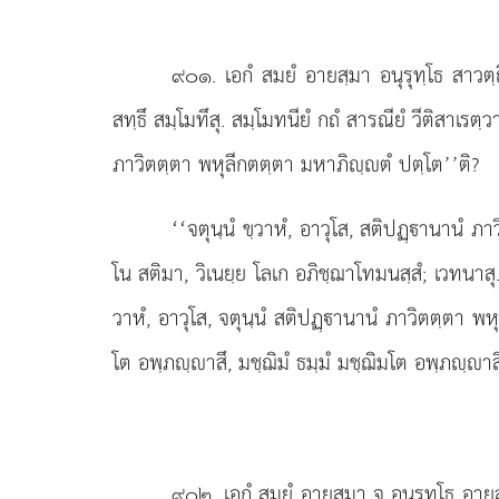
๙๐๑
. เอกํ สมยํ อายสฺมา อนุรุทฺโธ สาวตฺถ
สทฺธึ สมฺโมทึสุ. สมฺโมทนียํ กถํ สารณียํ วีติสาเรตฺว
ภาวิตตฺตา พหุลีกตตฺตา มหาภิฺตํ ปตฺโต’’ติ?
‘‘จตุนฺนํ ขฺวาหํ, อาวุโส, สติปฏฺานานํ ภ
โน สติมา, วิเนยฺย โลเก อภิชฺฌาโทมนสฺสํ; เวทนา
วาหํ, อาวุโส, จตุนฺนํ สติปฏฺานานํ ภาวิตตฺตา พห
โต อพฺภฺาสึ, มชฺฌิมํ ธมฺมํ มชฺฌิมโต อพฺภฺาสึ
๙๐๒
. เอกํ สมยํ อายสฺมา จ อนุรุทฺโธ อา