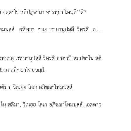
โน จตฺตาโร สติปฏฺานา อารทฺธา โหนฺตี’’ติ?
โทมนสฺสํ. พหิทฺธา กาเย กายานุปสฺสี วิหรติ…เป…
เวทนาสุ เวทนานุปสฺสี
วิหรติ อาตาปี สมฺปชาโน สติ
โลเก อภิชฺฌาโทมนสฺสํ.
ติมา, วิเนยฺย โลเก อภิชฺฌาโทมนสฺสํ.
โน สติมา, วิเนยฺย โลเก อภิชฺฌาโทมนสฺสํ. เอตฺตาว