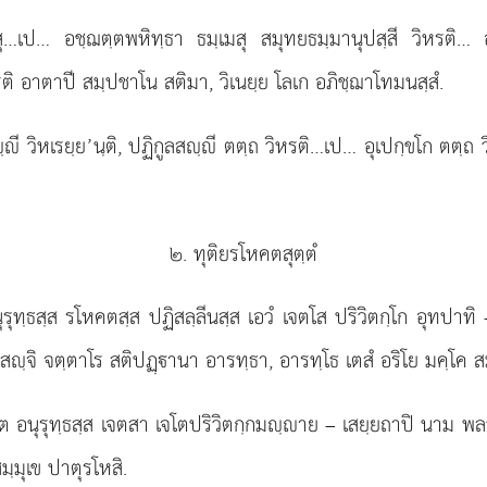
สุ…เป… อชฺฌตฺตพหิทฺธา ธมฺเมสุ สมุทยธมฺมานุปสฺสี วิหรติ… อ
รติ อาตาปี สมฺปชาโน สติมา, วิเนยฺย โลเก อภิชฺฌาโทมนสฺสํ.
ฺี วิหเรยฺย’นฺติ, ปฏิกูลสฺี ตตฺถ วิหรติ…เป… อุเปกฺขโก ตตฺถ 
๒. ทุติยรโหคตสุตฺตํ
รุทฺธสฺส รโหคตสฺส ปฏิสลฺลีนสฺส เอวํ เจตโส ปริวิตกฺโก อุทปาทิ 
เกสฺจิ จตฺตาโร สติปฏฺานา อารทฺธา, อารทฺโธ เตสํ อริโย มคฺโค สม
 อนุรุทฺธสฺส เจตสา เจโตปริวิตกฺกมฺาย – เสยฺยถาปิ นาม
พลว
มฺมุเข ปาตุรโหสิ.