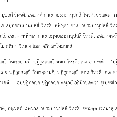
มานุปสฺสี วิหรติ, อชฺฌตฺตํ กาเย วยธมฺมานุปสฺสี วิหรติ, อชฺฌตฺตํ 
าเย สมุทยธมฺมานุปสฺสี วิหรติ, พหิทฺธา กาเย วยธมฺมานุปสฺสี วิห
ฺสํ. อชฺฌตฺตพหิทฺธา กาเย สมุทยธมฺมานุปสฺสี วิหรติ, อชฺฌตฺตพหิ
น สติมา, วิเนยฺย โลเก อภิชฺฌาโทมนสฺสํ.
ฺี วิหเรยฺย’นฺติ, ปฏิกูลสฺี ตตฺถ วิหรติ; สเจ อากงฺขติ – ‘ปฏิ
เล จ ปฏิกูลสฺี วิหเรยฺย’นฺติ, ปฏิกูลสฺี ตตฺถ วิหรติ; สเจ อ
กงฺขติ – ‘อปฺปฏิกูลฺจ ปฏิกูลฺจ ตทุภยํ อภินิวชฺเชตฺวา อุเปกฺขโ
หรติ, อชฺฌตฺตํ เวทนาสุ วยธมฺมานุปสฺสี วิหรติ, อชฺฌตฺตํ เวทนาส