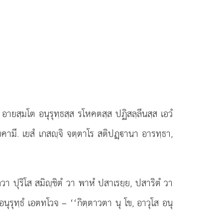
 อายสฺมโต อนุรุทฺธสฺส รโหคตสฺส ปฏิสลฺลีนสฺส เอวํ
ขยคามี. เยสํ เกสฺจิ จตฺตาโร สติปฏฺานา อารทฺธา,
 ปุริโส สมิฺชิตํ วา พาหํ ปสาเรยฺย, ปสาริตํ วา
นุรุทฺธํ เอตทโวจ – ‘‘กิตฺตาวตา นุ โข, อาวุโส อนุ