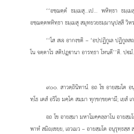
‘‘อชฺฌตฺตํ ธมฺเมสุ…เป… พหิทฺธา ธมฺเม
อชฺฌตฺตพหิทฺธา ธมฺเมสุ สมุทยวยธมฺมานุปสฺสี วิห
‘‘โส สเจ อากงฺขติ – ‘อปฺปฏิกูเล ปฏิกูลส
โน จตฺตาโร สติปฏฺานา อารทฺธา โหนฺตี’’ติ. ปมํ.
๙๐๐
. สาวตฺถินิทานํ. อถ โข อายสฺมโต อนุ
ทฺโธ เตสํ อริโย มคฺโค สมฺมา ทุกฺขกฺขยคามี; เยสํ 
อถ โข อายสฺมา มหาโมคฺคลฺลาโน อายสฺมโต
พาหํ สมิฺเชยฺย, เอวเมว – อายสฺมโต อนุรุทฺธสฺส ส