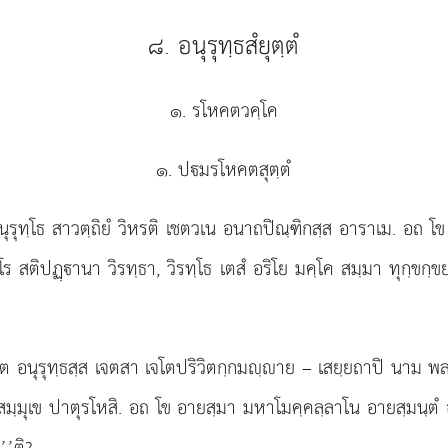
๘. อนุรุทฺธสํยุตฺตํ
๑. รโหคตวคฺโค
๑. ปมรโหคตสุตฺตํ
นุรุทฺโธ สาวตฺถิยํ วิหรติ เชตวเน อนาถปิณฺฑิกสฺส อาราเม. อถ โข
โร สติปฏฺานา วิรทฺธา, วิรทฺโธ เตสํ อริโย มคฺโค สมฺมา ทุกฺขกฺ
.
อนุรุทฺธสฺส เจตสา เจโตปริวิตกฺกมฺาย – เสยฺยถาปิ นาม พลวา
สมฺมุเข ปาตุรโหสิ. อถ โข อายสฺมา มหาโมคฺคลฺลาโน อายสฺมนฺตํ อ
’’ติ?