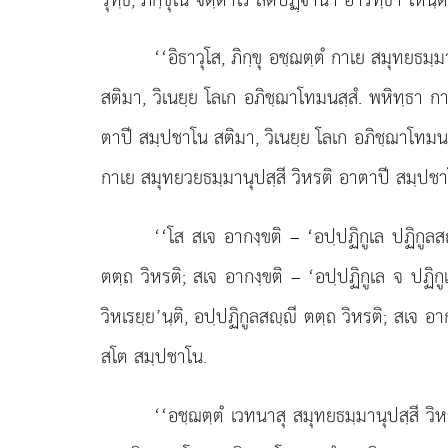
‘‘อิธาวุโส, ภิกฺขุ อชฺฌตฺตํ กาเย สมุทยธมฺ
สติมา, วิเนยฺย โลเก อภิชฺฌาโทมนสฺสํ. พหิทฺธา ก
ตาปี สมฺปชาโน สติมา, วิเนยฺย โลเก อภิชฺฌาโทมนส
กาเย สมุทยวยธมฺมานุปสฺสี วิหรติ อาตาปี สมฺปชาโ
‘‘โส
สเจ อากงฺขติ – ‘อปฺปฏิกูเล ปฏิกูลส
ตตฺถ วิหรติ; สเจ อากงฺขติ – ‘อปฺปฏิกูเล จ ปฏิกู
วิหเรยฺย’นฺติ, อปฺปฏิกูลสฺี ตตฺถ วิหรติ; สเจ อา
สโต สมฺปชาโน.
‘‘อชฺฌตฺตํ เวทนาสุ สมุทยธมฺมานุปสฺสี วิ