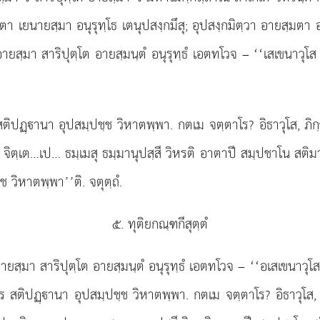
เยนายสฺมา อนุรุทฺโธ เตนุปสงฺกมึสุ; อุปสงฺกมิตฺวา อายสฺมตา อนุร
ข อายสฺมา สาริปุตฺโต อายสฺมนฺตํ อนุรุทฺธํ เอตทโวจ – ‘‘เสเขนาวุโ
ร สติปฏฺานา อุปสมฺปชฺช วิหาตพฺพา. กตเม จตฺตาโร? อิธาวุโส, ภิ
จิตฺเต…เป… ธมฺเมสุ ธมฺมานุปสฺสี วิหรติ อาตาปี สมฺปชาโน สติมา,
ช วิหาตพฺพา’’ติ. จตุตฺถํ.
๕. ทุติยกณฺฑกีสุตฺตํ
อายสฺมา สาริปุตฺโต อายสฺมนฺตํ อนุรุทฺธํ
เอตทโวจ – ‘‘อเสเขนาวุโส 
าโร สติปฏฺานา อุปสมฺปชฺช วิหาตพฺพา. กตเม จตฺตาโร? อิธาวุโส,