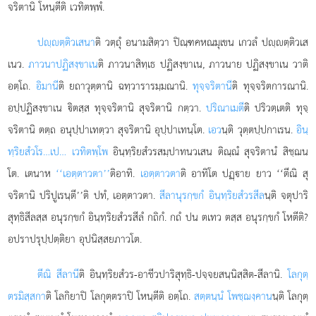
จริตานิ โหนฺตีติ เวทิตพฺพํ.
ปฺตฺติวเสนา
ติ วตฺถุํ อนามสิตฺวา ปิณฺฑคหณมุเขน เกวลํ ปฺตฺติวเส
เนว.
ภาวนาปฏิสงฺขาเน
ติ ภาวนาสิทฺเธ ปฏิสงฺขาเน, ภาวนาย ปฏิสงฺขาเน วาติ
อตฺโถ.
อิมานี
ติ ยถาวุตฺตานิ ฉทฺวารารมฺมณานิ.
ทุจฺจริตานี
ติ ทุจฺจริตการณานิ.
อปฺปฏิสงฺขาเน ิตสฺส ทุจฺจริตานิ
สุจริตานิ กตฺวา.
ปริณาเมตี
ติ ปริวตฺเตติ ทุจฺ
จริตานิ ตตฺถ อนุปฺปาเทตฺวา สุจริตานิ
อุปฺปาเทนฺโต.
เอว
นฺติ วุตฺตปฺปกาเรน.
อินฺ
ทฺริยสํวโร…เป… เวทิตพฺโพ
อินฺทฺริยสํวรสมฺปาทนวเสน ติณฺณํ สุจริตานํ สิชฺฌน
โต. เตนาห
‘‘เอตฺตาวตา’’
ติอาทิ.
เอตฺตาวตา
ติ อาทิโต ปฏฺาย ยาว ‘‘ตีณิ สุ
จริตานิ ปริปูเรนฺตี’’ติ ปทํ, เอตฺตาวตา.
สีลานุรกฺขกํ อินฺทฺริยสํวรสีล
นฺติ จตุปาริ
สุทฺธิสีลสฺส อนุรกฺขกํ อินฺทฺริยสํวรสีลํ กถิกํ. กถํ ปน ตเทว ตสฺส อนุรกฺขกํ โหตีติ?
อปราปรุปฺปตฺติยา อุปนิสฺสยภาวโต.
ตีณิ สีลานี
ติ อินฺทฺริยสํวร-อาชีวปาริสุทฺธิ-ปจฺจยสนฺนิสฺสิต-สีลานิ.
โลกุตฺ
ตรมิสฺสกา
ติ โลกิยาปิ โลกุตฺตราปิ โหนฺตีติ อตฺโถ.
สตฺตนฺนํ โพชฺฌงฺคาน
นฺติ โลกุตฺ