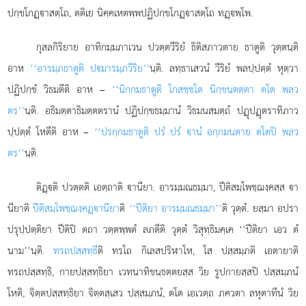
ปกฺขโกฏฺาสตฺโถ, ตติเย นิคฺคเหตพฺพปฏิปกฺขโกฏฺาสตฺโถ ทฏฺพฺโพ.
กุสลกิริยาย อาทิกมฺมภาเวน ปวตฺตวีริยํ ธิติสภาวตาย ธาตูติ วุตฺตนฺติ
อาห
‘‘อารมฺภธาตูติ ปมารมฺภวีริย’’
นฺติ. ลทฺธาเสวนํ วีริยํ พลปฺปตฺตํ หุตฺวา
ปฏิปกฺขํ วิธมตีติ อาห –
‘‘นิกฺกมธาตูติ โกสชฺชโต นิกฺขนฺตตฺตา ตโต พลว
ตร’’
นฺติ. อธิมตฺตาธิมตฺตตรานํ ปฏิปกฺขธมฺมานํ วิธมนสมตฺถํ ปฏุปฏุตราทิภาว
ปฺปตฺตํ โหตีติ อาห –
‘‘ปรกฺกมธาตูติ ปรํ ปรํ านํ อกฺกมนตาย ตโตปิ พลว
ตร’’
นฺติ.
ติฏฺติ ปวตฺตติ เอตฺถาติ านียา. อารมฺมณธมฺมา, ปีติสมฺโพชฺฌงฺคสฺส า
นียาติ
ปีติสมฺโพชฺฌงฺคฏฺานียา
ติ
‘‘ปีติยา อารมฺมณธมฺมา’’
ติ วุตฺตํ. ยสฺมา อปรา
ปรุปฺปตฺติยา ปีติปิ ตถา วตฺตพฺพตํ ลภตีติ วุตฺตํ วิสุทฺธิมคฺเค ‘‘ปีติยา เอว ตํ
นาม’’นฺติ.
ทรถปสฺสทฺธี
ติ ทรโถ กิเลสปริฬาโห, โส ปสฺสมฺภติ เอตายาติ
ทรถปสฺสทฺธิ, กายปสฺสทฺธิยา เวทนาทิขนฺธตฺตยสฺส วิย รูปกายสฺสปิ ปสฺสมฺภนํ
โหติ, จิตฺตปสฺสทฺธิยา จิตฺตสฺเสว ปสฺสมฺภนํ, ตโต เอเวตฺถ ภควตา ลหุตาทีนํ วิย