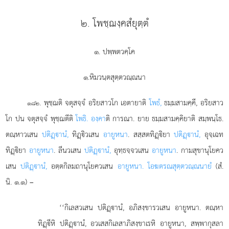
๒. โพชฺฌงฺคสํยุตฺตํ
๑. ปพฺพตวคฺโค
๑.หิมวนฺตสุตฺตวณฺณนา
. พุชฺฌติ
จตุสจฺจํ อริยสาวโก เอตายาติ
โพธํ,
ธมฺมสามคฺคี, อริยสาว
๑๘๒
โก ปน จตุสจฺจํ พุชฺฌตีติ
โพธิ. องฺคา
ติ การณา. ยาย ธมฺมสามคฺคิยาติ สมฺพนฺโธ.
ตณฺหาวเสน
ปติฏฺานํ,
ทิฏฺิวเสน
อายูหนา
. สสฺสตทิฏฺิยา
ปติฏฺานํ,
อุจฺเฉท
ทิฏฺิยา
อายูหนา
. ลีนวเสน
ปติฏฺานํ,
อุทฺธจฺจวเสน
อายูหนา
. กามสุขานุโยคว
เสน
ปติฏฺานํ,
อตฺตกิลมถานุโยควเสน
อายูหนา. โอฆตรณสุตฺตวณฺณนายํ
(สํ.
นิ. ๑.๑) –
‘‘กิเลสวเสน ปติฏฺานํ, อภิสงฺขารวเสน อายูหนา. ตณฺหา
ทิฏฺีหิ ปติฏฺานํ, อวเสสกิเลสาภิสงฺขาเรหิ อายูหนา, สพฺพากุสลา