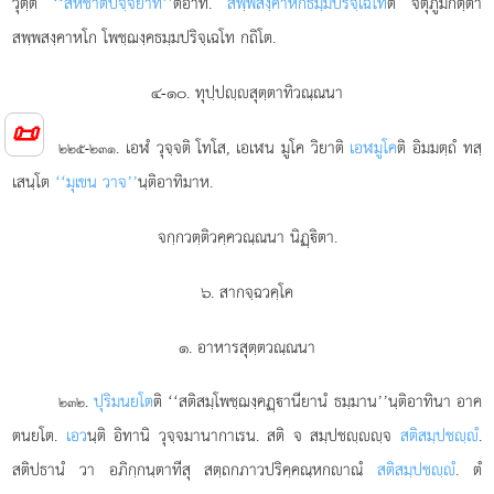
วุตฺตํ
‘‘สหชาตปจฺจยาที’’
ติอาทิ.
สพฺพสงฺคาหิกธมฺมปริจฺเฉโท
ติ จตุภูมกตฺตา
สพฺพสงฺคาหโก โพชฺฌงฺคธมฺมปริจฺเฉโท กถิโต.
๔-๑๐. ทุปฺปฺสุตฺตาทิวณฺณนา
📜
. เอฬํ วุจฺจติ โทโส, เอเฬน มูโค วิยาติ
เอฬมูโค
ติ อิมมตฺถํ ทสฺ
๒๒๕-๒๓๑
เสนฺโต
‘‘มุเขน วาจ’’
นฺติอาทิมาห.
จกฺกวตฺติวคฺควณฺณนา นิฏฺิตา.
๖. สากจฺฉวคฺโค
๑. อาหารสุตฺตวณฺณนา
.
ปุริมนยโต
ติ
‘‘สติสมฺโพชฺฌงฺคฏฺานียานํ ธมฺมาน’’นฺติอาทินา อาค
๒๓๒
ตนยโต.
เอว
นฺติ อิทานิ วุจฺจมานากาเรน. สติ จ สมฺปชฺฺจ
สติสมฺปชฺํ
.
สติปธานํ วา อภิกฺกนฺตาทีสุ สตฺถกภาวปริคฺคณฺหกาณํ
สติสมฺปชฺํ
. ตํ