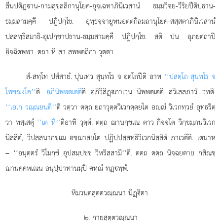
ลีนปติฏฺาน-กามสุขลฺลิกานุโยค-อุจฺเฉทาภินิเวสานํ ธมฺมวิจย-วีริยปีติปธาน-
ธมฺมสามคฺคี ปฏิปกฺโข. อุทฺธจฺจายูหนอตฺตกิลมถานุโยค-สสฺสตาภินิเวสานํ
ปสฺสทฺธิสมาธิ-อุเปกฺขาปธาน-ธมฺมสามคฺคี ปฏิปกฺโข. สติ ปน อุภยตฺถาปิ
อิจฺฉิตพฺพา. ตถา หิ สา สพฺพตฺถิกา วุตฺตา.
สํ-สทฺโท ปสํสายํ. ปุนเทว สุนฺทโร จ อตฺโถปีติ อาห
‘‘ปสตฺโถ สุนฺทโร จ
โพชฺฌงฺโค’’
ติ.
อภินิพฺพตฺเตตี
ติ อภิวิสิฏฺภาเวน นิพฺพตฺเตติ สวิเสสภาวํ วทติ.
‘‘เอเก วณฺณยนฺตี’’
ติ วตฺวา ตตฺถ ยถาวุตฺตวิเวกตฺตยโต อฺํ วิเวกทฺวยํ อุทฺธริตฺ
วา ทสฺเสตุํ
‘‘เต หี’’
ติอาทิ วุตฺตํ. ตตฺถ ฌานกฺขเณ ตาว กิจฺจโต วิกฺขมฺภนวิเวก
นิสฺสิตํ, วิปสฺสนากฺขเณ อชฺฌาสยโต ปฏิปฺปสฺสทฺธิวิเวกนิสฺสิตํ ภาเวตีติ. เตนาห
– ‘‘อนุตฺตรํ วิโมกฺขํ อุปสมฺปชฺช วิหริสฺสามี’’ติ. ตตฺถ ตตฺถ นิจฺฉยตาย กสิณชฺ
ฌานคฺคหเณน อนุปฺปาทานมฺปิ คหณํ ทฏฺพฺพํ.
หิมวนฺตสุตฺตวณฺณนา นิฏฺิตา.
๒. กายสุตฺตวณฺณนา