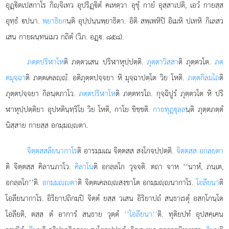
อุฏฺิตเปสกาโร กิฺจิเทว อุปริฏฺิตํ คเหตฺวา อุชุํ กายํ อุสฺสาเปติ, เอวํ กายสฺส
อุทฺธํ ปนา.
พฺยาธิยก
นฺติ อุปฺปนฺนพฺยาธิตา. อิติ สพฺเพหิปิ อิเมหิ ปเทหิ กิเลสว
เสน กายผนฺทนเมว กถิตํ (วิภ. อฏฺ. ๘๕๘).
ภตฺตปริฬาโห
ติ ภตฺตวเสน ปริฬาหุปฺปตฺติ.
ภุตฺตาวิสฺสา
ติ ภุตฺตวโต.
ภตฺ
ตมุจฺฉา
ติ ภตฺตเคลฺํ. อติภุตฺตปจฺจยา หิ มุจฺฉาปตฺโต วิย โหติ.
ภตฺตกิลมโถ
ติ
ภุตฺตปจฺจยา กิลนฺตภาโว.
ภตฺตปริฬาโห
ติ ภตฺตทรโถ. กุจฺฉิปูรํ ภุตฺตวโต หิ ปริ
ฬาหุปฺปตฺติยา อุปหตินฺทฺริโย วิย โหติ, กาโย ขิชฺชติ.
กายทุฏฺุลฺล
นฺติ ภุตฺตภตฺตํ
นิสฺสาย กายสฺส อกมฺมฺตา.
จิตฺตสฺส
ลียนากาโร
ติ อารมฺมเณ จิตฺตสฺส สงฺโกจปฺปตฺติ.
จิตฺตสฺส อกลฺยตา
ติ จิตฺตสฺส คิลานภาโว.
คิลาโน
ติ อกลฺลโก วุจฺจติ. ตถา จาห ‘‘นาหํ, ภนฺเต,
อกลฺลโก’’ติ.
อกมฺมฺตา
ติ จิตฺตเคลฺสงฺขาโต อกมฺมฺนากาโร.
โอลียนา
ติ
โอลียนากาโร. อิริยาปถิกมฺปิ จิตฺตํ ยสฺส วเสน อิริยาปถํ สนฺธาเรตุํ อสกฺโกนฺโต
โอลียติ, ตสฺส ตํ อาการํ สนฺธาย วุตฺตํ
‘‘โอลียนา’’
ติ. ทุติยปทํ อุปสคฺเคน