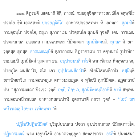
. ติฏฺนฺติ เอเตนาติ ิติ, การณํ. กมฺมอุตุจิตฺตาหารสฺิโต จตุพฺพิโธ
๑๘๓
ปจฺจโย ิติ เอตสฺสาติ
ปจฺจยฏฺิติโก
. อาหารปจฺจยสทฺทา หิ เอกตฺถา.
สุภมฺปี
ติ
กามจฺฉนฺโท ปจฺจโย, อสุเภ สุภากาเรน ปวตฺตนโต สุภนฺติ วุจฺจติ. เตน การเณน
ปวตฺตนกสฺส อฺสฺส กามจฺฉนฺทสฺส นิมิตฺตตฺตา
สุภนิมิตฺต
นฺติ.
สุภสฺสา
ติ ยถา
วุตฺตสฺส สุภสฺส.
อารมฺมณมฺปี
ติ สุภากาเรน, อิฏฺากาเรน วา คยฺหมานํ รูปาทิอา
รมฺมณมฺปิ สุภนิมิตฺตํ วุตฺตากาเรน.
อนุปายมนสิกาโร
ติ อากงฺขิตสฺส หิตสุขสฺส อนุ
ปายภูโต มนสิกาโร, ตโต เอว
อุปฺปถมนสิกาโร
ติ อโยนิโสมนสิกาโร.
ตสฺมิ
นฺติ
ยถานิทฺธาริเต กามจฺฉนฺทภูเต ตทารมฺมณภูเต จ ทุวิเธปิ สุภนิมิตฺเต. อฏฺกถายํ
ปน ‘‘สุภารมฺมเณ’’อิจฺเจว วุตฺตํ.
อตฺถิ, ภิกฺขเว, สุภนิมิตฺตนฺติอาที
ติ
อาทิ
-สทฺเทน
กามจฺฉนฺทนีวรณสฺส อาหารทสฺสนปาฬิ อุตฺตานาติ กตฺวา วุตฺตํ –
‘‘เอวํ สพฺ
พนีวรเณสุ โยชนา เวทิตพฺพา’’
ติ.
ปฏิโฆปิ
ปฏิฆนิมิตฺตํ
ปุริมุปฺปนฺนสฺส ปจฺฉา อุปฺปชฺชนกสฺส นิมิตฺตภาวโต.
ปฏิฆารมฺมณํ
นาม เอกูนวีสติ อาฆาตวตฺถุภูตา สตฺตสงฺขารา.
อรตี
ติ ปนฺตเสนา