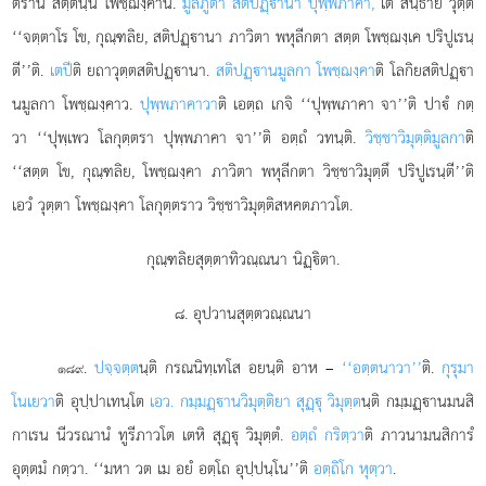
ตรานํ สตฺตนฺนํ โพชฺฌงฺคานํ.
มูลภูตา สติปฏฺานา ปุพฺพภาคา,
เต สนฺธาย วุตฺตํ
‘‘จตฺตาโร โข, กุณฺฑลิย, สติปฏฺานา ภาวิตา พหุลีกตา สตฺต โพชฺฌงฺเค ปริปูเรนฺ
ตี’’ติ.
เตปี
ติ ยถาวุตฺตสติปฏฺานา.
สติปฏฺานมูลกา โพชฺฌงฺคา
ติ โลกิยสติปฏฺา
นมูลกา โพชฺฌงฺคาว.
ปุพฺพภาคาวา
ติ เอตฺถ เกจิ ‘‘ปุพฺพภาคา จา’’ติ ปาํ กตฺ
วา ‘‘ปุพฺเพว โลกุตฺตรา ปุพฺพภาคา จา’’ติ อตฺถํ วทนฺติ.
วิชฺชาวิมุตฺติมูลกา
ติ
‘‘สตฺต โข, กุณฺฑลิย, โพชฺฌงฺคา ภาวิตา พหุลีกตา วิชฺชาวิมุตฺตึ ปริปูเรนฺตี’’ติ
เอวํ วุตฺตา โพชฺฌงฺคา โลกุตฺตราว วิชฺชาวิมุตฺติสหคตภาวโต.
กุณฺฑลิยสุตฺตาทิวณฺณนา นิฏฺิตา.
๘. อุปวานสุตฺตวณฺณนา
.
ปจฺจตฺต
นฺติ กรณนิทฺเทโส อยนฺติ อาห –
‘‘อตฺตนาวา’’
ติ.
กุรุมา
๑๘๙
โนเยวา
ติ อุปฺปาเทนฺโต
เอว. กมฺมฏฺานวิมุตฺติยา สุฏฺุ วิมุตฺต
นฺติ กมฺมฏฺานมนสิ
กาเรน นีวรณานํ ทูรีภาวโต เตหิ สุฏฺุ วิมุตฺตํ.
อตฺถํ กริตฺวา
ติ ภาวนามนสิการํ
อุตฺตมํ กตฺวา. ‘‘มหา วต เม อยํ อตฺโถ อุปฺปนฺโน’’ติ
อตฺถิโก หุตฺวา
.