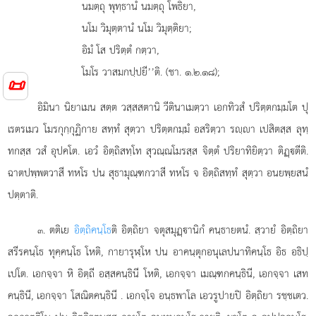
นมตฺถุ พุทฺธานํ นมตฺถุ โพธิยา,
นโม วิมุตฺตานํ นโม วิมุตฺติยา;
อิมํ โส ปริตฺตํ กตฺวา,
โมโร วาสมกปฺปยี’’ติ. (ชา. ๑.๒.๑๘);
📜
อิมินา
นิยาเมน สตฺต วสฺสสตานิ วีตินาเมตฺวา เอกทิวสํ ปริตฺตกมฺมโต ปุ
เรตรเมว โมรกุกฺกุฏิกาย สทฺทํ สุตฺวา ปริตฺตกมฺมํ อสริตฺวา รฺา เปสิตสฺส ลุทฺ
ทกสฺส วสํ อุปคโต. เอวํ อิตฺถิสทฺโท สุวณฺณโมรสฺส จิตฺตํ ปริยาทิยิตฺวา ติฏฺตีติ.
ฉาตปพฺพตวาสี ทหโร ปน สุธามุณฺฑกวาสี ทหโร จ อิตฺถิสทฺทํ สุตฺวา อนยพฺยสนํ
ปตฺตาติ.
. ตติเย
อิตฺถิคนฺโธ
ติ อิตฺถิยา จตุสมุฏฺานิกํ คนฺธายตนํ. สฺวายํ อิตฺถิยา
๓
สรีรคนฺโธ ทุคฺคนฺโธ โหติ, กายารุฬฺโห ปน อาคนฺตุกอนุเลปนาทิคนฺโธ อิธ อธิปฺ
เปโต. เอกจฺจา หิ อิตฺถี อสฺสคนฺธินี โหติ, เอกจฺจา เมณฺฑกคนฺธินี, เอกจฺจา เสท
คนฺธินี, เอกจฺจา โสณิตคนฺธินี
. เอกจฺโจ อนฺธพาโล เอวรูปายปิ อิตฺถิยา รชฺชเตว.