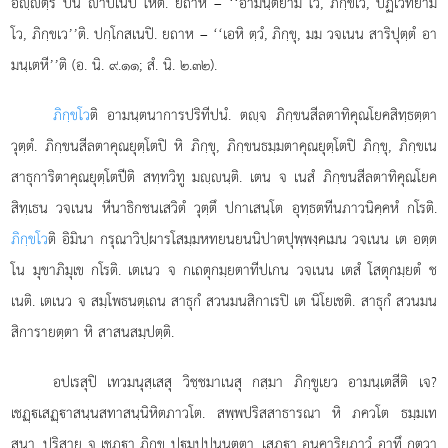
อฺตฺร ปน าปเนปิ โหติ. ยถาห – ‘‘อามนฺตยามิ โว, ภิกฺขเว, ปฏิเวทยามิ
โว, ภิกฺขเว’’ติ. ปกฺโกสเนปิ. ยถาห – ‘‘เอหิ ตฺวํ, ภิกฺขุ, มม วจเนน สาริปุตฺตํ อา
มนฺเตหี’’ติ (อ. นิ. ๙.๑๑; สํ. นิ. ๒.๓๒).
ภิกฺขโว
ติ อามนฺตนาการปริทีปนํ. ตฺจ ภิกฺขนสีลตาทิคุณโยคสิทฺธตฺตา
วุตฺตํ. ภิกฺขนสีลตาคุณยุตฺโตปิ หิ ภิกฺขุ, ภิกฺขนธมฺมตาคุณยุตฺโตปิ ภิกฺขุ, ภิกฺขเน
สาธุการิตาคุณยุตฺโตปีติ สทฺทวิทู มฺนฺติ. เตน จ เนสํ ภิกฺขนสีลตาทิคุณโยค
สิทฺเธน วจเนน หีนาธิกชนเสวิตํ วุตฺตึ ปกาเสนฺโต อุทฺธตทีนภาวนิคฺคหํ กโรติ.
ภิกฺขโว
ติ อิมินา กรุณาวิปฺผารโสมฺมหทยนยนนิปาตปุพฺพงฺคเมน วจเนน เต อตฺต
โน มุขาภิมุเข กโรติ. เตเนว จ กเถตุกมฺยตาทีปเกน วจเนน เตสํ โสตุกมฺยตํ ช
เนติ. เตเนว จ สมฺโพธนตฺเถน สาธุกํ สวนมนสิกาเรปิ เต นิโยเชติ. สาธุกํ สวนมน
สิการายตฺตา หิ สาสนสมฺปตฺติ.
อปเรสุปิ เทวมนุสฺเสสุ วิชฺชมาเนสุ กสฺมา ภิกฺขูเยว
อามนฺเตสีติ เจ?
เชฏฺเสฏฺาสนฺนสทาสนฺนิหิตภาวโต. สพฺพปริสสาธารณา หิ ภควโต ธมฺมเท
สนา. ปริสาย จ เชฏฺา ภิกฺขู ปมุปฺปนฺนตฺตา, เสฏฺา อนคาริยภาวํ อาทึ กตฺวา