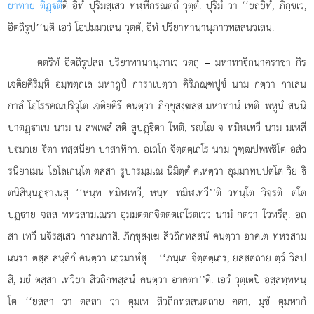
ยาทาย ติฏฺตี
ติ อิทํ ปุริมสฺเสว ทฬฺหีกรณตฺถํ วุตฺตํ. ปุริมํ วา ‘‘ยถยิทํ, ภิกฺขเว,
อิตฺถิรูป’’นฺติ เอวํ โอปมฺมวเสน วุตฺตํ, อิทํ ปริยาทานานุภาวทสฺสนวเสน.
ตตฺริทํ อิตฺถิรูปสฺส ปริยาทานานุภาเว วตฺถุ – มหาทาิกนาคราชา กิร
เจติยคิริมฺหิ อมฺพตฺถเล มหาถูปํ การาเปตฺวา คิริภณฺฑปูชํ นาม กตฺวา กาเลน
กาลํ โอโรธคณปริวุโต เจติยคิรึ คนฺตฺวา ภิกฺขุสงฺฆสฺส มหาทานํ เทติ. พหูนํ สนฺนิ
ปาตฏฺาเน นาม น สพฺเพสํ สติ สูปฏฺิตา โหติ, รฺโ จ ทมิฬเทวี นาม มเหสี
ปมวเย ิตา ทสฺสนียา ปาสาทิกา. อเถโก จิตฺตตฺเถโร นาม วุฑฺฒปพฺพชิโต อสํว
รนิยาเมน โอโลเกนฺโต ตสฺสา รูปารมฺมเณ นิมิตฺตํ คเหตฺวา อุมฺมาทปฺปตฺโต วิย ิ
ตนิสินฺนฏฺาเนสุ ‘‘หนฺท ทมิฬเทวี, หนฺท ทมิฬเทวี’’ติ วทนฺโต
วิจรติ. ตโต
ปฏฺาย จสฺส ทหรสามเณรา อุมฺมตฺตกจิตฺตตฺเถโรตฺเวว นามํ กตฺวา โวหรึสุ. อถ
สา เทวี นจิรสฺเสว กาลมกาสิ. ภิกฺขุสงฺเฆ สิวถิกทสฺสนํ คนฺตฺวา อาคเต ทหรสาม
เณรา ตสฺส สนฺติกํ คนฺตฺวา เอวมาหํสุ – ‘‘ภนฺเต จิตฺตตฺเถร, ยสฺสตฺถาย ตฺวํ วิลป
สิ, มยํ ตสฺสา เทวิยา สิวถิกทสฺสนํ คนฺตฺวา อาคตา’’ติ. เอวํ วุตฺเตปิ อสฺสทฺทหนฺ
โต ‘‘ยสฺสา วา ตสฺสา วา ตุมฺเห สิวถิกทสฺสนตฺถาย คตา, มุขํ ตุมฺหากํ