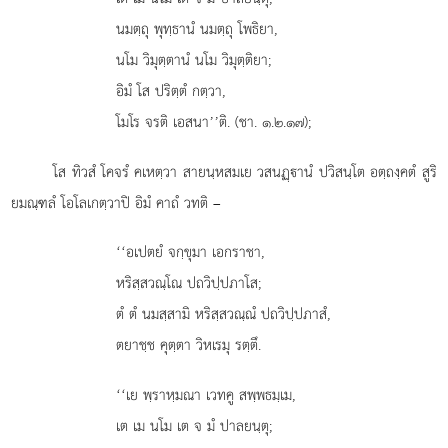
นมตฺถุ
พุทฺธานํ นมตฺถุ โพธิยา,
นโม วิมุตฺตานํ นโม วิมุตฺติยา;
อิมํ โส ปริตฺตํ กตฺวา,
โมโร จรติ เอสนา’’ติ. (ชา. ๑.๒.๑๗);
โส ทิวสํ โคจรํ คเหตฺวา สายนฺหสมเย วสนฏฺานํ ปวิสนฺโต อตฺถงฺคตํ สูริ
ยมณฺฑลํ โอโลเกตฺวาปิ อิมํ คาถํ วทติ –
‘‘อเปตยํ จกฺขุมา เอกราชา,
หริสฺสวณฺโณ ปถวิปฺปภาโส;
ตํ ตํ นมสฺสามิ หริสฺสวณฺณํ ปถวิปฺปภาสํ,
ตยาชฺช คุตฺตา วิหเรมุ รตฺตึ.
‘‘เย พฺราหฺมณา เวทคู สพฺพธมฺเม,
เต เม นโม เต จ มํ ปาลยนฺตุ;