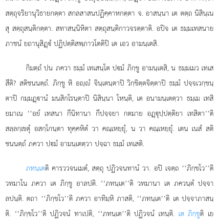
สตฺถุจริยานุวิธายกตฺตา สกลสาสนปฏิคฺคาหกตฺตา จ. อาสนฺนา เต ตตฺถ นิสินฺเน
สุ สตฺถุสนฺติกตฺตา. สทาสนฺนิหิตา สตฺถุสนฺติกาวจรตฺตาติ. อปิจ เต ธมฺมเทสนาย
ภาชนํ ยถานุสิฏฺํ ปฏิปตฺติสพฺภาวโตติปิ เต เอว อามนฺเตสิ.
กิมตฺถํ
ปน ภควา ธมฺมํ เทเสนฺโต ปมํ ภิกฺขู อามนฺเตสิ, น ธมฺมเมว เทเส
สีติ? สติชนนตฺถํ. ภิกฺขู หิ อฺํ จินฺเตนฺตาปิ วิกฺขิตฺตจิตฺตาปิ ธมฺมํ ปจฺจเวกฺขนฺ
ตาปิ กมฺมฏฺานํ
มนสิกโรนฺตาปิ นิสินฺนา โหนฺติ, เต อนามนฺเตตฺวา ธมฺเม เทสิ
ยมาเน ‘‘อยํ เทสนา กึนิทานา กึปจฺจยา กตมาย อฏฺุปฺปตฺติยา เทสิตา’’ติ
สลฺลกฺเขตุํ อสกฺโกนฺตา ทุคฺคหิตํ วา คณฺเหยฺยุํ, น วา คณฺเหยฺยุํ. เตน เนสํ สติ
ชนนตฺถํ ภควา ปมํ อามนฺเตตฺวา ปจฺฉา ธมฺมํ เทเสติ.
ภทนฺเต
ติ คารววจนเมตํ, สตฺถุ ปฏิวจนทานํ วา. อปิ เจตฺถ ‘‘ภิกฺขโว’’ติ
วทมาโน ภควา เต ภิกฺขู อาลปติ. ‘‘ภทนฺเต’’ติ วทมานา เต ภควนฺตํ ปจฺจา
ลปนฺติ. ตถา ‘‘ภิกฺขโว’’ติ ภควา อาทิมฺหิ ภาสติ, ‘‘ภทนฺเต’’ติ เต ปจฺจาภาสนฺ
ติ. ‘‘ภิกฺขโว’’ติ ปฏิวจนํ ทาเปติ, ‘‘ภทนฺเต’’ติ ปฏิวจนํ เทนฺติ.
เต ภิกฺขู
ติ เย