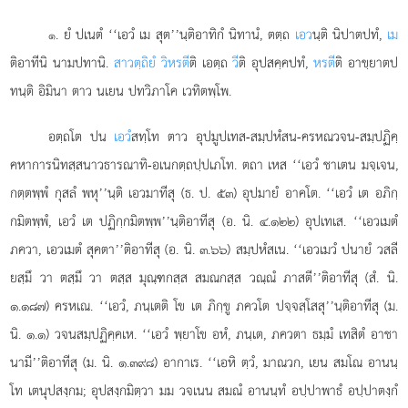
. ยํ
ปเนตํ ‘‘เอวํ เม สุต’’นฺติอาทิกํ นิทานํ, ตตฺถ
เอว
นฺติ นิปาตปทํ,
เม
๑
ติอาทีนิ นามปทานิ.
สาวตฺถิยํ วิหรตี
ติ เอตฺถ
วี
ติ อุปสคฺคปทํ,
หรตี
ติ อาขฺยาตป
ทนฺติ อิมินา ตาว นเยน ปทวิภาโค เวทิตพฺโพ.
อตฺถโต ปน
เอวํ
สทฺโท ตาว อุปมูปเทส-สมฺปหํสน-ครหณวจน-สมฺปฏิคฺ
คหาการนิทสฺสนาวธารณาทิ-อเนกตฺถปฺปเภโท. ตถา เหส ‘‘เอวํ ชาเตน มจฺเจน,
กตฺตพฺพํ กุสลํ พหุ’’นฺติ เอวมาทีสุ (ธ. ป. ๕๓) อุปมายํ อาคโต. ‘‘เอวํ เต อภิกฺ
กมิตพฺพํ, เอวํ เต ปฏิกฺกมิตพฺพ’’นฺติอาทีสุ (อ. นิ. ๔.๑๒๒) อุปเทเส. ‘‘เอวเมตํ
ภควา, เอวเมตํ สุคตา’’ติอาทีสุ
(อ. นิ. ๓.๖๖) สมฺปหํสเน. ‘‘เอวเมวํ ปนายํ วสลี
ยสฺมึ วา ตสฺมึ วา ตสฺส มุณฺฑกสฺส สมณกสฺส วณฺณํ ภาสตี’’ติอาทีสุ (สํ. นิ.
๑.๑๘๗) ครหเณ. ‘‘เอวํ, ภนฺเตติ โข เต ภิกฺขู ภควโต ปจฺจสฺโสสุ’’นฺติอาทีสุ (ม.
นิ. ๑.๑) วจนสมฺปฏิคฺคเห. ‘‘เอวํ พฺยาโข อหํ, ภนฺเต, ภควตา ธมฺมํ เทสิตํ อาชา
นามี’’ติอาทีสุ (ม. นิ. ๑.๓๙๘) อากาเร. ‘‘เอหิ ตฺวํ, มาณวก, เยน สมโณ อานนฺ
โท เตนุปสงฺกม; อุปสงฺกมิตฺวา มม
วจเนน สมณํ อานนฺทํ อปฺปาพาธํ อปฺปาตงฺกํ