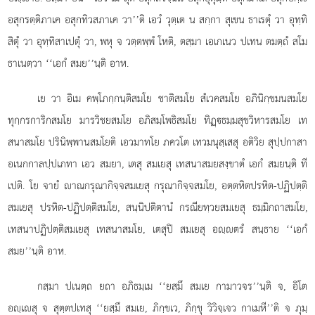
อสุกรตฺติภาเค อสุกทิวสภาเค วา’’ติ เอวํ วุตฺเต น สกฺกา สุเขน ธาเรตุํ วา อุทฺทิ
สิตุํ วา อุทฺทิสาเปตุํ วา, พหุ จ วตฺตพฺพํ โหติ, ตสฺมา เอเกเนว ปเทน ตมตฺถํ สโม
ธาเนตฺวา ‘‘เอกํ สมย’’นฺติ อาห.
เย วา อิเม คพฺโภกฺกนฺติสมโย ชาติสมโย สํเวคสมโย อภินิกฺขมนสมโย
ทุกฺกรการิกสมโย มารวิชยสมโย อภิสมฺโพธิสมโย ทิฏฺธมฺมสุขวิหารสมโย เท
สนาสมโย ปรินิพฺพานสมโยติ เอวมาทโย ภควโต เทวมนุสฺเสสุ อติวิย สุปฺปกาสา
อเนกกาลปฺปเภทา เอว สมยา, เตสุ สมเยสุ เทสนาสมยสงฺขาตํ เอกํ สมยนฺติ ที
เปติ. โย จายํ าณกรุณากิจฺจสมเยสุ กรุณากิจฺจสมโย, อตฺตหิตปรหิต-ปฏิปตฺติ
สมเยสุ ปรหิต-ปฏิปตฺติสมโย, สนฺนิปติตานํ กรณียทฺวยสมเยสุ ธมฺมิกถาสมโย,
เทสนาปฏิปตฺติสมเยสุ เทสนาสมโย, เตสุปิ สมเยสุ อฺตรํ สนฺธาย ‘‘เอกํ
สมย’’นฺติ อาห.
กสฺมา
ปเนตฺถ ยถา อภิธมฺเม ‘‘ยสฺมึ สมเย กามาวจร’’นฺติ จ, อิโต
อฺเสุ จ สุตฺตปเทสุ
‘‘ยสฺมึ สมเย, ภิกฺขเว, ภิกฺขุ วิวิจฺเจว กาเมหี’’ติ จ ภุมฺ