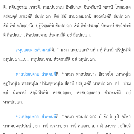
ติ. สติปฏฺาเน ภาเวติ. สมฺมปฺปธาเน อิทฺธิปาเท อินฺทฺริยานิ พลานิ โพชฺฌงฺเค
อริยมคฺคํ ภาเวตีติ สีฆปฺา. สีฆํ สีฆํ สามฺผลานิ สจฺฉิกโรตีติ สีฆปฺา.
สีฆํ สีฆํ อภิฺาโย ปฏิวิชฺฌตีติ สีฆปฺา. สีฆํ สีฆํ ปรมตฺถํ นิพฺพานํ สจฺฉิกโรตี
ติ
สีฆปฺา, สีฆปฺตาย สํวตฺตนฺตีติ อยํ สีฆปฺา.
ลหุปฺตาย
สํวตฺตนฺตี
ติ. ‘‘กตมา ลหุปฺา? ลหุํ ลหุํ สีลานิ ปริปูเรตีติ
ลหุปฺา…เป… ลหุปฺตาย สํวตฺตนฺตีติ อยํ ลหุปฺา.
หาสปฺตาย สํวตฺตนฺตี
ติ. ‘‘กตมา หาสปฺา? อิเธกจฺโจ เวทพหุโล
ตุฏฺิพหุโล หาสพหุโล ปาโมชฺชพหุโล สีลานิ ปริปูเรตีติ หาสปฺา…เป… ปรม
ตฺถํ นิพฺพานํ สจฺฉิกโรตีติ หาสปฺา, หาสปฺตาย สํวตฺตนฺตีติ อยํ
หาสปฺา.
ชวนปฺตาย สํวตฺตนฺตี
ติ. ‘‘กตมา ชวนปฺา? ยํ กิฺจิ รูปํ อตีตา
นาคตปจฺจุปฺปนฺนํ
, ยา กาจิ เวทนา, ยา กาจิ สฺา, เย เกจิ สงฺขารา, ยํกิฺจิ