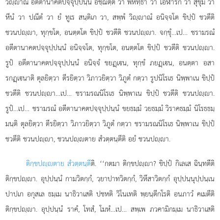
วิฺาณํ อตีตานาคตปจฺจุปฺปนฺนํ อชฺฌตฺตํ วา พหิทฺธา วา โอฬาริกํ วา สุขุมํ วา
หีนํ วา ปณีตํ วา ยํ ทูเร สนฺติเก วา, สพฺพํ วิฺาณํ อนิจฺจโต ขิปฺปํ ชวตีติ
ชวนปฺา, ทุกฺขโต, อนตฺตโต ขิปฺปํ ชวตีติ ชวนปฺา. จกฺขุํ…เป… ชรามรณํ
อตีตานาคตปจฺจุปฺปนฺนํ อนิจฺจโต, ทุกฺขโต, อนตฺตโต ขิปฺปํ ชวตีติ ชวนปฺา.
รูปํ อตีตานาคตปจฺจุปฺปนฺนํ อนิจฺจํ ขยฏฺเน, ทุกฺขํ ภยฏฺเน, อนตฺตา อสา
รกฏฺเนาติ ตุลยิตฺวา ตีรยิตฺวา วิภาวยิตฺวา วิภูตํ กตฺวา รูปนิโรเธ นิพฺพาเน ขิปฺปํ
ชวตีติ ชวนปฺา…เป… ชรามรณนิโรเธ นิพฺพาเน ขิปฺปํ ชวตีติ ชวนปฺา.
รูปํ…เป… ชรามรณํ อตีตานาคตปจฺจุปฺปนฺนํ ขยธมฺมํ วยธมฺมํ วิราคธมฺมํ นิโรธธมฺ
มนฺติ ตุลยิตฺวา ตีรยิตฺวา วิภาวยิตฺวา วิภูตํ กตฺวา ชรามรณนิโรเธ นิพฺพาเน ขิปฺปํ
ชวตีติ ชวนปฺา, ชวนปฺตาย สํวตฺตนฺตีติ อยํ ชวนปฺา.
ติกฺขปฺตาย สํวตฺตนฺตี
ติ. ‘‘กตมา ติกฺขปฺา? ขิปฺปํ กิเลเส ฉินฺทตีติ
ติกฺขปฺา. อุปฺปนฺนํ กามวิตกฺกํ, วฺยาปาทวิตกฺกํ, วิหึสาวิตกฺกํ อุปฺปนฺนุปฺปนฺเน
ปาปเก
อกุสเล ธมฺเม นาธิวาเสติ ปชหติ วิโนเทติ พฺยนฺตีกโรติ อนภาวํ คเมตีติ
ติกฺขปฺา. อุปฺปนฺนํ ราคํ, โทสํ, โมหํ…เป… สพฺเพ ภวคามิกมฺเม นาธิวาเสติ