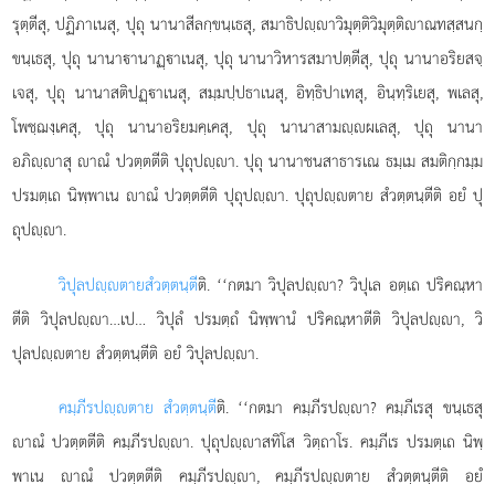
รุตฺตีสุ, ปฏิภาเนสุ, ปุถุ นานาสีลกฺขนฺเธสุ, สมาธิปฺาวิมุตฺติวิมุตฺติาณทสฺสนกฺ
ขนฺเธสุ, ปุถุ นานาานาฏฺาเนสุ, ปุถุ นานาวิหารสมาปตฺตีสุ, ปุถุ นานาอริยสจฺ
เจสุ, ปุถุ นานาสติปฏฺาเนสุ, สมฺมปฺปธาเนสุ, อิทฺธิปาเทสุ, อินฺทฺริเยสุ, พเลสุ,
โพชฺฌงฺเคสุ, ปุถุ นานาอริยมคฺเคสุ, ปุถุ นานาสามฺผเลสุ, ปุถุ นานา
อภิฺาสุ าณํ ปวตฺตตีติ ปุถุปฺา. ปุถุ นานาชนสาธารเณ ธมฺเม สมติกฺกมฺม
ปรมตฺเถ นิพฺพาเน าณํ ปวตฺตตีติ ปุถุปฺา. ปุถุปฺตาย สํวตฺตนฺตีติ อยํ ปุ
ถุปฺา.
วิปุลปฺตาย
สํวตฺตนฺตี
ติ. ‘‘กตมา วิปุลปฺา? วิปุเล อตฺเถ ปริคณฺหา
ตีติ วิปุลปฺา…เป… วิปุลํ ปรมตฺถํ นิพฺพานํ ปริคณฺหาตีติ วิปุลปฺา, วิ
ปุลปฺตาย สํวตฺตนฺตีติ อยํ วิปุลปฺา.
คมฺภีรปฺตาย สํวตฺตนฺตี
ติ. ‘‘กตมา คมฺภีรปฺา? คมฺภีเรสุ ขนฺเธสุ
าณํ ปวตฺตตีติ คมฺภีรปฺา. ปุถุปฺาสทิโส วิตฺถาโร. คมฺภีเร ปรมตฺเถ นิพฺ
พาเน าณํ ปวตฺตตีติ คมฺภีรปฺา, คมฺภีรปฺตาย สํวตฺตนฺตีติ อยํ