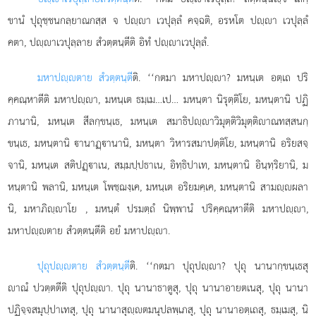
ขานํ ปุถุชฺชนกลฺยาณกสฺส จ ปฺา เวปุลฺลํ คจฺฉติ, อรหโต ปฺา เวปุลฺลํ
คตา, ปฺาเวปุลฺลาย สํวตฺตนฺตีติ อิทํ ปฺาเวปุลฺลํ.
มหาปฺตาย สํวตฺตนฺตี
ติ. ‘‘กตมา มหาปฺา? มหนฺเต อตฺเถ ปริ
คฺคณฺหาตีติ มหาปฺา, มหนฺเต ธมฺเม…เป… มหนฺตา นิรุตฺติโย, มหนฺตานิ ปฏิ
ภานานิ, มหนฺเต สีลกฺขนฺเธ, มหนฺเต สมาธิปฺาวิมุตฺติวิมุตฺติาณทสฺสนกฺ
ขนฺเธ, มหนฺตานิ านาฏฺานานิ, มหนฺตา วิหารสมาปตฺติโย, มหนฺตานิ อริยสจฺ
จานิ, มหนฺเต สติปฏฺาเน, สมฺมปฺปธาเน, อิทฺธิปาเท, มหนฺตานิ อินฺทฺริยานิ, ม
หนฺตานิ พลานิ, มหนฺเต โพชฺฌงฺเค, มหนฺเต อริยมคฺเค, มหนฺตานิ สามฺผลา
นิ, มหาภิฺาโย
, มหนฺตํ ปรมตฺถํ นิพฺพานํ ปริคฺคณฺหาตีติ มหาปฺา,
มหาปฺตาย สํวตฺตนฺตีติ อยํ มหาปฺา.
ปุถุปฺตาย สํวตฺตนฺตี
ติ. ‘‘กตมา ปุถุปฺา? ปุถุ นานากฺขนฺเธสุ
าณํ ปวตฺตตีติ ปุถุปฺา. ปุถุ นานาธาตูสุ, ปุถุ นานาอายตเนสุ, ปุถุ นานา
ปฏิจฺจสมุปฺปาเทสุ, ปุถุ นานาสุฺตมนุปลพฺเภสุ, ปุถุ นานาอตฺเถสุ, ธมฺเมสุ, นิ