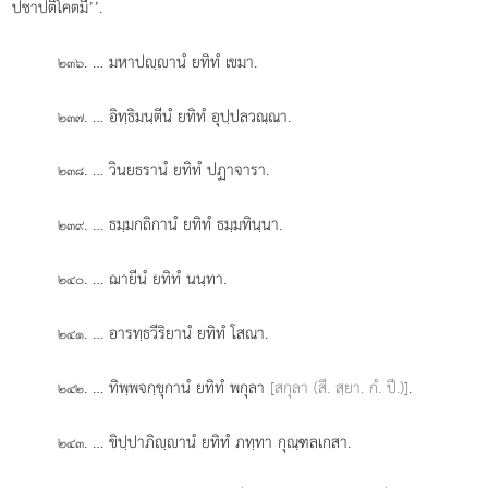
ปชาปติโคตมี’’.
. … มหาปฺานํ ยทิทํ เขมา.
๒๓๖
. … อิทฺธิมนฺตีนํ ยทิทํ อุปฺปลวณฺณา.
๒๓๗
. … วินยธรานํ ยทิทํ ปฏาจารา.
๒๓๘
. … ธมฺมกถิกานํ ยทิทํ ธมฺมทินฺนา.
๒๓๙
. … ฌายีนํ ยทิทํ นนฺทา.
๒๔๐
. … อารทฺธวีริยานํ ยทิทํ โสณา.
๒๔๑
. … ทิพฺพจกฺขุกานํ ยทิทํ พกุลา
[สกุลา (สี. สฺยา. กํ. ปี.)]
.
๒๔๒
. … ขิปฺปาภิฺานํ ยทิทํ ภทฺทา กุณฺฑลเกสา.
๒๔๓