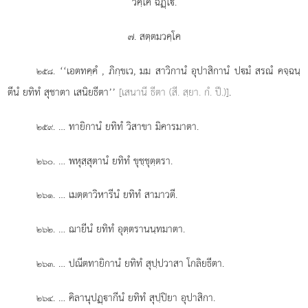
วคฺโค ฉฏฺโ.
๗. สตฺตมวคฺโค
. ‘‘เอตทคฺคํ
, ภิกฺขเว, มม สาวิกานํ อุปาสิกานํ ปมํ สรณํ คจฺฉนฺ
๒๕๘
ตีนํ ยทิทํ สุชาตา เสนิยธีตา’’
[เสนานี ธีตา (สี. สฺยา. กํ. ปี.)]
.
. … ทายิกานํ ยทิทํ วิสาขา มิคารมาตา.
๒๕๙
. … พหุสฺสุตานํ ยทิทํ ขุชฺชุตฺตรา.
๒๖๐
. … เมตฺตาวิหารีนํ ยทิทํ สามาวตี.
๒๖๑
. … ฌายีนํ ยทิทํ อุตฺตรานนฺทมาตา.
๒๖๒
. … ปณีตทายิกานํ ยทิทํ สุปฺปวาสา โกลิยธีตา.
๒๖๓
. … คิลานุปฏฺากีนํ
ยทิทํ สุปฺปิยา อุปาสิกา.
๒๖๔