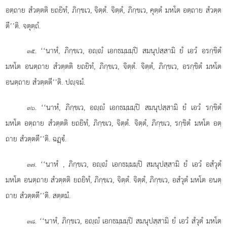
อตฺถาย สํวตฺตติ ยถยิทํ, ภิกฺขเว, จิตฺตํ. จิตฺตํ, ภิกฺขเว, คุตฺตํ มหโต อตฺถาย สํวตฺต
ตี’’ติ. จตุตฺถํ.
. ‘‘นาหํ, ภิกฺขเว, อฺํ เอกธมฺมมฺปิ สมนุปสฺสามิ ยํ เอวํ อรกฺขิตํ
๓๕
มหโต อนตฺถาย สํวตฺตติ ยถยิทํ, ภิกฺขเว, จิตฺตํ. จิตฺตํ, ภิกฺขเว, อรกฺขิตํ มหโต
อนตฺถาย สํวตฺตตี’’ติ. ปฺจมํ.
. ‘‘นาหํ, ภิกฺขเว, อฺํ เอกธมฺมมฺปิ สมนุปสฺสามิ ยํ เอวํ รกฺขิตํ
๓๖
มหโต อตฺถาย สํวตฺตติ ยถยิทํ, ภิกฺขเว, จิตฺตํ. จิตฺตํ, ภิกฺขเว, รกฺขิตํ มหโต อตฺ
ถาย สํวตฺตตี’’ติ. ฉฏฺํ.
. ‘‘นาหํ
, ภิกฺขเว, อฺํ เอกธมฺมมฺปิ สมนุปสฺสามิ ยํ เอวํ อสํวุตํ
๓๗
มหโต อนตฺถาย สํวตฺตติ ยถยิทํ, ภิกฺขเว, จิตฺตํ. จิตฺตํ, ภิกฺขเว, อสํวุตํ มหโต อนตฺ
ถาย สํวตฺตตี’’ติ. สตฺตมํ.
. ‘‘นาหํ, ภิกฺขเว, อฺํ เอกธมฺมมฺปิ สมนุปสฺสามิ ยํ เอวํ สํวุตํ มหโต
๓๘