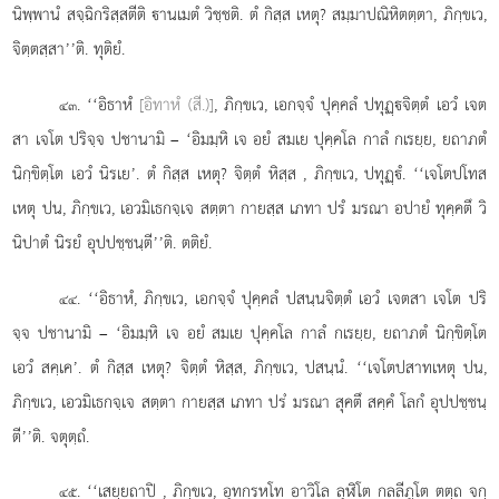
นิพฺพานํ สจฺฉิกริสฺสตีติ านเมตํ วิชฺชติ. ตํ กิสฺส เหตุ? สมฺมาปณิหิตตฺตา, ภิกฺขเว,
จิตฺตสฺสา’’ติ. ทุติยํ.
. ‘‘อิธาหํ
[อิทาหํ (สี.)]
, ภิกฺขเว, เอกจฺจํ ปุคฺคลํ ปทุฏฺจิตฺตํ เอวํ เจต
๔๓
สา เจโต ปริจฺจ ปชานามิ – ‘อิมมฺหิ เจ อยํ สมเย ปุคฺคโล กาลํ กเรยฺย, ยถาภตํ
นิกฺขิตฺโต เอวํ นิรเย’. ตํ กิสฺส เหตุ? จิตฺตํ หิสฺส
, ภิกฺขเว, ปทุฏฺํ. ‘‘เจโตปโทส
เหตุ ปน, ภิกฺขเว, เอวมิเธกจฺเจ สตฺตา กายสฺส เภทา ปรํ มรณา อปายํ ทุคฺคตึ วิ
นิปาตํ นิรยํ อุปปชฺชนฺตี’’ติ. ตติยํ.
. ‘‘อิธาหํ, ภิกฺขเว, เอกจฺจํ ปุคฺคลํ ปสนฺนจิตฺตํ เอวํ เจตสา เจโต ปริ
๔๔
จฺจ ปชานามิ – ‘อิมมฺหิ เจ อยํ
สมเย ปุคฺคโล กาลํ กเรยฺย, ยถาภตํ นิกฺขิตฺโต
เอวํ สคฺเค’. ตํ กิสฺส เหตุ? จิตฺตํ หิสฺส, ภิกฺขเว, ปสนฺนํ. ‘‘เจโตปสาทเหตุ ปน,
ภิกฺขเว, เอวมิเธกจฺเจ สตฺตา กายสฺส เภทา ปรํ มรณา สุคตึ สคฺคํ โลกํ อุปปชฺชนฺ
ตี’’ติ. จตุตฺถํ.
. ‘‘เสยฺยถาปิ
, ภิกฺขเว, อุทกรหโท อาวิโล ลุฬิโต กลลีภูโต ตตฺถ จกฺ
๔๕