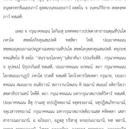
อนุตฺตรทกฺขิเณยฺยภาวํ อุตฺตมวนฺทเนยฺยภาวํ อตฺตโน จ วนฺทนกิริยาย เขตฺตงฺคต
ภาวํ ทสฺเสติ.
เอตฺถ จ กรุณาคหเณน โลกิเยสุ มหคฺคตภาวปฺปตฺตาสาธารณคุณทีปนโต
ภควโต สพฺพโลกิยคุณสมฺปตฺติ ทสฺสิตา โหติ, ปฺาคหเณน
สพฺพฺุตฺาณปทฏฺานมคฺคาณทีปนโต สพฺพโลกุตฺตรคุณสมฺปตฺติ. ตทุภยคฺ
คหณสิทฺโธ หิ อตฺโถ ‘‘สนรามรโลกครุ’’นฺติอาทินา ปปฺจียตีติ
. กรุณาคหเณน
จ อุปคมนํ นิรุปกฺกิเลสํ ทสฺเสติ, ปฺาคหเณน อปคมนํ. ตถา กรุณาคหเณน
โลกสมฺานุรูปํ ภควโต ปวตฺตึ ทสฺเสติ โลกโวหารวิสยตฺตา กรุณาย, ปฺา
คหเณน สมฺาย อนติธาวนํ. สภาวานวโพเธน หิ ธมฺมานํ สมฺํ อติธาวิตฺวา
สตฺตาทิปรามสนํ โหตีติ. ตถา กรุณาคหเณน มหากรุณาสมาปตฺติวิหารํ ทสฺเสติ,
ปฺาคหเณน ตีสุ กาเลสุ อปฺปฏิหตาณํ จตุสจฺจาณํ, จตุปฏิสมฺภิทาาณํ,
จตุเวสารชฺชาณํ. กรุณาคหเณน มหากรุณาสมาปตฺติาณสฺส คหิตตฺตา เสสา
สาธารณาณานิ, ฉ อภิฺา, อฏฺสุ ปริสาสุ อกมฺปนาณานิ, ทส พลานิ,