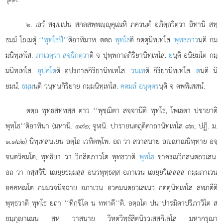
. เอวํ สงฺเขเปน สกลสพฺพฺุคุเณหิ ภควนฺตํ อภิตฺถวิตฺวา อิทานิ สทฺ
๒
ธมฺมํ โถเมตุํ
‘‘พุทฺโธปี’’
ติอาทิมาห. ตตฺถ
พุทฺโธ
ติ กตฺตุนิทฺเทโส.
พุทฺธภาว
นฺติ กมฺ
มนิทฺเทโส.
ภาเวตฺวา สจฺฉิกตฺวา
ติ จ ปุพฺพกาลกิริยานิทฺเทโส.
ย
นฺติ อนิยมโต กมฺ
มนิทฺเทโส.
อุปคโต
ติ อปรกาลกิริยานิทฺเทโส.
วนฺเท
ติ กิริยานิทฺเทโส.
ต
นฺติ นิ
ยมนํ.
ธมฺม
นฺติ วนฺทนกิริยาย กมฺมนิทฺเทโส.
คตมลํ อนุตฺตร
นฺติ จ ตพฺพิเสสนํ.
ตตฺถ พุทฺธสทฺทสฺส ตาว ‘‘พุชฺฌิตา สจฺจานีติ พุทฺโธ, โพเธตา ปชายาติ
พุทฺโธ’’ติอาทินา (มหานิ. ๑๙๒; จูฬนิ. ปารายนตฺถุติคาถานิทฺเทโส ๙๗; ปฏิ. ม.
๑.๑๖๒) นิทฺเทสนเยน อตฺโถ เวทิตพฺโพ. อถ วา สวาสนาย อฺาณนิทฺทาย อจฺ
จนฺตวิคมโต, พุทฺธิยา วา วิกสิตภาวโต พุทฺธวาติ
พุทฺโธ
ชาครณวิกสนตฺถวเสน.
อถ วา กสฺสจิปิ เยฺยธมฺมสฺส อนวพุทฺธสฺส อภาเวน เยฺยวิเสสสฺส กมฺมภาเวน
อคฺคหณโต กมฺมวจนิจฺฉาย อภาเวน อวคมนตฺถวเสเนว
กตฺตุนิทฺเทโส ลพฺภตีติ
พุทฺธวาติ พุทฺโธ ยถา ‘‘ทิกฺขิโต น ททาตี’’ติ. อตฺถโต ปน ปารมิตาปริภาวิโต ส
ยมฺภุาเณน สห วาสนาย วิหตวิทฺธํสิตนิรวเสสกิเลโส มหากรุณา