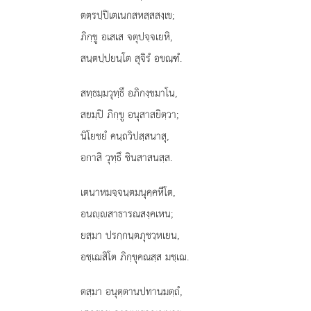
ตตฺรปฺปิเตเนกสหสฺสสงฺเข;
ภิกฺขู
อเสเส จตุปจฺจเยหิ,
สนฺตปฺปยนฺโต สุจิรํ อขณฺฑํ.
สทฺธมฺมวุทฺธึ อภิกงฺขมาโน,
สยมฺปิ ภิกฺขู อนุสาสยิตฺวา;
นิโยชยํ คนฺถวิปสฺสนาสุ,
อกาสิ วุทฺธึ ชินสาสนสฺส.
เตนาหมจฺจนฺตมนุคฺคหีโต,
อนฺสาธารณสงฺคเหน;
ยสฺมา ปรกฺกนฺตภุชวฺหเยน,
อชฺเฌสิโต ภิกฺขุคณสฺส มชฺเฌ.
ตสฺมา
อนุตฺตานปทานมตฺถํ,