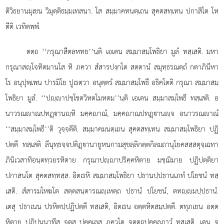
ติวิธยานมุเขน วิมุตฺติธมฺมเทสนา. โส สมฺมาคทนตฺเถน สุคตสทฺเทน ปกาสิโต โห
ตีติ เวทิตพฺพํ.
ตตฺถ ‘‘กรุณาสีตลหทย’’นฺติ เอเตน สมฺมาสมฺโพธิยา มูลํ ทสฺเสติ. มหา
กรุณาสฺโจทิตมานโส หิ ภควา สํสารปงฺกโต สตฺตานํ สมุทฺธรณตฺถํ กตาภินีหา
โร อนุปุพฺเพน ปารมิโย ปูเรตฺวา อนุตฺตรํ สมฺมาสมฺโพธึ อธิคโตติ กรุณา สมฺมาสมฺ
โพธิยา มูลํ. ‘‘ปฺาปชฺโชตวิหตโมหตม’’นฺติ เอเตน สมฺมาสมฺโพธึ ทสฺเสติ. อ
นาวรณาณปทฏฺานฺหิ มคฺคาณํ, มคฺคาณปทฏฺานฺจ อนาวรณาณํ
‘‘สมฺมาสมฺโพธี’’ติ วุจฺจตีติ. สมฺมาคมนตฺเถน สุคตสทฺเทน สมฺมาสมฺโพธิยา ปฏิ
ปตฺตึ ทสฺเสติ ลีนุทฺธจฺจปติฏฺานายูหนกามสุขลฺลิกตฺตกิลมถานุโยคสสฺสตุจฺเฉทา
ภินิเวสาทิอนฺตทฺวยรหิตาย กรุณาปฺาปริคฺคหิตาย มชฺฌิมาย ปฏิปตฺติยา
ปกาสนโต สุคตสทฺทสฺส. อิตเรหิ สมฺมาสมฺโพธิยา ปธานปฺปธานเภทํ ปโยชนํ ทสฺ
เสติ. สํสารมโหฆโต สตฺตสนฺตารณฺเหตฺถ ปธานํ ปโยชนํ, ตทฺมปฺปธานํ.
เตสุ ปธาเนน ปรหิตปฺปฏิปตฺตึ ทสฺเสติ, อิตเรน อตฺตหิตสมฺปตฺตึ. ตทุภเยน อตฺต
หิตาย
ปฏิปนฺนาทีสุ จตูสุ ปุคฺคเลสุ ภควโต จตุตฺถปุคฺคลภาวํ ทสฺเสติ. เตน จ