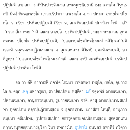
ปฏิปตฺติ ลาภสกฺการาทินิรเปกฺขจิตฺตสฺส สพฺพทุกฺขนิยฺยานิกธมฺมเทสนโต วิรุทฺเธ
สุปิ นิจฺจํ หิตชฺฌาสยโต าณปริปากกาลาคมนโต จ. สา ปเนตฺถ อาสยโต ปโย
คโต จ ทุวิธา, ปรหิตปฺปฏิปตฺติ ติวิธา จ, อตฺตหิตสมฺปตฺติ
ปกาสิตา โหติ. กถํ?
‘‘กรุณาสีตลหทย’’นฺติ เอเตน อาสยโต ปรหิตปฺปฏิปตฺติ
, สมฺมาคทนตฺเถน สุคต
สทฺเทน ปโยคโต ปรหิตปฺปฏิปตฺติ, ‘‘ปฺาปชฺโชตวิหตโมหตมํ คติวิมุตฺต’’นฺติ
เอเตหิ จตุสจฺจสมฺปฏิเวธนตฺเถน จ สุคตสทฺเทน ติวิธาปิ อตฺตหิตสมฺปตฺติ, อว
สิฏฺเน ‘‘ปฺาปชฺโชตวิหตโมหตม’’นฺติ เอเตน จาปิ อตฺตหิตสมฺปตฺติ ปรหิตปฺ
ปฏิปตฺติ ปกาสิตา โหตีติ.
อถ วา ตีหิ อากาเรหิ ภควโต โถมนา เวทิตพฺพา เหตุโต, ผลโต, อุปการ
โต จ. ตตฺถ
เหตุ
มหากรุณา, สา ปมปเทน ทสฺสิตา.
ผลํ
จตุพฺพิธํ าณสมฺปทา,
ปหานสมฺปทา, อานุภาวสมฺปทา, รูปกายสมฺปทา จาติ. ตาสุ าณปฺปหานสมฺป
ทา ทุติยปเทน สจฺจปฺปฏิเวธนตฺเถน จ สุคตสทฺเทน ปกาสิตา โหนฺติ, อานุภาว
สมฺปทา ตติยปเทน, รูปกายสมฺปทา ยถาวุตฺตกายคมนโสภนตฺเถน สุคตสทฺเทน
ลกฺขณานุพฺยฺชนปาริปูริยา วินา ตทภาวโต.
อุปกาโร
อนนฺตรํ อพาหิรํ กริตฺวา