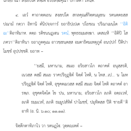
นกลฺยาณา สงฺเขปโต สพฺเพ อริยสงฺฆคุณา ปกาสิตา โหนฺติ.
. เอวํ
คาถาตฺตเยน สงฺเขปโต สกลคุณสํกิตฺตนมุเขน รตนตฺตยสฺส
๔
ปณามํ กตฺวา อิทานิ ตํนิปจฺจการํ ยถาธิปฺเปเต ปโยชเน ปริณาเมนฺโต
‘‘อิติ
เม’’
ติอาทิมาห. ตตฺถ รติชนนฏฺเน
รตนํ,
พุทฺธธมฺมสงฺฆา. เตสฺหิ ‘‘อิติปิ โส
ภควา’’ติอาทินา ยถาภูตคุเณ อาวชฺเชนฺตสฺส อมตาธิคมเหตุภูตํ อนปฺปกํ ปีติปา
โมชฺชํ อุปฺปชฺชติ. ยถาห –
‘‘ยสฺมึ, มหานาม, สมเย อริยสาวโก ตถาคตํ อนุสฺสรติ,
เนวสฺส ตสฺมึ สมเย ราคปริยุฏฺิตํ จิตฺตํ โหติ, น โทส…เป… น โมห
ปริยุฏฺิตํ จิตฺตํ โหติ, อุชุคตเมวสฺส ตสฺมึ สมเย จิตฺตํ โหติ ตถาคตํ อา
รพฺภ. อุชุคตจิตฺโต โข ปน, มหานาม, อริยสาวโก ลภติ อตฺถเวทํ,
ลภติ ธมฺมเวทํ, ลภติ ธมฺมูปสํหิตํ ปาโมชฺชํ, ปมุทิตสฺส ปีติ ชายตี’’ติ
อาทิ (อ. นิ. ๖.๑๐; ๑๑.๑๑).
จิตฺตีกตาทิภาโว วา รตนฏฺโ. วุตฺตฺเหตํ –