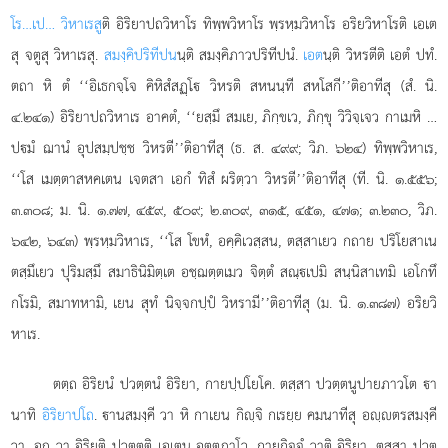
โร…เป… วิหาเรสู
ติ อิริยาปถวิหาโร ทิพฺพวิหาโร พฺรหฺมวิหาโร อริยวิหาโรติ เอเต
สุ จตูสุ วิหาเรสุ.
สมงฺคิปริทีปน
นฺติ สมงฺคิภาวปริทีปนํ.
เอต
นฺติ วิหรตีติ เอตํ ปทํ.
ตถา หิ ตํ ‘‘อิเธกจฺโจ คิหิสํสฏฺโ วิหรติ สหนนฺที สหโสกี’’ติอาทีสุ (สํ. นิ.
๔.๒๔๑) อิริยาปถวิหาเร อาคตํ, ‘‘ยสฺมึ สมเย, ภิกฺขเว, ภิกฺขุ วิวิจฺเจว กาเมหิ
…
ปมํ ฌานํ อุปสมฺปชฺช วิหรตี’’ติอาทีสุ (ธ. ส. ๔๙๙; วิภ. ๖๒๔) ทิพฺพวิหาเร,
‘‘โส เมตฺตาสหคเตน เจตสา เอกํ ทิสํ ผริตฺวา วิหรตี’’ติอาทีสุ (ที. นิ. ๑.๕๕๖;
๓.๓๐๘; ม. นิ. ๑.๗๗, ๔๕๙, ๕๐๙; ๒.๓๐๙, ๓๑๕, ๔๕๑, ๔๗๑; ๓.๒๓๐, วิภ.
๖๔๒, ๖๔๓) พฺรหฺมวิหาเร, ‘‘โส โขหํ, อคฺคิเวสฺสน, ตสฺสาเยว กถาย ปริโยสาเน
ตสฺมึเยว ปุริมสฺมึ สมาธินิมิตฺเต อชฺฌตฺตเมว จิตฺตํ สณฺเปมิ สนฺนิสาเทมิ เอโกทึ
กโรมิ, สมาทหามิ, เยน สุทํ นิจฺจกปฺปํ วิหรามี’’ติอาทีสุ (ม. นิ. ๑.๓๘๗) อริยวิ
หาเร.
ตตฺถ อิริยนํ ปวตฺตนํ อิริยา, กายปฺปโยโค. ตสฺสา ปวตฺตนูปายภาวโต า
นาทิ
อิริยาปโถ
. านสมงฺคี วา หิ กาเยน กิฺจิ กเรยฺย คมนาทีสุ อฺตรสมงฺคี
วา. อถ วา อิริยติ ปวตฺตติ เอเตน อตฺตภาโว, กายกิจฺจํ วาติ อิริยา, ตสฺสา ปวตฺ