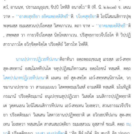
ตฺวํ, อานนฺท, ปธานมนุยุฺช, ขิปฺปํ โหหิสิ อนาสโว’’ติ (ที. นิ. ๒.๒๐๗) จ. เตเน
วาห –
‘‘อาสยสุทฺธิยา อธิคมพฺยตฺติสิทฺธี’’
ติ.
ปโยคสุทฺธิยา
ติ โยนิโสมนสิการปุพฺ
พงฺคมสฺส ธมฺมสฺสวนปฺปโยคสฺส วิสทภาเวน. ตถา จาห –
‘‘อาคมพฺยตฺติสิทฺธี’’
ติ
, สพฺพสฺส วา กายวจีปโยคสฺส นิทฺโทสภาเวน. ปริสุทฺธกายวจีปโยโค หิ วิปฺปฏิ
สาราภาวโต อวิกฺขิตฺตจิตฺโต ปริยตฺติยํ วิสารโท โหตีติ.
นานปฺปการปฏิเวธทีปเกนา
ติอาทินา
อตฺถพฺยฺชเนสุ เถรสฺส เอวํ-สทฺท
สุต-สทฺทานํ อสมฺโมหทีปนโต จตุปฺปฏิสมฺภิทาวเสน อตฺถโยชนํ ทสฺเสติ. ตตฺถ
โสตปฺปเภทปฏิเวธทีปเกนา
ติ เอเตน อยํ สุต-สทฺโท เอวํ-สทฺทสนฺนิธานโต, วกฺ
ขมานาเปกฺขาย วา สามฺเเนว โสตพฺพธมฺมวิเสสํ อามสตีติ ทสฺเสติ. มโนทิฏฺิ
กรณานํ ปริยตฺติธมฺมานํ อนุเปกฺขนสุปฺปฏิเวธา วิเสสโต มนสิการปฺปฏิพทฺธาติ
เต วุตฺตนเยน โยนิโสมนสิการทีปเกน เอวํ-สทฺเทน โยเชตฺวา, สวนธารณวจีปริจ
ยา ปริยตฺติธมฺมา วิเสเสน โสตาวธานปฺปฏิพทฺธาติ เต อวิกฺเขปทีปเกน สุต-สทฺ
เทน โยเชตฺวา ทสฺเสนฺโต สาสนสมฺปตฺติยา ธมฺมสฺสวเน อุสฺสาหํ ชเนติ. ตตฺถ
ธมฺ
มา
ติ ปริยตฺติธมฺมา.
มนสา อนุเปกฺขิตา
ติ ‘‘อิธ สีลํ กถิตํ, อิธ สมาธิ, อิธ ปฺา,