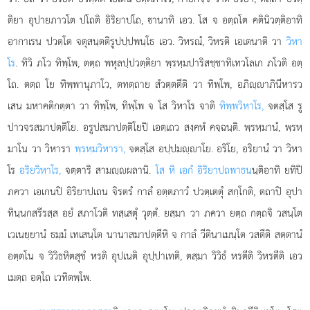
ติยา อุปายภาวโต ปโถติ อิริยาปโถ, านาทิ เอว. โส จ อตฺถโต คตินิวตฺติอาทิ
อากาเรน ปวตฺโต จตุสนฺตติรูปปฺปพนฺโธ เอว. วิหรณํ, วิหรติ เอเตนาติ วา
วิหา
โร
. ทิวิ ภโว ทิพฺโพ, ตตฺถ พหุลปฺปวตฺติยา พฺรหฺมปาริสชฺชาทิเทวโลเก ภโวติ อตฺ
โถ. ตตฺถ โย ทิพฺพานุภาโว, ตทตฺถาย สํวตฺตตีติ วา ทิพฺโพ, อภิฺาภินีหารว
เสน มหาคติกตฺตา วา ทิพฺโพ, ทิพฺโพ จ โส วิหาโร จาติ
ทิพฺพวิหาโร,
จตสฺโส รู
ปาวจรสมาปตฺติโย. อรูปสมาปตฺติโยปิ เอตฺเถว สงฺคหํ คจฺฉนฺติ. พฺรหฺมานํ, พฺรหฺ
มาโน วา วิหารา
พฺรหฺมวิหารา,
จตสฺโส อปฺปมฺาโย. อริโย, อริยานํ วา วิหา
โร
อริยวิหาโร,
จตฺตาริ สามฺผลานิ.
โส หิ เอกํ อิริยาปถพาธน
นฺติอาทิ ยทิปิ
ภควา เอเกนปิ อิริยาปเถน จิรตรํ กาลํ อตฺตภาวํ ปวตฺเตตุํ สกฺโกติ, ตถาปิ อุปา
ทินฺนกสรีรสฺส อยํ สภาโวติ ทสฺเสตุํ วุตฺตํ. ยสฺมา วา ภควา ยตฺถ กตฺถจิ วสนฺโต
เวเนยฺยานํ ธมฺมํ เทเสนฺโต นานาสมาปตฺตีหิ
จ กาลํ วีตินาเมนฺโต วสตีติ สตฺตานํ
อตฺตโน จ วิวิธหิตสุขํ หรติ อุปเนติ อุปฺปาเทติ, ตสฺมา วิวิธํ หรตีติ วิหรตีติ เอว
เมตฺถ อตฺโถ เวทิตพฺโพ.