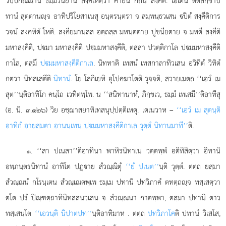
วิปฺปกิณฺณานํ ธมฺมวินยานํ สงฺคเหตฺวา คายนํ กถนํ สงฺคีติ. เอเตน ตํตํสิกฺขาป
ทานํ สุตฺตานฺจ อาทิปริโยสาเนสุ
อนฺตรนฺตรา จ สมฺพนฺธวเสน ปิตํ สงฺคีติการ
วจนํ สงฺคหิตํ โหติ. สงฺคียมานสฺส อตฺถสฺส มหนฺตตาย ปูชนียตาย จ มหตี สงฺคีติ
มหาสงฺคีติ, ปมา มหาสงฺคีติ ปมมหาสงฺคีติ, ตสฺสา ปวตฺติกาโล ปมมหาสงฺคีติ
กาโล, ตสฺมึ
ปมมหาสงฺคีติกาเล
. นิททาติ เทสนํ เทสกาลาทิวเสน อวิทิตํ วิทิตํ
กตฺวา นิทสฺเสตีติ
นิทานํ
. โย โลกิเยหิ อุโปคฺฆาโตติ วุจฺจติ, สฺวายเมตฺถ ‘‘เอวํ เม
สุต’’นฺติอาทิโก คนฺโถ เวทิตพฺโพ. น ‘‘สนิทานาหํ, ภิกฺขเว, ธมฺมํ เทเสมี’’ติอาทีสุ
(อ. นิ. ๓.๑๒๖) วิย อชฺฌาสยาทิเทสนุปฺปตฺติเหตุ. เตเนวาห –
‘‘เอวํ เม สุตนฺติ
อาทิกํ อายสฺมตา อานนฺเทน ปมมหาสงฺคีติกาเล วุตฺตํ นิทานมาที’’
ติ.
. ‘‘สา ปเนสา’’ติอาทินา พาหิรนิทาเน วตฺตพฺพํ อติทิสิตฺวา อิทานิ
๑
อพฺภนฺตรนิทานํ อาทิโต ปฏฺาย สํวณฺณิตุํ
‘‘ยํ ปเนต’’
นฺติ วุตฺตํ. ตตฺถ ยสฺมา
สํวณฺณนํ กโรนฺเตน สํวณฺเณตพฺเพ ธมฺเม ปทานิ ปทวิภาคํ ตทตฺถฺจ ทสฺเสตฺวา
ตโต ปรํ ปิณฺฑตฺถาทินิทสฺสนวเสน จ สํวณฺณนา กาตพฺพา, ตสฺมา ปทานิ ตาว
ทสฺเสนฺโต
‘‘เอวนฺติ นิปาตปท’’
นฺติอาทิมาห
. ตตฺถ
ปทวิภาโค
ติ ปทานํ วิเสโส,