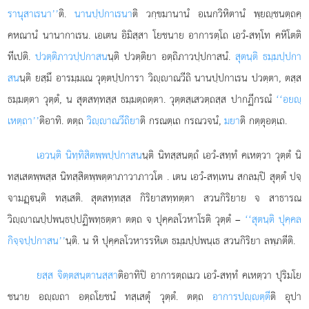
รานุสาเรนา’’
ติ.
นานปฺปกาเรนา
ติ วกฺขมานานํ อเนกวิหิตานํ
พฺยฺชนตฺถคฺ
คหณานํ นานากาเรน. เอเตน อิมิสฺสา โยชนาย อาการตฺโถ เอวํ-สทฺโท คหิโตติ
ทีเปติ.
ปวตฺติภาวปฺปกาสน
นฺติ ปวตฺติยา อตฺถิภาวปฺปกาสนํ.
สุตนฺติ ธมฺมปฺปกา
สน
นฺติ ยสฺมึ อารมฺมเณ วุตฺตปฺปการา วิฺาณวีถิ นานปฺปกาเรน ปวตฺตา, ตสฺส
ธมฺมตฺตา วุตฺตํ, น สุตสทฺทสฺส ธมฺมตฺถตฺตา. วุตฺตสฺเสวตฺถสฺส ปากฏีกรณํ
‘‘อยฺ
เหตฺถา’’
ติอาทิ. ตตฺถ
วิฺาณวีถิยา
ติ กรณตฺเถ กรณวจนํ,
มยา
ติ กตฺตุอตฺเถ.
เอวนฺติ นิทฺทิสิตพฺพปฺปกาสน
นฺติ นิทสฺสนตฺถํ เอวํ-สทฺทํ คเหตฺวา วุตฺตํ นิ
ทสฺเสตพฺพสฺส นิทสฺสิตพฺพตฺตาภาวาภาวโต
. เตน เอวํ-สทฺเทน สกลมฺปิ สุตฺตํ ปจฺ
จามฏฺนฺติ ทสฺเสติ. สุตสทฺทสฺส กิริยาสทฺทตฺตา สวนกิริยาย จ สาธารณ
วิฺาณปฺปพนฺธปฺปฏิพทฺธตฺตา ตตฺถ จ ปุคฺคลโวหาโรติ วุตฺตํ –
‘‘สุตนฺติ ปุคฺคล
กิจฺจปฺปกาสน’’
นฺติ. น หิ ปุคฺคลโวหารรหิเต ธมฺมปฺปพนฺเธ สวนกิริยา ลพฺภตีติ.
ยสฺส จิตฺตสนฺตานสฺสา
ติอาทิปิ อาการตฺถเมว เอวํ-สทฺทํ คเหตฺวา ปุริมโย
ชนาย อฺถา อตฺถโยชนํ ทสฺเสตุํ วุตฺตํ. ตตฺถ
อาการปฺตฺตี
ติ อุปา