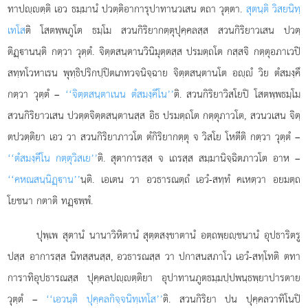
ทาปฺตฺติ เอว ธมฺมานํ ปวตฺติอาการุปาทานวเสน ตถา วุตฺตา.
สุตนฺติ วิสยนิทฺ
เทโส
ติ โสตพฺพภูโต ธมฺโม สวนกิริยากตฺตุปุคฺคลสฺส สวนกิริยาวเสน ปวตฺ
ติฏฺานนฺติ กตฺวา วุตฺตํ. จิตฺตสนฺตานวินิมุตฺตสฺส ปรมตฺถโต กสฺสจิ กตฺตุอภาเวปิ
สทฺทโวหาเรน พุทฺธิปริกปฺปิตเภทวจนิจฺฉาย จิตฺตสนฺตานโต อฺํ วิย ตํสมงฺคึ
กตฺวา วุตฺตํ –
‘‘จิตฺตสนฺตาเนน ตํสมงฺคีโน’’
ติ. สวนกิริยาวิสโยปิ โสตพฺพธมฺโม
สวนกิริยาวเสน ปวตฺตจิตฺตสนฺตานสฺส อิธ ปรมตฺถโต กตฺตุภาวโต, สวนวเสน จิตฺ
ตปวตฺติยา เอว วา สวนกิริยาภาวโต ตํกิริยากตฺตุ จ วิสโย โหตีติ กตฺวา วุตฺตํ –
‘‘ตํสมงฺคีโน กตฺตุวิสเย’’
ติ. สุตาการสฺส จ เถรสฺส สมฺมานิจฺฉิตภาวโต อาห –
‘‘คหณสนฺนิฏฺาน’’
นฺติ. เอเตน วา อวธารณตฺถํ เอวํ-สทฺทํ คเหตฺวา อยมตฺถ
โยชนา กตาติ ทฏฺพฺพํ.
ปุพฺเพ สุตานํ นานาวิหิตานํ สุตฺตสงฺขาตานํ อตฺถพฺยฺชนานํ อุปธาริตรู
ปสฺส อาการสฺส นิทสฺสนสฺส, อวธารณสฺส วา ปกาสนสภาโว
เอวํ-สทฺโทติ ตทา
การาทิอุปธารณสฺส ปุคฺคลปฺตฺติยา อุปาทานภูตธมฺมปฺปพนฺธพฺยาปารตาย
วุตฺตํ –
‘‘เอวนฺติ ปุคฺคลกิจฺจนิทฺเทโส’’
ติ. สวนกิริยา ปน ปุคฺคลวาทิโนปิ