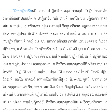
วิวิธปาฏิหาริย
นฺติ เอตฺถ ปาฏิหาริยปทสฺส วจนตฺถํ ‘‘ปฏิปกฺขหรณโต
ราคาทิกิเลสาปนยนโต จ ปาฏิหาริย’’นฺติ วทนฺติ. ภควโต ปน ปฏิปกฺขา ราคา
ทโย น สนฺติ
, เย หริตพฺพา. ปุถุชฺชนานมฺปิ วิคตูปกฺกิเลเส อฏฺคุณสมนฺนาคเต
จิตฺเต หตปฏิปกฺเข อิทฺธิวิธํ ปวตฺตติ, ตสฺมา ตตฺถ ปวตฺตโวหาเรน จ น สกฺกา อิธ
‘‘ปาฏิหาริย’’นฺติ วตฺถุํ. สเจ ปน มหาการุณิกสฺส ภควโต เวเนยฺยคตา จ กิเลสา
ปฏิปกฺขา, เตสํ หรณโต ‘‘ปาฏิหาริย’’นฺติ วุตฺตํ, เอวํ สติ ยุตฺตเมตํ. อถ วา ภคว
โต จ สาสนสฺส จ ปฏิปกฺขา ติตฺถิยา, เตสํ หรณโต ปาฏิหาริยํ. เต หิ ทิฏฺิหรณว
เสน จ ทิฏฺิปฺปกาสเน อสมตฺถภาเวน จ อิทฺธิอาเทสนานุสาสนีหิ หริตา อปนีตา
โหนฺตีติ. ‘‘ปฏี’’ติ วา อยํ สทฺโท ‘‘ปจฺฉา’’ติ เอตสฺส อตฺถํ โพเธติ ‘‘ตสฺมึ ปฏิป
วิฏฺมฺหิ, อฺโ อาคฺฉิ พฺราหฺมโณ’’ติอาทีสุ (สุ. นิ. ๙๘๕; จูฬนิ. ปารายนวคฺ
โค, วตฺถุคาถา ๔) วิย, ตสฺมา สมาหิเต จิตฺเต วิคตูปกฺกิเลเส กตกิจฺเจน ปจฺฉา
หริตพฺพํ ปวตฺเตตพฺพนฺติ ปฏิหาริยํ, อตฺตโน วา อุปกฺกิเลเสสุ จตุตฺถชฺฌานมคฺเคหิ
หริเตสุ ปจฺฉา หรณํ ปฏิหาริยํ, อิทฺธิอาเทสนานุสาสนิโย จ วิคตูปกฺกิเลเสน ก
ตกิจฺเจน จ สตฺตหิตตฺถํ ปุน ปวตฺเตตพฺพา, หริเตสุ จ อตฺตโน อุปกฺกิเลเสสุ ปรสตฺ