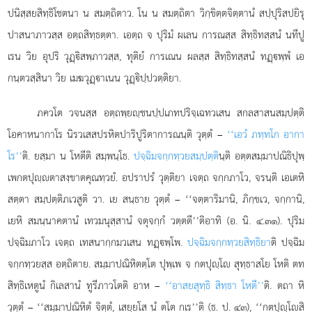
ปนิสฺสยสิทฺธิโชตนา น สมตฺถิตาว. โน น สมตฺถิตา วิกฺขิตฺตจิตฺตานํ สปฺปุริสปยิรุ
ปาสนาภาวสฺส อตฺถสิทฺธตฺตา. เอตฺถ จ ปุริมํ ผเลน การณสฺส สิทฺธิทสฺสนํ นทีปู
เรน วิย อุปริ วุฏฺิสพฺภาวสฺส, ทุติยํ การเณน ผลสฺส สิทฺธิทสฺสนํ ทฏฺพฺพํ เอ
กนฺตวสฺสินา วิย เมฆวุฏฺาเนน วุฏฺิปฺปวตฺติยา.
ภควโต วจนสฺส อตฺถพฺยฺชนปฺปเภทปริจฺเฉทวเสน สกลสาสนสมฺปตฺติ
โอคาหนากาโร นิรวเสสปรหิตปาริปูริตาการณนฺติ วุตฺตํ –
‘‘เอวํ ภทฺทโก อากา
โร’’
ติ. ยสฺมา น โหตีติ สมฺพนฺโธ.
ปจฺฉิมจกฺกทฺวยสมฺปตฺติ
นฺติ อตฺตสมฺมาปณิธิปุพฺ
เพกตปุฺตาสงฺขาตคุณทฺวยํ. อปราปรํ วุตฺติยา เจตฺถ จกฺกภาโว, จรนฺติ เอเตหิ
สตฺตา สมฺปตฺติภเวสูติ วา. เย สนฺธาย วุตฺตํ – ‘‘จตฺตาริมานิ, ภิกฺขเว, จกฺกานิ,
เยหิ สมนฺนาคตานํ เทวมนุสฺสานํ จตุจกฺกํ วตฺตตี’’ติอาทิ (อ. นิ. ๔.๓๑). ปุริม
ปจฺฉิมภาโว เจตฺถ เทสนากฺกมวเสน ทฏฺพฺโพ.
ปจฺฉิมจกฺกทฺวยสิทฺธิยา
ติ ปจฺฉิม
จกฺกทฺวยสฺส อตฺถิตาย. สมฺมาปณิหิตตฺโต ปุพฺเพ จ กตปุฺโ สุทฺธาสโย โหติ ตท
สิทฺธิเหตูนํ กิเลสานํ ทูรีภาวโตติ อาห –
‘‘อาสยสุทฺธิ สิทฺธา โหตี’’
ติ. ตถา หิ
วุตฺตํ – ‘‘สมฺมาปณิหิตํ จิตฺตํ, เสยฺยโส นํ ตโต กเร’’ติ (ธ. ป. ๔๓), ‘‘กตปุฺโสิ