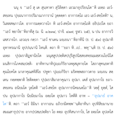
นนุ จ ‘‘เอวํ สุ เต สุนฺหาตา สุวิลิตฺตา เอวมายุปริยนฺโต’’ติ เอตฺถ เอวํ-
สทฺเทน ปุจฺฉนาการปริมาณาการานํ วุตฺตตฺตา อาการตฺโถ เอว เอวํ-สทฺโทติ? น,
วิเสสสพฺภาวโต. อาการมตฺตวาจโก หิ เอวํ-สทฺโท อาการตฺโถติ อธิปฺเปโต ยถา
‘‘เอวํ พฺยาโข’’ติอาทีสุ (ม. นิ. ๑.๒๓๔; ปาจิ. ๔๑๗; จูฬว. ๖๕), น ปน อาการวิ
เสสวาจโก. เอวฺจ กตฺวา ‘‘เอวํ ชาเตน มจฺเจนา’’ติอาทีนิ (ธ. ป. ๕๓) อุปมาทิ
อุทาหรณานิ อุปปนฺนานิ โหนฺติ. ตถา หิ ‘‘ยถา หิ…เป… พหุ’’นฺติ (ธ. ป. ๕๓)
เอตฺถ ปุปฺผราสิฏฺานิยโต มนุสฺสูปปตฺติสปฺปุริสูปนิสฺสยสทฺธมฺมสฺสวนโยนิโส
มนสิการโภคสมฺปตฺติ- อาทิทานาทิปุฺกิริยาเหตุสมุทายโต โสภาสุคนฺธตาทิ
คุณโยคโต มาลาคุณสทิสิโย ปหูตา ปุฺกิริยา มริตพฺพสภาวตาย มจฺเจน สตฺ
เตน กตฺตพฺพาติ โชติตตฺตา ปุปฺผราสิมาลาคุณาว อุปมา. เตสํ อุปมากาโร ยถา-
สทฺเทน อนิยมโต วุตฺโตติ ‘‘เอวํ-สทฺโท อุปมาการนิคมนตฺโถ’’ติ วตฺตุํ ยุตฺตํ, โส
ปน อุปมากาโร นิยมิยมาโน อตฺถโต อุปมาว โหตีติ อาห –
‘‘อุปมายํ อาค
โต’’
ติ. ตถา ‘‘เอวํ อิมินา อากาเรน อภิกฺกมิตพฺพ’’นฺติอาทินา อุปทิสิยมานาย
สมณสารุปฺปาย อากปฺปสมฺปตฺติยา โย ตตฺถ อุปทิสนากาโร, โส อตฺถโต อุปเทโส