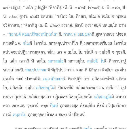
๑๑) เสฏฺเ, ‘‘เอโก วูปกฏฺโ’’ติอาทีสุ (ที. นิ. ๑.๔๐๕; ๒.๒๑๕; ม. นิ. ๑.๘๐; สํ.
นิ. ๓.๖๓; จูฬว. ๔๔๕) อสหาเย ‘‘เอโกว โข, ภิกฺขเว, ขโณ จ สมโย จ พฺรหฺม
จริยวาสายา’’ติอาทีสุ (อ. นิ. ๘.๒๙) สงฺขายํ. อิธาปิ สงฺขายนฺติ ทสฺเสนฺโต อาห
–
‘‘เอกนฺติ คณนปริจฺเฉทนิทฺเทโส’’
ติ.
กาลฺจ สมยฺจา
ติ ยุตฺตกาลฺจ ปจฺจย
สามคฺคิฺจ.
ขโณ
ติ โอกาโส. ตถาคตุปฺปาทาทิโก หิ มคฺคพฺรหฺมจริยสฺส โอกาโส
ตปฺปจฺจยปฺปฏิลาภเหตุตฺตา. ขโณ เอว จ สมโย. โย ขโณติ จ สมโยติ จ วุจฺจติ,
โส เอโก เอวาติ หิ อตฺโถ.
มหาสมโย
ติ มหาสมูโห.
สมโยปิ โข
ติ สิกฺขาปทปู
รณสฺส เหตุปิ.
สมยปฺปวาทเก
ติ ทิฏฺิปฺปวาทเก. ตตฺถ หิ นิสินฺนา ติตฺถิยา อตฺตโน
อตฺตโน สมยํ ปวทนฺตีติ.
อตฺถาภิสมยา
ติ หิตปฺปฏิลาภา. อภิสเมตพฺโพติ อภิสม
โย, อภิสมโย อตฺโถ
อภิสมยฏฺโ
ติ ปีฬนาทีนิ อภิสเมตพฺพภาเวน เอกีภาวํ อุป
เนตฺวา วุตฺตานิ. อภิสมยสฺส วา ปฏิเวธสฺส วิสยภูโต อตฺโถ
อภิสมยฏฺโ
ติ ตาเนว
ตถา เอกตฺเตน วุตฺตานิ. ตตฺถ
ปีฬนํ
ทุกฺขสจฺจสฺส ตํสมงฺคิโน หึสนํ อวิปฺผาริกตา
กรณํ.
สนฺตาโป
ทุกฺขทุกฺขตาทิวเสน สนฺตปนํ ปริทหนํ.
ตตฺถ สหการิการเณ สนิชฺฌํ สเมติ สมเวตีติ
สมโย,
สมวาโย. สเมติ สมา