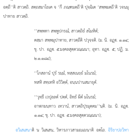
อตฺถี’’ติ สาวตฺถิ. สตฺถสมาโยเค จ ‘กึ ภณฺฑมตฺถี’ติ ปุจฺฉิเต ‘สพฺพมตฺถี’ติ วจนมุ
ปาทาย สาวตฺถิ.
‘‘สพฺพทา สพฺพูปกรณํ, สาวตฺถิยํ สโมหิตํ;
ตสฺมา สพฺพมุปาทาย, สาวตฺถีติ ปวุจฺจติ. (ม. นิ. อฏฺ. ๑.๑๔;
ขุ. ปา. อฏฺ. ๕.มงฺคลสุตฺตวณฺณนา; อุทา. อฏฺ. ๕; ปฏิ. ม.
๒.๑.๑๘๔);
‘‘โกสลานํ ปุรํ รมฺมํ, ทสฺสเนยฺยํ มโนรมํ;
ทสหิ สทฺเทหิ อวิวิตฺตํ, อนฺนปานสมายุตํ.
‘‘วุทฺธึ
เวปุลฺลตํ ปตฺตํ, อิทฺธํ ผีตํ มโนรมํ;
อาฬกมนฺทาว เทวานํ, สาวตฺถิปุรมุตฺตม’’นฺติ. (ม. นิ. อฏฺ.
๑.๑๔; ขุ. ปา. อฏฺ. ๕.มงฺคลสุตฺตวณฺณนา);
อวิเสเสนา
ติ น วิเสเสน, วิหารภาวสามฺเนาติ อตฺโถ.
อิริยาปถวิหา