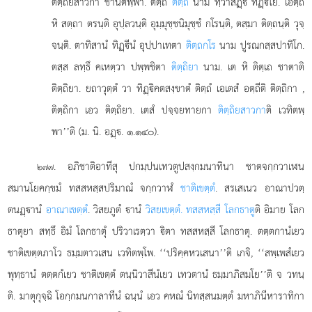
ติตฺถิยสาวกา ชานิตพฺพา. ตตฺถ
ติตฺถํ
นาม ทฺวาสฏฺิ ทิฏฺิโย. เอตฺถ
หิ สตฺถา ตรนฺติ อุปฺลวนฺติ อุมฺมุชฺชนิมุชฺชํ กโรนฺติ, ตสฺมา ติตฺถนฺติ วุจฺ
จนฺติ. ตาทิสานํ ทิฏฺีนํ อุปฺปาเทตา
ติตฺถกโร
นาม ปูรณกสฺสปาทิโก.
ตสฺส ลทฺธึ คเหตฺวา ปพฺพชิตา
ติตฺถิยา
นาม. เต หิ ติตฺเถ ชาตาติ
ติตฺถิยา. ยถาวุตฺตํ วา ทิฏฺิคตสงฺขาตํ ติตฺถํ เอเตสํ อตฺถีติ ติตฺถิกา
,
ติตฺถิกา เอว ติตฺถิยา. เตสํ ปจฺจยทายกา
ติตฺถิยสาวกา
ติ เวทิตพฺ
พา’’ติ (ม. นิ. อฏฺ. ๑.๑๔๐).
. อภิชาติอาทีสุ ปกมฺปนเทวตูปสงฺกมนาทินา ชาตจกฺกวาเฬน
๒๗๗
สมานโยคกฺขมํ ทสสหสฺสปริมาณํ จกฺกวาฬํ
ชาติเขตฺตํ
. สรเสเนว อาณาปวตฺ
ตนฏฺานํ
อาณาเขตฺตํ
. วิสยภูตํ านํ
วิสยเขตฺตํ. ทสสหสฺสี โลกธาตู
ติ อิมาย โลก
ธาตุยา สทฺธึ อิมํ โลกธาตุํ ปริวาเรตฺวา ิตา ทสสหสฺสี โลกธาตุ. ตตฺตกานํเยว
ชาติเขตฺตภาโว ธมฺมตาวเสน เวทิตพฺโพ. ‘‘ปริคฺคหวเสนา’’ติ เกจิ, ‘‘สพฺเพสํเยว
พุทฺธานํ ตตฺตกํเยว ชาติเขตฺตํ ตนฺนิวาสีนํเยว เทวตานํ ธมฺมาภิสมโย’’ติ จ วทนฺ
ติ. มาตุกุจฺฉิ โอกฺกมนกาลาทีนํ ฉนฺนํ เอว คหณํ นิทสฺสนมตฺตํ มหาภินีหาราทิกา