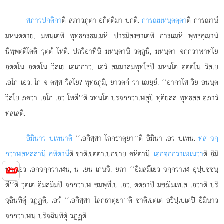
สภาวปกติกา
ติ สภาวภูตา อกิตฺติมา ปกติ.
การณมหนฺตตฺตา
ติ การณานํ
มหนฺตตาย, มหนฺเตหิ พุทฺธกรธมฺเมหิ ปารมิสงฺขาเตหิ การเณหิ พุทฺธคุณานํ
นิพฺพตฺติโตติ วุตฺตํ โหติ. ปถวีอาทีนิ มหนฺตานิ วตฺถูนิ, มหนฺตา จกฺกวาฬาทโย
อตฺตโน อตฺตโน วิสเย เอเกกาว, เอวํ สมฺมาสมฺพุทฺโธปิ มหนฺโต อตฺตโน วิสเย
เอโก เอว. โก จ ตสฺส วิสโย? พุทฺธภูมิ, ยาวตกํ วา เยฺยํ. ‘‘อากาโส วิย อนนฺต
วิสโย ภควา เอโก เอว โหตี’’ติ วทนฺโต ปรจกฺกวาเฬสุปิ ทุติยสฺส พุทฺธสฺส อภาวํ
ทสฺเสติ.
อิมินาว ปเทนาติ
‘‘เอกิสฺสา โลกธาตุยา’’ติ อิมินา เอว ปเทน.
ทส จกฺ
กวาฬสหสฺสานิ คหิตานี
ติ ชาติเขตฺตาเปกฺขาย คหิตานิ.
เอกจกฺกวาเฬเนวา
ติ อิมิ
📜
นา เอว เอกจกฺกวาเฬน, น เยน เกนจิ. ยถา ‘‘อิมสฺมึเยว จกฺกวาเฬ อุปฺปชฺชนฺ
ตี’’ติ วุตฺเต อิมสฺมิมฺปิ จกฺกวาเฬ ชมฺพุทีเป เอว, ตตฺถาปิ มชฺฌิมเทเส เอวาติ ปริ
จฺฉินฺทิตุํ วฏฺฏติ, เอวํ ‘‘เอกิสฺสา โลกธาตุยา’’ติ ชาติเขตฺเต อธิปฺเปเตปิ อิมินาว
จกฺกวาเฬน ปริจฺฉินฺทิตุํ วฏฺฏติ.