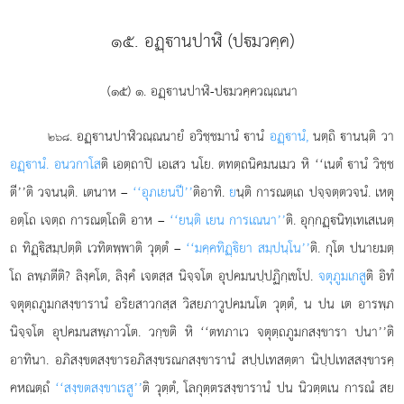
๑๕. อฏฺานปาฬิ (ปมวคฺค)
(๑๕) ๑. อฏฺานปาฬิ-ปมวคฺควณฺณนา
. อฏฺานปาฬิวณฺณนายํ
อวิชฺชมานํ านํ
อฏฺานํ,
นตฺถิ านนฺติ วา
๒๖๘
อฏฺานํ. อนวกาโส
ติ เอตฺถาปิ เอเสว นโย. ตทตฺถนิคมนเมว หิ ‘‘เนตํ านํ วิชฺช
ตี’’ติ วจนนฺติ. เตนาห –
‘‘อุภเยนปี’’
ติอาทิ.
ย
นฺติ การณตฺเถ ปจฺจตฺตวจนํ. เหตุ
อตฺโถ เจตฺถ การณตฺโถติ อาห –
‘‘ยนฺติ เยน การเณนา’’
ติ. อุกฺกฏฺนิทฺเทเสเนตฺ
ถ ทิฏฺิสมฺปตฺติ เวทิตพฺพาติ วุตฺตํ –
‘‘มคฺคทิฏฺิยา สมฺปนฺโน’’
ติ. กุโต ปนายมตฺ
โถ ลพฺภตีติ? ลิงฺคโต, ลิงฺคํ เจตสฺส นิจฺจโต อุปคมนปฺปฏิกฺเขโป.
จตุภูมเกสู
ติ อิทํ
จตุตฺถภูมกสงฺขารานํ อริยสาวกสฺส วิสยภาวูปคมนโต วุตฺตํ, น ปน เต อารพฺภ
นิจฺจโต อุปคมนสพฺภาวโต. วกฺขติ หิ ‘‘ตทภาเว จตุตฺถภูมกสงฺขารา ปนา’’ติ
อาทินา. อภิสงฺขตสงฺขารอภิสงฺขรณกสงฺขารานํ สปฺปเทสตฺตา นิปฺปเทสสงฺขารคฺ
คหณตฺถํ
‘‘สงฺขตสงฺขาเรสู’’
ติ วุตฺตํ, โลกุตฺตรสงฺขารานํ ปน นิวตฺตเน การณํ สย