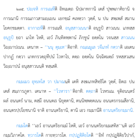
.
ปฺจหิ การเณหี
ติ อิทเมตฺถ นิปฺผาทกานิ เตสํ ปุพฺพภาคิยานิ จ
๒๗๕
การณานิ การณภาวสามฺเน เอกชฺฌํ คเหตฺวา วุตฺตํ, น ปน สพฺเพสํ สมาน
โยคกฺขมตฺตา.
อากาเรหี
ติ การเณหิ.
อนุสฺสาวเนนา
ติ อนุรูปํ สาวเนน. เภทสฺส
อนุรูปํ
ยถา เภโท โหติ, เอวํ ภินฺทิตพฺพานํ ภิกฺขูนํ อตฺตโน วจนสฺส
สาวเนน
วิฺาปเนน. เตนาห –
‘‘นนุ ตุมฺเห’’
ติอาทิ.
กณฺณมูเล วจีเภทํ กตฺวา
ติ เอเตน
ปากฏํ กตฺวา เภทกรวตฺถุทีปนํ โวหาโร, ตตฺถ อตฺตโน นิจฺฉิตมตฺถํ รหสฺสวเสน
วิฺาปนํ อนุสฺสาวนนฺติ ทสฺเสติ.
กมฺมเมว อุทฺเทโส วา ปมาณ
นฺติ เตหิ สงฺฆเภทสิทฺธิโต วุตฺตํ, อิตเร ปน
เตสํ สมฺภารภูตา. เตนาห –
‘‘โวหารา’’
ติอาทิ.
ตตฺถา
ติ โวหรเณ. จุติอนนฺตรํ
ผลํ อนนฺตรํ นาม, ตสฺมึ อนนฺตเร นิยุตฺตานิ, ตนฺนิพฺพตฺตเนน อนนฺตรกรณสีลานิ,
อนนฺตรปฺปโยชนานิ จาติ อานนฺตริยานิ, ตานิ เอว กมฺมานีติ
อานนฺตริยกมฺมานิ
.
กมฺมโต
ติ
‘‘เอวํ อานนฺตริยกมฺมํ โหติ, เอวํ อานนฺตริยกมฺมสทิส’’นฺติ เอวํ
กมฺมวิภาคโต.
ทฺวารโต
ติ กายทฺวารโต.
กปฺปฏฺิติยโต
ติ ‘‘อิทํ กปฺปฏฺิติยวิปากํ,