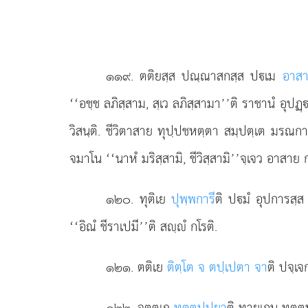
๑๑๙
. ตติยสฺส
ปณฺณาสกสฺส ปเม
อาส
‘‘อชฺช ลภิสฺสาม, สฺเว ลภิสฺสามา’’ติ ราชานํ อุปฏฺ
วิสนฺติ. ชีวิตาสาย ทุปฺปชหตฺตา สมฺปตฺเต มรณกาเลป
จมาโน ‘‘นาหํ มริสฺสามิ, ชีวิสฺสามิ’’จฺเจว อาสาย 
๑๒๐
. ทุติเย
ปุพฺพการี
ติ ปมํ อุปการสฺ
‘‘อิณํ ชีราเปมี’’ติ สฺํ กโรติ.
๑๒๑
. ตติเย
ติตฺโต จ ตปฺเปตา จา
ติ ปจฺเ
๑๒๒
. จตุตฺเถ
ทุตฺตปฺปยา
ติ ทายเกน ทุตฺต