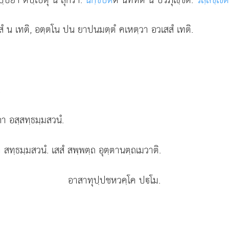
รสํ น เทติ, อตฺตโน ปน ยาปนมตฺตํ คเหตฺวา อวเสสํ เทติ.
.
กา อสฺสทฺธมฺมสวนํ.
า สทฺธมฺมสวนํ. เสสํ สพฺพตฺถ อุตฺตานตฺถเมวาติ.
อาสาทุปฺปชหวคฺโค ปโม.