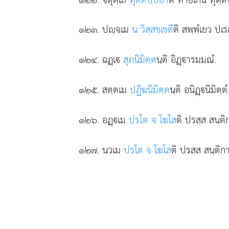
๑๒๓
. ปฺจเม
น วิสฺสชฺเชตี
ติ สพฺพํเยว ปเ
๑๒๔
. ฉฏฺเ
สุภนิมิตฺต
นฺติ อิฏฺารมฺมณํ.
๑๒๕
. สตฺตเม
ปฏิฆนิมิตฺต
นฺติ อนิฏฺนิมิตฺตํ
๑๒๖
. อฏฺเม
ปรโต จ โฆโส
ติ ปรสฺส สนฺติ
๑๒๗
. นวเม
ปรโต จ โฆโส
ติ ปรสฺส สนฺติก