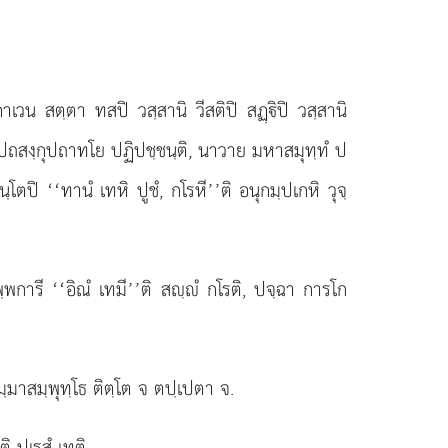
เวน สตฺตา ทสปิ วสฺสานิ วีสติปิ สฏฺิปิ วสฺสานิ
, อชปถสงฺกุปถาทโย ปฏิปชฺชนฺติ, นาวาย มหาสมุทฺทํ ป
โตปิ ‘‘ทานํ เทหิ ปูชํ, กโรหี’’ติ อนุกมฺปเกหิ วุจฺ
พการี ‘‘อิณํ เทมี’’ติ สฺํ กโรติ, ปจฺฉา การโก
มาสมฺพุทฺโธ ติตฺโต จ ตปฺเปตา จ.
ี
ติ ปเรสํ เทติ.