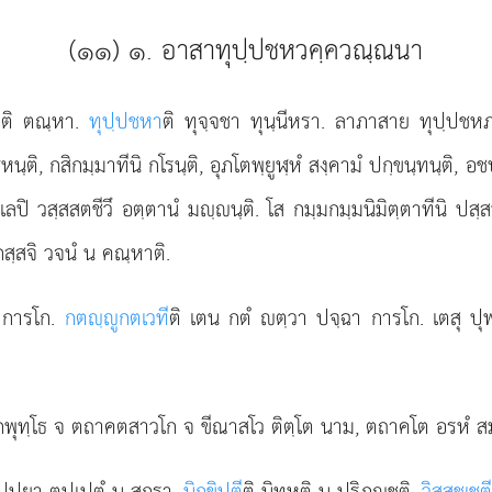
(๑๑) ๑. อาสาทุปฺปชหวคฺควณฺณนา
า
ติ ตณฺหา.
ทุปฺปชหา
ติ ทุจฺจชา ทุนฺนีหรา. ลาภาสาย ทุปฺปชหภา
หนฺติ, กสิกมฺมาทีนิ กโรนฺติ, อุภโตพฺยูฬฺหํ สงฺคามํ ปกฺขนฺทนฺติ
ิ วสฺสสตชีวึ อตฺตานํ มฺนฺติ. โส กมฺมกมฺมนิมิตฺตาทีนิ ปสฺสนฺ
กสฺสจิ วจนํ น คณฺหาติ.
ส การโก.
กตฺูกตเวที
ติ เตน กตํ ตฺวา ปจฺฉา การโก. เตสุ ปุพฺ
จกพุทฺโธ จ ตถาคตสาวโก จ ขีณาสโว ติตฺโต นาม, ตถาคโต อรหํ สมฺ
ปฺปยา ตปฺเปตุํ น สุกรา.
นิกฺขิปตี
ติ
นิทหติ น ปริภุฺชติ.
วิสฺสชฺเชต