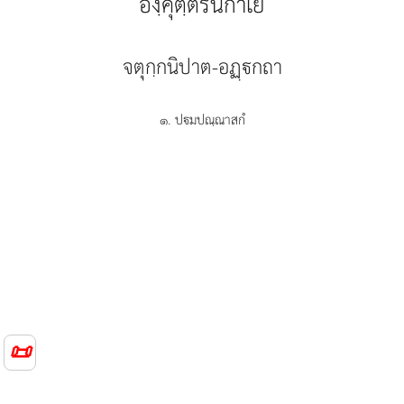
องฺคุตฺตรนิกาเย
จตุกฺกนิปาต-อฏฺกถา
๑. ปมปณฺณาสกํ
📜