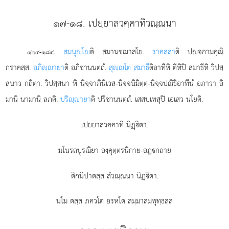
๑๗-๑๘. เปยฺยาลวคฺคาทิวณฺณนา
.
สมนุฺโ
ติ
สมานชฺฌาสโย.
ราคสฺสา
ติ ปฺจกามคุณิ
๑๖๔-๑๘๔
กราคสฺส.
อภิฺายา
ติ อภิชานนตฺถํ.
สุฺโต สมาธี
ติอาทีหิ ตีหิปิ สมาธีหิ วิปสฺ
สนาว กถิตา. วิปสฺสนา หิ นิจฺจาภินิเวส-นิจฺจนิมิตฺต-นิจฺจปณิธิอาทีนํ อภาวา อิ
มานิ นามานิ ลภติ.
ปริฺายา
ติ ปริชานนตฺถํ. เสสปเทสุปิ เอเสว นโยติ.
เปยฺยาลวคฺคาทิ นิฏฺิตา.
มโนรถปูรณิยา องฺคุตฺตรนิกาย-อฏฺกถาย
ติกนิปาตสฺส สํวณฺณนา นิฏฺิตา.
นโม ตสฺส ภควโต อรหโต สมฺมาสมฺพุทฺธสฺส