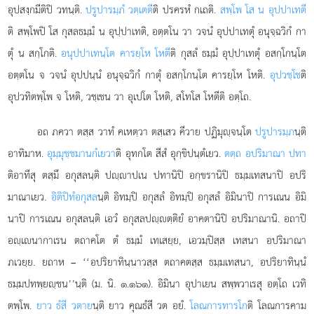
อุปสงฺกมีติปิ วทนฺติ.
ปรูปารมฺภํ วตฺเตตี
ติ ปรครหํ กเถติ.
สพฺโพ โส น อุปปาเทตี
ติ สพฺโพปิ โส กุสลธมฺมํ น อุปฺปาเทติ, อตฺตโน วา วจนํ อุปปาเทตุํ อนุจฺฉวิกํ กา
ตุํ น สกฺโกติ.
อนุปปาเทนฺโต คารยฺโห โหตี
ติ กุสลํ ธมฺมํ อุปฺปาเทตุํ อสกฺโกนฺโต
อตฺตโน จ วจนํ อุปปนฺนํ อนุจฺฉวิกํ กาตุํ อสกฺโกนฺโต คารยฺโห โหติ.
อุปวชฺโช
ติ
อุปวทิตพฺโพ จ โหติ, วชฺเชน วา อุเปโต โหติ, สโทโส โหตีติ อตฺโถ.
อถ ภควา ตสฺส วาทํ คเหตฺวา ตสฺเสว คีวาย ปฏิมุฺจนฺโต
ปรูปารมฺภ
นฺติ
อาทิมาห.
อุมฺมุชฺชมานกํเยวา
ติ
อุทกโต สีสํ อุกฺขิปนฺตํเยว.
ตตฺถ อปริมาณา ปทา
ติอาทีสุ ตสฺมึ อกุสลนฺติ ปฺาปเน ปทานิปิ อกฺขรานิปิ ธมฺมเทสนาปิ อปริ
มาณาเยว.
อิติปิทํ
อกุสล
นฺติ อิทมฺปิ อกุสลํ อิทมฺปิ อกุสลํ อิมินาปิ การเณน อิมิ
นาปิ การเณน อกุสลนฺติ เอวํ อกุสลปฺตฺติยํ อาคตานิปิ อปริมาณานิ. อถาปิ
อฺเนากาเรน ตถาคโต ตํ ธมฺมํ เทเสยฺย, เอวมฺปิสฺส เทสนา อปริมาณา
ภเวยฺย. ยถาห – ‘‘อปริยาทินฺนาวสฺส ตถาคตสฺส ธมฺมเทสนา, อปริยาทินฺนํ
ธมฺมปทพฺยฺชน’’นฺติ (ม. นิ. ๑.๑๖๑). อิมินา อุปาเยน สพฺพวาเรสุ อตฺโถ เวทิ
ตพฺโพ.
ยาว ธํสี วตาย
นฺติ ยาว คุณธํสี วต อยํ.
โลณการทารโก
ติ โลณการคาม