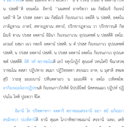
น ปสฺสตี’’ติ อยมตฺโถ. อิทานิ ‘‘มมสทฺทํ อาหริตฺวา
มม กิสฺมิฺจิ กิฺจนํ
นตฺถี’’ติ โส ปรสฺส อตฺตา มม กิสฺมิฺจิ กิฺจนภาเว อตฺถีติ น ปสฺสติ, อตฺตโน
ภาติฏฺาเน ภาตรํ, สหายฏฺาเน
สหายํ, ปริกฺขารฏฺาเน วา ปริกฺขารนฺติ กิสฺ
มิฺจิ าเน ปรสฺส อตฺตานํ อิมินา กิฺจนภาเวน อุปเนตพฺพํ น ปสฺสตีติ อตฺโถ.
เอวมยํ ยสฺมา เนว กตฺถจิ อตฺตานํ ปสฺสติ, น ตํ ปรสฺส กิฺจนภาเว อุปเนตพฺพํ
ปสฺสติ, น ปรสฺส อตฺตานํ ปสฺสติ, น ปรสฺส อตฺตานํ อตฺตโน กิฺจนภาเว อุปเนต
พฺพํ ปสฺสตีติ.
อิติ วทํ พฺราหฺมโณ
ติ เอวํ จตุกฺโกฏิกํ สุฺตํ วทนฺโตปิ ขีณาสวพฺ
ราหฺมโณ ตสฺสา ปฏิปทาย สมฺมา ปฏิวิทฺธตฺตา สจฺจเมว อาห, น มุสาติ สพฺเพ
สุปิ วาเรสุ มฺนานํ ปหีนตฺตาเยว น มฺตีติ จ อตฺโถ เวทิตพฺโพ.
อากิฺจฺํเยว
ปฏิปท
นฺติ กิฺจนภาววิรหิตํ นิปฺปลิโพธํ นิคฺคหณเมว ปฏิปทํ ปฏิ
ปนฺโน โหติ ปูเรตฺวา ิโต.
อิมานิ โข ปริพฺพาชกา จตฺตาริ พฺราหฺมณสจฺจานิ มยา สยํ อภิฺา
สจฺฉิกตฺวา ปเวทิตานี
ติ ยานิ ตุมฺเห โภวาทิพฺราหฺมณานํ สจฺจานิ วเทถ, เตหิ