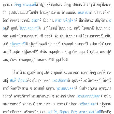
ภูตเมว.
ภิกฺขู อามนฺเตสี
ติ ปฏิปตฺติสมฺปนฺเน ภิกฺขู ปสนฺเนหิ จกฺขูหิ อนุวิโลเกตฺ
วา อุปฺปนฺนธมฺมปาโมชฺโช โถเมตุกามตาย อามนฺเตสิ.
อปลาปา
ติ ปลาปรหิตา.
อิตรํ ตสฺเสว เววจนํ.
สุทฺธา
ติ นิมฺมลา.
สาเร ปติฏฺิตา
ติ สีลาทิสาเร ปติฏฺิตา.
อ
ล
นฺติ ยุตฺตํ.
โยชนคณนานี
ติ เอกํ โยชนํ โยชนเมว, ทสปิ โยชนานิ โยชนาเนว.
ตโต อุทฺธํ ‘‘โยชนคณนานี’’ติ วุจฺจติ. อิธ ปน โยชนสตมฺปิ โยชนสหสฺสมฺปิ อธิปฺ
เปตํ.
ปุโฏเสนาปี
ติ ปุโฏสํ วุจฺจติ ปาเถยฺยํ, ปาเถยฺยํ คเหตฺวาปิ อุปสงฺกมิตุํ ยุตฺต
เมวาติ อตฺโถ. ปุฏํเสนาติปิ
ปาโ. ตสฺสตฺโถ – ปุโฏ อํเส อสฺสาติ ปุฏํโส, เตน ปุฏํ
เสน, อํเสน ปาเถยฺยปุฏํ วหนฺเตนาปีติ วุตฺตํ โหติ.
อิทานิ เอวรูเปหิ เอวรูเปหิ จ คุเณหิ สมนฺนาคตา เอตฺถ ภิกฺขู อตฺถีติ ทสฺ
เสตุํ
สนฺติ ภิกฺขเว
ติอาทิมาห. ตตฺถ
เทวปฺปตฺตา
ติ อุปปตฺติเทวนิพฺพตฺตกํ ทิพฺพวิ
หารํ ทิพฺพวิหาเรน จ อรหตฺตํ ปตฺตา.
พฺรหฺมปฺปตฺตา
ติ
นิทฺโทสฏฺเน พฺรหฺมภา
วสาธกํ พฺรหฺมวิหารํ พฺรหฺมวิหาเรน จ อรหตฺตํ ปตฺตา.
อาเนฺชปฺปตฺตา
ติ อนิฺ
ชนภาวสาธกํ อาเนฺชํ อาเนฺเชน จ อรหตฺตํ ปตฺตา.
อริยปฺปตฺตา
ติ ปุถุชฺชน
ภาวํ อติกฺกมฺม อริยภาวํ ปตฺตา.
เอวํ โข, ภิกฺขเว, ภิกฺขุ เทวปฺปตฺโต โหตี
ติอาทีสุ