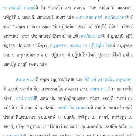
น สมโณติ มฺตี
ติ โส ขีณาสโว เตน สจฺเจน ‘‘อหํ สมโณ’’ติ ตณฺหามา
นทิฏฺีหิ น มฺติ. เสสปเทสุปิ เอเสว นโย.
ยเทว ตตฺถ สจฺจํ, ตทภิฺายา
ติ ยํ
ตตฺถ ‘‘สพฺเพ ปาณา
อวชฺฌา’’ติ ปฏิปตฺติยา สจฺจํ ตถํ อวิปรีตํ. อิมินา วจีสจฺจํ
อพฺภนฺตรํ กตฺวา ปรมตฺถสจฺจํ นิพฺพานํ ทสฺเสติ.
ตทภิฺายา
ติ ตํ อุภยมฺปิ อภิวิ
สิฏฺาย ปฺาย ชานิตฺวา.
อนุทฺทยาย อนุกมฺปาย ปฏิปนฺโน โหตี
ติ อนุทฺทยตฺ
ถาย จ อนุกมฺปตฺถาย จ ยา ปฏิปทา, ตํ ปฏิปนฺโน โหติ, ปูเรตฺวา ิโตติ อตฺโถ.
เสสปฏิปทาสุปิ เอเสว นโย.
สพฺเพ กามา
ติ สพฺเพ วตฺถุกามกิเลสกามา.
อิติ วทํ พฺราหฺมโณ สจฺจมาหา
ติ เอวมฺปิ วทนฺโต ขีณาสวพฺราหฺมโณ สจฺจเมว อาห.
สพฺเพ ภวา
ติ กามภวาทโย
ตโยปิ.
นาหํ กฺวจนี
ติ เอตฺถ ปน จตุกฺโกฏิกสุฺตา กถิตา. อยฺหิ ‘‘นาหํ กฺว
จนี’’ติ กฺวจิ อตฺตานํ น ปสฺสติ,
กสฺสจิ กิฺจนตสฺมิ
นฺติ อตฺตโน อตฺตานํ กสฺสจิ
ปรสฺส กิฺจนภาเว อุปเนตพฺพํ น ปสฺสติ, ภาติฏฺาเน ภาตรํ, สหายฏฺาเน
สหายํ, ปริกฺขารฏฺาเน วา ปริกฺขารํ มฺิตฺวา อุปเนตพฺพํ น ปสฺสตีติ อตฺโถ.
น
จ มม กฺวจนี
ติ เอตฺถ มมสทฺทํ ตาว เปตฺวา ‘‘น จ กฺวจนิ ปรสฺส จ อตฺตานํ กฺวจิ