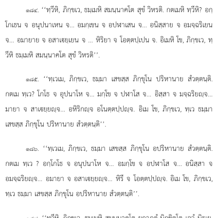
. ‘‘ทฺวีหิ, ภิกฺขเว, ธมฺเมหิ สมนฺนาคโต สุขํ วิหรติ. กตเมหิ ทฺวีหิ? อกฺ
๑๘๔
โกเธน จ อนุปนาเหน จ… อมกฺเขน จ อปฬาเสน จ… อนิสฺสาย จ อมจฺฉริเยน
จ… อมายาย จ อสาเยฺเยน จ
… หิริยา จ โอตฺตปฺเปน จ. อิเมหิ โข, ภิกฺขเว, ทฺ
วีหิ ธมฺเมหิ สมนฺนาคโต สุขํ วิหรติ’’.
. ‘‘ทฺเวเม, ภิกฺขเว, ธมฺมา เสขสฺส ภิกฺขุโน ปริหานาย สํวตฺตนฺติ.
๑๘๕
กตเม ทฺเว? โกโธ จ อุปนาโห จ… มกฺโข จ ปฬาโส จ… อิสฺสา จ มจฺฉริยฺจ…
มายา จ สาเยฺยฺจ… อหิริกฺจ อโนตฺตปฺปฺจ. อิเม โข, ภิกฺขเว, ทฺเว ธมฺมา
เสขสฺส ภิกฺขุโน ปริหานาย สํวตฺตนฺติ’’.
. ‘‘ทฺเวเม, ภิกฺขเว, ธมฺมา เสขสฺส ภิกฺขุโน อปริหานาย สํวตฺตนฺติ.
๑๘๖
กตเม ทฺเว
? อกฺโกโธ จ อนุปนาโห จ… อมกฺโข จ อปฬาโส จ… อนิสฺสา จ
อมจฺฉริยฺจ… อมายา จ อสาเยฺยฺจ… หิรี จ โอตฺตปฺปฺจ. อิเม โข, ภิกฺขเว,
ทฺเว ธมฺมา เสขสฺส ภิกฺขุโน อปริหานาย สํวตฺตนฺติ’’.
. ‘‘ทฺวีหิ, ภิกฺขเว, ธมฺเมหิ สมนฺนาคโต ยถาภตํ นิกฺขิตฺโต เอวํ นิรเย.