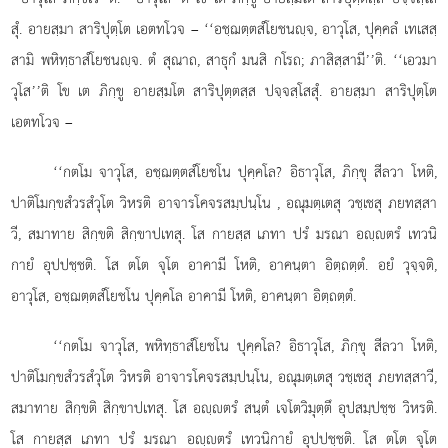
สุํ. อายสฺมา สาริปุตฺโต เอตทโวจ – ‘‘อชฺฌตฺตสํโยชนฺจ, อาวุโส, ปุคฺคลํ เทเสสฺ
สามิ พหิทฺธาสํโยชนฺจ. ตํ สุณาถ, สาธุกํ มนสิ กโรถ; ภาสิสฺสามี’’ติ. ‘‘เอวมา
วุโส’’ติ
โข เต ภิกฺขู อายสฺมโต สาริปุตฺตสฺส ปจฺจสฺโสสุํ. อายสฺมา สาริปุตฺโต
เอตทโวจ –
‘‘กตโม จาวุโส, อชฺฌตฺตสํโยชโน ปุคฺคโล? อิธาวุโส, ภิกฺขุ สีลวา โหติ,
ปาติโมกฺขสํวรสํวุโต วิหรติ อาจารโคจรสมฺปนฺโน
, อณุมตฺเตสุ วชฺเชสุ ภยทสฺสา
วี, สมาทาย สิกฺขติ สิกฺขาปเทสุ. โส กายสฺส เภทา ปรํ มรณา อฺตรํ เทวนิ
กายํ อุปปชฺชติ. โส ตโต จุโต อาคามี โหติ, อาคนฺตา อิตฺถตฺตํ. อยํ วุจฺจติ,
อาวุโส, อชฺฌตฺตสํโยชโน ปุคฺคโล อาคามี โหติ, อาคนฺตา อิตฺถตฺตํ.
‘‘กตโม
จาวุโส, พหิทฺธาสํโยชโน ปุคฺคโล? อิธาวุโส, ภิกฺขุ สีลวา โหติ,
ปาติโมกฺขสํวรสํวุโต วิหรติ อาจารโคจรสมฺปนฺโน, อณุมตฺเตสุ วชฺเชสุ ภยทสฺสาวี,
สมาทาย สิกฺขติ สิกฺขาปเทสุ. โส อฺตรํ สนฺตํ เจโตวิมุตฺตึ อุปสมฺปชฺช วิหรติ.
โส กายสฺส เภทา ปรํ มรณา อฺตรํ เทวนิกายํ อุปปชฺชติ. โส ตโต จุโต