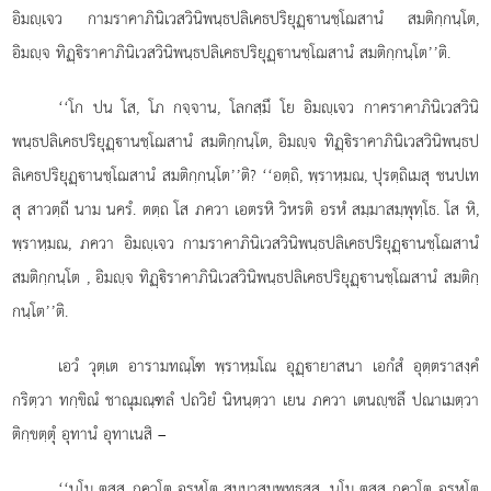
อิมฺเจว กามราคาภินิเวสวินิพนฺธปลิเคธปริยุฏฺานชฺโฌสานํ สมติกฺกนฺโต,
อิมฺจ ทิฏฺิราคาภินิเวสวินิพนฺธปลิเคธปริยุฏฺานชฺโฌสานํ สมติกฺกนฺโต’’ติ.
‘‘โก ปน โส, โภ กจฺจาน, โลกสฺมึ โย อิมฺเจว กาคราคาภินิเวสวินิ
พนฺธปลิเคธปริยุฏฺานชฺโฌสานํ
สมติกฺกนฺโต, อิมฺจ ทิฏฺิราคาภินิเวสวินิพนฺธป
ลิเคธปริยุฏฺานชฺโฌสานํ สมติกฺกนฺโต’’ติ? ‘‘อตฺถิ, พฺราหฺมณ, ปุรตฺถิเมสุ ชนปเท
สุ สาวตฺถี นาม นครํ. ตตฺถ โส ภควา เอตรหิ วิหรติ อรหํ สมฺมาสมฺพุทฺโธ. โส หิ,
พฺราหฺมณ, ภควา อิมฺเจว กามราคาภินิเวสวินิพนฺธปลิเคธปริยุฏฺานชฺโฌสานํ
สมติกฺกนฺโต
, อิมฺจ ทิฏฺิราคาภินิเวสวินิพนฺธปลิเคธปริยุฏฺานชฺโฌสานํ สมติกฺ
กนฺโต’’ติ.
เอวํ วุตฺเต อารามทณฺโฑ พฺราหฺมโณ อุฏฺายาสนา เอกํสํ อุตฺตราสงฺคํ
กริตฺวา ทกฺขิณํ ชาณุมณฺฑลํ ปถวิยํ นิหนฺตฺวา เยน ภควา เตนฺชลึ ปณาเมตฺวา
ติกฺขตฺตุํ อุทานํ อุทาเนสิ –
‘‘นโม
ตสฺส ภควโต อรหโต สมฺมาสมฺพุทฺธสฺส, นโม ตสฺส ภควโต อรหโต