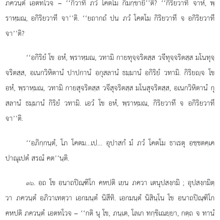
ภควนฺตํ เอตทโวจ
– ‘‘กึวาที ภวํ โคตโม กิมกฺขายี’’ติ? ‘‘กิริยวาที จาหํ, พฺ
ราหฺมณ, อกิริยวาที จา’’ติ. ‘‘ยถากถํ ปน ภวํ โคตโม กิริยวาที จ อกิริยวาที
จา’’ติ?
‘‘อกิริยํ โข อหํ, พฺราหฺมณ, วทามิ กายทุจฺจริตสฺส วจีทุจฺจริตสฺส มโนทุจฺ
จริตสฺส, อเนกวิหิตานํ ปาปกานํ อกุสลานํ ธมฺมานํ อกิริยํ
วทามิ. กิริยฺจ โข
อหํ, พฺราหฺมณ, วทามิ กายสุจริตสฺส วจีสุจริตสฺส มโนสุจริตสฺส, อเนกวิหิตานํ กุ
สลานํ ธมฺมานํ กิริยํ วทามิ. เอวํ โข อหํ, พฺราหฺมณ, กิริยวาที
จ อกิริยวาที
จา’’ติ.
‘‘อภิกฺกนฺตํ, โภ โคตม…เป… อุปาสกํ มํ ภวํ โคตโม ธาเรตุ อชฺชตคฺเค
ปาณุเปตํ สรณํ คต’’นฺติ.
. อถ โข อนาถปิณฺฑิโก คหปติ เยน ภควา เตนุปสงฺกมิ
; อุปสงฺกมิตฺ
๓๖
วา ภควนฺตํ อภิวาเทตฺวา เอกมนฺตํ นิสีทิ. เอกมนฺตํ นิสินฺโน โข อนาถปิณฺฑิโก
คหปติ ภควนฺตํ เอตทโวจ – ‘‘กติ นุ โข, ภนฺเต, โลเก ทกฺขิเณยฺยา, กตฺถ จ ทานํ