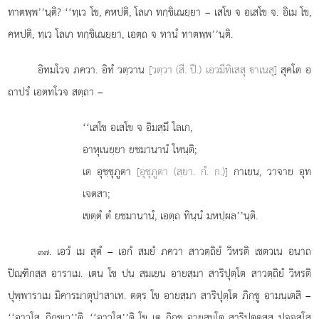
ทาตพฺพ’’นฺติ? ‘‘ทฺเว โข, คหปติ, โลเก ทกฺขิเณยฺยา – เสโข จ อเสโข จ. อิเม โข,
คหปติ, ทฺเว โลเก ทกฺขิเณยฺยา, เอตฺถ จ ทานํ ทาตพฺพ’’นฺติ.
อิทมโวจ ภควา. อิทํ วตฺวาน
[วตฺวา (สี. ปี.) เอวมีทิเสสุ าเนสุ]
สุคโต อ
ถาปรํ เอตทโวจ สตฺถา –
‘‘เสโข อเสโข จ อิมสฺมึ โลเก,
อาหุเนยฺยา ยชมานานํ โหนฺติ;
เต อุชฺชุภูตา
[อุชุภูตา (สฺยา. กํ. ก.)]
กาเยน, วาจาย อุท
เจตสา;
เขตฺตํ ตํ ยชมานานํ, เอตฺถ ทินฺนํ มหปฺผล’’นฺติ.
. เอวํ เม สุตํ – เอกํ สมยํ ภควา สาวตฺถิยํ วิหรติ เชตวเน อนาถ
๓๗
ปิณฺฑิกสฺส อาราเม. เตน โข ปน สมเยน อายสฺมา สาริปุตฺโต สาวตฺถิยํ วิหรติ
ปุพฺพาราเม
มิคารมาตุปาสาเท. ตตฺร โข อายสฺมา สาริปุตฺโต ภิกฺขู อามนฺเตสิ –
‘‘อาวุโส ภิกฺขเว’’ติ. ‘‘อาวุโส’’ติ โข เต ภิกฺขู อายสฺมโต สาริปุตฺตสฺส ปจฺจสฺโส