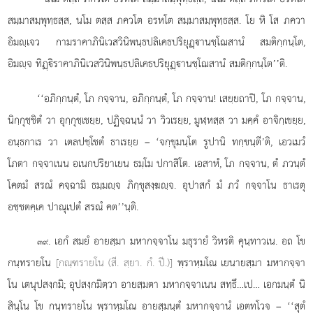
สมฺมาสมฺพุทฺธสฺส, นโม ตสฺส ภควโต อรหโต สมฺมาสมฺพุทฺธสฺส. โย หิ โส ภควา
อิมฺเจว กามราคาภินิเวสวินิพนฺธปลิเคธปริยุฏฺานชฺโฌสานํ สมติกฺกนฺโต,
อิมฺจ ทิฏฺิราคาภินิเวสวินิพนฺธปลิเคธปริยุฏฺานชฺโฌสานํ สมติกฺกนฺโต’’ติ.
‘‘อภิกฺกนฺตํ, โภ กจฺจาน, อภิกฺกนฺตํ, โภ กจฺจาน! เสยฺยถาปิ, โภ กจฺจาน,
นิกฺกุชฺชิตํ วา อุกฺกุชฺเชยฺย, ปฏิจฺฉนฺนํ วา วิวเรยฺย, มูฬฺหสฺส วา มคฺคํ อาจิกฺเขยฺย,
อนฺธกาเร วา เตลปชฺโชตํ ธาเรยฺย – ‘จกฺขุมนฺโต รูปานิ ทกฺขนฺตี’ติ, เอวเมวํ
โภตา กจฺจาเนน อเนกปริยาเยน ธมฺโม ปกาสิโต. เอสาหํ, โภ กจฺจาน, ตํ ภวนฺตํ
โคตมํ สรณํ คจฺฉามิ ธมฺมฺจ ภิกฺขุสงฺฆฺจ. อุปาสกํ มํ ภวํ กจฺจาโน ธาเรตุ
อชฺชตคฺเค ปาณุเปตํ สรณํ คต’’นฺติ.
. เอกํ
สมยํ อายสฺมา มหากจฺจาโน มธุรายํ วิหรติ คุนฺทาวเน. อถ โข
๓๙
กนฺทรายโน
[กณฺฑรายโน (สี. สฺยา. กํ. ปี.)]
พฺราหฺมโณ เยนายสฺมา มหากจฺจา
โน เตนุปสงฺกมิ; อุปสงฺกมิตฺวา อายสฺมตา มหากจฺจาเนน สทฺธึ…เป… เอกมนฺตํ นิ
สินฺโน โข กนฺทรายโน พฺราหฺมโณ อายสฺมนฺตํ มหากจฺจานํ เอตทโวจ – ‘‘สุตํ