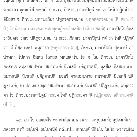
วสฺสสตายุโก วสฺสสตชีวี โส จ เนสํ อุจฺฉาทนปริมทฺทนนฺหาปนสมฺพาหเนน. เต
จ ตตฺเถว
มุตฺตกรีสํ จเชยฺยุํ. น ตฺเวว, ภิกฺขเว, มาตาปิตูนํ กตํ วา โหติ ปฏิกตํ วา.
อิมิสฺสา จ, ภิกฺขเว, มหาปถวิยา ปหูตรตฺตรตนาย
[ปหูตสตฺตรตนาย (สี. สฺยา. กํ.
ปี.) ติกนิปาเต มหาวคฺเค ทสมสุตฺตฏีกายํ ทสฺสิตปาฬิยา สเมติ]
มาตาปิตโร อิสฺส
ราธิปจฺเจ รชฺเช ปติฏฺาเปยฺย, น ตฺเวว, ภิกฺขเว, มาตาปิตูนํ กตํ วา โหติ ปฏิกตํ
วา. ตํ กิสฺส เหตุ? พหุการา
[พหูปการา (ก.)]
, ภิกฺขเว, มาตาปิตโร ปุตฺตานํ อา
ปาทกา โปสกา อิมสฺส โลกสฺส ทสฺเสตาโร. โย จ โข, ภิกฺขเว, มาตาปิตโร
อสฺสทฺเธ สทฺธาสมฺปทาย สมาทเปติ นิเวเสติ ปติฏฺาเปติ, ทุสฺสีเล สีลสมฺปทาย
สมาทเปติ นิเวเสติ ปติฏฺาเปติ, มจฺฉรี จาคสมฺปทาย สมาทเปติ นิเวเสติ ปติ
ฏฺาเปติ, ทุปฺปฺเ ปฺาสมฺปทาย สมาทเปติ นิเวเสติ ปติฏฺาเปติ, เอตฺตาว
ตา โข, ภิกฺขเว, มาตาปิตูนํ กตฺจ โหติ ปฏิกตฺจา’’ติ
[ปฏิกตฺจ อติกตฺจาติ
(สี. ปี.)]
.
. อถ โข อฺตโร พฺราหฺมโณ เยน ภควา เตนุปสงฺกมิ; อุปสงฺกมิตฺวา
๓๕
ภควตา สทฺธึ สมฺโมทิ. สมฺโมทนียํ กถํ…เป… เอกมนฺตํ นิสินฺโน โข โส พฺราหฺมโณ