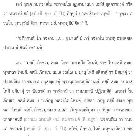
เอวํ วุตฺเต กนฺทรายโน พฺราหฺมโณ อุฏฺายาสนา เอกํสํ
อุตฺตราสงฺคํ กริตฺ
วา ทหรานํ สตํ
[สุทํ (สี. สฺยา. กํ. ปี.)]
ภิกฺขูนํ ปาเท สิรสา วนฺทติ – ‘‘วุทฺธา ภ
วนฺโต, วุทฺธภูมิยํ ิตา. ทหรา มยํ, ทหรภูมิยํ ิตา’’ติ.
‘‘อภิกฺกนฺตํ, โภ กจฺจาน…เป… อุปาสกํ มํ ภวํ กจฺจาโน ธาเรตุ อชฺชตคฺเค
ปาณุเปตํ สรณํ คต’’นฺติ.
. ‘‘ยสฺมึ, ภิกฺขเว, สมเย โจรา พลวนฺโต โหนฺติ, ราชาโน ตสฺมึ สมเย
๔๐
ทุพฺพลา โหนฺติ. ตสฺมึ, ภิกฺขเว, สมเย รฺโ น ผาสุ โหติ อติยาตุํ วา นิยฺยาตุํ วา
ปจฺจนฺติเม วา ชนปเท อนุสฺาตุํ. พฺราหฺมณคหปติกานมฺปิ ตสฺมึ สมเย น ผาสุ
โหติ อติยาตุํ วา นิยฺยาตุํ วา พาหิรานิ วา กมฺมนฺตานิ ปฏิเวกฺขิตุํ. เอวเมวํ โข,
ภิกฺขเว, ยสฺมึ สมเย ปาปภิกฺขู พลวนฺโต โหนฺติ, เปสลา ภิกฺขู ตสฺมึ สมเย ทุพฺ
พลา โหนฺติ. ตสฺมึ, ภิกฺขเว, สมเย เปสลา ภิกฺขู ตุณฺหีภูตา ตุณฺหีภูตาว สงฺฆมชฺเฌ
สงฺกสายนฺติ
[สงฺกมฺม ฌายนฺติ (ก.), สฺจายนฺติ (สี. อฏฺ.)]
ปจฺจนฺติเม วา ชนป
เท อจฺฉนฺติ
[ภชนฺติ (สี. สฺยา. กํ. ปี.)]
. ตยิทํ, ภิกฺขเว, โหติ พหุชนาหิตาย พหุ