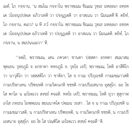
เมตํ, โภ กจฺจาน, ‘น สมโณ กจฺจาโน พฺราหฺมเณ ชิณฺเณ วุทฺเธ มหลฺลเก อทฺธค
เต วโยอนุปฺปตฺเต อภิวาเทติ วา ปจฺจุฏฺเติ วา อาสเนน วา นิมนฺเตตี’ติ. ตยิทํ,
โภ กจฺจาน, ตเถว? น หิ ภวํ กจฺจาโน พฺราหฺมเณ ชิณฺเณ วุทฺเธ มหลฺลเก อทฺธค
เต วโยอนุปฺปตฺเต อภิวาเทติ วา ปจฺจุฏฺเติ วา อาสเนน วา นิมนฺเตติ. ตยิทํ, โภ
กจฺจาน, น สมฺปนฺนเมวา’’ติ.
‘‘อตฺถิ, พฺราหฺมณ, เตน ภควตา ชานตา ปสฺสตา อรหตา สมฺมาสมฺ
พุทฺเธน
วุทฺธภูมิ จ อกฺขาตา ทหรภูมิ จ. วุทฺโธ เจปิ, พฺราหฺมณ, โหติ อาสีติโก
วา นาวุติโก วา วสฺสสติโก วา ชาติยา, โส จ กาเม ปริภุฺชติ กามมชฺฌาวสติ
กามปริฬาเหน ปริฑยฺหติ กามวิตกฺเกหิ ขชฺชติ กามปริเยสนาย อุสฺสุโก. อถ โข
โส พาโล น เถโรตฺเวว สงฺขฺยํ คจฺฉติ. ทหโร เจปิ, พฺราหฺมณ, โหติ ยุวา สุสุกาฬ
เกโส ภทฺเรน โยพฺพเนน สมนฺนาคโต ปเมน วยสา
. โส จ น กาเม ปริภุฺชติ น
กามมชฺฌาวสติ, น กามปริฬาเหน
ปริฑยฺหติ, น กามวิตกฺเกหิ ขชฺชติ, น กามปริ
เยสนาย อุสฺสุโก. อถ โข โส ปณฺฑิโต เถโรตฺเวว สงฺขฺยํ คจฺฉตี’’ติ.