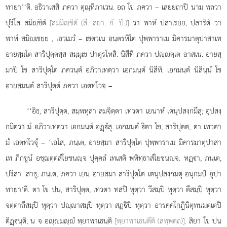
ทายา’’ติ. อธิวาเสสิ ภควา ตุณฺหีภาเวน. อถ โข ภควา – เสยฺยถาปิ นาม พลวา
ปุริโส สมิฺชิตํ
[สมฺมิฺชิตํ (สี. สฺยา. กํ. ปี.)]
วา พาหํ ปสาเรยฺย, ปสาริตํ วา
พาหํ สมิฺเชยฺย
, เอวเมวํ – เชตวเน อนฺตรหิโต ปุพฺพาราเม มิคารมาตุปาสาเท
อายสฺมโต สาริปุตฺตสฺส สมฺมุเข ปาตุรโหสิ. นิสีทิ ภควา ปฺตฺเต อาสเน. อายสฺ
มาปิ โข สาริปุตฺโต ภควนฺตํ
อภิวาเทตฺวา เอกมนฺตํ นิสีทิ. เอกมนฺตํ นิสินฺนํ โข
อายสฺมนฺตํ สาริปุตฺตํ ภควา เอตทโวจ –
‘‘อิธ, สาริปุตฺต, สมฺพหุลา สมจิตฺตา เทวตา เยนาหํ เตนุปสงฺกมึสุ; อุปสงฺ
กมิตฺวา มํ อภิวาเทตฺวา เอกมนฺตํ อฏฺํสุ. เอกมนฺตํ ิตา โข, สาริปุตฺต, ตา เทวตา
มํ เอตทโวจุํ – ‘เอโส, ภนฺเต, อายสฺมา สาริปุตฺโต ปุพฺพาราเม มิคารมาตุปาสา
เท
ภิกฺขูนํ อชฺฌตฺตสํโยชนฺจ ปุคฺคลํ เทเสติ พหิทฺธาสํโยชนฺจ. หฏฺา, ภนฺเต,
ปริสา. สาธุ, ภนฺเต, ภควา เยน อายสฺมา สาริปุตฺโต เตนุปสงฺกมตุ อนุกมฺปํ อุปา
ทายา’ติ. ตา โข ปน, สาริปุตฺต, เทวตา ทสปิ หุตฺวา วีสมฺปิ หุตฺวา ตึสมฺปิ หุตฺวา
จตฺตาลีสมฺปิ หุตฺวา ปฺาสมฺปิ หุตฺวา สฏฺิปิ หุตฺวา อารคฺคโกฏินิตุทนมตฺเตปิ
ติฏฺนฺติ, น จ อฺมฺํ พฺยาพาเธนฺติ
[พฺยาพาเธนฺตีติ (สพฺพตฺถ)]
. สิยา โข ปน