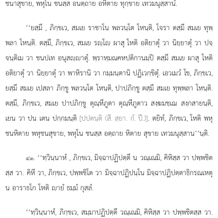
ชนาสุขาย, พหุโน ชนสฺส อนตฺถาย อหิตาย ทุกฺขาย เทวมนุสฺสานํ.
‘‘ยสฺมึ
, ภิกฺขเว, สมเย ราชาโน พลวนฺโต โหนฺติ, โจรา ตสฺมึ สมเย ทุพฺ
พลา โหนฺติ. ตสฺมึ, ภิกฺขเว, สมเย รฺโ ผาสุ โหติ อติยาตุํ วา นิยฺยาตุํ วา ปจฺ
จนฺติเม วา ชนปเท อนุสฺาตุํ. พฺราหฺมณคหปติกานมฺปิ ตสฺมึ สมเย ผาสุ โหติ
อติยาตุํ วา นิยฺยาตุํ วา พาหิรานิ วา กมฺมนฺตานิ ปฏิเวกฺขิตุํ. เอวเมวํ โข, ภิกฺขเว,
ยสฺมึ สมเย เปสลา ภิกฺขู พลวนฺโต โหนฺติ, ปาปภิกฺขู ตสฺมึ สมเย ทุพฺพลา โหนฺติ.
ตสฺมึ, ภิกฺขเว, สมเย ปาปภิกฺขู
ตุณฺหีภูตา ตุณฺหีภูตาว สงฺฆมชฺเฌ สงฺกสายนฺติ,
เยน วา ปน เตน ปกฺกมนฺติ
[ปปตนฺติ (สี. สฺยา. กํ. ปี.)]
. ตยิทํ, ภิกฺขเว, โหติ พหุ
ชนหิตาย พหุชนสุขาย, พหุโน ชนสฺส อตฺถาย หิตาย สุขาย เทวมนุสฺสาน’’นฺติ.
. ‘‘ทฺวินฺนาหํ
, ภิกฺขเว, มิจฺฉาปฏิปตฺตึ น วณฺเณมิ, คิหิสฺส วา ปพฺพชิต
๔๑
สฺส วา. คิหี วา, ภิกฺขเว, ปพฺพชิโต วา มิจฺฉาปฏิปนฺโน มิจฺฉาปฏิปตฺตาธิกรณเหตุ
น อาราธโก โหติ ายํ ธมฺมํ กุสลํ.
‘‘ทฺวินฺนาหํ, ภิกฺขเว, สมฺมาปฏิปตฺตึ วณฺเณมิ, คิหิสฺส วา ปพฺพชิตสฺส วา.