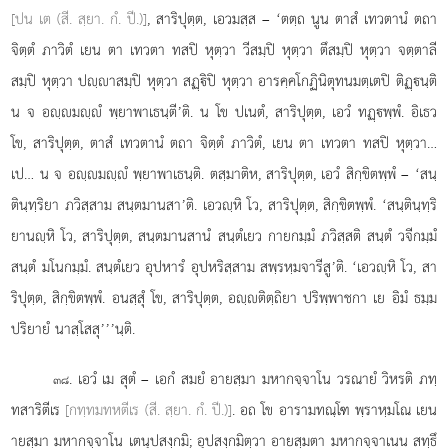
[ปน เต (สี. สฺยา. กํ. ปี.)]
, สาริปุตฺต, เอวมสฺส – ‘ตตฺถ นูน ตาสํ เทวตานํ ตถา
จิตฺตํ ภาวิตํ เยน ตา เทวตา ทสปิ หุตฺวา วีสมฺปิ หุตฺวา ตึสมฺปิ หุตฺวา จตฺตาลี
สมฺปิ หุตฺวา ปฺาสมฺปิ หุตฺวา สฏฺิปิ หุตฺวา อารคฺคโกฏินิตุทนมตฺเตปิ ติฏฺนฺติ
น จ อฺมฺํ พฺยาพาเธนฺตี’ติ. น โข ปเนตํ, สาริปุตฺต, เอวํ ทฏฺพฺพํ. อิเธว
โข, สาริปุตฺต, ตาสํ เทวตานํ ตถา จิตฺตํ ภาวิตํ, เยน ตา เทวตา ทสปิ หุตฺวา…
เป… น จ อฺมฺํ พฺยาพาเธนฺติ. ตสฺมาติห, สาริปุตฺต, เอวํ สิกฺขิตพฺพํ – ‘สนฺ
ตินฺทฺริยา ภวิสฺสาม สนฺตมานสา’ติ. เอวฺหิ โว, สาริปุตฺต, สิกฺขิตพฺพํ. ‘สนฺตินฺทฺริ
ยานฺหิ โว, สาริปุตฺต, สนฺตมานสานํ สนฺตํเยว กายกมฺมํ ภวิสฺสติ สนฺตํ วจีกมฺมํ
สนฺตํ มโนกมฺมํ. สนฺตํเยว อุปหารํ อุปหริสฺสาม สพฺรหฺมจารีสู’ติ. ‘เอวฺหิ โว, สา
ริปุตฺต, สิกฺขิตพฺพํ. อนสฺสุํ โข, สาริปุตฺต, อฺติตฺถิยา ปริพฺพาชกา เย อิมํ ธมฺม
ปริยายํ นาสฺโสสุ’’’นฺติ.
. เอวํ เม สุตํ – เอกํ
สมยํ อายสฺมา มหากจฺจาโน วรณายํ วิหรติ ภทฺ
๓๘
ทสาริตีเร
[กทฺทมทหตีเร (สี. สฺยา. กํ. ปี.)]
. อถ
โข อารามทณฺโฑ พฺราหฺมโณ เยน
ายสฺมา มหากจฺจาโน เตนุปสงฺกมิ; อุปสงฺกมิตฺวา อายสฺมตา
มหากจฺจาเนน สทฺธึ