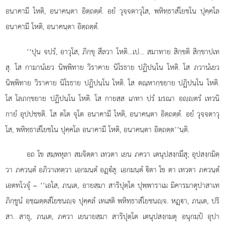
อนาคามี โหติ, อนาคนฺตา อิตฺถตฺตํ. อยํ วุจฺจตาวุโส, พหิทฺธาสํโยชโน ปุคฺคโล
อนาคามี โหติ, อนาคนฺตา อิตฺถตฺตํ.
‘‘ปุน จปรํ, อาวุโส, ภิกฺขุ สีลวา โหติ…เป… สมาทาย สิกฺขติ สิกฺขาปเท
สุ. โส กามานํเยว นิพฺพิทาย วิราคาย นิโรธาย ปฏิปนฺโน โหติ. โส ภวานํเยว
นิพฺพิทาย วิราคาย นิโรธาย ปฏิปนฺโน โหติ. โส ตณฺหากฺขยาย ปฏิปนฺโน โหติ.
โส โลภกฺขยาย ปฏิปนฺโน โหติ. โส กายสฺส เภทา
ปรํ มรณา อฺตรํ เทวนิ
กายํ อุปปชฺชติ. โส ตโต จุโต อนาคามี โหติ, อนาคนฺตา อิตฺถตฺตํ. อยํ วุจฺจตาวุ
โส, พหิทฺธาสํโยชโน ปุคฺคโล อนาคามี โหติ, อนาคนฺตา อิตฺถตฺต’’นฺติ.
อถ โข สมฺพหุลา สมจิตฺตา เทวตา เยน ภควา เตนุปสงฺกมึสุ; อุปสงฺกมิตฺ
วา ภควนฺตํ อภิวาเทตฺวา เอกมนฺตํ อฏฺํสุ. เอกมนฺตํ ิตา โข ตา เทวตา ภควนฺตํ
เอตทโวจุํ
– ‘‘เอโส, ภนฺเต, อายสฺมา สาริปุตฺโต ปุพฺพาราเม มิคารมาตุปาสาเท
ภิกฺขูนํ อชฺฌตฺตสํโยชนฺจ ปุคฺคลํ เทเสติ พหิทฺธาสํโยชนฺจ. หฏฺา, ภนฺเต, ปริ
สา. สาธุ, ภนฺเต, ภควา เยนายสฺมา สาริปุตฺโต เตนุปสงฺกมตุ อนุกมฺปํ อุปา