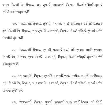
ขฺจ. อิมานิ โข, ภิกฺขเว, ทฺเว สุขานิ. เอตทคฺคํ, ภิกฺขเว, อิเมสํ ทฺวินฺนํ สุขานํ
ยทิทํ อนาสวสุข’’นฺติ.
. ‘‘ทฺเวมานิ, ภิกฺขเว, สุขานิ. กตมานิ ทฺเว? สามิสฺจ สุขํ นิรามิสฺจ
๖๙
สุขํ. อิมานิ โข, ภิกฺขเว, ทฺเว สุขานิ. เอตทคฺคํ, ภิกฺขเว, อิเมสํ ทฺวินฺนํ สุขานํ ยทิทํ
นิรามิสํ สุข’’นฺติ.
. ‘‘ทฺเวมานิ, ภิกฺขเว, สุขานิ. กตมานิ ทฺเว? อริยสุขฺจ อนริยสุขฺจ.
๗๐
อิมานิ โข, ภิกฺขเว, ทฺเว สุขานิ. เอตทคฺคํ, ภิกฺขเว, อิเมสํ ทฺวินฺนํ สุขานํ ยทิทํ
อริยสุข’’นฺติ.
. ‘‘ทฺเวมานิ
, ภิกฺขเว, สุขานิ. กตมานิ ทฺเว? กายิกฺจ สุขํ เจตสิกฺจ
๗๑
สุขํ. อิมานิ โข, ภิกฺขเว, ทฺเว สุขานิ. เอตทคฺคํ, ภิกฺขเว, อิเมสํ ทฺวินฺนํ สุขานํ ยทิทํ
เจตสิกํ สุข’’นฺติ.
. ‘‘ทฺเวมานิ, ภิกฺขเว, สุขานิ. กตมานิ ทฺเว? สปฺปีติกฺจ สุขํ นิปฺปี
๗๒