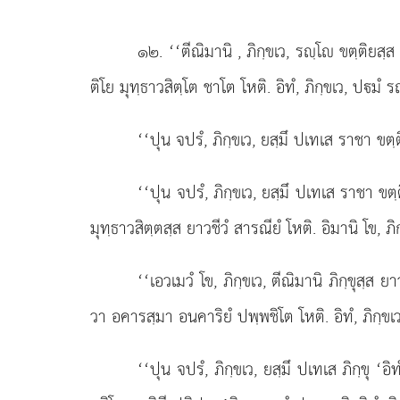
๑๒
. ‘‘ตีณิมานิ
, ภิกฺขเว, รฺโ ขตฺติยสฺ
ติโย มุทฺธาวสิตฺโต ชาโต โหติ. อิทํ, ภิกฺขเว, ปมํ 
‘‘ปุน
จปรํ, ภิกฺขเว, ยสฺมึ ปเทเส ราชา ขตฺติ
‘‘ปุน จปรํ, ภิกฺขเว, ยสฺมึ ปเทเส ราชา ขตฺต
มุทฺธาวสิตฺตสฺส ยาวชีวํ สารณียํ โหติ. อิมานิ โข, ภ
‘‘เอวเมวํ
โข, ภิกฺขเว, ตีณิมานิ ภิกฺขุสฺส 
วา อคารสฺมา อนคาริยํ
ปพฺพชิโต โหติ. อิทํ, ภิกฺขเ
‘‘ปุน จปรํ, ภิกฺขเว, ยสฺมึ ปเทเส ภิกฺขุ ‘อ