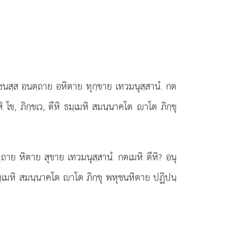
 ชนสฺส อนตฺถาย อหิตาย ทุกฺขาย เทวมนุสฺสานํ. กต
 โข, ภิกฺขเว, ตีหิ ธมฺเมหิ สมนฺนาคโต าโต ภิกฺขุ
ฺถาย หิตาย สุขาย เทวมนุสฺสานํ. กตเมหิ ตีหิ? อนุ
 ธมฺเมหิ สมนฺนาคโต าโต ภิกฺขุ พหุชนหิตาย ปฏิปนฺ