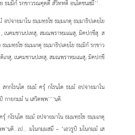
 ธมฺมิกํ รกฺขาวรณคุตฺตึ สํวิทหติ อนฺโตชนสฺมึ’’.
 ธมฺมํ อปจายมาโน ธมฺมทฺธโช ธมฺมเกตุ ธมฺมาธิปเตยฺโย
ุ
, เนคมชานปเทสุ, สมณพฺราหฺมเณสุ, มิคปกฺขีสุ. ส
น ธมฺมทฺธโช ธมฺมเกตุ ธมฺมาธิปเตยฺโย ธมฺมิกํ รกฺขาว
คหปติเกสุ, เนคมชานปเทสุ, สมณพฺราหฺมเณสุ, มิคปกฺขี
 สกฺกโรนฺโต ธมฺมํ ครุํ กโรนฺโต ธมฺมํ อปจายมาโน
ปํ กายกมฺมํ น เสวิตพฺพ’’’นฺติ.
ํ ครุํ กโรนฺโต ธมฺมํ อปจายมาโน ธมฺมทฺธโช ธมฺมเกตุ
ิตพฺพ’นฺติ…เป… มโนกมฺมสฺมึ – ‘เอวรูปํ มโนกมฺมํ เส