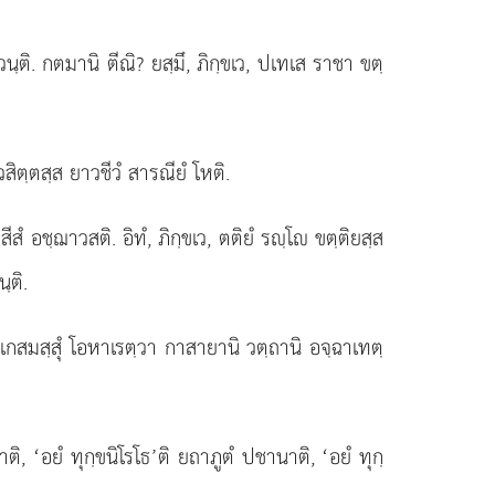
นฺติ. กตมานิ ตีณิ? ยสฺมึ, ภิกฺขเว, ปเทเส ราชา ขตฺ
าวสิตฺตสฺส ยาวชีวํ สารณียํ โหติ.
ีสํ อชฺฌาวสติ. อิทํ, ภิกฺขเว, ตติยํ รฺโ ขตฺติยสฺส
ฺติ.
ฺขุ เกสมสฺสุํ โอหาเรตฺวา กาสายานิ วตฺถานิ อจฺฉาเทตฺ
าติ, ‘อยํ ทุกฺขนิโรโธ’ติ ยถาภูตํ ปชานาติ, ‘อยํ ทุกฺ