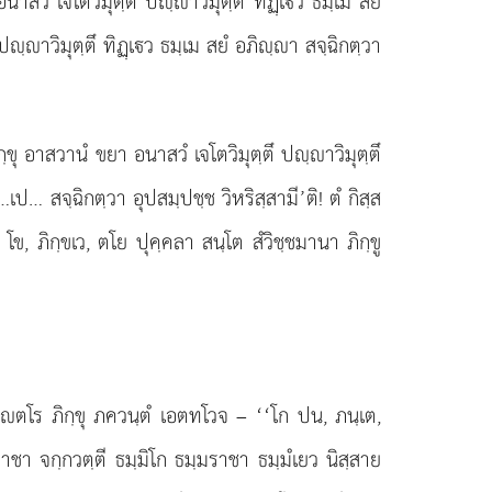
าสวํ เจโตวิมุตฺตึ ปฺาวิมุตฺตึ ทิฏฺเว ธมฺเม สยํ
ฺาวิมุตฺตึ ทิฏฺเว ธมฺเม สยํ อภิฺา สจฺฉิกตฺวา
ิกฺขุ อาสวานํ ขยา อนาสวํ เจโตวิมุตฺตึ ปฺาวิมุตฺตึ
ป… สจฺฉิกตฺวา อุปสมฺปชฺช วิหริสฺสามี’ติ! ตํ กิสฺส
ม โข, ภิกฺขเว, ตโย ปุคฺคลา สนฺโต สํวิชฺชมานา ภิกฺขู
อฺตโร ภิกฺขุ ภควนฺตํ เอตทโวจ
– ‘‘โก ปน, ภนฺเต,
 ราชา จกฺกวตฺตี ธมฺมิโก ธมฺมราชา ธมฺมํเยว นิสฺสาย