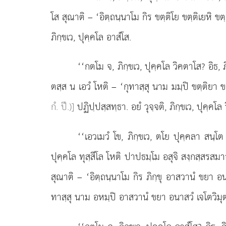
โส สุณาติ – ‘อิตฺถนฺนาโม กิร ขตฺติโย ขตฺติเยหิ ขตฺต
ภิกฺขเว, ปุคฺคโล อาสํโส.
‘‘กตโม จ, ภิกฺขเว, ปุคฺคโล วิคตาโส? อิธ, ภ
ตสฺส น เอวํ โหติ – ‘กุทาสฺสุ นาม มมฺปิ ขตฺติยา ขตฺ
กํ. ปี.)]
ปฏิปฺปสฺสทฺธา. อยํ วุจฺจติ, ภิกฺขเว, ปุคฺคโล
‘‘เอวเมวํ
โข, ภิกฺขเว, ตโย ปุคฺคลา สนฺโต 
ปุคฺคโล ทุสฺสีโล โหติ ปาปธมฺโม อสุจิ สงฺกสฺสรส
สุณาติ – ‘อิตฺถนฺนาโม กิร ภิกฺขุ อาสวานํ ขยา อน
ทาสฺสุ นาม อหมฺปิ อาสวานํ ขยา อนาสวํ เจโตวิมุตฺ