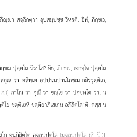
ิฺา สจฺฉิกตฺวา อุปสมฺปชฺช วิหรติ. อิทํ, ภิกฺขเว,
ฺขเว ปุคฺคโล นิราโส? อิธ, ภิกฺขเว, เอกจฺโจ ปุคฺคโล
ุสกุเล วา ทลิทฺเท อปฺปนฺนปานโภชเน กสิรวุตฺติเก,
 ก.)]
กาโณ วา กุณี วา ขฺโช วา ปกฺขหโต วา, น
โย ขตฺติเยหิ ขตฺติยาภิเสเกน อภิสิตฺโต’ติ. ตสฺส น
ภิเสโก อนภิสิตฺโต อจลปฺปตฺโต
[มจลปฺปตฺโต (สี. ปี.)]
.