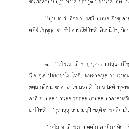
ขนิโรธคามินี ปฏิปทา’ติ ยถาภูตํ ปชานาติ. อิทํ, ภิกฺข
‘‘ปุน จปรํ, ภิกฺขเว, ยสฺมึ ปเทเส ภิกฺขุ อา
ตติยํ ภิกฺขุสฺส ยาวชีวํ สารณียํ โหติ. อิมานิ โข, ภิกฺข
๑๓
. ‘‘ตโยเม
, ภิกฺขเว, ปุคฺคลา สนฺโต สํว
นีเจ กุเล ปจฺจาชาโต โหติ, จณฺฑาลกุเล วา เวนกุ
ยตฺถ กสิเรน ฆาสจฺฉาโท ลพฺภติ. โส จ โหติ ทุพฺ
ลาภี อนฺนสฺส ปานสฺส วตฺถสฺส ยานสฺส มาลาคนฺธวิเล
เอวํ โหติ – ‘กุทาสฺสุ นาม มมฺปิ
ขตฺติยา ขตฺติยาภิเส
‘‘กตโม จ, ภิกฺขเว, ปุคฺคโล อาสํโส? อิธ
, 