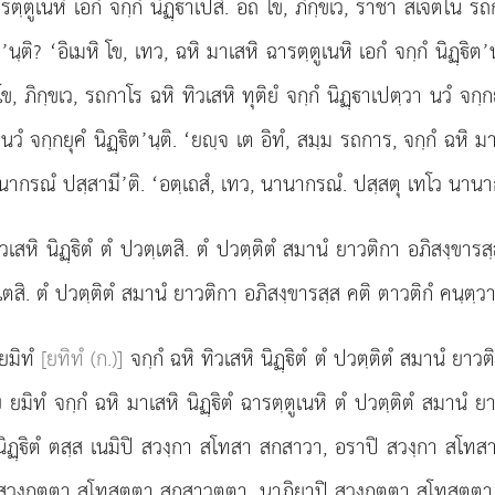
รตฺตูเนหิ เอกํ จกฺกํ นิฏฺาเปสิ. อถ โข, ภิกฺขเว, ราชา สเจตโน ร
’นฺติ? ‘อิเมหิ โข, เทว, ฉหิ มาเสหิ ฉารตฺตูเนหิ เอกํ จกฺกํ นิฏฺิต
ติ โข, ภิกฺขเว, รถกาโร ฉหิ ทิวเสหิ ทุติยํ จกฺกํ นิฏฺาเปตฺวา นวํ 
 จกฺกยุคํ นิฏฺิต’นฺติ. ‘ยฺจ เต อิทํ, สมฺม รถการ, จกฺกํ ฉหิ มาเ
 นานากรณํ ปสฺสามี’ติ. ‘อตฺเถสํ, เทว, นานากรณํ. ปสฺสตุ เทโว นานา
ทิวเสหิ นิฏฺิตํ ตํ ปวตฺเตสิ. ตํ ปวตฺติตํ สมานํ ยาวติกา อภิสงฺขารส
เตสิ. ตํ ปวตฺติตํ สมานํ ยาวติกา อภิสงฺขารสฺส คติ ตาวติกํ คนฺตฺว
 ยมิทํ
[ยทิทํ (ก.)]
จกฺกํ ฉหิ ทิวเสหิ นิฏฺิตํ ตํ ปวตฺติตํ สมานํ ยาวต
ิทํ จกฺกํ ฉหิ มาเสหิ นิฏฺิตํ ฉารตฺตูเนหิ ตํ ปวตฺติตํ สมานํ ย
หิ นิฏฺิตํ ตสฺส เนมิปิ สวงฺกา สโทสา สกสาวา, อราปิ สวงฺกา สโ
สวงฺกตฺตา สโทสตฺตา สกสาวตฺตา, นาภิยาปิ สวงฺกตฺตา สโทสตฺตา 