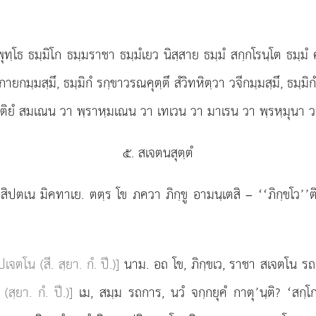
ุทฺโธ ธมฺมิโก ธมฺมราชา ธมฺมํเยว นิสฺสาย ธมฺมํ สกฺกโรนฺโต ธมฺมํ
กายกมฺมสฺมึ, ธมฺมิกํ รกฺขาวรณคุตฺตึ สํวิทหิตฺวา วจีกมฺมสฺมึ, ธมฺมิ
ิวตฺติยํ สมเณน วา พฺราหฺมเณน วา เทเวน วา มาเรน วา พฺรหฺมุนา วา เ
๕. สเจตนสุตฺตํ
สิปตเน มิคทาเย. ตตฺร โข ภควา ภิกฺขู อามนฺเตสิ – ‘‘ภิกฺขโว’’ต
ปเจตโน (สี. สฺยา. กํ. ปี.)]
นาม. อถ โข, ภิกฺขเว, ราชา สเจตโน รถก
 (สฺยา. กํ. ปี.)]
เม, สมฺม รถการ, นวํ จกฺกยุคํ กาตุ’นฺติ? ‘สกฺโ