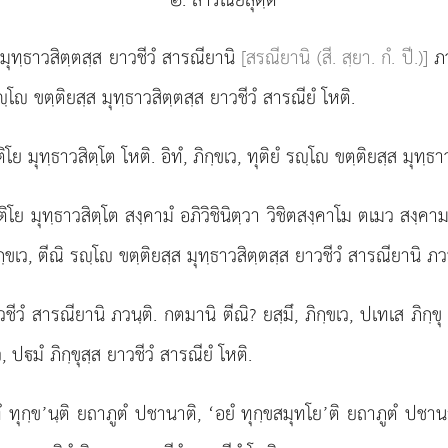
ส มุทฺธาวสิตฺตสฺส ยาวชีวํ สารณียานิ
[สรณียานิ (สี. สฺยา. กํ. ปี.)]
ภว
รฺโ ขตฺติยสฺส มุทฺธาวสิตฺตสฺส ยาวชีวํ สารณียํ โหติ.
โย มุทฺธาวสิตฺโต โหติ. อิทํ, ภิกฺขเว, ทุติยํ รฺโ ขตฺติยสฺส มุทฺธ
ิโย มุทฺธาวสิตฺโต สงฺคามํ อภิวิชินิตฺวา วิชิตสงฺคาโม ตเมว สงฺคามส
ิกฺขเว, ตีณิ รฺโ ขตฺติยสฺส มุทฺธาวสิตฺตสฺส ยาวชีวํ สารณียานิ ภวน
ยาวชีวํ สารณียานิ ภวนฺติ. กตมานิ ตีณิ? ยสฺมึ, ภิกฺขเว, ปเทเส ภิก
ว, ปมํ ภิกฺขุสฺส ยาวชีวํ สารณียํ โหติ.
ิทํ ทุกฺข’นฺติ ยถาภูตํ ปชานาติ, ‘อยํ ทุกฺขสมุทโย’ติ ยถาภูตํ ปชาน