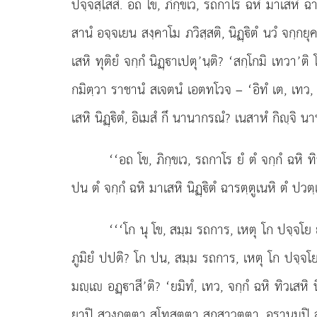
ปจฺจสฺโสสิ. อถ โข, ภิกฺขเว, รถกาโร ฉหิ มาเสหิ ฉา
สานํ อจฺจเยน สงฺคาโม ภวิสฺสติ, นิฏฺิตํ นวํ จกฺกยุค
เสหิ ทุติยํ จกฺกํ นิฏฺาเปตุ’นฺติ? ‘สกฺโกมิ เทวา’
กมิตฺวา ราชานํ สเจตนํ เอตทโวจ – ‘อิทํ เต, เทว, นวํ
เสหิ นิฏฺิตํ, อิเมสํ กึ นานากรณํ? เนสาหํ กิฺจิ
‘‘อถ
โข, ภิกฺขเว, รถกาโร ยํ ตํ จกฺกํ ฉหิ 
ปน ตํ จกฺกํ ฉหิ มาเสหิ นิฏฺิตํ
ฉารตฺตูเนหิ ตํ ปวตฺ
‘‘‘โก นุ โข, สมฺม รถการ, เหตุ โก ปจฺจโย
ภูมิยํ
ปปติ? โก ปน, สมฺม รถการ, เหตุ โก ปจฺจโย ยม
มฺเ อฏฺาสี’ติ? ‘ยมิทํ, เทว, จกฺกํ ฉหิ ทิวเส
ยาปิ สวงฺกตฺตา สโทสตฺตา สกสาวตฺตา, อรานมฺปิ 