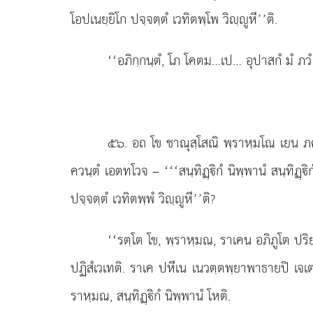
โอปเนยฺยิโก ปจฺจตฺตํ เวทิตพฺโพ วิฺูหี’’ติ.
‘‘อภิกฺกนฺตํ, โภ โคตม…เป… อุปาสกํ มํ ภวํ
๕๖
. อถ โข ชาณุสฺโสณิ พฺราหฺมโณ เยน ภคว
ควนฺตํ เอตทโวจ – ‘‘‘สนฺทิฏฺิกํ นิพฺพานํ สนฺทิฏฺิ
ปจฺจตฺตํ เวทิตพฺพํ วิฺูหี’’ติ?
‘‘รตฺโต
โข, พฺราหฺมณ, ราเคน อภิภูโต ปริย
ปฏิสํเวเทติ. ราเค ปหีเน เนวตฺตพฺยาพาธายปิ เจเตต
ราหฺมณ, สนฺทิฏฺิกํ นิพฺพานํ โหติ.