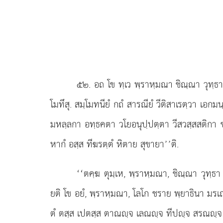
๕๒
. อถ
โข ทฺเว พฺราหฺมณา ชิณฺณา วุทฺธ
โมทึสุ. สมฺโมทนียํ กถํ สารณียํ วีติสาเรตฺวา เอกม
มหลฺลกา อทฺธคตา วโยอนุปฺปตฺตา วีสวสฺสสติกา 
หากํ อสฺส ทีฆรตฺตํ หิตาย สุขายา’’ติ.
‘‘ตคฺฆ ตุมฺเห, พฺราหฺมณา, ชิณฺณา วุทฺ
ยติ โข อยํ, พฺราหฺมณา, โลโก ชราย พฺยาธินา มร
ตํ ตสฺส เปตสฺส ตาณฺจ เลณฺจ ทีปฺจ สรณฺจ