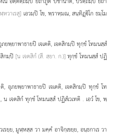
ีเน อตฺตตฺถมฺปิ ยถาภูตํ ปชานาติ, ปรตฺถมฺปิ ยถา
ูฬฺหวาเรสุ]
เอวมฺปิ โข, พฺราหฺมณ, สนฺทิฏฺิโก ธมฺโม
อุภยพฺยาพาธายปิ เจเตติ, เจตสิกมฺปิ ทุกฺขํ โทมนสฺสํ
สิกมฺปิ
[น เจตสิกํ (สี. สฺยา. ก.)]
ทุกฺขํ โทมนสฺสํ ปฏิ
, อุภยพฺยาพาธายปิ เจเตติ, เจตสิกมฺปิ ทุกฺขํ โท
ิ, น เจตสิกํ ทุกฺขํ โทมนสฺสํ ปฏิสํเวเทติ
. เอวํ โข, พฺ
วิวเรยฺย, มูฬฺหสฺส วา มคฺคํ อาจิกฺเขยฺย, อนฺธกาเร วา