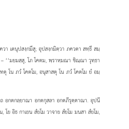
า เตนุปสงฺกมึสุ; อุปสงฺกมิตฺวา ภควตา สทฺธึ สมฺ
จุํ – ‘‘มยมสฺสุ, โภ โคตม, พฺราหฺมณา ชิณฺณา วุทฺธา
ุ โน ภวํ โคตโม, อนุสาสตุ โน ภวํ โคตโม ยํ อมฺ
จตฺถ อกตกลฺยาณา อกตกุสลา อกตภีรุตฺตาณา. อุปนี
น, โย อิธ กาเยน สํยโม วาจาย สํยโม มนสา สํยโม,