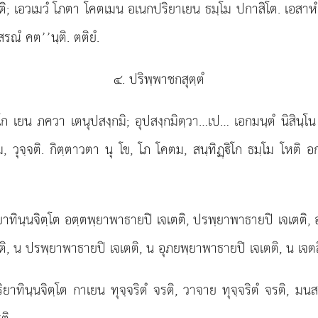
ี’ติ; เอวเมวํ โภตา โคตเมน อเนกปริยาเยน ธมฺโม ปกาสิโต. เอสาหํ 
รณํ คต’’นฺติ. ตติยํ.
๔. ปริพฺพาชกสุตฺตํ
 เยน ภควา เตนุปสงฺกมิ; อุปสงฺกมิตฺวา…เป… เอกมนฺตํ นิสินฺ
ตม, วุจฺจติ. กิตฺตาวตา นุ โข, โภ โคตม, สนฺทิฏฺิโก ธมฺโม โหติ อ
าทินฺนจิตฺโต อตฺตพฺยาพาธายปิ เจเตติ, ปรพฺยาพาธายปิ เจเตติ, อุ
ติ, น ปรพฺยาพาธายปิ เจเตติ, น อุภยพฺยาพาธายปิ เจเตติ, น เจตสิกม
ยาทินฺนจิตฺโต กาเยน ทุจฺจริตํ จรติ, วาจาย ทุจฺจริตํ จรติ, มนส