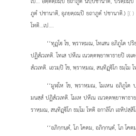
เป… อตฺตตฺถมฺปิ ยถาภูตํ นปฺปชานาติ, ปรตฺถมฺปิ
ภูตํ ปชานาติ, อุภยตฺถมฺปิ ยถาภูตํ ปชานาติ.)
[( )
โหติ…เป….
‘‘ทุฏฺโ โข, พฺราหฺมณ, โทเสน อภิภูโต ปร
ปฏิสํเวเทติ. โทเส ปหีเน เนวตฺตพฺยาพาธายปิ เจเ
สํเวเทติ. เอวมฺปิ โข, พฺราหฺมณ, สนฺทิฏฺิโก ธมฺโม
‘‘มูฬฺโห โข, พฺราหฺมณ, โมเหน อภิภูโต ป
มนสฺสํ ปฏิสํเวเทติ. โมเห ปหีเน เนวตฺตพฺยาพาธา
ราหฺมณ, สนฺทิฏฺิโก ธมฺโม โหติ อกาลิโก เอหิปสฺสิโก
‘‘อภิกฺกนฺตํ, โภ โคตม, อภิกฺกนฺตํ, โภ โคตม!