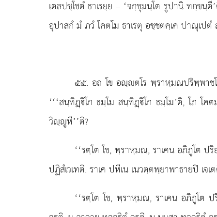
เตลปชฺโชตํ ธาเรยฺย – ‘จกฺขุมนฺโต รูปานิ ทกฺขนฺต
อุปาสกํ มํ ภวํ โคตโม ธาเรตุ อชฺชตคฺเค ปาณุเปตํ ส
๕๕
. อถ โข อฺตโร พฺราหฺมณปริพฺพาชโก
‘‘‘สนฺทิฏฺิโก ธมฺโม สนฺทิฏฺิโก ธมฺโม’ติ, โภ โค
วิฺูหี’’ติ?
‘‘รตฺโต โข, พฺราหฺมณ, ราเคน อภิภูโต ปริย
ปฏิสํเวเทติ. ราเค ปหีเน เนวตฺตพฺยาพาธายปิ
เจเต
‘‘รตฺโต
โข, พฺราหฺมณ, ราเคน อภิภูโต ปริ