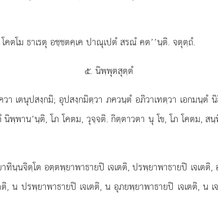
 โคตโม ธาเรตุ อชฺชตคฺเค ปาณุเปตํ สรณํ คต’’นฺติ. จตุตฺถํ.
๕. นิพฺพุตสุตฺตํ
า เตนุปสงฺกมิ; อุปสงฺกมิตฺวา ภควนฺตํ อภิวาเทตฺวา เอกมนฺตํ นิส
กํ นิพฺพาน’นฺติ, โภ โคตม, วุจฺจติ. กิตฺตาวตา
นุ โข, โภ โคตม, สนฺทิ
าทินฺนจิตฺโต อตฺตพฺยาพาธายปิ เจเตติ, ปรพฺยาพาธายปิ เจเตติ, อุ
ิ, น ปรพฺยาพาธายปิ เจเตติ, น อุภยพฺยาพาธายปิ เจเตติ, น เจตสิก