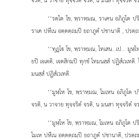
จรติ, น วาจาย ทุจฺจริตํ จรติ, น มนสา ทุจฺจริตํ จร
‘‘รตฺโต
โข, พฺราหฺมณ, ราเคน อภิภูโต ปริ
ราเค ปหีเน อตฺตตฺถมฺปิ ยถาภูตํ ปชานาติ
, ปรตฺถ
‘‘ทุฏฺโ โข, พฺราหฺมณ, โทเสน…เป… มูฬฺโ
ยปิ เจเตติ, เจตสิกมฺปิ ทุกฺขํ โทมนสฺสํ ปฏิสํเวเท
มนสฺสํ ปฏิสํเวเทติ.
‘‘มูฬฺโห โข, พฺราหฺมณ, โมเหน อภิภูโต ปริ
จรติ, น วาจาย ทุจฺจริตํ จรติ, น มนสา ทุจฺจริตํ จร
‘‘มูฬฺโห โข, พฺราหฺมณ, โมเหน อภิภูโต ปร
โมเห ปหีเน อตฺตตฺถมฺปิ ยถาภูตํ ปชานาติ, ปรตฺถมฺ