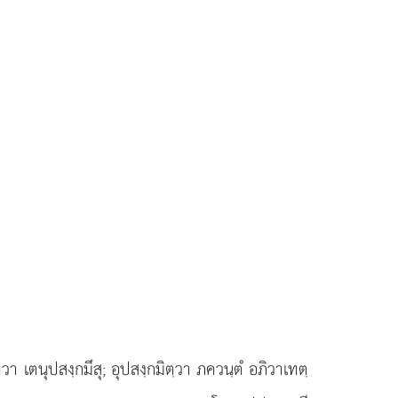
 เตนุปสงฺกมึสุ; อุปสงฺกมิตฺวา ภควนฺตํ อภิวาเทตฺ